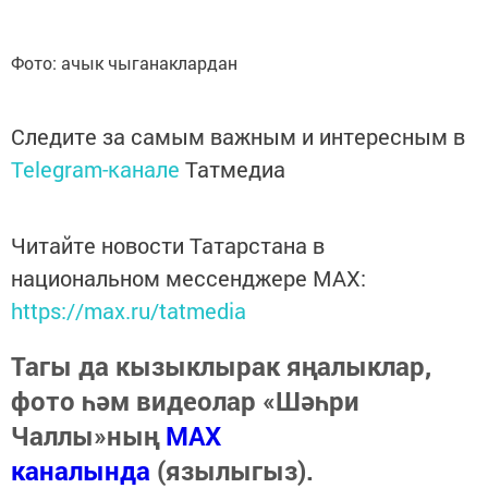
Фото: ачык чыганаклардан
Следите за самым важным и интересным в
Telegram-канале
Татмедиа
Читайте новости Татарстана в
национальном мессенджере MАХ:
https://max.ru/tatmedia
Тагы да кызыклырак яңалыклар,
фото һәм видеолар «Шәһри
Чаллы»ның
MAX
каналында
(язылыгыз).