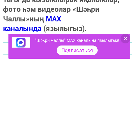
фото һәм видеолар «Шәһри
Чаллы»ның
MAX
каналында
(язылыгыз).
"Шәһри Чаллы" MAX каналына язылыгыз!
Перейти на страницу новости
Подписаться