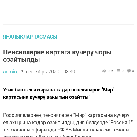
ЯҢАЛЫКЛАР ТАСМАСЫ
Пенсияләрне картага күчерү чоры
озайтылды
admin,
29 сентябрь 2020 - 08:49
926
0
0
Үзәк банк ел ахырына кадәр пенсияләрне "Мир"
картасына күчерү вакытын озайтты"
Россиялеләрнең пенсияләрен "Мир" картасына күчерү
ел ахырына кадәр озайтылды, дип белдерде "Россия 1"
телеканалы эфирында РФ ҮБ Милли түләү системасы
департаменты башлыгы Алла Бакина.