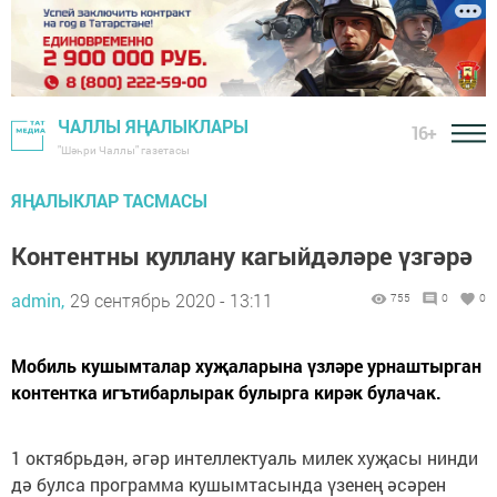
ЧАЛЛЫ ЯҢАЛЫКЛАРЫ
16+
"Шәһри Чаллы" газетасы
ЯҢАЛЫКЛАР ТАСМАСЫ
Контентны куллану кагыйдәләре үзгәрә
admin,
29 сентябрь 2020 - 13:11
755
0
0
Мобиль кушымталар хуҗаларына үзләре урнаштырган
контентка игътибарлырак булырга кирәк булачак.
1 октябрьдән, әгәр интеллектуаль милек хуҗасы нинди
дә булса программа кушымтасында үзенең әсәрен