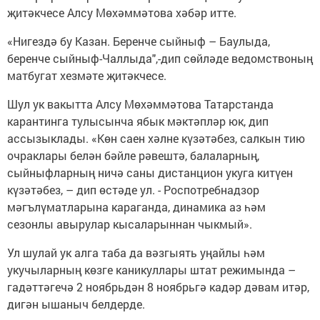
җитәкчесе Алсу Мөхәммәтова хәбәр итте.
«Нигездә бу Казан. Беренче сыйныф – Баулыда,
беренче сыйныф-Чаллыда",-дип сөйләде ведомствоның
матбугат хезмәте җитәкчесе.
Шул ук вакытта Алсу Мөхәммәтова Татарстанда
карантинга тулысынча ябык мәктәпләр юк, дип
ассызыклады. «Көн саен хәлне күзәтәбез, салкын тию
очраклары белән бәйле рәвештә, балаларның,
сыйныфларның ничә саны дистанцион укуга китүен
күзәтәбез, – дип өстәде ул. - Роспотребнадзор
мәгълүматларына караганда, динамика аз һәм
сезонлы авырулар кысаларыннан чыкмый».
Ул шулай ук алга таба да вәзгыять уңайлы һәм
укучыларның көзге каникуллары штат режимында –
гадәттәгечә 2 ноябрьдән 8 ноябрьгә кадәр дәвам итәр,
дигән ышаныч белдерде.