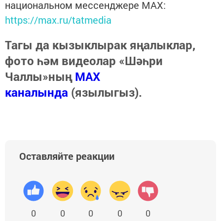
национальном мессенджере MАХ:
https://max.ru/tatmedia
Тагы да кызыклырак яңалыклар,
фото һәм видеолар «Шәһри
Чаллы»ның
MAX
каналында
(язылыгыз).
Оставляйте реакции
0
0
0
0
0