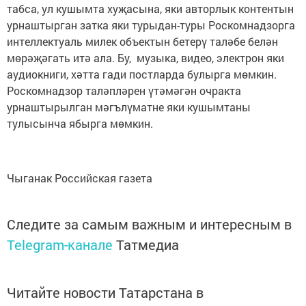
табса, ул кушымта хуҗасына, яки авторлык контентын
урнаштырган затка яки турыдан-туры Роскомнадзорга
интеллектуаль милек объектын бетерү таләбе белән
мөрәҗәгать итә ала. Бу, музыка, видео, электрон яки
аудиокниги, хәтта гади постларда булырга мөмкин.
Роскомнадзор таләпләрен үтәмәгән очракта
урнаштырылган мәгълүматне яки кушымтаны
тулысынча ябырга мөмкин.
Чыганак Российская газета
Следите за самым важным и интересным в
Telegram-канале
Татмедиа
Читайте новости Татарстана в