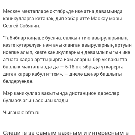
Мәскәү мәктәпләре октябрьдә ике атна дәвамында
каникулларга китәчәк, дип хәбәр итте Мәскәү мэры
Сергей Собянин.
"Табиблар киңәше буенча, салкын тию авыруларының
көзге күтәрелүен һәм ачыкланган авыруларның артуын
исәпкә алып, көзге каникулларның дәвамлылыгын ике
атнага кадәр арттырырга һәм аларны бер үк вакытта
барлык мәктәпләрдә дә — 5-18 октябрьдә үткәрергә
дигән карар кабул иттем», — диелә шәһәр башлыгы
белдерүендә.
Мэр каникуллар вакытында дистанцион дәресләр
булмаячагын ассызыклады.
Чыганак: bfm.ru
Следите за самым важным и интересным в