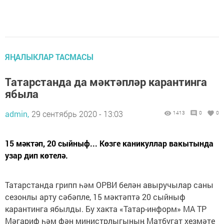
ЯҢАЛЫКЛАР ТАСМАСЫ
Татарстанда да мәктәпләр карантинга
ябыла
admin,
29 сентябрь 2020 - 13:03
1413
0
0
15 мәктәп, 20 сыйныф... Көзге каникуллар вакытында
узар дип көтелә.
Татарстанда грипп һәм ОРВИ белән авыручылар саны
сезонлы арту сәбәпле, 15 мәктәптә 20 сыйныф
карантинга ябылды. Бу хакта «Татар-информ» МА ТР
Мәгариф һәм фән министрлыгының Матбугат хезмәте