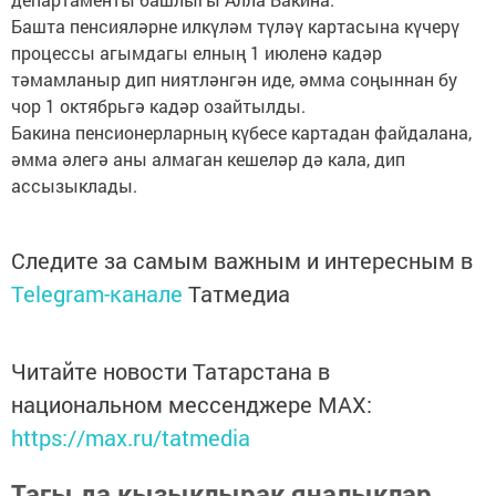
Башта пенсияләрне илкүләм түләү картасына күчерү
процессы агымдагы елның 1 июленә кадәр
тәмамланыр дип ниятләнгән иде, әмма соңыннан бу
чор 1 октябрьгә кадәр озайтылды.
Бакина пенсионерларның күбесе картадан файдалана,
әмма әлегә аны алмаган кешеләр дә кала, дип
ассызыклады.
Следите за самым важным и интересным в
Telegram-канале
Татмедиа
Читайте новости Татарстана в
национальном мессенджере MАХ:
https://max.ru/tatmedia
Тагы да кызыклырак яңалыклар,