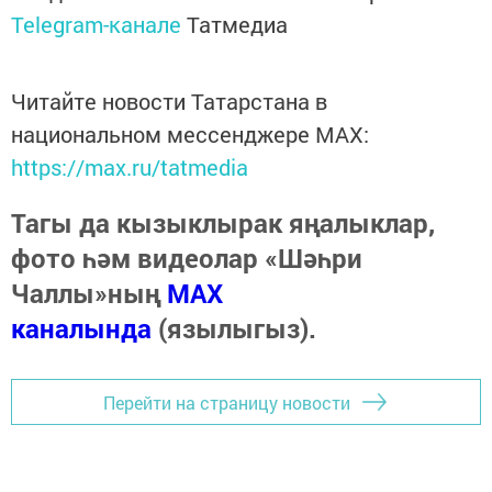
Telegram-канале
Татмедиа
Читайте новости Татарстана в
национальном мессенджере MАХ:
https://max.ru/tatmedia
Тагы да кызыклырак яңалыклар,
фото һәм видеолар «Шәһри
Чаллы»ның
MAX
каналында
(язылыгыз).
Перейти на страницу новости