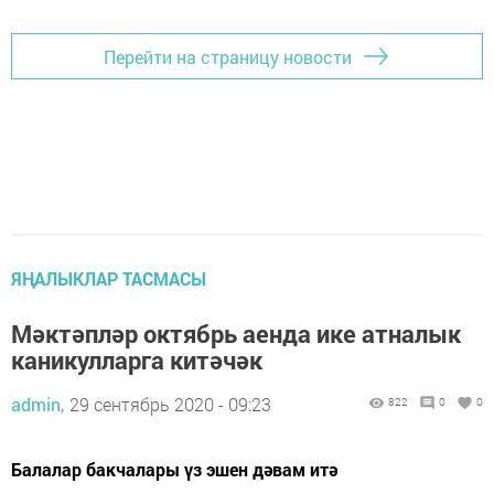
Перейти на страницу новости
ЯҢАЛЫКЛАР ТАСМАСЫ
Мәктәпләр октябрь аенда ике атналык
каникулларга китәчәк
admin,
29 сентябрь 2020 - 09:23
822
0
0
Балалар бакчалары үз эшен дәвам итә