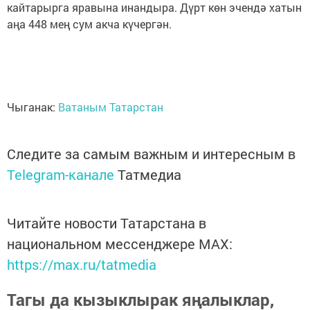
кайтарырга яравына инандыра. Дүрт көн эчендә хатын
аңа 448 мең сум акча күчергән.
Чыганак:
Ватаным Татарстан
Следите за самым важным и интересным в
Telegram-канале
Татмедиа
Читайте новости Татарстана в
национальном мессенджере MАХ:
https://max.ru/tatmedia
Тагы да кызыклырак яңалыклар,