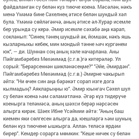
файдаланган су белән күз тиюче коена. Мәсәлән, нәкъ
менә Үмәмә бине Сәхелнең әтисе белән шундый хәл
була. Үмәмә сөйләгәнчә, аның әтисе әл-Хурар исемле
бер урында су керә. Әмир исемле сәхабә аңа карап,
сокланып: "Синең тәнең шундый ак, йомшак, нәкъ яшь
кызларныкы кебек, мин мондый тәнне һич күргәнем
юк", — ди. Шуннан соң аның хәле начарлана. Аны
Пәйгамбәребез Мөхәммәд (с.г.в.)гә китерәләр. Ул
сорый: "Берәрсеннән шикләнәсеңме?" "Әйе, Әмирдән".
Пәйгамбәребез Мөхәммәд (с.г.в.) Әмирне чакырып
әйтә: "Ни өчен син аңа бәрәкәт сорап изге дога
кылмадың? Аякларыңны ю". Әмир юынгач Сәхел шул
су белән коена һәм сәламәтләнә. Әгәр күз тидерүче
коенырга теләмәсә, аның шәхси берәр нәрсәсен
алырга кирәк. Шәех Ибне Үсәймии әйтә: "Аның баш
киемен яки сөлгесен алырга да, юешләргә һәм шуның
белән күз тиючене ышкырга. Аллаһ теләсә ярдәм
бирер". Кемдер сорарга мөмкин: "Кеше ничек су белән