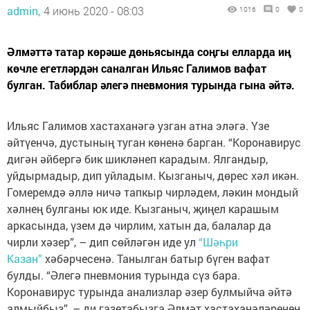
admin,
4 июнь 2020 - 08:03
1016
0
0
Әлмәттә татар көрәше дөньясында соңгы елларда иң
көчле егетләрдән саналган Ильяс Галимов вафат
булган. Табиблар әлегә пневмония турында гына әйтә.
Ильяс Галимов хастаханәгә узган атна эләгә. Үзе
әйтүенчә, дустының туган көненә барган. “Коронавирус
дигән әйбергә бик шикләнеп карадым. Ялгандыр,
уйдырмадыр, дип уйладым. Кызганыч, дөрес хәл икән.
Гомеремдә әллә ничә тапкыр чирләдем, ләкин мондый
хәлнең булганы юк иде. Кызганыч, җиңел карашым
аркасында, үзем дә чирлим, хатын да, балалар да
чирли хәзер”, – дип сөйләгән иде ул
“Шәһри
Казан”
хәбәрчесенә. Танылган батыр бүген вафат
булды. “Әлегә пневмония турында сүз бара.
Коронавирус турында анализлар әзер булмыйча әйтә
алмыйбыз”, – ди газетабызга Әлмәт хастаханәләренең