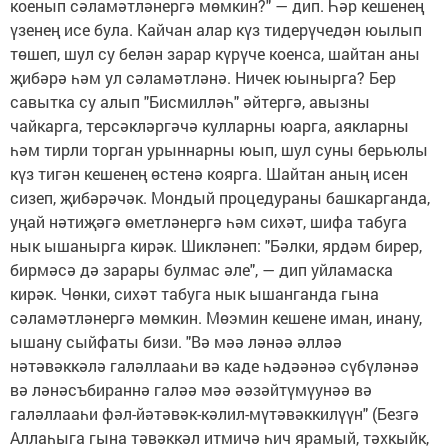
коенып сәламәтләнергә мөмкин?" — дип. Һәр кешенең
үзенең исе була. Кайчан алар күз тидерүчедән юылып
төшеп, шул су белән зарар күрүче коенса, шайтан аны
җибәрә һәм ул сәламәтләнә. Ничек юынырга? Бер
савытка су алып "Бисмилләһ" әйтергә, авызны
чайкарга, терсәкләргәчә кулларны юарга, аякларны
һәм тирли торган урыннарны юып, шул суны берьюлы
күз тигән кешенең өстенә коярга. Шайтан аның исен
сизеп, җибәрәчәк. Мондый процедураны башкарганда,
уңай нәтиҗәгә өметләнергә һәм сихәт, шифа табуга
нык ышанырга кирәк. Шикләнеп: "Бәлки, ярдәм бирер,
бирмәсә дә зарары булмас әле", — дип уйламаска
кирәк. Чөнки, сихәт табуга нык ышанганда гына
сәламәтләнергә мөмкин. Мөэмин кешене иман, инану,
ышану сыйфаты бизи. "Вә мәә ләнәә әлләә
нәтәвәккәлә галәллааһи вә каде һәдәәнәә сүбүләнәә
вә ләнәсъбираннә галәә мәә әәзәйтүмүунәә вә
галәллааһи фәл-йәтәвәк-кәлил-мүтәвәккилүүн" (Безгә
Аллаһыга гына тәвәккәл итмичә һич ярамый, тәхкыйк,