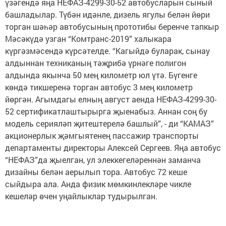
үзәгендә яңа НЕФАЗ-4299-30-52 автобусларын сыный
башладылар. Түбән идәнле, дизель ягулы белән йөри
торган шәһәр автобусының прототибы беренче тапкыр
Мәсәкүдә узган “Комтранс-2019” халыкара
күргәзмәсендә күрсәтелде. “Кагыйдә буларак, сынау
алдыннан техниканың тәҗрибә үрнәге полигон
алдында якынча 50 мең километр юл үтә. Бүгенге
көндә тикшеренә торган автобус 3 мең километр
йөргән. Агымдагы елның август аенда НЕФАЗ-4299-30-
52 сертификатлаштырырга җыенабыз. Аннан соң бу
модель серияләп җитештерелә башлый”, - ди “КАМАЗ”
акционерлык җәмгыятенең пассажир транспорты
департаменты директоры Алексей Сергеев. Яңа автобус
“НЕФАЗ”да җыелган, ул элеккегеләреннән заманча
дизайны белән аерылып тора. Автобус 72 кеше
сыйдыра ала. Анда физик мөмкинлекләре чикле
кешеләр өчен уңайлыклар тудырылган.