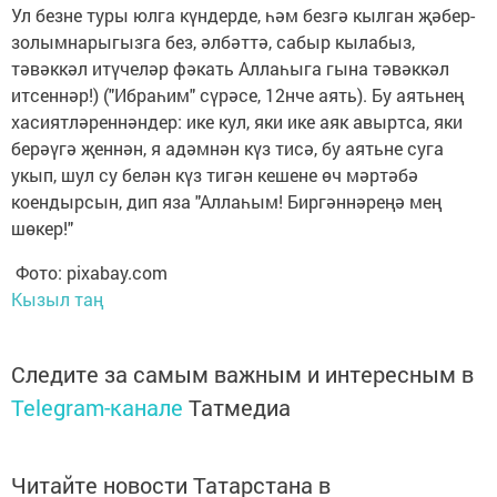
Ул безне туры юлга күндерде, һәм безгә кылган җәбер-
золымнарыгызга без, әлбәттә, сабыр кылабыз,
тәвәккәл итүчеләр фәкать Аллаһыга гына тәвәккәл
итсеннәр!) ("Ибраһим" сүрәсе, 12нче аять). Бу аятьнең
хасиятләреннәндер: ике кул, яки ике аяк авыртса, яки
берәүгә җеннән, я адәмнән күз тисә, бу аятьне суга
укып, шул су белән күз тигән кешене өч мәртәбә
коендырсын, дип яза "Аллаһым! Биргәннәреңә мең
шөкер!"
Фото: pixabay.com
Кызыл таң
Следите за самым важным и интересным в
Telegram-канале
Татмедиа
Читайте новости Татарстана в