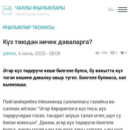
ЧАЛЛЫ ЯҢАЛЫКЛАРЫ
16+
"Шәһри Чаллы" газетасы
ЯҢАЛЫКЛАР ТАСМАСЫ
Күз тиюдән ничек дәваларга?
admin,
4 июнь 2020 - 08:09
1063
0
0
Әгәр күз тидерүче кеше билгеле булса, бу вакытта күз
тигән кешене дәвалау авыр түгел. Билгеле булмаса, хәл
кыенлаша.
Пәйгамбәребез Мөхәммәд салләллаһү галәйһи вә
сәлләм әйткән: "Әгәр берәрегезгә күз тисә, күз
тидерүчедән госел, тәһарәт алуын таләп итеп, шул су
белән коенсын". Димәк, әгәр күз тидерүче билгеле
булса, аннан госел һәм тәһарәт алуы сорала, һәм шул