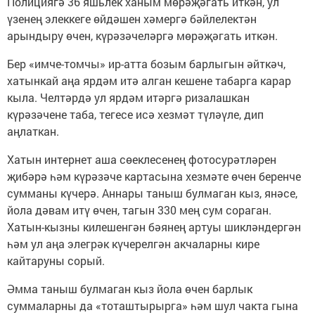
Полициягә 36 яшьлек ханым мөрәҗәгать иткән, ул
үзенең элеккеге өйдәшен хәмергә бәйлелектән
арындыру өчен, күрәзәчеләргә мөрәҗәгать иткән.
Бер «имче-томчы» ир-атта бозым барлыгын әйткәч,
хатынкай аңа ярдәм итә алган кешене табарга карар
кыла. Челтәрдә ул ярдәм итәргә ризалашкан
күрәзәчене таба, тегесе исә хезмәт түләүле, дип
аңлаткан.
Хатын интернет аша сөеклесенең фотосурәтләрен
җибәрә һәм күрәзәче картасына хезмәте өчен беренче
сумманы күчерә. Аннары таныш булмаган кыз, янәсе,
йола дәвам итү өчен, тагын 330 мең сум сораган.
Хатын-кызны килешенгән бәянең артуы шикләндергән
һәм ул аңа элегрәк күчерелгән акчаларны кире
кайтаруны сорый.
Әмма таныш булмаган кыз йола өчен барлык
суммаларны да «тоташтырырга» һәм шул чакта гына