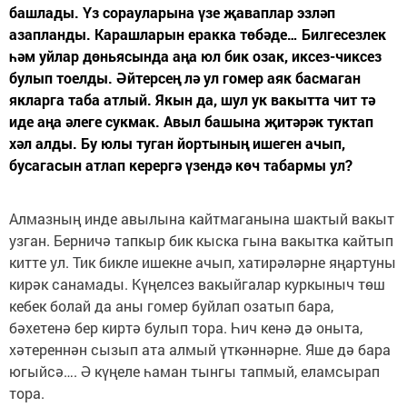
башлады. Үз сорауларына үзе җаваплар эзләп
азапланды. Карашларын еракка төбәде… Билгесезлек
һәм уйлар дөньясында аңа юл бик озак, иксез-чиксез
булып тоелды. Әйтерсең лә ул гомер аяк басмаган
якларга таба атлый. Якын да, шул ук вакытта чит тә
иде аңа әлеге сукмак. Авыл башына җитәрәк туктап
хәл алды. Бу юлы туган йортының ишеген ачып,
бусагасын атлап керергә үзендә көч табармы ул?
Алмазның инде авылына кайтмаганына шактый вакыт
узган. Берничә тапкыр бик кыска гына вакытка кайтып
китте ул. Тик бикле ишекне ачып, хатирәләрне яңартуны
кирәк санамады. Күңелсез вакыйгалар куркыныч төш
кебек болай да аны гомер буйлап озатып бара,
бәхетенә бер киртә булып тора. Һич кенә дә оныта,
хәтереннән сызып ата алмый үткәннәрне. Яше дә бара
югыйсә…. Ә күңеле һаман тынгы тапмый, еламсырап
тора.