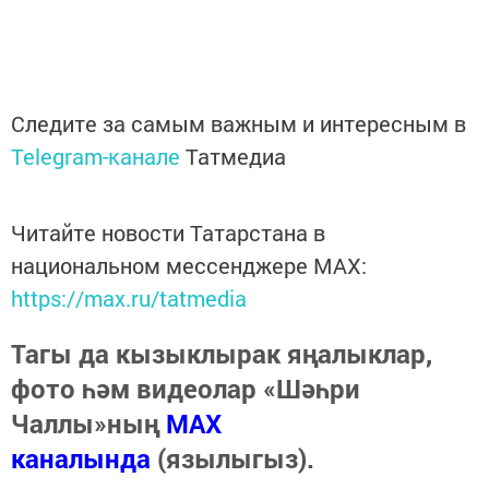
Следите за самым важным и интересным в
Telegram-канале
Татмедиа
Читайте новости Татарстана в
национальном мессенджере MАХ:
https://max.ru/tatmedia
Тагы да кызыклырак яңалыклар,
фото һәм видеолар «Шәһри
Чаллы»ның
MAX
каналында
(язылыгыз).