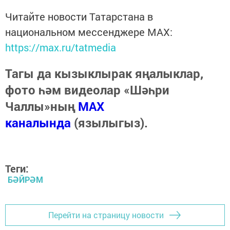
Читайте новости Татарстана в
национальном мессенджере MАХ:
https://max.ru/tatmedia
Тагы да кызыклырак яңалыклар,
фото һәм видеолар «Шәһри
Чаллы»ның
MAX
каналында
(язылыгыз).
Теги:
БӘЙРӘМ
Перейти на страницу новости