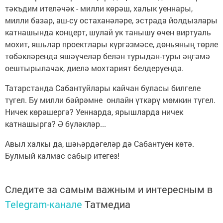
тәкъдим ителәчәк - милли көрәш, халык уеннары,
милли базар, аш-су остаханәләре, эстрада йолдызлары
катнашында концерт, шулай ук танышу өчен виртуаль
мохит, яшьләр проектлары күргәзмәсе, дөньяның төрле
төбәкләрендә яшәүчеләр белән турыдан-туры әңгәмә
оештырылачак, диелә мохтарият белдерүендә.
Татарстанда Сабантуйлары кайчан буласы билгеле
түгел. Бу милли бәйрәмне онлайн үткәрү мөмкин түгел.
Ничек көрәшергә? Уеннарда, ярышларда ничек
катнашырга? Ә бүләкләр...
Авыл халкы да, шәһәрдәгеләр дә Сабантуен көтә.
Булмый калмас сабыр итегез!
Следите за самым важным и интересным в
Telegram-канале
Татмедиа