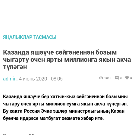
ЯҢАЛЫКЛАР ТАСМАСЫ
Казанда яшәүче сөйгәненнән бозым
чыгарту өчен ярты миллионга якын акча
түләгән
admin,
4 июнь 2020 - 08:05
1013
0
0
Казанда яшәүче бер хатын-кыз сөйгәненнән бозымны
чыгару өчен ярты миллион сумга якын акча күчергән.
Бу хакта Россия Эчке эшләр министрлыгының Казан
буенча идарәсе матбугат хезмәте хәбәр итә.