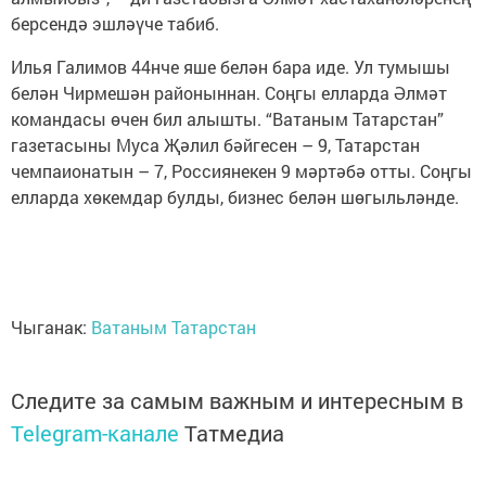
берсендә эшләүче табиб.
Илья Галимов 44нче яше белән бара иде. Ул тумышы
белән Чирмешән районыннан. Соңгы елларда Әлмәт
командасы өчен бил алышты. “Ватаным Татарстан”
газетасыны Муса Җәлил бәйгесен – 9, Татарстан
чемпаионатын – 7, Россиянекен 9 мәртәбә отты. Соңгы
елларда хөкемдар булды, бизнес белән шөгыльләнде.
Чыганак:
Ватаным Татарстан
Следите за самым важным и интересным в
Telegram-канале
Татмедиа