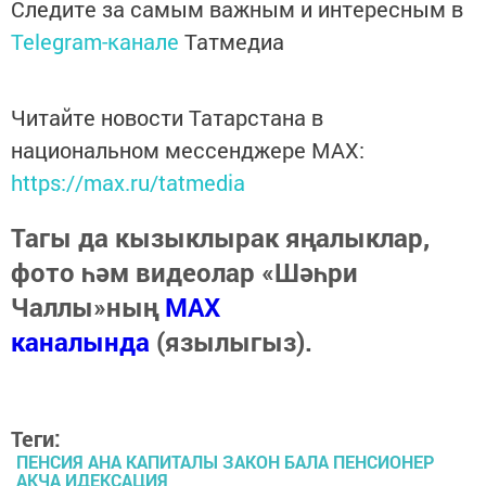
Следите за самым важным и интересным в
Telegram-канале
Татмедиа
Читайте новости Татарстана в
национальном мессенджере MАХ:
https://max.ru/tatmedia
Тагы да кызыклырак яңалыклар,
фото һәм видеолар «Шәһри
Чаллы»ның
MAX
каналында
(язылыгыз).
Теги:
ПЕНСИЯ АНА КАПИТАЛЫ ЗАКОН БАЛА ПЕНСИОНЕР
АКЧА ИДЕКСАЦИЯ