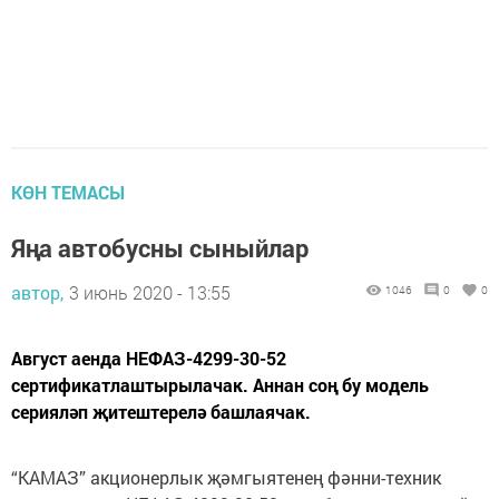
КӨН ТЕМАСЫ
Яңа автобусны сыныйлар
автор,
3 июнь 2020 - 13:55
1046
0
0
Август аенда НЕФАЗ-4299-30-52
сертификатлаштырылачак. Аннан соң бу модель
серияләп җитештерелә башлаячак.
“КАМАЗ” акционерлык җәмгыятенең фәнни-техник