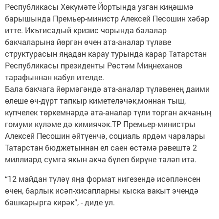
Республикасы Хөкүмәте Йортында узган киңәшмә
барышында Премьер-министр Алексей Песошин хәбәр
итте. Икътисадый кризис чорында балалар
бакчаларына йөргән өчен ата-аналар түләве
структурасын яңадан карау турында карар Татарстан
Республикасы президенты Рөстәм Миңнеханов
тарафыннан кабул ителде.
Бала бакчага йөрмәгәндә ата-аналар түләвенең даими
өлеше өч-дүрт тапкыр киметеләчәк,моннан тыш,
күпчелек төркемнәрдә ата-аналар түли торган акчаның
гомуми күләме дә кимиячәк.ТР Премьер-министры
Алексей Песошин әйтүенчә, социаль ярдәм чаралары
Татарстан бюджетыннан ел саен өстәмә рәвештә 2
миллиард сумга якын акча бүлеп бирүне таләп итә.
“12 майдан түләү яңа формат нигезендә исәпләнсен
өчен, барлык исәп-хисапларны кыска вакыт эчендә
башкарырга кирәк”, - диде ул.