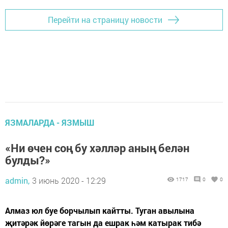
Перейти на страницу новости
ЯЗМАЛАРДА - ЯЗМЫШ
«Ни өчен соң бу хәлләр аның белән
булды?»
admin,
3 июнь 2020 - 12:29
1717
0
0
Алмаз юл буе борчылып кайтты. Туган авылына
җитәрәк йөрәге тагын да ешрак һәм катырак тибә