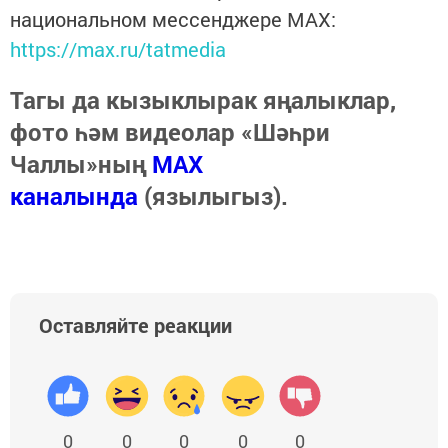
национальном мессенджере MАХ:
https://max.ru/tatmedia
Тагы да кызыклырак яңалыклар,
фото һәм видеолар «Шәһри
Чаллы»ның
MAX
каналында
(язылыгыз).
Оставляйте реакции
0
0
0
0
0