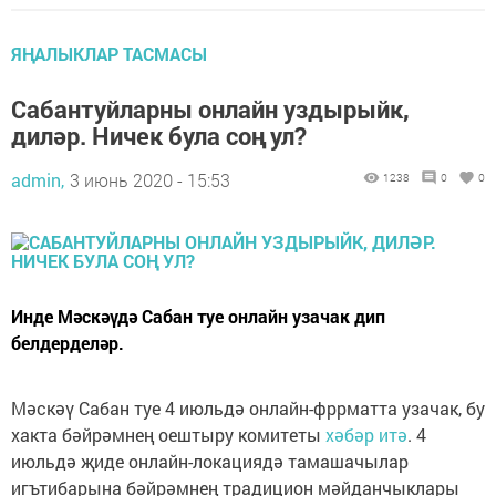
ЯҢАЛЫКЛАР ТАСМАСЫ
Сабантуйларны онлайн уздырыйк,
диләр. Ничек була соң ул?
admin,
3 июнь 2020 - 15:53
1238
0
0
Инде Мәскәүдә Сабан туе онлайн узачак дип
белдерделәр.
Мәскәү Сабан туе 4 июльдә онлайн-фррматта узачак, бу
хакта бәйрәмнең оештыру комитеты
хәбәр итә
. 4
июльдә җиде онлайн-локациядә тамашачылар
игътибарына бәйрәмнең традицион мәйданчыклары