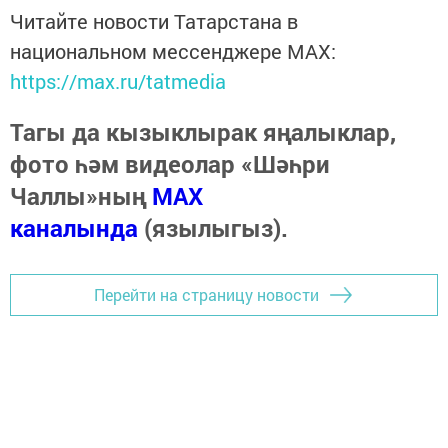
Читайте новости Татарстана в
национальном мессенджере MАХ:
https://max.ru/tatmedia
Тагы да кызыклырак яңалыклар,
фото һәм видеолар «Шәһри
Чаллы»ның
MAX
каналында
(язылыгыз).
Перейти на страницу новости