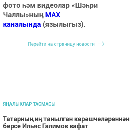
фото һәм видеолар «Шәһри
Чаллы»ның
MAX
каналында
(язылыгыз).
Перейти на страницу новости
ЯҢАЛЫКЛАР ТАСМАСЫ
Татарның иң танылган көрәшчеләреннән
берсе Ильяс Галимов вафат