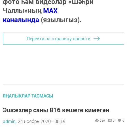
фото һәм видеолар «Шәһри
Чаллы»ның
MAX
каналында
(язылыгыз).
Перейти на страницу новости
ЯҢАЛЫКЛАР ТАСМАСЫ
Эшсезләр саны 816 кешегә кимегән
admin,
24 ноябрь 2020 - 08:19
956
0
0