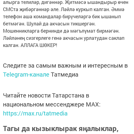
алырга телиләр, дигәннәр. Җитмәсә ышандырыр өчен
СМСта җибәргәннәр әле. Ләйлә куркып калган. Әммә
телефон аша командалар бирүчеләргә бик ышанып
бетмәгән. Шулай да акчасын тикшергән.
Мошенникларга бернинди дә мәгълүмат бирмәгән.
Ләйләнең сизгерлеге генә акчасын урлатудан саклап
калган. АЛЛАГА ШӨКЕР!
Следите за самым важным и интересным в
Telegram-канале
Татмедиа
Читайте новости Татарстана в
национальном мессенджере MАХ:
https://max.ru/tatmedia
Тагы да кызыклырак яңалыклар,