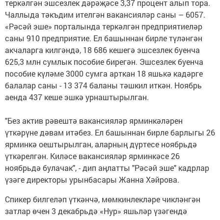
теркәлгән эшсезлек дәрәҗәсе 3,37 процент алып тора.
Чаллыда тәкъдим ителгән вакансияләр саны – 6057.
«Рәсәй эше» порталында теркәлгән предприятиеләр
саны 910 предприятие. Ел башыннан бирле түләнгән
акчаларга килгәндә, 18 686 кешегә эшсезлек буенча
625,3 млн сумлык пособие бирегән. Эшсезлек буенча
пособие күләме 3000 сумга арткан 18 яшькә кадәрге
балалар саны - 13 374 баланы тәшкил иткән. Ноябрь
аенда 437 кеше эшкә урнаштырылган.
"Без актив рәвештә вакансияләр ярминкәләрен
үткәрүне дәвам итәбез. Ел башыннан бирле барлыгы 26
ярминкә оештырылган, аларның дүртесе ноябрьдә
үткәрелгән. Киләсе вакансияләр ярминкәсе 26
ноябрьдә булачак", - дип аңлатты "Рәсәй эше" кадрлар
үзәге директоры урынбасары Жанна Хәйрова.
Спикер билгеләп үткәнчә, мөмкинлекләре чикләнгән
затлар өчен 3 декабрьдә «Нур» яшьләр үзәгендә