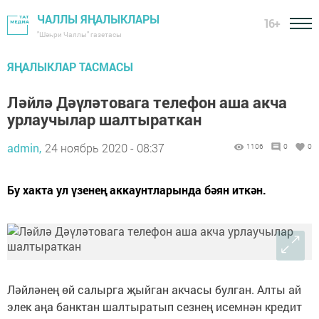
ЧАЛЛЫ ЯҢАЛЫКЛАРЫ
16+
"Шәһри Чаллы" газетасы
ЯҢАЛЫКЛАР ТАСМАСЫ
Ләйлә Дәүләтовага телефон аша акча
урлаучылар шалтыраткан
admin,
24 ноябрь 2020 - 08:37
1106
0
0
Бу хакта ул үзенең аккаунтларында бәян иткән.
Ләйләнең өй салырга җыйган акчасы булган. Алты ай
элек аңа банктан шалтыратып сезнең исемнән кредит