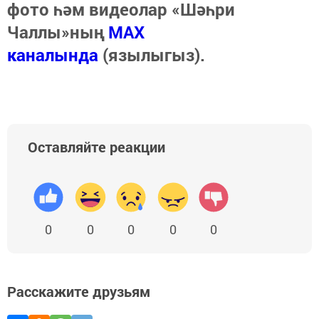
фото һәм видеолар «Шәһри
Чаллы»ның
MAX
каналында
(язылыгыз).
Оставляйте реакции
0
0
0
0
0
Расскажите друзьям