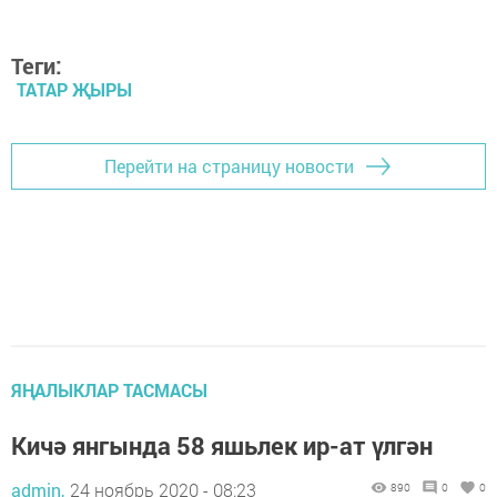
Теги:
ТАТАР ҖЫРЫ
Перейти на страницу новости
ЯҢАЛЫКЛАР ТАСМАСЫ
Кичә янгында 58 яшьлек ир-ат үлгән
admin,
24 ноябрь 2020 - 08:23
890
0
0