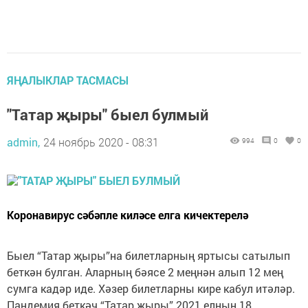
ЯҢАЛЫКЛАР ТАСМАСЫ
"Татар җыры" быел булмый
admin,
24 ноябрь 2020 - 08:31
994
0
0
Коронавирус сәбәпле киләсе елга кичектерелә
Быел “Татар җыры”на билетларның яртысы сатылып
беткән булган. Аларның бәясе 2 меңнән алып 12 мең
сумга кадәр иде. Хәзер билетларны кире кабул итәләр.
Пандемия беткәч “Татар җыры” 2021 елның 18