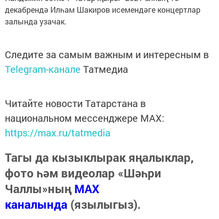
декабрендә Илһам Шакиров исемендәге концертлар
залында узачак.
Следите за самым важным и интересным в
Telegram-канале
Татмедиа
Читайте новости Татарстана в
национальном мессенджере MАХ:
https://max.ru/tatmedia
Тагы да кызыклырак яңалыклар,
фото һәм видеолар «Шәһри
Чаллы»ның
MAX
каналында
(язылыгыз).