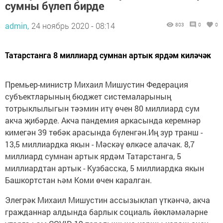
сумны бүлеп бирде
admin,
24 ноябрь 2020 - 08:14
803
0
0
Татарстанга 8 миллиард сумнан артык ярдәм киләчәк
Премьер-министр Михаил Мишустин Федерация
субъектларының бюджет системаларының
тотрыклылыгын тәэмин итү өчен 80 миллиард сум
акча җибәрде. Акча пандемия аркасында керемнәр
кимегән 39 төбәк арасында бүленгән.Иң зур транш -
13,5 миллиардка якын - Мәскәү өлкәсе алачак. 8,7
миллиард сумнан артык ярдәм Татарстанга, 5
миллиардтан артык - Кузбасска, 5 миллиардка якын
Башкортстан һәм Коми өчен каралган.
Элегрәк Михаил Мишустин ассызыклап үткәнчә, акча
гражданнар алдында барлык социаль йөкләмәләрне