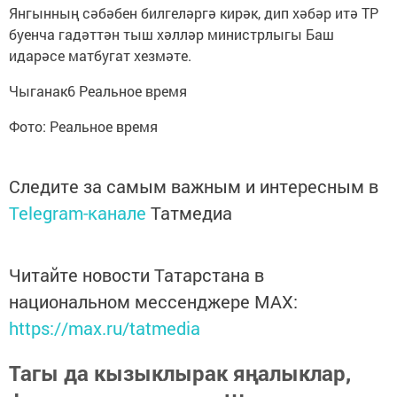
Янгынның сәбәбен билгеләргә кирәк, дип хәбәр итә ТР
буенча гадәттән тыш хәлләр министрлыгы Баш
идарәсе матбугат хезмәте.
Чыганак6 Реальное время
Фото: Реальное время
Следите за самым важным и интересным в
Telegram-канале
Татмедиа
Читайте новости Татарстана в
национальном мессенджере MАХ:
https://max.ru/tatmedia
Тагы да кызыклырак яңалыклар,