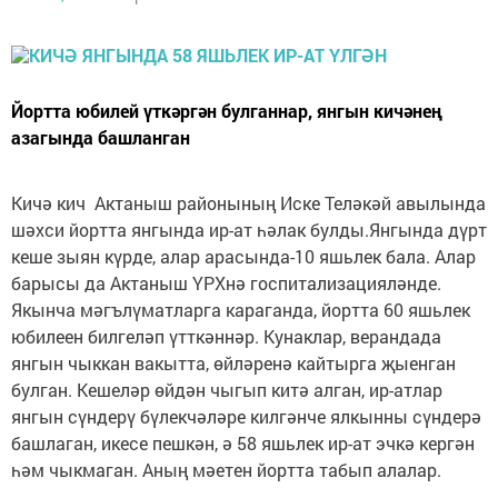
Йортта юбилей үткәргән булганнар, янгын кичәнең
азагында башланган
Кичә кич Актаныш районының Иске Теләкәй авылында
шәхси йортта янгында ир-ат һәлак булды.Янгында дүрт
кеше зыян күрде, алар арасында-10 яшьлек бала. Алар
барысы да Актаныш ҮРХнә госпитализацияләнде.
Якынча мәгълүматларга караганда, йортта 60 яшьлек
юбилеен билгеләп үтткәннәр. Кунаклар, верандада
янгын чыккан вакытта, өйләренә кайтырга җыенган
булган. Кешеләр өйдән чыгып китә алган, ир-атлар
янгын сүндерү бүлекчәләре килгәнче ялкынны сүндерә
башлаган, икесе пешкән, ә 58 яшьлек ир-ат эчкә кергән
һәм чыкмаган. Аның мәетен йортта табып алалар.