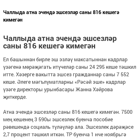
Чаллыда атна эчендә эшсезләр саны 816 кешегә
кимегән
Чаллыда атна эчендә эшсезләр
саны 816 кешегә кимегән
Ел башыннан бирле эш эзләү максатыннан кадрлар
үзәгенә мөрәҗәгать итүчеләр саны 24 295 кеше тәшкил
итте. Хәзерге вакытта эшсез гражданнар саны 7 552
кеше. Әлеге мәгълүматларны «Рәсәй эше» кадрлар
үзәге директоры урынбасары Жанна Хәйрова
җиткерде.
Атна эчендә эшсезләр саны 816 кешегә кимегән. 7500
мең кешенең 3 590ы эшсезлек буенча пособие
рәвешендә социаль түләүләр ала. Эшсезлек дәрәҗәсе
2,7 процент тәшкил иткән. ТР буенча 1 нче ноябрьгә