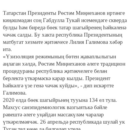
Татарстан Президенты Рөстәм Миңнеханов иртәнге
киңәшмәдән соң Габдулла Тукай исемендәге скверда
булды һәм биредә бөек татар шагыйренең һәйкәленә
чәчәк салды. Бу хакта республика Президентының
матбугат хезмәте җитәкчесе Лилия Галимова хәбәр
итә.
«Үзизоляция режимының бөтен җаваплылыгын
аңлаган хәлдә, Рөстәм Миңнеханов әлеге традицион
процедураны республика җитәкчелеге белән
берлектә үткәрмәскә карар кылды. Президент
һәйкәлгә үзе генә чәчәк куйды», - дип искәртте
Галимова.
2020 елда бөек шагыйрьнең тууына 134 ел тула.
Махсус санэпидемиологик вазгыятькә бәйле
рәвештә әлеге уңайдан массакүләм чаралар
үткәрелмәячәк. 26 апрельдә республикада шулай ук
Туган тел көне дә билгеләп үтелә.