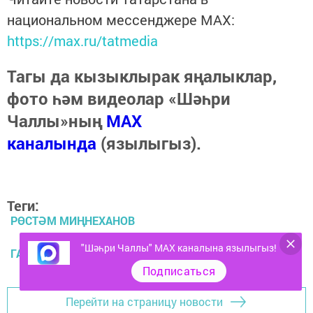
национальном мессенджере MАХ:
https://max.ru/tatmedia
Тагы да кызыклырак яңалыклар,
фото һәм видеолар «Шәһри
Чаллы»ның
MAX
каналында
(язылыгыз).
Теги:
РӨСТӘМ МИҢНЕХАНОВ
"Шәһри Чаллы" MAX каналына язылыгыз!
ГАБДУЛЛА ТУКАЙ
Подписаться
Перейти на страницу новости