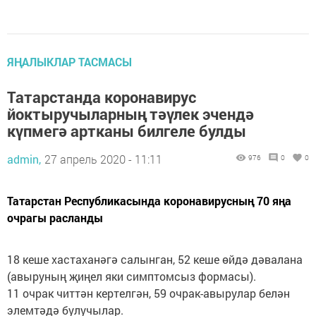
ЯҢАЛЫКЛАР ТАСМАСЫ
Татарстанда коронавирус
йоктыручыларның тәүлек эчендә
күпмегә артканы билгеле булды
admin,
27 апрель 2020 - 11:11
976
0
0
Татарстан Республикасында коронавирусның 70 яңа
очрагы расланды
18 кеше хастаханәгә салынган, 52 кеше өйдә дәвалана
(авыруның җиңел яки симптомсыз формасы).
11 очрак читтән кертелгән, 59 очрак-авырулар белән
элемтәдә булучылар.