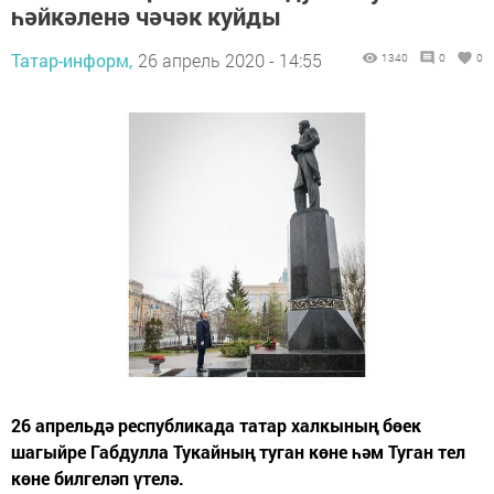
һәйкәленә чәчәк куйды
Татар-информ,
26 апрель 2020 - 14:55
1340
0
0
26 апрельдә республикада татар халкының бөек
шагыйре Габдулла Тукайның туган көне һәм Туган тел
көне билгеләп үтелә.