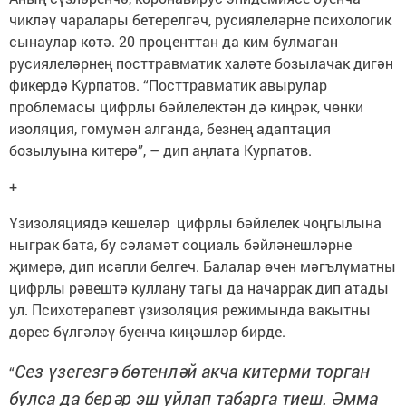
чикләү чаралары бетерелгәч, русиялеләрне психологик
сынаулар көтә. 20 проценттан да ким булмаган
русиялеләрнең посттравматик халәте бозылачак дигән
фикердә Курпатов. “Посттравматик авырулар
проблемасы цифрлы бәйлелектән дә киңрәк, чөнки
изоляция, гомумән алганда, безнең адаптация
бозылуына китерә”, – дип аңлата Курпатов.
+
Үзизоляциядә кешеләр цифрлы бәйлелек чоңгылына
ныграк бата, бу сәламәт социаль бәйләнешләрне
җимерә, дип исәпли белгеч. Балалар өчен мәгълүматны
цифрлы рәвештә куллану тагы да начаррак дип атады
ул. Психотерапевт үзизоляция режимында вакытны
дөрес бүлгәләү буенча киңәшләр бирде.
Сез үзегезгә бөтенләй акча китерми торган
“
булса да берәр эш уйлап табарга тиеш. Әмма