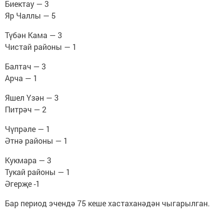
Биектау — 3
Яр Чаллы — 5
Түбән Кама — 3
Чистай районы — 1
Балтач — 3
Арча — 1
Яшел Үзән — 3
Питрәч — 2
Чүпрәле — 1
Әтнә районы — 1
Кукмара — 3
Тукай районы — 1
Әгерҗе -1
Бар период эчендә 75 кеше хастаханәдән чыгарылган.