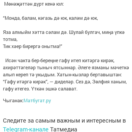
Мөнәҗәттән дүрт кенә юл: ⠀
⠀
“Монда, балам, кәгазь дә юк, каләм дә юк, ⠀
⠀
Яза алмыйм хәтта сәлам дә. Шулай булгач, миңа үпкә
тотма, ⠀
Тик хәер бирергә онытма!” ⠀
⠀
Исән чакта бер-береңне гафу итеп китәргә кирәк,
ахирәттәгеләр тыныч ятсыннар. Әлеге язманы мәчеткә
алып кереп тә укыдым. Хатын-кызлар бертавыштан:
“Гафу итәргә кирәк”, — диделәр. Сез дә, Зөлфия ханым,
гафу итегез. Үткән эшкә салават.⠀
Чыганак:
Матбугат.ру
Следите за самым важным и интересным в
Telegram-канале
Татмедиа