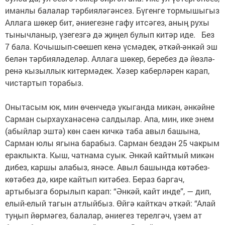
иманлы балалар тәрбияләгәнсез. Бүгенге тормышыгыз
Аллага шөкер бит, әниегезне гафу итсәгез, аның рухы
тынычланыр, үзегезгә дә җиңел булып китәр иде. Без
7 бала. Кочышып-сөешеп кенә үсмәдек, әткәй-әнкәй эш
белән тәрбияләделәр. Аллага шө­кер, беребез дә йөзлә­
ренә кызыллык китер­мәдек. Хәзер каберләрен карап,
чистартып торабыз. ⠀
⠀
Онытасым юк, мин өченчедә укыганда микән, әнкәйне
Сарман сырхауханәсенә салдылар. Апа, мин, ике энем
(абыйлар эштә) көн саен кичкә таба авыл башына,
Сарман юлы ягына барабыз. Сарман бездән 25 чакрым
ераклыкта. Кыш, чатнама суык. Әнкәй кайтмый микән
дибез, каршы алабыз, янәсе. Авыл башында көтәбез-
көтәбез дә, кире кайтып китәбез. Бераз баргач,
артыбызга борылып карап: “Әнкәй, кайт инде”, — дип,
елый-елый тагын атлыйбыз. Өйгә кайткач әткәй: “Алай
туңып йөрмәгез, балалар, әниегез терелгәч, үзем ат