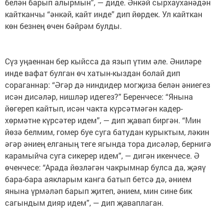
белән барып алырмын”, — диде. Әнкәй сырхауханәдән
кайтканчы “әнкәй, кайт инде” дип йөрдек. Ул кайткан
көн безнең өчен бәйрәм булды. ⠀
⠀
⠀
Сүз уңаеннан бер кыйс­са да язып үтим әле. Әниләре
инде вафат булган өч хатын-кыздан болай дип
сораганнар: “Әгәр дә ниндидер могҗиза белән әниегез
исән дисәләр, нишләр идегез?” Беренчесе: “Янына
йөгереп кайтып, исән чакта күрсәтмәгән кадер-
хөрмәтне күрсәтер идем”, — дип җавап биргән. “Мин
йөзә белмим, гомер буе суга батудан курыктым, ләкин
әгәр әниең елганың теге ягында тора дисәләр, бернигә
карамыйча суга сикерер идем”, — дигән икенчесе. Ә
өченчесе: “Арада йөзләгән чакрымнар булса да, җәяү
бара-бара аякларым канга батып бетсә дә, әнием
янына үрмәләп барып җитеп, әнием, мин сине бик
сагындым дияр идем”, — дип җаваплаган. ⠀
⠀