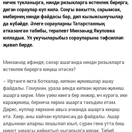
ничек тукланырга, нинди ризыкларга өстенлек бирер­гә,
дигән сораулар күп килә. Соңгы вакытта, сарымсак,
имбирнең нинди файдасы бар, дип кызыксынучылар
да күбәйде. Әлеге сорауларны Татарстанның
атказанган табибы, терапевт Минзаһид Якуповка
юлладык. Ул укучыларыбыз сорауларына тәфсилләп
җавап бирде.
Минзаһид әфәнде, сәхәр ашаганда нинди ризыкларга
өстенлек бирергә киңәш итәсез?
– Иртәнге якта боткалар, кипкән җимешләр ашау
файдалы. Гомумән, ураза аенда кипкән җиләк-җимеш
ашарга кирәк. Мин үзем көнгә бер инжир, өч күрәгә, ике
кара­җимеш, берничә хөрмә ашарга тәкъдим итәм.
Дөрес, күп­ләр хөрмәне авыз ачканда ашарга киңәш
итә. Хәер, аны кайчан куллансаң да файдалы. Ашар
алдыннан аларны яхшылап юып, сүрән генә утта биш
минут чамасы кайнатып чыгарырга кирәк. Табиб