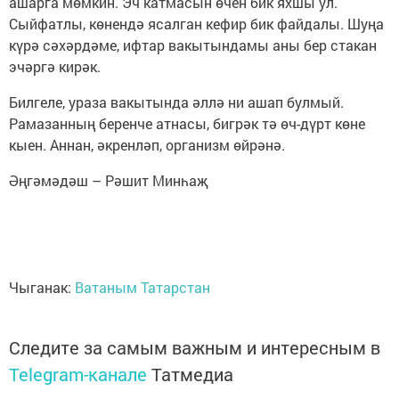
ашарга мөмкин. Эч катмасын өчен бик яхшы ул.
Сыйфатлы, көнендә ясалган кефир бик файдалы. Шуңа
күрә сәхәрдәме, ифтар вакытындамы аны бер стакан
эчәргә кирәк.
Билгеле, ураза вакытында әллә ни ашап булмый.
Рамазанның беренче атнасы, бигрәк тә өч-дүрт көне
кыен. Аннан, әкренләп, организм өйрәнә.
Әңгәмәдәш – Рәшит Минһаҗ
Чыганак:
Ватаным Татарстан
Следите за самым важным и интересным в
Telegram-канале
Татмедиа