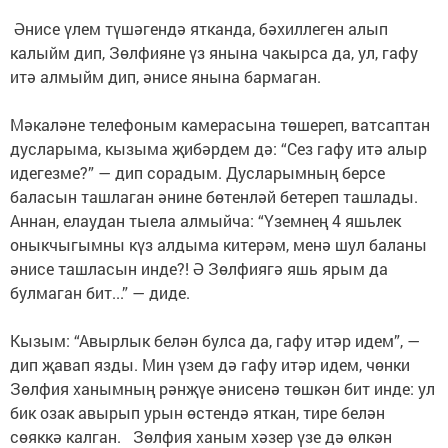
Әнисе үлем түшәгендә ятканда, бәхиллеген алып
калыйм дип, Зөлфияне үз янына чакырса да, ул, гафу
итә алмыйм дип, әнисе янына бармаган. ⠀
⠀
Мәкаләне телефоным камерасына төшереп, ватсаптан
дусларыма, кызыма җибәрдем дә: “Сез гафу итә алыр
идегезме?” — дип сорадым. Дусларымның берсе
баласын ташлаган әнине бөтенләй бетереп ташлады.
Аннан, елаудан тыела алмыйча: “Үземнең 4 яшьлек
оныкчыгымны күз алдыма китерәм, менә шул баланы
әнисе ташласын инде?! Ә Зөлфиягә яшь ярым да
булмаган бит...” — диде. ⠀
⠀
Кызым: “Авырлык бе­лән булса да, гафу итәр идем”, —
дип җавап яз­ды. Мин үзем дә гафу итәр идем, чөнки
Зөлфия ханымның рәнҗүе әнисенә төшкән бит инде: ул
бик озак авырып урын өстендә яткан, тире бе­лән
сөяккә калган. Зөлфия ханым хәзер үзе дә өлкән