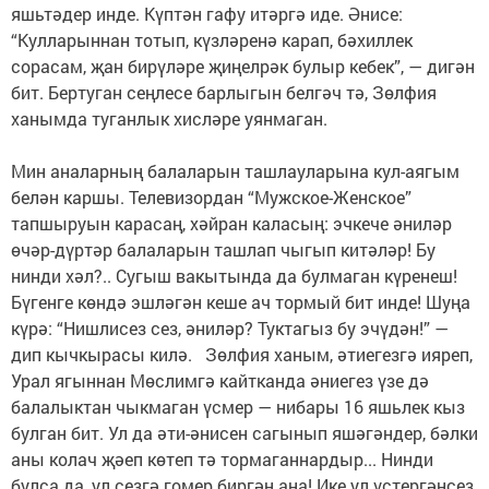
яшьтәдер инде. Күптән гафу итәргә иде. Әнисе:
“Кулларыннан тотып, күзләренә карап, бәхиллек
сорасам, җан бирүләре җиңелрәк булыр кебек”, — дигән
бит. Бертуган сеңлесе бар­лыгын белгәч тә, Зөлфия
ханымда туганлык хисләре уянмаган. ⠀
⠀
Мин аналарның балаларын ташлауларына кул-аягым
белән каршы. Телевизордан “Мужское-Женское”
тапшыруын карасаң, хәйран каласың: эчкече әниләр
өчәр-дүртәр балаларын ташлап чыгып китәләр! Бу
нинди хәл?.. Сугыш вакытында да булмаган күренеш!
Бүгенге көндә эшләгән кеше ач тормый бит инде! Шуңа
күрә: “Нишлисез сез, әниләр? Туктагыз бу эчүдән!” —
дип кычкырасы килә. Зөлфия ханым, әтиегезгә ияреп,
Урал ягыннан Мөслимгә кайтканда әниегез үзе дә
балалыктан чыкмаган үсмер — нибары 16 яшьлек кыз
булган бит. Ул да әти-әнисен сагынып яшәгәндер, бәлки
аны колач җәеп көтеп тә тормаганнардыр... Нинди
булса да, ул сезгә гомер биргән ана! Ике ул үстергәнсез,