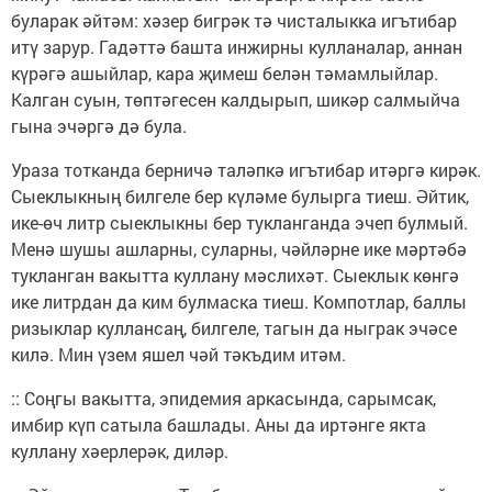
буларак әйтәм: хәзер биг­рәк тә чисталыкка игътибар
итү зарур. Гадәттә башта инжирны кулланалар, аннан
күрәгә ашыйлар, кара җимеш белән тәмамлыйлар.
Калган суын, төптәгесен калдырып, шикәр салмыйча
гына эчәргә дә була.
Ураза тотканда берничә таләпкә игътибар итәргә кирәк.
Сыеклыкның билгеле бер күләме булырга тиеш. Әйтик,
ике-өч литр сыеклыкны бер тукланганда эчеп булмый.
Менә шушы ашларны, суларны, чәйләрне ике мәртәбә
тукланган вакытта куллану мәслихәт. Сыеклык көнгә
ике литрдан да ким булмаска тиеш. Компотлар, баллы
ризыклар куллансаң, билгеле, тагын да ныграк эчәсе
килә. Мин үзем яшел чәй тәкъдим итәм.
:: Соңгы вакытта, эпидемия аркасында, сарымсак,
имбир күп сатыла башлады. Аны да иртәнге якта
куллану хәерлерәк, диләр.