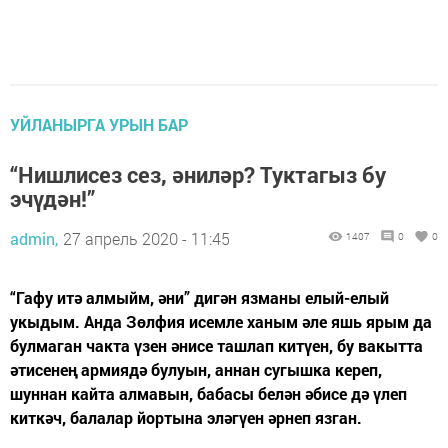
УЙЛАНЫРГА УРЫН БАР
“Нишлисез сез, әниләр? Туктагыз бу
эчүдән!”
admin,
27 апрель 2020 - 11:45
1407
0
0
“Гафу итә алмыйм, әни” дигән язманы елый-елый
укыдым. Анда Зөлфия исемле ханым әле яшь ярым да
булмаган чакта үзен әнисе ташлап китүен, бу вакытта
әтисенең армиядә булуын, аннан сугышка кереп,
шуннан кайта алмавын, бабасы белән әбисе дә үлеп
киткәч, балалар йортына эләгүен әрнеп язган.