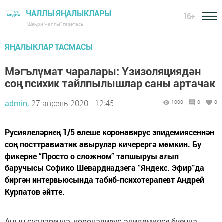
ЧАЛЛЫ ЯҢАЛЫКЛАРЫ
16+
"Шәһри Чаллы" газетасы
ЯҢАЛЫКЛАР ТАСМАСЫ
Мәгълүмат чаралары: Үзизоляциядән
соң психик тайлпылышлар саны артачак
admin,
27 апрель 2020 - 12:45
1000
0
0
Русиялеләрнең 1/5 өлеше коронавирус эпидемиясеннән
соң посттравматик авырулар кичерергә мөмкин. Бу
фикерне “Просто о сложном” тапшыруы алып
баручысы Софико Шеварднадзега “Яндекс. Эфир”да
биргән интервьюсында табиб-психотерапевт Андрей
Курпатов әйтте.
Аның сүзләренчә, коронавирус эпидемиясе буенча