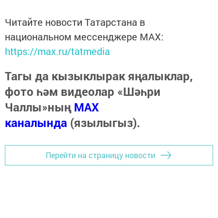
Читайте новости Татарстана в
национальном мессенджере MАХ:
https://max.ru/tatmedia
Тагы да кызыклырак яңалыклар,
фото һәм видеолар «Шәһри
Чаллы»ның
MAX
каналында
(язылыгыз).
Перейти на страницу новости