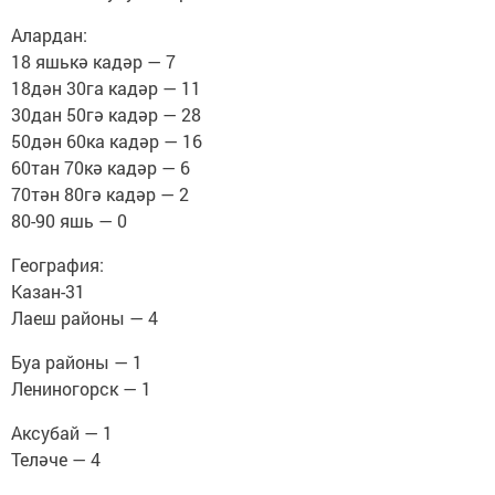
Алардан:
18 яшькә кадәр — 7
18дән 30га кадәр — 11
30дан 50гә кадәр — 28
50дән 60ка кадәр — 16
60тан 70кә кадәр — 6
70тән 80гә кадәр — 2
80-90 яшь — 0
География:
Казан-31
Лаеш районы — 4
Буа районы — 1
Лениногорск — 1
Аксубай — 1
Теләче — 4