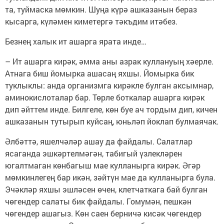
та, туймаска мөмкин. Шуңа күрә ашказанын бераз
кысарга, күләмен киметергә тәкъдим итәбез.
Безнең халык ит ашарга ярата инде…
– Ит ашарга кирәк, әмма аны азрак куллануың хәерле.
Атнага биш йомырка ашасаң яхшы. Йомырка бик
туклык­лы: анда организмга кирәкле булган аксымнар,
аминокислоталар бар. Төрле боткалар ашарга кирәк
дип әйттем инде. Билгеле, көн буе ач тордым дип, кичен
ашказанын тутырып куйсаң, юньләп йоклап булмаячак.
Әлбәттә, яшелчәләр ашау да файдалы. Салатлар
ясаганда эшкәртелмәгән, табигый үзлекләрен
югалтмаган көнбагыш мае кулланырга кирәк. Әгәр
мөмкинлегең бар икән, зәйтүн мае да кулланырга була.
Эчәкләр яхшы эшләсен өчен, клетчаткага бай булган
чөгендер салаты бик файдалы. Гомумән, пешкән
чөгендер ашагыз. Көн саен берничә кисәк чөгендер