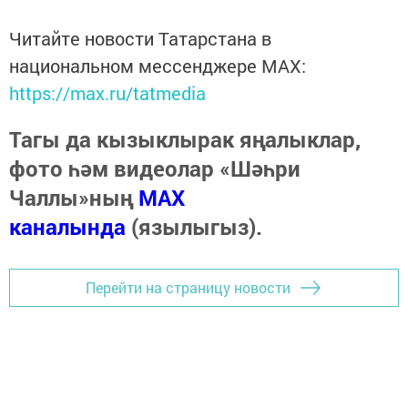
Читайте новости Татарстана в
национальном мессенджере MАХ:
https://max.ru/tatmedia
Тагы да кызыклырак яңалыклар,
фото һәм видеолар «Шәһри
Чаллы»ның
MAX
каналында
(язылыгыз).
Перейти на страницу новости