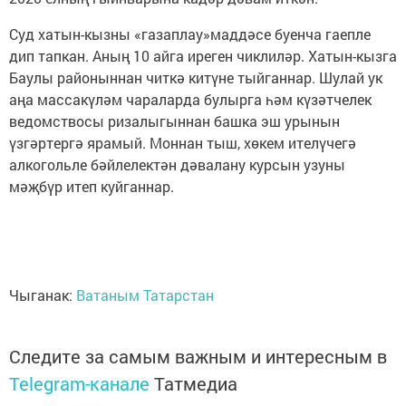
Суд хатын-кызны «газаплау»маддәсе буенча гаепле
дип тапкан. Аның 10 айга иреген чиклиләр. Хатын-кызга
Баулы районыннан читкә китүне тыйганнар. Шулай ук
аңа массакүләм чараларда булырга һәм күзәтчелек
ведомствосы ризалыгыннан башка эш урынын
үзгәртергә ярамый. Моннан тыш, хөкем ителүчегә
алкогольле бәйлелектән дәвалану курсын узуны
мәҗбүр итеп куйганнар.
Чыганак:
Ватаным Татарстан
Следите за самым важным и интересным в
Telegram-канале
Татмедиа