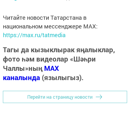
Читайте новости Татарстана в
национальном мессенджере MАХ:
https://max.ru/tatmedia
Тагы да кызыклырак яңалыклар,
фото һәм видеолар «Шәһри
Чаллы»ның
MAX
каналында
(язылыгыз).
Перейти на страницу новости