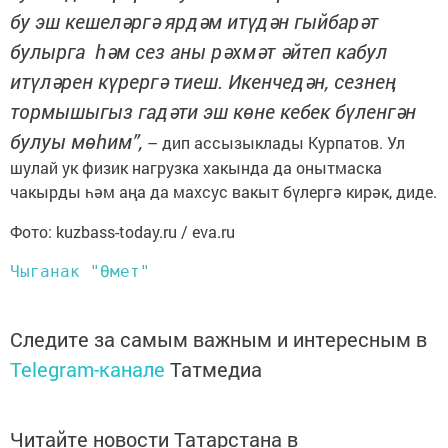
бу эш кешеләргә ярдәм итүдән гыйбарәт
булырга һәм сез аны рәхмәт әйтеп кабул
итүләрен күрергә тиеш. Икенчедән, сезнең
тормышыгыз гадәти эш көне кебек бүленгән
булуы мөһим”,
– дип ассызыклады Курпатов. Ул
шулай ук физик нагрузка хакында да онытмаска
чакырды һәм аңа да махсус вакыт бүлергә кирәк, диде.
Фото: kuzbass-today.ru / eva.ru
Чыганак "Өмет"
Следите за самым важным и интересным в
Telegram-канале
Татмедиа
Читайте новости Татарстана в