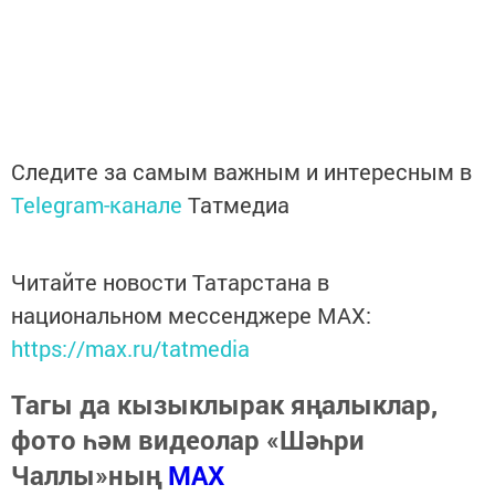
Следите за самым важным и интересным в
Telegram-канале
Татмедиа
Читайте новости Татарстана в
национальном мессенджере MАХ:
https://max.ru/tatmedia
Тагы да кызыклырак яңалыклар,
фото һәм видеолар «Шәһри
Чаллы»ның
MAX