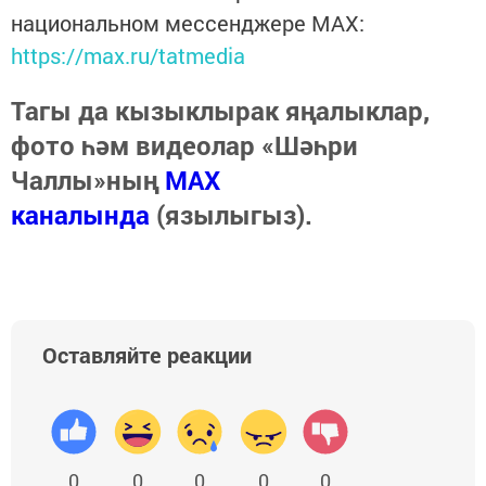
национальном мессенджере MАХ:
https://max.ru/tatmedia
Тагы да кызыклырак яңалыклар,
фото һәм видеолар «Шәһри
Чаллы»ның
MAX
каналында
(язылыгыз).
Оставляйте реакции
0
0
0
0
0