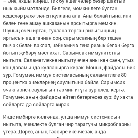
– Әйе, яхшы киңәш. Тик бу яшелчәләр хәзер шактый
нык кыйммәтләнде. Билгеле, мөмкинлеге булган
кешеләр рәхәтләнеп куллана ала. Аны болай гына, ипи
белән генә ашау ашказанын ярсытырга мөмкин.
Шуның өчен иртән, туклана торган ризыгыңның
яртысын ашаганнан соң, сарымсакның бер тешен
пычак белән ваклап, чәйнәмичә генә ризык белән бергә
йотып җибәрү мәслихәт. Сарымсак иммунитетны
ныгыта. Сәламәтлекне ныгыту өчен аны көн саен, утыз
көн дәвамында кулланырга кирәк. Моның файдасы бик
зур. Гомумән, иммун системасының сәламәтлеге 80
процентка эчәкләрнең саулыгына бәйле. Сарымсак
эчәкләрнең саулыгын тәэмин итүгә зур өлеш кертә.
Гомумән, аның файдасы әйтеп бетергесез зур: бу хакта
сөйләргә дә сөйләргә кирәк.
Инде имбиргә килгәндә, ул да иммун системасын
ныгыта, эчәклектә булган чир таратучы микробларны
үтерә. Дөрес, аның тәэсире икенчерәк, анда