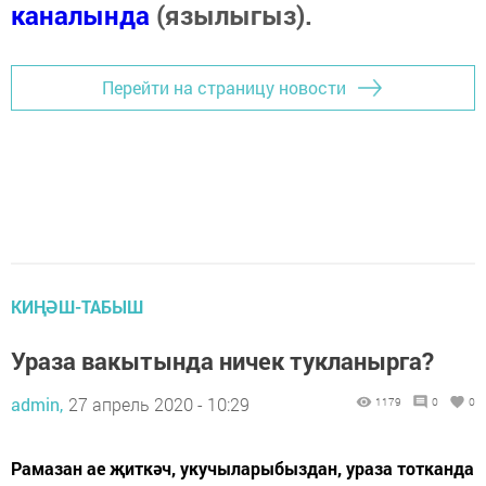
каналында
(язылыгыз).
Перейти на страницу новости
КИҢӘШ-ТАБЫШ
Ураза вакытында ничек тукланырга?
admin,
27 апрель 2020 - 10:29
1179
0
0
Рамазан ае җиткәч, укучыларыбыздан, ураза тотканда