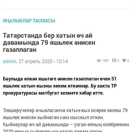
ЯҢАЛЫКЛАР ТАСМАСЫ
Татарстанда бер хатын өч ай
дәвамында 79 яшьлек әнисен
газаплаган
admin,
27 апрель 2020 - 10:14
1087
0
0
Баулыда өлкән яшьтәге әнисен газаплаган өчен 51
яшьлек хатын-кызны хөкем иткәннәр. Бу хакта ТР
прокуратурасы матбугат хезмәте хәбәр итте.
Тикшерүчеләр ачыклаганча хатын-кыз исерек килеш 79
яшьлек әнисен кыйнаган һәм мыскыл иткән.
Кыйнаулар өч ай дәвамында – узган елның ноябреннән
2020 елның гыйнварына кадәр дәвам иткән.