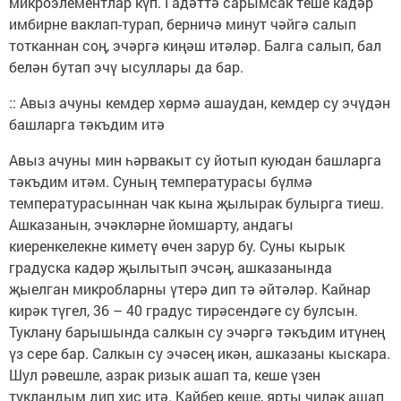
микроэлементлар күп. Гадәттә сарымсак теше кадәр
имбирне вак­лап-турап, берничә минут чәйгә салып
тотканнан соң, эчәргә киңәш итәләр. Балга салып, бал
белән бутап эчү ысуллары да бар.
:: Авыз ачуны кемдер хөрмә ашаудан, кемдер су эчүдән
башларга тәкъдим итә
Авыз ачуны мин һәрвакыт су йотып куюдан башларга
тәкъдим итәм. Суның температурасы бүлмә
температурасыннан чак кына җылырак булырга тиеш.
Ашказанын, эчәкләрне йомшарту, андагы
киеренкелекне киметү өчен зарур бу. Суны кырык
градуска кадәр җылытып эчсәң, ашказанында
җыелган микробларны үтерә дип тә әйтәләр. Кайнар
кирәк түгел, 36 – 40 градус тирәсендәге су булсын.
Туклану барышында салкын су эчәргә тәкъдим итүнең
үз сере бар. Салкын су эчәсең икән, ашказаны кыскара.
Шул рәвешле, азрак ризык ашап та, кеше үзен
тукландым дип хис итә. Кайбер кеше, ярты чиләк ашап