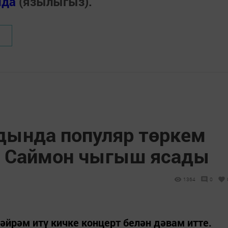
нда
(язылыгыз).
дында популяр төркем
Dj Саймон чыгыш ясады
1364
0
әйрәм итү кичке концерт белән дәвам итте.