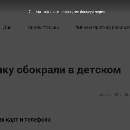
6
Автоматическое закрытие баннера через
Дин
Киңәш-табыш
"Минем яраткан шәһәрем
ку обокрали в детском
1197
0
их карт и телефона