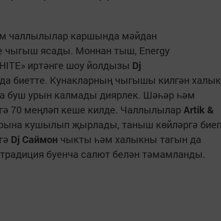
әм чаллылылар каршында мәйдан
е чыгыш ясады. Моннан тыш, Energy
HITE» иртәнге шоу йолдызы
Dj
да биетте. Кунакларның чыгышы килгән халык
да буш урын калмады диярлек. Шәһәр һәм
ргә 70 меңләп кеше килде. Чаллылылар
Artik &
арына кушылып җырлады, таныш көйләргә бие
әгә
Dj Саймон
чыкты һәм халыкны тагын да
традиция буенча салют белән тәмамланды.