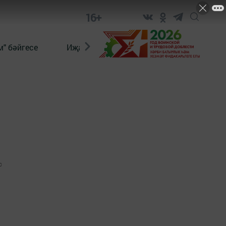
16+
" бәйгесе
Иҗат
Реклама
Онлайн язы
0