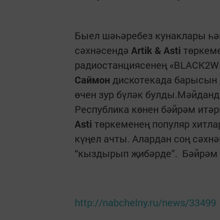
Быел шәһәребез кунаклары һ
сәхнәсендә
Artik & Asti
төркем
радиостанциясенең «BLACK2W
Саймон
дискотекада барысын 
өчен зур бүләк булды.Мәйдан
Республика көнен бәйрәм итә
Asti
төркеменең популяр хитл
күңел ачты. Алардан соң сәхн
“кыздырып җибәрде”. Бәйрәм 
http://nabchelny.ru/news/33499