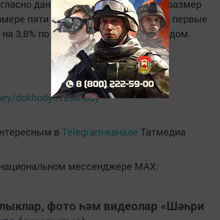
огласно данным Росстата реальный размер
змере пяти тысяч рублей в январе за первые
 на 3,8% по сравнению с прошлым годом.
ney/dokhody-i-raskhody
интересным в
Telegram-канале
Татмедиа
в национальном мессенджере MАХ:
лыклар, фото һәм видеолар «Шәһри