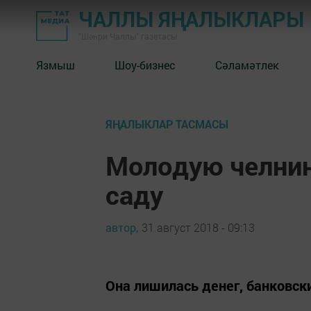
ЧАЛЛЫ ЯҢАЛЫКЛАРЫ
"Шәһри Чаллы" газетасы
Язмыш
Шоу-бизнес
Сәламәтлек
ЯҢАЛЫКЛАР ТАСМАСЫ
Молодую челнин
саду
автор,
31 август 2018 - 09:13
Она лишилась денег, банковск