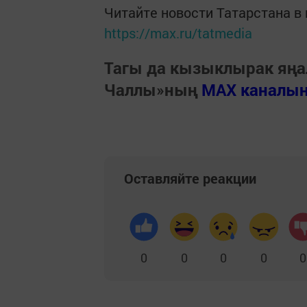
Читайте новости Татарстана 
https://max.ru/tatmedia
Тагы да кызыклырак яңа
Чаллы»ның
MAX каналы
Оставляйте реакции
0
0
0
0
0