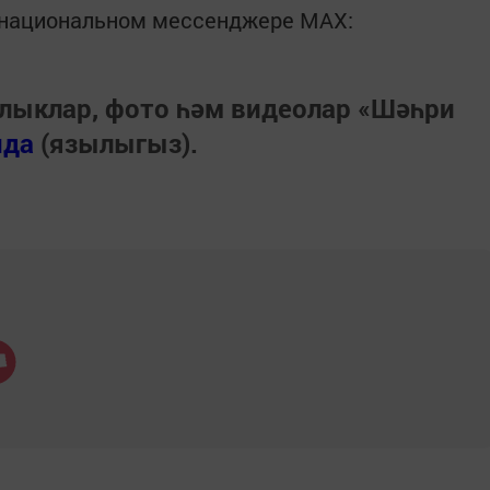
в национальном мессенджере MАХ:
лыклар, фото һәм видеолар «Шәһри
нда
(язылыгыз).