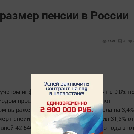
размер пенсии в России
1265
0
 учетом инфляции в июле увеличился на 0,8% п
иодом прошлого года, свидетельствуют
ом выражении средняя пенсия выросла на 3,4%
мер пенсии в июле этого года составил 31,3% от
вной 42 640 рублям. В июле прошлого года это