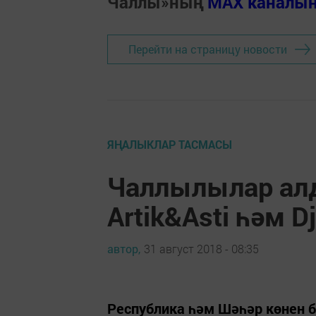
Чаллы»ның
MAX каналы
Перейти на страницу новости
ЯҢАЛЫКЛАР ТАСМАСЫ
Чаллылылар ал
Artik&Asti һәм 
автор,
31 август 2018 - 08:35
Республика һәм Шәһәр көнен б