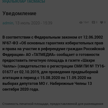
ЯҢАЛЫКЛАР ТАСМАСЫ
Уведомление
admin,
13 июль 2020 - 15:39
1041
0
0
В соответствии с Федеральным законом от 12.06.2002
№67-ФЗ «Об основных гарантиях избирательных прав
и права на участие в референдуме граждан Российской
Федерации» АО «ТАТМЕДИА» сообщает о готовности
предоставить печатную площадь в газете «Шахри
Чаллы» (cвидетельство о регистрации СМИ ПИ № ТУ16-
01677 от 02.10.2019, для проведения предвыборной
агитации в период с 15.08.2020 по 11.09.2020 на
выборах депутатов МО г. Набережные Челны 13
сентября 2020 года.
Стоимость печатной площади, предоставляемой для размещения