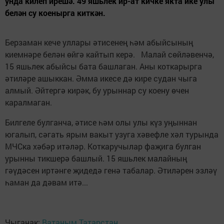
унда килеп ирешә. 49 яшьлек ир-ат кичке якта ике улы
белән су коенырга киткән.
Берзаман кече уллары әтисенең һәм абыйсының
киемнәре белән өйгә кайтып керә. Малай сөйләвенчә,
15 яшьлек абыйсы бата башлаган. Аны коткарырга
әтиләре ашыккан. Әмма икесе дә кире судан чыга
алмый. Әйтергә кирәк, бу урыннар су коену өчен
каралмаган.
Билгеле булганча, әтисе һәм олы улы күз уңыннан
югалып, сәгать ярым вакыт узуга хәвефле хәл турында
МЧСка хәбәр итәләр. Коткаручылар фаҗига булган
урынны тикшерә башлый. 15 яшьлек малайның
гәүдәсен иртәнге җидедә генә табалар. Әтиләрен эзләү
һаман да дәвам итә...
Чыганак:
Ватаным Татарстан