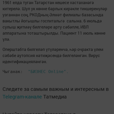
1961 елда туган Татарстан кешесе хастаханәгә
китерелә. Шул ук көнне барлык кирәкле тикшеренүләр
узганнан соң, РКОДның Әлмәт филиалы базасында
вакытлы йогышлы госпитальгә салына. 6 июльдә
сулыш җитмәү билгеләре арту сәбәпле, ИВЛ
аппаратына тоташтырылды. Пациент 11 июль көнне
үлә.
Оперштабта билгеләп үтүләренчә, һәр очракта үлем
сәбәбе аутопсия нәтиҗәсендә билгеләнгән. Вирус
идентификацияләнгән.
Чыганак:  
"БИЗНЕС Online". 
Следите за самым важным и интересным в
Telegram-канале
Татмедиа