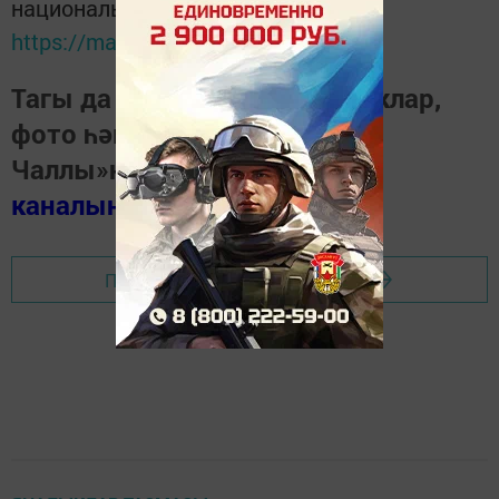
национальном мессенджере MАХ:
https://max.ru/tatmedia
Тагы да кызыклырак яңалыклар,
фото һәм видеолар «Шәһри
Чаллы»ның
MAX
каналында
(язылыгыз).
Перейти на страницу новости