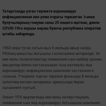
Татарстанда узган тәүлектә коронавирус
инфекциясеннән ике үлем очрагы теркәлгән. Һәлак
булучыларның гомуми саны 25 кешегә җиткән, диелә
COVID-19га каршы көрәш буенча республика оператив
штабы хәбәрендә.
1950 елда туган хатын-кыз 5 июльдә авыр хәлдә
РКХнең вакытлы йогышлы госпиталенә китерелде. Ул
ике яклы полисегментар пневмония һәм кайбер хроник
авырулар белән хастаханәдән тыш катлаулы яңа
коронавирус инфекциясенә шикләнеп хастаханәгә
салына. Үткәрелә торган терапия фонында 8 июльдә
халәтнең кискен начараюы аркасында йөрәк
эшчәнлеге туктый.
Әлмәт ҮРХ җирлегендә ике яклы интерстициаль
пневмония һәм яңа коронавирус йогышына шикләнеп,