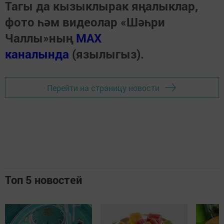
Тагы да кызыклырак яңалыклар,
фото һәм видеолар «Шәһри
Чаллы»ның
MAX
каналында
(язылыгыз).
Перейти на страницу новости
Топ 5 новостей