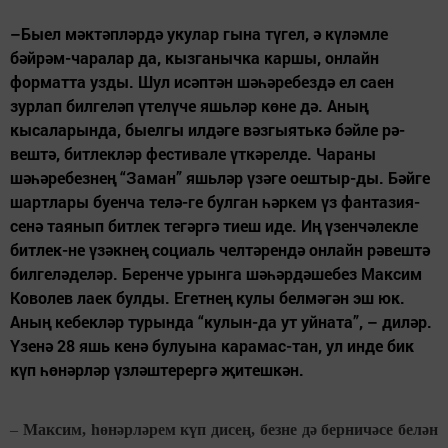
–Быел мәктәпләрдә укулар гына түгел, ә күләмле
бәйрәм-чаралар да, кызганычка каршы, онлайн
форматта узды. Шул исәптән шәһәребездә ел саен
зурлап билгеләп үтелүче яшьләр көне дә. Аның
кысаларында, быелгы илдәге вәзгыятькә бәйле рә-
вештә, битлекләр фестивале үткәрелде. Чараны
шәһәребезнең “Заман” яшьләр үзәге оештыр-ды. Бәйге
шартлары буенча телә-ге булган һәркем үз фантазия-
сенә таянып битлек тегәргә тиеш иде. Иң үзенчәлекле
битлек-не үзәкнең социаль челтәрендә онлайн рәвештә
билгеләделәр. Беренче урынга шәһәрдәшебез Максим
Коволев лаек булды. Егетнең кулы белмәгән эш юк.
Аның кебекләр турында “кулын-да ут уйната”, – диләр.
Үзенә 28 яшь кенә булуына карамас-тан, ул инде бик
күп һөнәрләр үзләштерергә җитешкән.
–
Мак­сим, һө­нәр­лә­рем күп ди­сең, без­не дә бер­ни­чә­се бе­лән