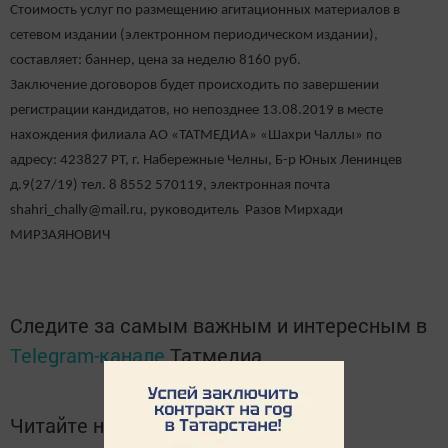
Стоимость услуг по размещению агитационных материалов в
сетевом издании (электронном периодическом издании),
составляет: баннер, цена за неделю 8160 руб.
Заключение договоров будет происходить по завершении
регистрации кандидатов, но непозднее 13.08.2019 в месте
нахождения филиала АО «ТАТМЕДИА» «Шахри Чаллы» по
адресу: 423827 РТ, г. Набережные Челны, Б-р Юных Ленинцев
д.9(27/19) тел. 8 8552 570119, электронная почта
shahri_chally@mail.ru, руководитель Разов Мирхади
МИРЗАЯНОВИЧ
Следите за самым важным и интересным в
Telegram-канале
Татмедиа
Читайте новости Татарстана в