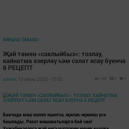
КИҢӘШ-ТАБЫШ
Җәй тәмен «саклыйбыз»: тозлау,
кайнатма әзерләү һәм салат ясау буенча
6 РЕЦЕПТ
admin,
13 июль 2020 - 15:03
1264
0
0
Бакчада мәш килеп яшелчә, җиләк-җимеш үсә
башлады. Рәхәт мәшәкатьләргә бай чак!
Хуҗабикәләргә җәй нигъмәтләрен ничек кышка