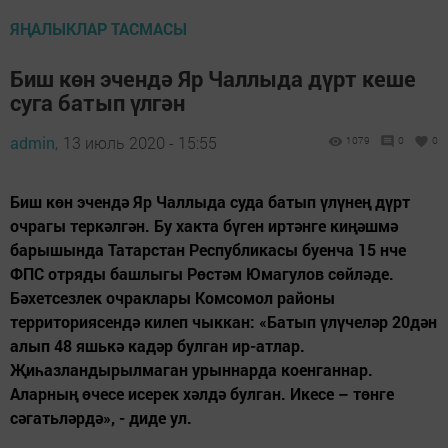
ЯҢАЛЫКЛАР ТАСМАСЫ
Биш көн эчендә Яр Чаллыда дүрт кеше
суга батып үлгән
admin,
13 июль 2020 - 15:55
1079
0
0
Биш көн эчендә Яр Чаллыда суда батып үлүнең дүрт
очрагы теркәлгән. Бу хакта бүген иртәнге киңәшмә
барышында Татарстан Республикасы буенча 15 нче
ФПС отряды башлыгы Рөстәм Юмагулов сөйләде.
Бәхетсезлек очраклары Комсомол районы
территориясендә килеп чыккан: «Батып үлүчеләр 20дән
алып 48 яшькә кадәр булган ир-атлар.
Җиһазландырылмаган урыннарда коенганнар.
Аларның өчесе исерек хәлдә булган. Икесе – төнге
сәгатьләрдә», - диде ул.