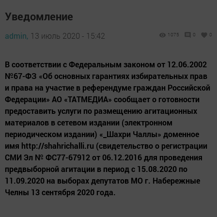
Уведомление
admin,
13 июль 2020 - 15:42
1075
0
0
В соответствии с Федеральным законом от 12.06.2002
№67-ФЗ «Об основных гарантиях избирательных прав
и права на участие в референдуме граждан Российской
Федерации» АО «ТАТМЕДИА» сообщает о готовности
предоставить услуги по размещению агитационных
материалов в сетевом издании (электронном
периодическом издании) «_Шахри Чаллы» доменное
имя http://shahrichalli.ru (cвидетельство о регистрации
СМИ Эл № ФС77-67912 от 06.12.2016 для проведения
предвыборной агитации в период с 15.08.2020 по
11.09.2020 на выборах депутатов МО г. Набережные
Челны 13 сентября 2020 года.