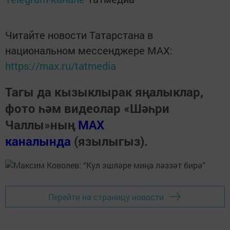
Читайте новости Татарстана в
национальном мессенджере MАХ:
https://max.ru/tatmedia
Тагы да кызыклырак яңалыклар,
фото һәм видеолар «Шәһри
Чаллы»ның
MAX
каналында
(язылыгыз).
Перейти на страницу новости