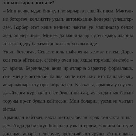
та­ныш­ты­рып кит әле?
–
Мин кеч­ке­нә­дән бик күп һө­нәр­
ләр­гә га­шыйк идем
. Мәк­тәп­
не бе­тер­гәч, көл­ли­ят­тә укып, ав­то­ме­ха­ник һө­нә­рен үз­ләш­тер­
дем. Һәр­бер егет ке­ше кеч­ке­нә чак­тан ук ма­ши­на­лар бе­лән
җен­лә­нә­дер ин­де. Ми­нем дә ма­ши­на­лар сү­теп-җыю, алар­ны
тө­зек­лән­де­рү
ба­ла­чак­тан кил­гән хы­я­лым иде.
Укып бе­тер­гәч, Се­вас­то­поль шә­һә­рен­дә хез­мәт ит­тем. Дө­ре­
сен ге­нә әйт­кән­дә, егет­ләр өчен иң ях­шы тор­мыш мәк­тә­бе
–
ул
ар­мия. Бе­рен­че­дән ан­да ир-ат­лар­ча ха­рак­тер фор­ма­ла­ша,
син үзең­не бө­тен­ләй баш­ка ке­ше итеп хис итә баш­лый­сың,
авыр­лык­лар­га тү­з
ә
р­гә өй­рә­нә­сең. Кыс­ка­сы, ар­ми­я­гә үз сү­зен­
дә әй­тер­гә ку­рык­кан егет бу­лып кит­сәң, ая­гын­да нык ба­сып
то­ру­чы
и
р-ат бу­лып кай­та­сың. Мин бо­лар­ны үзем­нән чы­гып
әй­тәм.
Ар­ми­я­дән кайт­кач, вах­та ме­то­ды бе­лән Ерак төнь­як­та эш­лә­
дем. Ан­да да бик күп һө­нәр­ләр үз­ләш­тер­дем, ма­ши­на йөр­тү­че
ди­сең­ме, ашар­га пе­ше­рү­че, эре­теп-ябы
ш­
ты­ру­чы. Ә иң оша­га­