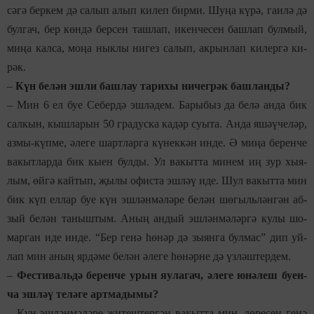
сә­гә
бер­кем дә са­лып алып ки­леп бир­ми. Шу­ңа кү­рә, га­и­лә дә
бул­гач, бер көн­дә бер­сен таш­лап, икен­че­сен баш­лап бул­мый,
ми­ңа кал­са, мо­ңа нык­лы ни­гез са­лып, ак­рын­лап ки­лер­гә ки­
рәк.
–
Күн бе­лән эш­ли баш­лау та­ри­хы ни­чег­рәк баш­лан­ды?
–
Мин 6 ел буе Се­бер­дә эш­лә­дем. Ба­ры­быз
да бе­лә ан­да бик
сал­кын, кыш­ла­рын 50 гра­дус­ка ка­дәр су­ы­та. Ан­да яшә­ү­че­ләр,
аз­мы-күп­ме, әле­ге шарт­лар­га кү­нек­кән ин­де. Ә ми­ңа бе­рен­че
ва­кыт­лар­да бик кы­ен бул­ды. Ул ва­кыт­та ми­нем иң зур хы­я­
лым, өй­гә кай­тып, җы­лы офис­та эш­ләү иде. Шул ва­кыт­та мин
бик күп ел­лар буе күн эш­лән­мә­лә­ре бе­лән шө­гыль­лән­гән аб­
зый бе­лән та­ныш­тым. Аның ан­дый эш­лән­мә­ләр­гә ку­лы шо­
мар­ган иде ин­де. “Бер ге­нә һө­нәр дә зы­ян­га бул­мас” дип уй­
лап мин аның яр­дә­ме бе­лән әле­ге һө­нәр­не дә үз­ләш­тер­дем.
–
Фес­ти­валь­дә бе­рен­че урын яу­ла­гач, әле­ге юнә­леш бу­ен­
ча эш­ләү те­лә­ге арт­ма­ды­мы?
–
Күн эш­лән­мә­лә­ре җи­теш­тер­гән ва­кыт­та мин, дө­ре­сен ге­нә