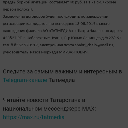
предвыборной агитации, составляет 40 руб. за 1 кв.см. (кроме
первой полосы).
Заключение договоров будет происходить по завершении
регистрации кандидатов, но непозднее 13.08.2019 в месте
нахождения филиала АО «ТАТМЕДИА» «Шахри Чаллы» по адресу:
423827 РТ, г. Набережные Челны, Б-р Юных Ленинцев д.9(27/19)
тел. 8 8552 570119, электронная почта shahri_chally@mail.ru,
руководитель Разов Мирхади МИРЗАЯНОВИЧ .
Следите за самым важным и интересным в
Telegram-канале
Татмедиа
Читайте новости Татарстана в
национальном мессенджере MАХ:
https://max.ru/tatmedia