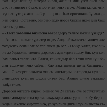
гәм. Шу­ны­сын
да әй­тер­гә
ки­рәк
, алар­ны мин үзем өчен һәм
дус-ту­ган­нар­га бү­ләк ит
ә
р өчен
ге­нә
те­гәм. Ми­ңа кал­са, чын
күн­нән үзең яса­ган әй­бер – иң шәп һәм ори­г
и­
наль бү­ләк­ләр­
нең бер­се. Өс­тә­ве­нә, бәй­рәм­нәр­дә нәр­сә би­рим икән дип баш
ва­та­сы да юк.
–
Әле­ге хоб­би­ны биз­нес­ка әве­рел­де­рү те­лә­ге юк­мы үзең­дә?
–
Аны­сын ва­кыт күр­сә­тер ин­де. Ал­да әйт­кә­нем­чә, ми­нем әле
тө­зү­че­лек бе­лән бәй­ле төп эшем дә бар. Ә ми­ңа кал­са, ике эш­
не дә берь­ю­лы, ти­еш­ле дә­рә­
җә­
гә җит­ке­реп эш­ләү бик күп көч
һәм ва­кыт та­ләп итә. Бәл­ки, кай­чан­дыр ба­ры тик шул күн бе­
лән эш­лә­ү­не ге­нә сай­лап, бар ва­кы­тым­ны шу­ңа ба­гыш­лар­
мын. Ә хә­зер­ге ва­кыт­та ми­нем ин­с­таг­рам чел­тә­рен­дә күн эш­
лән­мә­лә­ре ку­ел­ган шәх­си би­тем бар. Ан­нан әз-мәз за­каз­лар
ка­бул итәм.
Дө­ре­сен әй­тер­гә ки­рәк, биз­нес ул 24 сә­гать буе бер­тук­тау­сыз
эш­лә­гән­нәр­не ге­нә яра­та, ял­кау­лар­га ан­да урын юк, бу бе­рен­
че­дән. Икен­че чи­рат­та исә, ул зур риск ди­гән сүз, биз­нес­та
кә­