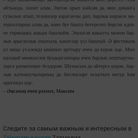
әйт­кән­дә, ләз­зәт алам. Эш­тән арып кай­сам да, мин ди­ван­га
су­зы­лып ятып, те­ле­ви­зор ка­ра­ган­чы дип, бар­лык ки­рәк­ле ма­
те­ри­ал­лар­ны алам да, кө­не буе баш­та бө­те­ре­леп йөр­гән иде­я­
н
е
тор­мыш­ка ашы­ра баш­лыйм. Эш­лә­гән ва­кыт­та ми­нем бар­
лык ары­ган­лык оны­ты­ла, ка­нат­лар үсә баш­лый. Ә фес­ти­валь
ул ми­ңа үз-үзем­дә ыша­ныч арт­ты­ру өчен дә ки­рәк иде. Мин
шун­дый мөм­кин­лек бул­дыр­ган­на­ры өчен бар­лык оеш­т
ы­
ру­чы­
лар­га рәх­мә­тем­не бел­де­рәм. Шу­ны­сын да әй­тер­гә ки­рәк, бар­
лык кат­на­шу­чы­лар­ның да бит­лек­лә­ре ис­кит­кеч ма­тур һәм
ори­ги­нал иде.
–
Әң­гә­мәң өчен рәх­мәт, Мак­сим
Следите за самым важным и интересным в
Telegram-канале
Татмедиа