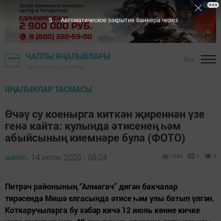
4
Автоматическое закрытие баннера через
ЧАЛЛЫ ЯҢАЛЫКЛАРЫ
16+
"Шәһри Чаллы" газетасы
ЯҢАЛЫКЛАР ТАСМАСЫ
Өчәү су коенырга киткән җиреннән үзе
генә кайта: кулында әтисенең һәм
абыйсының киемнәре була (ФОТО)
admin,
14 июль 2020 - 08:24
1084
0
0
Питрәч районының “Алмагач” дигән бакчалар
тирәсендә Мишә елгасында әтисе һәм улы батып үлгән.
Коткаручыларга бу хәбәр кичә 12 июль көнне кичке