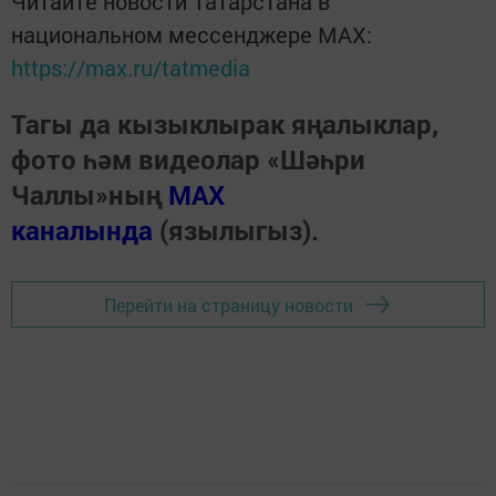
Читайте новости Татарстана в
национальном мессенджере MАХ:
https://max.ru/tatmedia
Тагы да кызыклырак яңалыклар,
фото һәм видеолар «Шәһри
Чаллы»ның
MAX
каналында
(язылыгыз).
Перейти на страницу новости