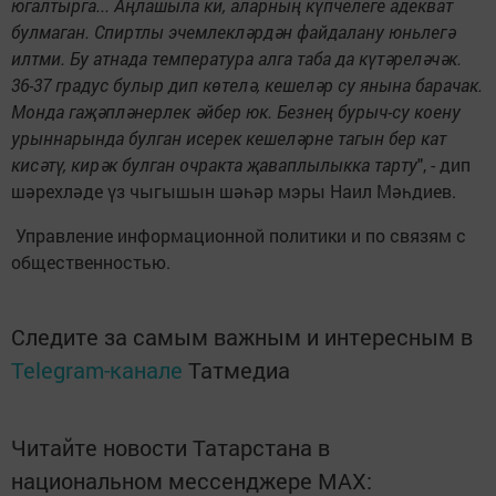
югалтырга... Аңлашыла ки, аларның күпчелеге адекват
булмаган. Спиртлы эчемлекләрдән файдалану юньлегә
илтми. Бу атнада температура алга таба да күтәреләчәк.
36-37 градус булыр дип көтелә, кешеләр су янына барачак.
Монда гаҗәпләнерлек әйбер юк. Безнең бурыч-су коену
урыннарында булган исерек кешеләрне тагын бер кат
кисәтү, кирәк булган очракта җаваплылыкка тарту
", - дип
шәрехләде үз чыгышын шәһәр мэры Наил Мәһдиев.
Управление информационной политики и по связям с
общественностью.
Следите за самым важным и интересным в
Telegram-канале
Татмедиа
Читайте новости Татарстана в
национальном мессенджере MАХ: