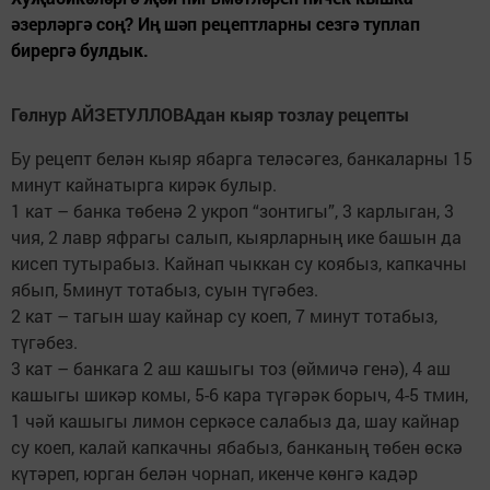
әзерләргә соң? Иң шәп рецептларны сезгә туплап
бирергә булдык.
Гөлнур АЙЗЕТУЛЛОВАдан кыяр тозлау рецепты
Бу рецепт белән кыяр ябарга теләсәгез, банкаларны 15
минут кайнатырга кирәк булыр.
1 кат – банка төбенә 2 укроп “зонтигы”, 3 карлыган, 3
чия, 2 лавр яфрагы салып, кыярларның ике башын да
кисеп тутырабыз. Кайнап чыккан су коябыз, капкачны
ябып, 5минут тотабыз, суын түгәбез.
2 кат – тагын шау кайнар су коеп, 7 минут тотабыз,
түгәбез.
3 кат – банкага 2 аш кашыгы тоз (өймичә генә), 4 аш
кашыгы шикәр комы, 5-6 кара түгәрәк борыч, 4-5 тмин,
1 чәй кашыгы лимон серкәсе салабыз да, шау кайнар
су коеп, калай капкачны ябабыз, банканың төбен өскә
күтәреп, юрган белән чорнап, икенче көнгә кадәр