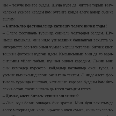
ны
–
тө­зү­че һө­нә­ре бул­ды. Шу­ңа кү­рә дә, чит­тән то­рып тө­зү­
че­лек­кә укыр­га кер­дем һәм бү­ген­ге көн­дә әле­ге һө­нәр бу­ен­ча
эш­лим.
–
Бит­лек­ләр фес­ти­ва­лен­дә кат­на­шу те­лә­ге ни­чек ту­ды?
– Ә
ле­ге фес­ти­валь ту­рын­да
с
о­ци­аль чел­тәр­дән бел­дем. Шу­
ны­сы кы­зык­лы, мин ин­де үзи­зо­ля­ция баш­лан­ган ва­кыт­та ук
ин­тер­нет­та бер та­биб­ның чу­ма­га кар­шы те­гел­гән бит­лек ки­еп
төш­кән фо­то­сын күр­гән идем. Кы­зык­сы­нып мин дә үз ва­ри­
ан­тым­ны уй­л
а
п та­бып, күн­нән эш­ләп ка­ра­дым. Лә­кин мин
аны кем­гә­дер күр­сә­тер, кай­да­дыр кат­на­шыр өчен тү­гел, ә
үзем­не кы­зык­сын­дыр­ган өчен ге­нә тек­тем. Ә ин­де әле­ге фес­
ти­валь ту­рын­да ишет­кәч, кат­на­шып ка­рар­га бул­дым һәм бит­
лек­кә өс­тәп,
төс­ле эш­лә­пә дә те­геп тәкъ­дим ит­тем.
–
Ди­мәк, әле­ге бит­лек күн­нән эш­лән­гән?
–
Әйе, күн бе­лән эш­ләр­гә бик яра­там. Мин буш ва­кы­тым­да
әле­ге ма­те­ри­ал­дан ка­еш, ир-ат­лар өчен сум­ка, ко­ш
ы­
лек­лар те­