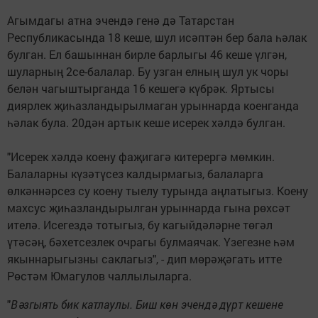
Агымдагы атна эчендә генә дә Татарстан
Республикасында 18 кеше, шул исәптән бер бала һәлак
булган. Ел башыннан бирле барлыгы 46 кеше үлгән,
шуларның 2се-балалар. Бу узган елның шул ук чоры
белән чагыштырганда 16 кешегә күбрәк. Яртысы
диярлек җиһазландырылмаган урыннарда коенганда
һәлак була. 20дән артык кеше исерек хәлдә булган.
"Исерек хәлдә коену фаҗигагә китерергә мөмкин.
Балаларны күзәтүсез калдырмагыз, балаларга
өлкәннәрсез су коену тыелу турында аңлатыгыз. Коену
махсус җиһазландырылган урыннарда гына рөхсәт
ителә. Исегездә тотыгыз, бу кагыйдәләрне төгәл
үтәсәң, бәхетсезлек очрагы булмаячак. Үзегезне һәм
якыннарыгызны саклагыз", - дип мөрәҗәгать итте
Рөстәм Юмагулов чаллылыларга.
"
Вәзгыять бик катлаулы. Биш көн эчендә дүрт кешене