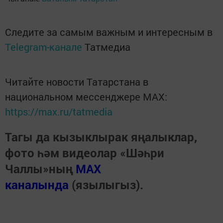
Следите за самым важным и интересным в
Telegram-канале
Татмедиа
Читайте новости Татарстана в
национальном мессенджере MАХ:
https://max.ru/tatmedia
Тагы да кызыклырак яңалыклар,
фото һәм видеолар «Шәһри
Чаллы»ның
MAX
каналында
(язылыгыз).