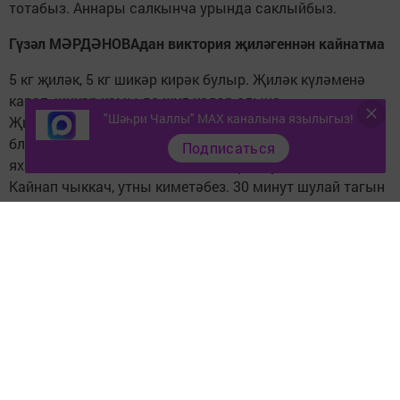
тотабыз. Аннары салкынча урында саклыйбыз.
Гүзәл МӘРДӘНОВАдан виктория җиләгеннән кайнатма
5 кг җиләк, 5 кг шикәр кирәк булыр. Җиләк күләменә
карап, шикәр комы да шул кадәр алына.
"Шәһри Чаллы" MAX каналына язылыгыз!
Җиләкләнең 2,5 кгсын иттартткычтан чыгарабыз яисә
блендер ярдәмендә изәбез. Шикәр комы белән
Подписаться
яхшылап болгатабыз да кайнатырга куябыз.
Кайнап чыккач, утны киметәбез. 30 минут шулай тагын
кайнатабыз, калган җиләкләрне шушы массага салып,
20 минут әзер булганчы кайнатабыз.
Чиста банкаларга кайнар килеш тутырабыз да, стериль
капкачлар белән ябып, әйләндерәбез.
Зәмзәмия СӘМИГУЛЛИНАдан петрушкалы кыяр
салаты
2 кг кыярны шакмаклап турыйсы, шуңа 100 гр
петрушка (турап), 2 баш сарымсак (вак итеп турап), 2