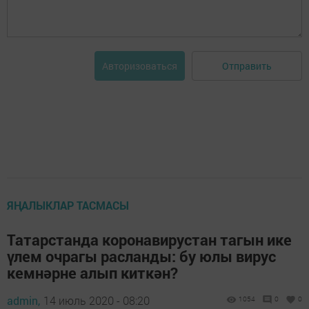
Отправить
Авторизоваться
ЯҢАЛЫКЛАР ТАСМАСЫ
Татарстанда коронавирустан тагын ике
үлем очрагы расланды: бу юлы вирус
кемнәрне алып киткән?
admin,
14 июль 2020 - 08:20
1054
0
0