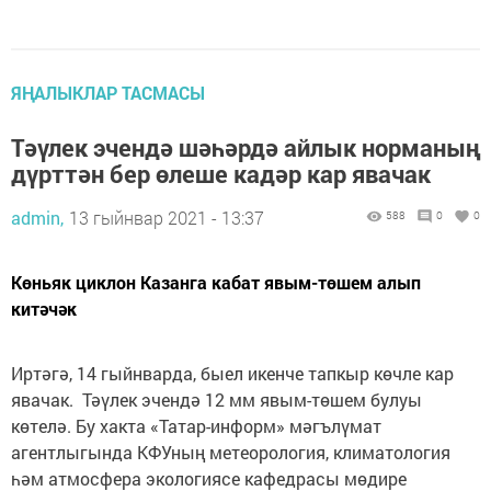
ЯҢАЛЫКЛАР ТАСМАСЫ
Тәүлек эчендә шәһәрдә айлык норманың
дүрттән бер өлеше кадәр кар явачак
admin,
13 гыйнвар 2021 - 13:37
588
0
0
Көньяк циклон Казанга кабат явым-төшем алып
китәчәк
Иртәгә, 14 гыйнварда, быел икенче тапкыр көчле кар
явачак. Тәүлек эчендә 12 мм явым-төшем булуы
көтелә. Бу хакта «Татар-информ» мәгълүмат
агентлыгында КФУның метеорология, климатология
һәм атмосфера экологиясе кафедрасы мөдире