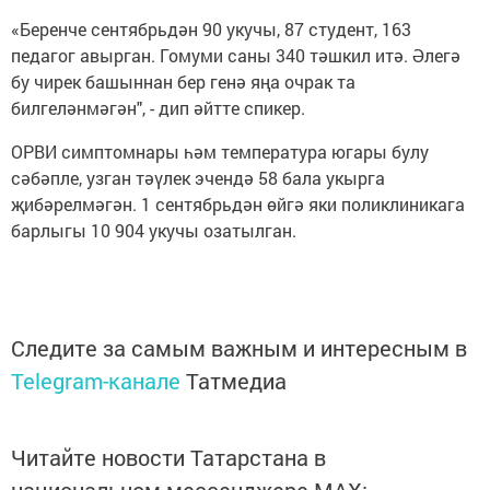
«Беренче сентябрьдән 90 укучы, 87 студент, 163
педагог авырган. Гомуми саны 340 тәшкил итә. Әлегә
бу чирек башыннан бер генә яңа очрак та
билгеләнмәгән", - дип әйтте спикер.
ОРВИ симптомнары һәм температура югары булу
сәбәпле, узган тәүлек эчендә 58 бала укырга
җибәрелмәгән. 1 сентябрьдән өйгә яки поликлиникага
барлыгы 10 904 укучы озатылган.
Следите за самым важным и интересным в
Telegram-канале
Татмедиа
Читайте новости Татарстана в