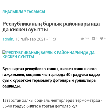
ЯҢАЛЫКЛАР ТАСМАСЫ
Республиканың барлык районнарында
да кискен суытты
admin,
13 гыйнвар 2021 - 11:01
581
0
0
Бүген иртән республика халкы, кискен салкынаюга
гаҗәпләнеп, социаль челтәрләрдә 40 градуска кадәр
суык күрсәткән термометр фотоларын урнаштыра
башлады.
Татарстан халкы социаль челтәрләрдә термометрда -
35-40 градус билгесе торган фотолар куя.