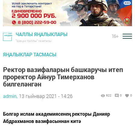
ЧАЛЛЫ ЯҢАЛЫКЛАРЫ
16+
"Шәһри Чаллы" газетасы
ЯҢАЛЫКЛАР ТАСМАСЫ
Ректор вазифаларын башкаручы итеп
проректор Айнур Тимерханов
билгеләнгән
admin,
13 гыйнвар 2021 - 14:26
622
0
0
Болгар ислам академиясенең ректоры Данияр
Абдрахманов вазифасыннан китә