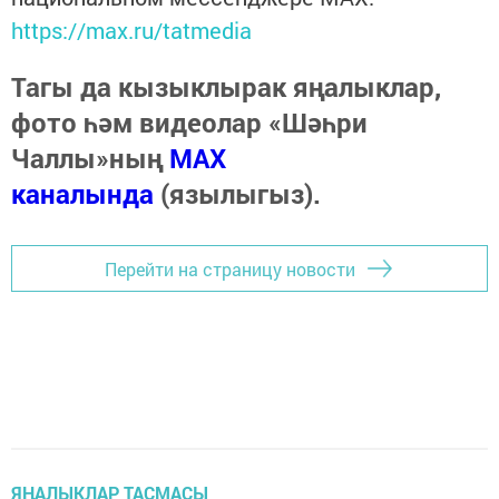
https://max.ru/tatmedia
Тагы да кызыклырак яңалыклар,
фото һәм видеолар «Шәһри
Чаллы»ның
MAX
каналында
(язылыгыз).
Перейти на страницу новости
ЯҢАЛЫКЛАР ТАСМАСЫ