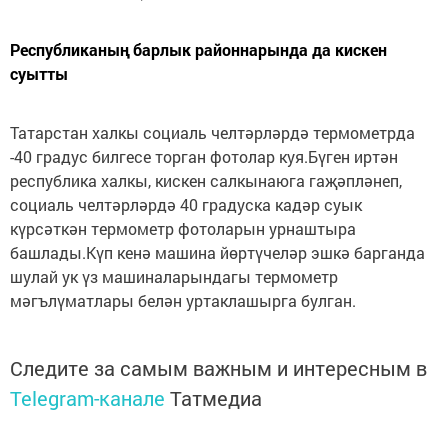
Республиканың барлык районнарында да кискен
суытты
Татарстан халкы социаль челтәрләрдә термометрда
-40 градус билгесе торган фотолар куя.Бүген иртән
республика халкы, кискен салкынаюга гаҗәпләнеп,
социаль челтәрләрдә 40 градуска кадәр суык
күрсәткән термометр фотоларын урнаштыра
башлады.Күп кенә машина йөртүчеләр эшкә барганда
шулай ук үз машиналарындагы термометр
мәгълүматлары белән уртаклашырга булган.
Следите за самым важным и интересным в
Telegram-канале
Татмедиа