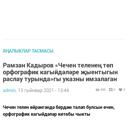
ЯҢАЛЫКЛАР ТАСМАСЫ
Рамзан Кадыров «Чечен теленең төп
орфографик кагыйдәләре җыентыгын
раслау турында»гы указны имзалаган
admin,
13 гыйнвар 2021 - 13:44
585
0
0
Чечен телен өйрәнгәндә бердәм таләп булсын өчен,
орфографик кагыйдәләр китабы чыкты