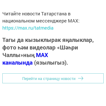
Читайте новости Татарстана в
национальном мессенджере MАХ:
https://max.ru/tatmedia
Тагы да кызыклырак яңалыклар,
фото һәм видеолар «Шәһри
Чаллы»ның
MAX
каналында
(язылыгыз).
Перейти на страницу новости