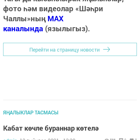
фото һәм видеолар «Шәһри
Чаллы»ның
MAX
каналында
(язылыгыз).
Перейти на страницу новости
ЯҢАЛЫКЛАР ТАСМАСЫ
Кабат көчле бураннар көтелә
586
0
0