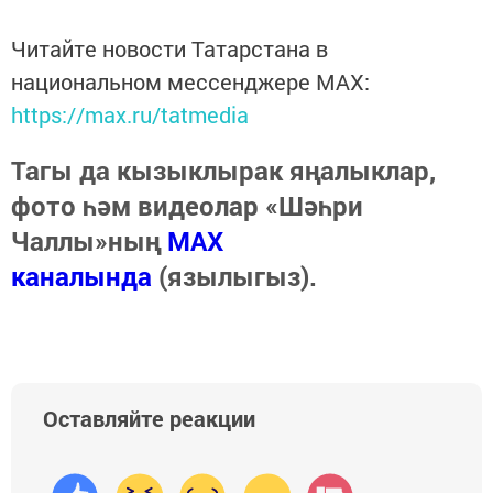
Читайте новости Татарстана в
национальном мессенджере MАХ:
https://max.ru/tatmedia
Тагы да кызыклырак яңалыклар,
фото һәм видеолар «Шәһри
Чаллы»ның
MAX
каналында
(язылыгыз).
Оставляйте реакции