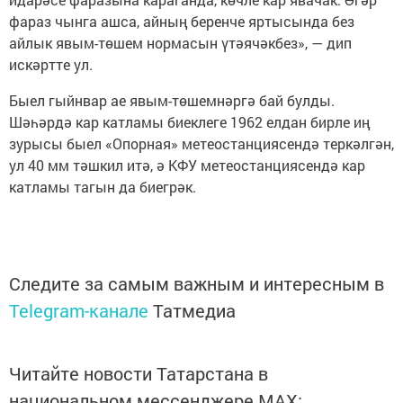
фараз чынга ашса, айның беренче яртысында без
айлык явым-төшем нормасын үтәячәкбез», — дип
искәртте ул.
Быел гыйнвар ае явым-төшемнәргә бай булды.
Шәһәрдә кар катламы биеклеге 1962 елдан бирле иң
зурысы быел «Опорная» метеостанциясендә теркәлгән,
ул 40 мм тәшкил итә, ә КФУ метеостанциясендә кар
катламы тагын да биегрәк.
Следите за самым важным и интересным в
Telegram-канале
Татмедиа
Читайте новости Татарстана в
национальном мессенджере MАХ: