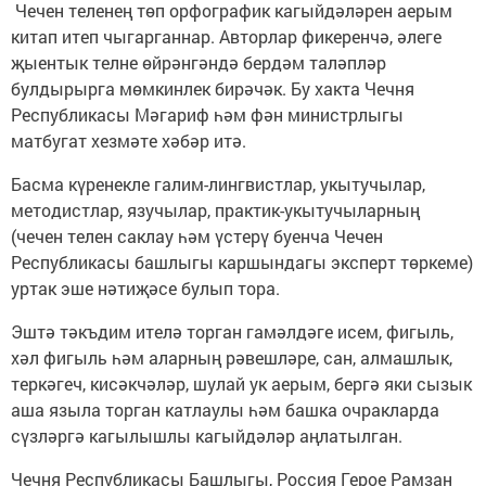
Чечен теленең төп орфографик кагыйдәләрен аерым
китап итеп чыгарганнар. Авторлар фикеренчә, әлеге
җыентык телне өйрәнгәндә бердәм таләпләр
булдырырга мөмкинлек бирәчәк. Бу хакта Чечня
Республикасы Мәгариф һәм фән министрлыгы
матбугат хезмәте хәбәр итә.
Басма күренекле галим-лингвистлар, укытучылар,
методистлар, язучылар, практик-укытучыларның
(чечен телен саклау һәм үстерү буенча Чечен
Республикасы башлыгы каршындагы эксперт төркеме)
уртак эше нәтиҗәсе булып тора.
Эштә тәкъдим ителә торган гамәлдәге исем, фигыль,
хәл фигыль һәм аларның рәвешләре, сан, алмашлык,
теркәгеч, кисәкчәләр, шулай ук аерым, бергә яки сызык
аша языла торган катлаулы һәм башка очракларда
сүзләргә кагылышлы кагыйдәләр аңлатылган.
Чечня Республикасы Башлыгы, Россия Герое Рамзан