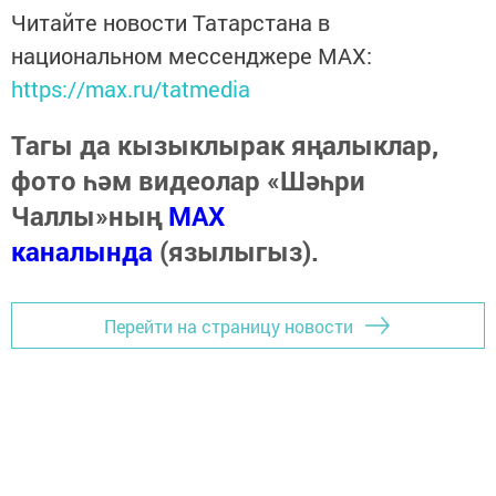
Читайте новости Татарстана в
национальном мессенджере MАХ:
https://max.ru/tatmedia
Тагы да кызыклырак яңалыклар,
фото һәм видеолар «Шәһри
Чаллы»ның
MAX
каналында
(язылыгыз).
Перейти на страницу новости