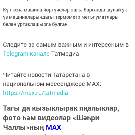
Күп кенә машина йөртүчеләр эшкә барганда шулай ук
үз машиналарындагы термометр мәгълүматлары
белән уртаклашырга булган.
Следите за самым важным и интересным в
Telegram-канале
Татмедиа
Читайте новости Татарстана в
национальном мессенджере MАХ:
https://max.ru/tatmedia
Тагы да кызыклырак яңалыклар,
фото һәм видеолар «Шәһри
Чаллы»ның
MAX