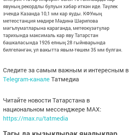
явуның рекордлы булуын хәбәр иткән иде. Тәүлек
эчендә Казанда 10,1 мм кар яуды. КФУның
метеостанция мөдире Мәдинә Шәрипова
мәгълүматларына караганда, метеокүзәтүләр
тарихында максималь кар яву Татарстан
башкаласында 1926 елның 28 гыйнварында
билгеләнгән, ул вакытта явым-төшем 35 мм булган.
Следите за самым важным и интересным в
Telegram-канале
Татмедиа
Читайте новости Татарстана в
национальном мессенджере MАХ:
https://max.ru/tatmedia
Тагы да кызыклырак яңалыклар,