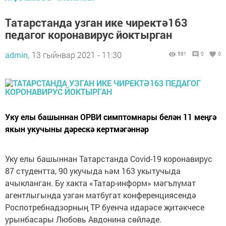
Татарстанда узган ике чиректә163
педагог коронавирус йоктырган
admin,
13 гыйнвар 2021 - 11:30
581
0
0
Уку елы башыннан ОРВИ симптомнары белән 11 меңгә
якын укучыны дәрескә кертмәгәннәр
Уку елы башыннан Татарстанда Covid-19 коронавирус
87 студентта, 90 укучыда һәм 163 укытучыда
ачыкланган. Бу хакта «Татар-информ» мәгълүмат
агентлыгында узган матбугат конференциясендә
Роспотребнадзорның ТР буенча идарәсе җитәкчесе
урынбасары Любовь Авдонина сөйләде.