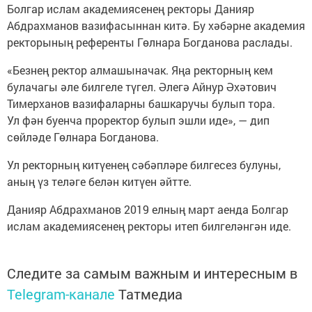
Болгар ислам академиясенең ректоры Данияр
Абдрахманов вазифасыннан китә. Бу хәбәрне академия
ректорының референты Гөлнара Богданова раслады.
«Безнең ректор алмашыначак. Яңа ректорның кем
булачагы әле билгеле түгел. Әлегә Айнур Әхәтович
Тимерханов вазифаларны башкаручы булып тора.
Ул фән буенча проректор булып эшли иде», — дип
сөйләде Гөлнара Богданова.
Ул ректорның китүенең сәбәпләре билгесез булуны,
аның үз теләге белән китүен әйтте.
Данияр Абдрахманов 2019 елның март аенда Болгар
ислам академиясенең ректоры итеп билгеләнгән иде.
Следите за самым важным и интересным в
Telegram-канале
Татмедиа