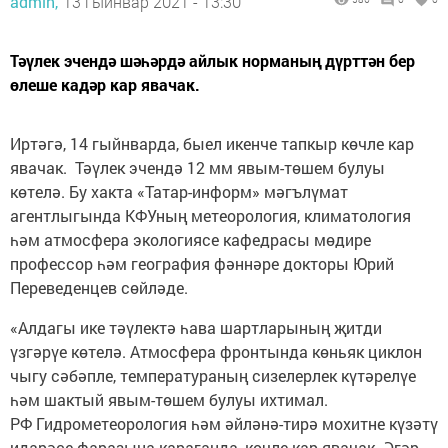
admin,
13 гыйнвар 2021 - 13:30
Тәүлек эчендә шәһәрдә айлык норманың дүрттән бер
өлеше кадәр кар явачак.
Иртәгә, 14 гыйнварда, быел икенче тапкыр көчле кар
явачак. Тәүлек эчендә 12 мм явым-төшем булуы
көтелә. Бу хакта «Татар-информ» мәгълүмат
агентлыгында КФУның метеорология, климатология
һәм атмосфера экологиясе кафедрасы мөдире
профессор һәм география фәннәре докторы Юрий
Переведенцев сөйләде.
«Алдагы ике тәүлектә һава шартларының җитди
үзгәрүе көтелә. Атмосфера фронтында көньяк циклон
чыгу сәбәпле, температураның сизелерлек күтәрелүе
һәм шактый явым-төшем булуы ихтимал.
РФ Гидрометеорология һәм әйләнә-тирә мохитне күзәтү
идарәсе фаразына караганда, көчле кар явачак. Әгәр