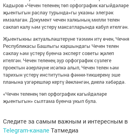
Кадыров «Чечен теленең төп орфографик кагыйдәләре
җыентыгын раслау турында»гы указны элегрәк
имзалаган. Документ чечен халкының милли телен
саклап калу һәм үстерү максатларында кабул ителгән.
Җыентыкны актуальләштерүне тәэмин итү өчен, Чечня
Республикасы Башлыгы каршындагы Чечен телен
саклау һәм үстерү буенча эксперт советы җәлеп
ителгән. Чечен теленең зур орфографик сүзлеге
проектын әзерләүне исәпкә алып, Чечен телен һәм
тарихын үстерү институтына фәнни-тикшеренү эше
планына үзгәрешләр кертү йөкләнгән, диелә хәбәрдә.
«Чечен теленең төп орфографик кагыйдәләре
җыентыгын» сылтама буенча укып була.
Следите за самым важным и интересным в
Telegram-канале
Татмедиа