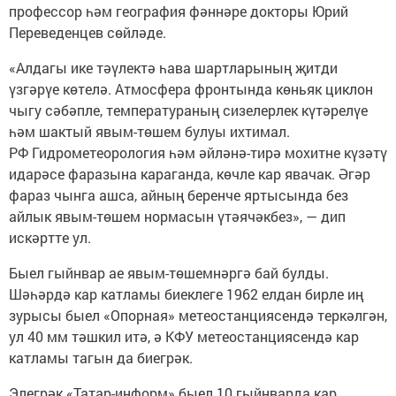
профессор һәм география фәннәре докторы Юрий
Переведенцев сөйләде.
«Алдагы ике тәүлектә һава шартларының җитди
үзгәрүе көтелә. Атмосфера фронтында көньяк циклон
чыгу сәбәпле, температураның сизелерлек күтәрелүе
һәм шактый явым-төшем булуы ихтимал.
РФ Гидрометеорология һәм әйләнә-тирә мохитне күзәтү
идарәсе фаразына караганда, көчле кар явачак. Әгәр
фараз чынга ашса, айның беренче яртысында без
айлык явым-төшем нормасын үтәячәкбез», — дип
искәртте ул.
Быел гыйнвар ае явым-төшемнәргә бай булды.
Шәһәрдә кар катламы биеклеге 1962 елдан бирле иң
зурысы быел «Опорная» метеостанциясендә теркәлгән,
ул 40 мм тәшкил итә, ә КФУ метеостанциясендә кар
катламы тагын да биегрәк.
Элегрәк «Татар-информ» быел 10 гыйнварда кар