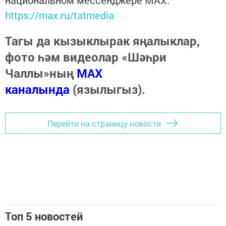
национальном мессенджере MАХ:
https://max.ru/tatmedia
Тагы да кызыклырак яңалыклар,
фото һәм видеолар «Шәһри
Чаллы»ның
MAX
каналында
(язылыгыз).
Перейти на страницу новости
Топ 5 новостей