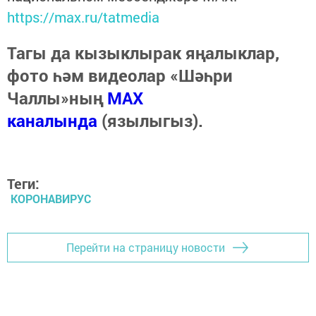
https://max.ru/tatmedia
Тагы да кызыклырак яңалыклар,
фото һәм видеолар «Шәһри
Чаллы»ның
MAX
каналында
(язылыгыз).
Теги:
КОРОНАВИРУС
Перейти на страницу новости