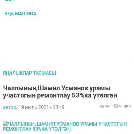
ЯҢА МАШИНА
ЯҢАЛЫКЛАР ТАСМАСЫ
Чаллының Шамил Усманов урамы
участогын ремонтлау 53%ка үтәлгән
автор,
19 июль 2021 - 14:49
864
0
0