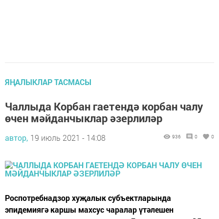
ЯҢАЛЫКЛАР ТАСМАСЫ
Чаллыда Корбан гаетендә корбан чалу
өчен мәйданчыклар әзерлиләр
автор,
19 июль 2021 - 14:08
936
0
0
Роспотребнадзор хуҗалык субъектларында
эпидемиягә каршы махсус чаралар үтәлешен