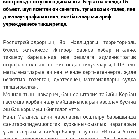
контрольдә тоту эшен дәвам итә. Бер атна эчендә 15
объект, шул исәптән өч сәнәгать, тугыз азык-төлек, ике
дәвалау-профилактика, ике балалар мәгариф
учреждениесе тикшерелде.
Роспотребнадзорның Яр Чаллыдагы территориаль
бүлеге җитәкчесе Илгизәр Бариев хәбәр иткәнчә,
тикшерү барышында ике оешмага административ
штрафлар салынган. Чит илдән килүчеләргә, ПЦР-тест
мәгълүматларын өч көн эчендә кертмәгәннәргә, җиде
беркетмә төзелгән, дүртесенең материаллары судка
тапшырылган.
Моннан тыш, шәһәрнең баш санитария табибы Корбан
гаетендә корбан чалу мәйданчыкларын әзерләү буенча
эш башкарылуын билгеләп үтте.
Наил Мәһдиев дини чараларны оештыру барышында
санитар-эпидемиологик куркынычсызлык чараларын
үтәүгә аерым игътибар бирергә кушты: «Иртәгә бөтен
дөнья мөселманнары, шул исәптән Яр Чаллыда