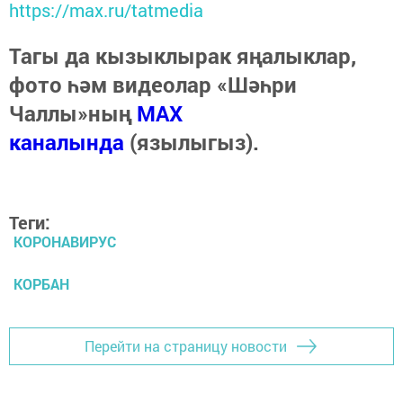
https://max.ru/tatmedia
Тагы да кызыклырак яңалыклар,
фото һәм видеолар «Шәһри
Чаллы»ның
MAX
каналында
(язылыгыз).
Теги:
КОРОНАВИРУС
КОРБАН
Перейти на страницу новости