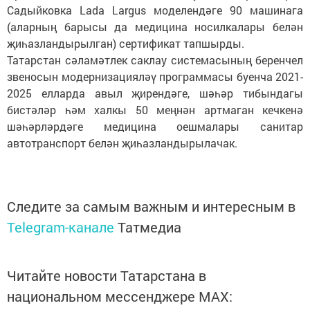
Садыйковка Lada Largus моделендәге 90 машинага
(аларның барысы да медицина носилкалары белән
җиһазландырылган) сертификат тапшырды.
Татарстан сәламәтлек саклау системасының беренчел
звеносын модернизацияләү программасы буенча 2021-
2025 елларда авыл җирендәге, шәһәр тибындагы
бистәләр һәм халкы 50 меңнән артмаган кечкенә
шәһәрләрдәге медицина оешмалары санитар
автотранспорт белән җиһазландырылачак.
Следите за самым важным и интересным в
Telegram-канале
Татмедиа
Читайте новости Татарстана в
национальном мессенджере MАХ: