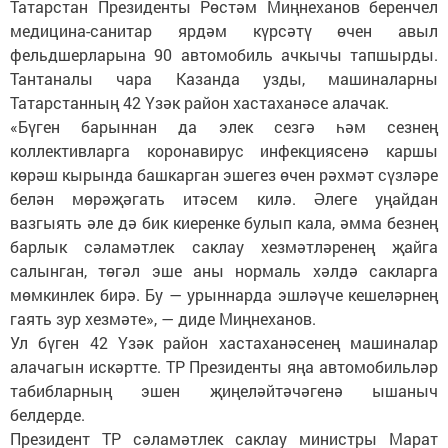
Татарстан Президенты Рөстәм Миңнеханов беренчел
медицина-санитар ярдәм күрсәтү өчен авыл
фельдшерларына 90 автомобиль ачкычы тапшырды.
Тантаналы чара Казанда узды, машиналарны
Татарстанның 42 Үзәк район хастаханәсе алачак.
«Бүген барыннан да элек сезгә һәм сезнең
коллективларга коронавирус инфекциясенә каршы
көрәш кырында башкарган эшегез өчен рәхмәт сүзләре
белән мөрәҗәгать итәсем килә. Әлеге уңайдан
вазгыять әле дә бик киеренке булып кала, әмма безнең
барлык сәламәтлек саклау хезмәтләренең җайга
салынган, төгәл эше аны нормаль хәлдә сакларга
мөмкинлек бирә. Бу — урыннарда эшләүче кешеләрнең
гаять зур хезмәте», — диде Миңнеханов.
Ул бүген 42 Үзәк район хастаханәсенең машиналар
алачагын искәртте. ТР Президенты яңа автомобильләр
табибларның эшен җиңеләйтәчәгенә ышаныч
белдерде.
Президент ТР сәламәтлек саклау министры Марат