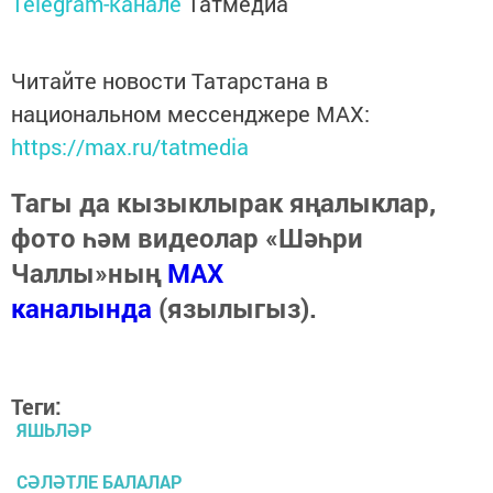
Telegram-канале
Татмедиа
Читайте новости Татарстана в
национальном мессенджере MАХ:
https://max.ru/tatmedia
Тагы да кызыклырак яңалыклар,
фото һәм видеолар «Шәһри
Чаллы»ның
MAX
каналында
(язылыгыз).
Теги:
ЯШЬЛӘР
СӘЛӘТЛЕ БАЛАЛАР