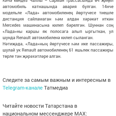
Кичә көндез Чаллы – Сарман трассасында өч җиңел
автомобиль катнашында авария булган. 14нче
модельле «Лада» автомобиленең йөртүчесе тиешле
дистанция сайламаган һәм алдан хәрәкәт иткән
Mercedes машинасына килеп бәрелгән. Шуннан соң
«Лада»ны каршы як полосага алып ыргыткан, ул
шунда Renault автомобиленә килеп сыланган.
Нәтиҗәдә, «Лада»ның йөртүчесе һәм ике пассажиры,
шулай ук Renault автомобиленең 61 яшьлек пассажиры
төрле тән җәрәхәтләре алган.
Следите за самым важным и интересным в
Telegram-канале
Татмедиа
Читайте новости Татарстана в
национальном мессенджере MАХ: