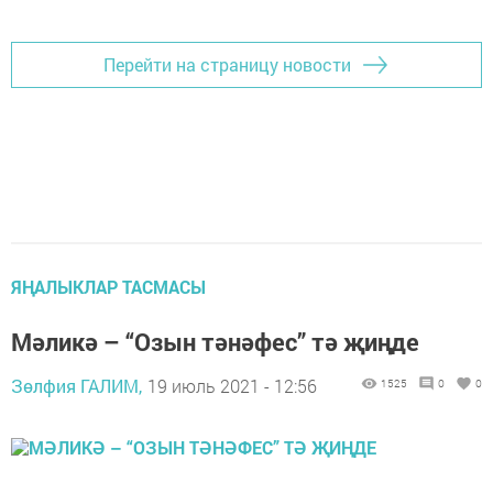
Перейти на страницу новости
ЯҢАЛЫКЛАР ТАСМАСЫ
Мәликә – “Озын тәнәфес” тә җиңде
Зөлфия ГАЛИМ,
19 июль 2021 - 12:56
1525
0
0