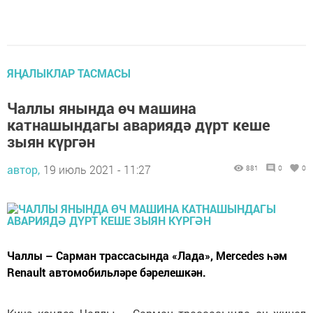
ЯҢАЛЫКЛАР ТАСМАСЫ
Чаллы янында өч машина
катнашындагы авариядә дүрт кеше
зыян күргән
автор,
19 июль 2021 - 11:27
881
0
0
Чаллы – Сарман трассасында «Лада», Mercedes һәм
Renault автомобильләре бәрелешкән.