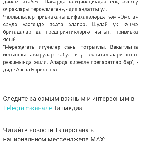
дәвам итәбез. Шәһәрдә вакцинациядән соң өзлегү
очраклары теркәлмәгән», - дип аңлатты ул.
Чаллылылар прививканы шифаханәләрдә һәм «Омега»
сәүдә үзәгендә ясата алалар. Шулай ук күчмә
бригадалар да предприятияләргә чыгып, прививка
ясый.
"Мөрәҗәгать итүчеләр саны тотрыклы. Вакытлыча
йогышлы авырулар кабул итү госпитальләре штат
режимында эшли. Аларда кирәкле препаратлар бар", -
диде Айгөл Борһанова.
Следите за самым важным и интересным в
Telegram-канале
Татмедиа
Читайте новости Татарстана в
национальном мессенджере MАХ: