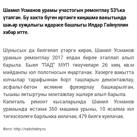
Шамил Усманов урамы участогын ремонтлау 53%ка
үтәлгән. Бу хакта бүген иртәнге киңәшмә вакытында
шәһәр хуҗалыгы идарәсе башлыгы Илдар Гайнуллин
хәбәр итте.
Шунысын да билгеләп үтәргә кирәк, Шамил Усманов
урамын ремонтлау 2017 елдан бирле этаплап алып
барыла. Быел "ПАД" МУП төзүчеләре 26 мең кв.м
мәйданлы юл полотносын яңартачак. Хәзерге вакытта
юлчылар тарафыннан борт ташларын демонтажлау,
асфальт-бетон өслекне фрезерлау башкарылган,
тышкы яктыртуны монтажлау эшләре алып барыла.
Капиталь ремонт кысаларында Шамил Усманов
урамында өстәмә 350 машина урыны, 10 ясалма юл
тигезсезлеге барлыкка киләчәк, 479 билге куелачак.
Фото: http://nabchelny.ru