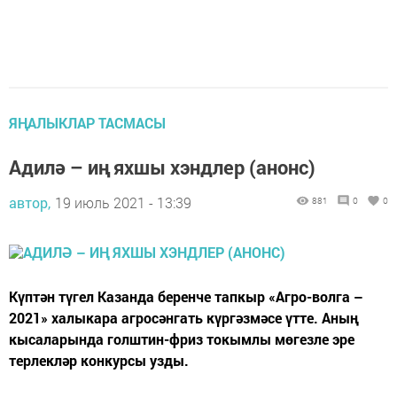
ЯҢАЛЫКЛАР ТАСМАСЫ
Адилә – иң яхшы хэндлер (анонс)
автор,
19 июль 2021 - 13:39
881
0
0
Күптән түгел Казанда беренче тапкыр «Агро-волга –
2021» халыкара агросәнгать күргәзмәсе үтте. Аның
кысаларында голштин-фриз токымлы мөгезле эре
терлекләр конкурсы узды.