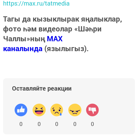
https://max.ru/tatmedia
Тагы да кызыклырак яңалыклар,
фото һәм видеолар «Шәһри
Чаллы»ның
MAX
каналында
(язылыгыз).
Оставляйте реакции
0
0
0
0
0