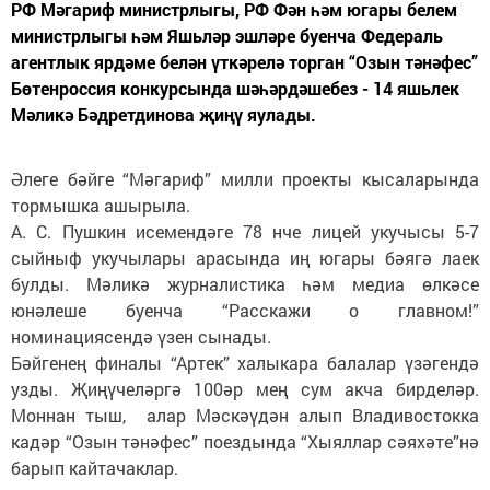
РФ Мәгариф министрлыгы, РФ Фән һәм югары белем
министрлыгы һәм Яшьләр эшләре буенча Федераль
агентлык ярдәме белән үткәрелә торган “Озын тәнәфес”
Бөтенроссия конкурсында шәһәрдәшебез - 14 яшьлек
Мәликә Бәдретдинова җиңү яулады.
Әлеге бәйге “Мәгариф” милли проекты кысаларында
тормышка ашырыла.
А. С. Пушкин исемендәге 78 нче лицей укучысы 5-7
сыйныф укучылары арасында иң югары бәягә лаек
булды. Мәликә журналистика һәм медиа өлкәсе
юнәлеше буенча “Расскажи о главном!”
номинациясендә үзен сынады.
Бәйгенең финалы “Артек” халыкара балалар үзәгендә
узды. Җиңүчеләргә 100әр мең сум акча бирделәр.
Моннан тыш, алар Мәскәүдән алып Владивостокка
кадәр “Озын тәнәфес” поездында “Хыяллар сәяхәте”нә
барып кайтачаклар.