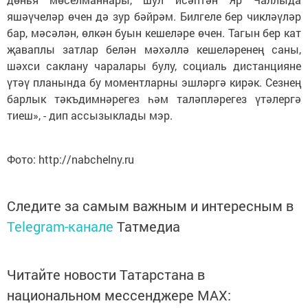
яшәүчеләр өчен дә зур бәйрәм. Билгеле бер чикләүләр
бар, мәсәлән, өлкән буын кешеләре өчен. Тагын бер кат
җаваплы затлар белән мәхәллә кешеләренең саны,
шәхси саклану чаралары булу, социаль дистанцияне
үтәү планында бу моментларны эшләргә кирәк. Сезнең
барлык тәкъдимнәрегез һәм таләпләрегез үтәлергә
тиеш», - дип ассызыклады мэр.
Фото: http://nabchelny.ru
Следите за самым важным и интересным в
Telegram-канале
Татмедиа
Читайте новости Татарстана в
национальном мессенджере MАХ: