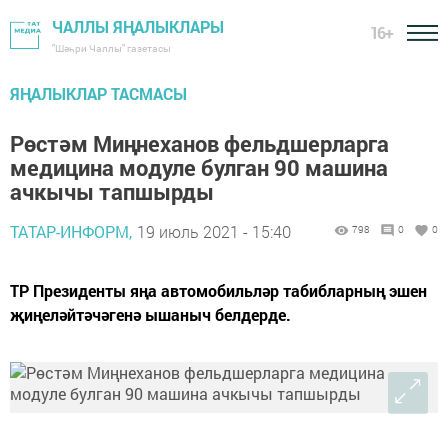
ЧАЛЛЫ ЯҢАЛЫКЛАРЫ
16+
"Шәһри Чаллы" газетасы
ЯҢАЛЫКЛАР ТАСМАСЫ
Рөстәм Миңнеханов фельдшерларга
медицина модуле булган 90 машина
ачкычы тапшырды
ТАТАР-ИНФОРМ,
19 июль 2021 - 15:40
798
0
0
ТР Президенты яңа автомобильләр табибларның эшен
җиңеләйтәчәгенә ышаныч белдерде.