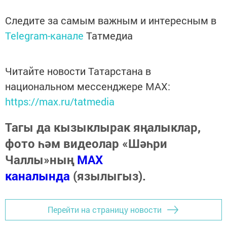
Следите за самым важным и интересным в
Telegram-канале
Татмедиа
Читайте новости Татарстана в
национальном мессенджере MАХ:
https://max.ru/tatmedia
Тагы да кызыклырак яңалыклар,
фото һәм видеолар «Шәһри
Чаллы»ның
MAX
каналында
(язылыгыз).
Перейти на страницу новости