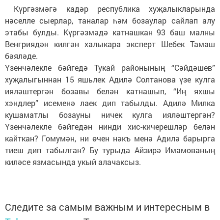
Күргәзмәгә кадәр республика хуҗалыкларында
нәселле сыерлар, таналар һәм бозаулар сайлап алу
этабы булды. Күргәзмәдә катнашкан 93 баш малны
Венгриядән килгән халыкара эксперт Шебек Тамаш
бәяләде.
Үзенчәлекле бәйгедә Тукай районының “Сәйдәшев”
хуҗалыгыннан 15 яшьлек Адилә Солтанова үзе кулга
ияләштергән бозавы белән катнашып, “Иң яхшы
хэндлер” исеменә лаек дип табылды. Адилә Милка
кушаматлы бозауны ничек кулга ияләштергән?
Үзенчәлекле бәйгедән нинди хис-кичерешләр белән
кайткан? Гомумән, ни өчен нәкъ менә Адилә барырга
тиеш дип табылган? Бу турыда Айзирә Имамованың
киләсе язмасында укый алачаксыз.
Следите за самым важным и интересным в