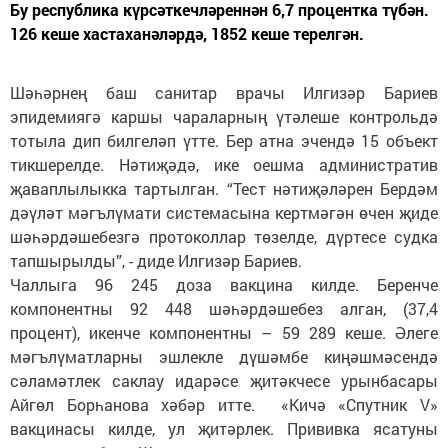
Бу республика күрсәткечләреннән 6,7 процентка түбән.
126 кеше хастаханәләрдә, 1852 кеше терелгән.
Шәһәрнең баш санитар врачы Илгизәр Бариев
эпидемиягә каршы чараларның үтәлеше контрольдә
тотыла дип билгеләп үтте. Бер атна эчендә 15 объект
тикшерелде. Нәтиҗәдә, ике оешма административ
җаваплылыкка тартылган. “Тест нәтиҗәләрен Бердәм
дәүләт мәгълүмати системасына кертмәгән өчен җиде
шәһәрдәшебезгә протоколлар төзелде, дүртесе судка
тапшырылды”, - диде Илгизәр Бариев.
Чаллыга 96 245 доза вакцина килде. Беренче
компонентны 92 448 шәһәрдәшебез алган, (37,4
процент), икенче компонентны – 59 289 кеше. Әлеге
мәгълүматларны эшлекле дүшәмбе киңәшмәсендә
сәламәтлек саклау идарәсе җитәкчесе урынбасары
Айгөл Борһанова хәбәр итте. «Кичә «Спутник V»
вакцинасы килде, ул җитәрлек. Прививка ясатуны