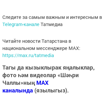
Следите за самым важным и интересным в
Telegram-канале
Татмедиа
Читайте новости Татарстана в
национальном мессенджере MАХ:
https://max.ru/tatmedia
Тагы да кызыклырак яңалыклар,
фото һәм видеолар «Шәһри
Чаллы»ның
MAX
каналында
(язылыгыз).