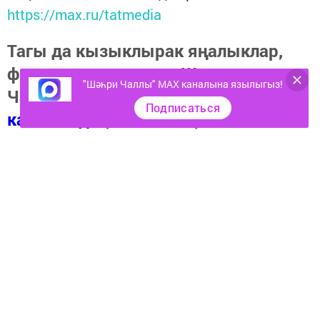
https://max.ru/tatmedia
Тагы да кызыклырак яңалыклар,
фото һәм видеолар «Шәһри
"Шәһри Чаллы" MAX каналына язылыгыз!
Чаллы»ның
MAX
Подписаться
каналында
(язылыгыз).
Теги:
МАШИНА АВАРИЯ ДТП
Перейти на страницу новости