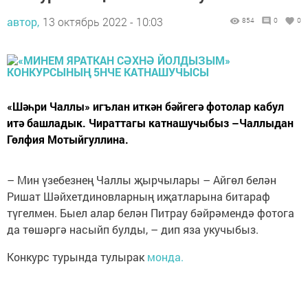
автор,
13 октябрь 2022 - 10:03
854
0
0
«Шәһри Чаллы» игълан иткән бәйгегә фотолар кабул
итә башладык. Чираттагы катнашучыбыз –Чаллыдан
Гөлфия Мотыйгуллина.
– Мин үзебезнең Чаллы җырчылары – Айгөл белән
Ришат Шәйхетдиновларның иҗатларына битараф
түгелмен. Быел алар белән Питрау бәйрәмендә фотога
да төшәргә насыйп булды, – дип яза укучыбыз.
Конкурс турында тулырак
монда.