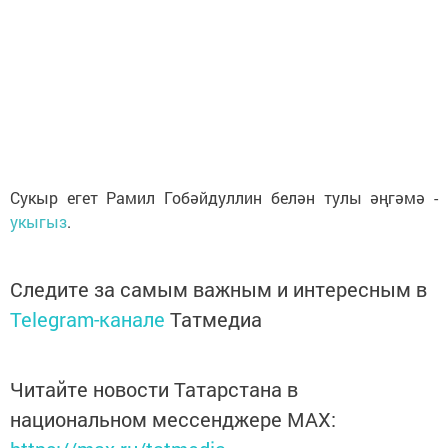
Сукыр егет Рамил Гобәйдуллин белән тулы әңгәмә -
укыгыз
.
Следите за самым важным и интересным в
Telegram-канале
Татмедиа
Читайте новости Татарстана в
национальном мессенджере MАХ: