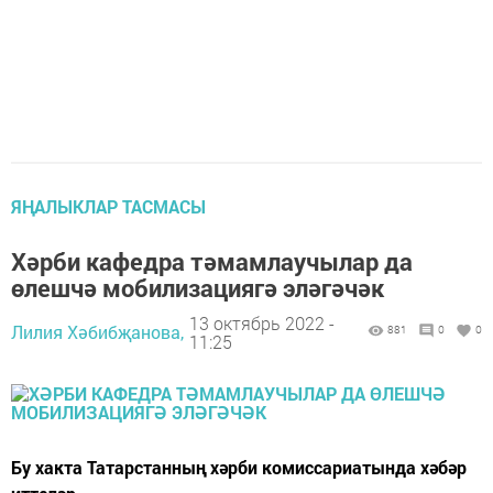
ЯҢАЛЫКЛАР ТАСМАСЫ
Хәрби кафедра тәмамлаучылар да
өлешчә мобилизациягә эләгәчәк
13 октябрь 2022 -
Лилия Хәбибҗанова,
881
0
0
11:25
Бу хакта Татарстанның хәрби комиссариатында хәбәр