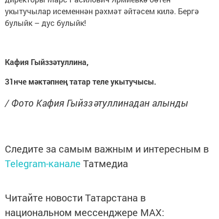
укытучылар исеменнән рәхмәт әйтәсем килә. Бергә
булыйк – дус булыйк!
Кафия Гыйззәтуллина,
31нче мәктәпнең татар теле укытучысы.
/ Фото Кафия Гыйззәтуллинадан алынды
Следите за самым важным и интересным в
Telegram-канале
Татмедиа
Читайте новости Татарстана в
национальном мессенджере MАХ: