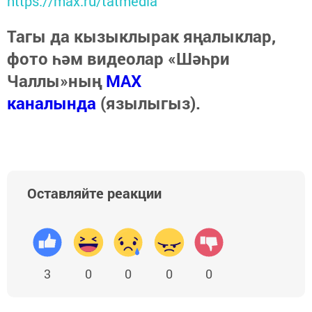
https://max.ru/tatmedia
Тагы да кызыклырак яңалыклар,
фото һәм видеолар «Шәһри
Чаллы»ның
MAX
каналында
(язылыгыз).
Оставляйте реакции
3
0
0
0
0