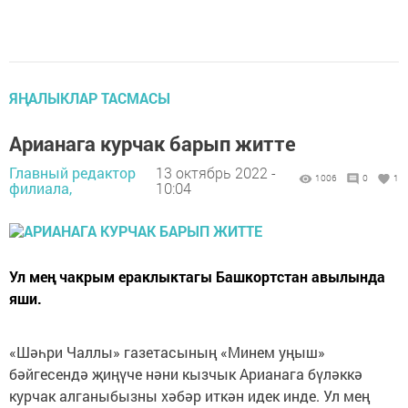
ЯҢАЛЫКЛАР ТАСМАСЫ
Арианага курчак барып житте
Главный редактор
13 октябрь 2022 -
1006
0
1
филиала,
10:04
Ул мең чакрым ераклыктагы Башкортстан авылында
яши.
«Шәһри Чаллы» газетасының «Минем уңыш»
бәйгесендә җиңүче нәни кызчык Арианага бүләккә
курчак алганыбызны хәбәр иткән идек инде. Ул мең