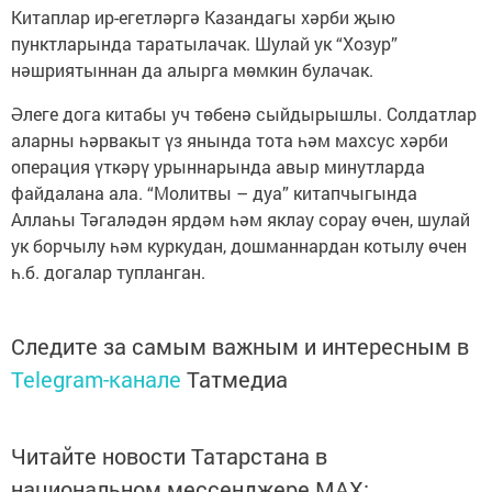
Китаплар ир-егетләргә Казандагы хәрби җыю
пунктларында таратылачак. Шулай ук “Хозур”
нәшриятыннан да алырга мөмкин булачак.
Әлеге дога китабы уч төбенә сыйдырышлы. Солдатлар
аларны һәрвакыт үз янында тота һәм махсус хәрби
операция үткәрү урыннарында авыр минутларда
файдалана ала. “Молитвы – дуа” китапчыгында
Аллаһы Тәгаләдән ярдәм һәм яклау сорау өчен, шулай
ук борчылу һәм куркудан, дошманнардан котылу өчен
һ.б. догалар тупланган.
Следите за самым важным и интересным в
Telegram-канале
Татмедиа
Читайте новости Татарстана в
национальном мессенджере MАХ: