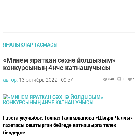
ЯҢАЛЫКЛАР ТАСМАСЫ
«Минем яраткан сәхнә йолдызым»
конкурсының 4нче катнашучысы
автор,
13 октябрь 2022 - 09:57
840
0
1
Газета укучыбыз Гөлназ Галимҗанова «Шәһри Чаллы»
газетасы оештырган бәйгедә катнашырга теләк
белдерде.