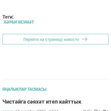
Теги:
ХӘРБИ ХЕЗМӘТ
Перейти на страницу новости
ЯҢАЛЫКЛАР ТАСМАСЫ
Чистайга сәяхәт итеп кайттык
902
0
4