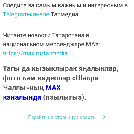
Следите за самым важным и интересным в
Telegram-канале
Татмедиа
Читайте новости Татарстана в
национальном мессенджере MАХ:
https://max.ru/tatmedia
Тагы да кызыклырак яңалыклар,
фото һәм видеолар «Шәһри
Чаллы»ның
MAX
каналында
(язылыгыз).
Перейти на страницу новости