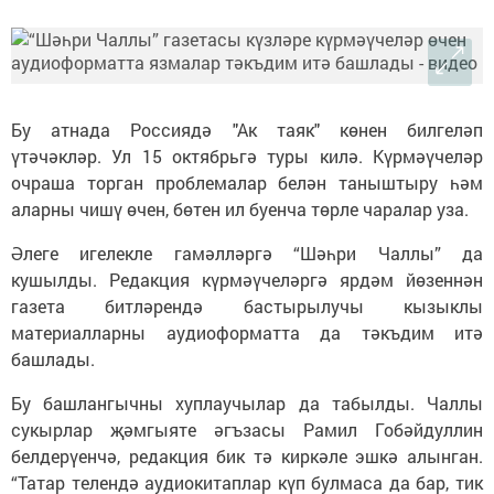
Бу атнада Россиядә "Ак таяк" көнен билгеләп
үтәчәкләр. Ул 15 октябрьгә туры килә. Күрмәүчеләр
очраша торган проблемалар белән таныштыру һәм
аларны чишү өчен, бөтен ил буенча төрле чаралар уза.
Әлеге игелекле гамәлләргә “Шәһри Чаллы” да
кушылды. Редакция күрмәүчеләргә ярдәм йөзеннән
газета битләрендә бастырылучы кызыклы
материалларны аудиоформатта да тәкъдим итә
башлады.
Бу башлангычны хуплаучылар да табылды. Чаллы
сукырлар җәмгыяте әгъзасы Рамил Гобәйдуллин
белдерүенчә, редакция бик тә киркәле эшкә алынган.
“Татар телендә аудиокитаплар күп булмаса да бар, тик