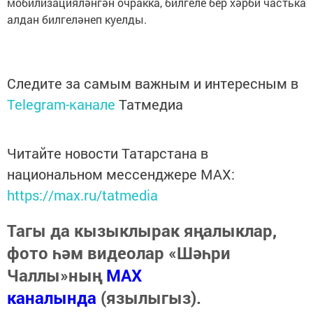
мобилизацияләнгән очракка, билгеле бер хәрби частька
алдан билгеләнеп куелды.
Следите за самым важным и интересным в
Telegram-канале
Татмедиа
Читайте новости Татарстана в
национальном мессенджере MАХ:
https://max.ru/tatmedia
Тагы да кызыклырак яңалыклар,
фото һәм видеолар «Шәһри
Чаллы»ның
MAX
каналында
(язылыгыз).