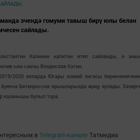
манда эчендә гомуми тавыш бирү юлы белән
мчесен сайлады.
онстантин Калинин капитан итеп сайланды, ә аны
емчев һәм сакчы Владислав Катин.
2019/2020 елларда Югары хоккей лигасы беренчелегене
 буенча Бөтенроссия ярышларында җиңү яулады. Хәзерг
ур казанышы булып тора.
интересным в
Telegram-канале
Татмедиа