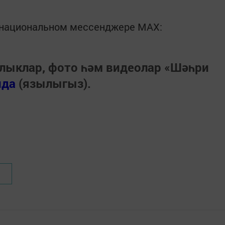
в национальном мессенджере MАХ:
лыклар, фото һәм видеолар «Шәһри
нда
(язылыгыз).