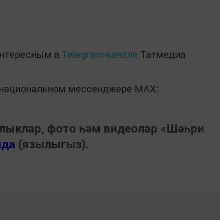
интересным в
Telegram-канале
Татмедиа
в национальном мессенджере MАХ:
лыклар, фото һәм видеолар «Шәһри
нда
(язылыгыз).