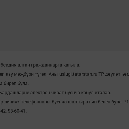
убсидия алган гражданнарга кагыла.
 язу мәҗбүри түгел. Аны uslugi.tatarstan.ru ТР дәүләт һә
 биреп була.
әрдәшләрне электрон чират буенча кабул итәләр.
р линия» телефоннары буенча шалтыратып белеп була: 71
-42, 53-60-41.