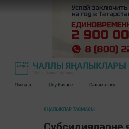
ЧАЛЛЫ ЯҢАЛЫКЛАРЫ
"Шәһри Чаллы" газетасы
Язмыш
Шоу-бизнес
Сәламәтлек
ЯҢАЛЫКЛАР ТАСМАСЫ
Субсидияләрне 