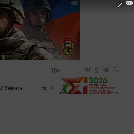
16+
" бәйгесе
Иҗат
Реклама
Онлайн язы