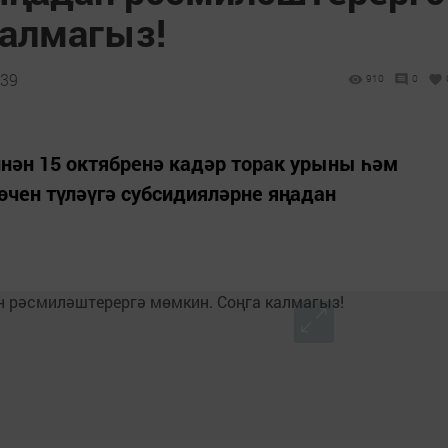
калмагыз!
:39
910
0
нән 15 октябренә кадәр торак урыны һәм
өчен түләүгә субсидияләрне яңадан