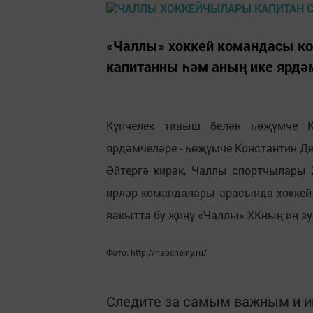
«Чаллы» хоккей командасы ко
капитанны һәм аның ике ярдә
Күпчелек тавыш белән һөҗүмче К
ярдәмчеләре - һөҗүмче Константин Д
Әйтергә кирәк, Чаллы спортчылары 
ирләр командалары арасында хоккей
вакытта бу җиңү «Чаллы» ХКның иң з
Фото: http://nabchelny.ru/
Следите за самым важным и 