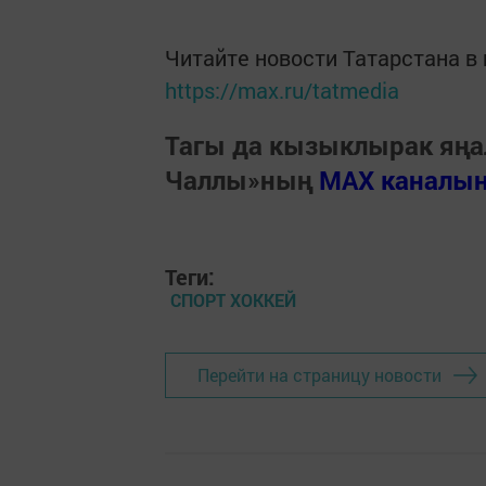
Читайте новости Татарстана 
https://max.ru/tatmedia
Тагы да кызыклырак яңа
Чаллы»ның
MAX каналы
Теги:
СПОРТ ХОККЕЙ
Перейти на страницу новости