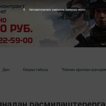
5
Автоматическое закрытие баннера через
Дин
Киңәш-табыш
"Минем яраткан шәһәрем
яңадан рәсмиләштерергә