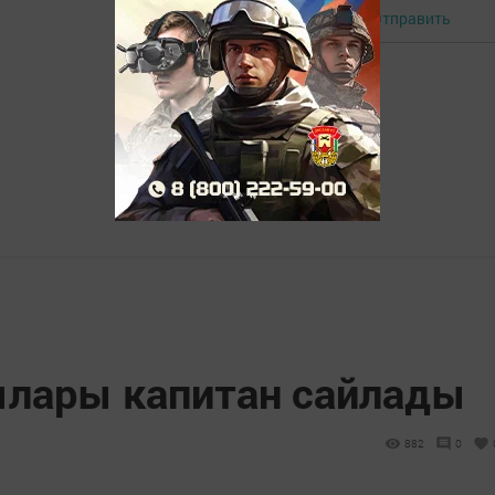
Отправить
Авторизоваться
лары капитан сайлады
882
0