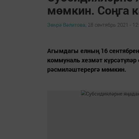
мөмкин. Соңга 
Зөһрә Вәлитова,
28 сентябрь 2021 - 12
Агымдагы елның 16 сентябрен
коммуналь хезмәт күрсәтүләр 
рәсмиләштерергә мөмкин.