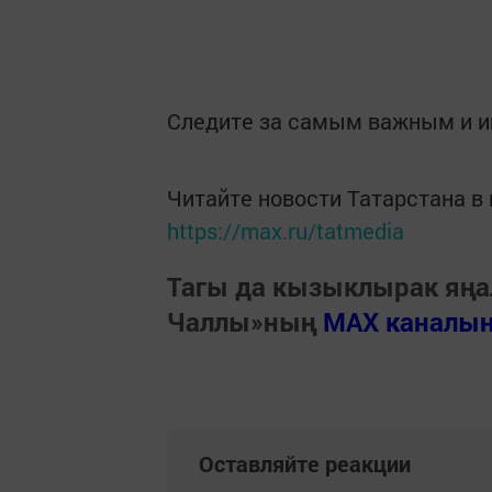
Следите за самым важным и 
Читайте новости Татарстана 
https://max.ru/tatmedia
Тагы да кызыклырак яңа
Чаллы»ның
MAX каналы
Оставляйте реакции