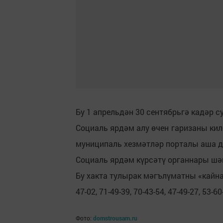
Бу 1 апрельдән 30 сентябрьгә кадәр с
Социаль ярдәм алу өчен гаризаны килеп
муниципаль хезмәтләр порталы аша да
Социаль ярдәм күрсәтү органнары шәһ
Бу хакта тулырак мәгълүматны «кайна
47-02, 71-49-39, 70-43-54, 47-49-27, 53-60
Фото:
domstrousam.ru