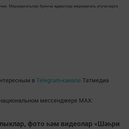
чәк. Мөрәҗәгатьләр буенча җаваплар мөрәҗәгать итүчеләргә
интересным в
Telegram-канале
Татмедиа
в национальном мессенджере MАХ:
лыклар, фото һәм видеолар «Шәһри