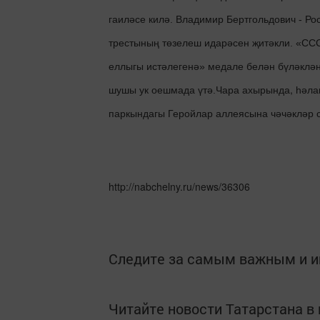
гаиләсе килә. Владимир Бертгольдович - Р
трестының төзелеш идарәсен җитәкли. «СС
еллыгы истәлегенә» медале белән бүләклән
Чара ахырында, һәла
шушы ук оешмада үтә.
паркындагы Геройлар аллеясына чәчәкләр 
http://nabchelny.ru/news/36306
Следите за самым важным и 
Читайте новости Татарстана 