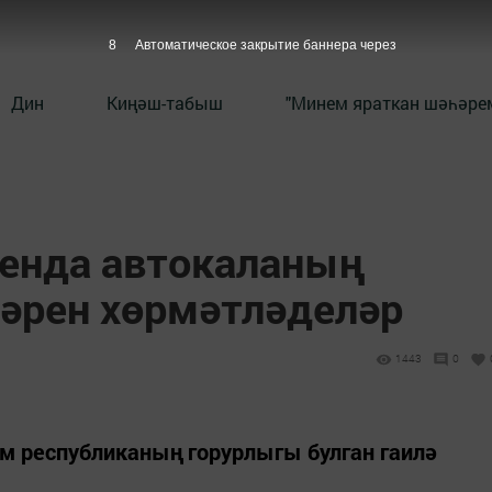
7
Автоматическое закрытие баннера через
Дин
Киңәш-табыш
"Минем яраткан шәһәрем
аенда автокаланың
ләрен хөрмәтләделәр
1443
0
м республиканың горурлыгы булган гаилә