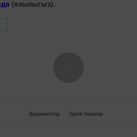
нда
(язылыгыз).
Документлар
Төрле темалар