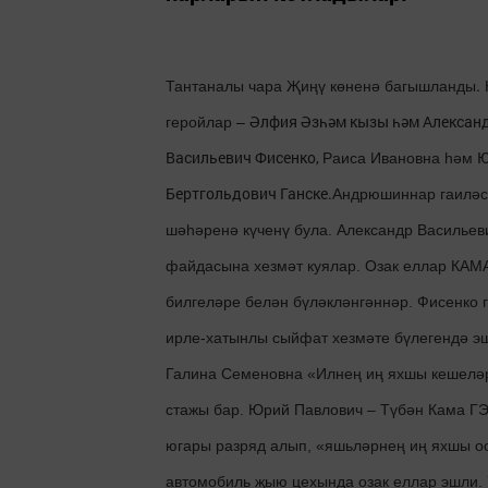
Тантаналы чара Җиңү көненә багышланды. К
геройлар –
Әлфия Әзһәм кызы
һәм
Алексан
Раиса Ивановна һәм
Васильевич
Фисенко
,
Ю
Бертгольдович
Ганске.
Андрюшиннар гаиләсе
шәһәренә күченү була. Александр Васильев
файдасына хезмәт куялар. Озак еллар КАМ
билгеләре белән бүләкләнгәннәр. Фисенко 
ирле-хатынлы сыйфат хезмәте бүлегендә эш
Галина Семеновна «Илнең иң яхшы кешеләр
стажы бар. Юрий Павлович – Түбән Кама ГЭС
югары разряд алып, «яшьләрнең иң яхшы ос
автомобиль җыю цехында озак еллар эшли.