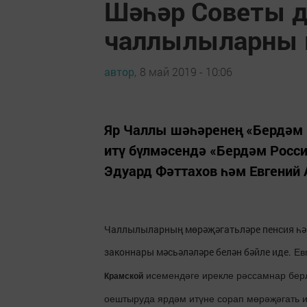
Шәһәр Советы 
чаллылыларны к
автор,
8 май 2019 - 10:06
Яр Чаллы шәһәренең «Бердәм 
итү бүлмәсендә «Бердәм Росс
Эдуард Фәттахов һәм Евгений 
Чаллылыларның мөрәҗәгатьләре пенсия һәм
законнары мәсьәләләре белән бәйле иде.
Евг
исемендәге ирекле рәссамнар бер
Крамской
оештыруда ярдәм итүне сорап мөрәҗәгать и