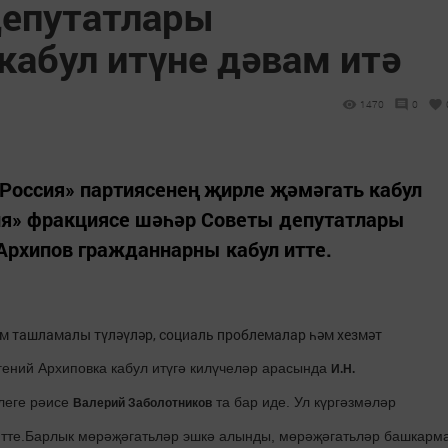
депутатлары
абул итүне дәвам итә
1470
0
Россия» партиясенең җирле җәмәгать кабул
ия» фракциясе шәһәр Советы депутатлары
Архипов гражданнарны кабул итте.
 ташламалы түләүләр, социаль проблемалар һәм хезмәт
ений Архиповка кабул итүгә килүчеләр арасында
И.Н.
леге рәисе
та
бар иде. Ул күргәзмәләр
Валерий Заболотников
тте.
Барлык мөрәҗәгатьләр эшкә алынды, мөрәҗәгатьләр башкарм