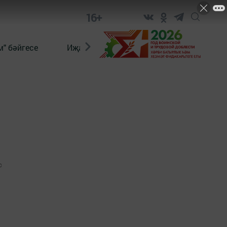
16+
" бәйгесе
Иҗат
Реклама
Онлайн язы
0