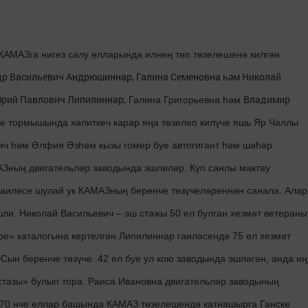
АМАЗга нигез салу елларында илнең төп төзелешенә килгән
др Васильевич
Андрюшиннар
,
Галина Семеновна
һәм
Николай
Галина Григорьевна һәм
рий Павлович
Липилиннар
,
Владимир
 тормышында хәлиткеч карар яңа төзелеп килүче яшь Яр Чаллы
ич һәм Әлфия Әзһәм кызы гомер буе автогигант һәм шәһәр
АЗның двигательләр заводында эшлиләр. Күп санлы мактау
гаиләсе шулай ук КАМАЗның беренче төзүчеләреннән санала. Алар
ли. Николай Васильевич – эш стажы 50 ел булган хезмәт ветераны
е» каталогына кертелгән.Липилиннар гаиләсендә 75 ел хезмәт
ын беренче төзүче. 42 ел буе ул кою заводында эшләгән, анда иң
тазы» булып тора. Раиса Ивановна двигательләр заводының
 70 нче еллар башында КАМАЗ төзелешендә катнашырга Ганске