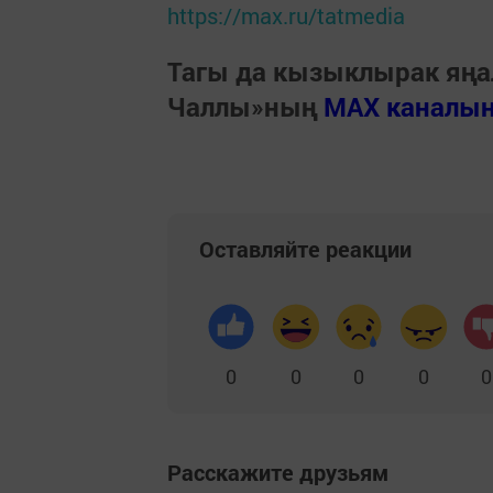
https://max.ru/tatmedia
Тагы да кызыклырак яңа
Чаллы»ның
MAX каналы
Оставляйте реакции
0
0
0
0
0
Расскажите друзьям