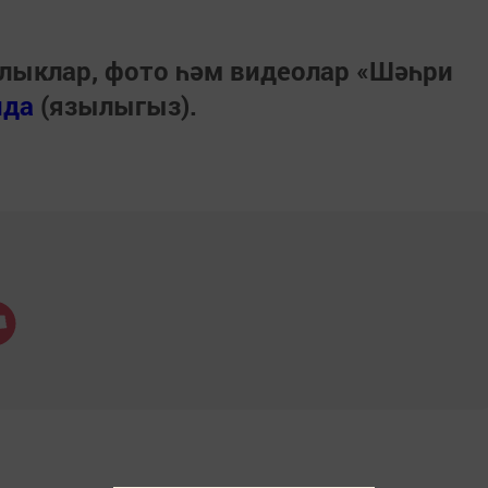
лыклар, фото һәм видеолар «Шәһри
нда
(язылыгыз).