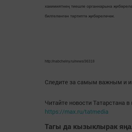
хакимиятнең тиешле органнарына җибәрелә
билгеләнгән тәртиптә җибәреләчәк.
http://nabchelny.ru/news/36318
Следите за самым важным и 
Читайте новости Татарстана 
https://max.ru/tatmedia
Тагы да кызыклырак яңа