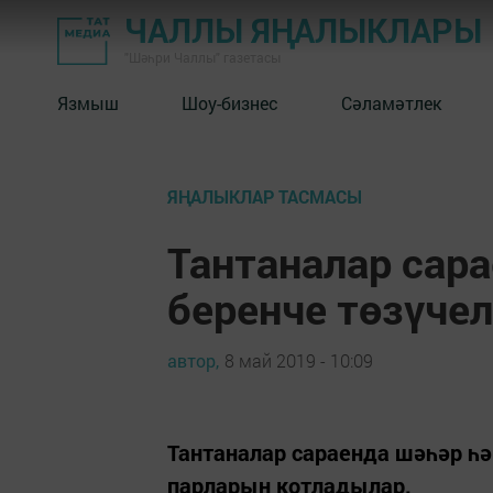
ЧАЛЛЫ ЯҢАЛЫКЛАРЫ
"Шәһри Чаллы" газетасы
Язмыш
Шоу-бизнес
Сәламәтлек
ЯҢАЛЫКЛАР ТАСМАСЫ
Тантаналар сар
беренче төзүче
автор,
8 май 2019 - 10:09
Тантаналар сараенда шәһәр һә
парларын котладылар.