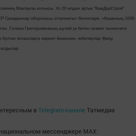
оссиянең Мактаулы юлчысы. Ул 20 елдан артык "КамДорСтрой"
СР Гражданнар оборонасы отличнигы» билгеләре, «Казанның 1000
гән. Галина Григорьевнаның шулай ук бөтен хезмәт эшчәнлеге
к булган якташларга хөрмәт йөзеннән, юбилярлар Җиңү
салдылар.
интересным в
Telegram-канале
Татмедиа
в национальном мессенджере MАХ: