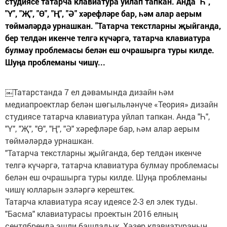
студиясе татарча клавиатура уйлап тапкан. Анда "Һ",
"Ү", "Җ", "Ө", "Ң", "Ә" хәрефләре бар, һәм алар аерым
төймәләрдә урнашкан. "Татарча текстларны җыйганда,
бер телдән икенче телгә күчәргә, татарча клавиатура
булмау проблемасы белән еш очрашырга туры килде.
Шуңа проблеманы чишү...
￼Татарстанда 7 ел дәвамында дизайн һәм
медиапроектлар белән шөгыльләнүче «Теория» дизайн
студиясе татарча клавиатура уйлап тапкан. Анда "Һ",
"Ү", "Җ", "Ө", "Ң", "Ә" хәрефләре бар, һәм алар аерым
төймәләрдә урнашкан.
"Татарча текстларны җыйганда, бер телдән икенче
телгә күчәргә, татарча клавиатура булмау проблемасы
белән еш очрашырга туры килде. Шуңа проблеманы
чишү юлларын эзләргә керештек.
Татарча клавиатура ясау идеясе 2-3 ел элек туды.
"Басма" клавиатурасы проектын 2016 елның
сентябрендә эшли башладык. Хәзер клавиатураның