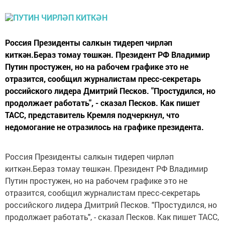
Россия Президенты салкын тидереп чирләп
киткән.Бераз томау төшкән. Президент РФ Владимир
Путин простужен, но на рабочем графике это не
отразится, сообщил журналистам пресс-секретарь
российского лидера Дмитрий Песков. "Простудился, но
продолжает работать", - сказал Песков. Как пишет
ТАСС, представитель Кремля подчеркнул, что
недомогание не отразилось на графике президента.
Россия Президенты салкын тидереп чирләп
киткән.Бераз томау төшкән. Президент РФ Владимир
Путин простужен, но на рабочем графике это не
отразится, сообщил журналистам пресс-секретарь
российского лидера Дмитрий Песков. "Простудился, но
продолжает работать", - сказал Песков. Как пишет ТАСС,