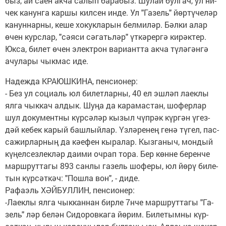
быз, ай са­ен ак­ча са­лып ба­ра­быз. Шу­лай бул­гач, ул ни­
чек ка­нун­га кар­шы кил­сен ин­де. Ул "Га­зель" йөр­тү­че­ләр
ка­нун­нар­ны, ке­ше хо­кук­ла­рын бел­ми­ләр. Бәл­ки алар
өчен курс­лар, "сә­я­си сә­гать­ләр" үт­кә­рер­гә ки­рәк­тер.
Юк­са, би­лет өчен элек­трон ва­ри­ант­та ак­ча тү­лә­гән­гә
ачу­ла­ры чык­мас иде.
На­деж­да КРА­ЮШ­КИ­НА, пен­си­о­нер:
- Без ул со­ци­аль юл би­лет­лар­ны, 40 ел эш­ләп ла­ек­лы
ял­га чык­кач ал­дык. Шу­ңа да ка­ра­мас­тан, шо­фер­лар
шул до­ку­мент­ны күр­сә­ләр кы­зыл чүп­рәк күр­гән үгез­
дәй ке­бек ка­рый баш­лый­лар. Үз­лә­ре­нең ге­нә тү­гел, пас­
са­жир­лар­ның да кә­е­фен кы­ра­лар. Кыз­га­ныч, мон­дый
кү­ңел­сез­лек­ләр да­и­ми оч­рап то­ра. Бер көн­не бе­рен­че
марш­рут­та­гы 893 сан­лы га­зель шо­фе­ры, юл йө­рү би­ле­
тын күр­сәт­кәч: "Пош­ла вон", - ди­де.
Ра­фа­эль ХӘЙ­БУЛ­ЛИН, пен­си­о­нер:
-Ла­ек­лы ял­га чык­кан­нан бир­ле 7нче марш­рут­та­гы "Га­
зель" ләр бе­лән Си­до­ров­ка­га йө­рим. Би­ле­тым­ны күр­