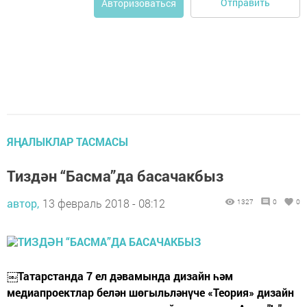
Отправить
Авторизоваться
ЯҢАЛЫКЛАР ТАСМАСЫ
Тиздән “Басма”да басачакбыз
автор,
13 февраль 2018 - 08:12
1327
0
0
￼Татарстанда 7 ел дәвамында дизайн һәм
медиапроектлар белән шөгыльләнүче «Теория» дизайн