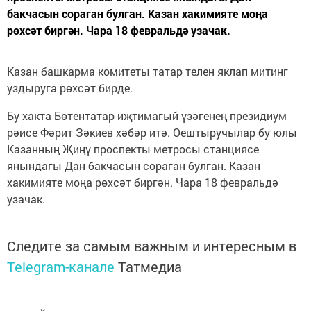
бакчасын сораган булган. Казан хакимияте моңа
рөхсәт биргән. Чара 18 февральдә узачак.
Казан башкарма комитеты татар телен яклап митинг
уздыруга рөхсәт бирде.
Бу хакта Бөтентатар иҗтимагый үзәгенең президиум
рәисе Фәрит Зәкиев хәбәр итә. Оештыручылар бу юлы
Казанның Җиңү проспекты метросы станциясе
янындагы Дан бакчасын сораган булган. Казан
хакимияте моңа рөхсәт биргән. Чара 18 февральдә
узачак.
Следите за самым важным и интересным в
Telegram-канале
Татмедиа