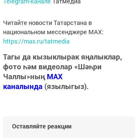
Telegram-канале
Татмедиа
Читайте новости Татарстана в
национальном мессенджере MАХ:
https://max.ru/tatmedia
Тагы да кызыклырак яңалыклар,
фото һәм видеолар «Шәһри
Чаллы»ның
MAX
каналында
(язылыгыз).
Оставляйте реакции