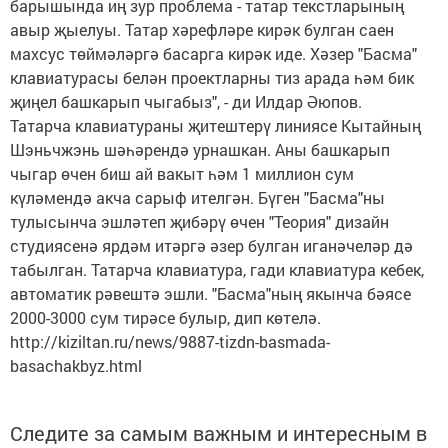
барышында иң зур проблема - татар текстларының
авыр җыелуы. Татар хәрефләре кирәк булган саен
махсус төймәләргә басарга кирәк иде. Хәзер "Басма"
клавиатурасы белән проектларны тиз арада һәм бик
җиңел башкарып чыгабыз", - ди Илдар Әюпов.
Татарча клавиатураны җитештерү линиясе Кытайның
Шэньчжэнь шәһәрендә урнашкан. Аны башкарып
чыгар өчен биш ай вакыт һәм 1 миллион сум
күләмендә акча сарыф ителгән. Бүген "Басма"ны
тулысынча эшләтеп җибәрү өчен "Теория" дизайн
студиясенә ярдәм итәргә әзер булган иганәчеләр дә
табылган. Татарча клавиатура, гади клавиатура кебек,
автоматик рәвештә эшли. "Басма"ның якынча бәясе
2000-3000 сум тирәсе булыр, дип көтелә.
http://kiziltan.ru/news/9887-tizdn-basmada-
basachakbyz.html
Следите за самым важным и интересным в