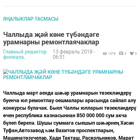
ЯҢАЛЫКЛАР ТАСМАСЫ
Чаллыда җәй көне түбәндәге
урамнарны ремонтлаячаклар
Главный редактор
13 февраль 2018 -
1376
0
0
филиала,
06:51
Чаллыда март аенда шәһәр урамнарын төзекләндерү
буенча юл ремонтлау оешмалары арасында сайлап алу
конкурсы булачак. Быел Чаллы юлларын төзекләндерү
өчен республика казнасыннан 850 000 000 сум акча
бүлеп бирелә. Шушы суммага сыешып шәһәрнең Хәсән
Туфан,Автозавод һәм Вахитов проспектларын,
Машинатөзүчеләр, Хади Такташ, Раскольников, Марат