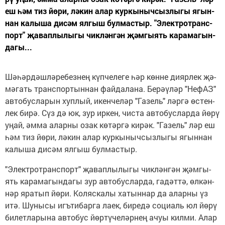
еш һәм тиз йө­ри, лә­кин алар кур­кы­ныч­сыз­лы­гы ягын­
нан ка­лы­ша ди­сәм ял­гыш бул­мас­тыр. "Элек­трот­ран­с­
порт" җа­вап­лы­лы­гы чик­лән­гән җәм­гы­ять ка­ра­ма­гын­
да­гы...
Шә­һәр­дәш­лә­ре­без­нең күп­че­ле­ге һәр көн­не ди­яр­лек җә­
мә­гать тран­с­пор­тын­нан фай­да­ла­на. Бе­рә­ү­ләр "Не­фАЗ"
ав­то­бус­ла­рын хуп­лый, икен­че­ләр "Га­зель" ләр­гә өс­тен­
лек би­рә. Сүз дә юк, зур ир­кен, чис­та ав­то­бус­лар­да йө­рү
уңай, әм­ма алар­ны озак кө­тәр­гә ки­рәк. "Га­зель" ләр еш
һәм тиз йө­ри, лә­кин алар кур­кы­ныч­сыз­лы­гы ягын­нан
ка­лы­ша ди­сәм ял­гыш бул­мас­тыр.
"Элек­трот­ран­с­порт" җа­вап­лы­лы­гы чик­лән­гән җәм­гы­
ять ка­ра­ма­гын­да­гы зур ав­то­бус­лар­да, га­дәт­тә, өл­кән­
нәр яра­тып йө­ри. Ко­ляс­ка­лы ха­тын­нар да алар­ны үз
итә. Шу­ны­сы игъ­ти­бар­га ла­ек, би­ре­дә со­ци­аль юл йө­рү
би­лет­ла­ры­на ав­то­бус йөр­тү­че­ләр­нең ачуы кил­ми. Алар