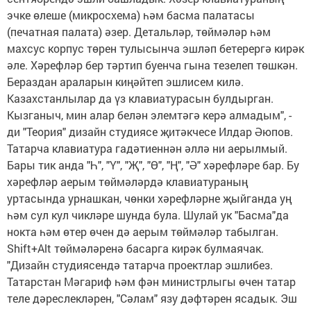
эчке өлеше (микросхема) һәм басма палатасы
(печатная палата) әзер. Детальләр, төймәләр һәм
махсус корпус төрен тулысынча эшләп бетерергә кирәк
әле. Хәрефләр бер тәртип буенча гына тезелеп төшкән.
Бераздан араларын киңәйтеп эшлисем килә.
Казахстанлылар да үз клавиатурасын булдырган.
Кызганыч, мин алар белән элемтәгә керә алмадым", -
ди "Теория" дизайн студиясе җитәкчесе Илдар Әюпов.
Татарча клавиатура гадәтиеннән әллә ни аерылмый.
Бары тик анда "Һ", "Ү", "Җ", "Ө", "Ң", "Ә" хәрефләре бар. Бу
хәрефләр аерым төймәләрдә клавиатураның
уртасында урнашкан, чөнки хәрефләрне җыйганда уң
һәм сул кул чикләре шунда була. Шулай ук "Басма"да
нокта һәм өтер өчен дә аерым төймәләр табылган.
Shift+Alt төймәләренә басарга кирәк булмаячак.
"Дизайн студиясендә татарча проектлар эшлибез.
Татарстан Мәгариф һәм фән министрлыгы өчен татар
теле дәреслекләрен, "Сәлам" язу дәфтәрен ясадык. Эш