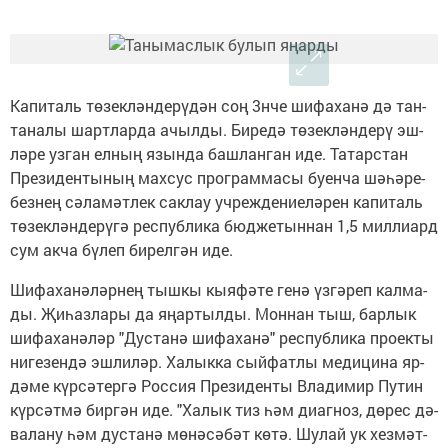
Ка­пи­таль тө­зек­лән­де­рү­дән соң 3нче ши­фа­ха­нә дә тан­
та­на­лы шарт­лар­да ачыл­ды. Би­ре­дә тө­зек­лән­де­рү эш­
лә­ре уз­ган ел­ның язын­да баш­лан­ган иде. Та­тар­стан
Пре­зи­ден­ты­ның мах­сус прог­рам­ма­сы бу­ен­ча шә­һә­ре­
без­нең сә­ла­мәт­лек сак­лау уч­реж­де­ни­е­лә­рен ка­пи­таль
тө­зек­лән­де­рү­гә рес­пуб­ли­ка бюд­же­тын­нан 1,5 мил­ли­ард
сум ак­ча бү­леп би­рел­гән иде.
Ши­фа­ха­нә­ләр­нең тыш­кы кы­я­фә­те ге­нә үз­гә­реп кал­ма­
ды. Җи­һаз­ла­ры да яңар­тыл­ды. Мон­нан тыш, бар­лык
ши­фа­ха­нә­ләр "Дус­та­нә ши­фа­ха­нә" рес­пуб­ли­ка про­ек­ты
ни­ге­зен­дә эш­ли­ләр. Ха­лык­ка сый­фат­лы ме­ди­ци­на яр­
дә­ме күр­сә­тер­гә Рос­сия Пре­зи­ден­ты Вла­ди­мир Пу­тин
күр­сәт­мә бир­гән иде. "Ха­лык тиз һәм ди­аг­ноз, дө­рес дә­
ва­ла­ну һәм дус­та­нә мө­нә­сә­бәт кө­тә. Шу­лай ук хез­мәт­