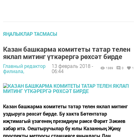
ЯҢАЛЫКЛАР ТАСМАСЫ
Казан башкарма комитеты татар телен
яклап митинг үткәрергә рөхсәт бирде
Главный редактор
13 февраль 2018 -
1389
0
1
филиала,
06:44
Казан башкарма комитеты татар телен яклап митинг
уздыруга рөхсәт бирде. Бу хакта Бөтентатар
иҗтимагый үзәгенең президиум рәисе Фәрит Зәкиев
хәбәр итә. Оештыручылар бу юлы Казанның Җиңү
проспекты метросы станциясе янындагы Дан