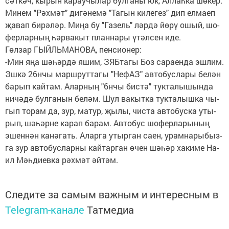
сәт­кәч, кы­рын ка­рау­чы­лар бул­га­ны юк, Ал­лаһ­ка шө­кер.
Ми­нем "Рәх­мәт" ди­гә­не­мә "Та­гын ки­ле­гез" дип ел­ма­еп
җа­вап би­рә­ләр. Ми­ңа бу "Га­зель" ләр­дә йө­рү ошый, шо­
фер­лар­ның һәр­ва­кыт план­на­ры үтәл­сен иде.
Гөл­зар ГЫЙЛЬ­МА­НО­ВА, пен­си­о­нер:
-Мин яңа шә­һәр­дә яшим, ЗЯБ­та­гы Боз са­ра­ен­да эш­лим.
Эш­кә 26нчы марш­рут­та­гы "Не­фАЗ" ав­то­бус­ла­ры бе­лән
ба­рып кай­там. Алар­ның "6нчы бис­тә" тук­та­лы­шын­да
ни­чә­дә бул­га­нын бе­ләм. Шул ва­кыт­ка тук­та­лыш­ка чы­
гып то­рам да, зур, ма­тур, җы­лы, чис­та ав­то­бус­ка уты­
рып, шә­һәр­не ка­рап ба­рам. Ав­то­бус шо­фер­ла­ры­ның
эшен­нән ка­нә­гать. Алар­га утыр­ган са­ен, урам­на­ры­быз­
га зур ав­то­бус­лар­ны кай­тар­ган өчен шә­һәр ха­ки­ме На­
ил Мәһ­ди­ев­ка рәх­мәт әй­тәм.
Следите за самым важным и интересным в
Telegram-канале
Татмедиа