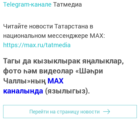
Telegram-канале
Татмедиа
Читайте новости Татарстана в
национальном мессенджере MАХ:
https://max.ru/tatmedia
Тагы да кызыклырак яңалыклар,
фото һәм видеолар «Шәһри
Чаллы»ның
MAX
каналында
(язылыгыз).
Перейти на страницу новости