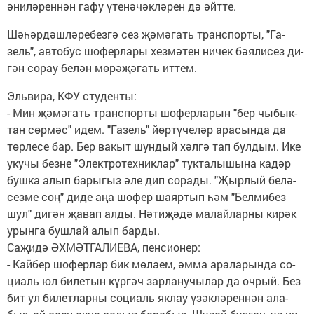
әни­лә­рен­нән га­фу үте­нә­чәк­лә­рен дә әйт­те.
Шә­һәр­дәш­лә­ре­без­гә сез җә­мә­гать тран­с­пор­ты, "Га­
зель", ав­то­бус шо­фер­ла­ры хез­мә­тен ни­чек бә­я­ли­сез ди­
гән со­рау бе­лән мө­рә­җә­гать ит­тем.
Эль­ви­ра, КФУ сту­ден­ты:
- Мин җә­мә­гать тран­с­пор­ты шо­фер­ла­рын "бер чы­бык­
тан сөр­мәс" идем. "Га­зель" йөр­тү­че­ләр ара­сын­да да
төр­ле­се бар. Бер ва­кыт шун­дый хәл­гә тап бул­дым. Ике
уку­чы без­не "Элек­тро­тех­ник­лар" тук­та­лы­шы­на ка­дәр
буш­ка алып ба­ры­гыз әле дип со­ра­ды. "Җыр­лый бе­лә­
сез­ме соң" ди­де аңа шо­фер ша­яр­тып һәм "Бел­ми­без
шул" ди­гән җа­вап ал­ды. Нә­ти­җә­дә ма­лай­лар­ны ки­рәк
урын­га буш­лай алып бар­ды.
Са­җи­дә ӘХ­МӘТ­ГА­ЛИ­Е­ВА, пен­си­о­нер:
- Кай­бер шо­фер­лар бик мө­ла­ем, әм­ма ара­ла­рын­да со­
ци­аль юл би­ле­тын күр­гәч зар­ла­ну­чы­лар да оч­рый. Без
бит ул би­лет­лар­ны со­ци­аль як­лау үзәк­лә­рен­нән ала­