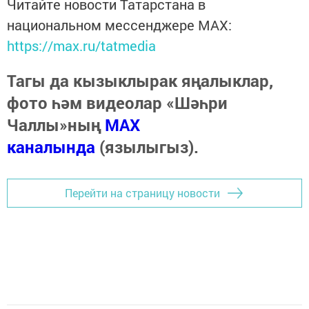
Читайте новости Татарстана в
национальном мессенджере MАХ:
https://max.ru/tatmedia
Тагы да кызыклырак яңалыклар,
фото һәм видеолар «Шәһри
Чаллы»ның
MAX
каналында
(язылыгыз).
Перейти на страницу новости