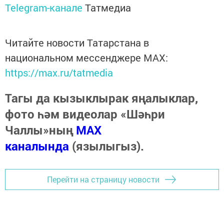
Telegram-канале
Татмедиа
Читайте новости Татарстана в
национальном мессенджере MАХ:
https://max.ru/tatmedia
Тагы да кызыклырак яңалыклар,
фото һәм видеолар «Шәһри
Чаллы»ның
MAX
каналында
(язылыгыз).
Перейти на страницу новости