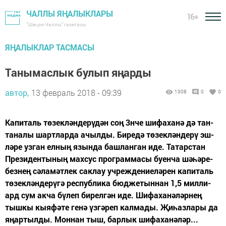
ЧАЛЛЫ ЯҢАЛЫКЛАРЫ
16+
"Шәһри Чаллы" газетасы
ЯҢАЛЫКЛАР ТАСМАСЫ
Танымаслык булып яңарды
автор,
13 февраль 2018 - 09:39
1308
0
0
Ка­пи­таль тө­зек­лән­де­рү­дән соң 3нче ши­фа­ха­нә дә тан­
та­на­лы шарт­лар­да ачыл­ды. Би­ре­дә тө­зек­лән­де­рү эш­
лә­ре уз­ган ел­ның язын­да баш­лан­ган иде. Та­тар­стан
Пре­зи­ден­ты­ның мах­сус прог­рам­ма­сы бу­ен­ча шә­һә­ре­
без­нең сә­ла­мәт­лек сак­лау уч­реж­де­ни­е­лә­рен ка­пи­таль
тө­зек­лән­де­рү­гә рес­пуб­ли­ка бюд­же­тын­нан 1,5 мил­ли­
ард сум ак­ча бү­леп би­рел­гән иде. Ши­фа­ха­нә­ләр­нең
тыш­кы кы­я­фә­те ге­нә үз­гә­реп кал­ма­ды. Җи­һаз­ла­ры да
яңар­тыл­ды. Мон­нан тыш, бар­лык ши­фа­ха­нә­ләр...