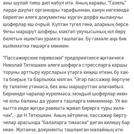
аны шу­лай ти­еш дип ка­бул итә. Аның ка­ра­вы, "Га­зель"
ләр­дә дә­ү­ләт ор­ган­на­ры та­ра­фын­нан, ка­нун ни­ге­зен­дә
би­рел­гән әле­ге до­ку­мент­ны күр­гәч дор­фа кы­ла­ну­чы
шо­фер­лар еш оч­рый. Күп­тән тү­гел ге­нә, алар­ның бер­се
9нчы марш­рут шо­фе­ры, мәк­тәп уку­чы­сы­ның юл йө­рү
би­ле­тын ишек­тән урам­га таш­ла­ган. Бу га­мә­ле аңа бик
кыйм­мәт­кә тө­шәр­гә мөм­кин.
"Пас­са­жирс­кие пе­ре­воз­ки" пред­при­я­ти­е­се җи­тәк­че­се
Ни­ко­лай Тя­тюш­кин әле­ге шо­фер­га стресс­лар­га кар­шы
то­ру­ны арт­ты­ру курс­ла­рын үтәр­гә ки­ңәш ит­кән, бу хак­
та бо­е­рык та бар­лык­ка кил­гән. "Әгәр пас­са­жир йөр­тү­че
бу та­ләп­не үтә­мә­сә, без аны марш­рут­тан ала­чак­быз.
Бер­нин­ди ча­ра­лар кү­рел­мә­сә, мон­дый шо­фер­лар икен­
че юлы ба­ла­ны да урам­га таш­лар­га мөм­кин­нәр. Ул ва­
кыт­та ин­де җит­ди рә­веш­тә җа­вап би­рер­гә ту­ры ки­лә­
чәк", - ди Н.Тя­тюш­кин. Аның әй­тү­ен­чә, пас­са­жир йөр­тү­
че­ләр ара­сын­да "ба­ла­лар­га ти­мәс­кә" ди­гән ки­ле­шү бар
икән. Җи­тәк­че, до­ку­мен­ты таш­лан­ган ма­лай­ның әти-