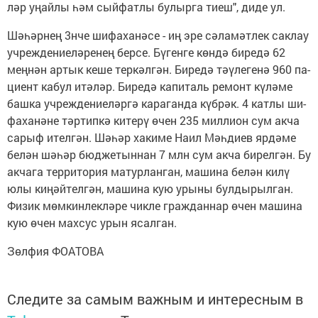
ләр уңай­лы һәм сый­фат­лы бу­лыр­га ти­еш", ди­де ул.
Шә­һәр­нең 3нче ши­фа­ха­нә­се - иң эре сә­ла­мәт­лек сак­лау
уч­реж­де­ни­е­лә­ре­нең бер­се. Бү­ген­ге көн­дә би­ре­дә 62
мең­нән ар­тык ке­ше тер­кәл­гән. Би­ре­дә тәү­ле­ге­нә 960 па­
ци­ент ка­бул итә­ләр. Би­ре­дә ка­пи­таль ре­монт кү­лә­ме
баш­ка уч­реж­де­ни­е­ләр­гә ка­ра­ган­да күб­рәк. 4 кат­лы ши­
фа­ха­нә­не тәр­тип­кә ки­те­рү өчен 235 мил­ли­он сум ак­ча
са­рыф ител­гән. Шә­һәр ха­ки­ме На­ил Мәһ­ди­ев яр­дә­ме
бе­лән шә­һәр бюд­же­тын­нан 7 млн сум ак­ча би­рел­гән. Бу
ак­ча­га тер­ри­то­рия ма­тур­лан­ган, ма­ши­на бе­лән ки­лү
юлы ки­ңәй­тел­гән, ма­ши­на кую уры­ны бул­ды­рыл­ган.
Фи­зик мөм­кин­лек­лә­ре чик­ле граж­дан­нар өчен ма­ши­на
кую өчен мах­сус урын ясал­ган.
Зөл­фия ФО­А­ТО­ВА
Следите за самым важным и интересным в