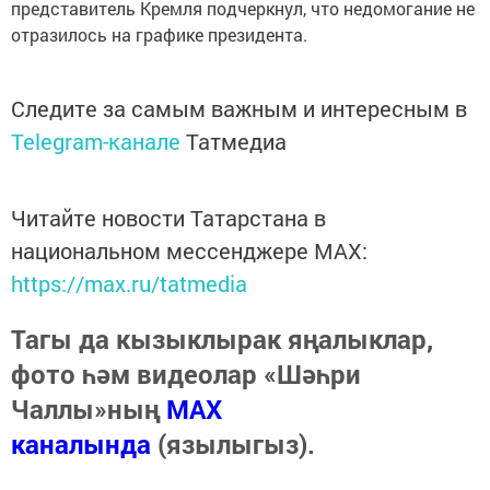
представитель Кремля подчеркнул, что недомогание не
отразилось на графике президента.
Следите за самым важным и интересным в
Telegram-канале
Татмедиа
Читайте новости Татарстана в
национальном мессенджере MАХ:
https://max.ru/tatmedia
Тагы да кызыклырак яңалыклар,
фото һәм видеолар «Шәһри
Чаллы»ның
MAX
каналында
(язылыгыз).