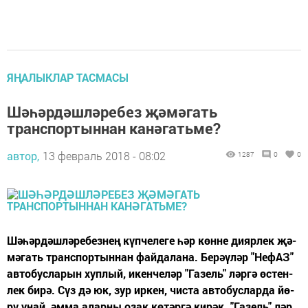
ЯҢАЛЫКЛАР ТАСМАСЫ
Шәһәрдәшләребез җәмәгать
транспортыннан канәгатьме?
автор,
13 февраль 2018 - 08:02
1287
0
0
Шә­һәр­дәш­лә­ре­без­нең күп­че­ле­ге һәр көн­не ди­яр­лек җә­
мә­гать тран­с­пор­тын­нан фай­да­ла­на. Бе­рә­ү­ләр "Не­фАЗ"
ав­то­бус­ла­рын хуп­лый, икен­че­ләр "Га­зель" ләр­гә өс­тен­
лек би­рә. Сүз дә юк, зур ир­кен, чис­та ав­то­бус­лар­да йө­
рү уңай, әм­ма алар­ны озак кө­тәр­гә ки­рәк. "Га­зель" ләр