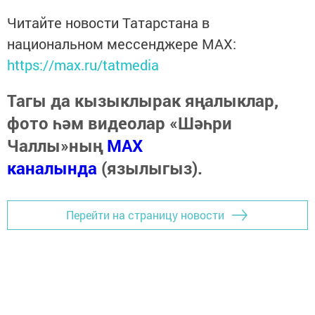
Читайте новости Татарстана в
национальном мессенджере MАХ:
https://max.ru/tatmedia
Тагы да кызыклырак яңалыклар,
фото һәм видеолар «Шәһри
Чаллы»ның
MAX
каналында
(язылыгыз).
Перейти на страницу новости