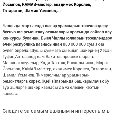
Йосыпов, КАМАЗ-мастер, акадимек Королев,
Татарстан, Шамил Усманов,...
Чаллыда март аенда шәһәр урамнарын төзекләндерү
буенча юл ремонтлау оешмалары арасында сайлап алу
конкурсы булачак. Быел Чаллы юлларын төзекләндерү
өчен республика казнасыннан
850 000 000 сум акча
бүлеп бирелә. Шушы суммага сыешып шәһәрнең Хәсән
Туфан,Автозавод һәм Вахитов проспектларын,
Машинатөзүчеләр, Хади Такташ, Раскольников, Марат
Йосыпов, КАМАЗ-мастер, акадимек Королев, Татарстан,
Шамил Усманов, Тимерюлчылар урамнарын
ремонтларга кирәк. Җәй айларында башкарылачак бу
зур эшләргә шәһәр казнасы да үз өлешен кертми
калмас.
Следите за самым важным и интересным в