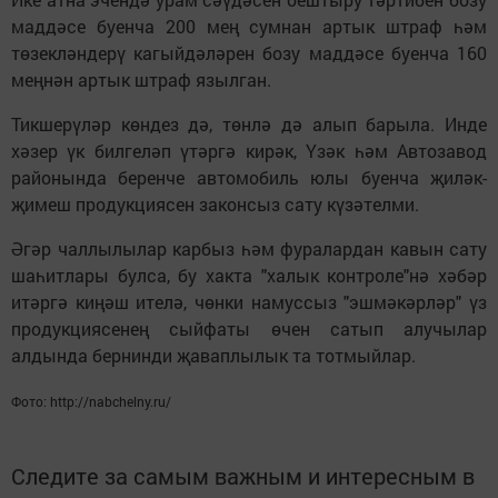
маддәсе буенча 200 мең сумнан артык штраф һәм
төзекләндерү кагыйдәләрен бозу маддәсе буенча 160
меңнән артык штраф язылган.
Тикшерүләр көндез дә, төнлә дә алып барыла. Инде
хәзер үк билгеләп үтәргә кирәк, Үзәк һәм Автозавод
районында беренче автомобиль юлы буенча җиләк-
җимеш продукциясен законсыз сату күзәтелми.
Әгәр чаллылылар карбыз һәм фуралардан кавын сату
шаһитлары булса, бу хакта "халык контроле"нә хәбәр
итәргә киңәш ителә, чөнки намуссыз "эшмәкәрләр" үз
продукциясенең сыйфаты өчен сатып алучылар
алдында бернинди җаваплылык та тотмыйлар.
Фото: http://nabchelny.ru/
Следите за самым важным и интересным в