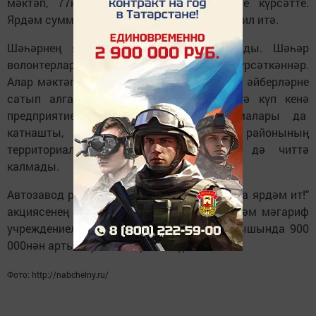
мәктәп, 77нче гимназия) хәйрия ярдәме күрсәтте.
Ярдәм суммасы 500 000нән артыграк тәшкил итә.
Шәһәрнең яшьләре дә битараф калмады. Шәһәр
волонтерлары балаларга хәйрия ярдәме күрсәткәннәр.
Алар мәктәп укучылары өчен кирәк булган әйберләрне
сатып алганнар. Акциядә актив рәвештә күп кенә
предприятиеләр һәм коммерция оешмалары да
катнашты, моннан тыш Автозавод районының
территориаль иҗтимагый үзидарәләре дә читтә
калмады.
Автозавод районында "Мәктәпкә җыенырга ярдәм ит!"
акциясенең бөтен чорында 357 укучыга һәм мәгариф
учреждениеләренә уку елына әзерлек барышында 900
000нән артык суммага ярдәм күрсәтелгән.
Фото: http://nabchelny.ru/