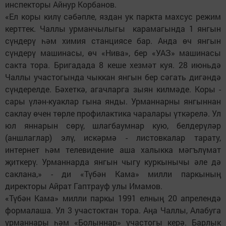
инспекторы Айнур Корбанов.
«Ел коры килү сәбәпле, яздан ук паркта махсус режим
керттек. Чаллы урманчылыгы карамагында 1 янгын
сүндерү һәм химия станциясе бар. Анда өч янгын
сүндерү машинасы, өч «Нива», бер «УАЗ» машинасы
сакта тора. Бригадада 8 кеше хезмәт куя. 28 июньдә
Чаллы участогында чыккан янгын бер сәгать дигәндә
сүндерелде. Бәхеткә, агачларга зыян килмәде. Коры -
сары үлән-куаклар гына янды. Урманнарны янгыннан
саклау өчен төрле профилактика чаралары үткәрелә. Ул
юл яннарын сөрү, шлагбаумнар кую, белдерүләр
(аншлаглар) элү, искәрмә - листовкалар тарату,
интернет һәм телевидение аша халыкка мәгълүмат
җиткерү. Урманнарда янгын чыгу куркынычы әле дә
саклана,» - ди «Түбән Кама» милли паркының
директоры Айрат Гаптрауф улы Имамов.
«Түбән Кама» милли паркы 1991 елның 20 апрелендә
формалаша. Ул 3 участоктан тора. Аңа Чаллы, Алабуга
урманнары һәм «Болыннар» участогы керә. Барлык