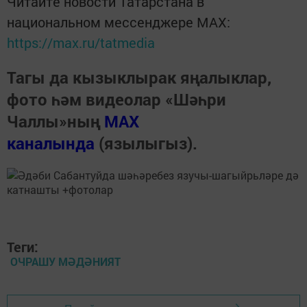
Читайте новости Татарстана в
национальном мессенджере MАХ:
https://max.ru/tatmedia
Тагы да кызыклырак яңалыклар,
фото һәм видеолар «Шәһри
Чаллы»ның
MAX
каналында
(язылыгыз).
Теги:
ОЧРАШУ МӘДӘНИЯТ