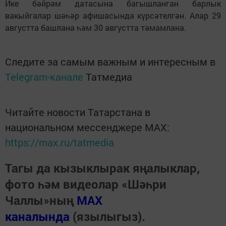
Ике бәйрәм датасына багышланган барлык
вакыйгалар шәһәр афишасында күрсәтелгән. Алар 29
августта башлана һәм 30 августта тәмамлана.
Следите за самым важным и интересным в
Telegram-канале
Татмедиа
Читайте новости Татарстана в
национальном мессенджере MАХ:
https://max.ru/tatmedia
Тагы да кызыклырак яңалыклар,
фото һәм видеолар «Шәһри
Чаллы»ның
MAX
каналында
(язылыгыз).