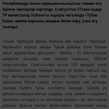
Республикада янгын куркынычсызлыгын тәэмин итү
буенча чикләүләр кертелде. 6 августтан 27сенә кадәр
ТР министрлар Кабинеты карары нигезендә «Түбән
Кама» милли паркына машина белән керү, учак ягу
тыелды.
«Быел Чаллыда урман януның ике очрагы теркәлде.
Беренчесе апрель аенда. Тукай районы Кече Шилнә
авыл җирлегендә урнашкан «Весна – 2» бакчачылык
ширкәте янында һәм милли паркның 185нче
кварталында. Соңгысында янгын 100 квадрат метр
мәйданны биләде. Биредә янгын ут белән саксыз эш
итү нәтиҗәсендә килеп чыкты. Гадәттән тыш хәл
урынында 54нче санлы янгын сүндерү һәм коткару
эшләре бүлеге тулы составта эшләде. Шулай ук
урманчыларның янгын сүндерү һәм химия станциясе
урманны коткаруга үз көчләрен куйды,»- ди Автозавод
районы буенча янгын күзәтчелеге бүлегенең өлкән