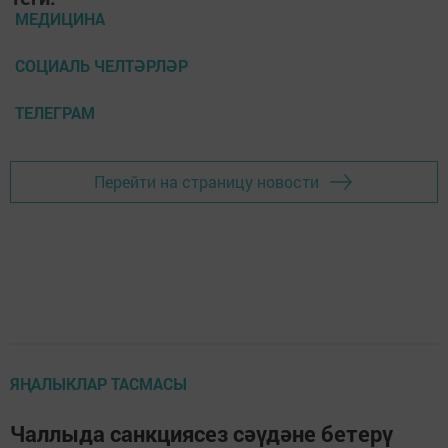
МЕДИЦИНА
СОЦИАЛЬ ЧЕЛТӘРЛӘР
ТЕЛЕГРАМ
Перейти на страницу новости
ЯҢАЛЫКЛАР ТАСМАСЫ
Чаллыда санкциясез сәүдәне бетерү