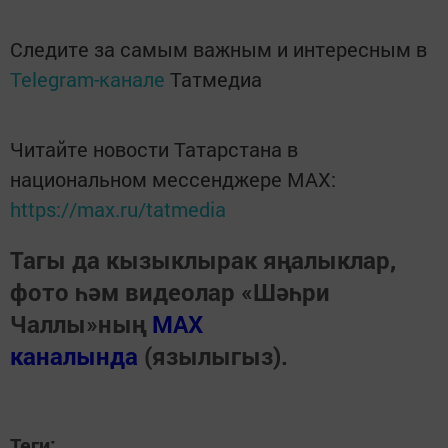
Следите за самым важным и интересным в
Telegram-канале
Татмедиа
Читайте новости Татарстана в
национальном мессенджере MАХ:
https://max.ru/tatmedia
Тагы да кызыклырак яңалыклар,
фото һәм видеолар «Шәһри
Чаллы»ның
MAX
каналында
(язылыгыз).
Теги: