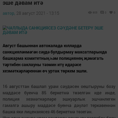
эше дәвам итә
автор,
28 август 2021 - 13:15
905
0
0
Август башыннан автокалада юлларда
санкцияләнмәгән сәүдә булдырмау максатларында
башкарма комитетның һәм полициянең җәмәгать
тәртибен саклауны тәэмин итү идарәсе
хезмәткәрләреннән өч уртак төркем эшли.
16 августтан башлап урам сәүдәсен оештыруны бозу
маддәсе буенча 85 беркетмә төзелгән иде инде,
полиция хезмәткәрләре эшкуарлык эшчәнлеген
гамәлгә ашыру маддәсе буенча дәүләт теркәвеннән
башка яки лицензиясез 46 беркетмә төзегән.
Ике атна эчендә урам сәүдәсен оештыру тәртибен бозу