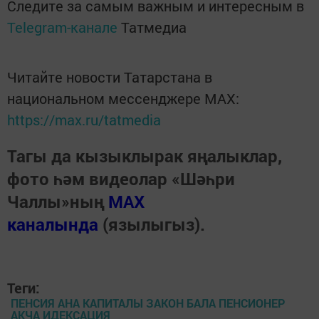
Следите за самым важным и интересным в
Telegram-канале
Татмедиа
Читайте новости Татарстана в
национальном мессенджере MАХ:
https://max.ru/tatmedia
Тагы да кызыклырак яңалыклар,
фото һәм видеолар «Шәһри
Чаллы»ның
MAX
каналында
(язылыгыз).
Теги:
ПЕНСИЯ АНА КАПИТАЛЫ ЗАКОН БАЛА ПЕНСИОНЕР
АКЧА ИДЕКСАЦИЯ