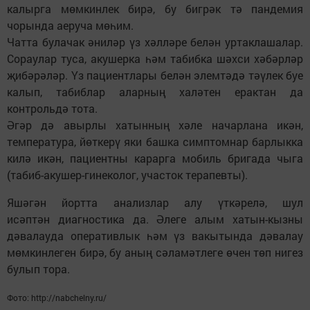
калырга мөмкинлек бирә, бу бигрәк тә пандемия
чорында аеруча мөһим.
Чатта булачак әниләр үз хәлләре белән уртаклашалар.
Сораулар туса, акушерка һәм табибка шәхси хәбәрләр
җибәрәләр. Үз пациентлары белән элемтәдә тәүлек буе
калып, табиблар аларның халәтен ерактан да
контрольдә тота.
Әгәр дә авырлы хатынның хәле начарлана икән,
температура, йөткерү яки башка симптомнар барлыкка
килә икән, пациентны карарга мобиль бригада чыга
(табиб-акушер-гинеколог, участок терапевты).
Яшәгән йортта анализлар алу үткәрелә, шул
исәптән диагностика да. Әлеге алым хатын-кызны
дәвалауда оперативлык һәм үз вакытында дәвалау
мөмкинлеген бирә, бу аның сәламәтлеге өчен төп нигез
булып тора.
Фото: http://nabchelny.ru/