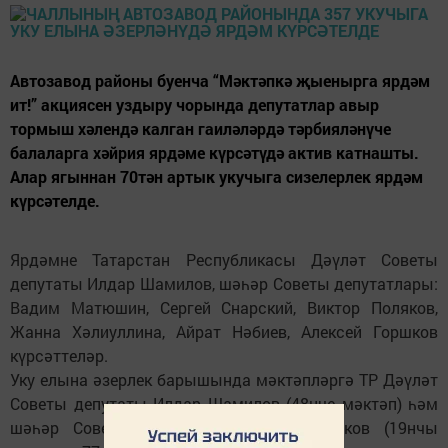
Автозавод районы буенча “Мәктәпкә җыенырга ярдәм
ит!” акциясен уздыру чорында депутатлар авыр
тормыш хәлендә калган гаиләләрдә тәрбияләнүче
балаларга хәйрия ярдәме күрсәтүдә актив катнашты.
Алар ягыннан 70тән артык укучыга сизелерлек ярдәм
күрсәтелде.
Ярдәмне Татарстан Республикасы Дәүләт Советы
депутаты Илдар Шамилов, шәһәр Советы депутатлары:
Вадим Матюшин, Сергей Снарский, Виктор Поляков,
Жанна Хәлиуллина, Айрат Нәбиев, Алексей Горшков
күрсәттеләр.
Уку елына әзерлек барышында мәктәпләргә ТР Дәүләт
Советы депутаты Илдар Шамилов (48нче мәктәп) һәм
шәһәр Советы депутаты Алексей Горшков (19нчы