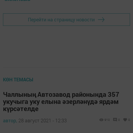
Перейти на страницу новости
КӨН ТЕМАСЫ
Чаллының Автозавод районында 357
укучыга уку елына әзерләнүдә ярдәм
күрсәтелде
автор,
28 август 2021 - 12:33
910
0
0