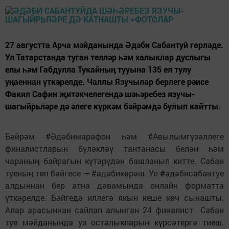
27 августта Арча мәйданында Әдәби Сабантуй гөрләде.
Ул Татарстанда туган телләр һәм халыклар дуслыгы
елы һәм Габдулла Тукайның тууына 135 ел тулу
уңаеннан үткәрелде. Чаллы Язучылар берлеге рәисе
Факил Сафин җитәкчелегендә шәһәребез язучы-
шагыйрьләре дә әлеге күркәм бәйрәмдә булып кайтты.
Бәйрәм #Әдәбимарафон һәм #Авылымгүзәллеге
финалистларын бүләкләү тантанасы белән һәм
чараның байрагын күтәрүдән башланып китте. Сабан
туеның төп бәйгесе — #әдәбикөрәш. Ул #әдәбисабантуе
алдыннан бер атна дәвамында онлайн форматта
үткәрелде. Бәйгедә иллегә якын кеше көч сынашты.
Алар арасыннан сайлап алынган 24 финалист Сабан
туе мәйданында уз осталыкларын күрсәтергә тиеш.