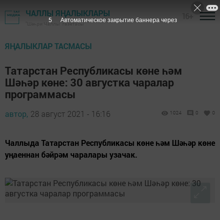
ЧАЛЛЫ ЯҢАЛЫКЛАРЫ
16+
4
Автоматическое закрытие баннера через
"Шәһри Чаллы" газетасы
ЯҢАЛЫКЛАР ТАСМАСЫ
Татарстан Республикасы көне һәм
Шәһәр көне: 30 августка чаралар
программасы
автор,
28 август 2021 - 16:16
1024
0
0
Чаллыда Татарстан Республикасы көне һәм Шәһәр көне
уңаеннан бәйрәм чаралары узачак.