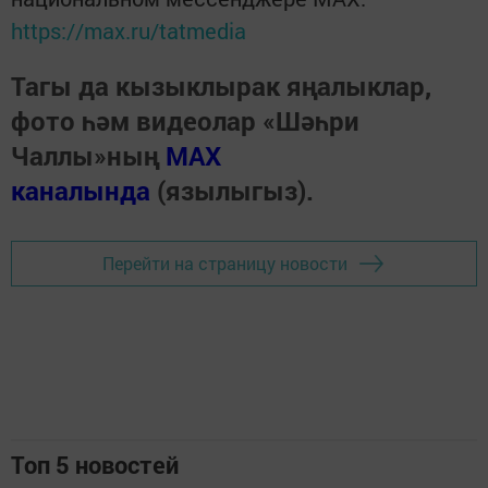
https://max.ru/tatmedia
Тагы да кызыклырак яңалыклар,
фото һәм видеолар «Шәһри
Чаллы»ның
MAX
каналында
(язылыгыз).
Перейти на страницу новости
Топ 5 новостей