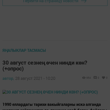
Перейти на страницу новости
ЯҢАЛЫКЛАР ТАСМАСЫ
30 август сезнең өчен нинди көн?
(+опрос)
автор,
28 август 2021 - 10:20
954
0
0
1990 еллардагы тарихи вакыйгаларны искә алганда