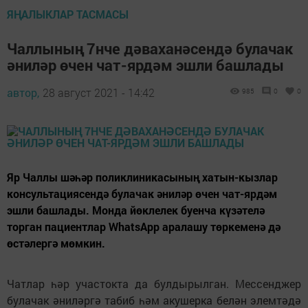
ЯҢАЛЫКЛАР ТАСМАСЫ
Чаллының 7нче дәваханәсендә булачак
әниләр өчен чат-ярдәм эшли башлады
автор,
28 август 2021 - 14:42
985
0
0
Яр Чаллы шәһәр поликлиникасының хатын-кызлар
консультациясендә булачак әниләр өчен чат-ярдәм
эшли башлады. Монда йөклелек буенча күзәтелә
торган пациентлар WhatsApp аралашу төркеменә дә
өстәлергә мөмкин.
Чатлар һәр участокта да булдырылган. Мессенджер
булачак әниләргә табиб һәм акушерка белән элемтәдә