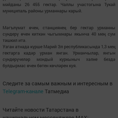
мәйданы 26 455 гектар. Чаллы участогына Тукай
муниципаль районы урманнары карый.
Мәгълүмат өчен, станциянең бер гектар урманны
сүндерү өчен киткән чыгымнары якынча 40 мең сум
тәшкил итә.
Узган атнада күрше Марий Эл республикасында 1,3 мең
гектарга кадәр урман янган. Урманчылар, янгын
сүндерүчеләр мондый куркыныч хәлне бездә
булдырмас өчен бөтен көчләрен куя.
Следите за самым важным и интересным в
Telegram-канале
Татмедиа
Читайте новости Татарстана в
национальном мессенджере MАХ: