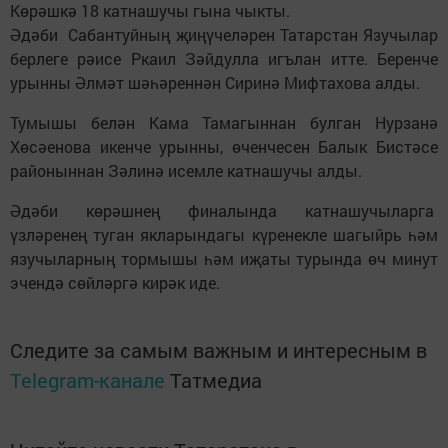
Көрәшкә 18 катнашучы гына чыкты.
Әдәби Сабантуйның җиңүчеләрен Татарстан Язучылар
берлеге рәисе Ркаил Зәйдулла игълан итте. Беренче
урынны Әлмәт шәһәреннән Сиринә Мифтахова алды.
Тумышы белән Кама Тамагыннан булган Нурзанә
Хөсәенова икенче урынны, өченчесен Балык Бистәсе
районыннан Зәлинә исемле катнашучы алды.
Әдәби көрәшнең финалында катнашучыларга
үзләренең туган якларындагы күренекле шагыйрь һәм
язучыларның тормышы һәм иҗаты турында өч минут
эчендә сөйләргә кирәк иде.
Следите за самым важным и интересным в
Telegram-канале
Татмедиа