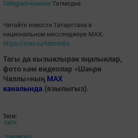
Telegram-канале
Татмедиа
Читайте новости Татарстана в
национальном мессенджере MАХ:
https://max.ru/tatmedia
Тагы да кызыклырак яңалыклар,
фото һәм видеолар «Шәһри
Чаллы»ның
MAX
каналында
(язылыгыз).
Теги:
САТУ
ЗАКОНСЫЗ