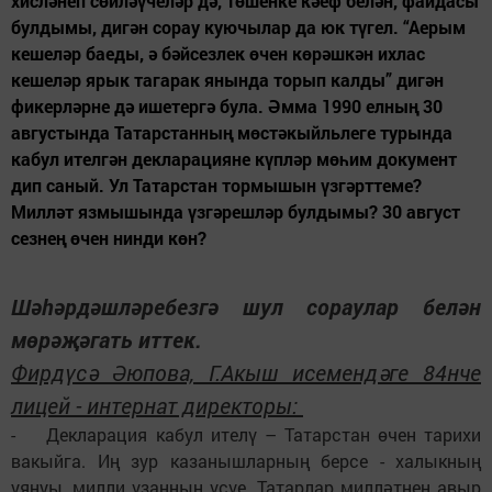
хисләнеп сөйләүчеләр дә, төшенке кәеф белән, файдасы
булдымы, дигән сорау куючылар да юк түгел. “Аерым
кешеләр баеды, ә бәйсезлек өчен көрәшкән ихлас
кешеләр ярык тагарак янында торып калды” дигән
фикерләрне дә ишетергә була. Әмма 1990 елның 30
августында Татарстанның мөстәкыйльлеге турында
кабул ителгән декларацияне күпләр мөһим документ
дип саный. Ул Татарстан тормышын үзгәрттеме?
Милләт язмышында үзгәрешләр булдымы? 30 август
сезнең өчен нинди көн?
Шәһәрдәшләребезгә шул сораулар белән
мөрәҗәгать иттек.
Фирдүсә Әюпова, Г.Акыш исемендәге 84нче
лицей - интернат директоры:
- Декларация кабул ителү – Татарстан өчен тарихи
вакыйга. Иң зур казанышларның берсе - халыкның
уянуы, милли үзаңның үсүе. Татарлар милләтнең авыр