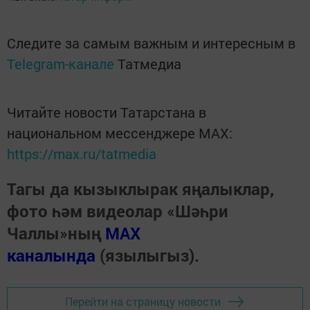
Следите за самым важным и интересным в
Telegram-канале
Татмедиа
Читайте новости Татарстана в
национальном мессенджере MАХ:
https://max.ru/tatmedia
Тагы да кызыклырак яңалыклар,
фото һәм видеолар «Шәһри
Чаллы»ның
MAX
каналында
(язылыгыз).
Перейти на страницу новости