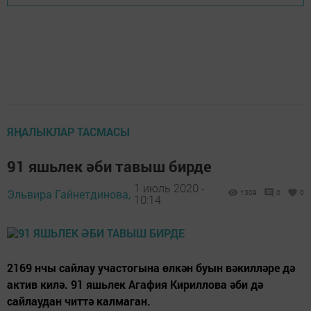
ЯҢАЛЫКЛАР ТАСМАСЫ
91 яшьлек әби тавыш бирде
1 июль 2020 -
Эльвира Гайнетдинова,
1309
0
0
10:14
2169 нчы сайлау участогына өлкән буын вәкилләре дә
актив килә. 91 яшьлек Агафия Кириллова әби дә
сайлаудан читтә калмаган.