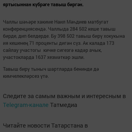
яртысыннан күбрәге тавыш биргән.
Чаллы шәһәре хакиме Наил Мәһдиев матбугат
конференциясендә. Чаллыда 284 502 кеше тавыш
бирде, дип белдерде. Бу 398 502 тавыш бирү хокукына
ия кешенең 71 проценты дигән сүз. Ак калада 173
сайлау участогы кичке сигезгә кадәр ачык,
участокларда 1637 хезмәткәр эшли.
Тавыш бирү тыныч шартларда бенинди дә
кимчелекләрсез үтә.
Следите за самым важным и интересным в
Telegram-канале
Татмедиа
Читайте новости Татарстана в