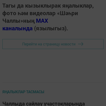
Тагы да кызыклырак яңалыклар,
фото һәм видеолар «Шәһри
Чаллы»ның
MAX
каналында
(язылыгыз).
Перейти на страницу новости
ЯҢАЛЫКЛАР ТАСМАСЫ
Чаллыда сайлау участокларында