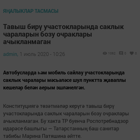
ЯҢАЛЫКЛАР ТАСМАСЫ
Тавыш бирү участокларында саклык
чараларын бозу очраклары
ачыкланмаган
admin,
1 июль 2020 - 10:26
1062
0
0
Автобусларда һәм мобиль сайлау участокларында
саклык чаралары мәсьәләсе шул пунктта җаваплы
кешеләр белән аерым эшләнелгән.
Конституциягә төзәтмәләр керүгә тавыш бирү
участокларында саклык чараларын бозу очраклары
ачыкланмаган. Бу хакта ТР буенча Роспотребнадзор
идарәсе башлыгы — Татарстанның баш санитар
табибы Марина Патяшина әйтте.