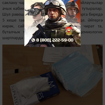
саклану чаралары да күрелгәннән соң сайлаучылар
ачык кабинкага керәләр һәм бюллетень тутыралар.
Шул рәвешле, иртәнге тугызынчы яртыларга биредә
5 кеше тавыш биреп өлгергән иде инде. Әйтергә
кирәк, сайлау участогында бернинди чират та,
буталчык та юк. Бу исә бүгенге эпидемиологик
шартларда аеруча мөһим.