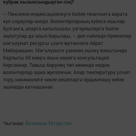
күбрәк кызыксындырган соң?
– Пенсияне индексацияләүгә бәйле төзәтмәгә карата
күп сораулар килде. Волонтерларның күбесе яшьләр
булганга, аларга кагылышлы үзгәрешләргә бәйле
аңлатулар да алып барылды, – дип сөйләде Иреклеләр
мәгълүмат ресурсы үзәге җитәкчесе Айрат
Мөбәракшин. Мәгълүмати үзәкнең эшләү вакытында
барлыгы 60 меңгә якын кешегә консультация
биргәннәр. Тавыш бирүнең төп көнендә медик
волонтерлар эшкә җигеләчәк. Алар температура үлчәп
тору, мөмкинлеге чикле кешеләргә ярдәмләшү кебек
эшләрдә катнашачак.
Чыганак:
Ватаным Татарстан