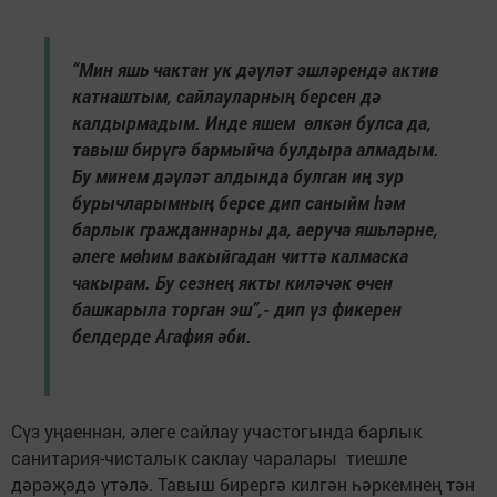
“Мин яшь чактан ук дәүләт эшләрендә актив
катнаштым, сайлауларның берсен дә
калдырмадым. Инде яшем өлкән булса да,
тавыш бирүгә бармыйча булдыра алмадым.
Бу минем дәүләт алдында булган иң зур
бурычларымның берсе дип саныйм һәм
барлык гражданнарны да, аеруча яшьләрне,
әлеге мөһим вакыйгадан читтә калмаска
чакырам. Бу сезнең якты киләчәк өчен
башкарыла торган эш”,- дип үз фикерен
белдерде Агафия әби.
Сүз уңаеннан, әлеге сайлау участогында барлык
санитария-чисталык саклау чаралары тиешле
дәрәҗәдә үтәлә. Тавыш бирергә килгән һәркемнең тән