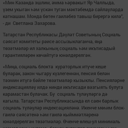
«Мин Казанда эшлим, әмма һәрвакыт Яр Чаллыда,
үзем укыган һәм үскән туган мәктәбемдә сайлауларда
катнашам. Монда бөтен гаиләбез тавыш бирергә килә",
- ди Светлана Захарова.
Татарстан Республикасы Дәүләт Советының Социаль
сәясәт комитеты рәисе ассызыклаганча, яңа
төзәтмәләр ил халкының социаль һәм икътисадый
гарантияләрен көчәйтүгә юнәлдерелгән.
«Миңа, социаль блокта кураторлык итүче кеше
буларак, закон чыгару күзлегеннән, пенсия белән
тәэмин итүгә бәйле төзәтмәләр кызыклы. Пенсияләрне
индексацияләү илдә нинди икътисади вәзгыять булуга
карамастан булачак. Бу социаль түләүләргә дә
кагыла. Татарстан Республикасында ел саен барлык
социаль түләүләр индексацияләнә. Икенче мөһим блок-
гаилә сәясәтенә һәм гаилә кыйммәтләренә
юнәлдерелгән төзәтмәләр. Өченче өлеш-ул минималь