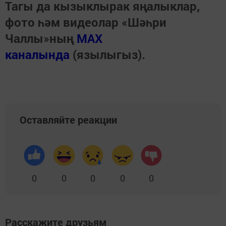
Тагы да кызыклырак яңалыклар,
фото һәм видеолар «Шәһри
Чаллы»ның
MAX
каналында
(язылыгыз).
Оставляйте реакции
0
0
0
0
0
Расскажите друзьям