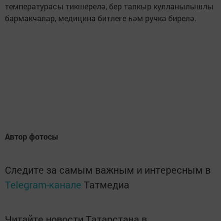
температурасы тикшерелә, бер тапкыр кулланылышлы
бармакчалар, медицина битлеге һәм ручка бирелә.
Автор фотосы
Следите за самым важным и интересным в
Telegram-канале
Татмедиа
Читайте новости Татарстана в