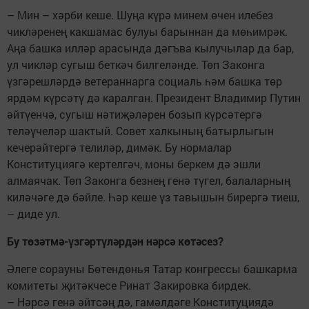
– Мин – хәрби кеше. Шуңа күрә минем өчен илебез
чикләренең какшамас булуы барыннан да мөһимрәк.
Аңа башка илләр арасында дәгъва кылучылар да бар,
ул чикләр сугыш беткәч билгеләнде. Төп Законга
үзгәрешләрдә ветераннарга социаль һәм башка төр
ярдәм күрсәтү дә каралган. Президент Владимир Путин
әйтүенчә, сугыш нәтиҗәләрен бозып күрсәтергә
теләүчеләр шактый. Совет халкының батырлыгын
кечерәйтергә телиләр, димәк. Бу нормалар
Конституциягә кертелгәч, моны беркем дә эшли
алмаячак. Төп Законга безнең генә түгел, балаларның
киләчәге дә бәйле. Һәр кеше үз тавышын бирергә тиеш,
– диде ул.
Бу төзәтмә-үзгәртүләрдән нәрсә көтәсез?
Әлеге сорауны Бөтендөнья Татар конгрессы башкарма
комитеты җитәкчесе Ринат Закировка бирдек.
– Нәрсә генә әйтсәң дә, гамәлдәге Конституциядә