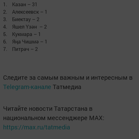
1. Казан – 31
2. Алексеевск – 1
3. Биектау – 2
4. Яшел Үзән – 2
5. Кукмара – 1
6. Яңа Чишмә – 1
7. Питрәч – 2
Следите за самым важным и интересным в
Telegram-канале
Татмедиа
Читайте новости Татарстана в
национальном мессенджере MАХ:
https://max.ru/tatmedia