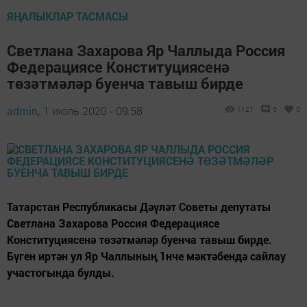
ЯҢАЛЫКЛАР ТАСМАСЫ
Светлана Захарова Яр Чаллыда Россия
Федерациясе Конституциясенә
төзәтмәләр буенча тавыш бирде
admin,
1 июль 2020 - 09:58
1121
0
0
Татарстан Республикасы Дәүләт Советы депутаты
Светлана Захарова Россия Федерациясе
Конституциясенә төзәтмәләр буенча тавыш бирде.
Бүген иртән ул Яр Чаллының 1нче мәктәбендә сайлау
участогында булды.