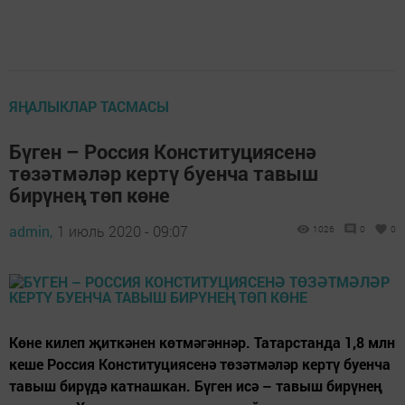
ЯҢАЛЫКЛАР ТАСМАСЫ
Бүген – Россия Конституциясенә
төзәтмәләр кертү буенча тавыш
бирүнең төп көне
admin,
1 июль 2020 - 09:07
1026
0
0
Көне килеп җиткәнен көтмәгәннәр. Татарстанда 1,8 млн
кеше Россия Конституциясенә төзәтмәләр кертү буенча
тавыш бирүдә катнашкан. Бүген исә – тавыш бирүнең