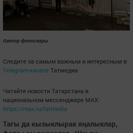
Автор фотолары
Следите за самым важным и интересным в
Telegram-канале
Татмедиа
Читайте новости Татарстана в
национальном мессенджере MАХ:
https://max.ru/tatmedia
Тагы да кызыклырак яңалыклар,