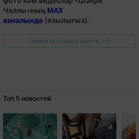
фото һәм видеолар «Шәһри
Чаллы»ның
MAX
каналында
(язылыгыз).
Перейти на страницу новости
Топ 5 новостей