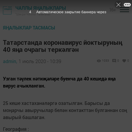
ЧАЛЛЫ ЯҢАЛЫКЛАРЫ
16+
3
Автоматическое закрытие баннера через
"Шәһри Чаллы" газетасы
ЯҢАЛЫКЛАР ТАСМАСЫ
Татарстанда коронавирус йоктыруның
40 яңа очрагы теркәлгән
admin,
1 июль 2020 - 10:39
1033
0
0
Узган тәүлек нәтиҗәләре буенча да 40 кешедә яңа
вирус ачыкланган.
25 кеше хастаханәләргә озатылган. Барысы да
моңарчы авыручылар белән контакттан булганнан соң
авырый башлаган.
География :