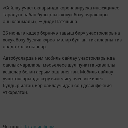
«Сайлау участокларында коронавируска инфекциясе
таралуга сәбәп булырлык хокук бозу очраклары
ачыкланмады», — диде Патяшина.
25 июньгә кадәр берничә тавыш бирү участокларына
хокук бозу буенча күрсәтмәләр булган, тик аларны тиз
арада хәл иткәннәр.
Автобусларда һәм мобиль сайлау участокларында
саклык чаралары мәсьәләсе шул пунктта җаваплы
кешеләр белән аерым эшләнелгән. Мобиль сайлау
участокларында керү һәм чыгу өчен ике ишек
булдырылган, һәр сайлаучыдан соң дезинфекция
үткәрелгән.
Чыганак:
Татар информ