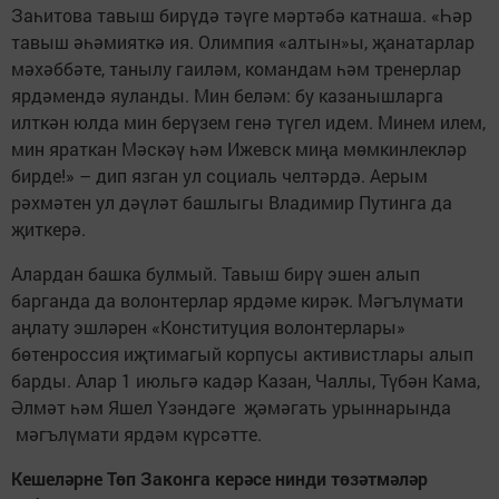
Заһитова тавыш бирүдә тәүге мәртәбә катнаша. «Һәр
тавыш әһәмияткә ия. Олимпия «алтын»ы, җанатарлар
мәхәббәте, танылу гаиләм, командам һәм тренерлар
ярдәмендә яуланды. Мин беләм: бу казанышларга
илткән юлда мин берүзем генә түгел идем. Минем илем,
мин яраткан Мәскәү һәм Ижевск миңа мөмкинлекләр
бирде!» – дип язган ул социаль челтәрдә. Аерым
рәхмәтен ул дәүләт башлыгы Владимир Путинга да
җиткерә.
Алардан башка булмый. Тавыш бирү эшен алып
барганда да волонтерлар ярдәме кирәк. Мәгълүмати
аңлату эшләрен «Конституция волонтерлары»
бөтенроссия иҗтимагый корпусы активистлары алып
барды. Алар 1 июльгә кадәр Казан, Чаллы, Түбән Кама,
Әлмәт һәм Яшел Үзәндәге җәмәгать урыннарында
мәгълүмати ярдәм күрсәтте.
Кешеләрне Төп Законга керәсе нинди төзәтмәләр