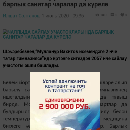
барлык санитар чаралар да күрелә
Илшат Солтанов,
1 июль 2020 - 09:36
1093
0
0
Шәһәребезнең “Мулланур Вахитов исемендәге 2 нче
татар гимназиясе”ндә иртәнге сигездән 2057 нче сайлау
участогы эшли башлады.
Белем йорты бинасында төзекләндерү эшләре алып
барылу сәбәпле, шәһәрдәшләребез гимназиянең
ишегалдында булдырылган янкормада тавыш
бирде. Моның өчен биредә бар шартлар да
булдырылган иде: сайлаучыларның килү белән
температураларын үлчиләр, кулларына медицина
битлеге һәм перчаткалар тапшыралар. Барлык