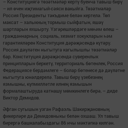
– Конституциягә төзәтмәләр кертү буенча тавыш бирү
– ил өчен иҗтимагый-сәяси вакыйга. Төзәтмәләр
Россия Президенты тәкъдиме белән кертелә. Төп
максат – халыкның тормыш сыйфатын, яшәү
шартларын яхшырту. Үзгәрешләрдәге мөһим өлеш –
гражданнарның социаль, хезмәт хокукларын һәм
гарантияләрен Конституция дәрәҗәсендә күтәрү.
Россия дәүләтен ныгытуга кагылышлы төзәтмәләр
бар. Конституция дәрәҗәсендә суверенлык
принципларын беркетү, территориаль бөтенлек, Россия
Федерациясе бердәмлеге – болар бөтенесе дә дәүләтне
ныгытуга юнәлдерелә. Тавыш бирү үзебезнең
язмышны, күпмилләтле илнең язмышын
формалаштыруда катнашу мөмкинлеге бирә, – диде
Виктор Демидов.
Әфган сугышын узган Рафаэль Шакирҗановның
фикерләре дә Демидовныкы белән охшаш. Ул тавыш
бирергә башкалабыздагы 86 нчы мәктәпкә килгән.