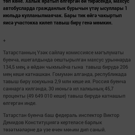
төп көне. Халык яратып өлгергән өй тирәсендә, махсус
автобусларда гражданлык бурычын үтәү ысуллары 1
июльдә кулланылмаячак. Бары тик өйгә чакыртып
яисә участокка килеп тавыш бирү генә мөмкин.
+
Татарстанның Үзәк сайлау комиссиясе мәгълүматы
буенча, ишегалдында оештырылган махсус урыннарда
134,5 мең, ә өйдән чыкмыйча гына тавыш бирүдә 206
мең кеше катнашкан. Гомумән алганда, республикада
тавыш бирү хокукына 2,9 млн кеше ия. Россия буенча
саннарга килгәндә, 30 июньгә ил халкының 45,7
проценты (49 649 010 кеше) тавыш бирүдә катнашып
өлгергән инде.
Татарстан буенча баш федераль инспектор Виктор
Демидов Конституциягә кертеләсе барлык
төзәтмәләрне дә үзе өчен мөһим дип саный.