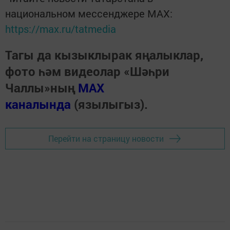
национальном мессенджере MАХ:
https://max.ru/tatmedia
Тагы да кызыклырак яңалыклар,
фото һәм видеолар «Шәһри
Чаллы»ның
MAX
каналында
(язылыгыз).
Перейти на страницу новости