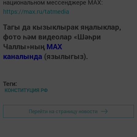
национальном мессенджере MАХ:
https://max.ru/tatmedia
Тагы да кызыклырак яңалыклар,
фото һәм видеолар «Шәһри
Чаллы»ның
MAX
каналында
(язылыгыз).
Теги:
КОНСТИТУЦИЯ РФ
Перейти на страницу новости