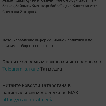
хезмәт хакы күләме, безнең түләүләр суммасы һәм
безнең байлыгыбыз шуңа бәйле", - дип билгеләп үтте
Светлана Захарова.
Фото: Управление информационной политики и по
связям с общественностью.
Следите за самым важным и интересным в
Telegram-канале
Татмедиа
Читайте новости Татарстана в
национальном мессенджере MАХ:
https://max.ru/tatmedia