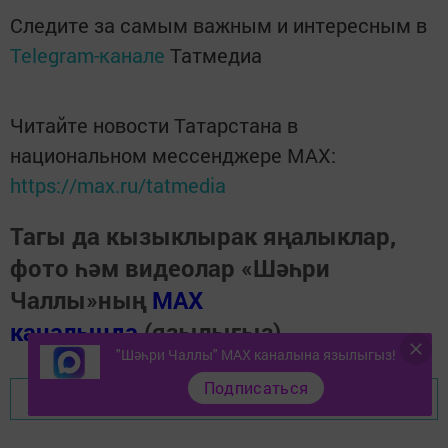
Следите за самым важным и интересным в
Telegram-канале
Татмедиа
Читайте новости Татарстана в
национальном мессенджере MАХ:
https://max.ru/tatmedia
Тагы да кызыклырак яңалыклар,
фото һәм видеолар «Шәһри
Чаллы»ның
MAX
каналында
(язылыгыз).
"Шәһри Чаллы" MAX каналына язылыгыз!
Подписаться
Перейти на страницу новости