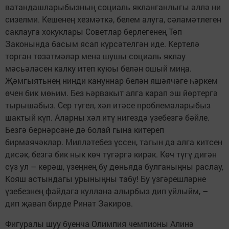
ватандашларыбызның социаль якланганлыгы әллә ни
сизелми. Кешенең хезмәткә, белем алуга, сәламәтлеген
саклауга хокуклары Советлар берлегенең Төп
Законында басым ясап күрсәтелгән иде. Кертелә
торган төзәтмәләр менә шушы социаль яклау
мәсьәләсен калку итеп куюы белән ошый миңа.
Җәмгыятьнең нинди кануннар белән яшәячәге һәркем
өчен бик мөһим. Без һәрвакыт алга карап эш йөртергә
тырышабыз. Сер түгел, хәл итәсе проблемаларыбыз
шактый күп. Аларны хәл итү нигездә үзебезгә бәйле.
Безгә бернәрсәне дә болай гына китереп
бирмәячәкләр. Милләтебез үссен, тагын да алга китсен
дисәк, безгә бик нык көч түгәргә кирәк. Көч түгү дигән
сүз ул – көрәш, үзеңнең бу дөньяда булганыңны раслау,
Кояш астындагы урыныңны табу! Бу үзгәрешләрне
үзебезнең файдага куллана алырбыз дип уйлыйм, –
дип җавап бирде Ринат Закиров.
Фигуралы шуу буенча Олимпия чемпионы Алинә