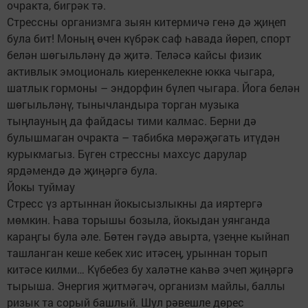
очракта, бигрәк тә.
Стрессны организмга зыян китермичә генә дә җиңеп
була бит! Моның өчен күбрәк саф һавада йөреп, спорт
белән шөгыльләнү дә җитә. Теләсә кайсы физик
активлык эмоциональ киеренкелекне юкка чыгара,
шатлык гормоны – эндорфин бүлеп чыгара. Йога белән
шөгыльләнү, тынычландыра торган музыка
тыңлауның да файдасы тими калмас. Берни дә
булышмаган очракта – табибка мөрәҗәгать итүдән
курыкмагыз. Бүген стрессны махсус дарулар
ярдәмендә дә җиңәргә була.
Йокы туймау
Стресс үз артыннан йокысызлыкны да ияртергә
мөмкин. Һава торышы бозыла, йокыдан уянганда
караңгы була әле. Бөтен гәүдә авырта, үзеңне кыйнап
ташланган кеше кебек хис итәсең, урыннан торып
китәсе килми… Күбебез бу халәтне каһвә эчеп җиңәргә
тырыша. Энергия җитмәгәч, организм майлы, баллы
ризык та сорый башлый. Шул рәвешле дөрес