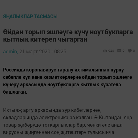
ЯҢАЛЫКЛАР ТАСМАСЫ
Өйдән торып эшләүгә күчү ноутбукларга
кытлык китереп чыгарган
admin,
21 март 2020 - 08:25
924
0
0
Россиядә коронавирус таралу ихтималыннан курку
сәбәпле күп кенә хезмәткәрләрне өйдән торып эшләүгә
күчерү аркасында ноутбукларга кытлык күзәтелә
башлаган.
Ихтыяҗ арту аркасында зур кибетләрнең
складларында электроника аз калган. Ә Кытайдан яңа
товар җибәрүдә тоткарлыклар бар, чөнки әле анда
вирусны җиңгәннән соң җитештерү тулысынча