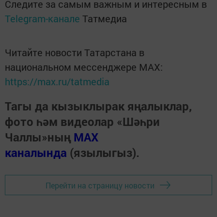
Следите за самым важным и интересным в
Telegram-канале
Татмедиа
Читайте новости Татарстана в
национальном мессенджере MАХ:
https://max.ru/tatmedia
Тагы да кызыклырак яңалыклар,
фото һәм видеолар «Шәһри
Чаллы»ның
MAX
каналында
(язылыгыз).
Перейти на страницу новости