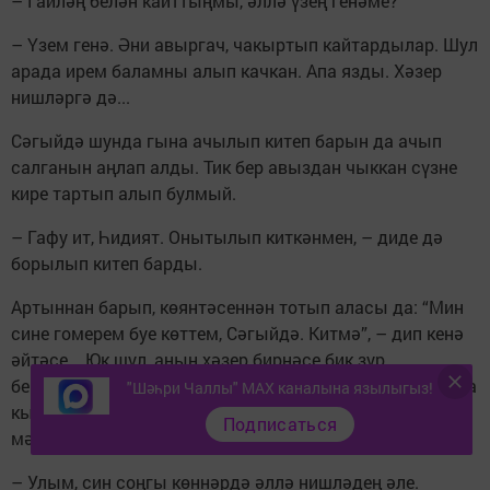
– Гаиләң белән кайттыңмы, әллә үзең генәме?
– Үзем генә. Әни авыргач, чакыртып кайтардылар. Шул
арада ирем баламны алып качкан. Апа язды. Хәзер
нишләргә дә...
Сәгыйдә шунда гына ачылып китеп барын да ачып
салганын аңлап алды. Тик бер авыздан чыккан сүзне
кире тартып алып булмый.
– Гафу ит, Һидият. Онытылып киткәнмен, – диде дә
борылып китеп барды.
Артыннан барып, көянтәсеннән тотып аласы да: “Мин
сине гомерем буе көттем, Сәгыйдә. Китмә”, – дип кенә
әйтәсе... Юк шул, аның хәзер бирнәсе бик зур,
берсеннән–берсе кечкенә биш баласы, хәерче Габдулла
"Шәһри Чаллы" MAX каналына язылыгыз!
кызы дип мыскыллаган, авылдан чыгып китәргә
Подписаться
мәҗбүр иткән урын өстендәге анасы бар.
– Улым, син соңгы көннәрдә әллә нишләдең әле.