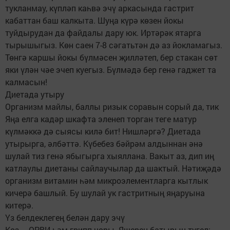
тукланмау, күпләп каһвә эчү аркасында гастрит
кабаттан баш калкыта. Шуңа күрә көзен йокы
туйдырудан да файдалы дару юк. Иртәрәк ятарга
тырышыгыз. Көн саен 7-8 сәгатьтән дә аз йокламагыз.
Төнгә каршы йокы бүлмәсен җилләтеп, бер стакан сөт
яки үлән чәе эчеп куегыз. Бүлмәдә бер генә гаджет та
калмасын!
Диетада утыру
Организм майлы, баллы ризык соравын сорый да, тик
Яңа елга кадәр шкафта эленеп торган теге матур
күлмәккә дә сыясы килә бит! Нишләргә? Диетада
утырырга, әлбәттә. Күбебез бәйрәм алдыннан әнә
шулай тиз генә ябыгырга хыяллана. Вакыт аз, дип иң
катлаулы диетаны сайлаучылар да шактый. Нәтиҗәдә
организм витамин һәм микроэлементларга кытлык
кичерә башлый. Бу шулай ук гастритның яңаруына
китерә.
Үз белдеклегең белән дару эчү
Көз – ОРВИ һәм грипп чоры. Яшерен-батырын түгел: