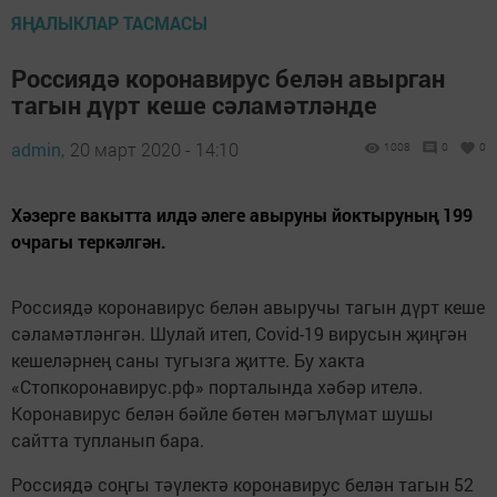
ЯҢАЛЫКЛАР ТАСМАСЫ
Россиядә коронавирус белән авырган
тагын дүрт кеше сәламәтләнде
admin,
20 март 2020 - 14:10
1008
0
0
Хәзерге вакытта илдә әлеге авыруны йоктыруның 199
очрагы теркәлгән.
Россиядә коронавирус белән авыручы тагын дүрт кеше
сәламәтләнгән. Шулай итеп, Covid-19 вирусын җиңгән
кешеләрнең саны тугызга җитте. Бу хакта
«Стопкоронавирус.рф» порталында хәбәр ителә.
Коронавирус белән бәйле бөтен мәгълүмат шушы
сайтта тупланып бара.
Россиядә соңгы тәүлектә коронавирус белән тагын 52