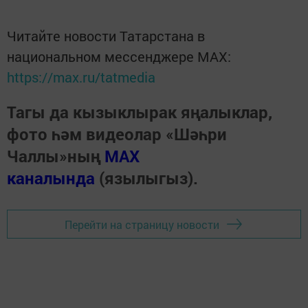
Читайте новости Татарстана в
национальном мессенджере MАХ:
https://max.ru/tatmedia
Тагы да кызыклырак яңалыклар,
фото һәм видеолар «Шәһри
Чаллы»ның
MAX
каналында
(язылыгыз).
Перейти на страницу новости