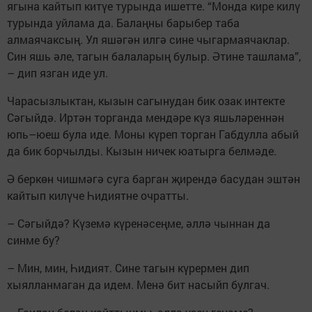
ягына кайтып китүе турында ишетте. “Монда кире килү
турында уйлама да. Балаңны барыбер таба
алмаячаксың. Ул яшәгән илгә сине чыгармаячаклар.
Син яшь әле, тагын балаларың булыр. Әтине ташлама”,
– дип язган иде ул.
Чарасызлыктан, кызын сагынудан бик озак интекте
Сәгыйдә. Иртән торганда мендәре күз яшьләреннән
юпь–юеш була иде. Моны күреп торган Габдулла абый
да бик борчылды. Кызын ничек юатырга белмәде.
Ә беркөн чишмәгә суга барган җирендә басудан эштән
кайтып килүче Һидиятне очратты.
– Сәгыйдә? Күземә күренәсеңме, әллә чыннан да
синме бу?
– Мин, мин, Һидият. Сине тагын күрермен дип
хыялланмаган да идем. Менә бит насыйп булгач.