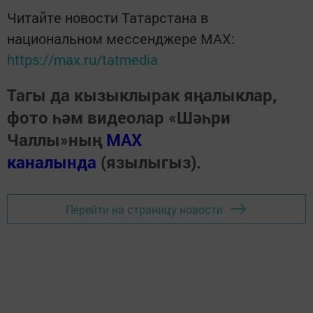
Читайте новости Татарстана в
национальном мессенджере MАХ:
https://max.ru/tatmedia
Тагы да кызыклырак яңалыклар,
фото һәм видеолар «Шәһри
Чаллы»ның
MAX
каналында
(язылыгыз).
Перейти на страницу новости