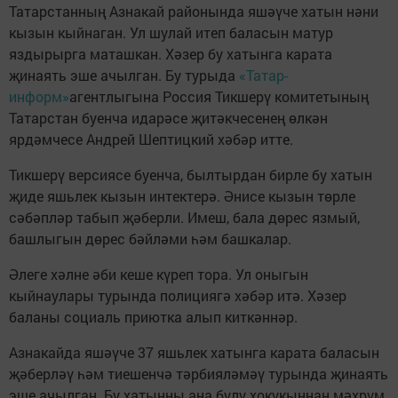
Татарстанның Азнакай районында яшәүче хатын нәни
кызын кыйнаган. Ул шулай итеп баласын матур
яздырырга маташкан. Хәзер бу хатынга карата
җинаять эше ачылган. Бу турыда
«Татар-
информ»
агентлыгына Россия Тикшерү комитетының
Татарстан буенча идарәсе җитәкчесенең өлкән
ярдәмчесе Андрей Шептицкий хәбәр итте.
Тикшерү версиясе буенча, былтырдан бирле бу хатын
җиде яшьлек кызын интектерә. Әнисе кызын төрле
сәбәпләр табып җәберли. Имеш, бала дөрес язмый,
башлыгын дөрес бәйләми һәм башкалар.
Әлеге хәлне әби кеше күреп тора. Ул оныгын
кыйнаулары турында полициягә хәбәр итә. Хәзер
баланы социаль приютка алып киткәннәр.
Азнакайда яшәүче 37 яшьлек хатынга карата баласын
җәберләү һәм тиешенчә тәрбияләмәү турында җинаять
эше ачылган. Бу хатынны ана булу хокукыннан мәхрүм