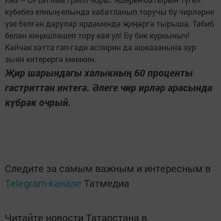
күбебез елның-елында кабатланып торучы бу чирләрне
үзе белгән дарулар ярдәмендә җиңәргә тырыша. Табиб
белән киңәшләшеп тору кая ул! Бу бик куркыныч!
Кайчак хәтта гап-гади аспирин да ашказанына зур
зыян китерергә мөмкин.
Җир шарындагы халыкның 60 проценты
гастриттан интегә. Әлеге чир ирләр арасында
күбрәк очрый.
Следите за самым важным и интересным в
Telegram-канале
Татмедиа
Читайте новости Татарстана в