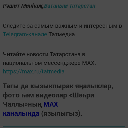
Рәшит Минһаҗ,
Ватаным Татарстан
Следите за самым важным и интересным в
Telegram-канале
Татмедиа
Читайте новости Татарстана в
национальном мессенджере MАХ:
https://max.ru/tatmedia
Тагы да кызыклырак яңалыклар,
фото һәм видеолар «Шәһри
Чаллы»ның
MAX
каналында
(язылыгыз).