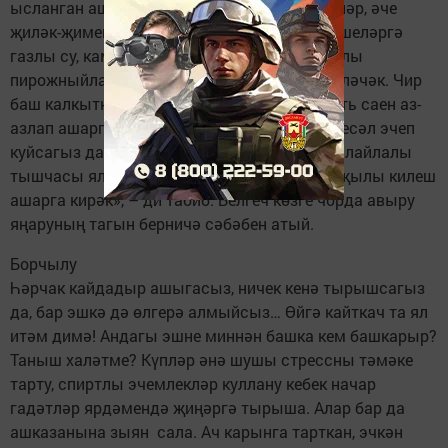
ысланган ашамлык, төрле соус, тәмләткечләр, әче
җиләк-җимеш керә. Гастриттан интеккән кешеләргә
газлы су, камыр ризыклары, торт һәм кремлы
пирожныйлардан да баш тартырга туры киләчәк. Чир
баш калкыткан чорда ризыкны һәр өч сәгать саен аз-
азлап ашарга кирәк. Төнгә каршы йогырт, кесәл эчеп
куйсагыз да, комачауламас. Ашказанының лайлалы
тышчасы ялкынсынмасын өчен, ризыкны җылы килеш
ашарга кирәк», – ди табиб. Белгеч көзге чорда авыру
яңаруның тагын берничә сәбәбен атый.
Борчылу
Һәрчак кайдадыр ашыгасыз, ничек кенә тырышсагыз
да, бар эшкә дә өлгерә алмыйсыз… Өйгә кайткач та ял
итәм димә! Андагы эшне миннән башка кем башкарыр?
Таныш халәтме? Күпләр әнә шушы стрессны тәмәке
тарту, спиртлы эчемлекләр куллану кебек начар
гадәтләр ярдәмендә җиңәргә тырыша. Алар бар да
ашказанына зыян сала. Ач карынга тарткан, эчкән