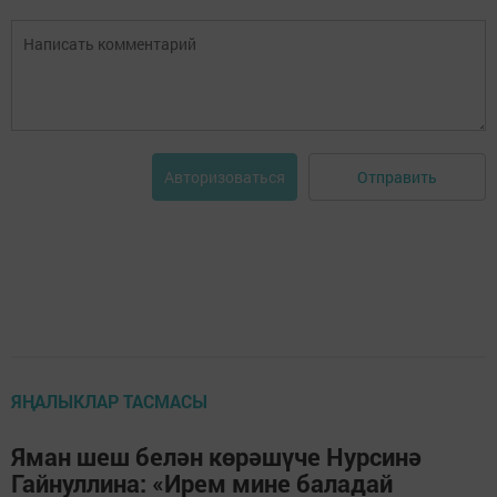
Отправить
Авторизоваться
ЯҢАЛЫКЛАР ТАСМАСЫ
Яман шеш белән көрәшүче Нурсинә
Гайнуллина: «Ирем мине баладай