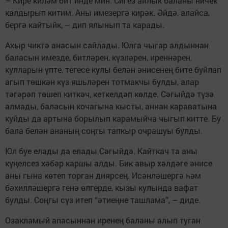
– Кире киләм бит инде мин. Сигез айлык баланы ничек
калдырып китим. Аны имезергә кирәк. Әйдә, алайса,
бергә кайтыйк, – дип ялынып та карады.
Ахыр чиктә анасын сайлады. Юлга чыгар алдыннан
баласын имезде, битләрен, күзләрен, иреннәрен,
кулларын үпте, тегесе кулы белән әнисенең бите буйлап
агып төшкән күз яшьләрен тотмакчы булды, алар
тәгәрәп төшеп киткәч, кеткелдәп көлде. Сәгыйдә түзә
алмады, баласын кочагына кысты, аннан караватына
куйды да артына борылып карамыйча чыгып китте. Бу
бала белән ананың соңгы тапкыр очрашуы булды.
Юл буе елады да елады Сәгыйдә. Кайткач та аны
күңелсез хәбәр каршы алды. Бик авыр хәлдәге әнисе
аны гына көтеп торган диярсең. Исәнләшергә һәм
бәхилләшергә генә өлгерде, кызы кулында вафат
булды. Соңгы сүз итеп “әтиеңне ташлама”, – диде.
Озакламый апасыннан иренең баланы алып туган