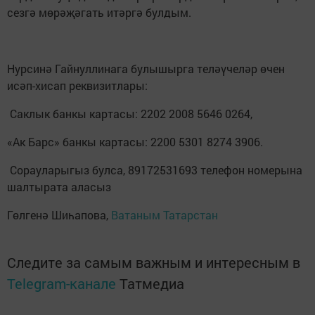
сезгә мөрәҗәгать итәргә булдым.
Нурсинә Гайнуллинага булышырга теләүчеләр өчен
исәп-хисап реквизитлары:
Саклык банкы картасы: 2202 2008 5646 0264,
«Ак Барс» банкы картасы: 2200 5301 8274 3906.
Сорауларыгыз булса, 89172531693 телефон номерына
шалтырата аласыз
Гөлгенә Шиһапова,
Ватаным Татарстан
Следите за самым важным и интересным в
Telegram-канале
Татмедиа