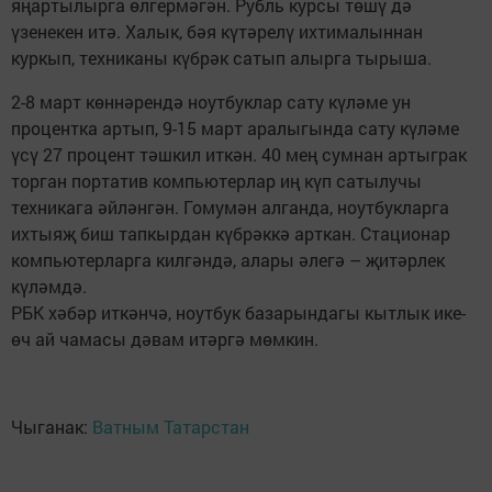
яңартылырга өлгермәгән. Рубль курсы төшү дә
үзенекен итә. Халык, бәя күтәрелү ихтималыннан
куркып, техниканы күбрәк сатып алырга тырыша.
2-8 март көннәрендә ноутбуклар сату күләме ун
процентка артып, 9-15 март аралыгында сату күләме
үсү 27 процент тәшкил иткән. 40 мең сумнан артыграк
торган портатив компьютерлар иң күп сатылучы
техникага әйләнгән. Гомумән алганда, ноутбукларга
ихтыяҗ биш тапкырдан күбрәккә арткан. Стационар
компьютерларга килгәндә, алары әлегә – җитәрлек
күләмдә.
РБК хәбәр иткәнчә, ноутбук базарындагы кытлык ике-
өч ай чамасы дәвам итәргә мөмкин.
Чыганак:
Ватным Татарстан