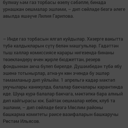
булмау һәм газ торбасы өзелү сәбәпле, бинада
урнашкан оешмалар эшләми, – дип сөйләде безгә әлеге
авылда яшәүче Лилия Гарипова.
– Инде газ торбасын ялгап куйдылар. Хәзерге вакытта
түбә калдыкларын сүтү белән мәшгульләр. Гадәттән
тыш хәлләр комиссиясе карары нигезендә бинаны
төзекләндерү өчен җирле бюджеттан, резерв
фондыннан акча бүлеп бирелде. Дүшәмбедән түбә ябу
эшенә тотынырлар, атна-ун көн эчендә бу эшләр
тәмамланыр дип уйлыйм. 1 апрельгә кадәр мәктәп
укучылары каникулда, балалар бакчалары карантинда
иде. Шуңа күрә балалар бакчага, мәктәпкә бара алмый
дип кайгырасы юк. Байтак оешмалар кебек, клуб та
эшләми, – дип сөйләде безгә Мөслим районы
башкарма комитеты рәисе вазифаларын башкаручы
Рөстәм Ильясов.