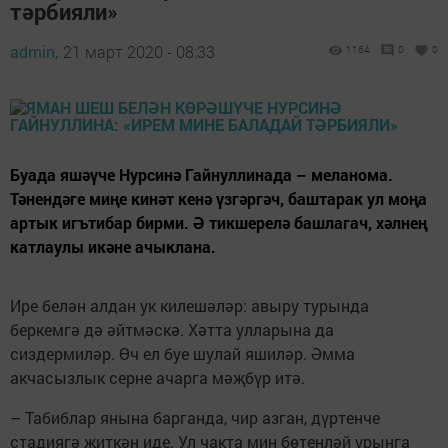
тәрбияли»
admin,
21 март 2020 - 08:33
1164
0
0
Буада яшәүче Нурсинә Гайнуллинада – меланома.
Тәнендәге миңе кинәт кенә үзгәргәч, баштарак ул моңа
артык игътибар бирми. Ә тикшерелә башлагач, хәлнең
катлаулы икәне ачыклана.
Ире белән алдан ук килешәләр: авыру турында
беркемгә дә әйтмәскә. Хәтта улларына да
сиздермиләр. Өч ел буе шулай яшиләр. Әмма
акчасызлык серне ачарга мәҗбүр итә.
– Табиблар янына барганда, чир азган, дүртенче
стадиягә җиткән иде. Ул чакта мин бөтенләй урынга