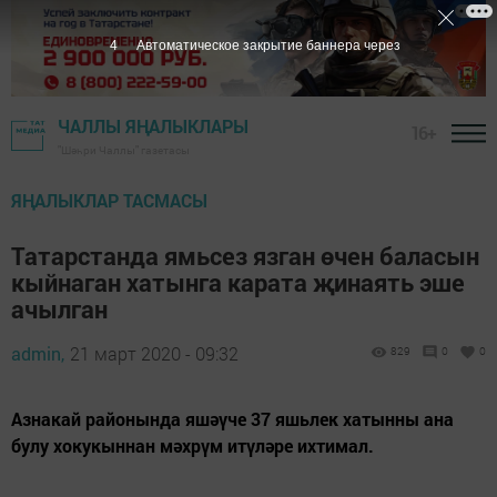
3
Автоматическое закрытие баннера через
ЧАЛЛЫ ЯҢАЛЫКЛАРЫ
16+
"Шәһри Чаллы" газетасы
ЯҢАЛЫКЛАР ТАСМАСЫ
Татарстанда ямьсез язган өчен баласын
кыйнаган хатынга карата җинаять эше
ачылган
admin,
21 март 2020 - 09:32
829
0
0
Азнакай районында яшәүче 37 яшьлек хатынны ана
булу хокукыннан мәхрүм итүләре ихтимал.