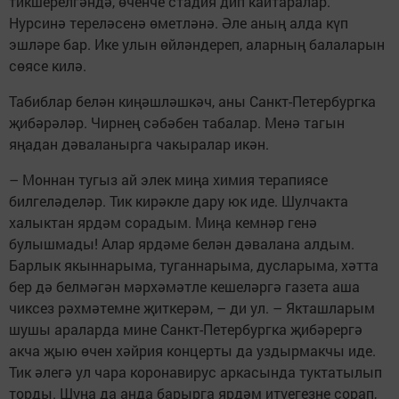
тикшерелгәндә, өченче стадия дип кайтаралар.
Нурсинә тереләсенә өметләнә. Әле аның алда күп
эшләре бар. Ике улын өйләндереп, аларның балаларын
сөясе килә.
Табиблар белән киңәшләшкәч, аны Санкт-Петербургка
җибәрәләр. Чирнең сәбәбен табалар. Менә тагын
яңадан дәваланырга чакыралар икән.
– Моннан тугыз ай элек миңа химия терапиясе
билгеләделәр. Тик кирәкле дару юк иде. Шулчакта
халыктан ярдәм сорадым. Миңа кемнәр генә
булышмады! Алар ярдәме белән дәвалана алдым.
Барлык якыннарыма, туганнарыма, дусларыма, хәтта
бер дә белмәгән мәрхәмәтле кешеләргә газета аша
чиксез рәхмәтемне җиткерәм, – ди ул. – Якташларым
шушы араларда мине Санкт-Петербургка җибәрергә
акча җыю өчен хәйрия концерты да уздырмакчы иде.
Тик әлегә ул чара коронавирус аркасында туктатылып
торды. Шуңа да анда барырга ярдәм итүегезне сорап,