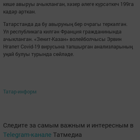
кеше авыруы ачыкланган, хәзер әлеге күрсәткеч 199га
кадәр арткан.
Татарстанда да бу авыруның бер очрагы теркәлгән.
Ул республикага килгән Франция гражданинында
ачыкланган. «Зенит-Казан» волейболчысы Эрвин
Нгапет Covid-19 вирусына тапшырган анализларының
уңай булуы турында сөйләде.
Татар-информ
Следите за самым важным и интересным в
Telegram-канале
Татмедиа