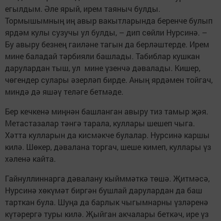
егылдым. Әле ярый, ирем таяныч булды.
Тормышымның иң авыр вакытларында беренче булып
ярдәм кулы сузучы ул булды, – дип сөйли Нурсинә. –
Бу авыру безнең гаиләне тагын да берләштерде. Ирем
мине баладай тәрбияли башлады. Табиблар кушкан
дарулардан тыш, ул мине үзенчә дәвалады. Кишер,
чөгендер сулары әзерләп бирде. Аның ярдәмен тойгач,
миндә дә яшәү теләге бетмәде.
Бер кечкенә миңнән башланган авыру тиз тамыр җәя.
Метастазалар тәнгә тарала, куллары шешеп чыга.
Хәтта кулларын да кисмәкче булалар. Нурсинә каршы
килә. Шөкер, дәвалана торгач, шеше кимеп, куллары үз
хәленә кайта.
Гайнуллиннарга дәвалану кыйммәткә төшә. Җитмәсә,
Нурсинә хөкүмәт биргән бушлай дарулардан да баш
тарткан була. Шуңа да барлык чыгымнарны үзләренә
күтәрергә туры килә. Җыйган акчалары беткәч, ире үз