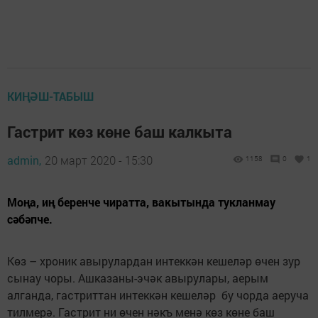
КИҢӘШ-ТАБЫШ
Гастрит көз көне баш калкыта
admin,
20 март 2020 - 15:30
1158
0
1
Моңа, иң беренче чиратта, вакытында тукланмау
сәбәпче.
Көз – хроник авырулардан интеккән кешеләр өчен зур
сынау чоры. Ашказаны-эчәк авырулары, аерым
алганда, гастриттан интеккән кешеләр бу чорда аеруча
тилмерә. Гастрит ни өчен нәкъ менә көз көне баш