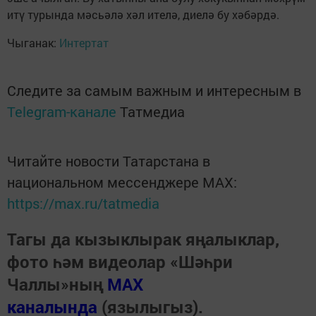
итү турында мәсьәлә хәл ителә, диелә бу хәбәрдә.
Чыганак:
Интертат
Следите за самым важным и интересным в
Telegram-канале
Татмедиа
Читайте новости Татарстана в
национальном мессенджере MАХ:
https://max.ru/tatmedia
Тагы да кызыклырак яңалыклар,
фото һәм видеолар «Шәһри
Чаллы»ның
MAX
каналында
(язылыгыз).