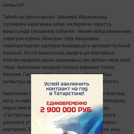
калкыта?
Табиб-гастроэнтеролог Эльмира Ибраһимова
сүзләренә караганда, моңа, иң беренче чиратта,
вакытында тукланмау сәбәпче. «Көзен кояш көннән-көн
сирәгрәк күренә, йокыдан тору авырлаша,
планлаштырган эшләрне башкарырга җитешеп булмый
башлый. Хәтта вакытында ашарга да онытабыз.
Кайчак көндезге ашны ашамавың төн җиткәч кенә искә
төшә. Ашказаны мондый салкын карашка түзми,
билгеле. Гастрит кебек чирләрнең кабаттан баш
калкытуы да иң элек әнә шуңа бәйле», – ди белгеч.
Ашаганнан соң эч авырту, сару кайнау, күңел болгану,
косу, эч кабару, эч кату яки эч китү кебек билгеләрнең
берсе генә күзәтелсә дә, шикләнергә урын бар.
«Гастритның беренче билгеләре күренә башлауга
рационга үт суы бүленүне көчәйтүче ризыкларны
кертмәгез. Бу исемлеккә тозлы, кыздырылган, ачы,