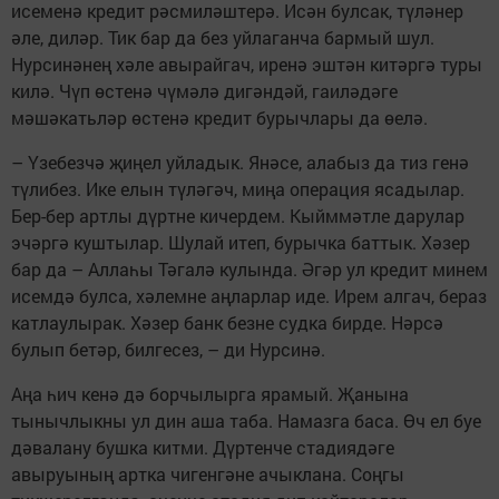
исеменә кредит рәсмиләштерә. Исән булсак, түләнер
әле, диләр. Тик бар да без уйлаганча бармый шул.
Нурсинәнең хәле авырайгач, иренә эштән китәргә туры
килә. Чүп өстенә чүмәлә дигәндәй, гаиләдәге
мәшәкатьләр өстенә кредит бурычлары да өелә.
– Үзебезчә җиңел уйладык. Янәсе, алабыз да тиз генә
түлибез. Ике елын түләгәч, миңа операция ясадылар.
Бер-бер артлы дүртне кичердем. Кыйммәтле дарулар
эчәргә куштылар. Шулай итеп, бурычка баттык. Хәзер
бар да – Аллаһы Тәгалә кулында. Әгәр ул кредит минем
исемдә булса, хәлемне аңларлар иде. Ирем алгач, бераз
катлаулырак. Хәзер банк безне судка бирде. Нәрсә
булып бетәр, билгесез, – ди Нурсинә.
Аңа һич кенә дә борчылырга ярамый. Җанына
тынычлыкны ул дин аша таба. Намазга баса. Өч ел буе
дәвалану бушка китми. Дүртенче стадиядәге
авыруының артка чигенгәне ачыклана. Соңгы