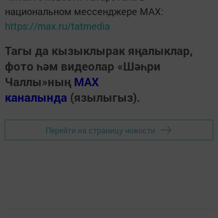
национальном мессенджере MАХ:
https://max.ru/tatmedia
Тагы да кызыклырак яңалыклар,
фото һәм видеолар «Шәһри
Чаллы»ның
MAX
каналында
(язылыгыз).
Перейти на страницу новости