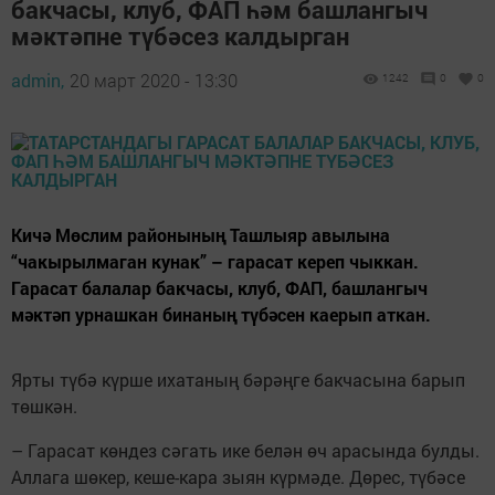
бакчасы, клуб, ФАП һәм башлангыч
мәктәпне түбәсез калдырган
admin,
20 март 2020 - 13:30
1242
0
0
Кичә Мөслим районының Ташлыяр авылына
“чакырылмаган кунак” – гарасат кереп чыккан.
Гарасат балалар бакчасы, клуб, ФАП, башлангыч
мәктәп урнашкан бинаның түбәсен каерып аткан.
Ярты түбә күрше ихатаның бәрәңге бакчасына барып
төшкән.
– Гарасат көндез сәгать ике белән өч арасында булды.
Аллага шөкер, кеше-кара зыян күрмәде. Дөрес, түбәсе