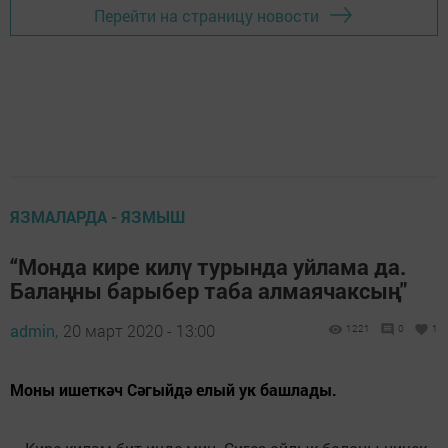
Перейти на страницу новости
ЯЗМАЛАРДА - ЯЗМЫШ
“Монда кире килү турында уйлама да.
Балаңны барыбер таба алмаячаксың"
admin,
20 март 2020 - 13:00
1221
0
1
Моны ишеткәч Сәгыйдә елый ук башлады.