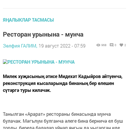
ЯҢАЛЫКЛАР ТАСМАСЫ
Ресторан урынына - мунча
Зөлфия ГАЛИМ,
19 август 2022 - 07:59
968
0
2
Милек хуҗасының әтисе Мидехәт Кадыйров әйтүенчә,
реконструкция кысаларында бинаның бер өлешен
сүтәргә туры киләчәк.
Танылган «Арарат» рестораны бинасында мунча
булачак. Мәгълүм булганча әлеге бина берничә ел буш
торды, биредә балалар уйнап янгын да чыгарган иде.