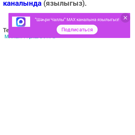
каналында
(язылыгыз).
"Шәһри Чаллы" MAX каналына язылыгыз!
Теги:
Подписаться
МИНЕМ УҢЫШ БӘЙГЕ
Перейти на страницу новости