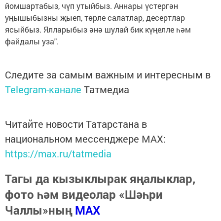
йомшартабыз, чүп утыйбыз. Аннары үстергән
уңышыбызны җыеп, төрле салатлар, десертлар
ясыйбыз. Ялларыбыз әнә шулай бик күңелле һәм
файдалы уза".
Следите за самым важным и интересным в
Telegram-канале
Татмедиа
Читайте новости Татарстана в
национальном мессенджере MАХ:
https://max.ru/tatmedia
Тагы да кызыклырак яңалыклар,
фото һәм видеолар «Шәһри
Чаллы»ның
MAX