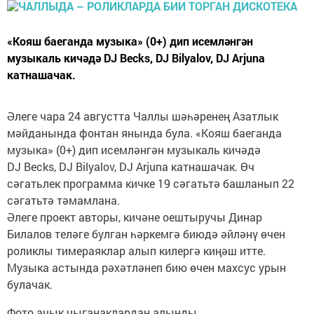
«Кояш баеганда музыка» (0+) дип исемләнгән
музыкаль кичәдә DJ Becks, DJ Bilyalov, DJ Arjuna
катнашачак.
Әлеге чара 24 августта Чаллы шәһәренең Азатлык
мәйданында фонтан янында була. «Кояш баеганда
музыка» (0+) дип исемләнгән музыкаль кичәдә
DJ Becks, DJ Bilyalov, DJ Arjuna катнашачак. Өч
сәгатьлек программа кичке 19 сәгатьтә башланып 22
сәгатьтә тәмамлана.
Әлеге проект авторы, кичәне оештыручы Динар
Билалов теләге булган һәркемгә биюдә әйләнү өчен
роликлы тимераяклар алып килергә киңәш итте.
Музыка астында рәхәтләнеп бию өчен махсус урын
булачак.
Фото ачык чыганаклардан алынды.