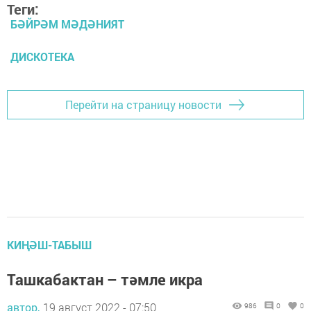
Теги:
БӘЙРӘМ МӘДӘНИЯТ
ДИСКОТЕКА
Перейти на страницу новости
КИҢӘШ-ТАБЫШ
Ташкабактан – тәмле икра
автор,
19 август 2022 - 07:50
986
0
0