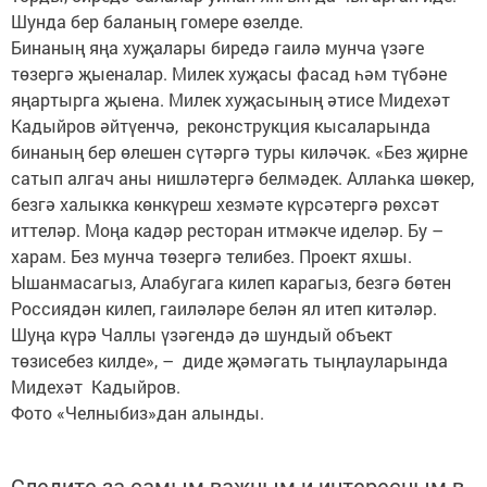
Шунда бер баланың гомере өзелде.
Бинаның яңа хуҗалары биредә гаилә мунча үзәге
төзергә җыеналар. Милек хуҗасы фасад һәм түбәне
яңартырга җыена. Милек хуҗасының әтисе Мидехәт
Кадыйров әйтүенчә, реконструкция кысаларында
бинаның бер өлешен сүтәргә туры киләчәк. «Без җирне
сатып алгач аны нишләтергә белмәдек. Аллаһка шөкер,
безгә халыкка көнкүреш хезмәте күрсәтергә рөхсәт
иттеләр. Моңа кадәр ресторан итмәкче иделәр. Бу –
харам. Без мунча төзергә телибез. Проект яхшы.
Ышанмасагыз, Алабугага килеп карагыз, безгә бөтен
Россиядән килеп, гаиләләре белән ял итеп китәләр.
Шуңа күрә Чаллы үзәгендә дә шундый объект
төзисебез килде», – диде җәмәгать тыңлауларында
Мидехәт Кадыйров.
Фото «Челныбиз»дан алынды.
Следите за самым важным и интересным в