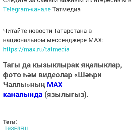
Telegram-канале
Татмедиа
Читайте новости Татарстана в
национальном мессенджере MАХ:
https://max.ru/tatmedia
Тагы да кызыклырак яңалыклар,
фото һәм видеолар «Шәһри
Чаллы»ның
MAX
каналында
(язылыгыз).
Теги:
ТӨЗЕЛЕШ