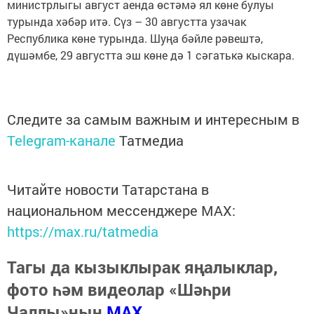
министрлыгы август аенда өстәмә ял көне булуы
турында хәбәр итә. Сүз – 30 августта узачак
Республика көне турында. Шуңа бәйле рәвештә,
дүшәмбе, 29 августта эш көне дә 1 сәгатькә кыскара.
Следите за самым важным и интересным в
Telegram-канале
Татмедиа
Читайте новости Татарстана в
национальном мессенджере MАХ:
https://max.ru/tatmedia
Тагы да кызыклырак яңалыклар,
фото һәм видеолар «Шәһри
Чаллы»ның
MAX