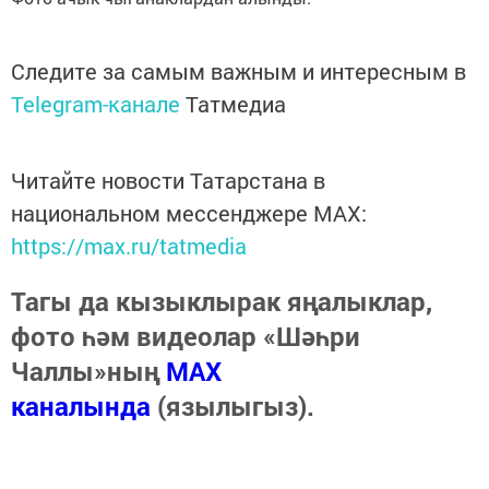
Следите за самым важным и интересным в
Telegram-канале
Татмедиа
Читайте новости Татарстана в
национальном мессенджере MАХ:
https://max.ru/tatmedia
Тагы да кызыклырак яңалыклар,
фото һәм видеолар «Шәһри
Чаллы»ның
MAX
каналында
(язылыгыз).