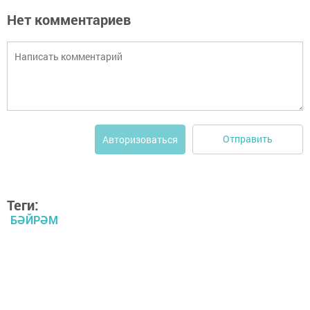
Нет комментариев
Отправить
Авторизоваться
Теги:
БӘЙРӘМ