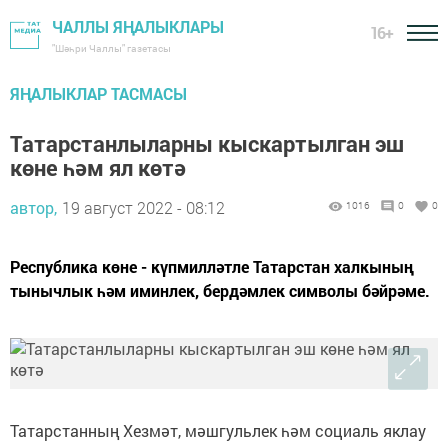
ЧАЛЛЫ ЯҢАЛЫКЛАРЫ
16+
"Шәһри Чаллы" газетасы
ЯҢАЛЫКЛАР ТАСМАСЫ
Татарстанлыларны кыскартылган эш
көне һәм ял көтә
автор,
19 август 2022 - 08:12
1016
0
0
Республика көне - күпмилләтле Татарстан халкының
тынычлык һәм иминлек, бердәмлек символы бәйрәме.
Татарстанның Хезмәт, мәшгульлек һәм социаль яклау