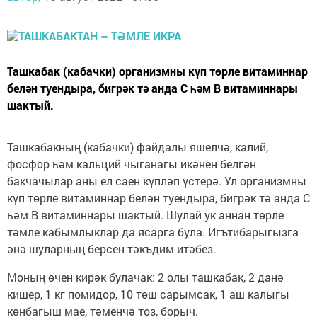
Ташкабак (кабачки) организмны күп төрле витаминнар
белән туендыра, бигрәк тә анда С һәм В витаминнары
шактый.
Ташкабакның (кабачки) файдалы яшелчә, калий,
фосфор һәм кальций чыганагы икәнен белгән
бакчачылар аны ел саен күпләп үстерә. Ул организмны
күп төрле витаминнар белән туендыра, бигрәк тә анда С
һәм В витаминнары шактый. Шулай ук аннан төрле
тәмле кабымлыклар да ясарга була. Игътибарыгызга
әнә шуларның берсен тәкъдим итәбез.
Моның өчен кирәк булачак: 2 олы ташкабак, 2 данә
кишер, 1 кг помидор, 10 төш сарымсак, 1 аш калыгы
көнбагыш мае, тәменчә тоз, борыч.