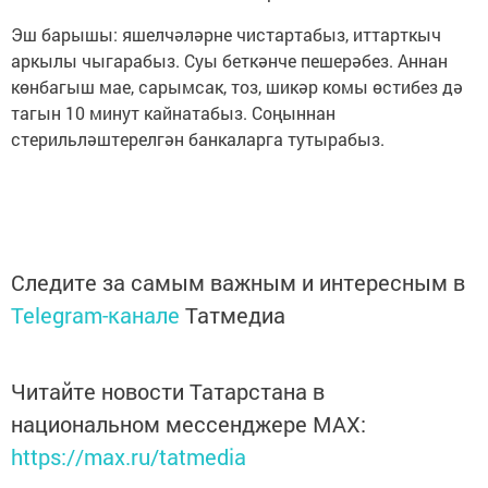
Эш барышы: яшелчәләрне чистартабыз, иттарткыч
аркылы чыгарабыз. Суы беткәнче пешерәбез. Аннан
көнбагыш мае, сарымсак, тоз, шикәр комы өстибез дә
тагын 10 минут кайнатабыз. Соңыннан
стерильләштерелгән банкаларга тутырабыз.
Следите за самым важным и интересным в
Telegram-канале
Татмедиа
Читайте новости Татарстана в
национальном мессенджере MАХ:
https://max.ru/tatmedia