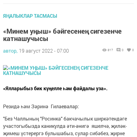
ЯҢАЛЫКЛАР ТАСМАСЫ
«Минем уңыш» бәйгесенең сигезенче
катнашучысы
автор,
19 август 2022 - 07:00
817
0
0
«Ялларыбыз бик күңелле һәм файдалы уза».
Резидә һәм Зәринә Гилаевалар:
"Без Чаллының "Росинка" бакчачылык ширкәтендәге
участогыбызда каникулда әти-әнигә яшелчә, җиләк-
җимеш үстерергэ булышабыз, сулар сибәбез, җирне