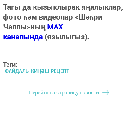
Тагы да кызыклырак яңалыклар,
фото һәм видеолар «Шәһри
Чаллы»ның
MAX
каналында
(язылыгыз).
Теги:
ФАЙДАЛЫ КИҢӘШ РЕЦЕПТ
Перейти на страницу новости