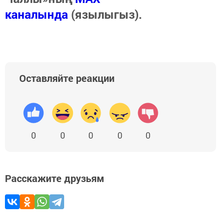
каналында
(язылыгыз).
Оставляйте реакции
0
0
0
0
0
Расскажите друзьям