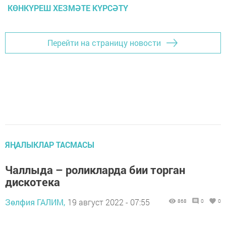
КӨНКҮРЕШ ХЕЗМӘТЕ КҮРСӘТҮ
Перейти на страницу новости
ЯҢАЛЫКЛАР ТАСМАСЫ
Чаллыда – роликларда бии торган
дискотека
Зөлфия ГАЛИМ,
19 август 2022 - 07:55
868
0
0