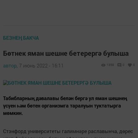
БЕЗНЕҢ БАКЧА
Бөтнек яман шешне бетерергә булыша
автор,
7 июнь 2022 - 16:11
1358
0
0
Табибларның дәвалавы белән бергә ул яман шешнең
үсүен һәм бөтен организмга таралуын туктатырга
мөмкин.
Стэнфорд университеты галимнәре раславынча, дөрес