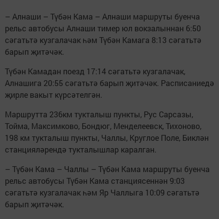
– Алнаши – Түбән Кама – Алнаши маршруты буенча
рельс автобусы Алнаши тимер юл вокзалыннан 6:50
сәгатьтә кузгалачак һәм Түбән Камага 8:13 сәгатьтә
барып җитәчәк.
Түбән Камадан поезд 17:14 сәгатьтә кузгалачак,
Алнашига 20:55 сәгатьтә барып җитәчәк. Расписаниедә
җирле вакыт күрсәтелгән.
Маршрутта 236км тукталыш пункты, Рус Сарсазы,
Тойма, Максимково, Бондюг, Менделеевск, Тихоново,
198 км тукталыш пункты, Чаллы, Круглое Поле, Биклән
станцияләрендә тукталышлар каралган.
– Түбән Кама – Чаллы – Түбән Кама маршруты буенча
рельс автобусы Түбән Кама станциясеннән 9:03
сәгатьтә кузгалачак һәм Яр Чаллыга 10:09 сәгатьтә
барып җитәчәк.