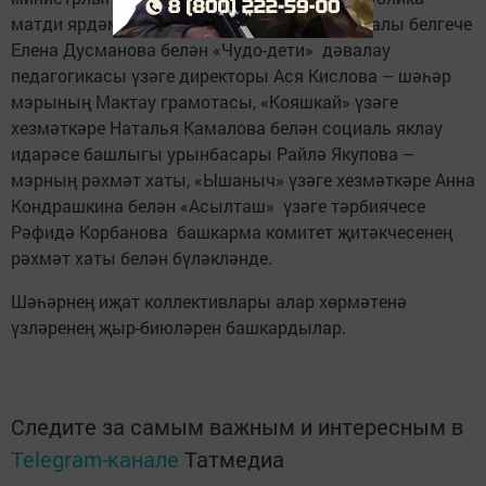
матди ярдәм күрсәтү үзәгенең Чаллы филиалы белгече
Елена Дусманова белән «Чудо-дети» дәвалау
педагогикасы үзәге директоры Ася Кислова – шәһәр
мэрының Мактау грамотасы, «Кояшкай» үзәге
хезмәткәре Наталья Камалова белән социаль яклау
идарәсе башлыгы урынбасары Райлә Якупова –
мэрның рәхмәт хаты, «Ышаныч» үзәге хезмәткәре Анна
Кондрашкина белән «Асылташ» үзәге тәрбиячесе
Рәфидә Корбанова башкарма комитет җитәкчесенең
рәхмәт хаты белән бүләкләнде.
Шәһәрнең иҗат коллективлары алар хөрмәтенә
үзләренең җыр-биюләрен башкардылар.
Следите за самым важным и интересным в
Telegram-канале
Татмедиа