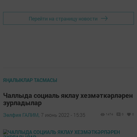
Перейти на страницу новости
ЯҢАЛЫКЛАР ТАСМАСЫ
Чаллыда социаль яклау хезмәткәрләрен
зурладылар
Зөлфия ГАЛИМ,
7 июнь 2022 - 15:35
1474
0
0