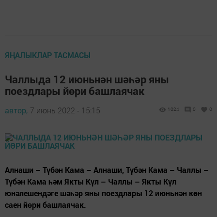
ЯҢАЛЫКЛАР ТАСМАСЫ
Чаллыда 12 июньнән шәһәр яны
поездлары йөри башлаячак
автор,
7 июнь 2022 - 15:15
1024
0
0
Алнаши – Түбән Кама – Алнаши, Түбән Кама – Чаллы –
Түбән Кама һәм Якты Күл – Чаллы – Якты Күл
юнәлешендәге шәһәр яны поездлары 12 июньнән көн
саен йөри башлаячак.