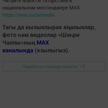
Читайте новости Татарстана в
национальном мессенджере MАХ:
https://max.ru/tatmedia
Тагы да кызыклырак яңалыклар,
фото һәм видеолар «Шәһри
Чаллы»ның
MAX
каналында
(язылыгыз).
Перейти на страницу новости