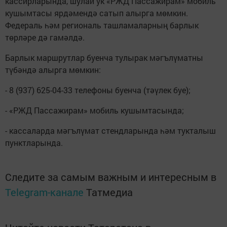
кассирларында, шулай ук «РЖД Пассажирам» мобиль
кушымтасы ярдәмендә сатып алырга мөмкин.
Федераль һәм региональ ташламаларның барлык
төрләре дә гамәлдә.
Барлык маршрутлар буенча тулырак мәгълүматны
түбәндә алырга мөмкин:
- 8 (937) 625-04-33 телефоны буенча (тәүлек буе);
- «РЖД Пассажирам» мобиль кушымтасында;
- кассаларда мәгълүмат стендларында һәм тукталыш
пунктларында.
Следите за самым важным и интересным в
Telegram-канале
Татмедиа