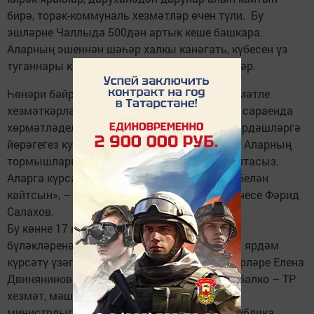
бирә, торак-коммуналь хезмәтләр өчен түли. Бу
эшләрне Чаллыда 500дән артык кеше башкара.
Аларның эшеннән шәһәр халкы канәгать, күбесен үз
туганнары кебек яраталар һәм хөрмәт итәләр.
Һөнәри бәйрәмнәре алдыннан әлеге мәрхәмәтле
хезмәткәрләрнең иң уңганнарын Тантанлар сараенда
хөрмәтләделәр. «Сез ярдәмгә мохтаҗ шәһәрдәшләргә
йөрәгегез кушуы буенча хезмәт күрсәтәсез. Аларның
тормышларын ямьлисез, киләчәккә өмет уятасыз.
Аларга күрсәткән игелегегез үзегезгә меңе белән
кайтсын», – диде башкарма комитет җитәкчесе Фәрид
Салахов.
Бу көнне 17 кеше республика һәм шәһәрнең
бүләкләренә лаек булды. Республика матди ярдәм
күрсәтү үзәгенең Чаллы филиалы хезмәткәрләре Елена
Двинянинова, Тамара Логинова, Оксана Рыбалко – ТР
хезмәт, мәшгульлек һәм социаль яклау
министрлыгының Мактау грамотасы, республика