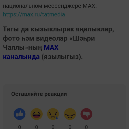
национальном мессенджере MАХ:
https://max.ru/tatmedia
Тагы да кызыклырак яңалыклар,
фото һәм видеолар «Шәһри
Чаллы»ның
MAX
каналында
(язылыгыз).
Оставляйте реакции
0
0
0
0
0