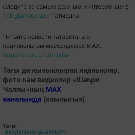
Следите за самым важным и интересным в
Telegram-канале
Татмедиа
Читайте новости Татарстана в
национальном мессенджере MАХ:
https://max.ru/tatmedia
Тагы да кызыклырак яңалыклар,
фото һәм видеолар «Шәһри
Чаллы»ның
MAX
каналында
(язылыгыз).
Теги:
ФАЙДАЛЫ КИҢӘШ РЕЦЕПТ