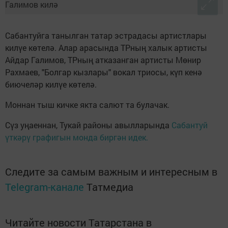
Сабантуйга танылган татар эстрадасы артистлары
килүе көтелә. Алар арасында ТРның халык артисты
Айдар Галимов, ТРның атказанган артисты Мөнир
Рахмаев, "Болгар кызлары" вокал триосы, күп кенә
биючеләр килүе көтелә.
Моннан тыш кичке якта салют та булачак.
Сүз уңаеннан, Тукай районы авылларында
Сабантуй
үткәрү графигын монда биргән идек.
Следите за самым важным и интересным в
Telegram-канале
Татмедиа
Читайте новости Татарстана в