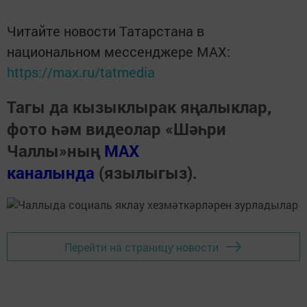
Читайте новости Татарстана в
национальном мессенджере MАХ:
https://max.ru/tatmedia
Тагы да кызыклырак яңалыклар,
фото һәм видеолар «Шәһри
Чаллы»ның
MAX
каналында
(язылыгыз).
Перейти на страницу новости