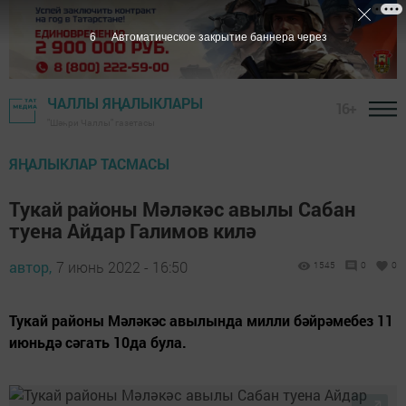
5
Автоматическое закрытие баннера через
ЧАЛЛЫ ЯҢАЛЫКЛАРЫ
16+
"Шәһри Чаллы" газетасы
ЯҢАЛЫКЛАР ТАСМАСЫ
Тукай районы Мәләкәс авылы Сабан
туена Айдар Галимов килә
автор,
7 июнь 2022 - 16:50
1545
0
0
Тукай районы Мәләкәс авылында милли бәйрәмебез 11
июньдә сәгать 10да була.