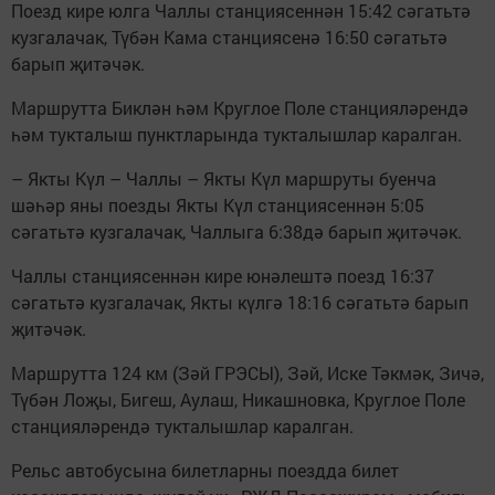
Поезд кире юлга Чаллы станциясеннән 15:42 сәгатьтә
кузгалачак, Түбән Кама станциясенә 16:50 сәгатьтә
барып җитәчәк.
Маршрутта Биклән һәм Круглое Поле станцияләрендә
һәм тукталыш пунктларында тукталышлар каралган.
– Якты Күл – Чаллы – Якты Күл маршруты буенча
шәһәр яны поезды Якты Күл станциясеннән 5:05
сәгатьтә кузгалачак, Чаллыга 6:38дә барып җитәчәк.
Чаллы станциясеннән кире юнәлештә поезд 16:37
сәгатьтә кузгалачак, Якты күлгә 18:16 сәгатьтә барып
җитәчәк.
Маршрутта 124 км (Зәй ГРЭСЫ), Зәй, Иске Тәкмәк, Зичә,
Түбән Лоҗы, Бигеш, Аулаш, Никашновка, Круглое Поле
станцияләрендә тукталышлар каралган.
Рельс автобусына билетларны поездда билет