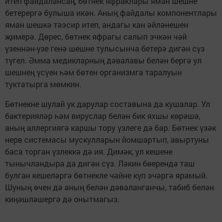
итеп файдалансаң, бөтнек яфраклары яман шешне
бетерергә булыша икән. Аның файдалы компонентлары
яман шешкә тәэсир итеп, андагы кан әйләнешен
җимерә. Дөрес, бөтнек яфрагы салып эчкән чәй
үзеннән-үзе генә шешне тулысынча бетерә дигән сүз
түгел. Әмма медикларның дәвалавы белән бергә ул
шешнең үсүен һәм бөтен организмга таралуын
туктатырга мөмкин.
Бөтнекне шулай ук дарулар составына да кушалар. Ул
бактерияләр һәм вируслар белән бик яхшы көрәшә,
аның аллергиягә каршы тору үзлеге дә бар. Бөтнек үзәк
нерв системасы мускулларын йомшартып, авыртуны
баса торган үзлеккә дә ия. Димәк, ул кешене
тынычландыра да дигән сүз. Ләкин бөерендә таш
булган кешеләргә бөтнекле чәйне күп эчәргә ярамый.
Шуның өчен дә аның белән дәваланганчы, табиб белән
киңәшләшергә дә онытмагыз.