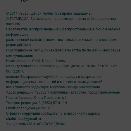
© 2011 - 2026. Шәһри Чаллы. Все права защищены.
© ТАТМЕДИА. Все материалы, размещенные на сайте, защищены
законом.
Перепечатка, воспроизведение и распространение в любом объеме
информации,
размещенной на сайте, возможна только с письменного согласия
редакций СМИ.
При поддержке Республиканского агентства по печати и массовым
коммуникациям.
Наименование СМИ: Шəhри Чаллы
№ свидетельства о регистрации СМИ, дата: ЭЛ № ФС 77-67912 от
06.12.2016
выдано Федеральной службой по надзору в сфере связи,
информационных технологий и массовых коммуникаций
ФИО главного редактора: Юсупова Резида Махмутовна
Адрес редакции: 423827, Республика Татарстан, город Набережные
Челны, бульвар Юных Ленинцев, д.9
Телефон редакции: 8 (8552) 57-01-19
Email: shahri_chally@mail.ru
О фактах коррупции сообщить по электронному адресу:
shahri_chally@mail.ru
Учредитель СМИ: АО «ТАТМЕДИА»