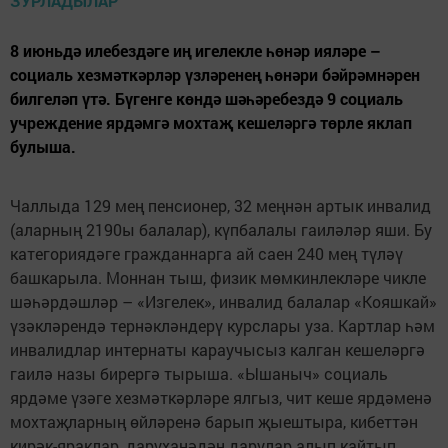
8 июньдә илебездәге иң игелекле һөнәр ияләре –
социаль хезмәткәрләр үзләренең һөнәри бәйрәмнәрен
билгеләп үтә. Бүгенге көндә шәһәребездә 9 социаль
учреждение ярдәмгә мохтаҗ кешеләргә төрле яклап
булыша.
Чаллыда 129 мең пенсионер, 32 меңнән артык инвалид
(аларның 2190ы балалар), күпбалалы гаиләләр яши. Бу
категориядәге гражданнарга ай саен 240 мең түләү
башкарыла. Моннан тыш, физик мөмкинлекләре чикле
шәһәрдәшләр – «Изгелек», инвалид балалар «Кояшкай»
үзәкләрендә тернәкләндерү курслары уза. Картлар һәм
инвалидлар интернаты караучысыз калган кешеләргә
гаилә назы бирергә тырыша. «Ышаныч» социаль
ярдәме үзәге хезмәткәрләре ялгыз, чит кеше ярдәменә
мохтаҗларның өйләренә барып җыештыра, кибеттән
кирәк-яраклар, даруханәдән дарулар алып кайтып