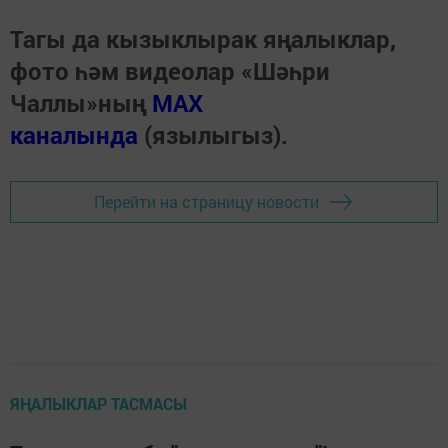
Тагы да кызыклырак яңалыклар,
фото һәм видеолар «Шәһри
Чаллы»ның
MAX
каналында
(язылыгыз).
Перейти на страницу новости
ЯҢАЛЫКЛАР ТАСМАСЫ