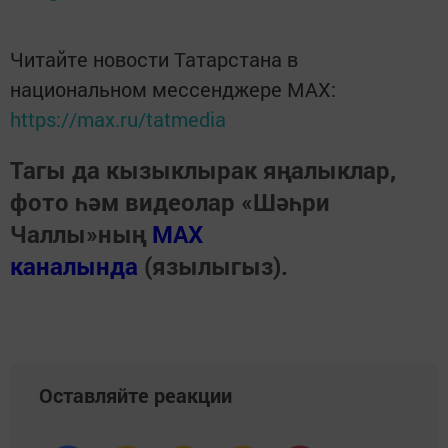
Читайте новости Татарстана в
национальном мессенджере MАХ:
https://max.ru/tatmedia
Тагы да кызыклырак яңалыклар,
фото һәм видеолар «Шәһри
Чаллы»ның
MAX
каналында
(язылыгыз).
Оставляйте реакции