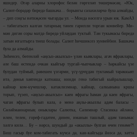
яшидер. Әгәр аларны хлорофос белән гөргеләп төшермәсәң. «Юк,
Салют-борәдәр биредә башкача… борынгы сәлахиләрчә була алмайды,
– дип соңгы нәтиҗәсен чыгарды ул. – Монда нәселгә урын юк. КамАЗ
– табигатьсез калган татарның тәнен гарипли торган конвейер. Ми-
мән дигән соры матдә биредә уйлаудан туктый. Тән тукымасы биредә
затын югалтырга тиеш болады. Салют һичшиксез хунвейбин. Башкача
була да алмайды.
Зиһенсез, бөтенләй «аңсыз-акылсыз» үлән кыяклары, агач яфраклары,
әле баш өстендә очкан кыйгыр тургай-чыпчыклар – һәркайсы үзе
булудан туймый, рәвешен үзгәрми, үсү-үрчүдән туктамый тәрәккыят
итә, дөнья хәятендә катнаша; нинди генә табигый кыйралышлар,
кайнар ком-күчешләр, катаклизмнар, кайнар, салкынына кршы
торып, түзеп, «аңсыз-акылсыз» каен яфрагы һаман да каен яфрагы,
чаган яфрагы булып кала, ә менә аңлы-акыллы адәм баласы –
Сөләйманнарның оныклары Салютка, Сәлимнәр Стасикка әйләнә,
илен, телен, гореф-гадәтен, динен, иманын ташлый, адәм танымас
хәлгә килә… Бу – нәрсә, шундый да «акыллы» булган өчен генәме?!
Биш гасыр буе ком-табигать күчсә дә, кан-кайгыда йөзсә дә, хәтта