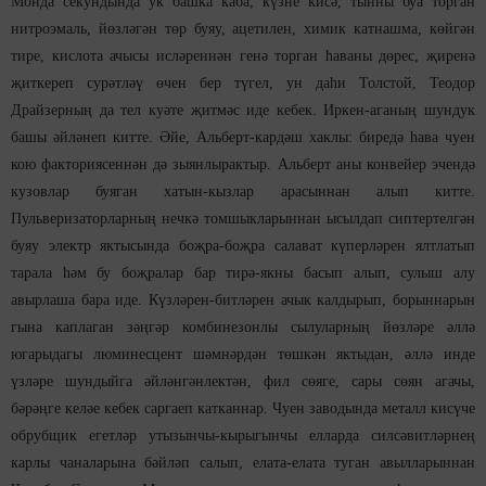
Монда секундында ук башка каба, күзне кисә, тынны буа торган
нитроэмаль, йөзләгән төр буяу, ацетилен, химик катнашма, көйгән
тире, кислота ачысы исләреннән генә торган һаваны дөрес, җиренә
җиткереп сурәтләү өчен бер түгел, ун даһи Толстой, Теодор
Драйзерның да тел куәте җитмәс иде кебек. Иркен-аганың шундук
башы әйләнеп китте. Әйе, Альберт-кардәш хаклы: биредә һава чуен
кою факториясеннән дә зыянлырактыр. Альберт аны конвейер эчендә
кузовлар буяган хатын-кызлар арасыннан алып китте.
Пульверизаторларның нечкә томшыкларыннан ысылдап сиптертелгән
буяу электр яктысында боҗра-боҗра салават күперләрен ялтлатып
тарала һәм бу боҗралар бар тирә-якны басып алып, сулыш алу
авырлаша бара иде. Күзләрен-битләрен ачык калдырып, борыннарын
гына каплаган зәңгәр комбинезонлы сылуларның йөзләре әллә
югарыдагы люминесцент шәмнәрдән төшкән яктыдан, әллә инде
үзләре шундыйга әйләнгәнлектән, фил сөяге, сары сөян агачы,
бәрәңге келәе кебек саргаеп катканнар. Чуен заводында металл кисүче
обрубщик егетләр утызынчы-кырыгынчы елларда силсәвитләрнең
карлы чаналарына бәйләп салып, елата-елата туган авылларыннан