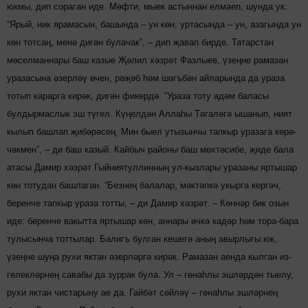
юкмы, дип сораган иде. Мөфти, мыек астыннан елмаеп, шунда ук:
“Ярый, ник ярамасын, башында – ун көн, уртасында – ун, азагында ун
көн тотсаң, менә дигән булачак”, – дип җавап бирде. Татарстан
мөселман­нары баш казые Җәлил хәзрәт Фазлыев, үзеңне рамазан
уразасына әзерләү өчен, рәҗәб һәм шәгъбән айларында да ураза
тотып карарга кирәк, дигән фикердә. “Ураза тоту адәм баласы
булдырмаслык эш тү­гел. Күңелдән Аллаһы Тәгаләгә ышанып, ният
кылып башлап җибәрәсең. Мин быел утызынчы тапкыр уразага керә­
чәкмен”, – ди баш казый. Кайбыч районы баш мөхтәсибе, җиде бала
атасы Дамир хәзрәт Гыйниятуллинның ул-кызлары ура­заны яртышар
көн тотудан башлаган. “Безнең балалар, мәк­тәпкә укырга кергәч,
беренче тапкыр ураза тотты, – ди Дамир хәзрәт. – Көннәр бик озын
иде: беренче вакытта яртышар көн, аннары өчкә кадәр һәм тора-бара
тулысынча тоттылар. Балигъ булган кешегә аның авырлыгы юк,
үзеңне шуңа рухи яктан әзерләргә кирәк. Рамазан аенда кылган из­
гелекләрнең савабы да зуррак була. Ул – гөнаһлы эшләрдән тыелу,
рухи яктан чистарыну ае да. Гайбәт сөйләү – гөнаһлы эшләрнең