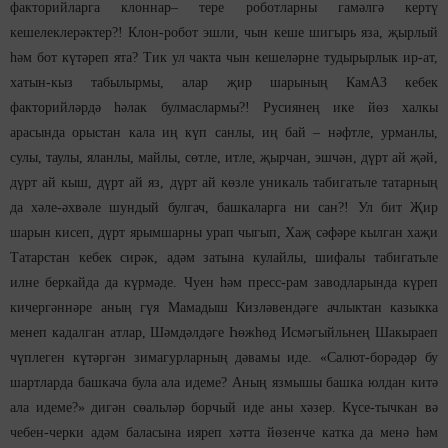
факторийларга клоннар– тере роботларны гамәлгә кертү
кешелеклерәктер?! Клон-робот эшли, чын кеше шигырь яза, җырлый
һәм бот күтәреп ята? Тик ул чакта чын кешеләрне тудырырлык ир-ат,
хатын-кыз табылырмы, алар җир шарының КамАЗ кебек
факторийләрдә һәлак булмаслармы?! Русиянең ике йөз халкы
арасында орыстан кала иң күп санлы, иң бай – нәфтле, урманлы,
сулы, таулы, яланлы, майлы, сөтле, итле, җырчан, эшчән, дүрт ай җәй,
дүрт ай кыш, дүрт ай яз, дүрт ай көзле уникаль табигатьле татарның
да хәле-әхвәле шундый булгач, башкаларга ни сан?! Ул бит Җир
шарын кисеп, дүрт ярымшарны урап чыгып, Хаҗ сәфәре кылган хаҗи
Татарстан кебек сирәк, адәм затына кулайлы, шифалы табигатьле
илне беркайда да күрмәде. Чуен һәм пресс-рам заводларында күреп
кичергәннәре аның гүя Мамадыш Кизләвендәге ачлыктан казыкка
менеп кадалган атлар, Шәмдәлдәге Һөжһөд Исмәгыйльнең Шакыраеп
чүплеген күтәргән зимагурларның дәвамы иде. «Салют-борәдәр бу
шартларда башкача була ала идеме? Аның язмышы башка юлдан китә
ала идеме?» дигән сөальләр борчый иде аны хәзер. Күсе-тычкан вә
чебен-черки адәм баласына ияреп хәтта йөзенче катка да менә һәм