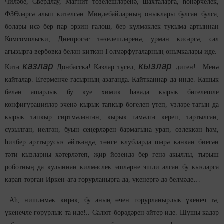
Чиләбе, Свердлау, Магнит төзелешләренә, шахталарга, һөнәрчелек,
ФЗӨләргә алып кителгән Миңлебайларның оныклары булган булса,
болары исә бер пар эрзин галош, бер күлмәклек тукыма артыннан
Комсомольски, Днепрогэс төзелешләренә, урман кисәргә, сал
агызырга вербовка белән киткән Гөлмәрфугаларның онычкалары иде.
казлар
кызлар
Китә
Донбасска! Казлар түгел,
диген!.. Менә
кайталар. Егерменче гасырның азаганда. Кайтканнар да инде. Кашык
белән ашарлык бу куе химик һавада кырык бөгелешле
конфигурацияләр эченә кырык тапкыр бөгелеп үтеп, үзләре тагын да
кырык тапкыр сиртмәләнгән, кырык гамәлгә кереп, тартылган,
сузылган, иелгән, буын сеңерләрен бармагына урап, өзлеккән һәм,
һичбер арттырусыз әйткәндә, төнге клубларда шәрә канкан биегән
тәти кызларны хәтерләтеп, җир йөзендә бер генә акыллы, тырыш
роботның да кулыннан килмәслек эшләрне эшли алган бу кызларга
карап торган Иркен-ага горурланырга да, үкенергә дә белмәде…
Аһ, нишләмәк кирәк, бу аның өчен горурланырлык үкенеч тә,
үкенечле горурлык та иде!.. Салют-борәдәрен әйтер иде. Шушы кадәр