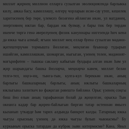
милләт җирнең миллион елларга сузылган эволюциясендә барлыкка
килү, аякка басу, камилләшү, өлгерү чорларын исән-сау үтеп, кешелек
харитәсенең бер төре, үлемсез бизәгенә әйләнгән икән, ул матдәнең,
энергиянең юктан бар, бардан юк булмау, ә бары тик бер төрдән
икенче төргә генә әверелүенең физик кануннары нигезендә һич кенә
дә юкка чыга алмый; ягъни милләт мең еллар буена сузылган мәдәни-
җитештерүчән тормышта йөзләгән, меңләгән буыннар тудырып
ишәйгән, камилләшкән, шомарган, ныгыган, үзенең телен, мәдәният-
мәгърифәтен – тышкы саклану кабыгын булдыра алган икән һәм ул
җир шарындагы башка йөзләрчә, меңнәрчә кавем, милләт белән
телгә-тел, иңгә-иң, тынга-тын, кулга-кул береккән икән, аның
барлыгы башкаларның барлыгы, аның юклыгы башкаларның
юклыгына хәлиткеч вә фаҗигаи рәвештә бәйләнә. Орыс үзенең соңгы
биш йөз елын аның тарафыннан болай да җиңелгән, орыска Тын
океанга кадәр бар җирен-байлыгын биргән татар өстеннән ямьсез
кыланып үткәрде һәм тарих алдында банкрот калды. Татарның юкка
чыгуы орысның үзенең дә юкка чыгуы булып чыкмасмы? Бу
куркыныч орыска татардан да күбрәк зыян китермәсме? Кана, Явыз