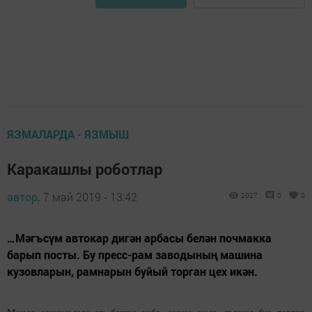
ЯЗМАЛАРДА - ЯЗМЫШ
Каракашлы роботлар
автор,
7 май 2019 - 13:42
2027
0
0
…Мәгъсүм автокар дигән арбасы белән почмакка
барып посты. Бу пресс-рам заводының машина
кузовларын, рамнарын буйый торган цех икән.