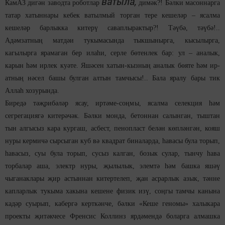
ватыла,
КамАЗ дигән заводта роботлар
димәк?! Бәлки масоннарга
татар хатыннары кебек ватылмый торган тере кешеләр – ясалма
кешеләр барлыкка китерү саваплырактыр?! Тәүбә, тәүбә!..
Адәмзатның матдәи тукымасында тыкшынырга, кысылырга,
кагылырга ярамаган бер илаһи, серле бөтенлек бар: ул – аналык,
карын һәм ирлек куәте. Яшәсен хатын-кызның аналык бөяте һәм ир-
атның нәсел башы булган алтын тамчысы!.. Бала яралу бары тик
Аллаһ хозурында.
Биредә тәҗрибәләр ясау, иртәме-соңмы, ясалма селекция һәм
сегрегациягә китерәчәк. Бәлки монда, бетоннан салынган, тыштан
тын алгысыз кара кургаш, асбест, пенопласт белән көпләнгән, кояш
нуры кермичә сырсыган куб вә квадрат биналарда, һавасы була торып,
һавасыз, суы була торып, сусыз калган, бозык сулар, тынчу һава
торбалар аша, электр нуры, җылылык, элемтә һәм башка яшәү
чыганаклары җир астыннан китертелеп, җан асрарлык азык, тәнне
капларлык тукыма хакына кешене физик изү, соңгы тамчы канына
кадәр суырып, кабергә керткәнче, бәлки «Кеше геномы» халыкара
проекты җитәкчесе Френсис Коллинз ярдәмендә боларга алмашка