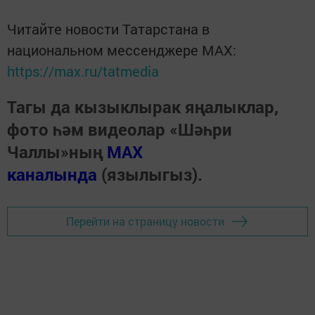
Читайте новости Татарстана в
национальном мессенджере MАХ:
https://max.ru/tatmedia
Тагы да кызыклырак яңалыклар,
фото һәм видеолар «Шәһри
Чаллы»ның
MAX
каналында
(язылыгыз).
Перейти на страницу новости