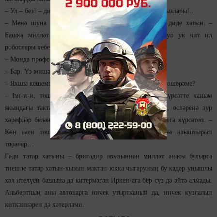
– Ул – без! – дип кабатлады конвейер. – Татар хатын-кызлары!..
– Менә шуңа күрә биредә татарлар гына эшли… – диде хатын. –
Башка милләт кызлары түзә алмый. Башкалар, шул ук чит ил
роботлары кебек, тиз сафтан чыгалар…
– Монда профсоюз бардыр?
– Бар. Үз мишәребез. Гүретдинов Үмәр.
– Яхшы кешеме соң? Эшчеләр өчен тырышамы? Искә төшерәме?
– Һи-и-и, төшермиме соң!.. Әнә! – дип төртеп күрсәтте ханым
якындагы тактага фужер һәм шешә сурәте төшереп, өсләренә зур
хәрефләр белән «С днем рождения»! дип язылган язуга күрсәтеп. –
Көн саен төшерә. Такталарына исемнәребезне генә алыштырып
торалар…
Гади татар хатыны – бригадир авызыннан милләт анасы булырга
тиешле татар хатын-кызын мактап юкка чыгаруның бу кадәр уңышлы
хәл ителүен башына да китермәгән Иркен-ага бер сүз дә әйтә алмады.
Альбертның аны автокарга ничек утыртканын да, ничек кузгалып
киткәннәрен дә хәтерләми.