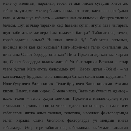
менә бу каенның, наратның төбен эт яки инсан сугарып китсә дә,
табигать үзгәрми, үзенең баласына хыянәт итми, каен вә нарат булып
кала, ә менә шул табигать – «анасыннан акыллырак» булырга тиешле
баласы, шул агачлар тараткан саф һаваны сулап, агулы һава чыгарып,
шул табигатьне җимерә һәм нәҗескә батыра? Табигатенең телен,
гореф-гадәтен оныта? Нишләп шулай бу? Табигатен сагынып,
инсанда нигә кан кычкырмай? Нигә Иркен-ага телен онытмаган да,
нигә аны Салют-борәдәр оныткан? Нигә Иркен-агада кан кычкырган
да, Салют-борәдәрдә кычкырмаган? Ул бит тарихи Ватанда – татар
үзәге булган Магнит-тау баласыдыр кү!.. Йөрәк ярган «Әбзи!» – ул
кан кычкыру булдымы, әллә ташкында баткан салам кыштырдавымы?
Илле булу өчен Ватан кирәк. Телле булу өчен Ватан кирәкми. Ата-ана
кирәк. Намус, иман кирәк. Ә менә илсез, Ватансыз булып та җаның –
илле, телең – телле булуы мөмкин. Иркен-ага милләтләрнең иртә
таушалып картаюын, соңгы чиккә җитеп затсызлануын, сәяси изү
сәбәпләрен читкә алып ташлап, генетика, нәселлек факторларында
эзләп карады. Әмма биологик факторларда ул мондый нигез
табалмады. Әгәр тере табигатьнең кабатланмас кыйммәте саналган