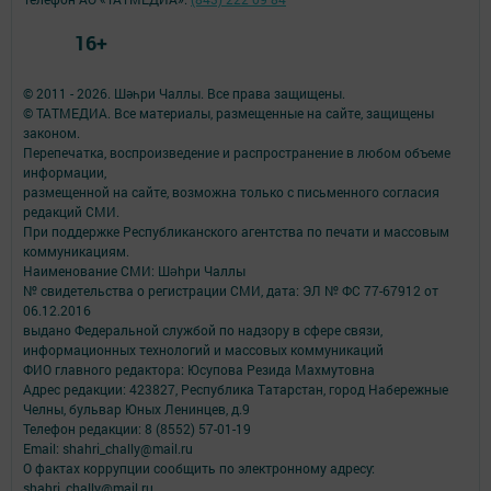
16+
© 2011 - 2026. Шәһри Чаллы. Все права защищены.
© ТАТМЕДИА. Все материалы, размещенные на сайте, защищены
законом.
Перепечатка, воспроизведение и распространение в любом объеме
информации,
размещенной на сайте, возможна только с письменного согласия
редакций СМИ.
При поддержке Республиканского агентства по печати и массовым
коммуникациям.
Наименование СМИ: Шəhри Чаллы
№ свидетельства о регистрации СМИ, дата: ЭЛ № ФС 77-67912 от
06.12.2016
выдано Федеральной службой по надзору в сфере связи,
информационных технологий и массовых коммуникаций
ФИО главного редактора: Юсупова Резида Махмутовна
Адрес редакции: 423827, Республика Татарстан, город Набережные
Челны, бульвар Юных Ленинцев, д.9
Телефон редакции: 8 (8552) 57-01-19
Email: shahri_chally@mail.ru
О фактах коррупции сообщить по электронному адресу:
shahri_chally@mail.ru