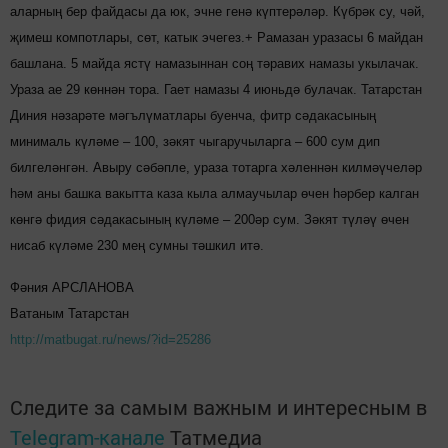
аларның бер файдасы да юк, эчне генә күптерәләр. Күбрәк су, чәй,
җимеш компотлары, сөт, катык эчегез.+ Рамазан уразасы 6 майдан
башлана. 5 майда ястү намазыннан соң тәравих намазы укылачак.
Ураза ае 29 көннән тора. Гает намазы 4 июньдә булачак. Татарстан
Диния нәзарәте мәгълүматлары буенча, фитр сәдакасының
минималь күләме – 100, зәкят чыгаручыларга – 600 сум дип
билгеләнгән. Авыру сәбәпле, ураза тотарга хәленнән килмәүчеләр
һәм аны башка вакытта каза кыла алмаучылар өчен һәрбер калган
көнгә фидия сәдакасының кү­ләме – 200әр сум. Зәкят түләү өчен
нисаб күләме 230 мең сумны тәшкил итә.
Фәния АРСЛАНОВА
Ватаным Татарстан
http://matbugat.ru/news/?id=25286
Следите за самым важным и интересным в
Telegram-канале
Татмедиа