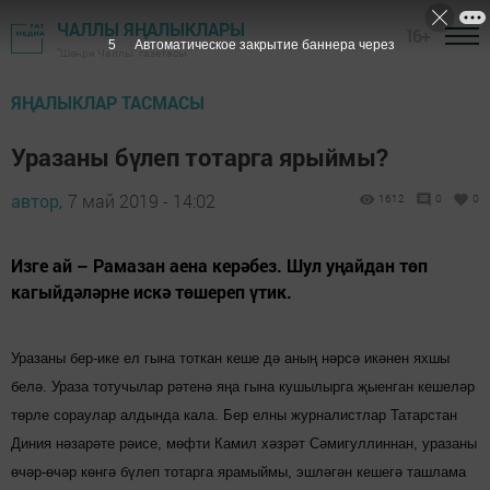
ЧАЛЛЫ ЯҢАЛЫКЛАРЫ
16+
5
Автоматическое закрытие баннера через
"Шәһри Чаллы" газетасы
ЯҢАЛЫКЛАР ТАСМАСЫ
Уразаны бүлеп тотарга ярыймы?
автор,
7 май 2019 - 14:02
1612
0
0
Изге ай – Рамазан аена керәбез. Шул уңайдан төп
кагыйдә­ләрне искә төшереп үтик.
Уразаны бер-ике ел гына тоткан кеше дә аның нәрсә икәнен яхшы
белә. Ураза тотучылар рәтенә яңа гына кушылырга җыенган кешеләр
төрле сораулар алдында кала. Бер елны журналистлар Татарстан
Диния нәзарәте рәисе, мөфти Камил хәзрәт Сәмигул­линнан, уразаны
өчәр-өчәр көнгә бүлеп тотарга ярамыймы, эшләгән кешегә ташлама