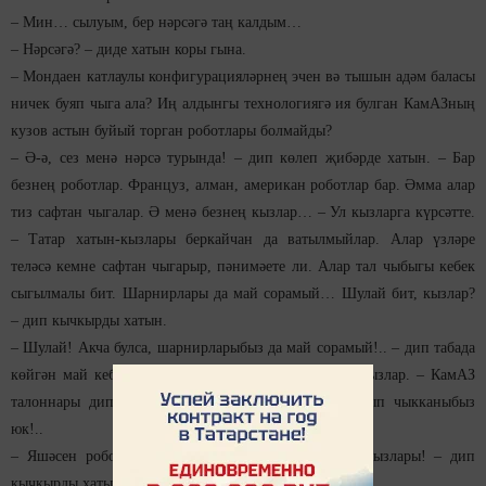
– Мин… сылуым, бер нәрсәгә таң калдым…
– Нәрсәгә? – диде хатын коры гына.
– Мондаен катлаулы конфигурацияләрнең эчен вә тышын адәм баласы
ничек буяп чыга ала? Иң алдынгы технологиягә ия булган КамАЗның
кузов астын буйый торган роботлары болмайды?
– Ә-ә, сез менә нәрсә турында! – дип көлеп җибәрде хатын. – Бар
безнең роботлар. Француз, алман, американ роботлар бар. Әмма алар
тиз сафтан чыгалар. Ә менә безнең кызлар… – Ул кызларга күрсәтте.
– Татар хатын-кызлары беркайчан да ватылмыйлар. Алар үзләре
теләсә кемне сафтан чыгарыр, пәнимәете ли. Алар тал чыбыгы кебек
сыгылмалы бит. Шарнирлары да май сорамый… Шулай бит, кызлар?
– дип кычкырды хатын.
– Шулай! Акча булса, шарнирларыбыз да май сорамый!.. – дип табада
көйгән май кебек чажлап бер тавыштан кабатлады кызлар. – КамАЗ
талоннары дип бирегә эшкә кергәниек, шуннан алып чыкканыбыз
юк!..
– Яшәсен роботлардан да түземлерәк татар хатын-кызлары! – дип
кычкырды хатын.