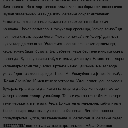
билгеләдек”. Ир-атлар тәһарәт алып, мәчеткә барып җитешсен өчен
шулай эшләгәннәр. Азан да ярты сәгатькә соңрак әй­теләчәк.
Чынлыкта, иртәнге намаз вакыты кеше сәхәр ашап бетергәч
башлана. Намаз вакытларын төзү­челәр арасында, “сәхәр тәмам” ди­
гәч, ярты сәгать аерма белән “иртән­ге намаз” яки “фәҗр” дип язып
куючылар да бар икән. “Әлеге ярты сә­гать­лек аерма аркасында,
кеше­ләрнең башы бутала. Белүе­безчә, кеше бер генә минутка соңга
калса да, бу көн уразасы кабул ителми, дигән сүз. Намаз вакытлары
календарьларын төзү­челәр “иртән­ге намаз” ди­гәнне “мәчетләрдә
укыла” дип тө­зәтсен­нәр иде”. Быел VII Республика ифтары 25 май­да
“Казан-Арена”да 15 мең ке­шегә үткәрелә. Узган елдагыдан аермалы
буларак, ир-атларны да, хатын-кызларны да бер көнне җыячаклар.
Хәзергә волонтерлар туплыйлар. Те­ләге булган кеше Диния нәза­рә­
те­нә мөрәҗәгать итә ала. Анда 16 яшьтән өлкәнрәкләр кабул ителә.
Диния нәзарәтендә колл-үзәк эшли башлаган. Дин әһел­ләренә
сорауларыгыз булса, эш көннәрендә 10 сә­гатьтән 16 сәгатькә кадәр
88002227667 номерына шалтыратырга мөмкин. Айрат Хәкимов,