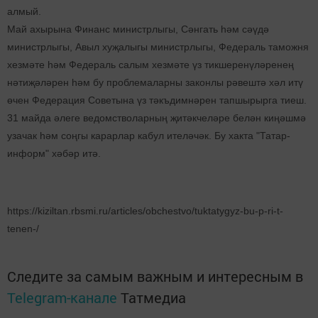
алмый.
Май ахырына Финанс министрлыгы, Сәнгать һәм сәүдә
министрлыгы, Авыл хуҗалыгы министрлыгы, Федераль таможня
хезмәте һәм Федераль салым хезмәте үз тикшеренүләренең
нәтиҗәләрен һәм бу проблемаларны законлы рәвештә хәл итү
өчен Федерация Советына үз тәкъдимнәрен тапшырырга тиеш.
31 майда әлеге ведомстволарның җитәкчеләре белән киңәшмә
узачак һәм соңгы карарлар кабул ителәчәк. Бу хакта "Татар-
информ" хәбәр итә.
https://kiziltan.rbsmi.ru/articles/obchestvo/tuktatygyz-bu-p-ri-t-
tenen-/
Следите за самым важным и интересным в
Telegram-канале
Татмедиа