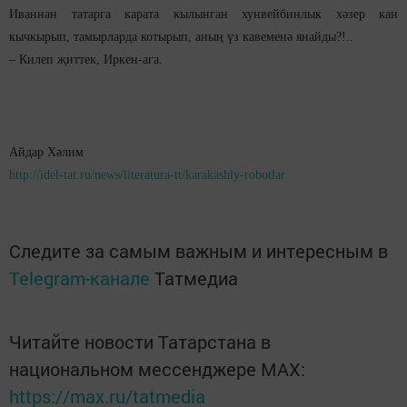
Иваннан татарга карата кылынган хунвейбинлык хәзер кан
кычкырып, тамырларда котырып, аның үз кавеменә янайды?!..
– Килеп җиттек, Иркен-ага.
Айдар Хәлим
http://idel-tat.ru/news/literatura-tt/karakashly-robotlar
Следите за самым важным и интересным в
Telegram-канале
Татмедиа
Читайте новости Татарстана в
национальном мессенджере MАХ:
https://max.ru/tatmedia