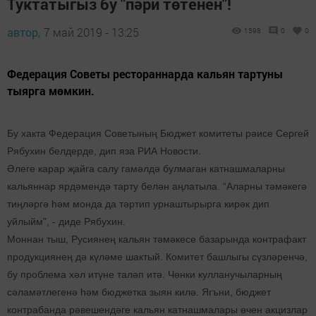
Туктатыгыз бу "пәри төтенен"!
автор,
7 май 2019 - 13:25
1598
0
0
Федерация Советы рестораннарда кальян тартуны
тыярга мөмкин.
Бу хакта Федерация Советының Бюджет комитеты рәисе Сергей
Рябухин белдерде, дип яза РИА Новости.
Әлеге карар җайга салу гамәлдә булмаган катнашмаларны
кальяннар ярдәмендә тарту белән аңлатыла. “Аларны тәмәкегә
тиңләргә һәм монда да тәртип урнаштырырга кирәк дип
уйлыйм”, - диде Рябухин.
Моннан тыш, Русиянең кальян тәмәкесе базарында контрафакт
продукциянең дә күләме шактый. Комитет башлыгы сүзләренчә,
бу проблема хәл итүне таләп итә. Чөнки кулланучыларның
сәламәтлегенә һәм бюджетка зыян килә. Ягъни, бюджет
контрабанда рәвешендәге кальян катнашмалары өчен акцизлар