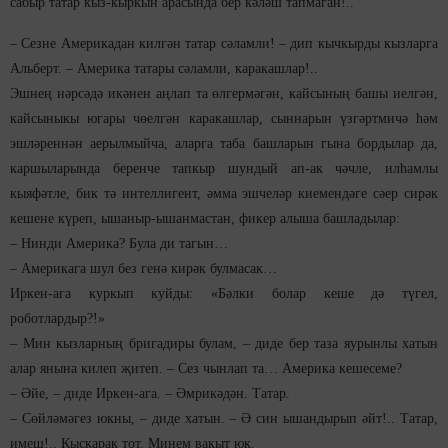
сабыр татар кыз-кыркын арасында бер кәләш тапмаган!..
– Сезне Америкадан килгән татар сәламли! – дип кычкырды кызларга
Альберт. – Америка татары сәламли, каракашлар!..
Эшнең нәрсәдә икәнен аңлап та өлгермәгән, кайсының башы иелгән,
кайсыныкы югары чөелгән каракашлар, сыннарын үзгәртмичә һәм
эшләреннән аерылмыйча, аларга таба башларын гына бордылар да,
каршыларында беренче тапкыр шундый ап-ак чәчле, илһамлы
кыяфәтле, бик тә интеллигент, әмма эшчеләр киемендәге сәер сирәк
кешене күреп, ышаныр-ышанмастан, фикер алыша башладылар:
– Нинди Америка? Була ди тагын…
– Америкага шул без генә кирәк булмасак…
Иркен-ага куркып куйды: «Бәлки болар кеше дә түгел,
роботлардыр?!»
– Мин кызларның бригадиры булам, – диде бер таза яурынлы хатын
алар янына килеп җитеп. – Сез чынлап та… Америка кешесеме?
– Әйе, – диде Иркен-ага. – Әмрикәдән. Татар.
– Сөйләмәгез юкны, – диде хатын. – Ә син ышандырып әйт!.. Татар,
имеш!.. Кыскарак тот. Минем вакыт юк.