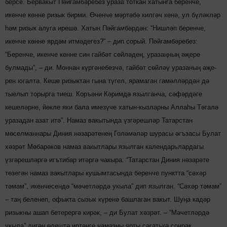
берсе. Бервакыт Пәйгамбәребез ураза тоткан хатынга беренче,
икенче көнне ризык бирми. Өченче мәртәбә килгәч кенә, ул бүләкләр
һәм ризык алуга ирешә. Хатын Пәйгамбәрдән: “Ниш­­ләп беренче,
икенче көнне ярдәм итмә­дегез?” – дип сорый. Пәйгам­бә­ребез:
“Беренче, икенче көнне син гайбәт сөйләдең, ура­заңның әҗере
булмады”, – ди. Моннан күргәне­безчә, гай­бәт сөйләү уразаның әҗе­
рен югалта. Кеше ризыктан гына тү­гел, ярамаган га­мәлләрдән дә
тыелып торырга тиеш. Коръәни Кәрим­дә язылганча, сәфәрдәге
кешеләрне, йөкле яки бала имезүче хатын-кызларны Аллаһы Тәгалә
уразадан азат итә”. Намаз вакытында үзгәрешләр Татарстан
мөселманнары Диния нәзарәтенең Голәмәләр шурасы әгъзасы Булат
хәзрәт Мөбарәков намаз вакытлары язылган календарьлардагы
үзгәрешләргә игътибар итәргә чакыра. “Татарстан Диния нәзарәте
төзегән намаз вакытлары кушымтасында беренче пунктта “сәхәр
тәмам”, икенчесендә “мәчет­ләрдә укыла” дип язылган. “Сәхәр тәмам”
– таң беленеп, офыкта сызык күренә башлаган вакыт. Шуңа кадәр
ризыкны ашап бетерергә кирәк, – ди Булат хәзрәт. – “Мәчетләрдә
укыла” дигән өлештә иртәнге намазны ярты сәгатькә соңрак