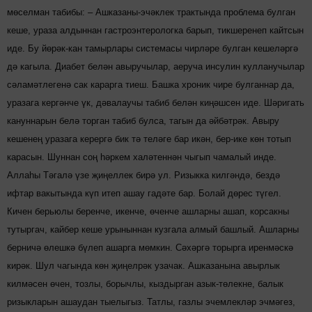
мөселман табибы: – Ашказаны-эчәклек трактында проблема булган
кеше, ураза алдыннан гастроэнтерологка барып, тикшеренеп кайтсын
иде. Бу йөрәк-кан тамырлары системасы чирләре булган кешеләргә
дә кагыла. Диабет белән авыручылар, аеруча инсулин кулланучылар
сәламәтлегенә сак карарга тиеш. Башка хроник чире булганнар да,
уразага кергәнче үк, дәвалаучы табиб белән киңәшсен иде. Шәригать
кануннарын белә торган табиб булса, тагын да әйбәтрәк. Авыру
кешенең уразага керергә бик тә теләге бар икән, бер-ике көн тотып
карасын. Шуннан соң һәркем халәтеннән чыгып чамалый инде.
Аллаһы Тәгалә үзе җиңеллек бирә ул. Ризыкка килгәндә, бездә
ифтар вакытында күп итеп ашау гадәте бар. Болай дөрес түгел.
Кичен берьюлы беренче, икенче, өченче ашларны ашап, корсакны
тутыргач, кайбер кеше урыныннан кузгала алмый башлый. Ашларны
берничә өлешкә бүлеп ашарга мөмкин. Сәхәргә торырга иренмәскә
кирәк. Шул чагында көн җиңелрәк узачак. Ашказанына авырлык
килмәсен өчен, тозлы, борычлы, кыздырган азык-төлекне, балык
ризыкларын ашаудан тыелыгыз. Татлы, газлы эчемлекләр эчмәгез,