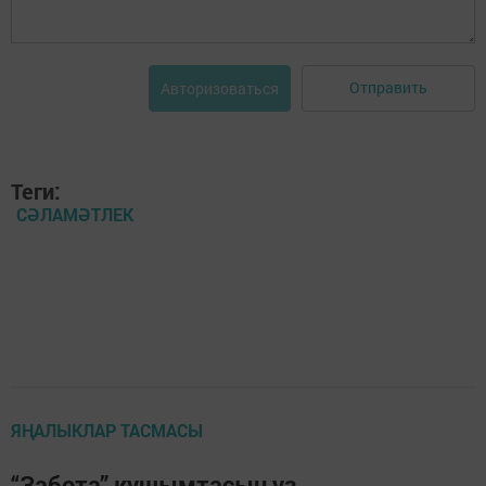
Отправить
Авторизоваться
Теги:
СӘЛАМӘТЛЕК
ЯҢАЛЫКЛАР ТАСМАСЫ
“Забота” кушымтасын үз