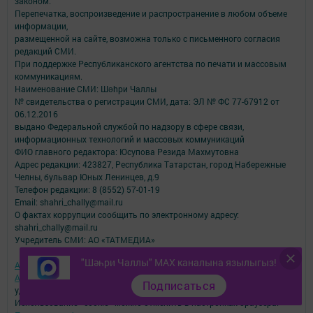
законом.
Перепечатка, воспроизведение и распространение в любом объеме
информации,
размещенной на сайте, возможна только с письменного согласия
редакций СМИ.
При поддержке Республиканского агентства по печати и массовым
коммуникациям.
Наименование СМИ: Шəhри Чаллы
№ свидетельства о регистрации СМИ, дата: ЭЛ № ФС 77-67912 от
06.12.2016
выдано Федеральной службой по надзору в сфере связи,
информационных технологий и массовых коммуникаций
ФИО главного редактора: Юсупова Резида Махмутовна
Адрес редакции: 423827, Республика Татарстан, город Набережные
Челны, бульвар Юных Ленинцев, д.9
Телефон редакции: 8 (8552) 57-01-19
Email: shahri_chally@mail.ru
О фактах коррупции сообщить по электронному адресу:
shahri_chally@mail.ru
Учредитель СМИ: АО «ТАТМЕДИА»
"Шәһри Чаллы" MAX каналына язылыгыз!
Антикоррупционная политика
АО «ТАТМЕДИА» использует «cookie»
для персонализации сервисов и
Подписаться
удобства пользователей сайтом.
Использование «cookie» можно отменить в настройках браузера.