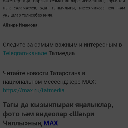
бәхеттер. Аңа, барлык хезмәттәшләре исеменнән, корычтай
нык сәламәтлек, җан тынычлыгы, иксез-чиксез көч һәм
уңышлар телисебез килә.
Айзирә Имамова.
Следите за самым важным и интересным в
Telegram-канале
Татмедиа
Читайте новости Татарстана в
национальном мессенджере MАХ:
https://max.ru/tatmedia
Тагы да кызыклырак яңалыклар,
фото һәм видеолар «Шәһри
Чаллы»ның
MAX