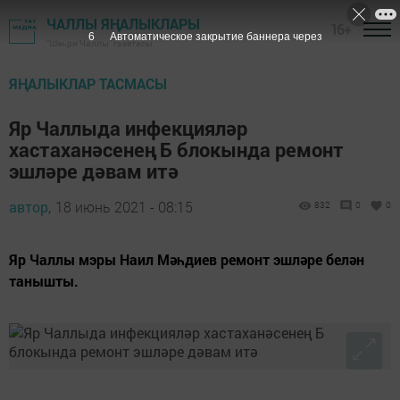
ЧАЛЛЫ ЯҢАЛЫКЛАРЫ
16+
5
Автоматическое закрытие баннера через
"Шәһри Чаллы" газетасы
ЯҢАЛЫКЛАР ТАСМАСЫ
Яр Чаллыда инфекцияләр
хастаханәсенең Б блокында ремонт
эшләре дәвам итә
автор,
18 июнь 2021 - 08:15
832
0
0
Яр Чаллы мэры Наил Мәһдиев ремонт эшләре белән
танышты.