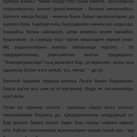
бүлешә аламы? Чөнки бездә тату гаилә мөхите. Эшчеләрнең
тотрыклылыгы, хезмәт династияләре – безнең таянычыбыз.
Бүгенге көндә бездә - өченче буын булып эшләүчеләрне дә
күрергә була. Һәрберсенең биографиясе минем күз алдында.
Һәркайсы белән сөйләшеп, уртак фикергә килеп эшлибез.
Кешелекле, үз сүзендә тора торган кешеләрне хөрмәт итәм.
Иң алдынгыларны мактау тактасында күрсәтү - бу
предприятиенең элек-электән килгән традициясе.
“Электротранспорт”ның киләчәге бар, ул әкренләп, әмма нык
адымнар белән алга атлый, үсә, көчәя, "- ди ул.
Евгений Архипов тормыш иптәше Лилия белән берсеннән-
берсе уңган кыз һәм ул үстергәннәр. Инде өч оныкчыклары
үсеп килә.
Узган ел тормыш чәчәге - хатынын соңгы юлга озатып,
төшенкелеккә бирелсә дә, предприятиесен калдырмый ул.
Бар җанын биреп эшләп йөри. Аны монда һәркем хөрмәт
итә. Куйган хезмәтеңнең җимешләрен шулай татый алу - зур