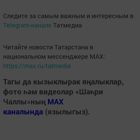
Следите за самым важным и интересным в
Telegram-канале
Татмедиа
Читайте новости Татарстана в
национальном мессенджере MАХ:
https://max.ru/tatmedia
Тагы да кызыклырак яңалыклар,
фото һәм видеолар «Шәһри
Чаллы»ның
MAX
каналында
(язылыгыз).