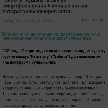
смартфоннарына 5 меңнән артык
татарстанлы күчереп алган
автор,
18 июнь 2021 - 07:29
884
0
0
2021 елда Татарстанда халыкка социаль ярдәм күрсәтү
буенча махсус “Кайгырту” (“Забота”) дип исемләнгән
яңа платформа булдырылды.
Әлеге кушымта ярдәмендә кулланучылар 13 социаль
чара буенча тулы мәгълүмат ала ала. Ел ахырына
кадәр бу санны 15кә кадәр арттырырга мөмкиннәр.
1 июнь мәгълүматларына караганда, әлеге махсус
социаль кушымтаны үз смартфоннарына 5 меңнән
артык татарстанлы күчереп алган инде.