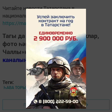
Читайте новости Татарстана в
национальном мессенджере MАХ:
https://max.ru/tatmedia
Тагы да кызыклырак яңалыклар,
фото һәм видеолар «Шәһри
Чаллы»ның
MAX
каналында
(язылыгыз).
Теги:
ҺАВА ТОРЫШЫ
Перейти на страницу новости