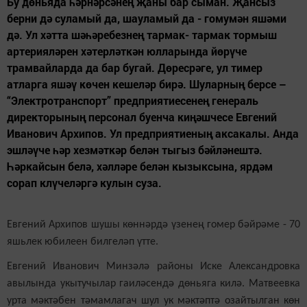
Бу дөньяда һәрнәрсәнең җаны бар сыман. Җансыз
берни дә суламый да, шауламый да - гомумән яшәми
дә. Ул хәтта шәһәребезнең тармак- тармак тормыш
артерияләрен хәтерләткән юлларында йөрүче
трамвайларда да бар бугай. Дөресрәге, ул тимер
атларга яшәү көчен кешеләр бирә. Шуларның берсе –
“Электротранспорт” предприятиесенең генераль
директорының персонал буенча киңәшчесе Евгений
Иванович Архипов. Ул предприятиеның аксакалы. Анда
эшләүче һәр хезмәткәр белән тыгыз бәйләнештә.
Һәркайсын белә, хәлләре белән кызыксына, ярдәм
сорап клүчеләргә кулын суза.
Евгений Архипов шушы көннәрдә үзенең гомер бәйрәме - 70
яшьлек юбилеен билгеләп үтте.
Евгений Иванович Минзәлә районы Иске Александровка
авылында укытучылар гаиләсендә дөньяга килә. Матвеевка
урта мәктәбен тәмамлагач шул ук мәктәптә озайтылган көн