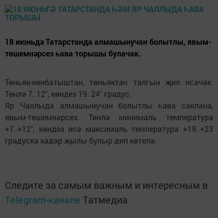
18 июньдә Татарстанда алмашынучан болытлы, явым-
төшемнәрсез һава торышы булачак.
Төньяк-көнбатыштан, төньяктан талгын җил исәчәк.
Төнлә 7. 12˚, көндез 19. 24˚ градус.
Яр Чаллыда алмашынучан болытлы һава саклана,
явым-төшемнәрсез. Төнлә минималь температура
+7..+12˚, көндез исә максималь температура +19..+23
градуска кадәр җылы булыр дип көтелә.
Следите за самым важным и интересным в
Telegram-канале
Татмедиа