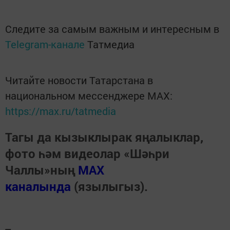
Следите за самым важным и интересным в
Telegram-канале
Татмедиа
Читайте новости Татарстана в
национальном мессенджере MАХ:
https://max.ru/tatmedia
Тагы да кызыклырак яңалыклар,
фото һәм видеолар «Шәһри
Чаллы»ның
MAX
каналында
(язылыгыз).