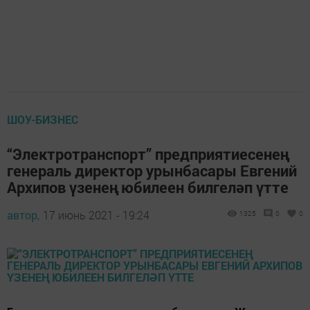
ШОУ-БИЗНЕС
“Электротранспорт” предприятиесенең
генераль директор урынбасары Евгений
Архипов үзенең юбилеен билгеләп үтте
автор,
17 июнь 2021 - 19:24
1325
0
0