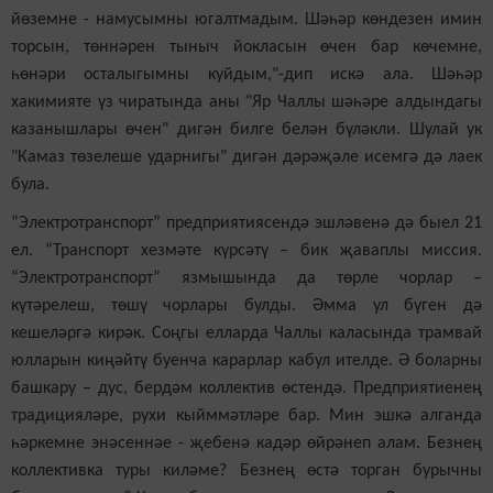
йөземне - намусымны югалтмадым. Шәһәр көндезен имин
торсын, төннәрен тыныч йокласын өчен бар көчемне,
һөнәри осталыгымны куйдым,"-дип искә ала. Шәһәр
хакимияте үз чиратында аны "Яр Чаллы шәһәре алдындагы
казанышлары өчен" дигән билге белән бүләкли. Шулай ук
"Камаз төзелеше ударнигы" дигән дәрәҗәле исемгә дә лаек
була.
“Электротранспорт” предприятиясендә эшләвенә дә быел 21
ел. “Транспорт хезмәте күрсәтү – бик җаваплы миссия.
“Электротранспорт” язмышында да төрле чорлар –
күтәрелеш, төшү чорлары булды. Әмма ул бүген дә
кешеләргә кирәк. Соңгы елларда Чаллы каласында трамвай
юлларын киңәйтү буенча карарлар кабул ителде. Ә боларны
башкару – дус, бердәм коллектив өстендә. Предприятиенең
традицияләре, рухи кыйммәтләре бар. Мин эшкә алганда
һәркемне энәсеннәе - җебенә кадәр өйрәнеп алам. Безнең
коллективка туры киләме? Безнең өстә торган бурычны