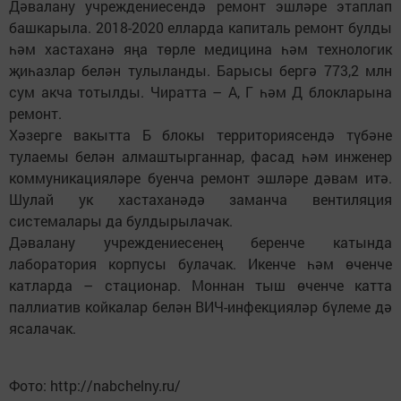
Дәвалану учреждениесендә ремонт эшләре этаплап
башкарыла. 2018-2020 елларда капиталь ремонт булды
һәм хастаханә яңа төрле медицина һәм технологик
җиһазлар белән тулыланды. Барысы бергә 773,2 млн
сум акча тотылды. Чиратта – А, Г һәм Д блокларына
ремонт.
Хәзерге вакытта Б блокы территориясендә түбәне
тулаемы белән алмаштырганнар, фасад һәм инженер
коммуникацияләре буенча ремонт эшләре дәвам итә.
Шулай ук хастаханәдә заманча вентиляция
системалары да булдырылачак.
Дәвалану учреждениесенең беренче катында
лаборатория корпусы булачак. Икенче һәм өченче
катларда – стационар. Моннан тыш өченче катта
паллиатив койкалар белән ВИЧ-инфекцияләр бүлеме дә
ясалачак.
Фото: http://nabchelny.ru/