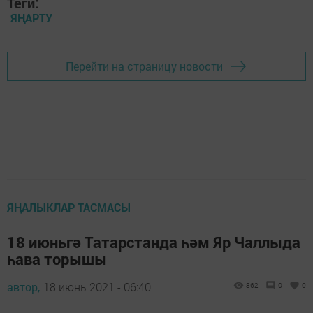
Теги:
ЯҢАРТУ
Перейти на страницу новости
ЯҢАЛЫКЛАР ТАСМАСЫ
18 июньгә Татарстанда һәм Яр Чаллыда
һава торышы
автор,
18 июнь 2021 - 06:40
862
0
0