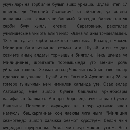
укучыларына тәрбияче булып эшкә урнаша. Шулай итеп 17
яшендә үк "Евгений Иванович" ка әйләнеп, үз өстенә
җаваплылыкны алып яши башлый. Бераздан балачактан ук
хәрби булу хыялы егетне Саратовның ракеталар
училищесына укырга алып килә. Әмма ул аны тәмамламый.
18 яше тулгач хәрби хезмәткә чакырыла. Казанда махсус
Милиция батальонында хезмәт итә. Шулай итеп солдат
хезмәте аның алдагы тормышын билгели. Нәкъ шунда ул
Милициянең җәмгыять тормышында үтә мөһим роль
уйнавын төшенә. Хезмәттән соң Чакллыга кайтып эчке эшләр
идарәсенә урнаша. Шулай итеп Евгений Архиповның 26 ел
гомере тынычлык һәм иминлек сагында үтә. Озак еллар
Автозавод эчке эшләр бүлеге башлыгы урынбасары
вазифасын башкара. Аннары Боровецк эчке эшләр бүлеге
башлыгы. Полковник дәрәҗәсе алып зур җитәкче эшен
намуслы башкарганнан соң лаеклы ялга чыга. "Милиция
хезмәтендә эшләп халыкка хезмәт күрсәтүем белән чын
күңелдән горурланам. Анда мин зур мәктәп үттем. Чын