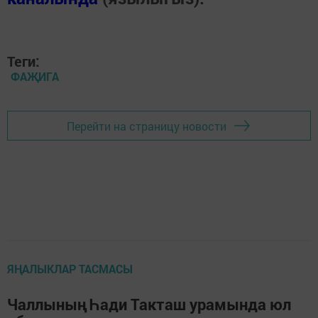
Теги:
ФАҖИГА
Перейти на страницу новости
ЯҢАЛЫКЛАР ТАСМАСЫ
Чаллының Һади Такташ урамында юл