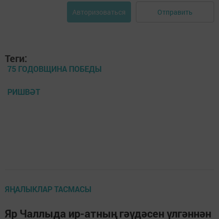
Отправить
Авторизоваться
Теги:
75 ГОДОВЩИНА ПОБЕДЫ
РИШВӘТ
ЯҢАЛЫКЛАР ТАСМАСЫ
Яр Чаллыда ир-атның гәүдәсен үлгәннән