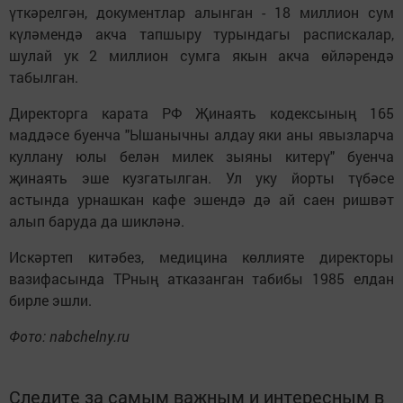
үткәрелгән, документлар алынган - 18 миллион сум
күләмендә акча тапшыру турындагы распискалар,
шулай ук 2 миллион сумга якын акча өйләрендә
табылган.
Директорга карата РФ Җинаять кодексының 165
маддәсе буенча "Ышанычны алдау яки аны явызларча
куллану юлы белән милек зыяны китерү" буенча
җинаять эше кузгатылган. Ул уку йорты түбәсе
астында урнашкан кафе эшендә дә ай саен ришвәт
алып баруда да шикләнә.
Искәртеп китәбез, медицина көллияте директоры
вазифасында ТРның атказанган табибы 1985 елдан
бирле эшли.
Фото: nabchelny.ru
Следите за самым важным и интересным в