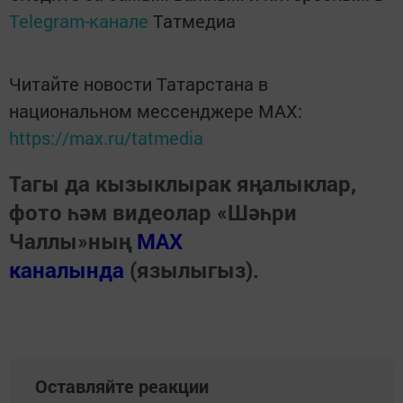
Telegram-канале
Татмедиа
Читайте новости Татарстана в
национальном мессенджере MАХ:
https://max.ru/tatmedia
Тагы да кызыклырак яңалыклар,
фото һәм видеолар «Шәһри
Чаллы»ның
MAX
каналында
(язылыгыз).
Оставляйте реакции