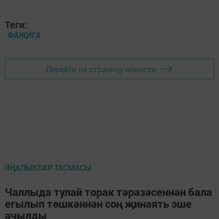
Теги:
ФАҖИГА
Перейти на страницу новости
ЯҢАЛЫКЛАР ТАСМАСЫ
Чаллыда тулай торак тәрәзәсеннән бала
егылып төшкәннән соң җинаять эше
ачылды