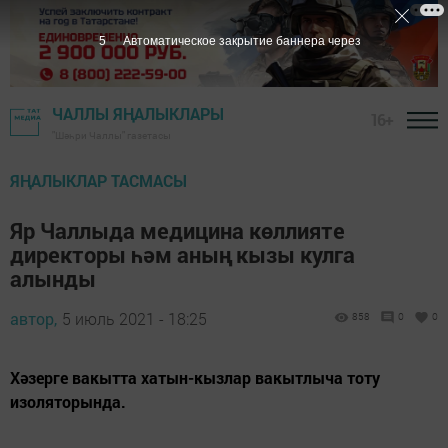
4
Автоматическое закрытие баннера через
ЧАЛЛЫ ЯҢАЛЫКЛАРЫ
16+
"Шәһри Чаллы" газетасы
ЯҢАЛЫКЛАР ТАСМАСЫ
Яр Чаллыда медицина көллияте
директоры һәм аның кызы кулга
алынды
автор,
5 июль 2021 - 18:25
858
0
0
Хәзерге вакытта хатын-кызлар вакытлыча тоту
изоляторында.