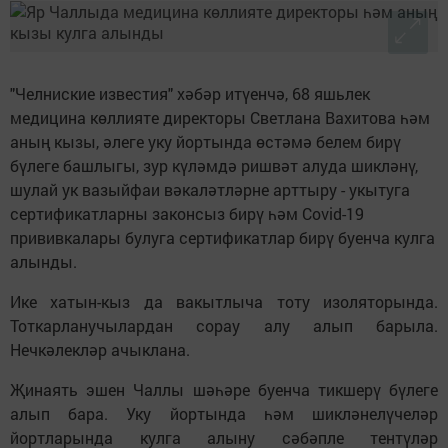
"Челниские известия" хәбәр итүенчә, 68 яшьлек
медицина көллияте директоры Светлана Вахитова һәм
аның кызы, әлеге уку йортында өстәмә белем бирү
бүлеге башлыгы, зур күләмдә ришвәт алуда шикләнү,
шулай ук вазыйфаи вәкаләтләрне арттыру - укытуга
сертификатларны законсыз бирү һәм Covid-19
прививкалары булуга сертификатлар бирү буенча кулга
алынды.
Ике хатын-кыз да вакытлыча тоту изоляторында.
Тоткарланучылардан сорау алу алып барыла.
Нечкәлекләр ачыклана.
Җинаять эшен Чаллы шәһәре буенча тикшерү бүлеге
алып бара. Уку йортында һәм шикләнелүчеләр
йортларында кулга алыну сәбәпле тентүләр