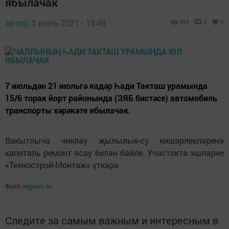
ябылачак
автор,
5 июль 2021 - 15:49
893
0
0
7 июльдән 21 июльгә кадәр Һади Такташ урамында
15/6 торак йорт районында (ЗЯБ бистәсе) автомобиль
транспорты хәрәкәте ябылачак.
Вакытлыча чикләү җылылык-су кишәрлекләренә
капиталь ремонт ясау белән бәйле. Участокта эшләрне
«Технострой-Монтаж» үткәрә.
Фото:
regnum.ru
Следите за самым важным и интересным в