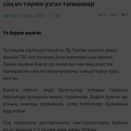
соң өч тәүлек узгач тапканнар
автор,
5 июль 2021 - 17:36
821
0
0
Ул берүзе яшәгән.
Туганына шалтыратмыйча, Яр Чаллы кешесе аның
янына ГЭС бистәсенең 2нче комплексына килгән.
Ләкин ишекне берәү дә ачмаган, һәм аңа участок
полициясен һәм коткаручыларны чакыртырга туры
килгән.
Бинага кергәч, анда булучылар хуҗаны тормыш
билгеләре булмаган килеш тапканнар. Вафат булган ир-
атның тәнендә криминаль үлем билгеләре булмавын
күрсәткән.
Суд медицина экспертизасы мәгълүматлары буенча,
ир-ат якынча 2-3 тәүлек элек үлгән булган.