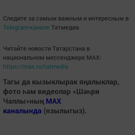
Следите за самым важным и интересным в
Telegram-канале
Татмедиа
Читайте новости Татарстана в
национальном мессенджере MАХ:
https://max.ru/tatmedia
Тагы да кызыклырак яңалыклар,
фото һәм видеолар «Шәһри
Чаллы»ның
MAX
каналында
(язылыгыз).