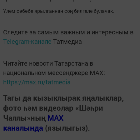
Үлем сәбәбе ярылганнан соң билгеле булачак.
Следите за самым важным и интересным в
Telegram-канале
Татмедиа
Читайте новости Татарстана в
национальном мессенджере MАХ:
https://max.ru/tatmedia
Тагы да кызыклырак яңалыклар,
фото һәм видеолар «Шәһри
Чаллы»ның
MAX
каналында
(язылыгыз).