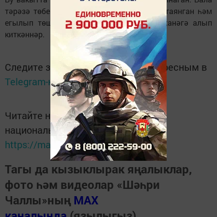
тәрәзә төбенә менгән, москит сеткасына таянган һәм
егылып төшкән. Имгәнгән баланы хастаханәгә алып
киткәннәр.
Следите за самым важным и интересным в
Telegram-канале
Татмедиа
Читайте новости Татарстана в
национальном мессенджере MАХ:
https://max.ru/tatmedia
Тагы да кызыклырак яңалыклар,
фото һәм видеолар «Шәһри
Чаллы»ның
MAX
каналында
(язылыгыз).