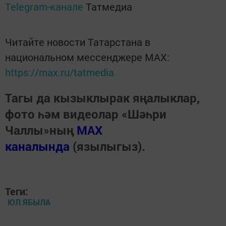
Telegram-канале
Татмедиа
Читайте новости Татарстана в
национальном мессенджере MАХ:
https://max.ru/tatmedia
Тагы да кызыклырак яңалыклар,
фото һәм видеолар «Шәһри
Чаллы»ның
MAX
каналында
(язылыгыз).
Теги:
ЮЛ ЯБЫЛА