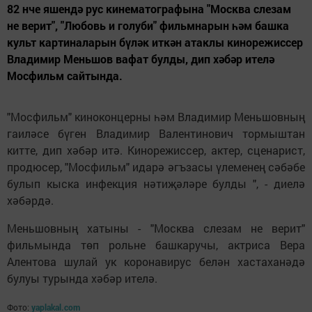
82 нче яшендә рус кинематографына "Москва слезам
не верит", "Любовь и голуби" фильмнарын һәм башка
культ картиналарын бүләк иткән атаклы кинорежиссер
Владимир Меньшов вафат булды, дип хәбәр ителә
Мосфильм сайтында.
"Мосфильм" киноконцерны һәм Владимир Меньшовның
гаиләсе бүген Владимир Валентинович тормыштан
китте, дип хәбәр итә. Кинорежиссер, актер, сценарист,
продюсер, "Мосфильм" идарә әгъзасы үлеменең сәбәбе
булып кыска инфекция нәтиҗәләре булды ", - диелә
хәбәрдә.
Меньшовның хатыны - "Москва слезам не верит"
фильмында төп рольне башкаручы, актриса Вера
Алентова шулай ук коронавирус белән хастаханәдә
булуы турында хәбәр ителә.
Фото:
yaplakal.com