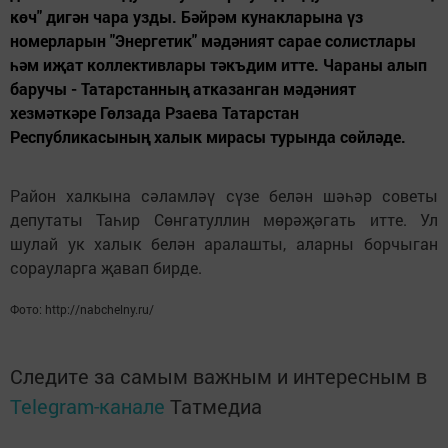
көч" дигән чара узды. Бәйрәм кунакларына үз
номерларын "Энергетик" мәдәният сарае солистлары
һәм иҗат коллективлары тәкъдим итте. Чараны алып
баручы - Татарстанның атказанган мәдәният
хезмәткәре Гөлзада Рзаева Татарстан
Республикасының халык мирасы турында сөйләде.
Район халкына сәламләү сүзе белән шәһәр советы
депутаты Таһир Сөнгатуллин мөрәҗәгать итте. Ул
шулай ук халык белән аралашты, аларны борчыган
сорауларга җавап бирде.
Фото: http://nabchelny.ru/
Следите за самым важным и интересным в
Telegram-канале
Татмедиа