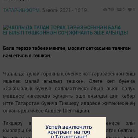
ТАТАР-ИНФОРМ,
5 июль 2021 - 16:19
760
0
0
Бала тәрәзә төбенә менгән, москит сеткасына таянган
һәм егылып төшкән.
Чаллыда тулай торакның өченче кат тәрәзәсеннән биш
яшьлек малай егылып төшкән. Әлеге хәл буенча
«Саксызлык буенча сәламәтлеккә авыр зыян салу»
маддәсе нигезендә җинаять эше ачылды дип хәбәр
итте Татарстан буенча Тикшерү идарәсе җитәкчесенең
өлкән ярдәмчесе Андрей Шептицкий.
Тикшерү ачыклаганча, малайның әти-әнисе олы
кызлары белән бергә кухняда кичке аш ашаган булган.
Бу вакытта биш яшьлек малай бүлмәдә уйнаган. Бала