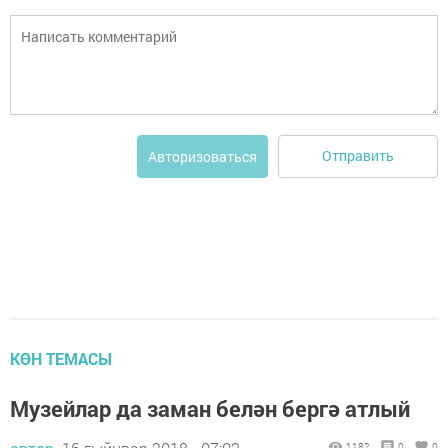
Отправить
Авторизоваться
КӨН ТЕМАСЫ
Музейлар да заман белән бергә атлый
1182
0
0