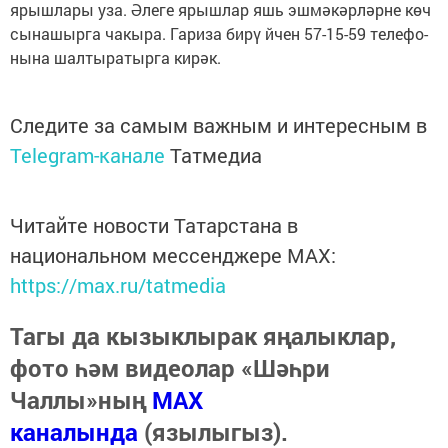
ярышлары уза. Әлеге ярышлар яшь эшмәкәрләрне көч
сынашырга чакыра. Га­ри­за би­рү йчен 57-15-59 те­ле­фо­
ны­на шал­ты­ра­тыр­га ки­рәк.
Следите за самым важным и интересным в
Telegram-канале
Татмедиа
Читайте новости Татарстана в
национальном мессенджере MАХ:
https://max.ru/tatmedia
Тагы да кызыклырак яңалыклар,
фото һәм видеолар «Шәһри
Чаллы»ның
MAX
каналында
(язылыгыз).