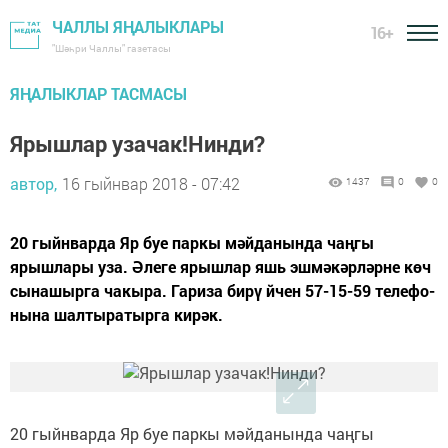
ЧАЛЛЫ ЯҢАЛЫКЛАРЫ
16+
"Шәһри Чаллы" газетасы
ЯҢАЛЫКЛАР ТАСМАСЫ
Ярышлар узачак!Нинди?
автор,
16 гыйнвар 2018 - 07:42
1437
0
0
20 гыйн­вар­да Яр буе пар­кы мәй­да­нын­да чаңгы
ярышлары уза. Әлеге ярышлар яшь эшмәкәрләрне көч
сынашырга чакыра. Га­ри­за би­рү йчен 57-15-59 те­ле­фо­
ны­на шал­ты­ра­тыр­га ки­рәк.
20 гыйн­вар­да Яр буе пар­кы мәй­да­нын­да чаңгы