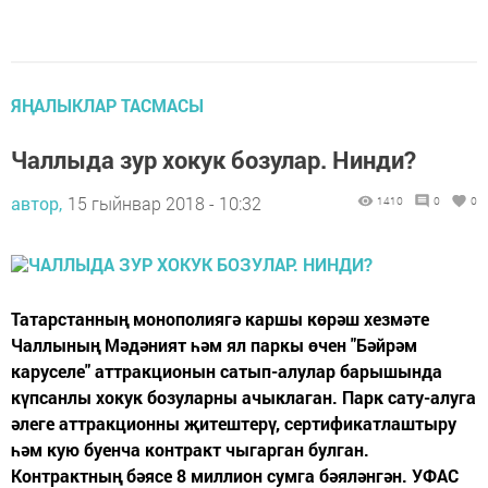
ЯҢАЛЫКЛАР ТАСМАСЫ
Чаллыда зур хокук бозулар. Нинди?
автор,
15 гыйнвар 2018 - 10:32
1410
0
0
Татарстанның монополиягә каршы көрәш хезмәте
Чаллының Мәдәният һәм ял паркы өчен "Бәйрәм
каруселе" аттракционын сатып-алулар барышында
күпсанлы хокук бозуларны ачыклаган. Парк сату-алуга
әлеге аттракционны җитештерү, сертификатлаштыру
һәм кую буенча контракт чыгарган булган.
Контрактның бәясе 8 миллион сумга бәяләнгән. УФАС