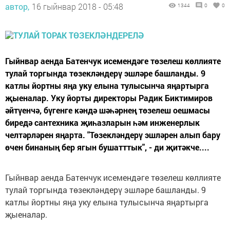
автор,
16 гыйнвар 2018 - 05:48
1344
0
0
Гыйнвар аенда Батенчук исемендәге төзелеш көллияте
тулай торгында төзекләндерү эшләре башланды. 9
катлы йортны яңа уку елына тулысынча яңартырга
җыеналар. Уку йорты директоры Радик Биктимиров
әйтүенчә, бүгенге кәндә шәһәрнең төзелеш оешмасы
биредә сантехника җиһазларын һәм инженерлык
челтәрләрен яңарта. "Төзекләндерү эшләрен алып бару
өчен бинаның бер ягын бушатттык", - ди җитәкче....
Гыйнвар аенда Батенчук исемендәге төзелеш көллияте
тулай торгында төзекләндерү эшләре башланды. 9
катлы йортны яңа уку елына тулысынча яңартырга
җыеналар.