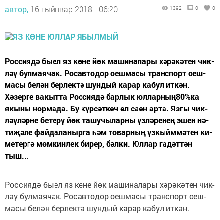
автор,
16 гыйнвар 2018 - 06:20
1392
0
0
Рос­си­я­дә бы­ел яз кө­не йөк ма­ши­на­ла­ры хә­рәк­әтен чик­
ләү бул­ма­я­чак. Ро­сав­то­дор оеш­ма­сы тран­с­порт оеш­
ма­сы бе­лән бер­лек­тә шун­дый ка­рар ка­бул ит­кән.
Хәзер­ге ва­кыт­та Рос­си­я­дә бар­лык юл­лар­ның80%ка
якы­ны нор­ма­да. Бу күр­сәт­кеч ел са­ен ар­та. Яз­гы чик­
ләү­ләр­не бе­те­рү йөк та­шу­чы­лар­ны үз­лә­ре­нең эшен нә­
ти­җә­ле фай­да­ла­ныр­га һәм то­вар­ның үз­кыйм­мә­тен ки­
ме­тер­гә мөм­кин­лек би­рер, бәл­ки. Юл­лар га­дәт­тән
тыш...
Рос­си­я­дә бы­ел яз кө­не йөк ма­ши­на­ла­ры хә­рәк­әтен чик­
ләү бул­ма­я­чак. Ро­сав­то­дор оеш­ма­сы тран­с­порт оеш­
ма­сы бе­лән бер­лек­тә шун­дый ка­рар ка­бул ит­кән.