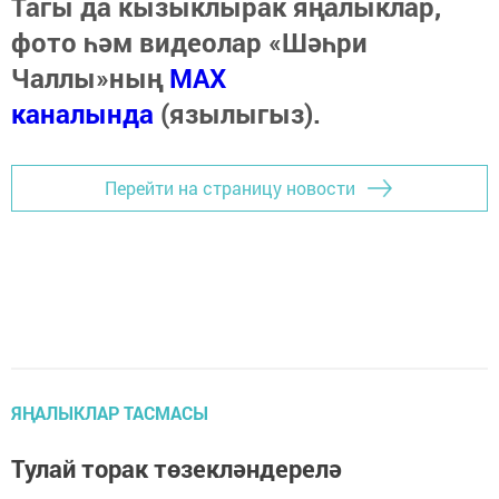
Тагы да кызыклырак яңалыклар,
фото һәм видеолар «Шәһри
Чаллы»ның
MAX
каналында
(язылыгыз).
Перейти на страницу новости
ЯҢАЛЫКЛАР ТАСМАСЫ
Тулай торак төзекләндерелә