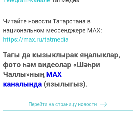
Читайте новости Татарстана в
национальном мессенджере MАХ:
https://max.ru/tatmedia
Тагы да кызыклырак яңалыклар,
фото һәм видеолар «Шәһри
Чаллы»ның
MAX
каналында
(язылыгыз).
Перейти на страницу новости