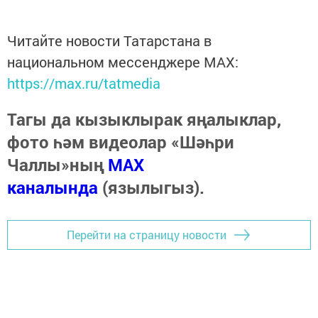
Читайте новости Татарстана в
национальном мессенджере MАХ:
https://max.ru/tatmedia
Тагы да кызыклырак яңалыклар,
фото һәм видеолар «Шәһри
Чаллы»ның
MAX
каналында
(язылыгыз).
Перейти на страницу новости