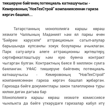
тикшерүне бәйгенең потенциаль катнашучысы -
Кемеровоның "НовТехСтрой" компаниясеннән гариза
кергәч башлап...
Татарстанның монополиягә каршы көрәш
хезмәте Чаллының Мәдәният һәм ял паркы өчен
"Бәйрәм каруселе" аттрак
ц
ионын сатып-алулар
барышында күпсанлы хокук бозуларны ачыклаган.
Парк сату-алуга әлеге аттракционны җитештерү,
сертификатлаштыру һәм кую буенча контракт
чыгарган булган. Контрактның бәясе 8 миллион сумга
бәяләнгән. УФАС тикшерүне бәйгенең потенциаль
катнашучысы - Кемеровоның "НовТехСтрой"
компаниясеннән гариза кергәч башлап җибәргән.
Гаризада бәйге документлары закон таләпләренә туры
килми дигән дәгъва бар
Монополиягә каршы көрәш хезмәте комиссиясе
чынлыкта да бәйге үткәрүдәге гаризалар кабул итү