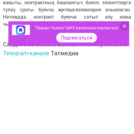
вакыты, контрактның башлангыч бәясе, хезмәтләргә
түләү срогы буенча җитешсезлекләрне ачыклаган.
Нәтиҗәдә, контракт буенча сатып алу юкка
чыгарылган.
"Шәһри Чаллы" MAX каналына язылыгыз!
Подписаться
Следите за самым важным и интересным в
Telegram-канале
Татмедиа
Читайте новости Татарстана в
национальном мессенджере MАХ:
https://max.ru/tatmedia
Тагы да кызыклырак яңалыклар,
фото һәм видеолар «Шәһри
Чаллы»ның
MAX