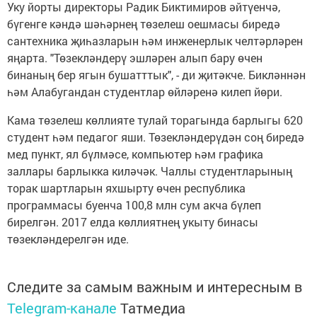
Уку йорты директоры Радик Биктимиров әйтүенчә,
бүгенге кәндә шәһәрнең төзелеш оешмасы биредә
сантехника җиһазларын һәм инженерлык челтәрләрен
яңарта. "Төзекләндерү эшләрен алып бару өчен
бинаның бер ягын бушатттык", - ди җитәкче. Бикләннән
һәм Алабугандан студентлар өйләренә килеп йөри.
Кама төзелеш көллияте тулай торагында барлыгы 620
студент һәм педагог яши. Төзекләндерүдән соң биредә
мед пункт, ял бүлмәсе, компьютер һәм графика
заллары барлыкка киләчәк. Чаллы студентларының
торак шартларын яхшырту өчен республика
программасы буенча 100,8 млн сум акча бүлеп
бирелгән.
2017
елда көллиятнең укыту бинасы
төзекләндерелгән иде.
Следите за самым важным и интересным в
Telegram-канале
Татмедиа