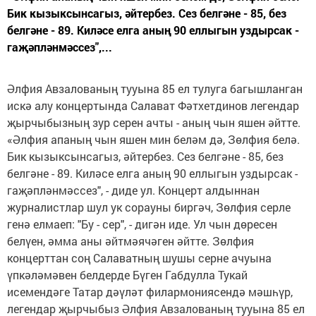
Бик кызыксынсагыз, әйтербез. Сез белгәне - 85, без
белгәне - 89. Киләсе елга аның 90 еллыгын уздырсак -
гаҗәпләнмәссез",...
Әлфия Авзалованың тууына 85 ел тулуга багышланган
искә алу концертында Салават Фәтхетдинов легендар
җырчыбызның зур серен ачты - аның чын яшен әйтте.
«Әлфия апаның чын яшен мин беләм дә, Зөлфия белә.
Бик кызыксынсагыз, әйтербез. Сез белгәне - 85, без
белгәне - 89. Киләсе елга аның 90 еллыгын уздырсак -
гаҗәпләнмәссез", - диде ул. Концерт алдыннан
журналистлар шул ук сорауны биргәч, Зөлфия серле
генә елмаеп: "Бу - сер", - дигән иде. Ул чын дөресен
белүен, әмма аны әйтмәячәген әйтте. Зөлфия
концерттан соң Салаватның шушы серне ачуына
үпкәләмәвен белдерде Бүген Габдулла Тукай
исемендәге Татар дәүләт филармониясендә мәшһүр,
легендар җырчыбыз Әлфия Авзалованың тууына 85 ел