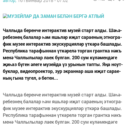
автор,
16 гыйнвар 2018 - 07:02
Чал­лы­да бе­рен­че ин­те­рак­тив му­зей старт ал­ды. Шә­һә­
ре­без­нең ба­ла­лар һәм яшь­ләр иҗат са­ра­е­ның эт­ног­ра­
фик му­зее ин­те­рак­тив экус­кур­ци­я­ләр үт­кә­рә баш­ла­ды.
Рес­пуб­ли­ка та­ра­фын­нан үт­кә­ре­лә тор­ган грант­ка нәкъ
ме­нә Чал­лы­лы­лар ла­ек бул­ган. 200 сум кү­лә­мен­дә­ге
җи­һаз бү­ген әле­ге му­зей­да үз уры­нын тап­ты. Яңа ноут­
бук­лар, ви­де­оп­ро­ек­тор, зур эк­ран­нар аша иҗат са­ра­е­
ның гы­на тү­гел, ә бө­тен...
Чал­лы­да бе­рен­че ин­те­рак­тив му­зей старт ал­ды. Шә­һә­
ре­без­нең ба­ла­лар һәм яшь­ләр иҗат са­ра­е­ның эт­ног­ра­
фик му­зее ин­те­рак­тив экус­кур­ци­я­ләр үт­кә­рә баш­ла­ды.
Рес­пуб­ли­ка та­ра­фын­нан үт­кә­ре­лә тор­ган грант­ка нәкъ
ме­нә Чал­лы­лы­лар ла­ек бул­ган. 200 сум кү­лә­мен­дә­ге