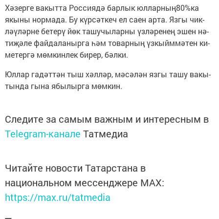
Хәзер­ге ва­кыт­та Рос­си­я­дә бар­лык юл­лар­ның80%ка
якы­ны нор­ма­да. Бу күр­сәт­кеч ел са­ен ар­та. Яз­гы чик­
ләү­ләр­не бе­те­рү йөк та­шу­чы­лар­ны үз­лә­ре­нең эшен нә­
ти­җә­ле фай­да­ла­ныр­га һәм то­вар­ның үз­кыйм­мә­тен ки­
ме­тер­гә мөм­кин­лек би­рер, бәл­ки.
Юл­лар га­дәт­тән тыш хәл­ләр, мәсә­лән яз­гы та­шу ва­кы­
тын­да гы­на ябы­лыр­га мөм­кин.
Следите за самым важным и интересным в
Telegram-канале
Татмедиа
Читайте новости Татарстана в
национальном мессенджере MАХ:
https://max.ru/tatmedia