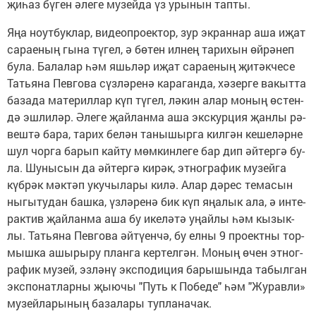
җи­һаз бү­ген әле­ге му­зей­да үз уры­нын тап­ты.
Яңа ноут­бук­лар, ви­де­оп­ро­ек­тор, зур эк­ран­нар аша иҗат
са­ра­е­ның гы­на тү­гел, ә бө­тен ил­нең та­ри­хын өй­рә­неп
бу­ла. Ба­ла­лар һәм яшь­ләр иҗат са­ра­е­ның җи­тәк­че­се
Тать­я­на Пев­го­ва сүз­лә­ре­нә ка­ра­ган­да, хә­зер­ге ва­кыт­та
ба­за­да ма­те­рил­лар күп тү­гел, лә­кин алар мо­ның өс­тен­
дә эш­ли­ләр. Әле­ге җай­лан­ма аша экс­кур­ция җан­лы рә­
веш­тә ба­ра, та­рих бе­лән та­ны­шыр­га кил­гән ке­ше­ләр­не
шул чор­га ба­рып кай­ту мөм­кин­ле­ге бар дип әй­тер­гә бу­
ла. Шу­ны­сын да әй­тер­гә ки­рәк, эт­ног­ра­фик му­зей­га
күб­рәк мәк­тәп уку­чы­ла­ры ки­лә. Алар дә­рес те­ма­сын
ны­гы­ту­дан баш­ка, үз­лә­ре­нә бик күп яңа­лык ала, ә ин­те­
рак­тив җай­лан­ма аша бу ике­лә­тә уңай­лы һәм кы­зык­
лы. Тать­я­на Пев­го­ва әй­тү­ен­чә, бу ел­ны 9 про­ект­ны тор­
мыш­ка ашы­ры­ру план­га кер­тел­гән. Мо­ның өчен эт­ног­
ра­фик му­зей, эз­лә­нү экс­по­ди­ция ба­ры­шын­да та­был­ган
экс­по­нат­лар­ны җы­ю­чы "Путь к По­бе­де" һәм "Жу­рав­ли»
му­зей­ла­ры­ның ба­за­ла­ры туп­ла­на­чак.