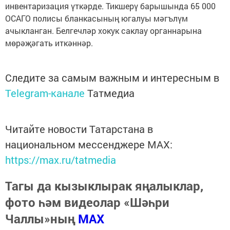
инвентаризация үткәрде. Тикшерү барышында 65 000
ОСАГО полисы бланкасының югалуы мәгълүм
ачыкланган. Белгечләр хокук саклау органнарына
мөрәҗәгать иткәннәр.
Следите за самым важным и интересным в
Telegram-канале
Татмедиа
Читайте новости Татарстана в
национальном мессенджере MАХ:
https://max.ru/tatmedia
Тагы да кызыклырак яңалыклар,
фото һәм видеолар «Шәһри
Чаллы»ның
MAX