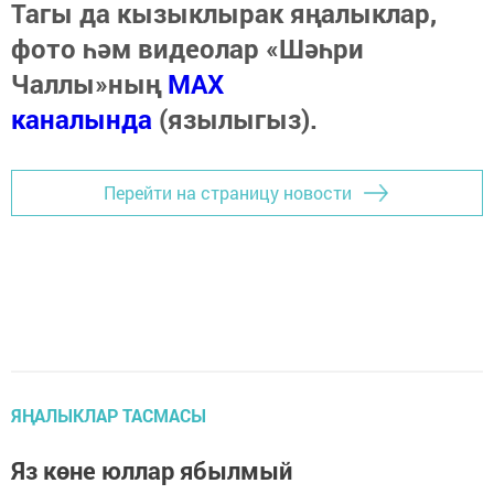
Тагы да кызыклырак яңалыклар,
фото һәм видеолар «Шәһри
Чаллы»ның
MAX
каналында
(язылыгыз).
Перейти на страницу новости
ЯҢАЛЫКЛАР ТАСМАСЫ
Яз көне юллар ябылмый