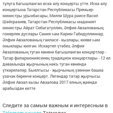
тулуга багышланган искә алу концерты үтте. Искә алу
концертына Татарстан Республикасы Премьер-
министры урынбасары, Милли Шура рәисе Васил
Шәйхразиев, Татарстан Республикасы мәдәният
министры Айрат Сибагатуллин, Әлфия Авзалованың
гомерлек дуслары Сания һәм Кәрим Габидуллиннар,
Әлфия Авзалованың гаиләсе - кызлары, кияве һәм
оныклары килгән. Искәртеп үтәбез, Әлфия
Авзалованың туган көненә багышланган концертлар -
Татар филармониясенең традицион концертлары - 12 ел
дәвамында җырчының нәкъ туган көнендә
үткәреләләр. Быелгысы - җырчының үзеннән башка
узачак беренче концерт. Легендар татар җырчысы
Әлфия Авзал кызы Авзалова 2017 елның җәендә
арабыздан китте
Следите за самым важным и интересным в
Telegram-канале
Татмедиа