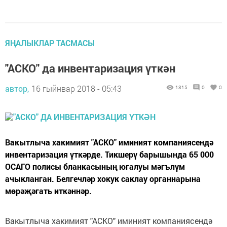
ЯҢАЛЫКЛАР ТАСМАСЫ
"АСКО" да инвентаризация үткән
автор,
16 гыйнвар 2018 - 05:43
1315
0
0
Вакытлыча хакимият "АСКО" иминият компаниясендә
инвентаризация үткәрде. Тикшерү барышында 65 000
ОСАГО полисы бланкасының югалуы мәгълүм
ачыкланган. Белгечләр хокук саклау органнарына
мөрәҗәгать иткәннәр.
Вакытлыча хакимият "АСКО" иминият компаниясендә