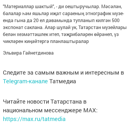
"Ма­те­ри­ал­лар шак­тый", - ди оеш­ты­ру­чы­лар. Мә­сә­лән,
ба­ла­лар һәм яшь­ләр иҗат са­рае­ның эт­ног­ра­фик му­зе­
ен­да гы­на да 20 ел дә­ва­мын­да туп­ла­нып кил­гән 500
экс­по­нат сак­ла­на. Алар шу­лай ук, Та­тар­стан му­зей­ла­ры
бе­лән хез­мәт­тәш­лек итеп, тәҗ­ри­бә­лә­рен өй­рә­неп, үз
чик­лә­рен ки­ңәй­тер­гә план­лаш­ты­ра­лар
Эль­ви­ра Гай­нет­ди­но­ва
Следите за самым важным и интересным в
Telegram-канале
Татмедиа
Читайте новости Татарстана в
национальном мессенджере MАХ:
https://max.ru/tatmedia