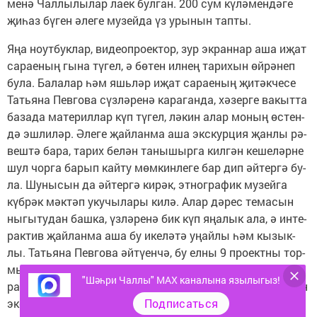
ме­нә Чал­лы­лы­лар ла­ек бул­ган. 200 сум кү­лә­мен­дә­ге
җи­һаз бү­ген әле­ге му­зей­да үз уры­нын тап­ты.
Яңа ноут­бук­лар, ви­де­оп­ро­ек­тор, зур эк­ран­нар аша иҗат
са­ра­е­ның гы­на тү­гел, ә бө­тен ил­нең та­ри­хын өй­рә­неп
бу­ла. Ба­ла­лар һәм яшь­ләр иҗат са­ра­е­ның җи­тәк­че­се
Тать­я­на Пев­го­ва сүз­лә­ре­нә ка­ра­ган­да, хә­зер­ге ва­кыт­та
ба­за­да ма­те­рил­лар күп тү­гел, лә­кин алар мо­ның өс­тен­
дә эш­ли­ләр. Әле­ге җай­лан­ма аша экс­кур­ция җан­лы рә­
веш­тә ба­ра, та­рих бе­лән та­ны­шыр­га кил­гән ке­ше­ләр­не
шул чор­га ба­рып кай­ту мөм­кин­ле­ге бар дип әй­тер­гә бу­
ла. Шу­ны­сын да әй­тер­гә ки­рәк, эт­ног­ра­фик му­зей­га
күб­рәк мәк­тәп уку­чы­ла­ры ки­лә. Алар дә­рес те­ма­сын
ны­гы­ту­дан баш­ка, үз­лә­ре­нә бик күп яңа­лык ала, ә ин­те­
рак­тив җай­лан­ма аша бу ике­лә­тә уңай­лы һәм кы­зык­
лы. Тать­я­на Пев­го­ва әй­тү­ен­чә, бу ел­ны 9 про­ект­ны тор­
мыш­ка ашы­ры­ру план­га кер­тел­гән. Мо­ның өчен эт­ног­
"Шәһри Чаллы" MAX каналына язылыгыз!
ра­фик му­зей, эз­лә­нү экс­по­ди­ция ба­ры­шын­да та­был­ган
Подписаться
экс­по­нат­лар­ны җы­ю­чы "Путь к По­бе­де" һәм "Жу­рав­ли»