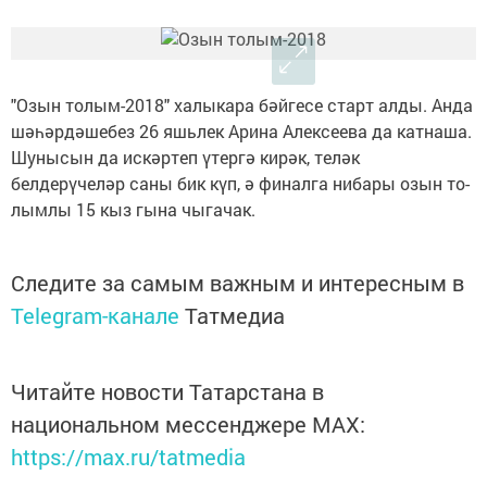
"Озын толым-2018" халыкара бәйгесе старт алды. Анда
шә­һәр­дә­ше­без 26 яшь­лек Ари­на Алек­се­е­ва да кат­на­ша.
Шунысын да искәртеп үтергә кирәк, теләк
белдерүчеләр саны бик күп, ә фи­нал­га нибары озын то­
лым­лы 15 кыз гы­на чы­га­чак.
Следите за самым важным и интересным в
Telegram-канале
Татмедиа
Читайте новости Татарстана в
национальном мессенджере MАХ:
https://max.ru/tatmedia