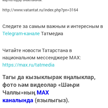
мартка кадәр ачыкланачак.
http://www.vatantat.ru/index.php?pn=3164
Следите за самым важным и интересным в
Telegram-канале
Татмедиа
Читайте новости Татарстана в
национальном мессенджере MАХ:
https://max.ru/tatmedia
Тагы да кызыклырак яңалыклар,
фото һәм видеолар «Шәһри
Чаллы»ның
MAX
каналында
(язылыгыз).