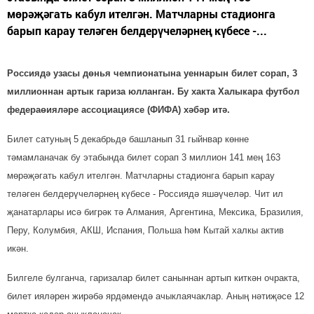
мөрәҗәгать кабул ителгән. Матчларны стадионга
барып карау теләген белдерүчеләрнең күбесе -...
Россиядә узасы дөнья чемпионатына уеннарын билет сорап, 3
миллионнан артык гариза юлланган. Бу хакта Халыкара футбол
федераөияләре ассоциациясе (ФИФА) хәбәр итә.
Билет сатуның 5 декабрьдә башланып 31 гыйнвар көнне
тәмамланачак бу этабында билет сорап 3 миллион 141 мең 163
мөрәҗәгать кабул ителгән. Матчларны стадионга барып карау
теләген белдерүчеләрнең күбесе - Россиядә яшәүчеләр. Чит ил
җанатарлары исә бигрәк тә Алмания, Аргентина, Мексика, Бразилия,
Перу, Колумбия, АКШ, Испания, Польша һәм Кытай халкы актив
икән.
Билгеле булганча, гаризалар билет саныннан артып киткән очракта,
билет ияләрен жирәбә ярдәмендә ачыклаячаклар. Аның нәтиҗәсе 12