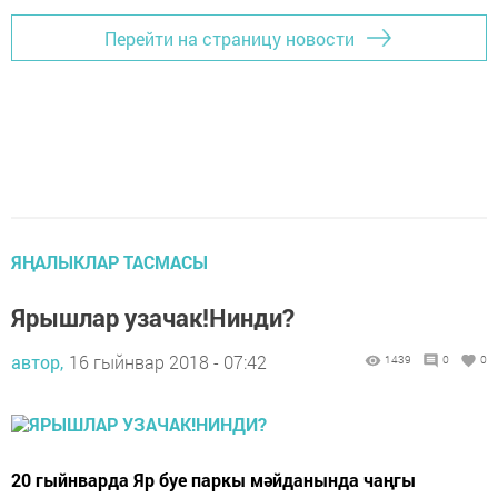
Перейти на страницу новости
ЯҢАЛЫКЛАР ТАСМАСЫ
Ярышлар узачак!Нинди?
автор,
16 гыйнвар 2018 - 07:42
1439
0
0
20 гыйн­вар­да Яр буе пар­кы мәй­да­нын­да чаңгы