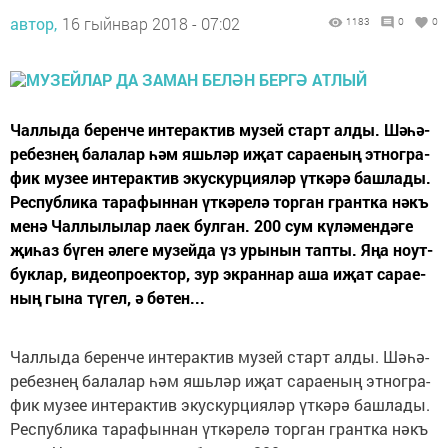
автор,
16 гыйнвар 2018 - 07:02
1183
0
0
Чал­лы­да бе­рен­че ин­те­рак­тив му­зей старт ал­ды. Шә­һә­
ре­без­нең ба­ла­лар һәм яшь­ләр иҗат са­ра­е­ның эт­ног­ра­
фик му­зее ин­те­рак­тив экус­кур­ци­я­ләр үт­кә­рә баш­ла­ды.
Рес­пуб­ли­ка та­ра­фын­нан үт­кә­ре­лә тор­ган грант­ка нәкъ
ме­нә Чал­лы­лы­лар ла­ек бул­ган. 200 сум кү­лә­мен­дә­ге
җи­һаз бү­ген әле­ге му­зей­да үз уры­нын тап­ты. Яңа ноут­
бук­лар, ви­де­оп­ро­ек­тор, зур эк­ран­нар аша иҗат са­ра­е­
ның гы­на тү­гел, ә бө­тен...
Чал­лы­да бе­рен­че ин­те­рак­тив му­зей старт ал­ды. Шә­һә­
ре­без­нең ба­ла­лар һәм яшь­ләр иҗат са­ра­е­ның эт­ног­ра­
фик му­зее ин­те­рак­тив экус­кур­ци­я­ләр үт­кә­рә баш­ла­ды.
Рес­пуб­ли­ка та­ра­фын­нан үт­кә­ре­лә тор­ган грант­ка нәкъ