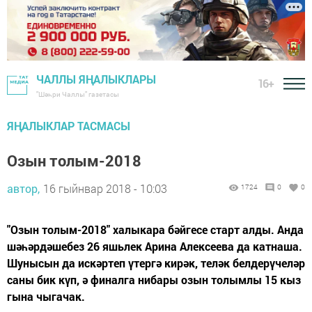
ЧАЛЛЫ ЯҢАЛЫКЛАРЫ
16+
"Шәһри Чаллы" газетасы
ЯҢАЛЫКЛАР ТАСМАСЫ
Озын толым-2018
автор,
16 гыйнвар 2018 - 10:03
1724
0
0
"Озын толым-2018" халыкара бәйгесе старт алды. Анда
шә­һәр­дә­ше­без 26 яшь­лек Ари­на Алек­се­е­ва да кат­на­ша.
Шунысын да искәртеп үтергә кирәк, теләк белдерүчеләр
саны бик күп, ә фи­нал­га нибары озын то­лым­лы 15 кыз
гы­на чы­га­чак.