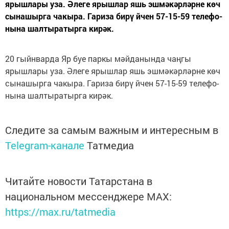
ярышлары уза. Әлеге ярышлар яшь эшмәкәрләрне көч
сынашырга чакыра. Га­ри­за би­рү йчен 57-15-59 те­ле­фо­
ны­на шал­ты­ра­тыр­га ки­рәк.
20 гыйн­вар­да Яр буе пар­кы мәй­да­нын­да чаңгы
ярышлары уза. Әлеге ярышлар яшь эшмәкәрләрне көч
сынашырга чакыра. Га­ри­за би­рү йчен 57-15-59 те­ле­фо­
ны­на шал­ты­ра­тыр­га ки­рәк.
Следите за самым важным и интересным в
Telegram-канале
Татмедиа
Читайте новости Татарстана в
национальном мессенджере MАХ:
https://max.ru/tatmedia