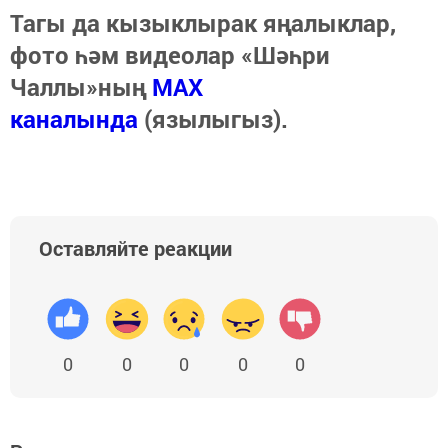
Тагы да кызыклырак яңалыклар,
фото һәм видеолар «Шәһри
Чаллы»ның
MAX
каналында
(язылыгыз).
Оставляйте реакции
0
0
0
0
0