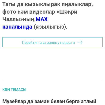
Тагы да кызыклырак яңалыклар,
фото һәм видеолар «Шәһри
Чаллы»ның
MAX
каналында
(язылыгыз).
Перейти на страницу новости
КӨН ТЕМАСЫ
Музейлар да заман белән бергә атлый