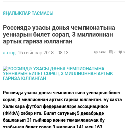
ЯҢАЛЫКЛАР ТАСМАСЫ
Россиядә узасы дөнья чемпионатына
уеннарын билет сорап, 3 миллионнан
артык гариза юлланган
автор,
16 гыйнвар 2018 - 08:13
1402
0
0
Россиядә узасы дөнья чемпионатына уеннарын билет
сорап, 3 миллионнан артык гариза юлланган. Бу хакта
Халыкара футбол федераөияләре ассоциациясе
(ФИФА) хәбәр итә. Билет сатуның 5 декабрьдә
башланып 31 гыйнвар көнне тәмамланачак бу
этабында билет сорап 3 миллион 141 мең 163