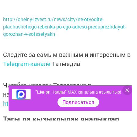
http://chelny-izvest.ru/news/city/ne-otvodite-
plachushchego-rebenka-po-ego-adresu-preduprezhdayut-
gorozhan-v-sotssetyakh
Следите за самым важным и интересным в
Telegram-канале
Татмедиа
Читайте новости Татарстана в
"Шәһри Чаллы" MAX каналына язылыгыз!
национальном мессенджере MАХ:
Подписаться
https://max.ru/tatmedia
Тагы да кызыклырак яңалыклар,
фото һәм видеолар «Шәһри