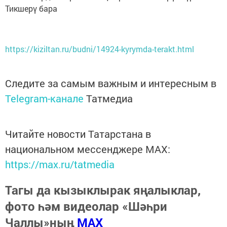
Тикшерү бара
https://kiziltan.ru/budni/14924-kyrymda-terakt.html
Следите за самым важным и интересным в
Telegram-канале
Татмедиа
Читайте новости Татарстана в
национальном мессенджере MАХ:
https://max.ru/tatmedia
Тагы да кызыклырак яңалыклар,
фото һәм видеолар «Шәһри
Чаллы»ның
MAX