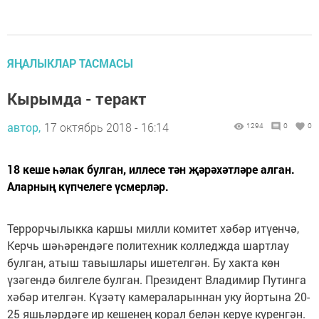
ЯҢАЛЫКЛАР ТАСМАСЫ
Кырымда - теракт
автор,
17 октябрь 2018 - 16:14
1294
0
0
18 кеше һәлак булган, иллесе тән җәрәхәтләре алган.
Аларның күпчелеге үсмерләр.
Террорчылыкка каршы милли комитет хәбәр итүенчә,
Керчь шәһәрендәге политехник колледжда шартлау
булган, атыш тавышлары ишетелгән. Бу хакта көн
үзәгендә билгеле булган. Президент Владимир Путинга
хәбәр ителгән. Күзәтү камераларыннан уку йортына 20-
25 яшьләрдәге ир кешенең корал белән керүе күренгән.