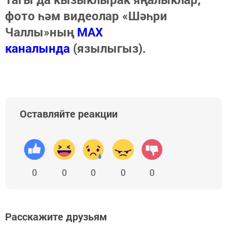
фото һәм видеолар «Шәһри
Чаллы»ның
MAX
каналында
(язылыгыз).
Оставляйте реакции
0
0
0
0
0
Расскажите друзьям