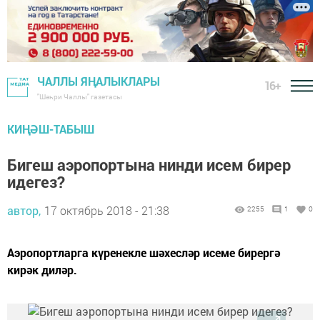
ЧАЛЛЫ ЯҢАЛЫКЛАРЫ
16+
"Шәһри Чаллы" газетасы
КИҢӘШ-ТАБЫШ
Бигеш аэропортына нинди исем бирер
идегез?
автор,
17 октябрь 2018 - 21:38
2255
1
0
Аэропортларга күренекле шәхесләр исеме бирергә
кирәк диләр.