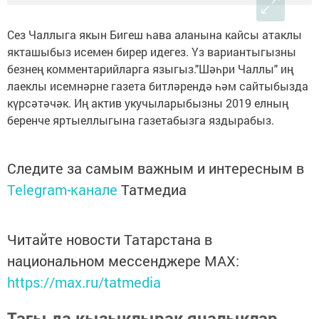
Сез Чаллыга якын Бигеш һава аланына кайсы атаклы
якташыбыз исемен бирер идегез. Үз вариантыгызны
безнең комментарийларга языгыз."Шәһри Чаллы" иң
лаеклы исемнәрне газета битләрендә һәм сайтыбызда
күрсәтәчәк. Иң актив укучыларыбызны 2019 елның
беренче яртыеллыгына газетабызга яздырабыз.
Следите за самым важным и интересным в
Telegram-канале
Татмедиа
Читайте новости Татарстана в
национальном мессенджере MАХ:
https://max.ru/tatmedia
Тагы да кызыклырак яңалыклар,