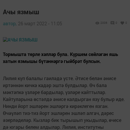
Ачы язмыш
автор,
26 март 2022 - 11:05
2006
0
0
Тормышта төрле хәлләр була. Күршем сөйләгән яшь
хатын язмышы бүтәннәргә гыйбрәт булсын.
Лилия күп балалы гаиләдә үсте. Әтисе белән әнисе
иртәннән кичкә кадәр эштә булдылар. Өч бала
мәктәпкә үзләре бардылар, үзләре кайттылар.
Кайтуларына өстәлдә әнисе калдырган язу булыр иде.
Нинди йорт эшләрен эшләргә кирәклеген язган.
Өчәүләп тиз-тиз йорт эшләрен эшләп алгач, дәрес
әзерләделәр. Кызлар бик тырышып укыдылар, өчесе
дә югары белем алдылар. Лилия, институтны