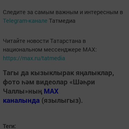
Следите за самым важным и интересным в
Telegram-канале
Татмедиа
Читайте новости Татарстана в
национальном мессенджере MАХ:
https://max.ru/tatmedia
Тагы да кызыклырак яңалыклар,
фото һәм видеолар «Шәһри
Чаллы»ның
MAX
каналында
(язылыгыз).
Теги: