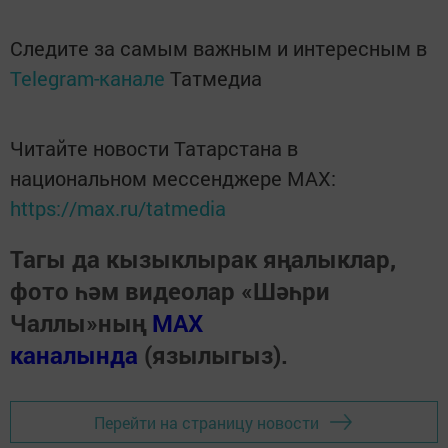
Следите за самым важным и интересным в
Telegram-канале
Татмедиа
Читайте новости Татарстана в
национальном мессенджере MАХ:
https://max.ru/tatmedia
Тагы да кызыклырак яңалыклар,
фото һәм видеолар «Шәһри
Чаллы»ның
MAX
каналында
(язылыгыз).
Перейти на страницу новости