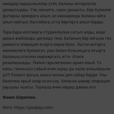
никадәр каршылыклар үтеп, баланы интернатка
урнаштырды. Үзе, ниһаять, эшкә урнашты. Бер бүлмәле
фатирны арендага алып, ял көннәрендә баланы өйгә
алып кайтып, бассейнга, атта йөртергә алып барды.
Тора-бара ипотекага студия-бүлмә сатып алды, инде
дөнья жайланды дигәндә генә, баланың бер аягына тиз
рәвештә операция ясарга кирәк була. Эштән китәргә
мөмкинлеге булмагач, улы белән больницага ятырга
баланың әтисенә мөрәҗәгать итте. Әтисе
ризалашмады. Лилия гарьлегеннән әрнеп елый. Үз
каны, гөнаһсыз сабый өчен шуны да эшли алмыймыни
ул?! Рәхмәт яусын, әнисе киләм дип хәбәр бирде. Улы
бәхетенә ярый алар исән-сау. Аллаһка шөкер, операция
уңышлы чыкты. Тормыш өчен көрәш дәвам итә.
Фәния Шәрипова.
Фото: https://pixabay.com/