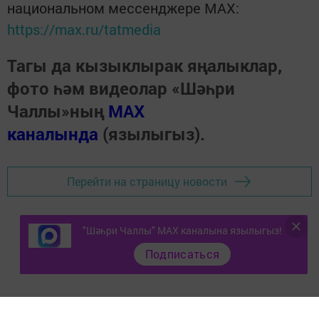
национальном мессенджере MАХ:
https://max.ru/tatmedia
Тагы да кызыклырак яңалыклар,
фото һәм видеолар «Шәһри
Чаллы»ның
MAX
каналында
(язылыгыз).
Перейти на страницу новости
"Шәһри Чаллы" MAX каналына язылыгыз!
Подписаться