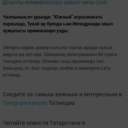
Чаллының өч урында: "Южный" агросәнәгать
паркында, Тукай яр буенда һәм Ипподромда авыл
хуҗалыгы ярминкәләре узды.
Әйтергә кирәк, шикәр сатыла торган җирдә халык
аеруча да күп иде. Шикәрнең килограммын 60 сумга
тәкъдим иттеләр. Моннан тыш ярминкәдә сөт,
йомырка, ит, бал, сырлар, колбаса ишеләрне сату
иттеләр.
Следите за самым важным и интересным в
Telegram-канале
Татмедиа
Читайте новости Татарстана в