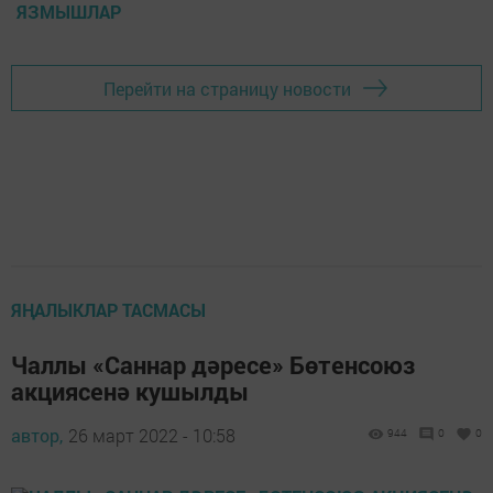
ЯЗМЫШЛАР
Перейти на страницу новости
ЯҢАЛЫКЛАР ТАСМАСЫ
Чаллы «Саннар дәресе» Бөтенсоюз
акциясенә кушылды
автор,
26 март 2022 - 10:58
944
0
0