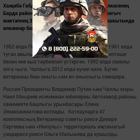
Хаҗибә Габдулхан кызы Митриева Пермь өлкәсенең
Барда районы Әрҗән авылында туа. Башлангыч
мәктәпнең 3 сыйныфын тәмамлый. Сугыш вакытында
өлкәннәр белән колхозда эшли.
1952 елда Пермь шәһәренә төзелешкә китә, 1961 елда
туган авылына кайта, кияүгә чыга. Тормыш иптәше
белән ике кыз тәрбияләп үстергән. 1992 елда лаеклы
ялга чыга. Чаллыга 2012 елда күчеп килә. Бүген
ветеранны биш оныгы һәм өч оныкчыгы сөендерә.
Россия Президенты Владимир Путин һәм Чаллы мэры
Наил Мәһдиев исеменнән юбилярны Автозавод районы
хакимияте башлыгы урынбасары Елена
Әлмөхәммәтова котлады. Котлауларга 47
комплексның Ветераннар советы рәисе Диләрә
Сергеева һәм «Импульс» территориаль иҗтимагый
үзидарәсе рәисе Ольга Малышева да кушылды.