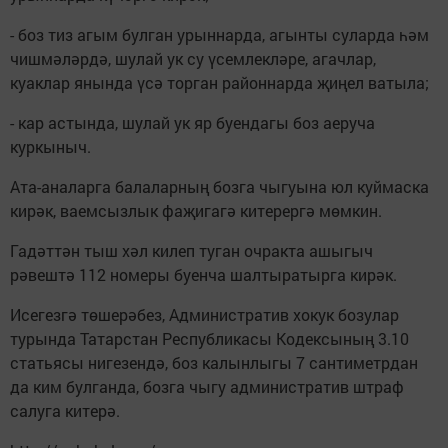
- боз тиз агым булган урыннарда, агынты суларда һәм
чишмәләрдә, шулай ук су үсемлекләре, агачлар,
куаклар янында үсә торган районнарда җиңел ватыла;
- кар астында, шулай ук яр буендагы боз аеруча
куркыныч.
Ата-аналарга балаларның бозга чыгуына юл куймаска
кирәк, ваемсызлык фаҗигагә китерергә мөмкин.
Гадәттән тыш хәл килеп туган очракта ашыгыч
рәвештә 112 номеры буенча шалтыратырга кирәк.
Исегезгә төшерәбез, Административ хокук бозулар
турында Татарстан Республикасы Кодексының 3.10
статьясы нигезендә, боз калынлыгы 7 сантиметрдан
да ким булганда, бозга чыгу административ штраф
салуга китерә.