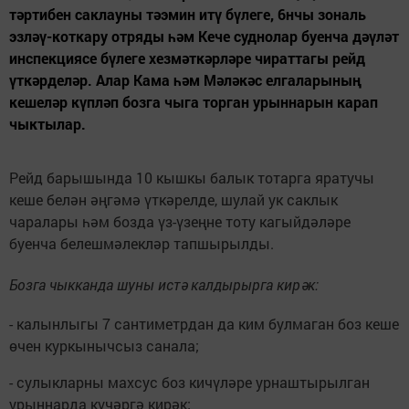
тәртибен саклауны тәэмин итү бүлеге, 6нчы зональ
эзләү-коткару отряды һәм Кече суднолар буенча дәүләт
инспекциясе бүлеге хезмәткәрләре чираттагы рейд
үткәрделәр. Алар Кама һәм Мәләкәс елгаларының
кешеләр күпләп бозга чыга торган урыннарын карап
чыктылар.
Рейд барышында 10 кышкы балык тотарга яратучы
кеше белән әңгәмә үткәрелде, шулай ук саклык
чаралары һәм бозда үз-үзеңне тоту кагыйдәләре
буенча белешмәлекләр тапшырылды.
Бозга чыкканда шуны истә калдырырга кирәк:
- калынлыгы 7 сантиметрдан да ким булмаган боз кеше
өчен куркынычсыз санала;
- сулыкларны махсус боз кичүләре урнаштырылган
урыннарда күчәргә кирәк;