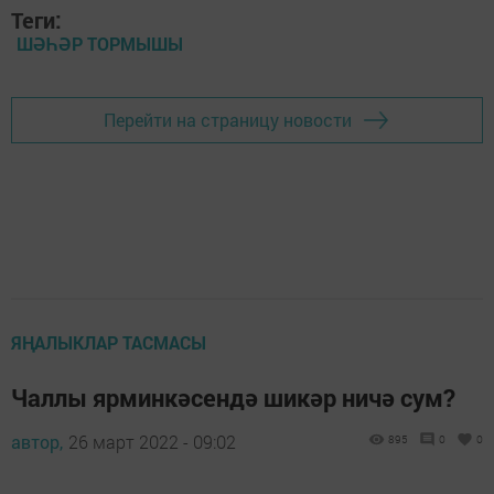
Теги:
ШӘҺӘР ТОРМЫШЫ
Перейти на страницу новости
ЯҢАЛЫКЛАР ТАСМАСЫ
Чаллы ярминкәсендә шикәр ничә сум?
автор,
26 март 2022 - 09:02
895
0
0