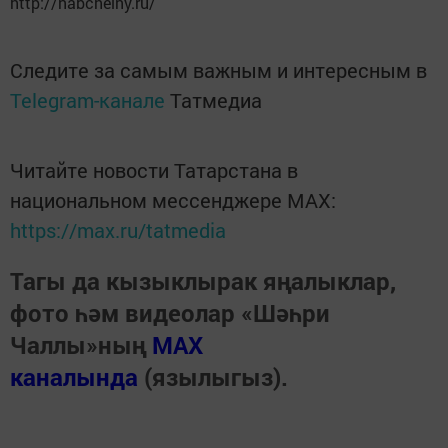
http://nabchelny.ru/
Следите за самым важным и интересным в
Telegram-канале
Татмедиа
Читайте новости Татарстана в
национальном мессенджере MАХ:
https://max.ru/tatmedia
Тагы да кызыклырак яңалыклар,
фото һәм видеолар «Шәһри
Чаллы»ның
MAX
каналында
(язылыгыз).