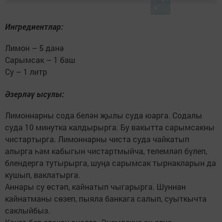
Ингредиентлар:
Лимон – 5 данә
Сарымсак – 1 баш
Су – 1 литр
Әзерләү ысулы:
Лимоннарны сода белән җылы суда юарга. Содалы
суда 10 минутка калдырырга. Бу вакытта сарымсакны
чистартырга. Лимоннарны чиста суда чайкатып
алырга һәм кабыгын чистартмыйча, телемләп бүлеп,
блендерга тутырырга, шуңа сарымсак тырнакларын да
кушып, ваклатырга.
Аннары су өстәп, кайнатып чыгарырга. Шуннан
кайнатманы сөзеп, пыяла банкага салып, суыткычта
саклыйбыз.