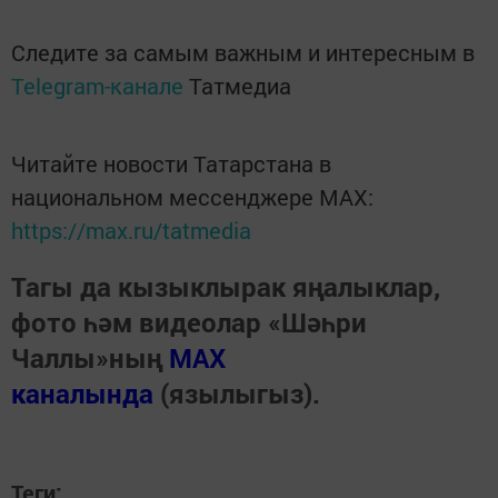
Следите за самым важным и интересным в
Telegram-канале
Татмедиа
Читайте новости Татарстана в
национальном мессенджере MАХ:
https://max.ru/tatmedia
Тагы да кызыклырак яңалыклар,
фото һәм видеолар «Шәһри
Чаллы»ның
MAX
каналында
(язылыгыз).
Теги: