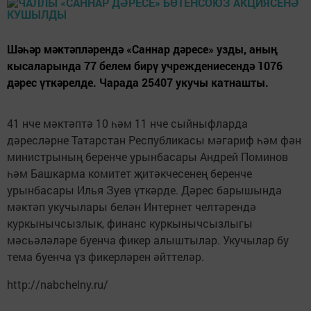
Шәһәр мәктәпләрендә «Саннар дәресе» узды, аның
кысаларында 77 белем бирү учреждениесендә 1076
дәрес үткәрелде. Чарада 25407 укучы катнашты.
41 нче мәктәптә 10 һәм 11 нче сыйныфларда
дәресләрне Татарстан Республикасы мәгариф һәм фән
министрының беренче урынбасары Андрей Поминов
һәм Башкарма комитет җитәкчесенең беренче
урынбасары Илья Зуев үткәрде. Дәрес барышында
мәктәп укучылары белән Интернет челтәрендә
куркынычсызлык, финанс куркынычсызлыгы
мәсьәләләре буенча фикер алыштылар. Укучылар бу
тема буенча үз фикерләрен әйттеләр.
http://nabchelny.ru/