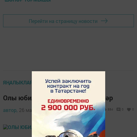
Перейти на страницу новости
ЯҢАЛЫКЛАР ТАСМАСЫ
Олы юбилее белән тәбрикләделәр
автор,
26 март 2022 - 10:21
884
0
0