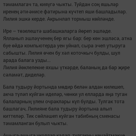
тәмамлагач та, кияүгә чыкты. Туйдан соң яшьләр
иренең әти-әнисе фатирына күчтеп яши башладылар.
Лилия эшкә керде. Акрынлап тормыш көйләнде.
Ире – төзелештә шабашкаларга йөреп эшләде.
Ялланып эшләүченең бер ягы бар: бер көн эшләсә, атна
буе өйдә компьютерда уен уйнап, сыра эчеп утыруга
сабышты. Лилия өчен бу хәл коточкыч булды, шул
арада балага узды...
Лилия йөклелекне яхшы үткәрде, баланың да бар җире
сәламәт, диделәр.
Бала тудыру йортында мөдир белән алдан килешеп,
акча түләп куйган иделәр, чөнки ул елларда яңа туган
балаларның үлем очраклары күп булды. Тулгак тота
башлагач, Лилияне бала тудыру йортына алып
киттеләр. Тик сөйләшеп куйган табибның сменасы
тәмамланган булып чыкты.
Ашыга-ашыга уколлар кадап, тулгакны көчәйтмәкче