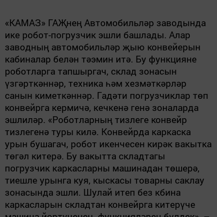
«КАМАЗ» ГАҖнең Автомобильләр заводында
ике робот-погрузчик эшли башлады. Алар
заводның автомобильләр җыю конвейерын
кабиналар белән тәэмин итә. Бу функцияне
роботларга тапшыргач, склад зонасын
үзгәрткәннәр, техника һәм хезмәткәрләр
санын киметкәннәр. Гадәти погрузчиклар төп
конвейрга кермичә, кечкенә генә зоналарда
эшлиләр. «Роботларның тизлеге конвейр
тизлегенә туры килә. Конвейрда каркаска
урын бушагач, робот икенчесен кирәк вакытка
төгәл китерә. Бу вакытта складтагы
погрузчик каркасларны машинадан төшерә,
тиешле урынга куя, кыскасы товарны саклау
зонасында эшли. Шулай итеп без кбина
каркасларын складтан конвейрга китерүче
машина йөртүченең функцияләрен бүлдек», –