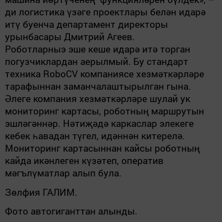
ди логистика үзәге проектлары белән идарә
итү буенча департамент директоры
урынбасары Дмитрий Агеев.
Роботларныэ эше кеше идарә итә торган
погузчиклардан аерылмый. Бу стандарт
техника RoboCV компаниясе хезмәткәрләре
тарафыннан заманчалаштырылган гына.
Әлеге компания хезмәткәрләре шулай ук
мониторинг картасы, роботның маршрутын
эшләгәннәр. Нәтиҗәдә каркаслар элекеге
кебек һавадан түгел, идәннән китерелә.
Мониторинг картасыннан кайсы роботның
кайда икәнлеген күзәтеп, оператив
мәгълүматлар алып була.
Зөлфия ГАЛИМ.
Фото автогиганттан алынды.