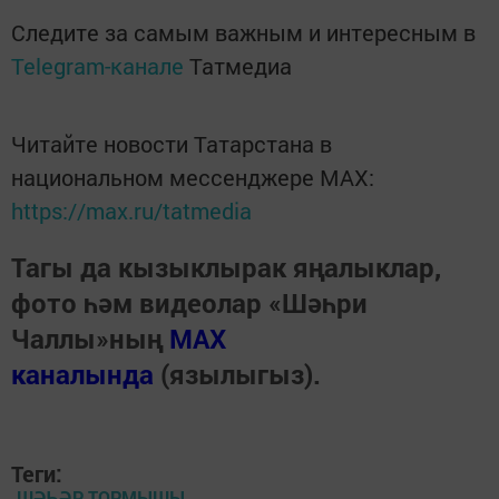
Следите за самым важным и интересным в
Telegram-канале
Татмедиа
Читайте новости Татарстана в
национальном мессенджере MАХ:
https://max.ru/tatmedia
Тагы да кызыклырак яңалыклар,
фото һәм видеолар «Шәһри
Чаллы»ның
MAX
каналында
(язылыгыз).
Теги:
ШӘҺӘР ТОРМЫШЫ