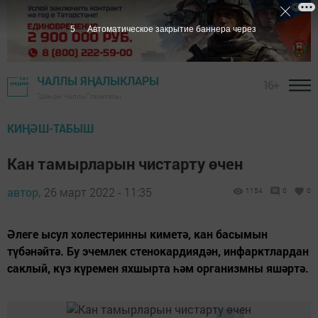
4
Автоматическое закрытие баннера через
ЧАЛЛЫ ЯҢАЛЫКЛАРЫ
16+
"Шәһри Чаллы" газетасы
КИҢӘШ-ТАБЫШ
Кан тамырларын чистарту өчен
автор,
26 март 2022 - 11:35
1154
0
0
Әлеге ысул холестеринны киметә, кан басымын
түбәнәйтә. Бу эчемлек стенокардиядән, инфарктлардан
саклый, күз күремен яхшырта һәм организмны яшәртә.