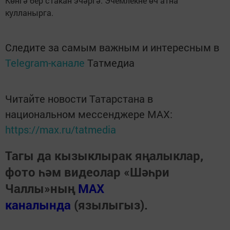
Көнгә бер стакан эчәргә. Эчемлекне өч атна
кулланырга.
Следите за самым важным и интересным в
Telegram-канале
Татмедиа
Читайте новости Татарстана в
национальном мессенджере MАХ:
https://max.ru/tatmedia
Тагы да кызыклырак яңалыклар,
фото һәм видеолар «Шәһри
Чаллы»ның
MAX
каналында
(язылыгыз).