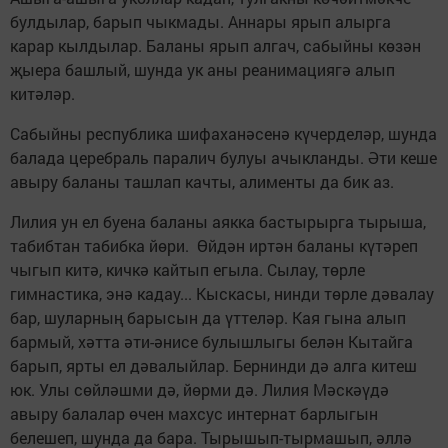
булдылар, барып чыкмады. Аннары ярып алырга
карар кылдылар. Баланы ярып алгач, сабыйны көзән
җыера башлый, шунда ук аны реанимациягә алып
китәләр.
Сабыйны республика шифаханәсенә күчерделәр, шунда
балада церебраль паралич булуы ачыкланды. Әти кеше
авыру баланы ташлап качты, алименты да бик аз.
Лилия ун ел буена баланы аякка бастырырга тырыша,
табибтан табибка йөри. Өйдән иртән баланы күтәреп
чыгып китә, кичкә кайтып егыла. Сылау, төрле
гимнастика, энә кадау... Кыскасы, нинди төрле дәвалау
бар, шуларның барысын да үттеләр. Кая гына алып
бармый, хәтта әти-әнисе булышлыгы белән Кытайга
барып, ярты ел дәвалыйлар. Бернинди дә алга китеш
юк. Улы сөйләшми дә, йөрми дә. Лилия Мәскәүдә
авыру балалар өчен махсус интернат барлыгын
белешеп, шунда да бара. Тырышып-тырмашып, әллә