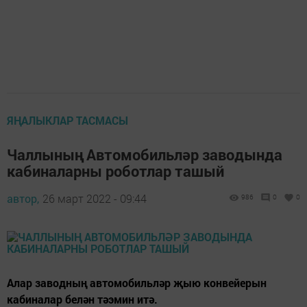
ЯҢАЛЫКЛАР ТАСМАСЫ
Чаллының Автомобильләр заводында
кабиналарны роботлар ташый
автор,
26 март 2022 - 09:44
986
0
0
Алар заводның автомобильләр җыю конвейерын
кабиналар белән тәэмин итә.