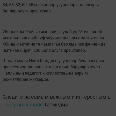
34, 58, 32, 60, 56 мәктәпләр укучылары да югары
баллар алуга ирештеләр.
26нчы һәм 76нчы гимназия, шулай ук 78нче лицей
чыгарылыш сыйныф укучылары һәм алдагы елны
46нчы мәктәпне тәмамлаган бер кыз ике фәннән дә
имтихан биреп, 200 балл алуга ирештеләр.
Шәһәр мэры Наил Мәһдиев укучылар белән югары
профессиональ рәвештә эш алып барулары өчен
Чаллының педагогик коллективына аерым
рәхмәтләрен җиткерде.
Следите за самым важным и интересным в
Telegram-канале
Татмедиа