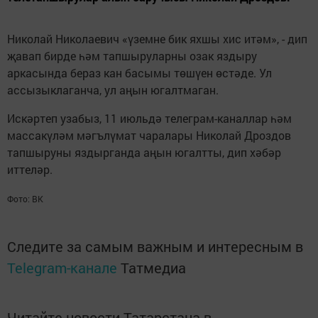
Николай Николаевич «үземне бик яхшы хис итәм», - дип
җавап бирде һәм тапшыруларны озак яздыру
аркасында бераз кан басымы төшүен өстәде. Ул
ассызыклаганча, ул аңын югалтмаган.
Искәртеп узабыз, 11 июльдә телеграм-каналлар һәм
массакүләм мәгълүмат чаралары Николай Дроздов
тапшыруны яздырганда аңын югалтты, дип хәбәр
иттеләр.
Фото: ВК
Следите за самым важным и интересным в
Telegram-канале
Татмедиа
Читайте новости Татарстана в