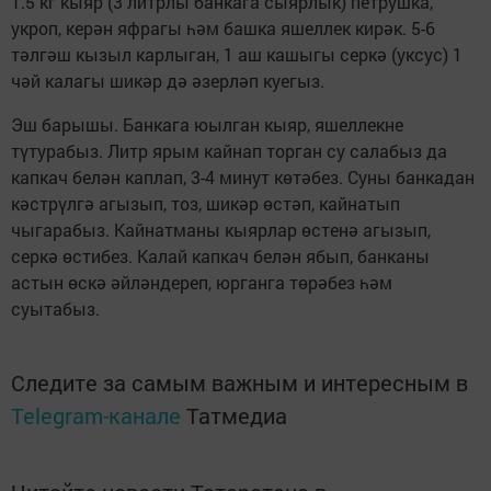
1.5 кг кыяр (3 литрлы банкага сыярлык) петрушка,
укроп, керән яфрагы һәм башка яшеллек кирәк. 5-6
тәлгәш кызыл карлыган, 1 аш кашыгы серкә (уксус) 1
чәй калагы шикәр дә әзерләп куегыз.
Эш барышы. Банкага юылган кыяр, яшеллекне
түтурабыз. Литр ярым кайнап торган су салабыз да
капкач белән каплап, 3-4 минут көтәбез. Суны банкадан
кәстрүлгә агызып, тоз, шикәр өстәп, кайнатып
чыгарабыз. Кайнатманы кыярлар өстенә агызып,
серкә өстибез. Калай капкач белән ябып, банканы
астын өскә әйләндереп, юрганга төрәбез һәм
суытабыз.
Следите за самым важным и интересным в
Telegram-канале
Татмедиа