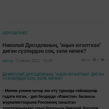
ШОУ-БИЗНЕС
Николай Дроздовның, "аңын югалткан"
дигән сүзләрдән соң, хәле ничек?
автор,
12 июль 2022 - 10:45
910
0
0
- Минем үземне начар хис итү турында сөйләшүләр
гадәти ялган, - дип белдерде «Известия» басмасы
журналистларына Россиянең танылган
телетапшырулар алып баручысы Николай Дроздов.