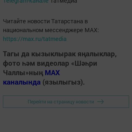
Telegram-канале
Татмедиа
Читайте новости Татарстана в
национальном мессенджере MАХ:
https://max.ru/tatmedia
Тагы да кызыклырак яңалыклар,
фото һәм видеолар «Шәһри
Чаллы»ның
MAX
каналында
(язылыгыз).
Перейти на страницу новости