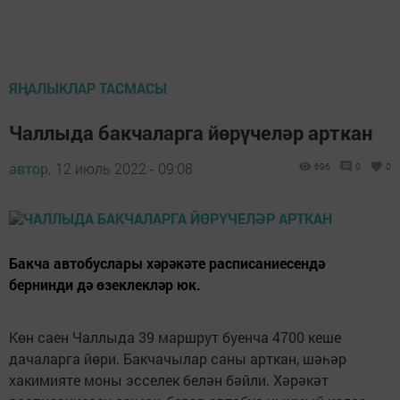
ЯҢАЛЫКЛАР ТАСМАСЫ
Чаллыда бакчаларга йөрүчеләр арткан
автор,
12 июль 2022 - 09:08
696
0
0
Бакча автобуслары хәрәкәте расписаниесендә
бернинди дә өзеклекләр юк.
Көн саен Чаллыда 39 маршрут буенча 4700 кеше
дачаларга йөри. Бакчачылар саны арткан, шәһәр
хакимияте моны эсселек белән бәйли. Хәрәкәт