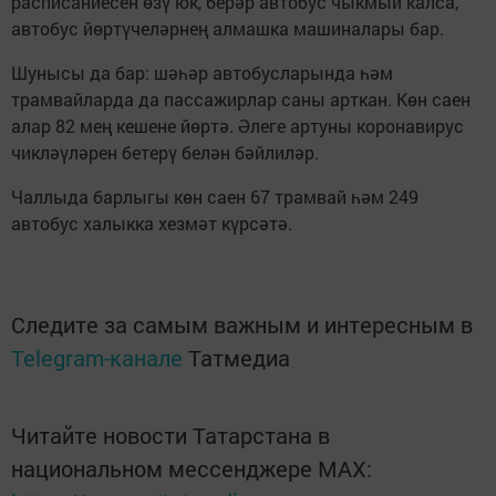
расписаниесен өзү юк, берәр автобус чыкмый калса,
автобус йөртүчеләрнең алмашка машиналары бар.
Шунысы да бар: шәһәр автобусларында һәм
трамвайларда да пассажирлар саны арткан. Көн саен
алар 82 мең кешене йөртә. Әлеге артуны коронавирус
чикләүләрен бетерү белән бәйлиләр.
Чаллыда барлыгы көн саен 67 трамвай һәм 249
автобус халыкка хезмәт күрсәтә.
Следите за самым важным и интересным в
Telegram-канале
Татмедиа
Читайте новости Татарстана в
национальном мессенджере MАХ: