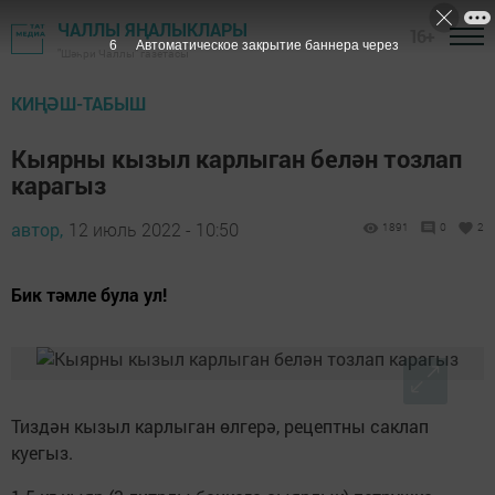
ЧАЛЛЫ ЯҢАЛЫКЛАРЫ
16+
5
Автоматическое закрытие баннера через
"Шәһри Чаллы" газетасы
КИҢӘШ-ТАБЫШ
Кыярны кызыл карлыган белән тозлап
карагыз
автор,
12 июль 2022 - 10:50
1891
0
2
Бик тәмле була ул!
Тиздән кызыл карлыган өлгерә, рецептны саклап
куегыз.