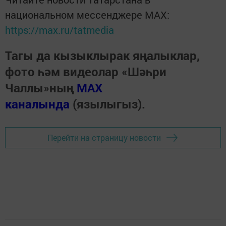
национальном мессенджере MАХ:
https://max.ru/tatmedia
Тагы да кызыклырак яңалыклар,
фото һәм видеолар «Шәһри
Чаллы»ның
MAX
каналында
(язылыгыз).
Перейти на страницу новости