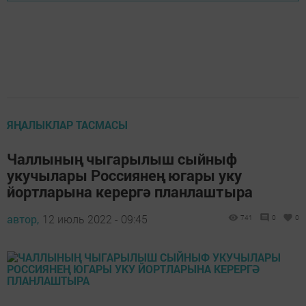
ЯҢАЛЫКЛАР ТАСМАСЫ
Чаллының чыгарылыш сыйныф
укучылары Россиянең югары уку
йортларына керергә планлаштыра
автор,
12 июль 2022 - 09:45
741
0
0