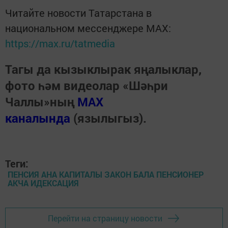
Читайте новости Татарстана в
национальном мессенджере MАХ:
https://max.ru/tatmedia
Тагы да кызыклырак яңалыклар,
фото һәм видеолар «Шәһри
Чаллы»ның
MAX
каналында
(язылыгыз).
Теги:
ПЕНСИЯ АНА КАПИТАЛЫ ЗАКОН БАЛА ПЕНСИОНЕР
АКЧА ИДЕКСАЦИЯ
Перейти на страницу новости