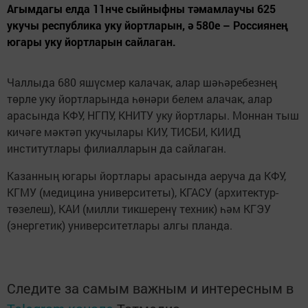
Агымдагы елда 11нче сыйныфны тәмамлаучы 625
укучы республика уку йортларын, ә 580е – Россиянең
югары уку йортларын сайлаган.
Чаллыда 680 яшүсмер калачак, алар шәһәребезнең
төрле уку йортларында һөнәри белем алачак, алар
арасында КФУ, НГПУ, КНИТУ уку йортлары. Моннан тыш
кичәге мәктәп укучылары КИУ, ТИСБИ, КИИД
институтлары филиалларын да сайлаган.
Казанның югары йортлары арасында аеруча да КФУ,
КГМУ (медицина университеты), КГАСУ (архитектур-
төзелеш), КАИ (милли тикшеренү техник) һәм КГЭУ
(энергетик) университетлары алгы планда.
Следите за самым важным и интересным в