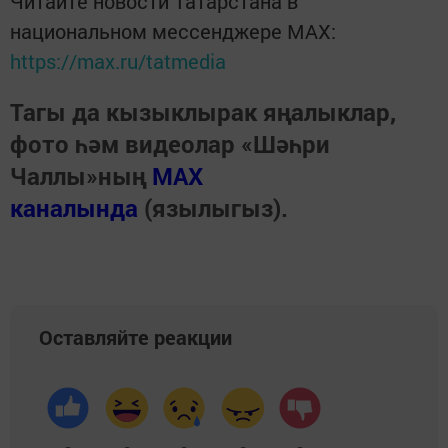
Читайте новости Татарстана в
национальном мессенджере MАХ:
https://max.ru/tatmedia
Тагы да кызыклырак яңалыклар,
фото һәм видеолар «Шәһри
Чаллы»ның
MAX
каналында
(язылыгыз).
Оставляйте реакции