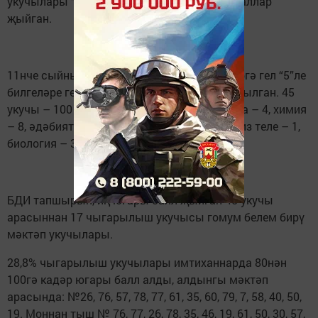
укучылары “4”ле һәм аннан да югарырак баллар
җыйган.
11нче сыйныфны тәмамлаган 226 яшүсмергә гел “5”ле
билгеләре генә булган аттестатлар тапшырылган. 45
укучы – 100 балл (рус теле – 19, математика – 4, химия
– 8, әдәбият – 6, җәмгыять белеме - 4, инглиз теле – 1,
биология – 3) җыйган.
БДИ тапшырып, иң югары балл җыйган 45 укучы
арасыннан 17 чыгарылыш укучысы гомум белем бирү
мәктәп укучылары.
28,8% чыгарылыш укучылары имтиханнарда 80нән
100гә кадәр югары балл алды, алдынгы мәктәп
арасында: №26, 76, 57, 78, 77, 61, 35, 60, 79, 7, 58, 40, 50,
19. Моннан тыш № 76, 77, 26, 78, 35, 46, 19, 61, 50, 30, 57,