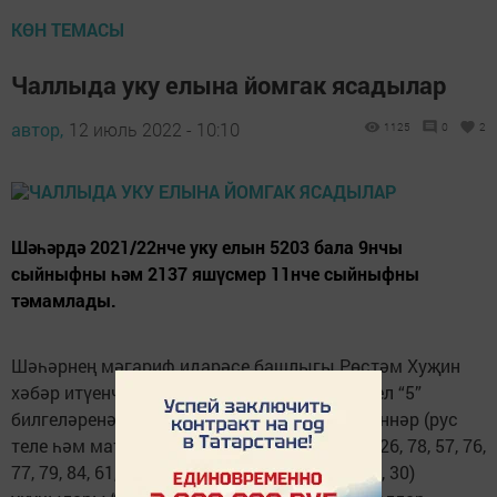
КӨН ТЕМАСЫ
Чаллыда уку елына йомгак ясадылар
автор,
12 июль 2022 - 10:10
1125
0
2
Шәһәрдә 2021/22нче уку елын 5203 бала 9нчы
сыйныфны һәм 2137 яшүсмер 11нче сыйныфны
тәмамлады.
Шәһәрнең мәгариф идарәсе башлыгы Рөстәм Хуҗин
хәбәр итүенчә, 241 бала 9нчы сыйныфны гел “5”
билгеләренә генә тәмамлаган. Мәҗбүри фәннәр (рус
теле һәм математика) буенча 20 мәктәп (№26, 78, 57, 76,
77, 79, 84, 61, 54, 56, 60, 42, 52, 39, 53, 18, 2, 41, 30)