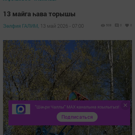
13 майга һава торышы
Зөлфия ГАЛИМ,
13 май 2026 - 07:00
508
0
0
"Шәһри Чаллы" MAX каналына язылыгыз!
Подписаться