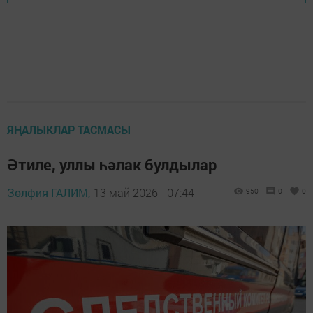
ЯҢАЛЫКЛАР ТАСМАСЫ
Әтиле, уллы һәлак булдылар
Зөлфия ГАЛИМ,
13 май 2026 - 07:44
950
0
0