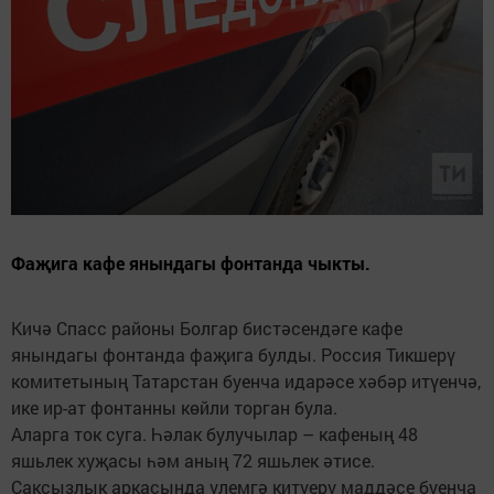
Фаҗига кафе янындагы фонтанда чыкты.
Кичә Спасс районы Болгар бистәсендәге кафе
янындагы фонтанда фаҗига булды. Россия Тикшерү
комитетының Татарстан буенча идарәсе хәбәр итүенчә,
ике ир-ат фонтанны көйли торган була.
Аларга ток суга. Һәлак булучылар – кафеның 48
яшьлек хуҗасы һәм аның 72 яшьлек әтисе.
Саксызлык аркасында үлемгә китүерү маддәсе буенча