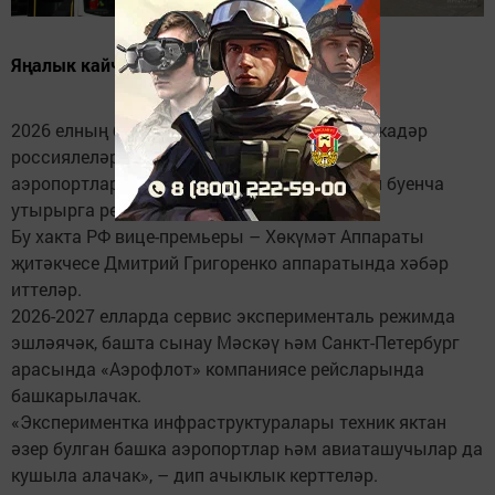
Яңалык кайчан гамәлгә керә?
2026 елның беренче яртыеллыгы ахырына кадәр
россиялеләргә Шереметьево һәм Пулково
аэропортларында самолетларга биометрия буенча
утырырга рөхсәт итәчәкләр.
Бу хакта РФ вице-премьеры – Хөкүмәт Аппараты
җитәкчесе Дмитрий Григоренко аппаратында хәбәр
иттеләр.
2026-2027 елларда сервис эксперименталь режимда
эшләячәк, башта сынау Мәскәү һәм Санкт-Петербург
арасында «Аэрофлот» компаниясе рейсларында
башкарылачак.
«Экспериментка инфраструктуралары техник яктан
әзер булган башка аэропортлар һәм авиаташучылар да
кушыла алачак», – дип ачыклык керттеләр.