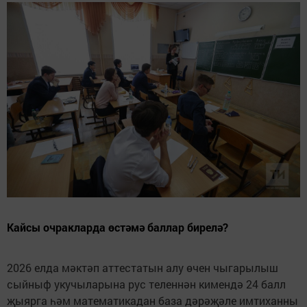
Кайсы очракларда өстәмә баллар бирелә?
2026 елда мәктәп аттестатын алу өчен чыгарылыш
сыйныф укучыларына рус теленнән кимендә 24 балл
җыярга һәм математикадан база дәрәҗәле имтиханны