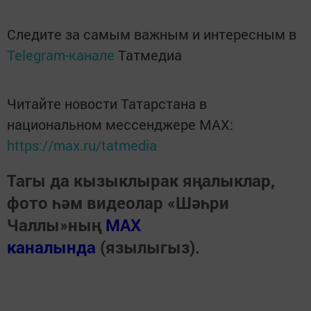
Следите за самым важным и интересным в
Telegram-канале
Татмедиа
Читайте новости Татарстана в
национальном мессенджере MАХ:
https://max.ru/tatmedia
Тагы да кызыклырак яңалыклар,
фото һәм видеолар «Шәһри
Чаллы»ның
MAX
каналында
(язылыгыз).