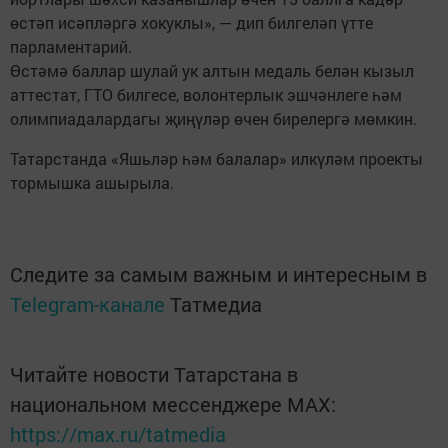
өстәп исәпләргә хокуклы», — дип билгеләп үтте
парламентарий.
Өстәмә баллар шулай ук алтын медаль белән кызыл
аттестат, ГТО билгесе, волонтерлык эшчәнлеге һәм
олимпиадалардагы җиңүләр өчен бирелергә мөмкин.
Татарстанда «Яшьләр һәм балалар» илкүләм проекты
тормышка ашырыла.
Следите за самым важным и интересным в
Telegram-канале
Татмедиа
Читайте новости Татарстана в
национальном мессенджере MАХ:
https://max.ru/tatmedia