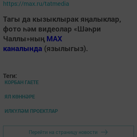
https://max.ru/tatmedia
Тагы да кызыклырак яңалыклар,
фото һәм видеолар «Шәһри
Чаллы»ның
MAX
каналында
(язылыгыз).
Теги:
КОРБАН ГАЕТЕ
ЯЛ КӨННӘРЕ
ИЛКҮЛӘМ ПРОЕКТЛАР
Перейти на страницу новости