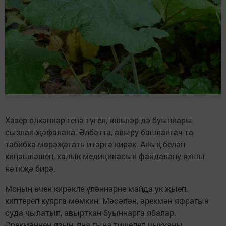
Хәзер өлкәннәр генә түгел, яшьләр дә буыннары
сызлап җәфалана. Әлбәттә, авыру башлангач та
табибка мөрәҗәгать итәргә кирәк. Аның белән
киңәшләшеп, халык медицинасын файдалану яхшы
нәтиҗә бирә.
Моның өчен кирәкле үләннәрне майда ук җыеп,
киптереп куярга мөмкин. Мәсәлән, әрекмән яфрагын
суда чылатып, авырткан буыннарга ябалар.
Әрекмәннең язын, яңа гына тишелеп чыкканы