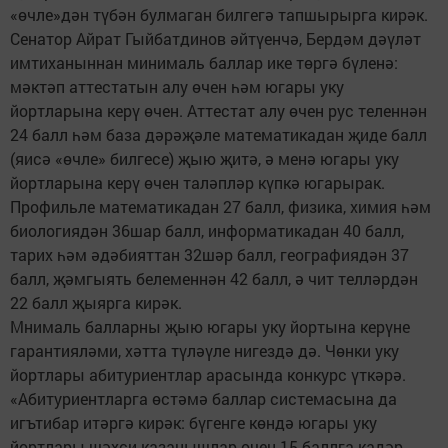
«өчле»дән түбән булмаган билгегә тапшырырга кирәк.
Сенатор Айрат Гыйбатдинов әйтүенчә, Бердәм дәүләт
имтиханыннан минималь баллар ике төргә бүленә:
мәктәп аттестатын алу өчен һәм югары уку
йортларына керү өчен. Аттестат алу өчен рус теленнән
24 балл һәм база дәрәҗәле математикадан җиде балл
(яисә «өчле» билгесе) җыю җитә, ә менә югары уку
йортларына керү өчен таләпләр күпкә югарырак.
Профильле математикадан 27 балл, физика, химия һәм
биологиядән 36шар балл, информатикадан 40 балл,
тарих һәм әдәбияттан 32шәр балл, географиядән 37
балл, җәмгыять белеменнән 42 балл, ә чит телләрдән
22 балл җыярга кирәк.
Мнималь балларны җыю югары уку йортына керүне
гарантияләми, хәтта түләүле нигездә дә. Чөнки уку
йортлары абитуриентлар арасында конкурс үткәрә.
«Абитуриентларга өстәмә баллар системасына да
игътибар итәргә кирәк: бүгенге көндә югары уку
йортлары шәхси казанышлар өчен 15 баллга кадәр