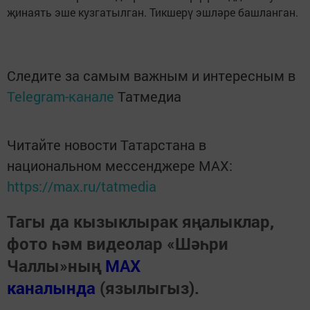
җинаять эше кузгатылган. Тикшерү эшләре башланган.
Следите за самым важным и интересным в
Telegram-канале
Татмедиа
Читайте новости Татарстана в
национальном мессенджере MАХ:
https://max.ru/tatmedia
Тагы да кызыклырак яңалыклар,
фото һәм видеолар «Шәһри
Чаллы»ның
MAX
каналында
(язылыгыз).