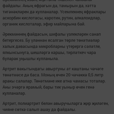
файдалы. Аның яфрагын да, тамырын да, хәтта
тигәнәкләрен дә кулланалар. Үсемлекнең яфраклары
аскорбин кислотасы, каротин, рутин, алкалоидлар,
органик кислоталар, эфир майларына бай.
Әрекмәннең файдасын, шифалы үзлекләрен санап
бетергесез. Бу үләннән ясалган төрле төнәтмәләр
халык дәвасында микробларны үтерергә сәләтле,
ялкынсынуга, шешләргә каршы, тирләткеч чара
буларак уңышлы кулланыла.
Артрит вакытындагы авыртуны ат каштаны чәчәге
төнәтмәсе дә баса. Моның өчен 20 чәчәккә 0,5 литр
аракы салалар. Төнәтмәне ике атна чамасы тоталар.
Аны эчәргә ярамый, бары тик уыныр өчен генә
кулланалар.
Артрит, полиартрит белән авыручыларга җир җиләген,
чияне сөткә салып ашау да файдалы.