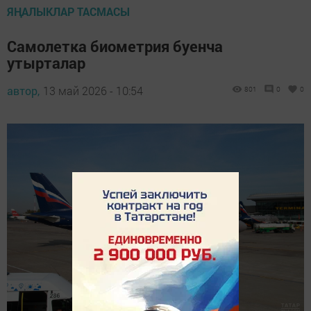
ЯҢАЛЫКЛАР ТАСМАСЫ
Самолетка биометрия буенча
утырталар
автор,
13 май 2026 - 10:54
801
0
0