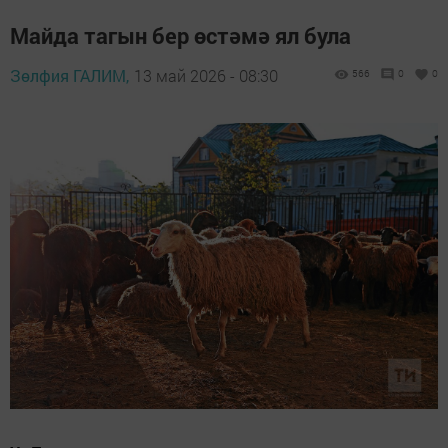
Майда тагын бер өстәмә ял була
Зөлфия ГАЛИМ,
13 май 2026 - 08:30
566
0
0