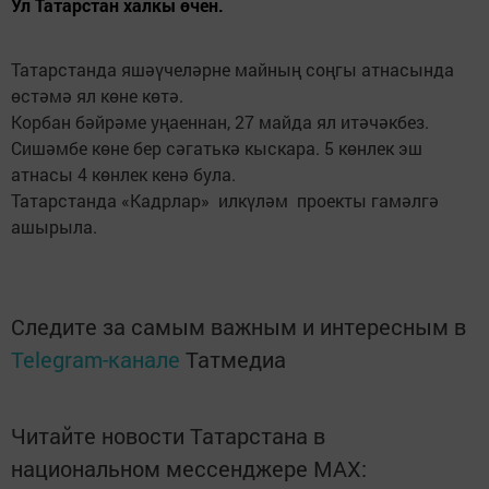
Ул Татарстан халкы өчен.
Татарстанда яшәүчеләрне майның соңгы атнасында
өстәмә ял көне көтә.
Корбан бәйрәме уңаеннан, 27 майда ял итәчәкбез.
Сишәмбе көне бер сәгатькә кыскара. 5 көнлек эш
атнасы 4 көнлек кенә була.
Татарстанда «Кадрлар» илкүләм проекты гамәлгә
ашырыла.
Следите за самым важным и интересным в
Telegram-канале
Татмедиа
Читайте новости Татарстана в
национальном мессенджере MАХ: