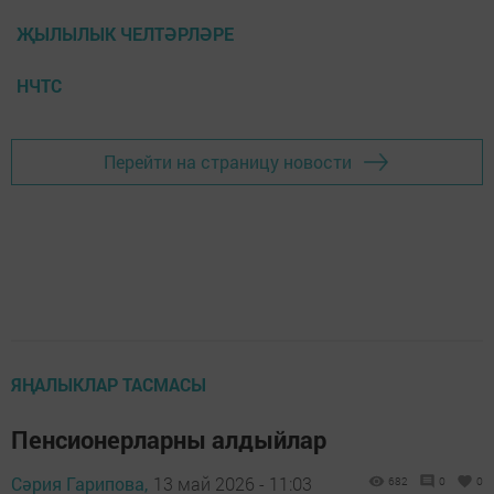
ҖЫЛЫЛЫК ЧЕЛТӘРЛӘРЕ
НЧТС
Перейти на страницу новости
ЯҢАЛЫКЛАР ТАСМАСЫ
Пенсионерларны алдыйлар
Сәрия Гарипова,
13 май 2026 - 11:03
682
0
0