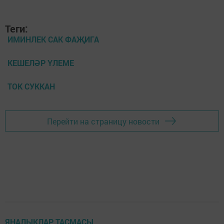
Теги:
ИМИНЛЕК САК ФАҖИГА
КЕШЕЛӘР ҮЛЕМЕ
ТОК СУККАН
Перейти на страницу новости
ЯҢАЛЫКЛАР ТАСМАСЫ