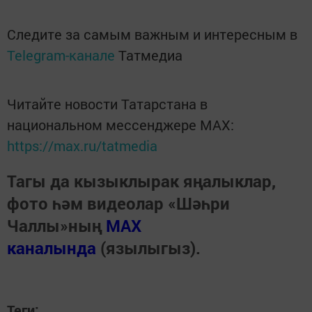
Следите за самым важным и интересным в
Telegram-канале
Татмедиа
Читайте новости Татарстана в
национальном мессенджере MАХ:
https://max.ru/tatmedia
Тагы да кызыклырак яңалыклар,
фото һәм видеолар «Шәһри
Чаллы»ның
MAX
каналында
(язылыгыз).
Теги: