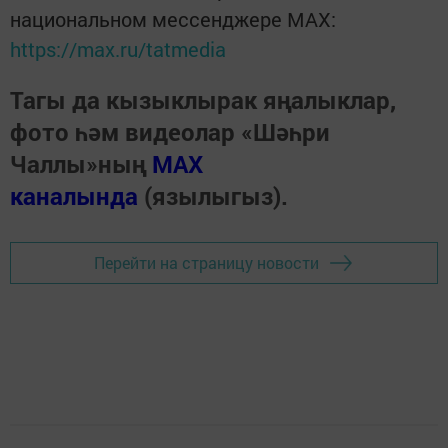
национальном мессенджере MАХ:
https://max.ru/tatmedia
Тагы да кызыклырак яңалыклар,
фото һәм видеолар «Шәһри
Чаллы»ның
MAX
каналында
(язылыгыз).
Перейти на страницу новости