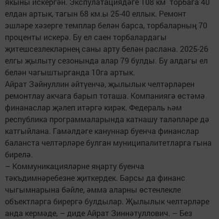
якыны искергән. Экспулатациядәге 108 км торбага 40
елдан артык, тагын 68 км.ы 25-40 еллык. Ремонт
эшләре хәзерге темплар белән барса, торбаларның 70
проценты искерә. Бу ел саен торбалардагы
җитешсезлекләрнең саны арту белән раслана. 2025-26
елгы җылыту сезонында алар 79 булды. Бу алдагы ел
белән чагыштырганда 10га артык.
Айрат Зәйнуллин әйтүенчә, җылылык челтәрләрен
ремонтлау акчага барып тоташа. Компаниягә өстәмә
финанаслар җәлеп итәргә кирәк. Федераль һәм
республика программаларында катнашу таләпләре дә
катгыйлана. Гамәлдәге кануннар буенча финанслар
баланста челтәрләре булган муниципалитетларга гына
бирелә.
– Коммуникацияләрне яңарту буенча
тәкъдимнәребезне җиткердек. Барсы да финанс
чыгымнарына бәйле, әмма аларны өстенлекле
объектларга бирергә булдылар. Җылылык челтәрләре
анда кермәде, – диде Айрат Зиннәтуллович. – Без