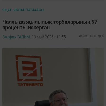
ЯҢАЛЫКЛАР ТАСМАСЫ
Чаллыда җылылык торбаларының 57
проценты искергән
Зөлфия ГАЛИМ,
13 май 2026 - 11:55
612
0
0