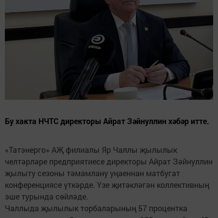
Бу хакта НЧТС директоры Айрат Зәйнуллин хәбәр итте.
«Татэнерго» АҖ филиалы Яр Чаллы җылылык
челтәрләре предприятиесе директоры Айрат Зәйнуллин
җылыту сезоны тәмамлану уңаеннан матбугат
конференциясе үткәрде. Үзе җитәкләгән коллективның
эше турында сөйләде.
Чаллыда җылылык торбаларының 57 процентка