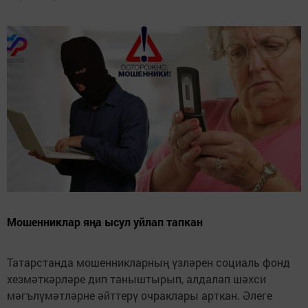
Мошенниклар яңа ысул уйлап тапкан
Татарстанда мошенникларның үзләрен социаль фонд
хезмәткәрләре дип таныштырып, алдалап шәхси
мәгълүмәтләрне әйттерү очраклары арткан. Әлеге