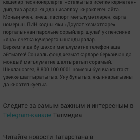
кешеләр песнионерларга «стажыгыз исәпкә кермәгән»
дип, тиз арада яңадан исәпләү кирәклеген әйтә.
Моның өчен, имеш, паспорт мәгълүмәтләрен, карта
номерын, ПИН-кодны яки «Дәүләт хезмәтләре»
порталыннан парольне сорыйлар, шулай ук пенсияне
«яңа» счетка күчерергә ышандыралар.
Беркемгә дә бу шәхси мәгълүмәтне телефон аша
әйтмәгез! Социаль фонд хезмәткәрләре беркайчан да
мондый мәгълүмәтне шалтыратып сорамый.
Шикләнсәгез, 8 800 100 0001 номеры буенча контакт-
үзәккә шалтыратыгыз. Уяу булыгыз, якыннарыгызны
да кисәтеп куегыз.
Следите за самым важным и интересным в
Telegram-канале
Татмедиа
Читайте новости Татарстана в