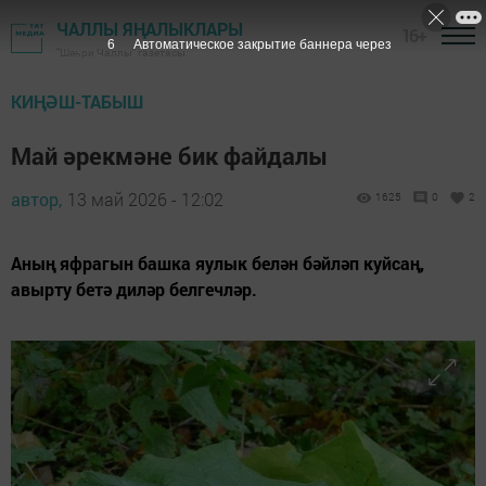
ЧАЛЛЫ ЯҢАЛЫКЛАРЫ
16+
4
Автоматическое закрытие баннера через
"Шәһри Чаллы" газетасы
КИҢӘШ-ТАБЫШ
Май әрекмәне бик файдалы
автор,
13 май 2026 - 12:02
1625
0
2
Аның яфрагын башка яулык белән бәйләп куйсаң,
авырту бетә диләр белгечләр.