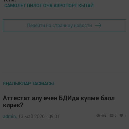
САМОЛЕТ ПИЛОТ ОЧА АЭРОПОРТ КЫТАЙ
Перейти на страницу новости
ЯҢАЛЫКЛАР ТАСМАСЫ
Аттестат алу өчен БДИда күпме балл
кирәк?
admin,
13 май 2026 - 09:01
653
0
1