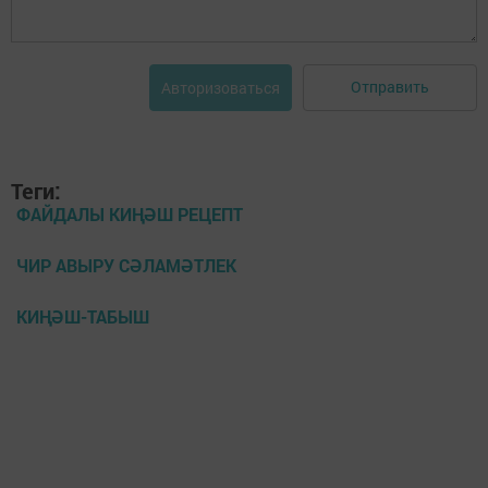
Отправить
Авторизоваться
Теги:
ФАЙДАЛЫ КИҢӘШ РЕЦЕПТ
ЧИР АВЫРУ СӘЛАМӘТЛЕК
КИҢӘШ-ТАБЫШ