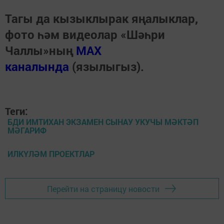
Тагы да кызыклырак яңалыклар,
фото һәм видеолар «Шәһри
Чаллы»ның
MAX
каналында
(язылыгыз).
Теги:
БДИ ИМТИХАН ЭКЗАМЕН СЫНАУ УКУЧЫ МӘКТӘП
МӘГАРИФ
ИЛКҮЛӘМ ПРОЕКТЛАР
Перейти на страницу новости