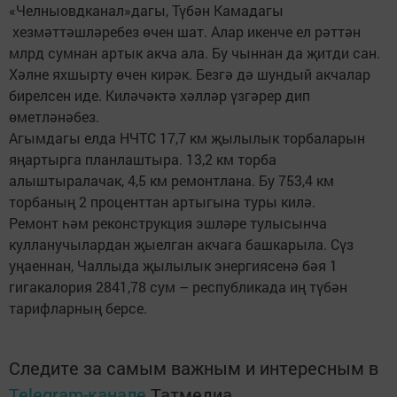
«Челныовдканал»дагы, Түбән Камадагы
хезмәттәшләребез өчен шат. Алар икенче ел рәттән
млрд сумнан артык акча ала. Бу чыннан да җитди сан.
Хәлне яхшырту өчен кирәк. Безгә дә шундый акчалар
бирелсен иде. Киләчәктә хәлләр үзгәрер дип
өметләнәбез.
Агымдагы елда НЧТС 17,7 км җылылык торбаларын
яңартырга планлаштыра. 13,2 км торба
алыштыралачак, 4,5 км ремонтлана. Бу 753,4 км
торбаның 2 проценттан артыгына туры килә.
Ремонт һәм реконструкция эшләре тулысынча
кулланучылардан җыелган акчага башкарыла. Сүз
уңаеннан, Чаллыда җылылык энергиясенә бәя 1
гигакалория 2841,78 сум – республикада иң түбән
тарифларның берсе.
Следите за самым важным и интересным в
Telegram-канале
Татмедиа