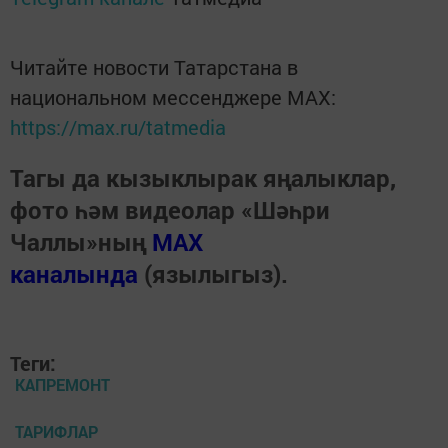
Читайте новости Татарстана в
национальном мессенджере MАХ:
https://max.ru/tatmedia
Тагы да кызыклырак яңалыклар,
фото һәм видеолар «Шәһри
Чаллы»ның
MAX
каналында
(язылыгыз).
Теги:
КАПРЕМОНТ
ТАРИФЛАР