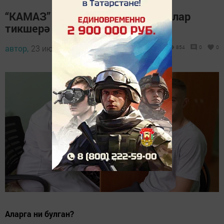
“КАМАЗ” футболчыларын табиблар
тикшерә
автор,
23 июнь 2023 - 09:43
854
0
0
Аларга ни булган?