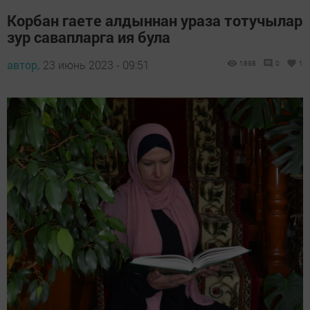
Корбан гаете алдыннан ураза тотучылар
зур савапларга ия була
автор,
23 июнь 2023 - 09:51
1898
0
1