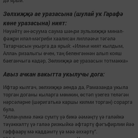
дә ярый.
Зөлхиҗҗә ае уразасына (шулай ук Гарафә
көне уразасына) ният:
Нәуәйтү ән-әсуума саума шәһри зульхиҗҗә минәл-
фәҗри иләл-мәгриби хаалисан лилләәһи тәгәлә
Татарчасын укырга да ярый: «Иләһи ният кылдым,
Аллаһ ризалыгы өчен, таң беленгәннән алып кояш
баеганчыга кадәр, Зөлхиҗҗә ае уразасын тотмакка»
Авыз ачкан вакытта укылучы дога:
Ифтар кылгач, зөлхиҗҗә аенда да, Рамазанда укыла
торган доганы кыларга мөмкин, өстәп үзегез теләгән
нәрсәләрне (шәригатькә каршы килми торган) сорарга
була.
“Аллаһүммә ләкә сумтү үә бикә әәмәңтү үә галәйкә
тәүәккәлтү үә галәә ризкыйкә әфтартү фәгъфирлии йәә
гаффаарү мә каддәмтү үә мәә әххәртү”.