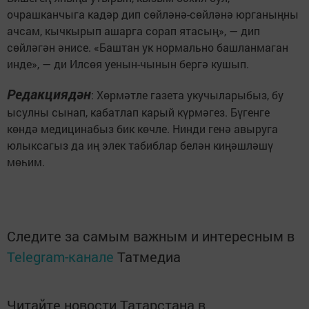
очрашканчыга кадәр дип сөйләнә-сөйләнә юрганыңны
ачсам, кычкырып ашарга сорап ятасың», — дип
сөйләгән әнисе. «Баштан ук нормально башланмаган
инде», — ди Илсөя уенын-чынын бергә кушып.
Редакциядән
: Хөрмәтле газета укучыларыбыз, бу
ысулны сынап, кабатлап карый күрмәгез. Бүгенге
көндә медицинабыз бик көчле. Нинди генә авыруга
юлыксагыз да иң элек табиблар белән киңәшләшү
мөһим.
Следите за самым важным и интересным в
Telegram-канале
Татмедиа
Читайте новости Татарстана в