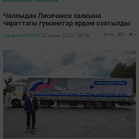
Чаллыдан Лисичанск халкына
чираттагы гуманитар ярдәм озатылды
Зөлфия ГАЛИМ,
23 июнь 2023 - 08:58
860
0
0