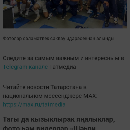
Фотолар сәламәтлек саклау идарәсеннән алынды
Следите за самым важным и интересным в
Telegram-канале
Татмедиа
Читайте новости Татарстана в
национальном мессенджере MАХ:
https://max.ru/tatmedia
Тагы да кызыклырак яңалыклар,
фото һәм видеолар «Шәһри