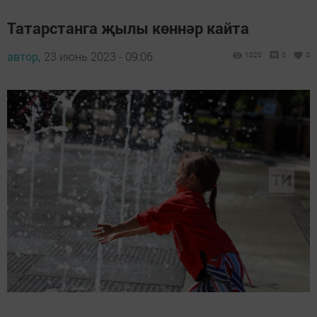
Татарстанга җылы көннәр кайта
автор,
23 июнь 2023 - 09:06
1020
0
0