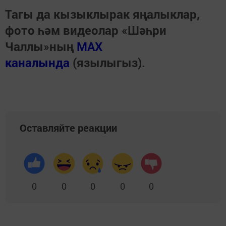
Тагы да кызыклырак яңалыклар,
фото һәм видеолар «Шәһри
Чаллы»ның
MAX
каналында
(язылыгыз).
Оставляйте реакции
0
0
0
0
0