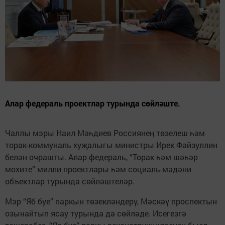
Алар федераль проектлар турында сөйләште.
Чаллы мэры Наил Мәһдиев Россиянең төзелеш һәм
торак-коммуналь хуҗалыгы министры Ирек Фәйзуллин
белән очрашты. Алар федераль, “Торак һәм шәһәр
мохите” милли проектлары һәм социаль-мәдәни
объектлар турында сөйләштеләр.
Мэр “Яб буе” паркын төзекләндерү, Мәскәү проспектын
озынайтып ясау турында да сөйләде. Исегезгә