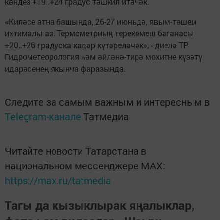
көндез +19..+24 градус тәшкил итәчәк.
«Киләсе атна башында, 26-27 июньдә, явым-төшем
ихтималы аз. Термометрның терекөмеш баганасы
+20..+26 градуска кадәр күтәреләчәк», - диелә ТР
Гидрометеорология һәм әйләнә-тирә мохитне күзәтү
идарәсенең якынча фаразында.
Следите за самым важным и интересным в
Telegram-канале
Татмедиа
Читайте новости Татарстана в
национальном мессенджере MАХ:
https://max.ru/tatmedia
Тагы да кызыклырак яңалыклар,