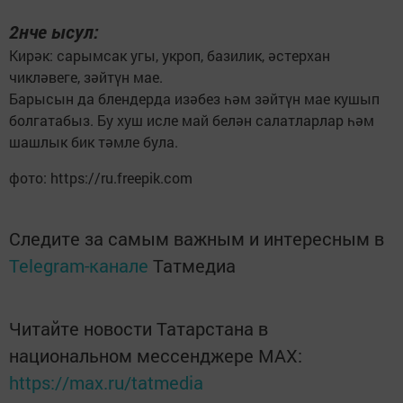
2нче ысул:
Кирәк: сарымсак угы, укроп, базилик, әстерхан
чикләвеге, зәйтүн мае.
Барысын да блендерда изәбез һәм зәйтүн мае кушып
болгатабыз. Бу хуш исле май белән салатларлар һәм
шашлык бик тәмле була.
фото: https://ru.freepik.com
Следите за самым важным и интересным в
Telegram-канале
Татмедиа
Читайте новости Татарстана в
национальном мессенджере MАХ:
https://max.ru/tatmedia