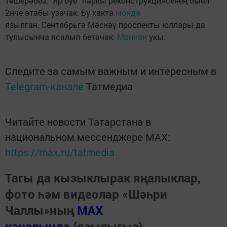
төшерәбез, “Яр буе” паркы реконструкциясенең быел
2нче этабы узачак. Бу хакта
монда
язылган. Сентябрьгә Мәскәү проспекты юллары да
тулысынча ясалып бетәчәк.
Моннан
укы.
Следите за самым важным и интересным в
Telegram-канале
Татмедиа
Читайте новости Татарстана в
национальном мессенджере MАХ:
https://max.ru/tatmedia
Тагы да кызыклырак яңалыклар,
фото һәм видеолар «Шәһри
Чаллы»ның
MAX
каналында
(язылыгыз).