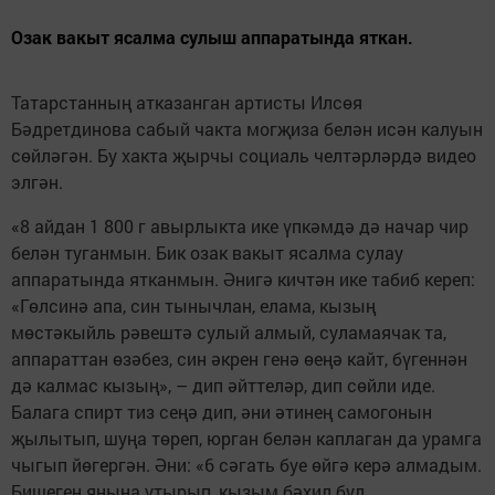
Озак вакыт ясалма сулыш аппаратында яткан.
Татарстанның атказанган артисты Илсөя
Бәдретдинова сабый чакта могҗиза белән исән калуын
сөйләгән. Бу хакта җырчы социаль челтәрләрдә видео
элгән.
«8 айдан 1 800 г авырлыкта ике үпкәмдә дә начар чир
белән туганмын. Бик озак вакыт ясалма сулау
аппаратында ятканмын. Әнигә кичтән ике табиб кереп:
«Гөлсинә апа, син тынычлан, елама, кызың
мөстәкыйль рәвештә сулый алмый, суламаячак та,
аппараттан өзәбез, син әкрен генә өеңә кайт, бүгеннән
дә калмас кызың», – дип әйттеләр, дип сөйли иде.
Балага спирт тиз сеңә дип, әни әтинең самогонын
җылытып, шуңа төреп, юрган белән каплаган да урамга
чыгып йөгергән. Әни: «6 сәгать буе өйгә керә алмадым.
Бишегең яныңа утырып, кызым бәхил бул,