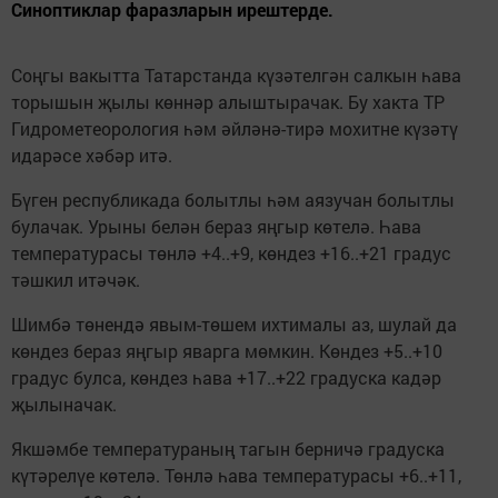
Синоптиклар фаразларын ирештерде.
Соңгы вакытта Татарстанда күзәтелгән салкын һава
торышын җылы көннәр алыштырачак. Бу хакта ТР
Гидрометеорология һәм әйләнә-тирә мохитне күзәтү
идарәсе хәбәр итә.
Бүген республикада болытлы һәм аязучан болытлы
булачак. Урыны белән бераз яңгыр көтелә. Һава
температурасы төнлә +4..+9, көндез +16..+21 градус
тәшкил итәчәк.
Шимбә төнендә явым-төшем ихтималы аз, шулай да
көндез бераз яңгыр яварга мөмкин. Көндез +5..+10
градус булса, көндез һава +17..+22 градуска кадәр
җылыначак.
Якшәмбе температураның тагын берничә градуска
күтәрелүе көтелә. Төнлә һава температурасы +6..+11,