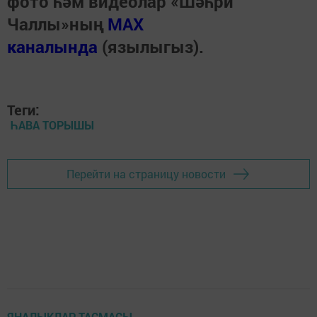
фото һәм видеолар «Шәһри
Чаллы»ның
MAX
каналында
(язылыгыз).
Теги:
ҺАВА ТОРЫШЫ
Перейти на страницу новости
ЯҢАЛЫКЛАР ТАСМАСЫ