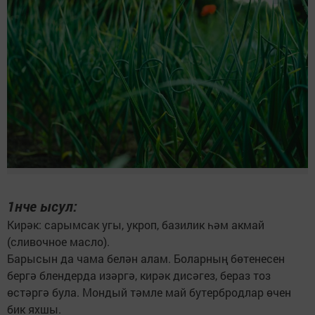
1нче ысул:
Кирәк: сарымсак угы, укроп, базилик һәм акмай
(сливочное масло).
Барысын да чама белән алам. Боларның бөтенесен
бергә блендерда изәргә, кирәк дисәгез, бераз тоз
өстәргә була. Мондый тәмле май бутербродлар өчен
бик яхшы.