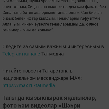
“Әй Аллаһым, шушы уразамны Үзеңнең ризалыгың
өчен тоттым, Сиңа гына иман китердем һәм фәкать бер
Сиңа гына бөтен эшләремне тапшырдым. Син биргән
ризык белән ифтар кылдым. Гөнаһларны гафу итүче
Аллаһым, минем әүвәлге гөнаһларымны да, киләсе
гөнаһларымны да ярлыка”.
Следите за самым важным и интересным в
Telegram-канале
Татмедиа
Читайте новости Татарстана в
национальном мессенджере MАХ:
https://max.ru/tatmedia
Тагы да кызыклырак яңалыклар,
фото һәм видеолар «Шәһри