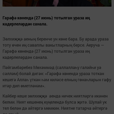
Гарәфә көнендә (27 июнь) тотылган ураза иң
кадерлеләрдән санала.
Зөлхиҗҗә аеның беренче ун көне бара. Бу арада ураза
тоту өчен иң саваплы вакытларның берсе. Аеруча —
Гарәфә көнендә (27 июнь) тотылган ураза иң
кадерлеләрдән санала.
Пәйгамбәребез Мөхәммәд (саллаллаһу галәйһи уә
сәлләм) болай дигән: «Гарәфә көнендә ураза тоткан
кешегә Аллаһ үткән һәм киләсе елның гөнаһларын гафу
итәр дип өметләнәм».
Кайбер кеше зөлхиҗҗә аенда ничек ниятләргә икәнен
белми. Ният кешенең күңелендә булса җитә. Шулай ук
тел белән дә әйтергә мөмкин. Ниятне татарча әйтергә