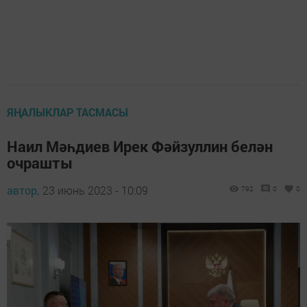
ЯҢАЛЫКЛАР ТАСМАСЫ
Наил Мәһдиев Ирек Фәйзуллин белән
очрашты
автор,
23 июнь 2023 - 10:09
792
0
0