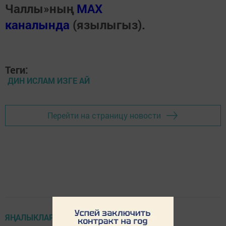
Чаллы»ның
MAX
каналында
(язылыгыз).
Теги:
ДИН ИСЛАМ ИЗГЕ АЙ
Перейти на страницу новости
ЯҢАЛЫКЛАР ТАСМАСЫ