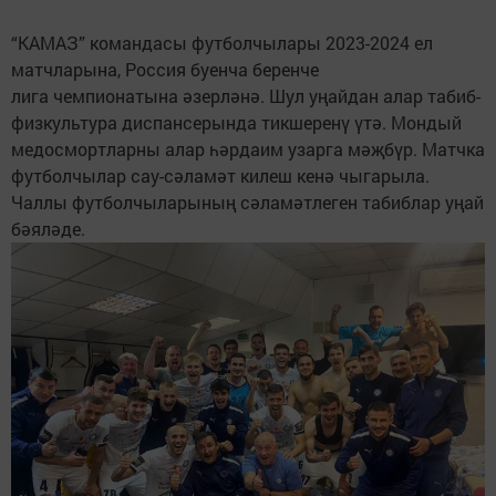
“КАМАЗ” командасы футболчылары 2023-2024 ел
матчларына, Россия буенча беренче
лига чемпионатына әзерләнә. Шул уңайдан алар табиб-
физкультура диспансерында тикшеренү үтә. Мондый
медосмортларны алар һәрдаим узарга мәҗбүр. Матчка
футболчылар сау-сәламәт килеш кенә чыгарыла.
Чаллы футболчыларының сәламәтлеген табиблар уңай
бәяләде.