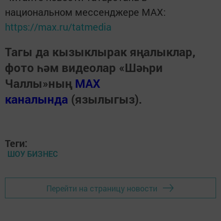
национальном мессенджере MАХ:
https://max.ru/tatmedia
Тагы да кызыклырак яңалыклар,
фото һәм видеолар «Шәһри
Чаллы»ның
MAX
каналында
(язылыгыз).
Теги:
ШОУ БИЗНЕС
Перейти на страницу новости