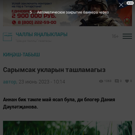
3
Автоматическое закрытие баннера через
ЧАЛЛЫ ЯҢАЛЫКЛАРЫ
16+
"Шәһри Чаллы" газетасы
КИҢӘШ-ТАБЫШ
Сарымсак укларын ташламагыз
автор,
23 июнь 2023 - 10:14
1063
0
0
Аннан бик тәмле май ясап була, ди блогер Дания
Дәүләтҗанова.