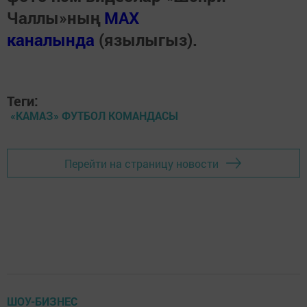
Чаллы»ның
MAX
каналында
(язылыгыз).
Теги:
«КАМАЗ» ФУТБОЛ КОМАНДАСЫ
Перейти на страницу новости
ШОУ-БИЗНЕС