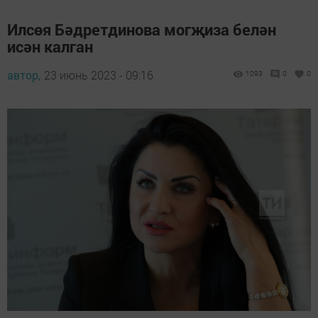
Илсөя Бәдретдинова могҗиза белән
исән калган
автор,
23 июнь 2023 - 09:16
1093
0
0