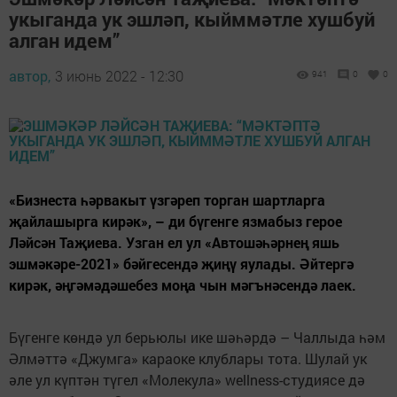
укыганда ук эшләп, кыйммәтле хушбуй
алган идем”
автор,
3 июнь 2022 - 12:30
941
0
0
«Бизнеста һәрвакыт үзгәреп торган шартларга
җайлашырга кирәк», – ди бүгенге язмабыз герое
Ләйсән Таҗиева. Узган ел ул «Автошәһәрнең яшь
эшмәкәре-2021» бәйгесендә җиңү яулады. Әйтергә
кирәк, әңгәмәдәшебез моңа чын мәгънәсендә лаек.
Бүгенге көндә ул берьюлы ике шәһәрдә – Чаллыда һәм
Әлмәттә «Джумга» караоке клублары тота. Шулай ук
әле ул күптән түгел «Молекула» wellness-студиясе дә