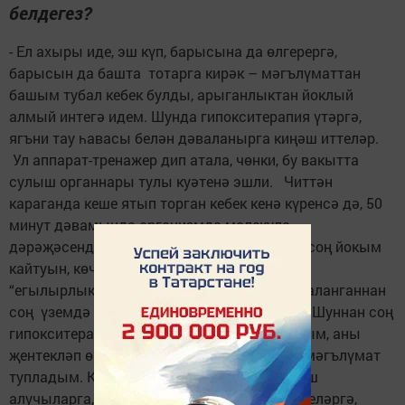
белдегез?
- Ел ахыры иде, эш күп, барысына да өлгерергә,
барысын да башта тотарга кирәк – мәгълүматтан
башым тубал кебек булды, арыганлыктан йоклый
алмый интегә идем. Шунда гипокситерапия үтәргә,
ягъни тау һавасы белән дәваланырга киңәш иттеләр.
Ул аппарат-тренажер дип атала, чөнки, бу вакытта
сулыш органнары тулы куәтенә эшли. Читтән
караганда кеше ятып торган кебек кенә күренсә дә, 50
минут дәвамында организмда молекула
дәрәҗәсендәге процесслар бара. Курстан соң йокым
кайтуын, көчем артуын сиздем - элек эштән
“егылырлык” дәрәҗәдә арып кайтсам, дәваланганнан
соң үземдә таулар күчерердәй көч сиздем. Шуннан соң
гипокситерапия белән кызыксына башладым, аны
җентекләп өйрәндем, җиһазлары турында мәгълүмат
тупладым. Коронавирустан соң авыр сулыш
алучыларга, аллергия, астма белән интегүчеләргә,