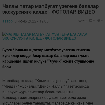
Чаллы татар матбугат үзәгенә балалар
экскурсиягә килде - ФОТОЛАР, ВИДЕО
автор,
3 июнь 2022 - 12:06
942
0
0
Бүген Чаллының татар матбугат үзәгенә кечкенә
кунаклар килде. Алар шәһәр балалар иҗат үзәге
каршында эшләп килүче ""Лучик" җәйге студиясенә
йөри.
Малайлар-кызлар "Көмеш кыңгырау" газетасы,
"Мәйдан" журналы, "Шәһри Чаллы" газетасында
эшләүче җурналистлар белән танышты.
Балалар газеталарны ясау, компьютерда җыю
ысуллары белән танышты. Үзләре дә кечкенә генә