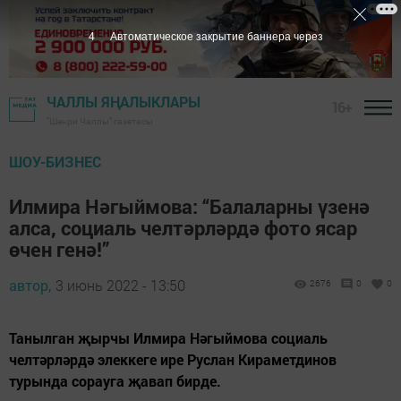
3
Автоматическое закрытие баннера через
ЧАЛЛЫ ЯҢАЛЫКЛАРЫ
16+
"Шәһри Чаллы" газетасы
ШОУ-БИЗНЕС
Илмира Нәгыймова: “Балаларны үзенә
алса, социаль челтәрләрдә фото ясар
өчен генә!”
автор,
3 июнь 2022 - 13:50
2676
0
0
Танылган җырчы Илмира Нәгыймова социаль
челтәрләрдә элеккеге ире Руслан Кираметдинов
турында сорауга җавап бирде.