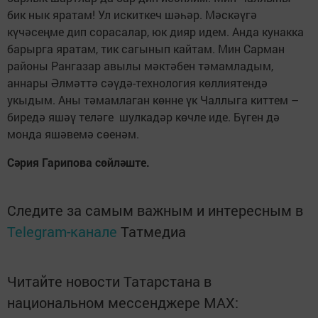
бик нык яратам! Ул искиткеч шәһәр. Мәскәүгә
күчәсеңме дип сорасалар, юк дияр идем. Анда кунакка
барырга яратам, тик сагынып кайтам. Мин Сарман
районы Рангазар авылы мәктәбен тәмамладым,
аннары Әлмәттә сәүдә-технология көллиятендә
укыдым. Аны тәмамлаган көнне үк Чаллыга киттем –
биредә яшәү теләге шулкадәр көчле иде. Бүген дә
монда яшәвемә сөенәм.
Сәрия Гарипова сөйләште.
Следите за самым важным и интересным в
Telegram-канале
Татмедиа
Читайте новости Татарстана в
национальном мессенджере MАХ: