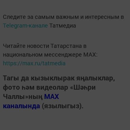
Следите за самым важным и интересным в
Telegram-канале
Татмедиа
Читайте новости Татарстана в
национальном мессенджере MАХ:
https://max.ru/tatmedia
Тагы да кызыклырак яңалыклар,
фото һәм видеолар «Шәһри
Чаллы»ның
MAX
каналында
(язылыгыз).