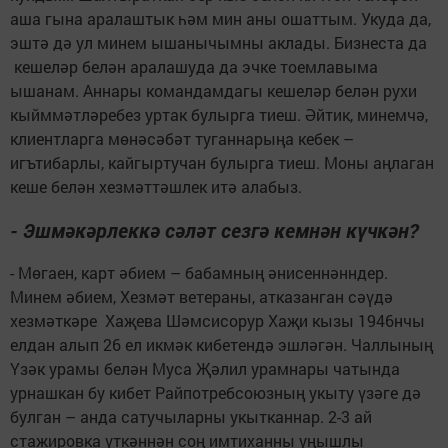
аша гына аралаштык һәм мин аны ошаттым. Укуда да,
эштә дә ул минем ышанычымны аклады. Бизнеста да
кешеләр белән аралашуда да эчке тоемлавыма
ышанам. Аннары командамдагы кешеләр белән рухи
кыйммәтләребез уртак булырга тиеш. Әйтик, минемчә,
клиентларга мөнәсәбәт туганнарыңа кебек –
игътибарлы, кайгыртучан булырга тиеш. Моны аңлаган
кеше белән хезмәттәшлек итә алабыз.
- Эшмәкәрлеккә сәләт сезгә кемнән күчкән?
- Мөгаен, карт әбием – бабамның әнисеннәнндер.
Минем әбием, Хезмәт ветераны, атказанган сәүдә
хезмәткәре Хаҗева Шәмсисорур Хаҗи кызы 1946нчы
елдан алып 26 ел икмәк кибетендә эшләгән. Чаллының
Үзәк урамы белән Муса Җәлил урамнары чатында
урнашкан бу кибет Райпотребсоюзның укыту үзәге дә
булган – анда сатучыларны укытканнар. 2-3 ай
стажировка үткәннән соң имтиханны уңышлы