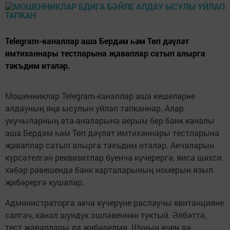
Telegram-каналлар аша Бердәм һәм Төп дәүләт
имтиханнары тестларына җаваплар сатып алырга
тәкъдим итәләр.
Мошенниклар Telegram-каналлар аша кешеләрне
алдауның яңа ысулын уйлап тапканнар. Алар
укучыларның ата-аналарына аерым бер банк каналы
аша Бердәм һәм Төп дәүләт имтиханнары тестларына
җаваплар сатып алырга тәкъдим итәләр. Акчаларын
күрсәтелгән реквизитлар буенча күчерергә, яисә шәхси
хәбәр рәвешендә банк карталарының номерын язып
җибәрергә кушалар.
Администраторга акча күчерүне раслаучы квитанцияне
салгач, канал шундук эшләвеннән туктый. Әлбәттә,
тест җаваплары да җибәрелми. Шуның өчен дә