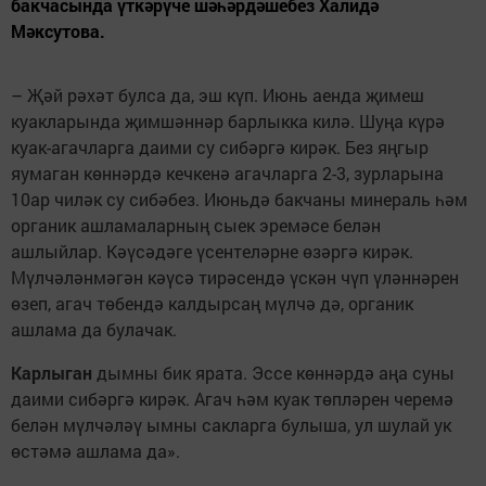
бакчасында үткәрүче шәһәрдәшебез Халидә
Мәксутова.
– Җәй рәхәт булса да, эш күп. Июнь аенда җимеш
куакларында җимшәннәр барлыкка килә. Шуңа күрә
куак-агачларга даими су сибәргә кирәк. Без яңгыр
яумаган көннәрдә кечкенә агачларга 2-3, зурларына
10ар чиләк су сибәбез. Июньдә бакчаны минераль һәм
органик ашламаларның сыек эремәсе белән
ашлыйлар. Кәүсәдәге үсентеләрне өзәргә кирәк.
Мүлчәләнмәгән кәүсә тирәсендә үскән чүп үләннәрен
өзеп, агач төбендә калдырсаң мүлчә дә, органик
ашлама да булачак.
Карлыган
дымны бик ярата. Эссе көннәрдә аңа суны
даими сибәргә кирәк. Агач һәм куак төпләрен черемә
белән мүлчәләү ымны сакларга булыша, ул шулай ук
өстәмә ашлама да».