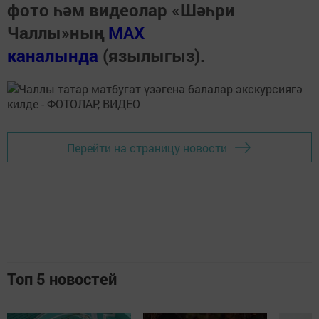
фото һәм видеолар «Шәһри
Чаллы»ның
MAX
каналында
(язылыгыз).
Перейти на страницу новости
Топ 5 новостей