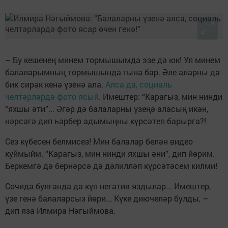
– Бу кешенең минем тормышымда эзе дә юк! Ул минем
балаларымның тормышында гына бар. Әле аларны да
бик сирәк кенә үзенә ала.
Алса да, социаль
челтәрләрдә фото ясый
. Имештер: “Карагыз, мин нинди
“яхшы әти”... Әгәр дә балаларны үзеңә аласың икән,
нәрсәгә дип һәрбер адымыңны күрсәтеп барырга?!
Сез күбесен белмисез! Мин балалар белән видео
куймыйм. “Карагыз, мин нинди яхшы әни”, дип йөрим.
Беркемгә дә бернәрсә дә дәлилләп күрсәтәсем килми!
Сочида булганда да күп негатив яздылар... Имештер,
үзе генә балаларсыз йөри... Күке диючеләр булды, –
дип яза Илмира Нәгыймова.