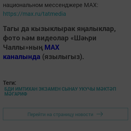
национальном мессенджере MАХ:
https://max.ru/tatmedia
Тагы да кызыклырак яңалыклар,
фото һәм видеолар «Шәһри
Чаллы»ның
MAX
каналында
(язылыгыз).
Теги:
БДИ ИМТИХАН ЭКЗАМЕН СЫНАУ УКУЧЫ МӘКТӘП
МӘГАРИФ
Перейти на страницу новости