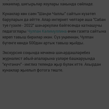
хикәяләр, шигырьләр язулары хакында сөйләде.
Кунаклар көн саен "Шәһри Чаллы" сайтын күзәтеп
баруларын да әйтте. Алар интернет челтәре аша "Сабан
туе гүзәле - 2022" шәһәркүләм бәйгесендә катнашучы
педагоглары
Чулпан Кәлимуллина
өчен газета сайтына
кереп тавыш бирәләр икән. Сүз уңаеннан, Чулпан
бүгенге көндә 500дән артык тавыш җыйды.
Экскурсия соңында кечкенә шәһәрдәшләребез
журналист абый-апаларына үзләре башкаруында
"күчтәнәч" - инглиз телендә җыр бүләк итте. Ахырдан
кунаклар җыелып фотога төште.