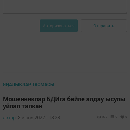
Отправить
Авторизоваться
ЯҢАЛЫКЛАР ТАСМАСЫ
Мошенниклар БДИга бәйле алдау ысулы
уйлап тапкан
автор,
3 июнь 2022 - 13:28
998
0
0