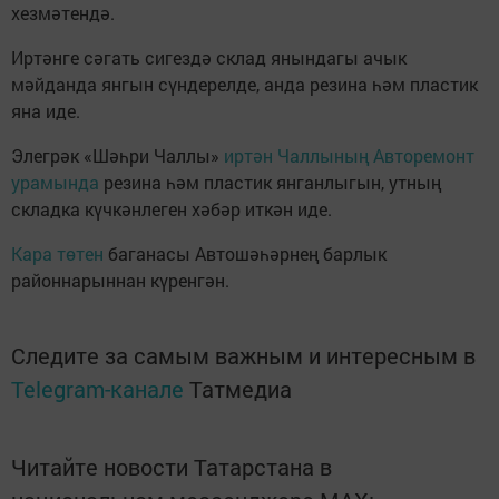
хезмәтендә.
Иртәнге сәгать сигездә склад янындагы ачык
мәйданда янгын сүндерелде, анда резина һәм пластик
яна иде.
Элегрәк «Шәһри Чаллы»
иртән Чаллының Авторемонт
урамында
резина һәм пластик янганлыгын, утның
складка күчкәнлеген хәбәр иткән иде.
Кара төтен
баганасы Автошәһәрнең барлык
районнарыннан күренгән.
Следите за самым важным и интересным в
Telegram-канале
Татмедиа
Читайте новости Татарстана в