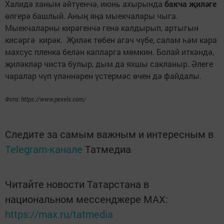
Халидә ханым әйтүенчә, июнь ахырында
бакча җиләге
өлгерә башлый. Аның яңа мыекчалары чыга.
Мыекчаларны кирәгенчә генә калдырып, артыгын
кисәргә кирәк. Җиләк төбен агач чүбе, салам һәм кара
махсус пленка белән капларга мөмкин. Болай иткәндә,
җиләкләр чиста булыр, дым да яхшы сакланыр. Әлеге
чаралар чүп үләннәрен үстермәс өчен дә файдалы.
Фото: https://www.pexels.com/
Следите за самым важным и интересным в
Telegram-канале
Татмедиа
Читайте новости Татарстана в
национальном мессенджере MАХ:
https://max.ru/tatmedia