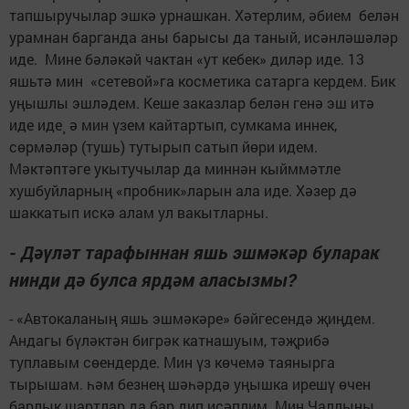
тапшыручылар эшкә урнашкан. Хәтерлим, әбием белән
урамнан барганда аны барысы да таный, исәнләшәләр
иде. Мине бәләкәй чактан «ут кебек» диләр иде. 13
яшьтә мин «сетевой»га косметика сатарга кердем. Бик
уңышлы эшләдем. Кеше заказлар белән генә эш итә
иде иде¸ ә мин үзем кайтартып, сумкама иннек,
сөрмәләр (тушь) тутырып сатып йөри идем.
Мәктәптәге укытучылар да миннән кыйммәтле
хушбуйларның «пробник»ларын ала иде. Хәзер дә
шаккатып искә алам ул вакытларны.
- Дәүләт тарафыннан яшь эшмәкәр буларак
нинди дә булса ярдәм аласызмы?
- «Автокаланың яшь эшмәкәре» бәйгесендә җиңдем.
Андагы бүләктән бигрәк катнашуым, тәҗрибә
туплавым сөендерде. Мин үз көчемә таянырга
тырышам. һәм безнең шәһәрдә уңышка ирешү өчен
барлык шартлар да бар дип исәплим. Мин Чаллыны