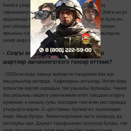
балага узарга теләүчеләргә, операциядән соң
тернәкләнүчеләргә ярдәме тигәнен белдем. Әлеге ысул
ярдәмендә бик күп кешеләрне сихәтләндереп була ич,
дип уйладым. Нәтиҗәдә иң сыйфатлы дип тапкан
җиһазны сатып алып, студия ачарга карар кылдым,
хәзер анда массаж кабинеты да эшли.
- Соңгы еллардагы икътисадый авыр
шартлар эшчәнлегегезгә тәэсир иттеме?
- 2020нче елда тамыр җибәргән пандемия бик күп
авырлыклар китерде. Кафеларны яптылар. Илтеп бирү
хезмәтен кертеп карадык, тик уңышлы булмады. Чөнки
без ризыкны кешегә үзенчәлекле итеп тәкъдим итәргә
күнеккән, ә моның тулы тәэсирен тою өчен ресторанда
утырырга кирәк. Ә «доставка» булмагач, эшләмәдек
инде. Авыр булды. Хезмәткәрләрне эштә калдыру да
катлаулы иде. Дәүләт тарафыннан түләүләр булды, тик
алар зур күләмдә түгел иде һәм бер тапкыр гына