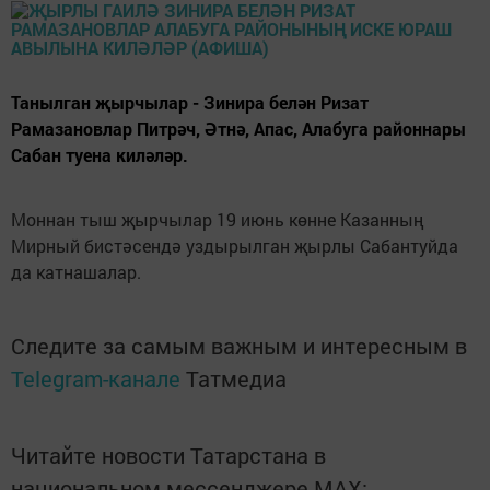
Танылган җырчылар - Зинира белән Ризат
Рамазановлар Питрәч, Әтнә, Апас, Алабуга районнары
Сабан туена киләләр.
Моннан тыш җырчылар 19 июнь көнне Казанның
Мирный бистәсендә уздырылган җырлы Сабантуйда
да катнашалар.
Следите за самым важным и интересным в
Telegram-канале
Татмедиа
Читайте новости Татарстана в
национальном мессенджере MАХ: