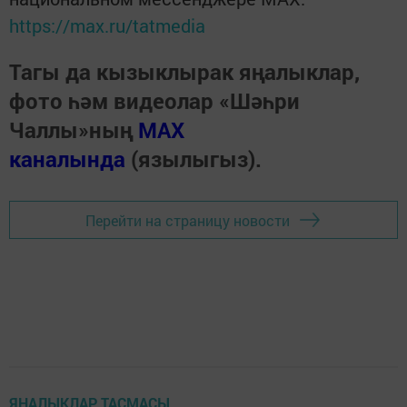
https://max.ru/tatmedia
Тагы да кызыклырак яңалыклар,
фото һәм видеолар «Шәһри
Чаллы»ның
MAX
каналында
(язылыгыз).
Перейти на страницу новости
ЯҢАЛЫКЛАР ТАСМАСЫ