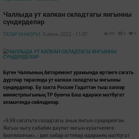
Чаллыда ут капкан складтагы янгынны
сүндерделәр
ТАТАР-ИНФОРМ,
3 июнь 2022 - 11:07
880
0
0
Бүген Чаллының Авторемонт урамында иртәнге сәгать
дүртләр тирәсендә ут капкан складтагы янгынны
сүндерделәр. Бу хакта Россия Гадәттән тыш хәлләр
министрлыгының ТР буенча Баш идарәсе матбугат
хезмәтендә сөйләделәр.
«9.59 сәгатьтә складтагы ачык янгын сүндерелгән.
Янгын чыгу сәбәбен дәүләт янгын күзәтчелеге
билгеләячәк», - дип хәбәр иттеләр идарәнең матбугат