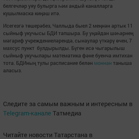
белгечләр уяу булырга һәм андый каналларга
кушылмаска киңәш итә.
Исегезгә төшерәбез, Чаллыда быел 2 меңнән артык 11
сыйныф укучысы БДИ тапшыра. Бу уңайдан шәһәрнең
мәгариф учреждениеләрендә, сынаулар үткәрү өчен, 7
махсус пункт булдырылды. Бүген исә чыгарылыш
сыйныф укучылары математика фәне буенча имтихан
тота. БДИның тулы расписание белән
моннан
таныша
аласыз.
Следите за самым важным и интересным в
Telegram-канале
Татмедиа
Читайте новости Татарстана в