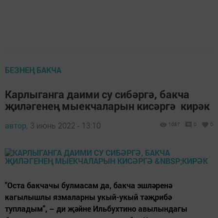
БЕЗНЕҢ БАКЧА
Карлыганга даими су сибәргә, бакча
җиләгенең мыекчаларын кисәргә кирәк
автор,
3 июнь 2022 - 13:10
1087
0
0
"Оста бакчачы булмасам да, бакча эшләренә
кагылышлы язмаларны укый-укый тәҗрибә
тупладым", – ди җәйне Ильбухтино авылындагы