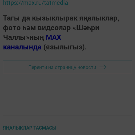
https://max.ru/tatmedia
Тагы да кызыклырак яңалыклар,
фото һәм видеолар «Шәһри
Чаллы»ның
MAX
каналында
(язылыгыз).
Перейти на страницу новости
ЯҢАЛЫКЛАР ТАСМАСЫ