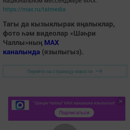
национальном мессенджере MАХ:
https://max.ru/tatmedia
Тагы да кызыклырак яңалыклар,
фото һәм видеолар «Шәһри
Чаллы»ның
MAX
каналында
(язылыгыз).
Перейти на страницу новости
"Шәһри Чаллы" MAX каналына язылыгыз!
Подписаться