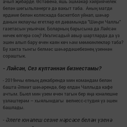
ачып җибәрде. Өстәвенә, яшь эшмәкәр хәйриячелек
белән шөгыльләнергә дә вакыт таба. Аның матди
ярдәме белән коляскада баскетбол уйнап, шәһәр
данын яклаучы егетләр ел дәвамында "Шәһри Чаллы"
газетасын укыячак. Боларның барысына да Ләйсән
ничек өлгерә соң? Икътисадый авыр шартларда да үз
эшен алып бару өчен каян көч һәм мөмкинлекләр таба?
Бу хакта тынгы белмәс шәһәрдәшебезнең үзеннән
сораштык.
- Ләйсән, Сез күптәннән бизнестамы?
- 2019нчы елның декабрендә мин командам белән
башта Әлмәт шәһәрендә, бер елдан Чаллыда кафе
ачтым. Быел мин үзем өчен тагын бер яңа юнәлешне
үзләштерәм – хыялымдагы велнесс-студия үз эшен
башлады.
- Әлеге юнәлеш сезне нәрсәсе белән үзенә