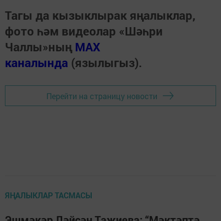
Тагы да кызыклырак яңалыклар,
фото һәм видеолар «Шәһри
Чаллы»ның
MAX
каналында
(язылыгыз).
Перейти на страницу новости
ЯҢАЛЫКЛАР ТАСМАСЫ
Эшмәкәр Ләйсән Таҗиева: “Мәктәптә