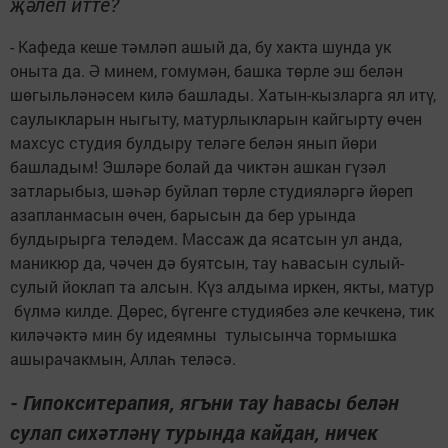
җәлеп итте?
- Кафеда кеше тәмләп ашый да, бу хакта шунда ук
оныта да. Ә минем, гомумән, башка төрле эш белән
шөгыльләнәсем килә башлады. Хатын-кызларга ял итү,
саулыкларын ныгыту, матурлыкларын кайгырту өчен
махсус студия булдыру теләге белән янып йөри
башладым! Эшләре болай да чиктән ашкан гүзәл
затларыбыз, шәһәр буйлап төрле студияләргә йөреп
азапланмасын өчен, барысын да бер урында
булдырырга теләдем. Массаж да ясатсын ул анда,
маникюр да, чәчен дә буятсын, тау һавасын сулый-
сулый йоклап та алсын. Күз алдыма иркен, якты, матур
бүлмә килде. Дөрес, бүгенге студиябез әле кечкенә, тик
киләчәктә мин бу идеямны тулысынча тормышка
ашырачакмын, Аллаһ теләсә.
- Гипокситерапия, ягъни тау һавасы белән
сулап сихәтләнү турында кайдан, ничек