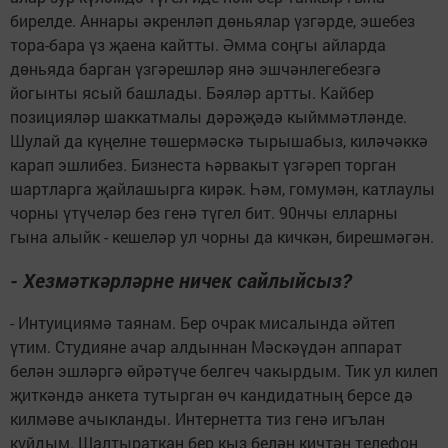
бирелде. Аннары әкренләп дөньялар үзгәрде, эшебез
тора-бара үз җаена кайтты. Әмма соңгы айларда
дөньяда барган үзгәрешләр янә эшчәнлегебезгә
йогынты ясый башлады. Бәяләр артты. Кайбер
позицияләр шаккатмалы дәрәҗәдә кыйммәтләнде.
Шулай да күңелне төшермәскә тырышабыз, киләчәккә
карап эшлибез. Бизнеста һәрвакыт үзгәреп торган
шартларга җайлашырга кирәк. Һәм, гомумән, катлаулы
чорны үтүчеләр без генә түгел бит. 90нчы елларны
гына алыйк - кешеләр ул чорны да кичкән, бирешмәгән.
- Хезмәткәрләрне ничек сайлыйсыз?
- Интуициямә таянам. Бер очрак мисалында әйтеп
үтим. Студияне ачар алдыннан Мәскәүдән аппарат
белән эшләргә өйрәтүче белгеч чакырдым. Тик ул килеп
җиткәндә анкета тутырган өч кандидатның берсе дә
килмәве ачыкланды. Интернетта тиз генә игълан
куйдым. Шалтыраткан бер кыз белән кичтән телефон