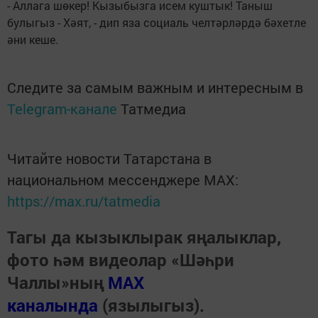
- Аллага шөкер! Кызыбызга исем куштык! Таныш
булыгыз - Хәят, - дип яза социаль челтәрләрдә бәхетле
әни кеше.
Следите за самым важным и интересным в
Telegram-канале
Татмедиа
Читайте новости Татарстана в
национальном мессенджере MАХ:
https://max.ru/tatmedia
Тагы да кызыклырак яңалыклар,
фото һәм видеолар «Шәһри
Чаллы»ның
MAX
каналында
(язылыгыз).