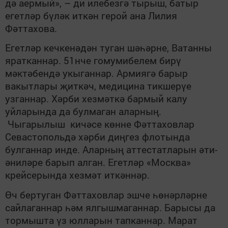
дә аермый», – ди илебезгә тырыш, батыр
егетләр бүләк иткән герой ана Лилия
Фәттахова.
Егетләр кечкенәдән туган шәһәрне, Ватанны
яратканнар. 51нче гомумибелем бирү
мәктәбендә укыганнар. Армиягә барыр
вакытлары җиткәч, медицина тикшерүе
узганнар. Хәрби хезмәткә бармый калу
уйларында да булмаган аларның.
Чыгарылыш кичәсе көнне Фәттаховлар
Севастопольдә хәрби диңгез флотында
булганнар инде. Аларның аттестатларын әти-
әниләре барып алган. Егетләр «Москва»
крейсерында хезмәт иткәннәр.
Өч бертуган Фәттаховлар эшче һөнәрләрне
сайлаганнар һәм ялгышмаганнар. Барысы да
тормышта үз юлларын тапканнар. Марат