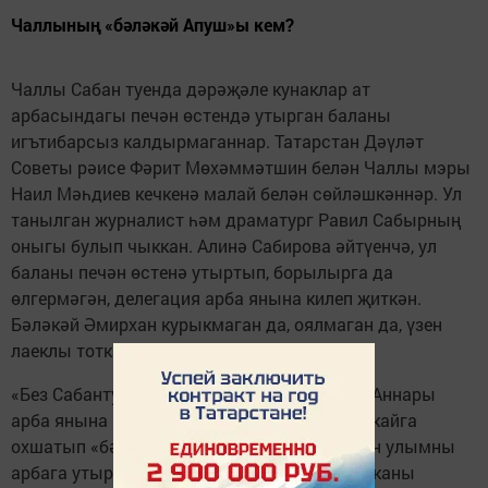
Чаллының «бәләкәй Апуш»ы кем?
Чаллы Сабан туенда дәрәҗәле кунаклар ат
арбасындагы печән өстендә утырган баланы
игътибарсыз калдырмаганнар. Татарстан Дәүләт
Советы рәисе Фәрит Мөхәммәтшин белән Чаллы мэры
Наил Мәһдиев кечкенә малай белән сөйләшкәннәр. Ул
танылган журналист һәм драматург Равил Сабырның
оныгы булып чыккан. Алинә Сабирова әйтүенчә, ул
баланы печән өстенә утыртып, борылырга да
өлгермәгән, делегация арба янына килеп җиткән.
Бәләкәй Әмирхан курыкмаган да, оялмаган да, үзен
лаеклы тоткан.
«Без Сабантуй объектларын карап йөрдек. Аннары
арба янына килдек. Улыбызны Габдулла Тукайга
охшатып «бәләкәй Апуш» дип йөртәбез. Мин улымны
арбага утыртып фотога төшергә дип, колясканы