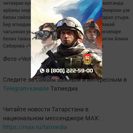
читкәрәк куеп, телефон алмакчы идем. Мин килгәндә
арбаны мәртәбәле кунаклар уратып алган. Әмирхан үзе
белән сөйләшкән абыйларны тыныч кына карап утыра.
Бер атнадан Әмирханга бер яшь тула. Ул бәләкәй
чагыннан ук республиканың дәрәҗәле җитәкчеләре
белән танышты. Минемчә бу бик яхшы», – дигән Алинә
Сабирова «Челны биз» электрон басмасына.
Фото «Челныбиз»дан алынды.
Следите за самым важным и интересным в
Telegram-канале
Татмедиа
Читайте новости Татарстана в
национальном мессенджере MАХ:
https://max.ru/tatmedia