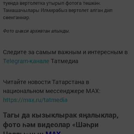
туенда вертолетка утырып фотога төшкән.
Тамашачылары Илмирабыз вертолет алган дип
сөенгәннәр.
Фото шәхси архивтан алынды.
Следите за самым важным и интересным в
Telegram-канале
Татмедиа
Читайте новости Татарстана в
национальном мессенджере MАХ:
https://max.ru/tatmedia
Тагы да кызыклырак яңалыклар,
фото һәм видеолар «Шәһри