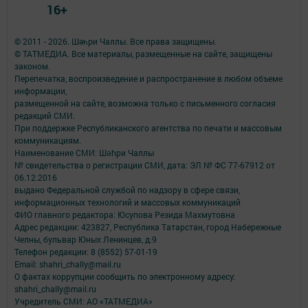
16+
© 2011 - 2026. Шәһри Чаллы. Все права защищены.
© ТАТМЕДИА. Все материалы, размещенные на сайте, защищены
законом.
Перепечатка, воспроизведение и распространение в любом объеме
информации,
размещенной на сайте, возможна только с письменного согласия
редакций СМИ.
При поддержке Республиканского агентства по печати и массовым
коммуникациям.
Наименование СМИ: Шəhри Чаллы
№ свидетельства о регистрации СМИ, дата: ЭЛ № ФС 77-67912 от
06.12.2016
выдано Федеральной службой по надзору в сфере связи,
информационных технологий и массовых коммуникаций
ФИО главного редактора: Юсупова Резида Махмутовна
Адрес редакции: 423827, Республика Татарстан, город Набережные
Челны, бульвар Юных Ленинцев, д.9
Телефон редакции: 8 (8552) 57-01-19
Email: shahri_chally@mail.ru
О фактах коррупции сообщить по электронному адресу:
shahri_chally@mail.ru
Учредитель СМИ: АО «ТАТМЕДИА»