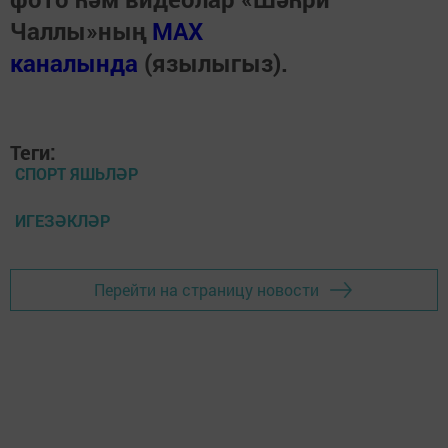
Чаллы»ның
MAX
каналында
(язылыгыз).
Теги:
СПОРТ ЯШЬЛӘР
ИГЕЗӘКЛӘР
Перейти на страницу новости