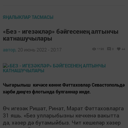
ЯҢАЛЫКЛАР ТАСМАСЫ
«Без - игезәкләр» бәйгесенең алтынчы
катнашучылары
автор,
20 июнь 2022 - 20:17
1196
0
44
Чыгарылыш кичәсе көнне Фәттаховлар Севастопольдә
хәрби диңгез флотында булганнар инде.
Өч игезәк Ришат, Ринат, Марат Фәттаховларга
31 яшь. «Без улларыбызны кечкенә вакытта
да, хәзер дә бутамыйбыз. Чит кешеләр хәзер