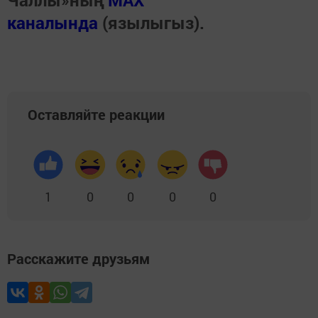
Чаллы»ның
MAX
каналында
(язылыгыз).
Оставляйте реакции
1
0
0
0
0
Расскажите друзьям