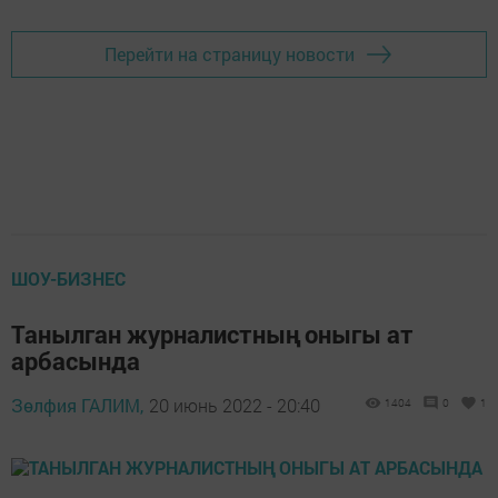
Перейти на страницу новости
ШОУ-БИЗНЕС
Танылган журналистның оныгы ат
арбасында
Зөлфия ГАЛИМ,
20 июнь 2022 - 20:40
1404
0
1