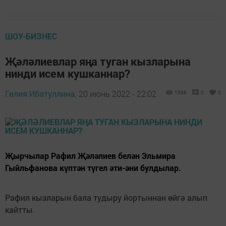
ШОУ-БИЗНЕС
Җәләлиевлар яңа туган кызларына
нинди исем кушканнар?
Гөлия Ибатуллина,
20 июнь 2022 - 22:02
1596
0
0
Җырчылар Рафил Җәләлиев белән Эльмира
Гыйльфанова күптән түгел әти-әни булдылар.
Рафил кызларын бала тудыру йортыннан өйгә алып
кайтты.