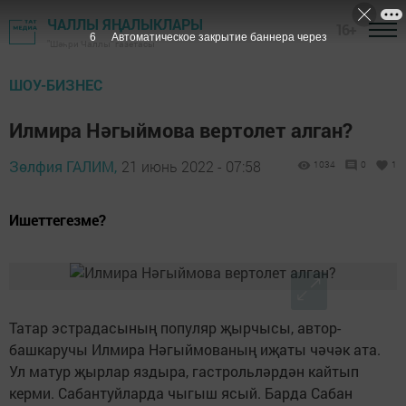
ЧАЛЛЫ ЯҢАЛЫКЛАРЫ
16+
5
Автоматическое закрытие баннера через
"Шәһри Чаллы" газетасы
ШОУ-БИЗНЕС
Илмира Нәгыймова вертолет алган?
Зөлфия ГАЛИМ,
21 июнь 2022 - 07:58
1034
0
1
Ишеттегезме?
Татар эстрадасының популяр җырчысы, автор-
башкаручы Илмира Нәгыймованың иҗаты чәчәк ата.
Ул матур җырлар яздыра, гастрольләрдән кайтып
керми. Сабантуйларда чыгыш ясый. Барда Сабан