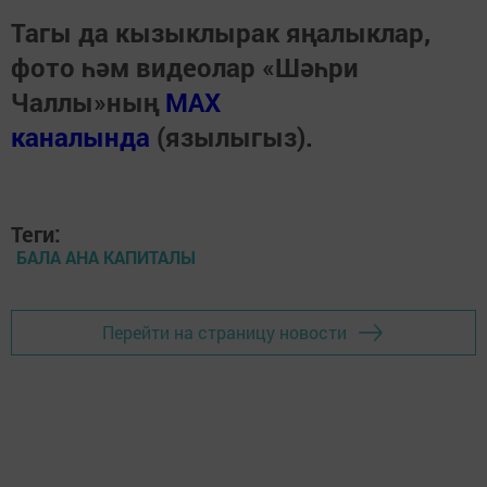
Тагы да кызыклырак яңалыклар,
фото һәм видеолар «Шәһри
Чаллы»ның
MAX
каналында
(язылыгыз).
Теги:
БАЛА АНА КАПИТАЛЫ
Перейти на страницу новости