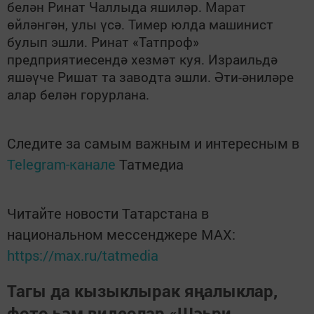
белән Ринат Чаллыда яшиләр. Марат
өйләнгән, улы үсә. Тимер юлда машинист
булып эшли. Ринат «Татпроф»
предприятиесендә хезмәт куя. Израильдә
яшәүче Ришат та заводта эшли. Әти-әниләре
алар белән горурлана.
Следите за самым важным и интересным в
Telegram-канале
Татмедиа
Читайте новости Татарстана в
национальном мессенджере MАХ:
https://max.ru/tatmedia
Тагы да кызыклырак яңалыклар,
фото һәм видеолар «Шәһри