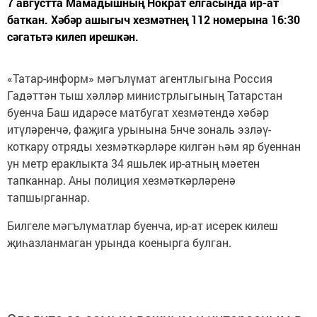
7 августта Мамадышның Нократ елгасында ир-ат
баткан. Хәбәр ашыгыч хезмәтнең 112 номерына 16:30
сәгатьтә килеп ирешкән.
«Татар-информ» мәгълүмат агентлыгына Россия
Гадәттән тыш хәлләр министрлыгының Татарстан
буенча Баш идарәсе матбугат хезмәтендә хәбәр
итүләренчә, фаҗига урынына 5нче зональ эзләү-
коткару отряды хезмәткәрләре килгән һәм яр буеннан
ун метр ераклыкта 34 яшьлек ир-атның мәетен
тапканнар. Аны полиция хезмәткәрләренә
тапшырганнар.
Билгеле мәгълүматлар буенча, ир-ат исерек килеш
җиһазланмаган урында коенырга булган.