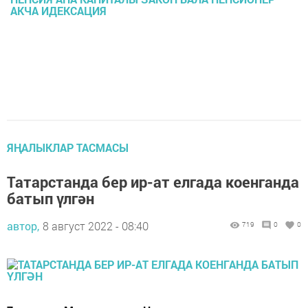
АКЧА ИДЕКСАЦИЯ
ЯҢАЛЫКЛАР ТАСМАСЫ
Татарстанда бер ир-ат елгада коенганда
батып үлгән
автор,
8 август 2022 - 08:40
719
0
0