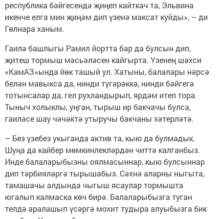
республика бәйгесендә җиңеп кайткач та, Эльвина
икенче елга мин җиңәм дип үзенә максат куйды», – ди
Гөлнара ханым.
Гаилә башлыгы Рамил йортта бар да булсын дип,
җитеш тормыш мәсьәләсен кайгырта. Үзенең шәхси
«КамАЗ»ында йөк ташый ул. Хатыны, балалары нәрсә
белән мавыкса да, нинди түгәрәккә, нинди бәйгегә
тотынсалар да, гел рухландырып, ярдәм итеп тора.
Тыныч холыклы, уңган, тырыш ир бакчачы булса,
гаиләсе шау чәчәктә утыручы бакчаны хәтерләтә.
– Без үзебез укыганда актив та, кыю да булмадык.
Шуңа да кайбер мөмкинлекләрдән читтә калганбыз.
Инде балаларыбызны оялмасыннар, кыю булсыннар
дип тәрбияләргә тырышабыз. Сәхнә аларны ныгыта,
тамашачы алдында чыгыш ясаулар тормышта
югалып калмаска көч бирә. Балаларыбызга туган
телдә аралашып үсәргә мохит тудыра алуыбызга бик