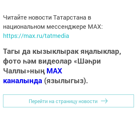
Читайте новости Татарстана в
национальном мессенджере MАХ:
https://max.ru/tatmedia
Тагы да кызыклырак яңалыклар,
фото һәм видеолар «Шәһри
Чаллы»ның
MAX
каналында
(язылыгыз).
Перейти на страницу новости