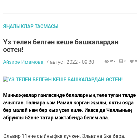
ЯҢАЛЫКЛАР ТАСМАСЫ
Үз телен белгән кеше башкалардан
өстен!
Айзирә Имамова,
7 август 2022 - 09:30
919
0
0
Минһаҗевлар гаиләсендә балаларның теле туган телдә
ачылган. Гөлнара һәм Рамил корган җылы, якты ояда
бер малай һәм бер кыз үсеп килә. Икесе дә Чаллының
абруйлы 52нче татар мәктәбендә белем ала.
Эльвир 11нче сыйныфка күчкән, Эльвина 5кә бара.