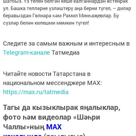
шатбыз. Үз телен белгән кеше калганнардан өстенрәк
ул. Башка телләрне үзләштерү аңа берни түгел, – диләр
беравыздан Гөлнара һәм Рамил Минһаҗевлар. Бу
сүзләр белән килешми мөмкин түгел!
Следите за самым важным и интересным в
Telegram-канале
Татмедиа
Читайте новости Татарстана в
национальном мессенджере MАХ:
https://max.ru/tatmedia
Тагы да кызыклырак яңалыклар,
фото һәм видеолар «Шәһри
Чаллы»ның
MAX