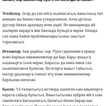
Үгезбозау.
Әгәр дә сез ялга чыкмасагыз, вакытның төп
өлешен эш белән генә үткәрәчәксез. Атна уртасы
дуслар белән аралашу өчен уңай. Ял көннәрендә өй
эшләрен карарга яки бакчада булырга кирәк. Монда
сез эшкә бәйле проблемаларыгызны онытып
торачаксыз.
Игезәкләр.
Бик уңайлы чор. Рухи гармониягә ирешү
өчен барлык мөмкинлекләр дә бар, бары яхшыга
ышанырга гына кирәк. Барысы да нәкъ менә сез
хыялланганча булачак. Ял итәргә вакыт табыгыз,
матур урыннарга сәяхәт итү өчен мөмкинлекләр
барлыкка киләчәк.
Кысла.
Үз талантыгыз өстендә эшләгез һәм кешеләргә
карата сабыр булыгыз. Вакытыгызны күбрәк өйгә һәм
гаиләгезгә багышлагыз, балагыз белән берәр кая