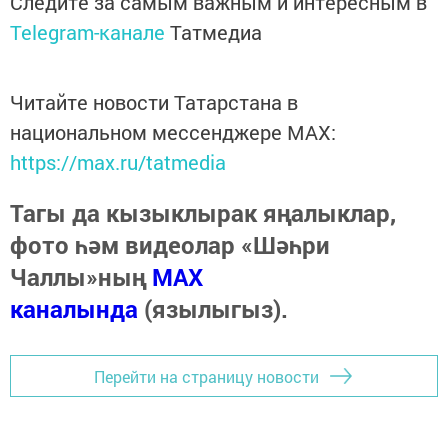
Следите за самым важным и интересным в
Telegram-канале
Татмедиа
Читайте новости Татарстана в
национальном мессенджере MАХ:
https://max.ru/tatmedia
Тагы да кызыклырак яңалыклар,
фото һәм видеолар «Шәһри
Чаллы»ның
MAX
каналында
(язылыгыз).
Перейти на страницу новости