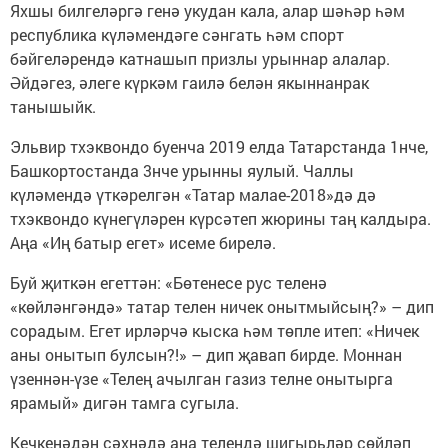
Яхшы билгеләргә генә укудан кала, алар шәһәр һәм
республика күләмендәге сәнгать һәм спорт
бәйгеләрендә катнашып призлы урыннар алалар.
Әйдәгез, әлеге күркәм гаилә белән якыннанрак
танышыйк.
Эльвир тхэквондо буенча 2019 елда Татарстанда 1нче,
Башкортостанда 3нче урынны яулый. Чаллы
күләмендә үткәрелгән «Татар малае-2018»дә дә
тхэквондо күнегүләрен күрсәтеп жюрины таң калдыра.
Аңа «Иң батыр егет» исеме бирелә.
Буй җиткән егеттән: «Бөтенесе рус теленә
«көйләнгәндә» татар телен ничек онытмыйсың?» – дип
сорадым. Егет ирләрчә кыска һәм төпле итеп: «Ничек
аны онытып булсын?!» – дип җавап бирде. Моннан
үзеннән-үзе «Телең ачылган газиз телне онытырга
ярамый» дигән тамга сугыла.
Кечкенәдән сәхнәдә ана телендә шигырьләр сөйләп