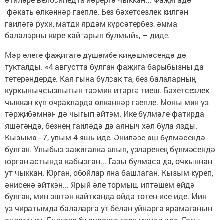
фәкать өлкәннәр гаепле. Без бәхетсезлек килгән
гаиләгә рухи, матди ярдәм күрсәтербез, әмма
балаларны кире кайтарып булмый», – диде.
Мэр әлеге фаҗигагә дүшәмбе киңәшмәсендә дә
тукталды. «4 августта булган фаҗига барыбызны да
тетерәндерде. Кая гына булсак та, без балаларның
куркынычсызлыгын тәэмин итәргә тиеш. Бәхетсезлек
чыккан күп очракларда өлкәннәр гаепле. Моны мин үз
тәрҗибәмнән дә чыгып әйтәм. Ике бүлмәле фатирда
яшәгәндә, безнең гаиләдә дә аяныч хәл була язды.
Кызыма - 7, улым 4 яшь иде. Әниләре аш бүлмәсендә
булган. Улыбыз зажигалка алып, үзләренең бүлмәсендә
юрган астында кабызган... Газы булмаса да, очкыннан
ут чыккан. Юрган, обойлар яна башлаган. Кызым күреп,
әнисенә әйткән... Ярый әле тормыш иптәшем өйдә
булган, мин эштән кайтканда өйдә төтен исе иде. Мин
үз чиратымда балаларга ут белән уйнарга ярамаганын
аңлаттым. Билгеле бу очракта гаеп миндә иде. Газы