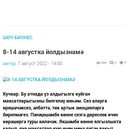
ШОУ-БИЗНЕС
8-14 августка йолдызнамә
автор,
7 август 2022 - 14:00
696
0
0
Кучкар. Бу атнада үз алдыгызга куйган
максатларыгызны билгеләү мөһим. Сез аларга
ирешәчәксез, әлбәттә, тик артык эмоцияләргә
бирелмәгез. Пәнҗешәмбе көнне сезгә дөреслек өчен
көрәшергә туры киләчәк. Якшәмбе көнне ялгызлыкта
калып, яңа максатлар кую өчен менә дигән вакыт.