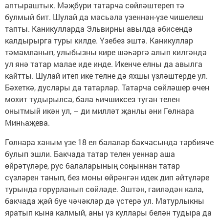
аптыраштык. Мәҗбүри татарча сөйләштереп тә
булмый бит. Шулай да мәсьәлә үзеннән-үзе чишелеш
тапты. Каникулларда Эльвирны авылда әбисендә
калдырырга туры килде. Үзебез эштә. Каникуллар
тәмамланып, улыбызны кире шәһәргә алып килгәндә
ул янә татар малае иде инде. Икенче елны да авылга
кайтты. Шулай итеп ике телне дә яхшы үзләштерде ул.
Бәхеткә, дуслары да татарлар. Татарча сөйләшер өчен
мохит тудырылса, бала һичшиксез туган телен
онытмый икән ул, – ди милләт җанлы әни Гөлнара
Минһаҗева.
Гөлнара ханым үзе 18 ел балалар бакчасында тәрбияче
булып эшли. Бакчада татар телен уеннар аша
өйрәтүләре, рус балаларының соңыннан татар
сүзләрен танып, без моны өйрәнгән идек дип әйтүләре
турында горурланып сөйләде. Эштән, гаиләдән кала,
бакчада җәй буе чәчәкләр дә үстерә ул. Матурлыкны
яратып кына калмый, аны үз куллары белән тудыра да