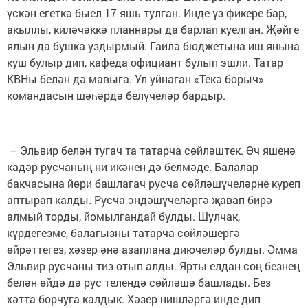
үскән егеткә быел 17 яшь тулган. Инде үз фикере бар,
акыллы, киләчәккә планнары да барлап куелган. Җәйге
ялын да бушка уздырмый. Гаилә бюджетына иш янына
куш булыр дип, кафеда официант булып эшли. Татар
КВНы белән дә мавыга. Ул уйнаган «Текә борыч»
командасын шәһәрдә белүчеләр бардыр.
– Эльвир белән тугач та татарча сөйләштек. Өч яшенә
кадәр русчаның ни икәнен дә белмәде. Балалар
бакчасына йөри башлагач русча сөйләшүчеләрне күреп
аптырап калды. Русча эндәшүчеләргә җавап бирә
алмый торды, йомылгандай булды. Шулчак,
күрдегезме, балагызны татарча сөйләшергә
өйрәттегез, хәзер әнә азаплана диючеләр булды. Әмма
Эльвир русчаны тиз отып алды. Ярты елдан соң безнең
белән өйдә дә рус телендә сөйләшә башлады. Без
хәтта борчуга калдык. Хәзер нишләргә инде дип