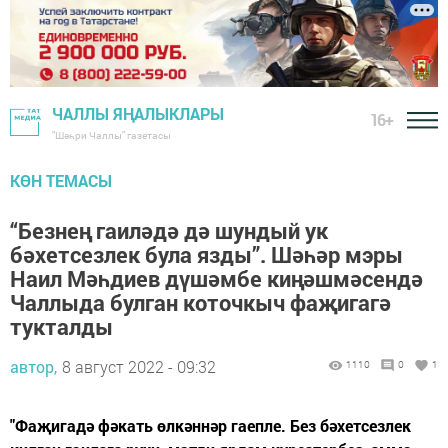
ЧАЛЛЫ ЯҢАЛЫКЛАРЫ
16+
"Шәһри Чаллы" газетасы
КӨН ТЕМАСЫ
“Безнең гаиләдә дә шундый ук
бәхетсезлек була язды”. Шәһәр мэры
Наил Мәһдиев дүшәмбе киңәшмәсендә
Чаллыда булган коточкыч фаҗигагә
тукталды
автор,
8 август 2022 - 09:32
1110
0
1
"Фаҗигадә фәкать өлкәннәр гаепле. Без бәхетсезлек