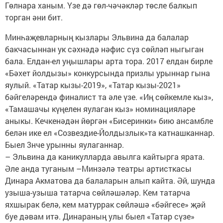
Гөлнара ханым. Үзе дә гөл-чәчәкләр төсле балкып
торган әни бит.
Минһаҗевларның кызлары Эльвина да балалар
бакчасыннан ук сәхнәдә нәфис сүз сөйләп ныгыган
бала. Елдан-ел уңышлары арта тора. 2017 елдан бирле
«Бәхет йолдызы» конкурсында призлы урыннар гына
яулый. «Татар кызы-2019», «Татар кызы-2021»
бәйгеләрендә финалист та әле үзе. «Иң сөйкемле кыз»,
«Тамашачы күңелен яулаган кыз» номинацияләре
аныкы. Кечкенәдән йөргән «Бисеринки» бию ансамбле
белән ике ел «Созвездие-Йолдызлык»та катнашканнар.
Быел 3нче урынны яулаганнар.
– Эльвина да каникулларда авылга кайтырга ярата.
Әле анда туганым –Минзәлә театры артисткасы
Динара Акматова да балаларын алып кайта. Әй, шунда
узыша-узыша татарча сөйләшәләр. Кем татарча
яхшырак белә, кем матуррак сөйләшә «бәйгесе» җәй
буе дәвам итә. Динараның улы быел «Татар сүзе»