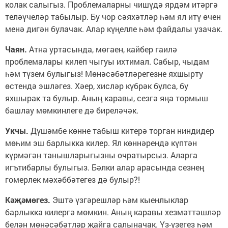
колак салыгыз. Проблемаларны чишүдә ярдәм итәргә
теләүчеләр табылыр. Бу чор сәяхәтләр һәм ял итү өчен
менә дигән булачак. Алар күңелле һәм файдалы узачак.
Чаян.
Атна уртасында, мөгаен, кайбер гаилә
проблемалары килеп чыгуы ихтимал. Сабыр, чыдам
һәм түзем булыгыз! Мөнәсәбәтләрегезне яхшырту
өстендә эшләгез. Хәер, хисләр күбрәк булса, бу
яхшырак та булыр. Аның каравы, сезгә яңа тормыш
башлау мөмкинлеге дә биреләчәк.
Укчы.
Дүшәмбе көнне табыш китерә торган ниндидер
мөһим эш барлыкка килер. Ял көннәрендә күптән
күрмәгән танышларыгызны очратырсыз. Аларга
игътибарлы булыгыз. Бәлки алар арасында сезнең
гомерлек мәхәббәтегез дә булыр?!
Кәҗәмөгез.
Эштә үзгәрешләр һәм кыенлыклар
барлыкка килергә мөмкин. Аның каравы хезмәттәшләр
белән мөнәсәбәтләр җайга салыначак. Үз-үзегез һәм