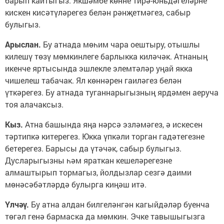
барып кайтыгыз. Якшәмбе көнне тирә-юньдәгеләрне
кискен кисәтүләрегез белән рәнҗетмәгез, сабыр
булыгыз.
Арыслан.
Бу атнада мөһим чара оештыру, отышлы
килешү төзү мөмкинлеге барлыкка киләчәк. Атнаның
икенче яртысында эшлекле элемтәләр уңай якка
чишелеш табачак. Ял көннәрен гаиләгез белән
үткәрегез. Бу атнада туганнарыгызның ярдәмен аеруча
тоя алачаксыз.
Кыз.
Атна башында яңа нәрсә эзләмәгез, ә искесен
тәртипкә китерегез. Юкка үпкәли торган гадәтегезне
бетерегез. Барысы да үтәчәк, сабыр булыгыз.
Дусларыгызны һәм яраткан кешеләрегезне
алмаштырып тормагыз, йолдызлар сезгә даими
мөнәсәбәтләрдә булырга киңәш итә.
Үлчәү.
Бу атна алдан билгеләнгән кагыйдәләр буенча
төгәл генә бармаска да мөмкин. Эчке тавышыгызга