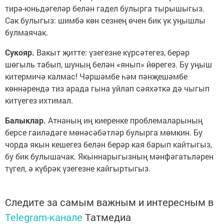
тирә-юньдәгеләр белән гадел булырга тырышыгыз.
Сак булыгыз: шимбә көн сезнең өчен бик үк уңышлы
булмаячак.
Сукояр.
Вакыт җитте: үзегезне күрсәтегез, берәр
шөгыль табып, шуның белән «янып» йөрегез. Бу уңыш
китермичә калмас! Чәршәмбе һәм пәнҗешәмбе
көннәрендә тиз арада гына уйлап сәяхәткә дә чыгып
китүегез ихтимал.
Балыклар.
Атнаның иң киеренке проблемаларының
берсе гаиләдәге мөнәсәбәтләр булырга мөмкин. Бу
чорда якын кешегез белән берәр кая барып кайтыгыз,
бу бик булышачак. Якыннарыгызның мәнфәгатьләрен
түгел, ә күбрәк үзегезне кайгыртыгыз.
Следите за самым важным и интересным в
Telegram-канале
Татмедиа