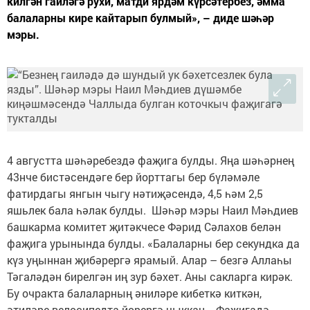
килгән гаиләгә рухи, матди ярдәм күрсәтербез, әмма
балаларны кире кайтарып булмый», – диде шәһәр
мэры.
4 августта шәһәребездә фаҗига булды. Яңа шәһәрнең
43нче бистәсендәге бер йорттагы бер бүләмәле
фатирдагы янгын чыгу нәтиҗәсендә, 4,5 һәм 2,5
яшьлек бала һәлак булды. Шәһәр мэры Наил Мәһдиев
башкарма комитет җитәкчесе Фәрид Сәлахов белән
фаҗига урынында булды. «Балаларны бер секундка да
күз уңыннан җибәрергә ярамый. Алар – безгә Аллаһы
Тәгаләдән бирелгән иң зур бәхет. Аны сакларга кирәк.
Бу очракта балаларның әниләре кибеткә киткән,
әтиләре велосипедта йөрергә чыккан... Фаҗигадә