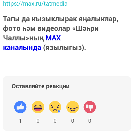
https://max.ru/tatmedia
Тагы да кызыклырак яңалыклар,
фото һәм видеолар «Шәһри
Чаллы»ның
MAX
каналында
(язылыгыз).
Оставляйте реакции
1
0
0
0
0