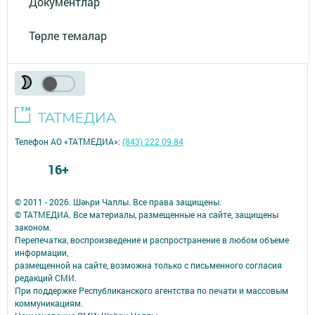
Документлар
Төрле темалар
Телефон АО «ТАТМЕДИА»:
(843) 222 09 84
16+
© 2011 - 2026. Шәһри Чаллы. Все права защищены.
© ТАТМЕДИА. Все материалы, размещенные на сайте, защищены
законом.
Перепечатка, воспроизведение и распространение в любом объеме
информации,
размещенной на сайте, возможна только с письменного согласия
редакций СМИ.
При поддержке Республиканского агентства по печати и массовым
коммуникациям.