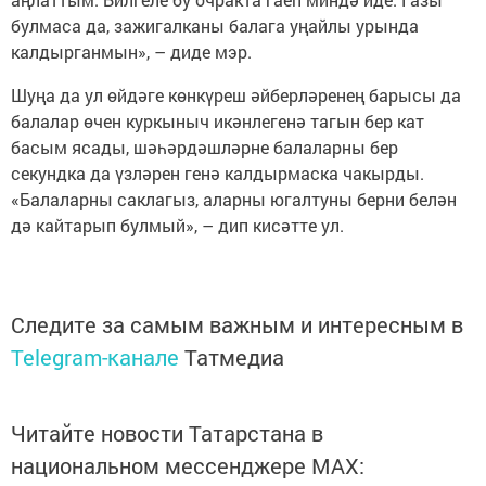
булмаса да, зажигалканы балага уңайлы урында
калдырганмын», – диде мэр.
Шуңа да ул өйдәге көнкүреш әйберләренең барысы да
балалар өчен куркыныч икәнлегенә тагын бер кат
басым ясады, шәһәрдәшләрне балаларны бер
секундка да үзләрен генә калдырмаска чакырды.
«Балаларны саклагыз, аларны югалтуны берни белән
дә кайтарып булмый», – дип кисәтте ул.
Следите за самым важным и интересным в
Telegram-канале
Татмедиа
Читайте новости Татарстана в
национальном мессенджере MАХ: