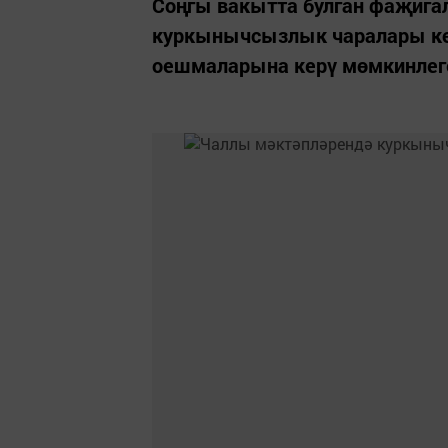
Соңгы вакытта булган фаҗига
куркынычсызлык чаралары кө
оешмаларына керү мөмкинлеге