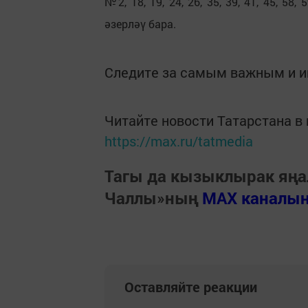
№2, 18, 19, 24, 26, 35, 39, 41, 45, 5
әзерләү бара.
Следите за самым важным и 
Читайте новости Татарстана 
https://max.ru/tatmedia
Тагы да кызыклырак яңа
Чаллы»ның
MAX каналы
Оставляйте реакции