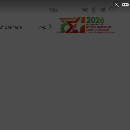
16+
" бәйгесе
Иҗат
Реклама
Онлайн язы
0