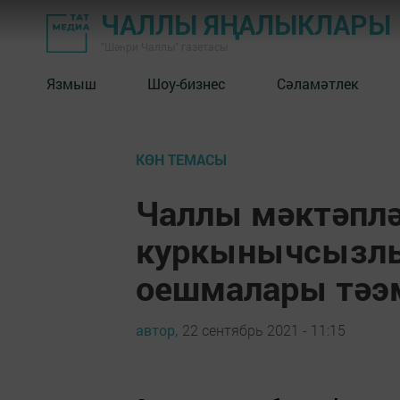
ЧАЛЛЫ ЯҢАЛЫКЛАРЫ
"Шәһри Чаллы" газетасы
Язмыш
Шоу-бизнес
Сәламәтлек
КӨН ТЕМАСЫ
Чаллы мәктәпл
куркынычсызлы
оешмалары тәэ
автор,
22 сентябрь 2021 - 11:15