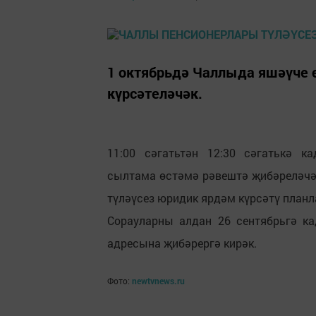
1 октябрьдә Чаллыда яшәүче 
күрсәтеләчәк.
11:00 сәгатьтән 12:30 сәгатькә к
сылтама өстәмә рәвештә җибәреләчәк
түләүсез юридик ярдәм күрсәтү план
Сорауларны алдан 26 сентябрьгә кад
адресына җибәрергә кирәк.
Фото:
newtvnews.ru