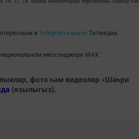
8, 59, 76, 77, 78. Башка мәктәпләрдә персоналны сайлау һә
интересным в
Telegram-канале
Татмедиа
в национальном мессенджере MАХ:
лыклар, фото һәм видеолар «Шәһри
нда
(язылыгыз).