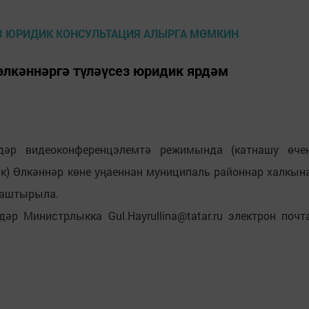
өлкәннәргә түләүсез юридик ярдәм
адәр видеоконференцэлемтә режимында (катнашу өче
) Өлкәннәр көне уңаеннан муниципаль районнар халкын
лаштырыла.
әр Министрлыкка Gul.Hayrullina@tatar.ru электрон почт