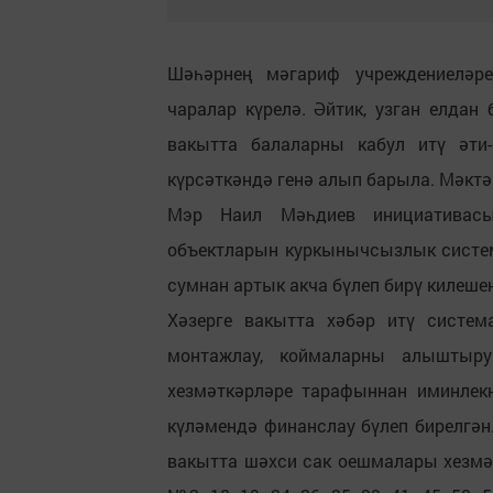
Шәһәрнең мәгариф учреждениеләр
чаралар күрелә. Әйтик, узган елдан
вакытта балаларны кабул итү әти
күрсәткәндә генә алып барыла. Мәктә
Мэр Наил Мәһдиев инициативасы
объектларын куркынычсызлык систе
сумнан артык акча бүлеп бирү килеше
Хәзерге вакытта хәбәр итү систе
монтажлау, коймаларны алыштыр
хезмәткәрләре тарафыннан иминлек
күләмендә финанслау бүлеп бирелгән.
вакытта шәхси сак оешмалары хезмәт