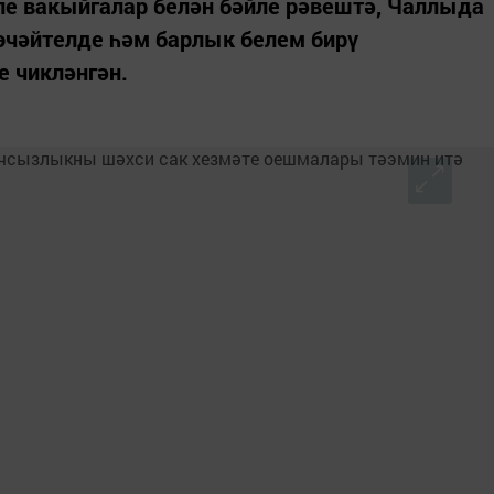
ле вакыйгалар белән бәйле рәвештә, Чаллыда
чәйтелде һәм барлык белем бирү
 чикләнгән.