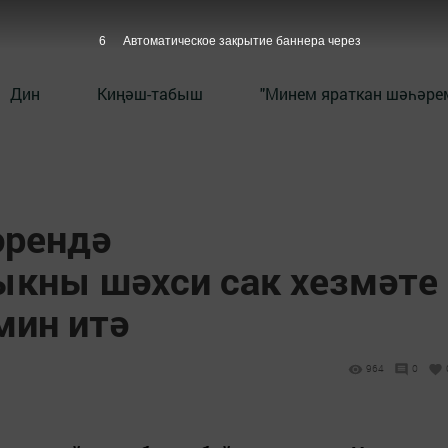
5
Автоматическое закрытие баннера через
Дин
Киңәш-табыш
"Минем яраткан шәһәрем
әрендә
кны шәхси сак хезмәте
мин итә
964
0