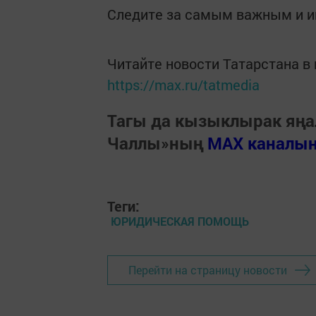
Следите за самым важным и 
Читайте новости Татарстана 
https://max.ru/tatmedia
Тагы да кызыклырак яңа
Чаллы»ның
MAX каналы
Теги:
ЮРИДИЧЕСКАЯ ПОМОЩЬ
Перейти на страницу новости