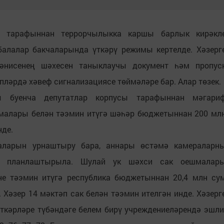
е тарафыннан террорчылыкка каршы барлык кирәкл
 балалар бакчаларында үткәрү режимы кертелде. Хәзерг
-әнисенең шәхесен таныклаучы документ һәм пропус
пләрдә хәвеф сигнализациясе төймәләре бар. Алар төзек.
 буенча депутатлар корпусы тарафыннан мәгари
малары белән тәэмин итүгә шәһәр бюджетыннан 200 мл
нде.
маларын урнаштыру бара, аннары өстәмә камераларн
у планлаштырыла. Шулай ук шәхси сак оешмалар
не тәэмин итүгә республика бюджетыннан 20,4 млн су
 Хәзер 14 мәктәп сак белән тәэмин ителгән инде. Хәзерг
кәрләре түбәндәге белем бирү учреждениеләрендә эшли