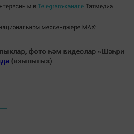
интересным в
Telegram-канале
Татмедиа
в национальном мессенджере MАХ:
лыклар, фото һәм видеолар «Шәһри
нда
(язылыгыз).