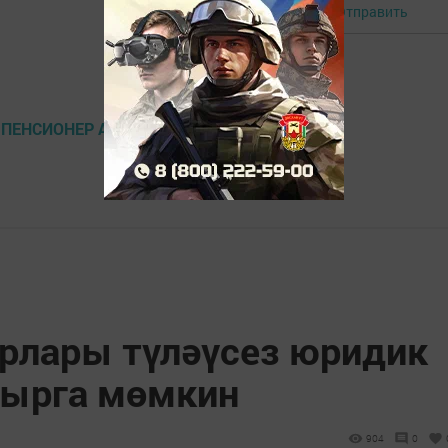
Отправить
Авторизоваться
 ПЕНСИОНЕР АКЧА ИДЕКСАЦИЯ
рлары түләүсез юридик
лырга мөмкин
904
0