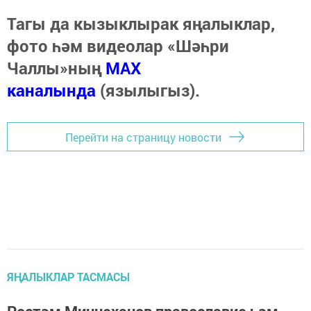
Тагы да кызыклырак яңалыклар,
фото һәм видеолар «Шәһри
Чаллы»ның
MAX
каналында
(язылыгыз).
Перейти на страницу новости
ЯҢАЛЫКЛАР ТАСМАСЫ