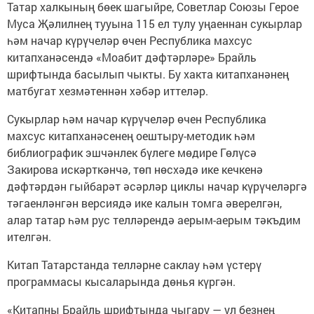
Татар халкының бөек шагыйре, Советлар Союзы Герое
Муса Җәлилнең тууына 115 ел тулу уңаеннан сукырлар
һәм начар күрүчеләр өчен Республика махсус
китапханәсендә «Моабит дәфтәрләре» Брайль
шрифтында басылып чыкты. Бу хакта китапханәнең
матбугат хезмәтеннән хәбәр иттеләр.
Сукырлар һәм начар күрүчеләр өчен Республика
махсус китапханәсенең оештыру-методик һәм
библиографик эшчәнлек бүлеге мөдире Гөлүсә
Закирова искәрткәнчә, төп нөсхәдә ике кечкенә
дәфтәрдән гыйбарәт әсәрләр циклы начар күрүчеләргә
тәгаенләнгән версиядә ике калын томга әверелгән,
алар татар һәм рус телләрендә аерым-аерым тәкъдим
ителгән.
Китап Татарстанда телләрне саклау һәм үстерү
программасы кысаларында дөнья күргән.
«Китапны Брайль шрифтында чыгару — ул безнең