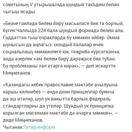
советының V утырышында шундый тәкъдим белән
чыгыш ясады.
«Безне гаиләдә белем бирү мәсьәләсе бик тә борчый,
бүген Чаллыда 224 бала шундый формада белем ала.
Гаддәттән тыш очракларда бу мөмкин әйбер. Әмма
шунысын да аңлагыз: мондый балалар өчен
социальләшү мөмкинлеге юк, тәҗрибә күрсәткәнчә,
анда әзерлек һәм белем бирү дәрәҗәсе бик түбән.
Бу проблеманы хәл итәргә кирәк», — дип искәртте
Миңнеханов.
«Казандагы кебек православие мәктәбе ачылуына
каршы килмибез — анда дини принциплар буенча
да эш итәләр, шул ук вакытта барлык федераль
стандартларны да үтиләр. Шундый ук принципка
корылган мөселман мәктәбе дә ачарга мөмкин», —
диде Миңнеханов.
Чыганак:
Татар-информ