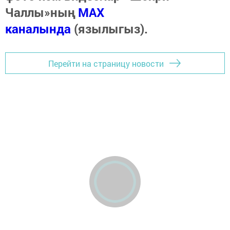
Чаллы»ның
MAX
каналында
(язылыгыз).
Перейти на страницу новости