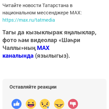
Читайте новости Татарстана в
национальном мессенджере MАХ:
https://max.ru/tatmedia
Тагы да кызыклырак яңалыклар,
фото һәм видеолар «Шәһри
Чаллы»ның
MAX
каналында
(язылыгыз).
Оставляйте реакции