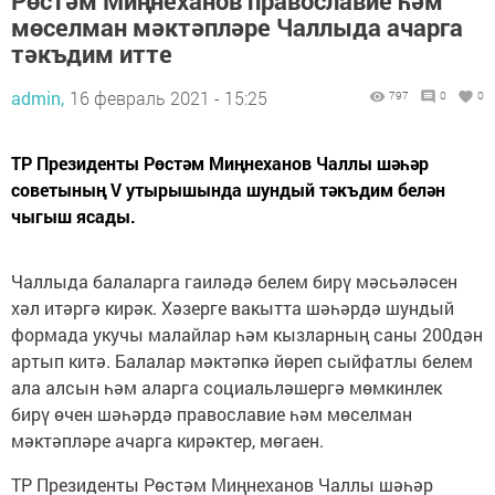
Рөстәм Миңнеханов православие һәм
мөселман мәктәпләре Чаллыда ачарга
тәкъдим итте
admin,
16 февраль 2021 - 15:25
797
0
0
ТР Президенты Рөстәм Миңнеханов Чаллы шәһәр
советының V утырышында шундый тәкъдим белән
чыгыш ясады.
Чаллыда балаларга гаиләдә белем бирү мәсьәләсен
хәл итәргә кирәк. Хәзерге вакытта шәһәрдә шундый
формада укучы малайлар һәм кызларның саны 200дән
артып китә. Балалар мәктәпкә йөреп сыйфатлы белем
ала алсын һәм аларга социальләшергә мөмкинлек
бирү өчен шәһәрдә православие һәм мөселман
мәктәпләре ачарга кирәктер, мөгаен.
ТР Президенты Рөстәм Миңнеханов Чаллы шәһәр