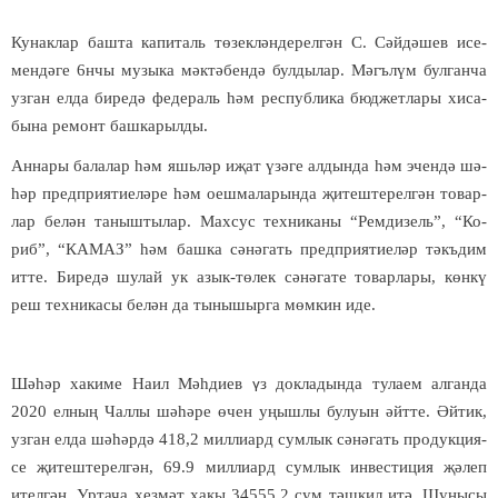
Ку­нак­лар баш­та ка­пи­таль т
ө­
зек­л
ә
н­де­рел­г
ә
н С. С
ә
й­д
ә­
шев исе­
мен­д
ә­
ге 6нчы му­зы­ка м
ә
к­т
ә­
бен­д
ә
бул­ды­лар. М
ә
гъ­л
ү
м бул­ган­ча
уз­ган ел­да би­ре­д
ә
фе­де­раль
һә
м рес­пуб­ли­ка бюд­жет­ла­ры хи­са­
бы­на ре­монт баш­ка­рыл­ды.
Ан­на­ры ба­ла­лар
һә
м яшь­л
ә
р и
җ
ат
ү
з
ә­
ге ал­дын­да
һә
м эчен­д
ә
ш
ә­
һә
р пред­при­я­ти­е­л
ә­
ре
һә
м оеш­ма­ла­рын­да
җ
и­теш­те­рел­г
ә
н то­вар­
лар бе­л
ә
н та­ныш­ты­лар. Мах­сус тех­ни­ка­ны “Рем­ди­зель”, “Ко­
риб”, “КА­МАЗ”
һә
м баш­ка сә­нә­гать пред­при­я­ти­е­л
ә
р т
ә
къ­дим
ит­те. Би­ре­д
ә
шу­лай ук азык-т
ө­
лек с
ә­
н
ә­
га­те то­вар­ла­ры, к
ө
н­к
ү­
реш тех­ни­ка­сы бе­л
ә
н да ты­ны­шыр­га м
ө
м­кин иде.
Ш
ә­һә
р ха­ки­ме На­ил М
әһ­
ди­ев
з док­ла­дын­да ту­ла­ем ал­ган­да
ү
2020 ел­ны
ң
Чал­лы ш
ә­һә­
ре
ө
чен у
ң
ыш­лы бу­лу­ын
ә
йт­те.
Ә
й­тик,
уз­ган ел­да ш
ә­һә
р­д
ә
418,2 мил­ли­ард сум­лык с
ә­
н
ә­
гать про­дук­ци­я­
се
җ
и­теш­те­рел­г
ә
н, 69.9 мил­ли­ард сум­лык ин­вес­ти­ция
җә­
леп
ител­г
ә
н. Ур­та­ча хез­м
ә
т ха­кы 34555,2 сум т
ә
ш­кил ит
ә
. Шу­ны­сы