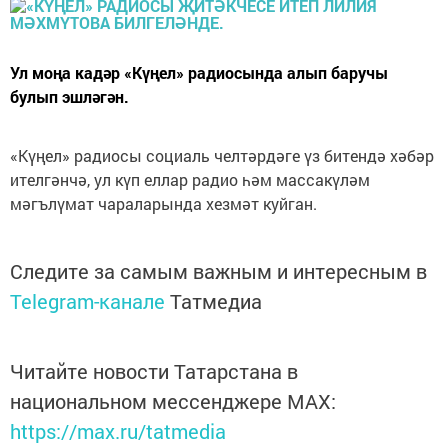
Ул моңа кадәр «Күңел» радиосында алып баручы
булып эшләгән.
«Күңел» радиосы социаль челтәрдәге үз битендә хәбәр
ителгәнчә, ул күп еллар радио һәм массакүләм
мәгълүмат чараларында хезмәт куйган.
Следите за самым важным и интересным в
Telegram-канале
Татмедиа
Читайте новости Татарстана в
национальном мессенджере MАХ:
https://max.ru/tatmedia