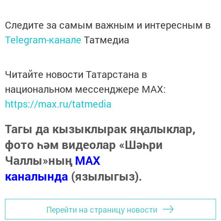
Следите за самым важным и интересным в
Telegram-канале
Татмедиа
Читайте новости Татарстана в
национальном мессенджере MАХ:
https://max.ru/tatmedia
Тагы да кызыклырак яңалыклар,
фото һәм видеолар «Шәһри
Чаллы»ның
MAX
каналында
(язылыгыз).
Перейти на страницу новости