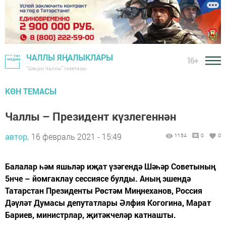
ЧАЛЛЫ ЯҢАЛЫКЛАРЫ
16+
"Шәһри Чаллы" газетасы
КӨН ТЕМАСЫ
Чаллы – Президент күзлегеннән
автор,
16 февраль 2021 - 15:49
1154
0
0
Балалар һәм яшьләр иҗат үзәгендә Шәһәр Советының
5нче – йомгаклау сессиясе булды. Аның эшендә
Татарстан Президенты Рөстәм Миңнеханов, Россия
Дәүләт Думасы депутатлары Әлфия Когогина, Марат
Бариев, министрлар, җитәкчеләр катнашты.