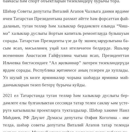
бак­ча­сы
һә
м спорт объ­ект­ла­рын т
ө­
зек­л
ә
н­де­р
ү
бу­ры­чы то­ра.
Ш
ә­һә
р Со­ве­ты де­пу­та­ты Ви­та­лий Ага­пов Чал­лы­га да­и­ми яр­д
ә­
ме
ө
чен Та­тар­стан Пре­зи­ден­ты­на р
ә
х­м
ә
т
ә
йт­те
һә
м фор­сат­тан фай­
да­ла­нып, ту­ган тел­л
ә
р
һә
м ха­лык­лар бер­д
ә
м­ле­ге елын­да “Чиш­
м
ә
” ха­лык­лар дус­лы­гы йор­тын ка­пи­таль ре­монт­лау­да бу­лы­шу­ын
со­ра­ды. Та­тар­стан Пре­зи­ден­ты үзе дә бу эш­нең
з
р
р­лы­гы­на ба­
а­
у
сым ясап, мәсь­ә­лә­нең уңай хәл ите­лә­чә­ген бел­дер­де. Яшь­л
ә
р
исе­мен­н
ә
н Анас­та­сия Гай­фул­ли­на чы­гыш ясап, Пре­зи­дент­тан
Иль­чев­ка бис­т
ә­
сен­д
ә­
ге “Ал
җ
ил­к
ә
н­н
ә
р” ла­ге­рен т
ө­
зек­л
ә
н­де­р
ү­
д
ә
яр­д
ә
м со­ра­ды. Рес­пуб­ли­ка
җ
и­т
ә
к­че­се аны
ң
го­зе­рен д
ә
хуп­ла­ды.
Ул шу­лай ук к
ө
з­ге яр­мин­к
ә­
л
ә
р чо­ры­на ш
ә­һә
р­д
ә
яр­мин­к
ә
м
ә
й­
дан­чык­ла­рын т
ө­
зеп бе­те­р
ү
бу­ры­чы куй­ды.
2021 ел Та­тар­стан­да ту­ган тел­л
ә
р
һә
м ха­лык­лар дус­лы­гы бер­
д
ә
м­ле­ге елы бул­ган­лык­тан сес­си­я­дә та­тар те­лен сак­лау
әм үс­те­
һ
рү­гә ка­гы­лыш­лы про­ект­лар­га тук­тал­ды­лар. Ш
ә­һә
р ха­ки­ме На­ил
М
әһ­
ди­ев, РФ Д
ә­ү­
л
ә
т Ду­ма­сы де­пу­та­ты
Ә
л­фия Ко­го­ги­на - ике
тел­д
ә
, ш
ә­һә
р со­ве­ты де­пу­та­ты Ви­та­лий Ага­пов та­тар те­лен­д
ә