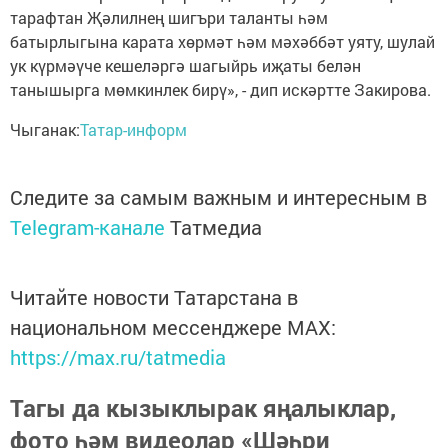
тарафтан Җәлилнең шигъри таланты һәм
батырлыгына карата хөрмәт һәм мәхәббәт уяту, шулай
ук күрмәүче кешеләргә шагыйрь иҗаты белән
танышырга мөмкинлек бирү», - дип искәртте Закирова.
Чыганак:
Татар-информ
Следите за самым важным и интересным в
Telegram-канале
Татмедиа
Читайте новости Татарстана в
национальном мессенджере MАХ:
https://max.ru/tatmedia
Тагы да кызыклырак яңалыклар,
фото һәм видеолар «Шәһри