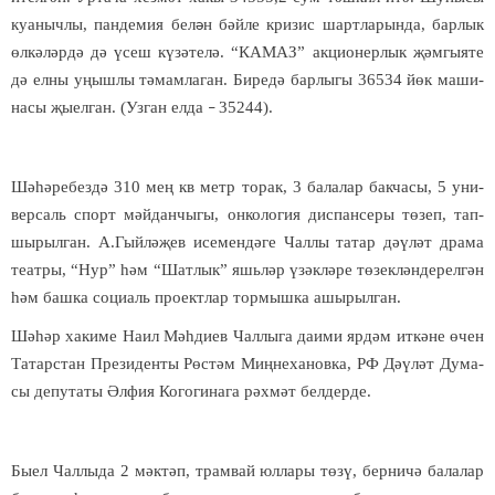
ку­а­ныч­лы, пан­де­мия бе­л
н бәй­ле кри­зис шарт­ла­рын­да, бар­лык
ә
ө
л­к
ә­
л
ә
р­д
ә
д
ә
ү
сеш к
ү­
з
ә­
те­л
ә
. “КА­МАЗ” ак­ци­о­нер­лык
җә
м­гы­я­те
д
ә
ел­ны у
ң
ыш­лы т
ә­
мам­ла­ган. Би­ре­д
ә
бар­лы­гы 36534 й
ө
к ма­ши­
на­сы җы­ел­ган. (Уз­ган ел­да
35244).
–
Ш
ә­һә­
ре­без­д
ә
310 ме
ң
кв метр то­рак, 3 ба­ла­лар бак­ча­сы, 5 уни­
вер­саль спорт м
ә
й­дан­чы­гы, он­ко­ло­гия дис­пан­се­ры тө­зеп, тап­
шы­рыл­ган. А.Гый­л
ә­җ
ев исе­мен­д
ә­
ге Чал­лы та­тар д
ә­ү­
л
ә
т дра­ма
те­ат­ры, “Нур”
һә
м “Шат­лык” яшь­л
ә
р
ү
з
ә
к­л
ә­
ре т
ө­
зек­л
ә
н­де­рел­г
ә
н
һә
м баш­ка со­ци­аль про­ект­лар тор­мыш­ка ашы­рыл­ган.
Ш
ә­һә
р ха­ки­ме На­ил М
әһ­
ди­ев Чал­лы­га да­и­ми яр­д
ә
м ит­к
ә­
не
ө
чен
Та­тар­стан Пре­зи­ден­ты Р
ө
с­т
ә
м Ми
ң­
не­ха­нов­ка, РФ Д
ә­ү­
л
ә
т Ду­ма­
сы де­пу­та­ты
Ә
л­фия Ко­го­ги­на­га р
ә
х­м
ә
т бел­дер­де.
Бы­ел Чал­лы­да 2 м
ә
к­т
ә
п, трам­вай юл­ла­ры т
ө­
з
ү
, бер­ни­ч
ә
ба­ла­лар