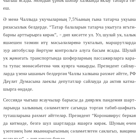
чы­гыш яса­ды. Мон­дый үр­нәк шә­һәр хал­кын­да як­лау та­бар­га ти­
еш.
Ә
ме­н
ә
Чал­лы­да уку­чы­лар­ны
ң
7,5%ыны
ң
гы­на та­тар­ча уку­ы­на
ри­за­сыз­лык бел­дер­де. “Та­тар ба­ла­ла­рын та­тар­ча укы­ту­га игъ­ти­
бар­ны арт­ты­ры
га ки­р
ә
к”,
дип ки­сәт­те ул. Ул
шу­лай ук
ха­лык
р­
–
,
,
яшә­е­шен тә­э­мин итү мәсь­ә­лә­лә­р
нә тук­та­лып, марш­рут­лар­да
е­
зур ав­то­бус­лар й
ө
р­т
ү­
не кон­троль­гә алу­га ба­сым яса­ды. Шу­лай
ук
җә­
м
ә­
гать тран­с­пор­тын­да шо­фер­лар­ны
ң
пас­са­жир­лар­га ка­ра­
та ту­пас м
ө­
н
ә­
с
ә­
б
ә­
те­нә чик ку­яр­га ча­кыр­ды. Пре­зи­дент сай­лау­
лар­да
ү
зе­н
ә
ыша­ныч бел­дер­г
ә
н Чал­лы хал­кы­на р
ә
х­м
ә
т
ә
йт­те, РФ
Д
ә­ү­
л
ә
т Ду­ма­сы­на ла­ек­лы де­пу­тат­лар сай­лау­да да ак­тив кат­на­
шыр­га
ө
н­д
ә­
де.
Сес­си­я­д
ә
чы­гыш ясау­чы­лар ба­ры­сы да ди­яр­лек пан­де­мия шарт­
ла­рын­да ха­лык­ны
ң
с
ә­
ла­м
ә
т­ле­ге са­гын­да тор­ган та­биб-ш
ә
ф­кать
ту­таш­ла­ры­на р
ә
х­м
ә
т
ә
йт­те­л
ә
р. Пре­зи­дент “Ко­ро­на­ви­рус бер­кая
да кит­м
ә­
де, без­г
ә
шул шарт­лар­да яш
ә
р­г
ә
ки­р
ә
к. Шу­ны
ң
ө
чен
ү
зе­гез­не
ң
һә
м якын­на­ры­гыз­ны
ң
с
ә­
ла­м
ә
т­ле­ген сак­ла­гыз, вак­ци­на
яса­ты­гыз”,
дип ки­
ңә
ш бир­де.