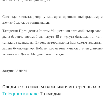
–
Сес­си­я­д
ә
хез­мәт­лә­рен­дә уңыш­лар­га иреш­кән ш
ә­һә
р­д
ә
ш­л
ә
р­г
ә
д
ә­ү­
л
ә
т б
ү­
л
ә
к­л
ә­
ре тап­шы­рыл­ды.
Та­тар­стан Пре­зи­ден­ты Р
ө
с­т
ә
м Ми
ң­
не­ха­нов ав­то­мо­биль­л
ә
р за­во­
ды­на бе­рен­че ав­то­мо­биль чы­гу­га 45 ел ту­лу­га ба­гыш­лан­ган тан­
та­на­да да кат­наш­ты. Би­ре­д
ә
ве­те­ран­нар­ны
һә
м хез­м
ә
т ал­дын­гы­
ла­рын б
ү­
л
ә
к­л
ә­
де­л
ә
р. Б
ә
й­р
ә
м х
ө
р­м
ә­
те­н
ә
ку­нак­лар
ө
чен дан­лык­
лы пи­а­нист Де­нис Ма­цу­ев чы­гыш яса­ды.
З
ө
л­фия ГА­ЛИМ
Следите за самым важным и интересным в
Telegram-канале
Татмедиа