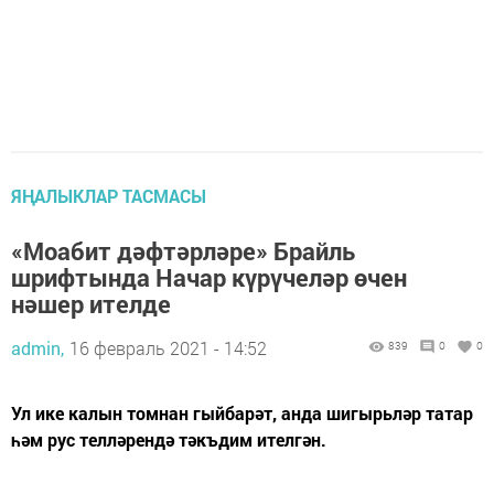
ЯҢАЛЫКЛАР ТАСМАСЫ
«Моабит дәфтәрләре» Брайль
шрифтында Начар күрүчеләр өчен
нәшер ителде
admin,
16 февраль 2021 - 14:52
839
0
0
Ул ике калын томнан гыйбарәт, анда шигырьләр татар
һәм рус телләрендә тәкъдим ителгән.