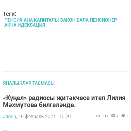
Теги:
ПЕНСИЯ АНА КАПИТАЛЫ ЗАКОН БАЛА ПЕНСИОНЕР
АКЧА ИДЕКСАЦИЯ
ЯҢАЛЫКЛАР ТАСМАСЫ
«Күңел» радиосы җитәкчесе итеп Лилия
Мәхмүтова билгеләнде.
admin,
16 февраль 2021 - 15:29
1134
0
1