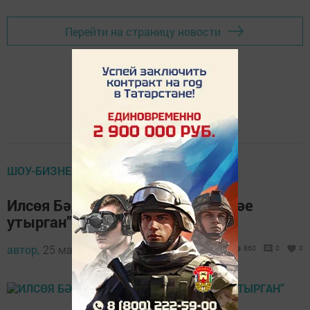
Перейти на страницу новости
ШОУ-БИЗНЕС
Илсөя Бәдретдинованың “бәтәрәе
утырган”
автор,
25 май 2022 - 11:15
860
0
0