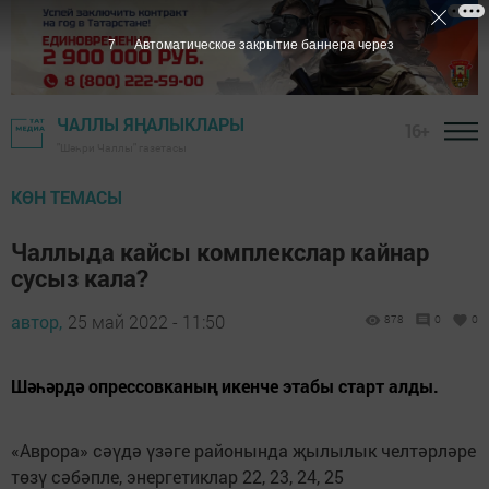
6
Автоматическое закрытие баннера через
ЧАЛЛЫ ЯҢАЛЫКЛАРЫ
16+
"Шәһри Чаллы" газетасы
КӨН ТЕМАСЫ
Чаллыда кайсы комплекслар кайнар
сусыз кала?
автор,
25 май 2022 - 11:50
878
0
0
Шәһәрдә опрессовканың икенче этабы старт алды.
«Аврора» сәүдә үзәге районында җылылык челтәрләре
төзү сәбәпле, энергетиклар 22, 23, 24, 25