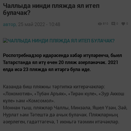
Чаллыда нинди пляжда ял итеп
булачак?
автор,
25 май 2022 - 10:48
810
0
0
Роспотребнадзор идарәсендә хәбәр итүләренчә, быел
Татарстанда ял итү өчен 20 пляж әзерләнәчәк. 2021
елда исә 23 пляжда ял итәргә була иде.
Казанда биш пляжны тәртипкә китерәчәкләр:
«Локомотив», «Түбән Аръяк», «Тирән күле», «Зур Аккош
күле» һәм «Комсомол».
Моннан тыш, пляжлар Чаллы, Минзәлә, Яшел Үзән, Зәй,
Нурлат һәм Тәтештә дә ачык булачак. Пляжларның
әзерлеген, гадәттәгечә, 1 июньгә тәэмин итәчәкләр.