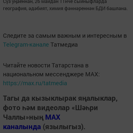
Сүз уңаеннан, 26 майдан 11нче сыйныфларда
география, әдәбият, химия фәннәреннән БДИ башлана.
Следите за самым важным и интересным в
Telegram-канале
Татмедиа
Читайте новости Татарстана в
национальном мессенджере MАХ:
https://max.ru/tatmedia
Тагы да кызыклырак яңалыклар,
фото һәм видеолар «Шәһри
Чаллы»ның
MAX
каналында
(язылыгыз).