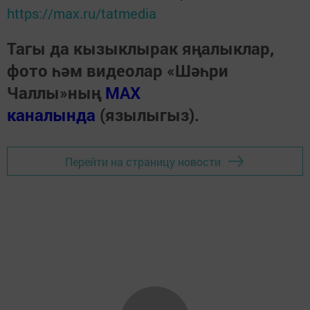
https://max.ru/tatmedia
Тагы да кызыклырак яңалыклар,
фото һәм видеолар «Шәһри
Чаллы»ның
MAX
каналында
(язылыгыз).
Перейти на страницу новости