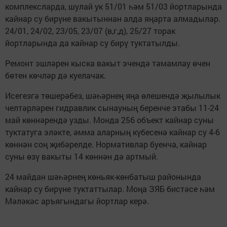
комплексларда, шулай ук 51/01 һәм 51/03 йортларында
кайнар су бирүне вакытыннан алда яңарта алмадылар.
24/01, 24/02, 23/05, 23/07 (в,г,д), 25/27 торак
йортларында да кайнар су бирү туктатылды.
Ремонт эшләрен кыска вакыт эчендә тәмамлау өчен
бөтен көчләр дә куелачак.
Исегезгә төшерәбез, шәһәрнең яңа өлешендә җылылык
челтәрләрен гидравлик сынауның беренче этабы 11-24
май көннәрендә узды. Монда 256 объект кайнар суны
туктатуга эләкте, әмма аларның күбесенә кайнар су 4-6
көннән соң җибәрелде. Нормативлар буенча, кайнар
суны өзү вакыты 14 көннән дә артмый.
24 майдан шәһәрнең көньяк-көнбатыш районында
кайнар су бирүне туктаттылар. Моңа ЗЯБ бистәсе һәм
Мәләкәс аръягындагы йортлар керә.