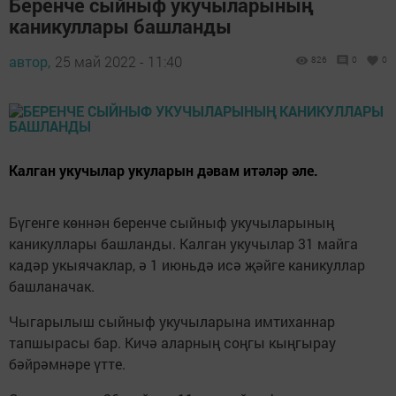
Беренче сыйныф укучыларының
каникуллары башланды
автор,
25 май 2022 - 11:40
826
0
0
Калган укучылар укуларын дәвам итәләр әле.
Бүгенге көннән беренче сыйныф укучыларының
каникуллары башланды. Калган укучылар 31 майга
кадәр укыячаклар, ә 1 июньдә исә җәйге каникуллар
башланачак.
Чыгарылыш сыйныф укучыларына имтиханнар
тапшырасы бар. Кичә аларның соңгы кыңгырау
бәйрәмнәре үтте.