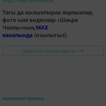
https://max.ru/tatmedia
Тагы да кызыклырак яңалыклар,
фото һәм видеолар «Шәһри
Чаллы»ның
MAX
каналында
(язылыгыз).
Перейти на страницу новости
ЯҢАЛЫКЛАР ТАСМАСЫ