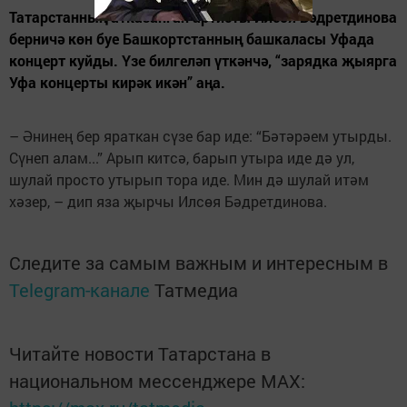
Татарстанның атказанган артисты Илсөя Бәдретдинова
берничә көн буе Башкортстанның башкаласы Уфада
концерт куйды. Үзе билгеләп үткәнчә, “зарядка җыярга
Уфа концерты кирәк икән” аңа.
– Әнинең бер яраткан сүзе бар иде: “Бәтәрәем утырды.
Сүнеп алам...” Арып китсә, барып утыра иде дә ул,
шулай просто утырып тора иде. Мин дә шулай итәм
хәзер, – дип яза җырчы Илсөя Бәдретдинова.
Следите за самым важным и интересным в
Telegram-канале
Татмедиа
Читайте новости Татарстана в
национальном мессенджере MАХ: