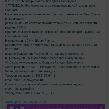
© 2011 - 2026. Шәһри Чаллы. Все права защищены.
© ТАТМЕДИА. Все материалы, размещенные на сайте, защищены
законом.
Перепечатка, воспроизведение и распространение в любом объеме
информации,
размещенной на сайте, возможна только с письменного согласия
редакций СМИ.
При поддержке Республиканского агентства по печати и массовым
коммуникациям.
Наименование СМИ: Шəhри Чаллы
№ свидетельства о регистрации СМИ, дата: ЭЛ № ФС 77-67912 от
06.12.2016
выдано Федеральной службой по надзору в сфере связи,
информационных технологий и массовых коммуникаций
ФИО главного редактора: Юсупова Резида Махмутовна
Адрес редакции: 423827, Республика Татарстан, город Набережные
Челны, бульвар Юных Ленинцев, д.9
Телефон редакции: 8 (8552) 57-01-19
Email: shahri_chally@mail.ru
О фактах коррупции сообщить по электронному адресу:
shahri_chally@mail.ru
Учредитель СМИ: АО «ТАТМЕДИА»
Антикоррупционная политика
АО «ТАТМЕДИА» использует «cookie»
для персонализации сервисов и