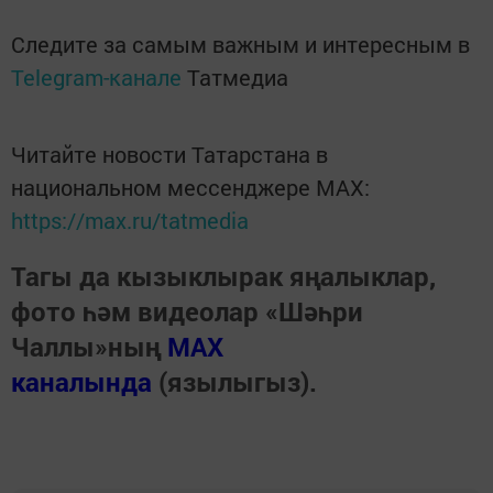
Следите за самым важным и интересным в
Telegram-канале
Татмедиа
Читайте новости Татарстана в
национальном мессенджере MАХ:
https://max.ru/tatmedia
Тагы да кызыклырак яңалыклар,
фото һәм видеолар «Шәһри
Чаллы»ның
MAX
каналында
(язылыгыз).