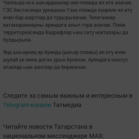
Чаллыда исә шәһәрдәшләр ике пляжда ял итә алачак.
ГЭС бистәсендә урнашкан Үзәк пляжда күңелле ял итү
өчен бар шартлар да тудырылачак. Теләгәннәр
катамараннарны арендага алып тора алачак. Пляж
территориясендә бәдрәфләр һәм сату нокталары да
булдырыла.
Яңа шәһәрнең яр буенда (шәһәр пляжы) ял итү өчен
шулай ук менә дигән урын булачак. Арендага махсус
ятаклар һәм зонтлар да биреләчәк.
Следите за самым важным и интересным в
Telegram-канале
Татмедиа
Читайте новости Татарстана в
национальном мессенджере MАХ: