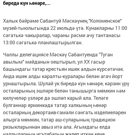
биредә күн һөнәре,...
Халык бәйрәме Сабантуй Мәскәүнең "Коломенское"
музей-тыюлыгында 22 июльдә үтә. Кунакларны 11:00
сәгатькә чакыралар, чараны рәсми ачу тантанасы
13:00 сәгатькә планлаштырылган.
Чаллы делегациясе Мәскәү Сабантуенда "Туган
авылым" мәйданын оештырып, ул XX гасыр
башындагы татар крестьян ишек алдын күрсәтәчәк.
Анда ишек алды каралты-куралары белән агач йорт
урнаштырыла. Шулай ук биредә күн һөнәре, кәрзин үрү
осталарының эшләре белән танышырга мөмкин һәм
килүчеләр үзләре дә эшләп карый ала. Теләге
булганнар ярминкәдә татар халкының һөнәр
осталарның декортаив-гамәли сәнгать изделиеләрен
алырга мөмкин, татар аш-суларының традицион
ризыкларыннан авыз итә ала. Агымдагы елда
чаллыларнын игътибарын җәлеп иткән кече