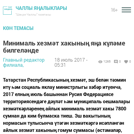
ЧАЛЛЫ ЯҢАЛЫКЛАРЫ
16+
"Шәһри Чаллы" газетасы
КӨН ТЕМАСЫ
Минималь хезмәт хакының яңа күләме
билгеләнде
Главный редактор
18 июль 2017 -
1265
0
0
филиала,
05:31
Татарстан Республикасының хезмәт, эш белән тәэмин
итү һәм социаль яклау министрлыгы хәбәр итүенчә,
2017 елның июль башыннан Русия Федерациясе
территориясендәге дәүләт һәм муниципаль оешмалары
хезмәткәрләренең айлык минималь хезмәт хакы 7800
сумнан да ким булмаска тиеш. Эш вакытының
нормасын тулысынча үтәгән хезмәткәргә исәпләнгән
айлык хезмәт хакының гомум суммасы (өстәмәләр,