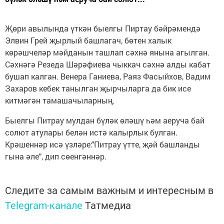
Җөри авылында үткән быелгы Пиртау бәйрәмендә
Элвин Грей җырлый башлагач, бөтен халык
көрәшчеләр мәйданын ташлап сәхнә янына агылган.
Сәхнәгә Резеда Шәрәфиева чыккач сәхнә алды кабат
бушап калган. Венера Ганиева, Раяз Фасыйхов, Вадим
Захаров кебек танылган җырчыларга да бик исе
китмәгән тамашачыларның.
Быелгы Питрау мулдан бүләк өләшү һәм аеруча бай
солют атулары белән истә калырлык булган.
Крәшеннәр исә үзләре:"Питрау үтте, җәй башланды
гына әле", дип сөенгәннәр.
Следите за самым важным и интересным в
Telegram-канале
Татмедиа