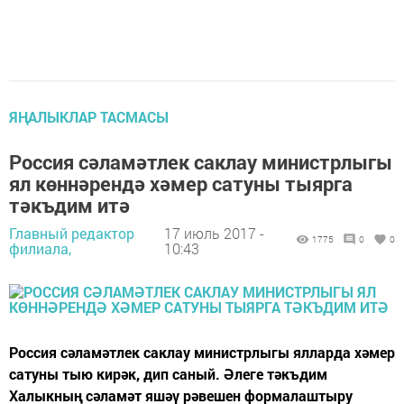
ЯҢАЛЫКЛАР ТАСМАСЫ
Россия сәламәтлек саклау министрлыгы
ял көннәрендә хәмер сатуны тыярга
тәкъдим итә
Главный редактор
17 июль 2017 -
1775
0
0
филиала,
10:43
Россия сәламәтлек саклау министрлыгы ялларда хәмер
сатуны тыю кирәк, дип саный. Әлеге тәкъдим
Халыкның сәламәт яшәү рәвешен формалаштыру