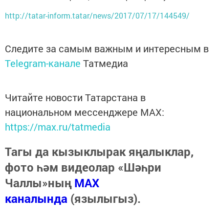
http://tatar-inform.tatar/news/2017/07/17/144549/
Следите за самым важным и интересным в
Telegram-канале
Татмедиа
Читайте новости Татарстана в
национальном мессенджере MАХ:
https://max.ru/tatmedia
Тагы да кызыклырак яңалыклар,
фото һәм видеолар «Шәһри
Чаллы»ның
MAX
каналында
(язылыгыз).