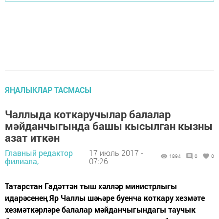
ЯҢАЛЫКЛАР ТАСМАСЫ
Чаллыда коткаручылар балалар
мәйданчыгында башы кысылган кызны
азат иткән
Главный редактор
17 июль 2017 -
1894
0
0
филиала,
07:26
Татарстан Гадәттән тыш хәлләр министрлыгы
идарәсенең Яр Чаллы шәһәре буенча коткару хезмәте
хезмәткәрләре балалар мәйданчыгындагы таучык