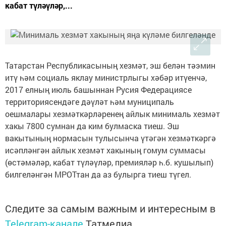
кабат түләүләр,...
Татарстан Республикасының хезмәт, эш белән тәэмин
итү һәм социаль яклау министрлыгы хәбәр итүенчә,
2017 елның июль башыннан Русия Федерациясе
территориясендәге дәүләт һәм муниципаль
оешмалары хезмәткәрләренең айлык минималь хезмәт
хакы 7800 сумнан да ким булмаска тиеш. Эш
вакытының нормасын тулысынча үтәгән хезмәткәргә
исәпләнгән айлык хезмәт хакының гомум суммасы
(өстәмәләр, кабат түләүләр, премияләр һ.б. кушылып)
билгеләнгән МРОТтан да аз булырга тиеш түгел.
Следите за самым важным и интересным в
Telegram-канале
Татмедиа