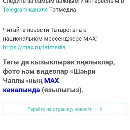
Следите за самым важным и интересным в
Telegram-канале
Татмедиа
Читайте новости Татарстана в
национальном мессенджере MАХ:
https://max.ru/tatmedia
Тагы да кызыклырак яңалыклар,
фото һәм видеолар «Шәһри
Чаллы»ның
MAX
каналында
(язылыгыз).
Перейти на страницу новости