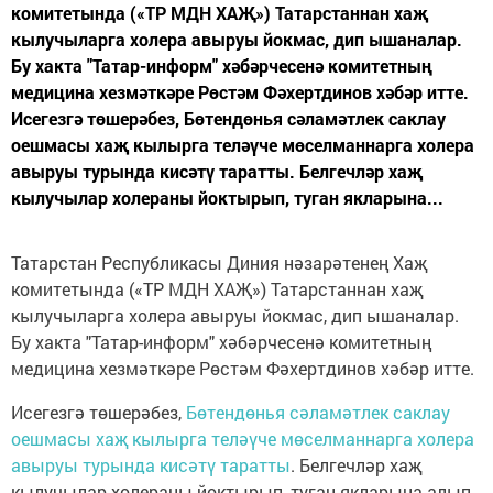
комитетында («ТР МДН ХАҖ») Татарстаннан хаҗ
кылучыларга холера авыруы йокмас, дип ышаналар.
Бу хакта "Татар-информ" хәбәрчесенә комитетның
медицина хезмәткәре Рөстәм Фәхертдинов хәбәр итте.
Исегезгә төшерәбез, Бөтендөнья сәламәтлек саклау
оешмасы хаҗ кылырга теләүче мөселманнарга холера
авыруы турында кисәтү таратты. Белгечләр хаҗ
кылучылар холераны йоктырып, туган якларына...
Татарстан Республикасы Диния нәзарәтенең Хаҗ
комитетында («ТР МДН ХАҖ») Татарстаннан хаҗ
кылучыларга холера авыруы йокмас, дип ышаналар.
Бу хакта "Татар-информ" хәбәрчесенә комитетның
медицина хезмәткәре Рөстәм Фәхертдинов хәбәр итте.
Исегезгә төшерәбез,
Бөтендөнья сәламәтлек саклау
оешмасы хаҗ кылырга теләүче мөселманнарга холера
авыруы турында кисәтү таратты
. Белгечләр хаҗ
кылучылар холераны йоктырып, туган якларына алып