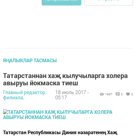
ЯҢАЛЫКЛАР ТАСМАСЫ
Татарстаннан хаҗ кылучыларга холера
авыруы йокмаска тиеш
Главный редактор
18 июль 2017 -
1997
0
0
филиала,
05:17
Татарстан Республикасы Диния нәзарәтенең Хаҗ