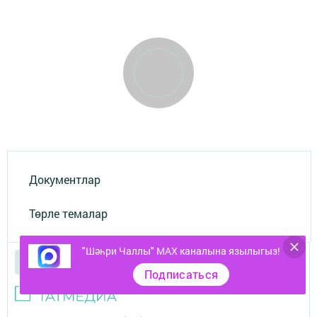
Документлар
Төрле темалар
"Шәһри Чаллы" MAX каналына язылыгыз!
Подписаться