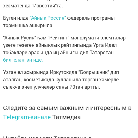
хезмәтендә "Известия"гә.
Бүген илдә
"Айнык Россия"
федераль програмы
тормышка ашырыла.
"Айнык Русия" һәм "Рейтинг" мәгълүмати элемтәләр
үзәге төзегән айныклык рейтингында Урта Идел
төбәкләре арасында иң айныгы дип Татарстан
билгеләнгән иде.
Узган ел ахырында Иркутскида "Боярышник" дип
аталган, косметикада кулланыла торган хәмерле
сыекча эчеп үлүчеләр саны 70тән артты.
Следите за самым важным и интересным в
Telegram-канале
Татмедиа