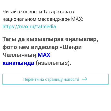
Читайте новости Татарстана в
национальном мессенджере MАХ:
https://max.ru/tatmedia
Тагы да кызыклырак яңалыклар,
фото һәм видеолар «Шәһри
Чаллы»ның
MAX
каналында
(язылыгыз).
Перейти на страницу новости