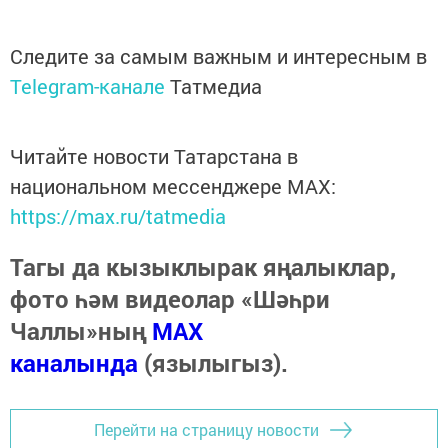
Следите за самым важным и интересным в
Telegram-канале
Татмедиа
Читайте новости Татарстана в
национальном мессенджере MАХ:
https://max.ru/tatmedia
Тагы да кызыклырак яңалыклар,
фото һәм видеолар «Шәһри
Чаллы»ның
MAX
каналында
(язылыгыз).
Перейти на страницу новости