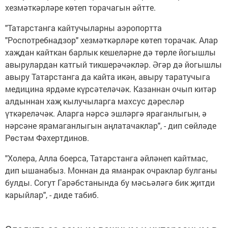
хезмәткәрләре көтеп торачагын әйтте.
"Татарстанга кайтучыларны аэропортта
"Роспотребнадзор" хезмәткәрләре көтеп торачак. Алар
хаҗдан кайткан барлык кешеләрне дә төрле йогышлы
авырулардан катгый тикшерәчәкләр. Әгәр дә йогышлы
авыру Татарстанга да кайта икән, авыру таратучыга
медицина ярдәме күрсәтеләчәк. Казаннан очып китәр
алдыннан хаҗ кылучыларга махсус дәресләр
үткәреләчәк. Аларга нәрсә эшләргә яраганлыгын, ә
нәрсәне ярамаганлыгын аңлатачаклар", - дип сөйләде
Рөстәм Фәхертдинов.
"Холера, Алла боерса, Татарстанга әйләнеп кайтмас,
дип ышанабыз. Моннан да яманрак очраклар булганы
булды. Согут Гарәбстанында бу мәсьәләгә бик җитди
карыйлар", - диде табиб.