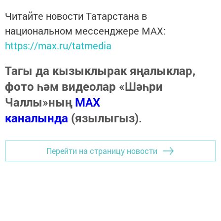
Читайте новости Татарстана в
национальном мессенджере MАХ:
https://max.ru/tatmedia
Тагы да кызыклырак яңалыклар,
фото һәм видеолар «Шәһри
Чаллы»ның
MAX
каналында
(язылыгыз).
Перейти на страницу новости