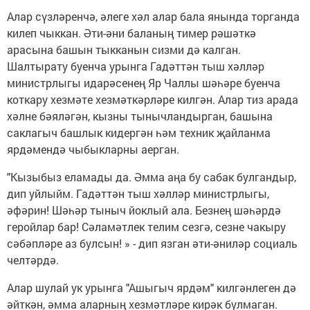
Алар сүзләренчә, әлеге хәл алар бала янында торганда
килеп чыккан. Әти-әни баланың тимер рәшәткә
арасына башын тыкканын сизми дә калган.
Шалтырату буенча урынга Гадәттән тыш хәлләр
министрлыгы идарәсенең Яр Чаллы шәһәре буенча
коткару хезмәте хезмәткәрләре килгән. Алар тиз арада
хәлне бәяләгән, кызны тынычландырган, башына
саклагыч башлык кидергән һәм техник җайланма
ярдәмендә чыбыкларны аерган.
"Кызыбыз еламады да. Әмма аңа бу сабак булгандыр,
дип уйлыйм. Гадәттән тыш хәлләр министрлыгы,
әфәрин! Шәһәр тыныч йоклый ала. Безнең шәһәрдә
геройлар бар! Сәламәтлек телим сезгә, сезне чакыру
сәбәпләре аз булсын! » - дип язган әти-әниләр социаль
челтәрдә.
Алар шулай ук урынга "Ашыгыч ярдәм" килгәнлеген дә
әйткән, әмма аларның хезмәтләре кирәк булмаган.