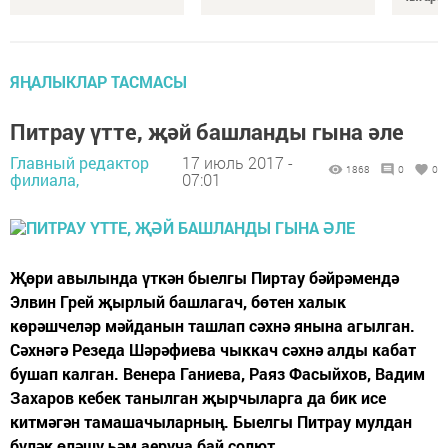
ЯҢАЛЫКЛАР ТАСМАСЫ
Питрау үтте, җәй башланды гына әле
Главный редактор
17 июль 2017 -
1868
0
0
филиала,
07:01
Җөри авылында үткән быелгы Пиртау бәйрәмендә
Элвин Грей җырлый башлагач, бөтен халык
көрәшчеләр мәйданын ташлап сәхнә янына агылган.
Сәхнәгә Резеда Шәрәфиева чыккач сәхнә алды кабат
бушап калган. Венера Ганиева, Раяз Фасыйхов, Вадим
Захаров кебек танылган җырчыларга да бик исе
китмәгән тамашачыларның. Быелгы Питрау мулдан
бүләк өләшү һәм аеруча бай солют...