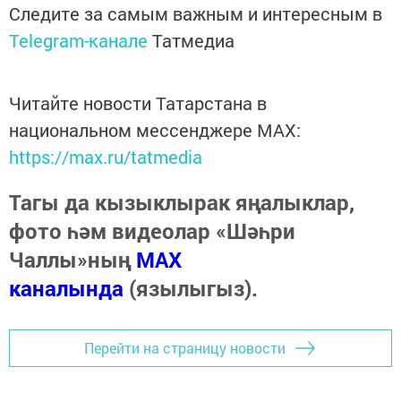
Следите за самым важным и интересным в
Telegram-канале
Татмедиа
Читайте новости Татарстана в
национальном мессенджере MАХ:
https://max.ru/tatmedia
Тагы да кызыклырак яңалыклар,
фото һәм видеолар «Шәһри
Чаллы»ның
MAX
каналында
(язылыгыз).
Перейти на страницу новости