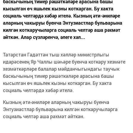
баскычының тимер рәшәткәләре арасына башы
кысылган өч яшьлек кызны коткарган. Бу хакта
социаль челтәрдә хәбәр ителә. Кызның әти-әниләре
аларның чакыруы буенча Энтузиастлар бульварына
килгән коткаручыларга социаль челтәр аша рәхмәт
әйткән. Алар сүзләренчә, әлеге хәл...
Татарстан Гадәттән тыш хәлләр министрлыгы
идарәсенең Яр Чаллы шәһәре буенча коткару хезмәте
хезмәткәрләре балалар мәйданчыгындагы таучык
баскычының тимер рәшәткәләре арасына башы
кысылган өч яшьлек кызны коткарган. Бу хакта
социаль челтәрдә хәбәр ителә.
Кызның әти-әниләре аларның чакыруы буенча
Энтузиастлар бульварына килгән коткаручыларга
социаль челтәр аша рәхмәт әйткән.