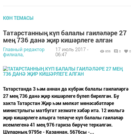
КӨН ТЕМАСЫ
Татарстанның күп балалы гаиләләре 27
мең 736 данә җир кишәрлеге алган
Главный редактор
17 июль 2017 -
856
0
0
филиала,
06:47
Татарстанда 3 һәм аннан да күбрәк балалы гаиләләргә
27 мең 736 данә җир кишәрлеге бүлеп бирелгән. Бу
хакта Татарстан Җир һәм мөлкәт мөнәсәбәтләре
министрлыгы матбугат хезмәте хәбәр итә. 12 июльгә
җир кишәрлеге алырга теләүче күп балалы гаиләләр
исемлегенә 41 мең 976 гариза бирүче теркәлгән.
Шуларның 9795е - Казаннан, 5676сы -...