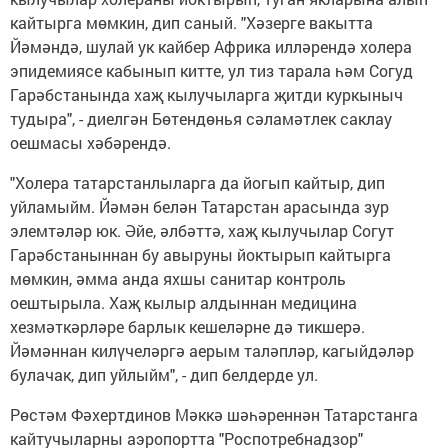
кайтырга мөмкин, дип саный. "Хәзерге вакытта
Йәмәндә, шулай ук кайбер Африка илләрендә холера
эпидемиясе кабынып китте, ул тиз тарала һәм Согуд
Гарәбстанында хаҗ кылучыларга җитди куркыныч
тудыра", - диелгән Бөтендөнья сәламәтлек саклау
оешмасы хәбәрендә.
"Холера татарстанлыларга да йогып кайтыр, дип
уйламыйм. Йәмән белән Татарстан арасында зур
элемтәләр юк. Әйе, әлбәттә, хаҗ кылучылар Согут
Гарәбстаныннан бу авыруны йоктырып кайтырга
мөмкин, әмма анда яхшы санитар контроль
оештырыла. Хаҗ кылыр алдыннан медицина
хезмәткәрләре барлык кешеләрне дә тикшерә.
Йәмәннан килүчеләргә аерым таләпләр, кагыйдәләр
булачак, дип уйлыйм", - дип белдерде ул.
Рөстәм Фәхертдинов Мәккә шәһәреннән Татарстанга
кайтучыларны аэропортта "Роспотребнадзор"