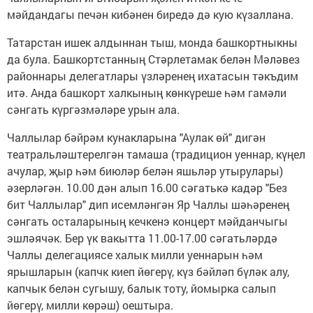
мәйдандагы печән кибәнен биредә дә кую күзаллана.
Татарстан ишек алдыннан тыш, монда башкортныкны
да була. Башкортстанның Стәрлетамак белән Мәләвез
районнары делегатлары үзләренең ихатасын тәкъдим
итә. Анда башкорт халкының көнкүреше һәм гамәли
сәнгать күргәзмәләре урын ала.
Чаллылар бәйрәм кунакларына "Аулак өй" дигән
театральләштерелгән тамаша (традицион уеннар, күңел
ачулар, җыр һәм биюләр белән яшьләр утырулары)
әзерләгән. 10.00 дән алып 16.00 сәгатькә кадәр "Без
бит Чаллылар" дип исемләнгән Яр Чаллы шәһәренең
сәнгать осталарының кечкенэ концерт мәйданчыгы
эшләячәк. Бер үк вакытта 11.00-17.00 сәгатьләрдә
Чаллы делегациясе халык милли уеннарын һәм
ярышларын (капчк киеп йөгерү, күз бәйләп бүләк алу,
капчык белән сугышу, балык тоту, йомырка салып
йөгерү, милли көрәш) оештыра.