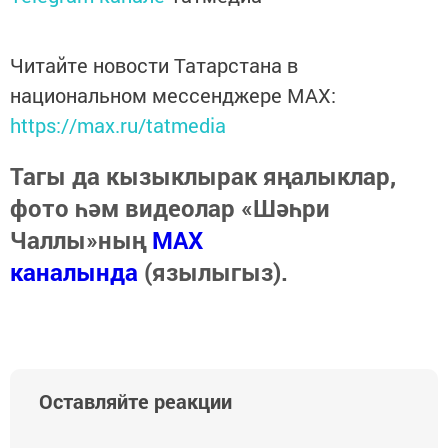
Читайте новости Татарстана в
национальном мессенджере MАХ:
https://max.ru/tatmedia
Тагы да кызыклырак яңалыклар,
фото һәм видеолар «Шәһри
Чаллы»ның
MAX
каналында
(язылыгыз).
Оставляйте реакции