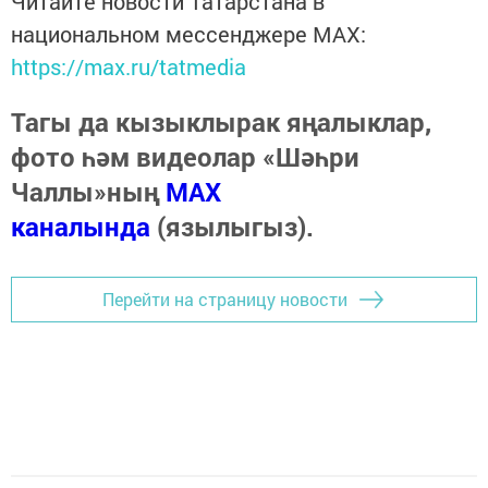
Читайте новости Татарстана в
национальном мессенджере MАХ:
https://max.ru/tatmedia
Тагы да кызыклырак яңалыклар,
фото һәм видеолар «Шәһри
Чаллы»ның
MAX
каналында
(язылыгыз).
Перейти на страницу новости