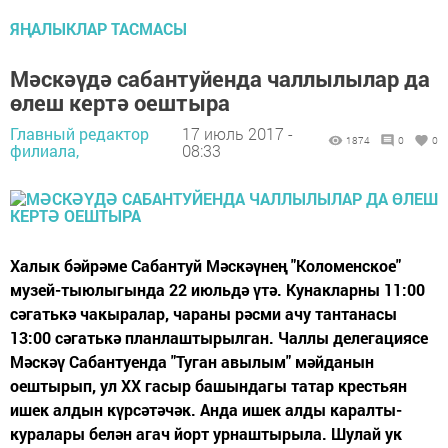
ЯҢАЛЫКЛАР ТАСМАСЫ
Мәскәүдә сабантуйенда чаллылылар да
өлеш кертә оештыра
Главный редактор
17 июль 2017 -
1874
0
0
филиала,
08:33
Халык бәйрәме Сабантуй Мәскәүнең "Коломенское"
музей-тыюлыгында 22 июльдә үтә. Кунакларны 11:00
сәгатькә чакыралар, чараны рәсми ачу тантанасы
13:00 сәгатькә планлаштырылган. Чаллы делегациясе
Мәскәү Сабантуенда "Туган авылым" мәйданын
оештырып, ул XX гасыр башындагы татар крестьян
ишек алдын күрсәтәчәк. Анда ишек алды каралты-
куралары белән агач йорт урнаштырыла. Шулай ук