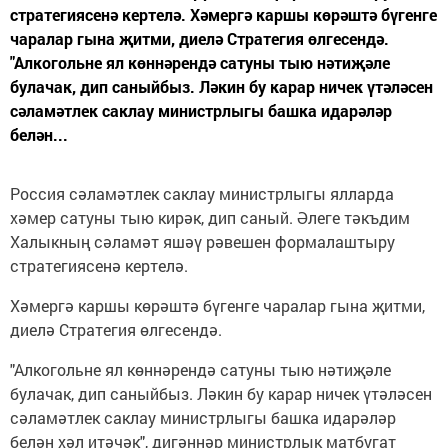
стратегиясенә кертелә. Хәмергә каршы көрәштә бүгенге
чаралар гына җитми, диелә Стратегия өлгесендә.
"Алкогольне ял көннәрендә сатуны тыю нәтиҗәле
булачак, дип саныйбыз. Ләкин бу карар ничек үтәләсен
сәламәтлек саклау министрлыгы башка идарәләр
белән...
Россия сәламәтлек саклау министрлыгы ялларда
хәмер сатуны тыю кирәк, дип саный. Әлеге тәкъдим
Халыкның сәламәт яшәү рәвешен формалаштыру
стратегиясенә кертелә.
Хәмергә каршы көрәштә бүгенге чаралар гына җитми,
диелә Стратегия өлгесендә.
"Алкогольне ял көннәрендә сатуны тыю нәтиҗәле
булачак, дип саныйбыз. Ләкин бу карар ничек үтәләсен
сәламәтлек саклау министрлыгы башка идарәләр
белән хәл итәчәк", дигәннәр министрлык матбугат