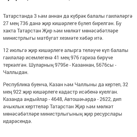
Татарстанда 3 һәм аннан да күбрәк балалы гаиләләргә
27 мең 736 данә җир кишәрлеге бүлеп бирелгән. Бу
хакта Татарстан Җир һәм мөлкәт мөнәсәбәтләре
министрлыгы матбугат хезмәте хәбәр итә.
12 июльгә җир кишәрлеге алырга теләүче күп балалы
гаиләләр исемлегенә 41 мең 976 гариза бирүче
теркәлгән. Шуларның 9795е - Казаннан, 5676сы -
Чаллыдан.
Республика буенча, Казан һәм Чаллыны да кертеп, 32
мең 922 җир кишәрлеге кадастр исәбенә куелган.
Казанда андыйлар - 4648, Автошәһәрдә - 2622, дип
ачыклык керттеләр Татарстан Җир һәм мөлкәт
мөнәсәбәтләре министрлыгының җир ресурслары
идарәсендә.