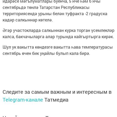
идарәсе мәгълүматлары буенча, 5 нче һәм 6 нчы
сентябрьдә төнлә Татарстан Республикасы
территориясендә урыны белән туфракта -2 градуска
кадәр салкыннар көтелә.
Әгәр участокларда салкыннан курка торган үсемлекләр
калса, бакчачыларга алар турында кайгыртырга кирәк.
Шул ук вакытта көндезге вакытта һава температурасы
сентябрь өчен бик уңайлы булып кала бирә.
Следите за самым важным и интересным в
Telegram-канале
Татмедиа