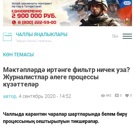
ЧАЛЛЫ ЯҢАЛЫКЛАРЫ
16+
"Шәһри Чаллы" газетасы
КӨН ТЕМАСЫ
Мәктәпләрдә иртәнге фильтр ничек уза?
Журналистлар әлеге процессы
күзәттеләр
автор,
4 сентябрь 2020 - 14:52
862
0
0
Чаллыда карантин чаралар шартларында белем бирү
процессының оештырылуын тикшерәләр.