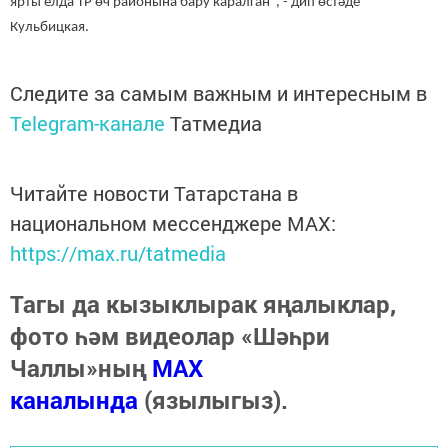
ярты елда ТР өч районына бару каралган", - дип өстәде
Кульбицкая.
Следите за самым важным и интересным в
Telegram-канале
Татмедиа
Читайте новости Татарстана в
национальном мессенджере MАХ:
https://max.ru/tatmedia
Тагы да кызыклырак яңалыклар,
фото һәм видеолар «Шәһри
Чаллы»ның
MAX
каналында
(язылыгыз).