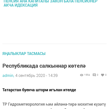
ПЕНСИЯ АНА КАПИТАЛЫ ЗАКОН БАЛА ПЕНСИОНЕР
АКЧА ИДЕКСАЦИЯ
ЯҢАЛЫКЛАР ТАСМАСЫ
Республикада салкыннар көтелә
admin,
4 сентябрь 2020 - 14:39
1554
0
0
Татарстан буенча шторм игълан ителде
ТР Гидрометеорология һәм әйләнә-тирә мохитне күзәтү