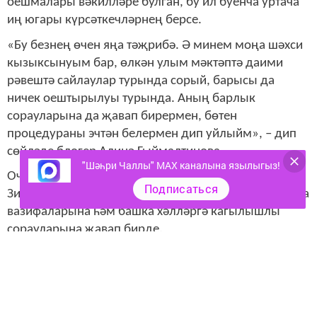
оешмалары вәкилләре булган, бу ил буенча уртача
иң югары күрсәткечләрнең берсе.
«Бу безнең өчен яңа тәҗрибә. Ә минем моңа шәхси
кызыксынуым бар, өлкән улым мәктәптә даими
рәвештә сайлаулар турында сорый, барысы да
ничек оештырылуы турында. Аның барлык
сорауларына да җавап бирермен, бөтен
процедураны эчтән белермен дип уйлыйм», – дип
сөйләде блогер Алинә Гыймалтинова.
"Шәһри Чаллы" MAX каналына язылыгыз!
Очрашу ТР Иҗтимагый палатасында узды, анда
Подписаться
Зилә Вәлиева блогерларның сайлау участокларында
вазифаларына һәм башка хәлләргә кагылышлы
сорауларына җавап бирде.
Следите за самым важным и интересным в
Telegram-канале
Татмедиа