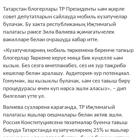
Татарстан блогерлары ТР Президенты һәм җирле
совет депутатларын сайлауда мобиль күзәтүчеләр
булачак. Бу хакта республиканың Иҗтимагый
палатасы рәисе Зилә Вәлиева җәмәгатьчелек
вәкилләре белән очрашуда хәбәр итте.
«Күзәтүчеләрнең мобиль төркеменә беренче тапкыр
блогерлар Төркеме керүе миңа бик күңелле һәм
кызык. Без сезгә өметләнәбез, сез ия зур тәҗрибә
кешеләр белән аралашу. Аудитория-зур потенциал.
Гомумән, эш кызыклы булачак, һәм сез тавыш бирү
процедурасы өчен күп нәрсә эшли аласыз», – дип
билгеләп үтте ул.
Вәлиева сүзләренә караганда, ТР Иҗтимагый
палатасы яшьләр оешмалары белән актив эшли.
Россия Конституциясенә төзәтмәләр буенча тавыш
бирүдә Татарстанда күзәтүчеләрнең 25% ы яшьләр