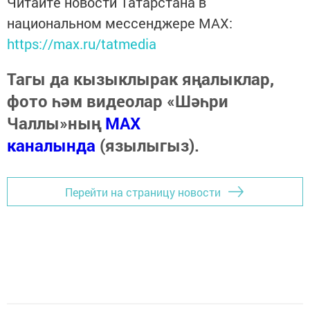
Читайте новости Татарстана в
национальном мессенджере MАХ:
https://max.ru/tatmedia
Тагы да кызыклырак яңалыклар,
фото һәм видеолар «Шәһри
Чаллы»ның
MAX
каналында
(язылыгыз).
Перейти на страницу новости