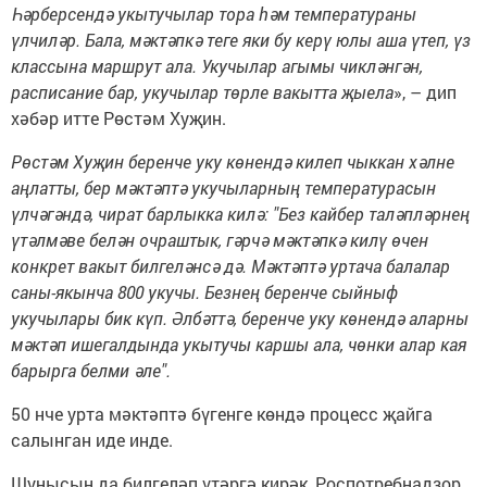
Һәрберсендә укытучылар тора һәм температураны
үлчиләр. Бала, мәктәпкә теге яки бу керү юлы аша үтеп, үз
классына маршрут ала. Укучылар агымы чикләнгән,
расписание бар, укучылар төрле вакытта җыела
», – дип
хәбәр итте Рөстәм Хуҗин.
Рөстәм Хуҗин беренче уку көнендә килеп чыккан хәлне
аңлатты, бер мәктәптә укучыларның температурасын
үлчәгәндә, чират барлыкка килә: "Без кайбер таләпләрнең
үтәлмәве белән очраштык, гәрчә мәктәпкә килү өчен
конкрет вакыт билгеләнсә дә. Мәктәптә уртача балалар
саны-якынча 800 укучы. Безнең беренче сыйныф
укучылары бик күп. Әлбәттә, беренче уку көнендә аларны
мәктәп ишегалдында укытучы каршы ала, чөнки алар кая
барырга белми әле".
50 нче урта мәктәптә бүгенге көндә процесс җайга
салынган иде инде.
Шунысын да билгеләп үтәргә кирәк, Роспотребнадзор