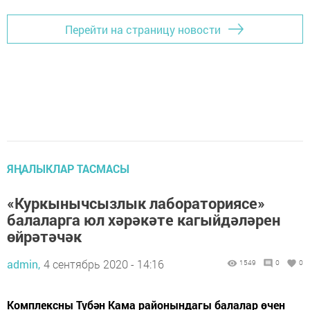
Перейти на страницу новости
ЯҢАЛЫКЛАР ТАСМАСЫ
«Куркынычсызлык лабораториясе»
балаларга юл хәрәкәте кагыйдәләрен
өйрәтәчәк
admin,
4 сентябрь 2020 - 14:16
1549
0
0
Комплексны Түбән Кама районындагы балалар өчен