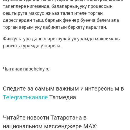
таләпләре нигезендә, балаларның уку процессын
оештыруга махсус җиһаз таләп ителә торган
дәресләрдән тыш, барлык фәннәр буенча белем ала
торган аерым уку кабинетын беркетү каралган.
Физкультура дәресләре шулай ук урамда максималь
рәвештә урамда үткәрелә.
Чыганак nabchelny.ru
Следите за самым важным и интересным в
Telegram-канале
Татмедиа
Читайте новости Татарстана в
национальном мессенджере MАХ: