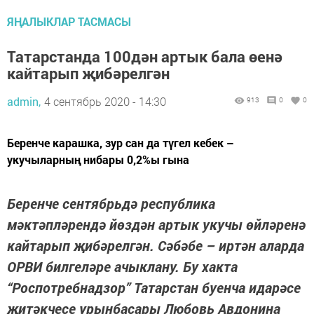
ЯҢАЛЫКЛАР ТАСМАСЫ
Татарстанда 100дән артык бала өенә
кайтарып җибәрелгән
admin,
4 сентябрь 2020 - 14:30
913
0
0
Беренче карашка, зур сан да түгел кебек –
укучыларның нибары 0,2%ы гына
Беренче сентябрьдә республика
мәктәпләрендә йөздән артык укучы өйләренә
кайтарып җибәрелгән. Сәбәбе – иртән аларда
ОРВИ билгеләре ачыклану. Бу хакта
“Роспотребнадзор” Татарстан буенча идарәсе
җитәкчесе урынбасары Любовь Авдонина