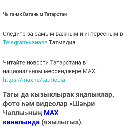
Чыганак Ватаным Татарстан
Следите за самым важным и интересным в
Telegram-канале
Татмедиа
Читайте новости Татарстана в
национальном мессенджере MАХ:
https://max.ru/tatmedia
Тагы да кызыклырак яңалыклар,
фото һәм видеолар «Шәһри
Чаллы»ның
MAX
каналында
(язылыгыз).