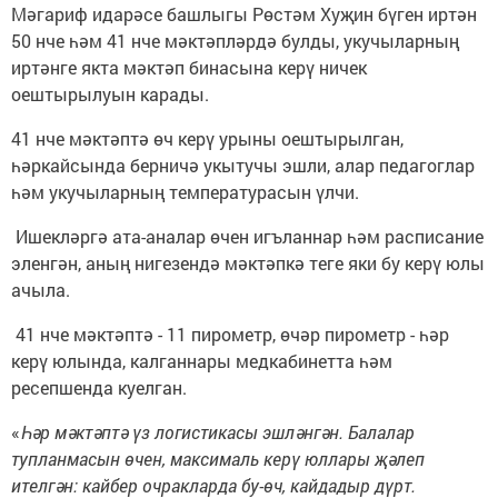
Мәгариф идарәсе башлыгы Рөстәм Хуҗин бүген иртән
50 нче һәм 41 нче мәктәпләрдә булды, укучыларның
иртәнге якта мәктәп бинасына керү ничек
оештырылуын карады.
41 нче мәктәптә өч керү урыны оештырылган,
һәркайсында берничә укытучы эшли, алар педагоглар
һәм укучыларның температурасын үлчи.
Ишекләргә ата-аналар өчен игъланнар һәм расписание
эленгән, аның нигезендә мәктәпкә теге яки бу керү юлы
ачыла.
41 нче мәктәптә - 11 пирометр, өчәр пирометр - һәр
керү юлында, калганнары медкабинетта һәм
ресепшенда куелган.
«
Һәр мәктәптә үз логистикасы эшләнгән. Балалар
тупланмасын өчен, максималь керү юллары җәлеп
ителгән: кайбер очракларда бу-өч, кайдадыр дүрт.