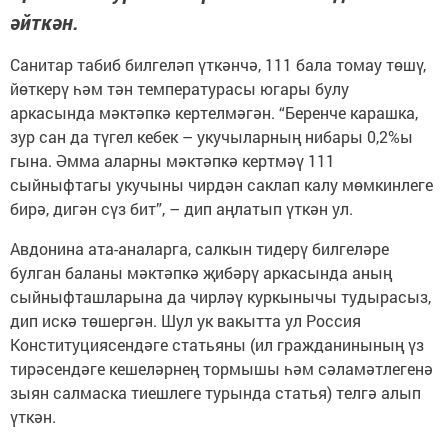
әйткән.
Санитар табиб билгеләп үткәнчә, 111 бала томау төшү,
йөткерү һәм тән температурасы югары булу
аркасында мәктәпкә кертелмәгән. “Беренче карашка,
зур сан да түгел кебек – укучыларның нибары 0,2%ы
гына. Әмма аларны мәктәпкә кертмәү 111
сыйныфтагы укучыны чирдән саклап калу мөмкинлеге
бирә, дигән сүз бит”, – дип аңлатып үткән ул.
Авдонина ата-аналарга, салкын тидерү билгеләре
булган баланы мәктәпкә җибәрү аркасында аның
сыйныфташларына да чирләү куркынычы тудырасыз,
дип искә төшергән. Шул ук вакытта ул Россия
Конституциясендәге статьяны (ил гражданинының үз
тирәсендәге кешеләрнең тормышы һәм сәламәтлегенә
зыян салмаска тиешлеге турында статья) телгә алып
үткән.