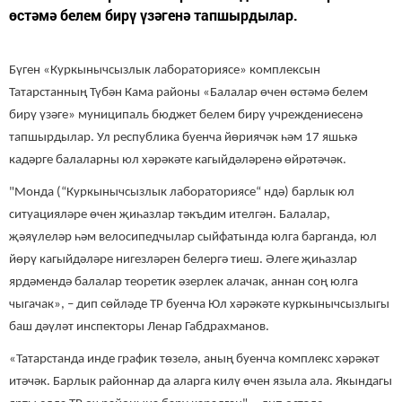
өстәмә белем бирү үзәгенә тапшырдылар.
Бүген «Куркынычсызлык лабораториясе» комплексын
Татарстанның Түбән Кама районы «Балалар өчен өстәмә белем
бирү үзәге» муниципаль бюджет белем бирү учреждениесенә
тапшырдылар. Ул республика буенча йөриячәк һәм 17 яшькә
кадәрге балаларны юл хәрәкәте кагыйдәләренә өйрәтәчәк.
"Монда (“Куркынычсызлык лабораториясе“ ндә) барлык юл
ситуацияләре өчен җиһазлар тәкъдим ителгән. Балалар,
җәяүлеләр һәм велосипедчылар сыйфатында юлга барганда, юл
йөрү кагыйдәләре нигезләрен белергә тиеш. Әлеге җиһазлар
ярдәмендә балалар теоретик әзерлек алачак, аннан соң юлга
чыгачак», – дип сөйләде ТР буенча Юл хәрәкәте куркынычсызлыгы
баш дәүләт инспекторы Ленар Габдрахманов.
«Татарстанда инде график төзелә, аның буенча комплекс хәрәкәт
итәчәк. Барлык районнар да аларга килү өчен языла ала. Якындагы