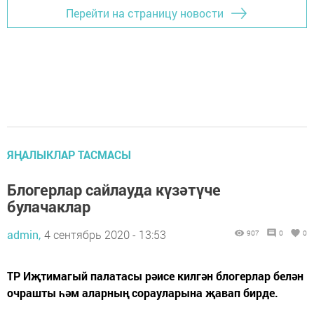
Перейти на страницу новости
ЯҢАЛЫКЛАР ТАСМАСЫ
Блогерлар сайлауда күзәтүче
булачаклар
admin,
4 сентябрь 2020 - 13:53
907
0
0
ТР Иҗтимагый палатасы рәисе килгән блогерлар белән
очрашты һәм аларның сорауларына җавап бирде.