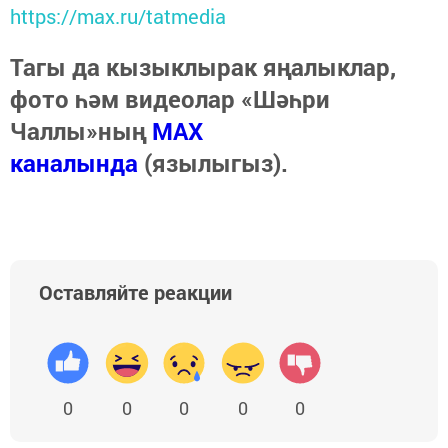
https://max.ru/tatmedia
Тагы да кызыклырак яңалыклар,
фото һәм видеолар «Шәһри
Чаллы»ның
MAX
каналында
(язылыгыз).
Оставляйте реакции
0
0
0
0
0