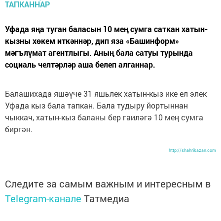
Уфада яңа туган баласын 10 мең сумга саткан хатын-
кызны хөкем иткәннәр, дип яза «Башинформ»
мәгълүмат агентлыгы. Аның бала сатуы турында
социаль челтәрләр аша белеп алганнар.
Балашихада яшәүче 31 яшьлек хатын-кыз ике ел элек
Уфада кыз бала тапкан. Бала тудыру йортыннан
чыккач, хатын-кыз баланы бер гаиләгә 10 мең сумга
биргән.
http://shahrikazan.com
Следите за самым важным и интересным в
Telegram-канале
Татмедиа