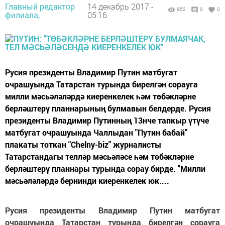
Главный редактор
14 декабрь 2017 -
952
0
0
филиала,
05:16
Русия президенты Владимир Путин матбугат
очрашуында Татарстан турында бирелгән сорауга
милли мәсьәләләрдә киеренкелек һәм төбәкләрне
берләштерү планнарының булмавын белдерде. Русия
президенты Владимир Путинның 13нче тапкыр үтүче
матбугат очрашуында Чаллыдан "Путин бабай"
плакаты тоткан "Chelny-biz" журналисты
Татарстандагы телләр мәсьәләсе һәм төбәкләрне
берләштерү планнары турында сорау бирде. "Милли
мәсьәләләрдә бернинди киеренкелек юк....
Русия президенты Владимир Путин матбугат
очрашуында Татарстан турында бирелгән сорауга