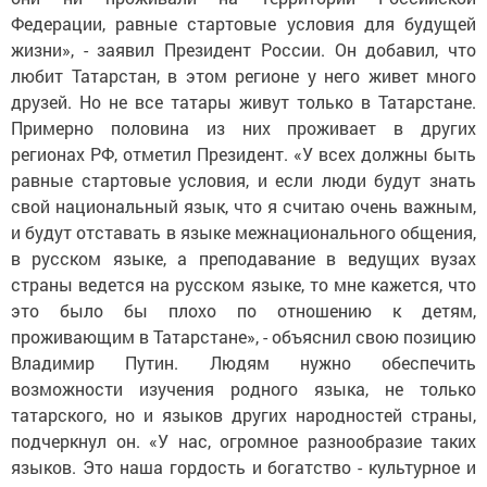
Федерации, равные стартовые условия для будущей
жизни», - заявил Президент России. Он добавил, что
любит Татарстан, в этом регионе у него живет много
друзей. Но не все татары живут только в Татарстане.
Примерно половина из них проживает в других
регионах РФ, отметил Президент. «У всех должны быть
равные стартовые условия, и если люди будут знать
свой национальный язык, что я считаю очень важным,
и будут отставать в языке межнационального общения,
в русском языке, а преподавание в ведущих вузах
страны ведется на русском языке, то мне кажется, что
это было бы плохо по отношению к детям,
проживающим в Татарстане», - объяснил свою позицию
Владимир Путин. Людям нужно обеспечить
возможности изучения родного языка, не только
татарского, но и языков других народностей страны,
подчеркнул он. «У нас, огромное разнообразие таких
языков. Это наша гордость и богатство - культурное и