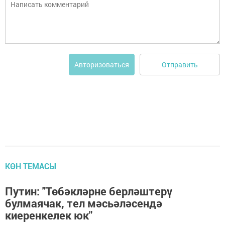
Отправить
Авторизоваться
КӨН ТЕМАСЫ
Путин: "Төбәкләрне берләштерү
булмаячак, тел мәсьәләсендә
киеренкелек юк"