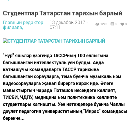
Студентлар Татарстан тарихын барлый
Главный редактор
13 декабрь 2017 -
1208
0
0
филиала,
07:11
"Нур" яшьләр үзәгендә ТАССРның 100 еллыгына
багышланган интеллектуаль уен булды. Анда
катнашучы командаларга ТАССР тарихына
багышланган сорауларга, тема буенча музыкаль һәм
видеосорауларга җавап бирергә кирәк иде. Әлеге
мавыктыргыч чарада Поташов иесендәге көллият,
ТИСБИ, ЧДПУ, медицина һәм политехника көллияте
студентлары катнашты. Уен нәтиҗәләре буенча Чаллы
дәүләт педагогия универистетының "Мирас" командасы
беренче...