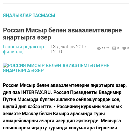
ЯҢАЛЫКЛАР ТАСМАСЫ
Россия Мисыр белән авиаэлемтәләрне
яңартырга әзер
Главный редактор
13 декабрь 2017 -
1152
0
0
филиала,
12:10
Россия Мисыр белән авиаэлемтәләрне яңартырга әзер,
дип яза INTERFAX.RU. Россия Президенты Владимир
Путин Мисырда булган эшлекле сөйләшүләрдән соң
шулай дип хәбәр итте. - Россиянең куркынычсызлык
хезмәте Мәскәү белән Каһирә арасында туры
авиарейсларны ачарга әзер дип җиткерде. Мисырга
очышларны яңарту турында хөкүмәтара беркетмә