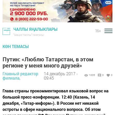
ЧАЛЛЫ ЯҢАЛЫКЛАРЫ
16+
"Шәһри Чаллы" газетасы
КӨН ТЕМАСЫ
Путин: «Люблю Татарстан, в этом
регионе у меня много друзей»
Главный редактор
14 декабрь 2017 -
1005
0
0
филиала,
09:45
Глава страны прокомментировал языковой вопрос на
большой пресс-конференции. 12:40 (Казань, 14
декабря, «Татар-информ»). В России нет никакой
остроты в сфере национального вопроса. Об этом