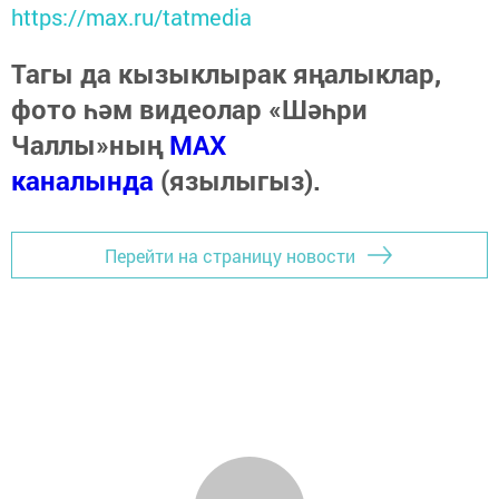
https://max.ru/tatmedia
Тагы да кызыклырак яңалыклар,
фото һәм видеолар «Шәһри
Чаллы»ның
MAX
каналында
(язылыгыз).
Перейти на страницу новости