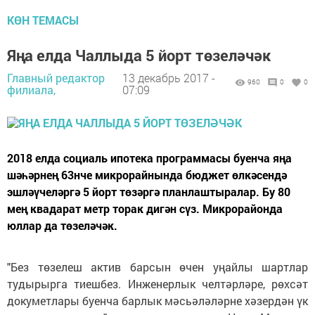
КӨН ТЕМАСЫ
Яңа елда Чаллыда 5 йорт төзеләчәк
Главный редактор
13 декабрь 2017 -
960
0
0
филиала,
07:09
2018 елда социаль ипотека программасы буенча яңа
шәһәрнең 63нче микрорайнында бюджет өлкәсендә
эшләүчеләргә 5 йорт төзәргә планлаштыралар. Бу 80
мең квадарат метр торак дигән сүз. Микрорайонда
юллар да төзеләчәк.
"Без төзелеш актив барсын өчен уңайлы шартлар
тудырырга тиешбез. Инженерлык челтәрләре, рөхсәт
докуметлары буенча барлык мәсьәләләрне хәзердән үк