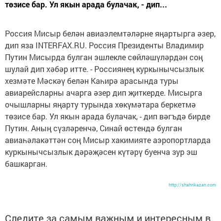
төзисе бар. Ул якын арада булачак, - дип...
Россия Мисыр белән авиаэлемтәләрне яңартырга әзер,
дип яза INTERFAX.RU. Россия Президенты Владимир
Путин Мисырда булган эшлекле сөйләшүләрдән соң
шулай дип хәбәр итте. - Россиянең куркынычсызлык
хезмәте Мәскәү белән Каһирә арасында туры
авиарейсларны ачарга әзер дип җиткерде. Мисырга
очышларны яңарту турында хөкүмәтара беркетмә
төзисе бар. Ул якын арада булачак, - дип вәгъдә бирде
Путин. Аның сүзләренчә, Синай өстендә булган
авиаһәлакәттән соң Мисыр хакимияте аэропортларда
куркынычсызлык дәрәҗәсен күтәрү буенча зур эш
башкарган.
http://shahrikazan.com
Следите за самым важным и интересным в