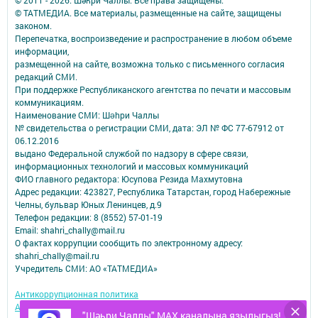
© ТАТМЕДИА. Все материалы, размещенные на сайте, защищены
законом.
Перепечатка, воспроизведение и распространение в любом объеме
информации,
размещенной на сайте, возможна только с письменного согласия
редакций СМИ.
При поддержке Республиканского агентства по печати и массовым
коммуникациям.
Наименование СМИ: Шəhри Чаллы
№ свидетельства о регистрации СМИ, дата: ЭЛ № ФС 77-67912 от
06.12.2016
выдано Федеральной службой по надзору в сфере связи,
информационных технологий и массовых коммуникаций
ФИО главного редактора: Юсупова Резида Махмутовна
Адрес редакции: 423827, Республика Татарстан, город Набережные
Челны, бульвар Юных Ленинцев, д.9
Телефон редакции: 8 (8552) 57-01-19
Email: shahri_chally@mail.ru
О фактах коррупции сообщить по электронному адресу:
shahri_chally@mail.ru
Учредитель СМИ: АО «ТАТМЕДИА»
Антикоррупционная политика
АО «ТАТМЕДИА» использует «cookie»
для персонализации сервисов и
"Шәһри Чаллы" MAX каналына язылыгыз!