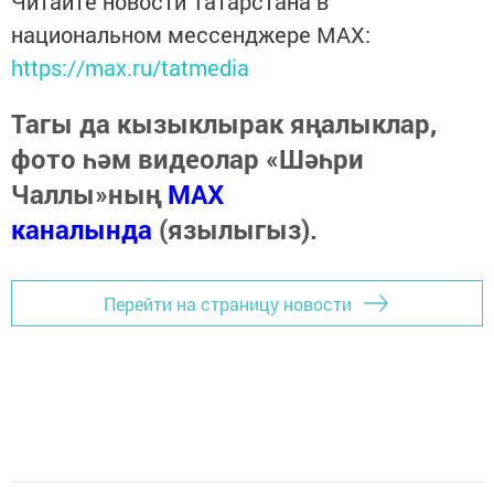
Читайте новости Татарстана в
национальном мессенджере MАХ:
https://max.ru/tatmedia
Тагы да кызыклырак яңалыклар,
фото һәм видеолар «Шәһри
Чаллы»ның
MAX
каналында
(язылыгыз).
Перейти на страницу новости