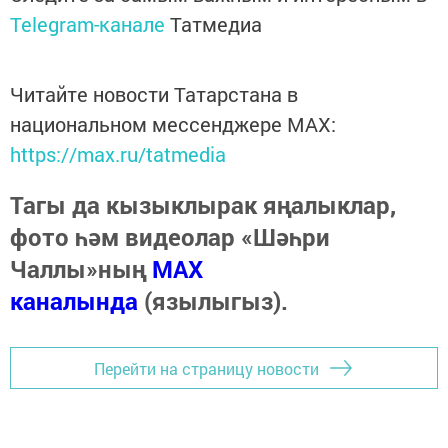
Telegram-канале
Татмедиа
Читайте новости Татарстана в
национальном мессенджере MАХ:
https://max.ru/tatmedia
Тагы да кызыклырак яңалыклар,
фото һәм видеолар «Шәһри
Чаллы»ның
MAX
каналында
(язылыгыз).
Перейти на страницу новости