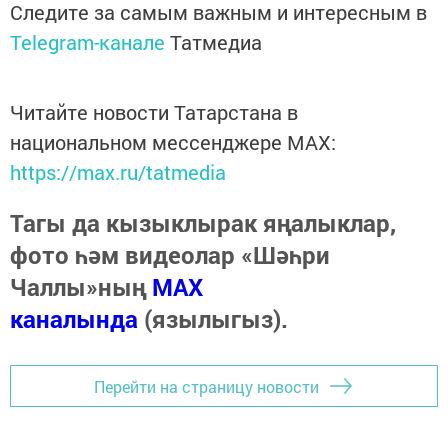
Следите за самым важным и интересным в
Telegram-канале
Татмедиа
Читайте новости Татарстана в
национальном мессенджере MАХ:
https://max.ru/tatmedia
Тагы да кызыклырак яңалыклар,
фото һәм видеолар «Шәһри
Чаллы»ның
MAX
каналында
(язылыгыз).
Перейти на страницу новости