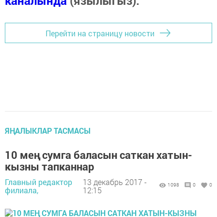
каналында
(язылыгыз).
Перейти на страницу новости
ЯҢАЛЫКЛАР ТАСМАСЫ
10 мең сумга баласын саткан хатын-
кызны тапканнар
Главный редактор
13 декабрь 2017 -
1098
0
0
филиала,
12:15