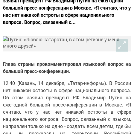
заявил президент РФ Владимир Путин на ежегодной
большой пресс-конференции в Москве. «Я считаю, что у
нас нет никакой остроты в сфере национального
вопроса. Вопрос, связанный с...
Глава страны прокомментировал языковой вопрос на
большой пресс-конференции.
12:40 (Казань, 14 декабря, «Татар-информ»). В России
нет никакой остроты в сфере национального вопроса.
Об этом заявил президент РФ Владимир Путин на
ежегодной большой пресс-конференции в Москве. «Я
считаю, что у нас нет никакой остроты в сфере
национального вопроса. Вопрос, связанный с языком,
направлен только на одно - создать всем детям, где бы
они ни проживали на территории Российской