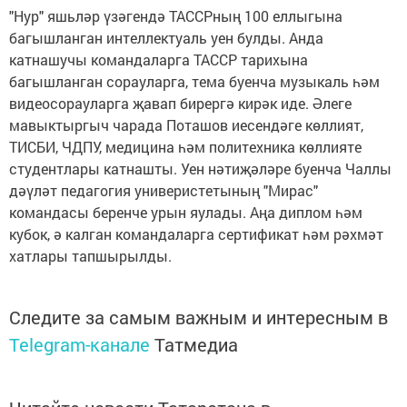
"Нур" яшьләр үзәгендә ТАССРның 100 еллыгына
багышланган интеллектуаль уен булды. Анда
катнашучы командаларга ТАССР тарихына
багышланган сорауларга, тема буенча музыкаль һәм
видеосорауларга җавап бирергә кирәк иде. Әлеге
мавыктыргыч чарада Поташов иесендәге көллият,
ТИСБИ, ЧДПУ, медицина һәм политехника көллияте
студентлары катнашты. Уен нәтиҗәләре буенча Чаллы
дәүләт педагогия универистетының "Мирас"
командасы беренче урын яулады. Аңа диплом һәм
кубок, ә калган командаларга сертификат һәм рәхмәт
хатлары тапшырылды.
Следите за самым важным и интересным в
Telegram-канале
Татмедиа