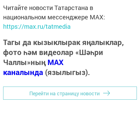
Читайте новости Татарстана в
национальном мессенджере MАХ:
https://max.ru/tatmedia
Тагы да кызыклырак яңалыклар,
фото һәм видеолар «Шәһри
Чаллы»ның
MAX
каналында
(язылыгыз).
Перейти на страницу новости