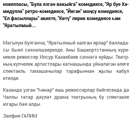
но­вел­ла­сы, "Бу­ла яз­ган ва­кый­га" ко­ме­ди­я­се, "Яр буе Хә­
ми­дул­ла" рет­ро-ко­ме­ди­я­се, "Йө­гән" моң­су ко­ме­ди­я­се,
"Ел фа­сыл­ла­ры" әки­я­те, "Кө­тү" ли­рик ко­ме­ди­я­се һәм
"Яра­тыл­мый...
Мәгъ­лүм бул­ган­ча, "Яра­тыл­мый кал­ган яр­лар" бал­ла­да­
сы бы­ел сәх­нәл­шә­е­рел­де. Аны Баш­корт­стан­ның кү­ре­
нек­ле режиссер Ил­сур Ка­зак­ба­ев сәх­нә­гә куй­ды. Те­атр­
ның күп­че­лек ар­тист­ла­ры кат­на­шын­да уй­на­ла­ган әле­ге
спек­такль та­ма­ша­чы­лар та­ра­фын­нан җы­лы ка­бул
ител­де.
Ка­зан­да уз­ган "Һө­нәр" яшь ре­жис­сер­лар бәй­ге­сен­дә дә
Чал­лы та­тар дә­ү­ләт дра­ма те­ат­ры­ның бу спек­так­ле
юга­ры бәя ал­ды.
Зөл­фия ГА­ЛИМ