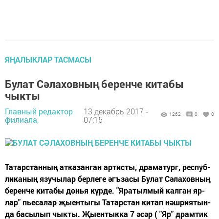
ЯҢАЛЫКЛАР ТАСМАСЫ
Булат Сәлаховның беренче китабы
чыкты
Главный редактор
13 декабрь 2017 -
1262
0
0
филиала,
07:15
Та­тар­стан­ның ат­ка­зан­ган ар­тис­ты, дра­ма­тург, рес­пуб­
ли­ка­ның язу­чы­лар бер­ле­ге әгъ­за­сы Бу­лат Сә­ла­хов­ның
бе­рен­че ки­та­бы дөнья күр­де. "Яра­тыл­мый кал­ган яр­
лар" пье­са­лар җы­ен­ты­гы Та­тар­стан ки­тап нәш­ри­я­тын­
да ба­сы­лып чык­ты. Җы­ен­тык­ка 7 әсәр ( "Яр" драм­тик