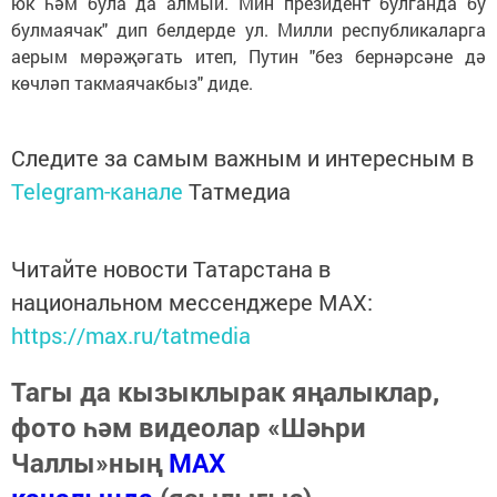
юк һәм була да алмый. Мин президент булганда бу
булмаячак" дип белдерде ул. Милли республикаларга
аерым мөрәҗәгать итеп, Путин "без бернәрсәне дә
көчләп такмаячакбыз" диде.
Следите за самым важным и интересным в
Telegram-канале
Татмедиа
Читайте новости Татарстана в
национальном мессенджере MАХ:
https://max.ru/tatmedia
Тагы да кызыклырак яңалыклар,
фото һәм видеолар «Шәһри
Чаллы»ның
MAX