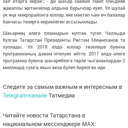
хәл итәргә кирәк", - ди шәһәр хакиме Наил Мәһдиев
җаваплы җитәкчеләр алдына бурычлар куеп. Ул шулай
ук яңа микрорайонга юллар, ике мәктәп һәм өч балалар
бакчасы төзергә кирәклеген ассызыклады.
Шәһәрнең әлеге планнарын күптән түгел Чаллыда
булган Татарстан Президенты Рөстәм Миңнеханов та
хуплады. Ул 2018 елда юллар төзелеше буенча
программаның дәвам ителүен әйтте. 2017 елда әлеге
программа буенча шәһәребезгә төрле чыганаклардан 2
миллиард сумга якын акча бүлеп бирелгән иде.
Следите за самым важным и интересным в
Telegram-канале
Татмедиа
Читайте новости Татарстана в
национальном мессенджере MАХ: