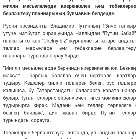
милли мәсьәләләрдә киеренкелек һәм төбәкләрне
берләштерү планнарының булмавын белдерде.
Русия президенты Владимир Путинның 13нче тапкыр
үтүче матбугат очрашуында Чаллыдан "Путин бабай"
плакаты тоткан "Chelny-biz" журналисты Татарстандагы
телләр мәсьәләсе һәм төбәкләрне берләштерү
планнары турында сорау бирде.
"Милли мәсьәләләрдә бернинди киеренкелек юк. Безнең
максат - барлык балалар өчен бертөрле шартлар
тудыру. Кешеләр милли телләрен белеп, рус телләре
калышса, бу Татарстандагы балаларга карата начар
булыр. Туган телләрне өйрәнү өчен тигез мөмкинлекләр
тудырырга кирәк. Мәдәни һәм телләр төрлелеге -
безнең байлык", дип җавап бирде Путин телләр
турындагы сорауга.
Төбәкләрне берләштерүгә килгәндә, ул "андый планнар