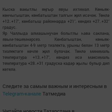
Кыска вакытлы яңгыр явуы ихтимал. Көньяк-
көнчыгыштан, көнбатыштан талгын җил исәчәк. Төнлә
+12..+17˚, көнбатыш районнарда +21˚, көндез +27..+32˚
градус.
Яр Чаллыда алмашынучан болытлы һава саклана,
явым-төшемнәрсез. Көнбатыштан, көньяк-
көнбатыштан 4-9 метр тизлектә, урыны белән 13 метр
тизлектәге көчле җил булачак. Төнлә минималь
температура +13..+17˚, көндез исә максималь
температура +28..+31 градуска кадәр җылы булыр дип
көтелә.
Следите за самым важным и интересным в
Telegram-канале
Татмедиа
Читайте новости Татарстана в