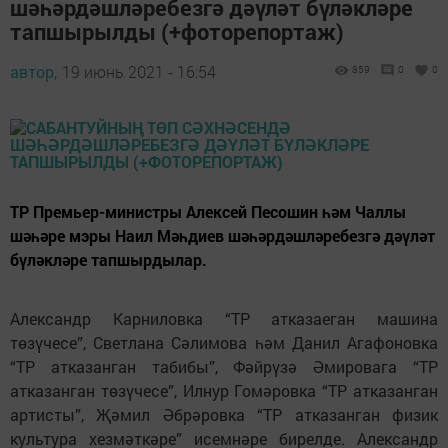
шәһәрдәшләребезгә дәүләт бүләкләре
тапшырылды (+фоторепортаж)
автор,
19 июнь 2021 - 16:54
859
0
0
ТР Премьер-министры Алексей Песошин һәм Чаллы
шәһәре мэры Наил Мәһдиев шәһәрдәшләребезгә дәүләт
бүләкләре тапшырдылар.
Александр Карниловка “ТР атказаеган машина
төзүчесе”, Светлана Сәлимова һәм Данил Агафоновка
“ТР атказанган табибы”, Фәйрүзә Әмировага “ТР
атказанган төзүчесе”, Илнур Гомәровка “ТР атказанган
артисты”, Җәмил Әбрәровка “ТР атказанган физик
культура хезмәткәре” исемнәре бирелде. Александр