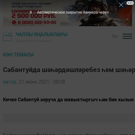
5
Автоматическое закрытие баннера через
ЧАЛЛЫ ЯҢАЛЫКЛАРЫ
16+
"Шәһри Чаллы" газетасы
КӨН ТЕМАСЫ
Сабантуйда шәһәрдәшләребез һәм шәһәр
автор,
21 июнь 2021 - 08:08
Кичке Сабантуй аеруча да мавыктыргыч һәм бик кызык