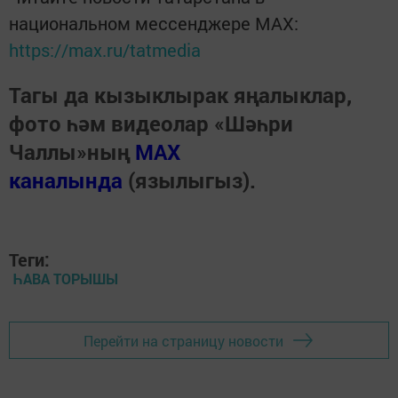
национальном мессенджере MАХ:
https://max.ru/tatmedia
Тагы да кызыклырак яңалыклар,
фото һәм видеолар «Шәһри
Чаллы»ның
MAX
каналында
(язылыгыз).
Теги:
ҺАВА ТОРЫШЫ
Перейти на страницу новости