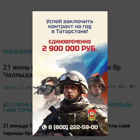
ЯҢАЛЫКЛАР ТАСМАСЫ
21 июнь көненә Татарстанда һәм Яр
Чаллыда һава торышы
автор,
21 июнь 2021 - 06:40
838
0
0
21 июньдә Татарстанда алмашынучан болытлы һава
торышы булачак.