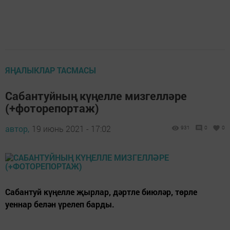
ЯҢАЛЫКЛАР ТАСМАСЫ
Сабантуйның күңелле мизгелләре
(+фоторепортаж)
автор,
19 июнь 2021 - 17:02
931
0
0
Сабантуй күңелле җырлар, дәртле биюләр, төрле
уеннар белән үрелеп барды.