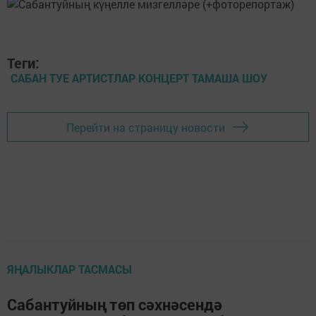
Теги:
САБАН ТУЕ АРТИСТЛАР КОНЦЕРТ ТАМАША ШОУ
Перейти на страницу новости
ЯҢАЛЫКЛАР ТАСМАСЫ
Сабантуйның төп сәхнәсендә