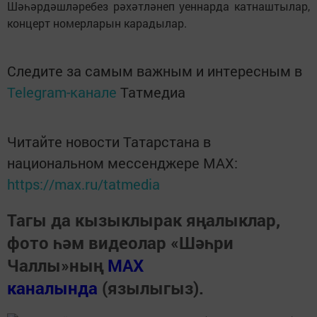
Шәһәрдәшләребез рәхәтләнеп уеннарда катнаштылар,
концерт номерларын карадылар.
Следите за самым важным и интересным в
Telegram-канале
Татмедиа
Читайте новости Татарстана в
национальном мессенджере MАХ:
https://max.ru/tatmedia
Тагы да кызыклырак яңалыклар,
фото һәм видеолар «Шәһри
Чаллы»ның
MAX
каналында
(язылыгыз).