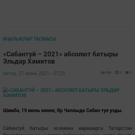
ЯҢАЛЫКЛАР ТАСМАСЫ
«Сабантуй – 2021» абсолют батыры
Эльдар Хәмитов
автор,
21 июнь 2021 - 07:25
989
0
0
Шимбә, 19 июнь көнне, Яр Чаллыда Сабан туе узды.
Сабантуй батыры исеменә көрәшергә Татарстан