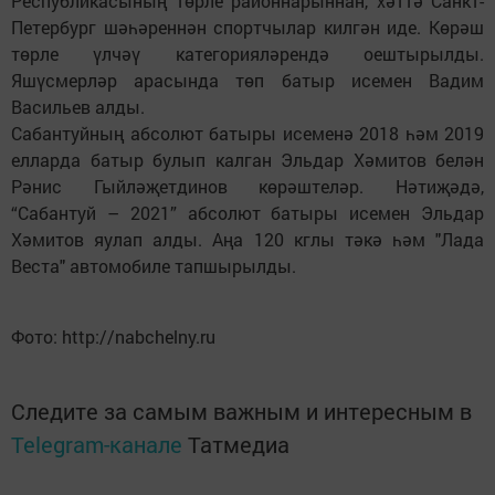
Республикасының төрле районнарыннан, хәттә Санкт-
Петербург шәһәреннән спортчылар килгән иде. Көрәш
төрле үлчәү категорияләрендә оештырылды.
Яшүсмерләр арасында төп батыр исемен Вадим
Васильев алды.
Сабантуйның абсолют батыры исеменә 2018 һәм 2019
елларда батыр булып калган Эльдар Хәмитов белән
Рәнис Гыйләҗетдинов көрәштеләр. Нәтиҗәдә,
“Сабантуй – 2021” абсолют батыры исемен Эльдар
Хәмитов яулап алды. Аңа 120 кглы тәкә һәм "Лада
Веста" автомобиле тапшырылды.
Фото: http://nabchelny.ru
Следите за самым важным и интересным в
Telegram-канале
Татмедиа