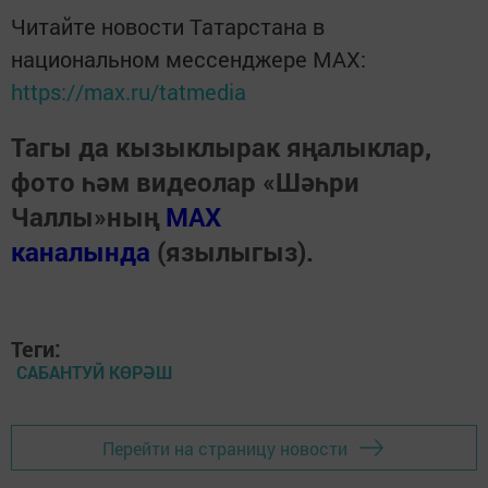
Читайте новости Татарстана в
национальном мессенджере MАХ:
https://max.ru/tatmedia
Тагы да кызыклырак яңалыклар,
фото һәм видеолар «Шәһри
Чаллы»ның
MAX
каналында
(язылыгыз).
Теги:
САБАНТУЙ КӨРӘШ
Перейти на страницу новости