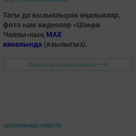
Тагы да кызыклырак яңалыклар,
фото һәм видеолар «Шәһри
Чаллы»ның
MAX
каналында
(язылыгыз).
Перейти на страницу новости
ЦЕНТРАЛЬНЫЕ НОВОСТИ