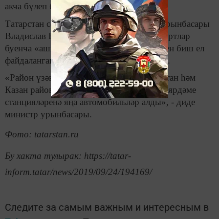
акча бүлеп биргән.
Татарстан сәламәтлек саклау министры урынбасары
Владислав Виниченко сүзләренчә, стандартлар
буенча «ашыгыч ярдәм» автомобильләрен биш ел
файдаланганнан соң яңага алмаштыралар.
«Район үзәк хастаханәләренә һәм Татарстан һәм
Казан районнарының ашыгыч медицина ярдәме
станцияләренә яңа автомобильләр алды», - диде
министр урынбасары.
Фото: tatarstan.ru
Бу хакта тулырак: https://tatar-
inform.tatar/news/2019/09/24/194169/
Следите за самым важным и интересным в