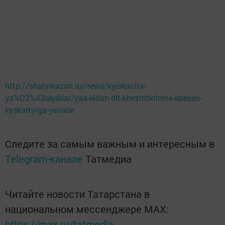
http://shahrikazan.ru/news/kyiskacha-
ya%D2%A3alyiklar/yaa-eldan-dlt-khezmtkrlrene-kbesen-
kyskartyrga-yenalar
Следите за самым важным и интересным в
Telegram-канале
Татмедиа
Читайте новости Татарстана в
национальном мессенджере MАХ:
https://max.ru/tatmedia