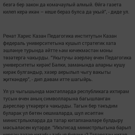
безгә бер закон да комачаулый алмый. Өйгә газета
килеп керә икән – кеше бераз булса да укый”, - диде ул.
Ренат Харис Казан Педагогика институтын Казан
федераль университетына кушып стратегик хата
эшләнүе турында әйтте һәм кичекмәстән моны
төзәтергә чакырды. “Укытучы әзерләү өчен Педагогика
университеты кирәк! Бәлки, заманында аларны кушу
кирәк булгандыр, хәзер аерылып чыгу вакыты
җиткәндер”, - дип дәвам итте шагыйрь.
Ул үз чыгышында мәктәпләрдә республикага ихтирам
тусын өчен аның символларына багышланган
дәресләр үткәрергә чакырды. Тагын бер тәкъдим
буларак ул бөтен оешмаларда, шул исәптән
министрлыкларда да татар китапханәләре булдыру
мәсьәләсен күтәрде. “Икътисад министрлыгына барып
керсәң татар китабы табып буламы? Татарстан китап