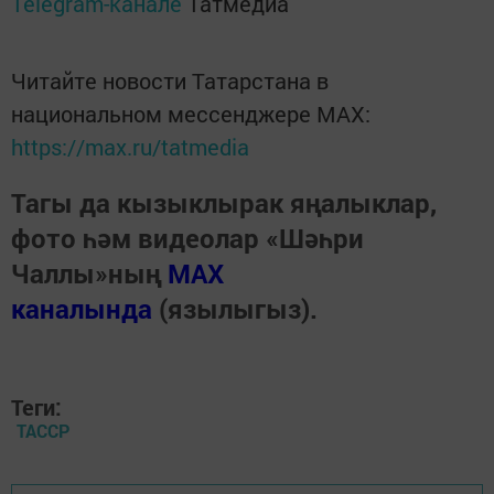
Telegram-канале
Татмедиа
Читайте новости Татарстана в
национальном мессенджере MАХ:
https://max.ru/tatmedia
Тагы да кызыклырак яңалыклар,
фото һәм видеолар «Шәһри
Чаллы»ның
MAX
каналында
(язылыгыз).
Теги:
ТАССР