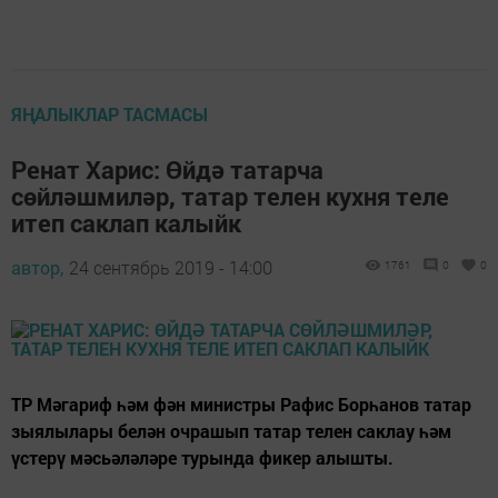
ЯҢАЛЫКЛАР ТАСМАСЫ
Ренат Харис: Өйдә татарча
сөйләшмиләр, татар телен кухня теле
итеп саклап калыйк
автор,
24 сентябрь 2019 - 14:00
1761
0
0
ТР Мәгариф һәм фән министры Рафис Борһанов татар
зыялылары белән очрашып татар телен саклау һәм
үстерү мәсьәләләре турында фикер алышты.