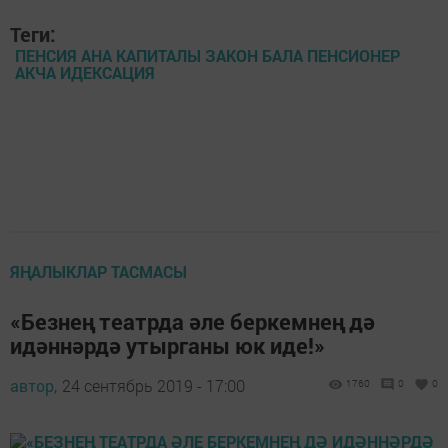
Теги:
ПЕНСИЯ АНА КАПИТАЛЫ ЗАКОН БАЛА ПЕНСИОНЕР
АКЧА ИДЕКСАЦИЯ
ЯҢАЛЫКЛАР ТАСМАСЫ
«Безнең театрда әле беркемнең дә
идәннәрдә утырганы юк иде!»
автор,
24 сентябрь 2019 - 17:00
1760
0
0