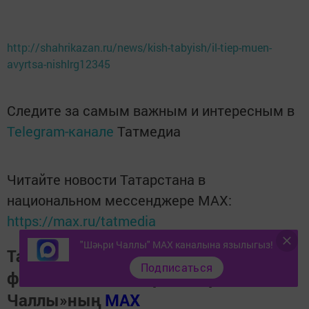
http://shahrikazan.ru/news/kish-tabyish/il-tiep-muen-
avyrtsa-nishlrg12345
Следите за самым важным и интересным в
Telegram-канале
Татмедиа
Читайте новости Татарстана в
национальном мессенджере MАХ:
https://max.ru/tatmedia
"Шәһри Чаллы" MAX каналына язылыгыз!
Тагы да кызыклырак яңалыклар,
Подписаться
фото һәм видеолар «Шәһри
Чаллы»ның
MAX