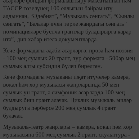
әсәрләре фондын формалаштыру максатыннан һәм
ТАССР төзелүнең 100 еллыгын бәйрәм итү
алдыннан, “Әдәбият”, “Музыкаль сәнгать”, “Сынлы
сәнгать”, “Балалар өчен төрле жанрдагы сәнгать”
номинацияләре буенча грантлар булдырырга карар
итә”,-дип хәбәр ителә документларда.
Кече формадагы әдәби әсәрләргә: проза һәм поэзия
- 100 мең сумлык 20 грант, зур формага - 500әр мең
сумлык алты субсидия бүлеп бирелгән.
Кече формадагы музыканы иҗат итүчеләр камера,
вокал һәм хор музыкасы жанрларында 50 мең
сумлык ун грант, ә симфоник әсәрләрдә 100 мең
сумлык биш грант алачак. Циклик музыкаль эшләр
булдыруга һәрберсе 200 мең сумлык 4 грант
булачак.
Музыкаль-театр жанрлары – камера, вокал һәм хор
музыкасына 600 мең сумлык 2 грант, скульптура -