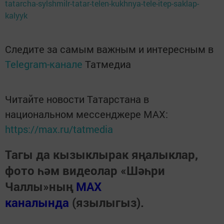
tatarcha-sylshmilr-tatar-telen-kukhnya-tele-itep-saklap-
kalyyk
Следите за самым важным и интересным в
Telegram-канале
Татмедиа
Читайте новости Татарстана в
национальном мессенджере MАХ:
https://max.ru/tatmedia
Тагы да кызыклырак яңалыклар,
фото һәм видеолар «Шәһри
Чаллы»ның
MAX
каналында
(язылыгыз).