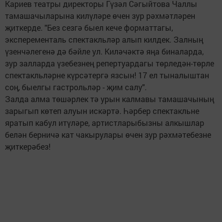
Кариев театры директоры Гүзәл Сәгыйтова Чаллы
тамашачыларына килүләре өчен зур рәхмәтләрен
җиткерде. "Без сезгә быел кече форматтагы,
эксперементаль спектакльләр алып килдек. Залның
үзенчәлегенә дә бәйле ул. Киләчәктә яңа биналарда,
зур залларда үзебезнең репертуардагы төрледән-төрле
спектакльләрне күрсәтергә язсын! 17 ел тыналыштан
соң, быелгы гастрольләр - җим салу".
Залда алма төшәрлек тә урын калмавы тамашачының
зарыгып көтеп алуын искәртә. Һәрбер спектакльне
яратып кабул итүләре, артистларыбызны алкышлар
белән берничә кат чакырулары өчен зур рәхмәтебезне
җиткерәбез!