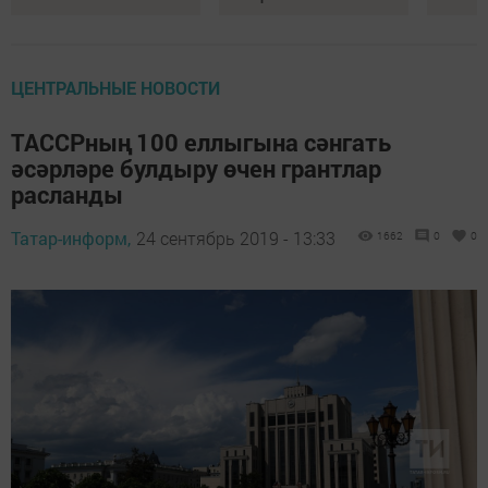
ЦЕНТРАЛЬНЫЕ НОВОСТИ
ТАССРның 100 еллыгына сәнгать
әсәрләре булдыру өчен грантлар
расланды
Татар-информ,
24 сентябрь 2019 - 13:33
1662
0
0