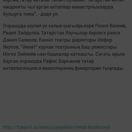
нәшрияты чыгарган китаплар министрлыкларда
булырга тиеш”, - диде ул.
Очрашуда шулай ук халык шагыйрьләре Разил Вәлиев,
Ркаил Зәйдулла, Татарстан Язучылар берлеге рәисе
Данил Салихов, Камал театры директоры Илфир
Якупов, “Әкият” курчак театрының баш режиссеры
Илгиз Зәйниев һәм башкалар катнашты. Сәгать ярым
барган очрашуда Рафис Борһанов татар
интеллигенциясе вәкилләренең фикерләрен тыңлады.
http://tukai-rt.ru/news/yanjaliklar/renat-kharis-oyd-