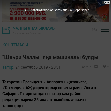
3
Автоматическое закрытие баннера через
ЧАЛЛЫ ЯҢАЛЫКЛАРЫ
16+
"Шәһри Чаллы" газетасы
КӨН ТЕМАСЫ
"Шәһри Чаллы" яңа машиналы булды
автор,
24 сентябрь 2019 - 20:51
1809
0
0
Татарстан Президенты Аппараты җитәкчесе,
«Татмедиа» АҖ директорлар советы рәисе Әсгать
Сәфәров Татарстандагы шәһәр һәм район
редакцияләренә 35 яңа автомобиль ачкычы
тапшырды.