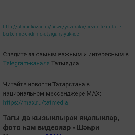
http://shahrikazan.ru/news/yazmalar/bezne-teatrda-le-
berkemne-d-idnnrd-utyrgany-yuk-ide
Следите за самым важным и интересным в
Telegram-канале
Татмедиа
Читайте новости Татарстана в
национальном мессенджере MАХ:
https://max.ru/tatmedia
Тагы да кызыклырак яңалыклар,
фото һәм видеолар «Шәһри