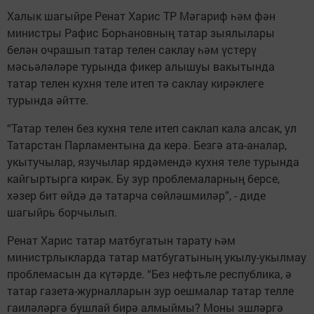
Халык шагыйре Ренат Харис ТР Мәгариф һәм фән
министры Рафис Борһановның татар зыялылары
белән очрашып татар телен саклау һәм үстерү
мәсьәләләре турында фикер алышуы вакытында
татар телен кухня теле итеп тә саклау кирәклеге
турында әйтте.
“Татар телен без кухня теле итеп саклап кала алсак, ул
Татарстан Парламентына да керә. Безгә ата-аналар,
укытучылар, язучылар ярдәмендә кухня теле турында
кайгыртырга кирәк. Бу зур проблемаларның берсе,
хәзер бит өйдә дә татарча сөйләшмиләр”, - диде
шагыйрь борчылып.
Ренат Харис татар матбугатын тарату һәм
министрлыкларда татар матбугатының укылу-укылмау
проблемасын да күтәрде. “Без нефтьле республика, ә
татар газета-журналларын зур оешмалар татар телле
гаиләләргә бушлай бирә алмыймы? Моны эшләргә