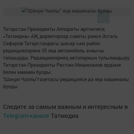
Татарстан Президенты Аппараты җитәкчесе,
«Татмедиа» АҖ директорлар советы рәисе Әсгать
Сәфәров Татарстандагы шәһәр һәм район
редакцияләренә 35 яңа автомобиль ачкычы
тапшырды. Редакцияләрнең автопаркын тулыландыру
Татарстан Президенты Рөстәм Миңнеханов ярдәме
белән мөмкин булды.
"Шәһри Чаллы"газетасы редакциясе дә яңа машиналы
булды.
Следите за самым важным и интересным в
Telegram-канале
Татмедиа