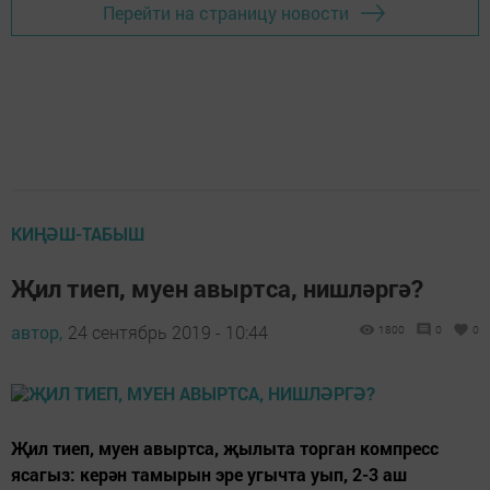
Перейти на страницу новости
КИҢӘШ-ТАБЫШ
Җил тиеп, муен авыртса, нишләргә?
автор,
24 сентябрь 2019 - 10:44
1800
0
0
Җил тиеп, муен авыртса, җылыта торган компресс
ясагыз: керән тамырын эре угычта уып, 2-3 аш