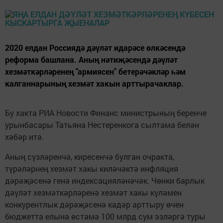
2020 елдан Россиядә дәүләт идарәсе өлкәсендә
реформа башлана. Аның нәтиҗәсендә дәүләт
хезмәткәрләренең "армиясен" бетерәчәкләр һәм
калганнарының хезмәт хакын арттырачаклар.
Бу хакта РИА Новости Финанс министрының беренче
урынбасары Татьяна Нестеренкога сылтама белән
хәбәр итә.
Аның сүзләренчә, киресенчә булган очракта,
түрәләрнең хезмәт хакы киләчәктә инфляция
дәрәҗәсенә генә индексацияләнәчәк. Чөнки барлык
дәүләт хезмәткәрләренә хезмәт хакы күләмен
конкурентлык дәрәҗәсенә кадәр арттыру өчен
бюджетта елына өстәмә 100 млрд сум эзләргә туры