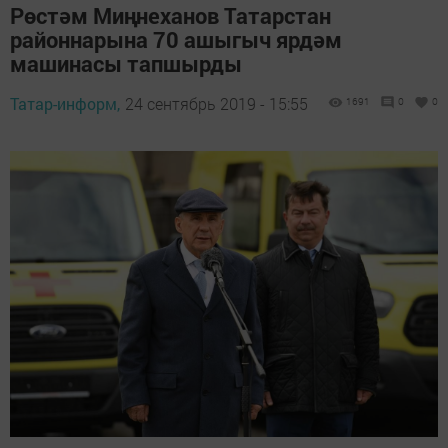
Рөстәм Миңнеханов Татарстан
районнарына 70 ашыгыч ярдәм
машинасы тапшырды
Татар-информ,
24 сентябрь 2019 - 15:55
1691
0
0