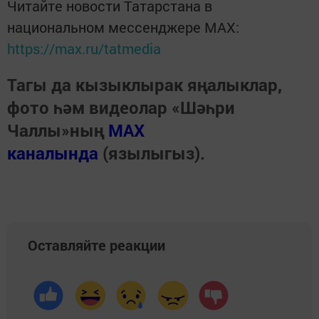
Читайте новости Татарстана в
национальном мессенджере MАХ:
https://max.ru/tatmedia
Тагы да кызыклырак яңалыклар,
фото һәм видеолар «Шәһри
Чаллы»ның
MAX
каналында
(язылыгыз).
Оставляйте реакции