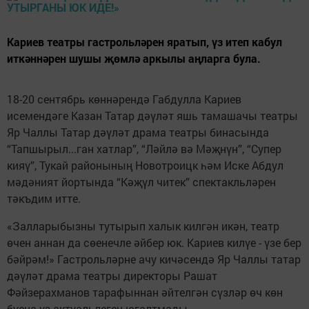
Кариев театры гастрольләрен яратып, үз итеп кабул
иткәннәрен шушы җөмлә аркылы аңларга була.
18-20 сентябрь көннәрендә Габдулла Кариев
исемендәге Казан Татар дәүләт яшь тамашачы театры
Яр Чаллы Татар дәүләт драма театры бинасында
“Тапшырыл...ган хатлар”, “Ләйлә вә Мәҗнүн”, “Супер
кияү”, Тукай районының Новотроицк һәм Иске Абдул
мәдәният йортында “Кәҗүл читек” спектакльләрен
тәкъдим итте.
«Залларыбызны тутырып халык килгән икән, театр
өчен аннан да сөенечле әйбер юк. Кариев килүе - үзе бер
бәйрәм!» Гастрольләрне ачу кичәсендә Яр Чаллы татар
дәүләт драма театры директоры Рашат
Фәйзерахманов тарафыннан әйтелгән сүзләр өч көн
буена үз актуальлеген югалтмады.