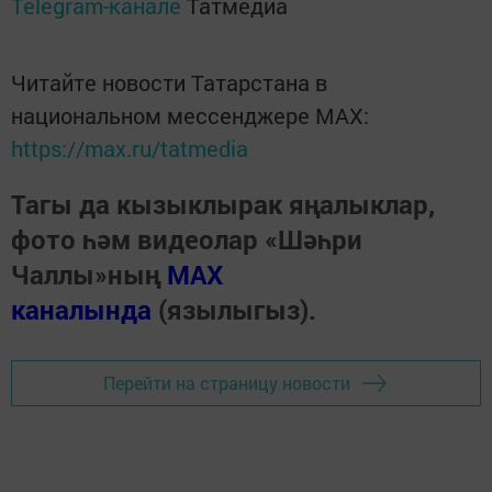
Telegram-канале
Татмедиа
Читайте новости Татарстана в
национальном мессенджере MАХ:
https://max.ru/tatmedia
Тагы да кызыклырак яңалыклар,
фото һәм видеолар «Шәһри
Чаллы»ның
MAX
каналында
(язылыгыз).
Перейти на страницу новости