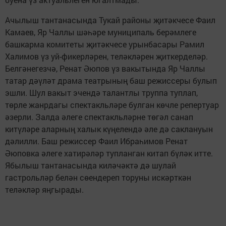
Ачылыш тантанасында Тукай районы җитәкчесе Фаил
Камаев, Яр Чаллы шәһәре муниципаль берәмлеге
башкарма комитеты җитәкчесе урынбасары Рамил
Халимов үз уй-фикерләрен, теләкләрен җиткерделәр.
Белгәнегезчә, Ренат Әюпов үз вакытында Яр Чаллы
татар дәүләт драма театрының баш режиссеры булып
эшли. Шул вакыт эчендә талантлы труппа туплап,
төрле жанрдагы спектакльләре булган көчле репертуар
әзерли. Залда әлеге спектакльләрне төгәл санап
китүләре аларның халык күңелендә әле дә саклануын
дәлилли. Баш режиссер Фаил Ибраһимов Ренат
Әюповка әлеге хатирәләр тупланган китап бүләк итте.
Ябылыш тантанасында киләчәктә дә шулай
гастрольләр белән сөендереп торуны искәрткән
теләкләр яңгырады.