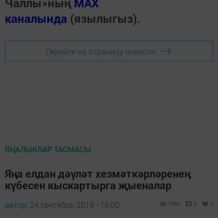
Чаллы»ның
MAX
каналында
(язылыгыз).
Перейти на страницу новости
ЯҢАЛЫКЛАР ТАСМАСЫ
Яңа елдан дәүләт хезмәткәрләренең
күбесен кыскартырга җыеналар
автор,
24 сентябрь 2019 - 16:00
1684
0
0