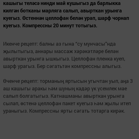
кашыгы теләсә нинди май кушыгыз да барлыкка
килгән ботканы марляга салып, авырткан урынга
куегыз. Өстеннән целлофан белән урап, шарф чорнап
куегыз. Компрессны 20 минут тотыгыз.
Икенче рецепт: балны аз гына “су мунчасы”нда
җылытыгыз, аннары массаж хәрәкәтләре белән
авырткан урынга ышкыгыз. Целлофан пленка куеп,
шарф урагыз. Бер сәгатьтән компрессны алыгыз.
Өченче рецепт: торманың яртысын угычтан уып, аңа 3
аш кашыгы аракы һәм шуның кадәр үк үсемлек мае
салып болгатыгыз. Катнашманы авырткан урынга
сылап, өстенә целлофан пакет куегыз һәм җылы итеп
ураныгыз. Компрессны ярты сәгать тотарга кирәк.