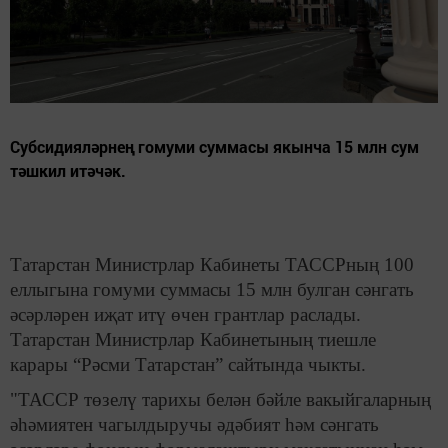
Субсидияләрнең гомуми суммасы якынча 15 млн сум
тәшкил итәчәк.
Татарстан Министрлар Кабинеты ТАССРның 100
еллыгына гомуми суммасы 15 млн булган сәнгать
әсәрләрен иҗат итү өчен грантлар раслады.
Татарстан Министрлар Кабинетының тиешле
карары “Рәсми Татарстан” сайтында чыкты.
"ТАССР төзелү тарихы белән бәйле вакыйгаларның
әһәмиятен чагылдыручы әдәбият һәм сәнгать