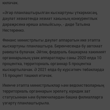
киләчәк.
«Әгәр планлаштырылган кыскартуны үткәрмәсәң,
дәүләт хезмәтендә хезмәт хакының конкурентлык
дәрәҗәсенә ирешә алмыйсың», - диде Татьяна
Нестеренко.
Финанс министрлыгы дәүләт аппаратын ике этапта
кыскартуны планлаштыра. Беренчесендә бу автомат
рәвештә булачак. Әйтик, федераль башкарма хакимият
органнарының үзәк аппаратлары саны 2020 елда 10
процентка, территориаль органнар 5 процентка
кыскартылачак. Ә 2021 елда бу күрсәткеч төбәкләрдә
15 процент тәшкил итәчәк.
Икенче этапта министрлыклар һәм ведомстволарның
территориаль органнарын эреләтү, юридик зат
статусыннан һәм бүлекчәләрдән башка филиалларга
үзгәртү планлаштырыла.