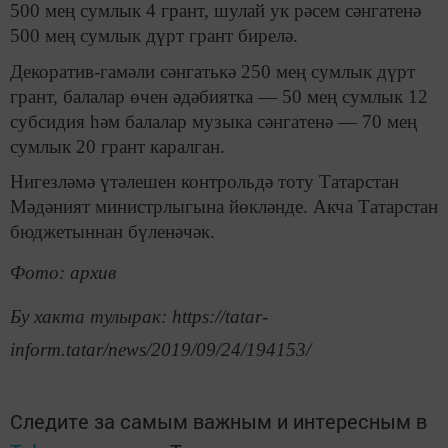
500 мең сумлык 4 грант, шулай ук рәсем сәнгатенә
500 мең сумлык дүрт грант бирелә.
Декоратив-гамәли сәнгатькә 250 мең сумлык дүрт
грант, балалар өчен әдәбиятка — 50 мең сумлык 12
субсидия һәм балалар музыка сәнгатенә — 70 мең
сумлык 20 грант каралган.
Нигезләмә үтәлешен контрольдә тоту Татарстан
Мәдәният министрлыгына йөкләнде. Акча Татарстан
бюджетыннан бүленәчәк.
Фото: архив
Бу хакта тулырак: https://tatar-
inform.tatar/news/2019/09/24/194153/
Следите за самым важным и интересным в