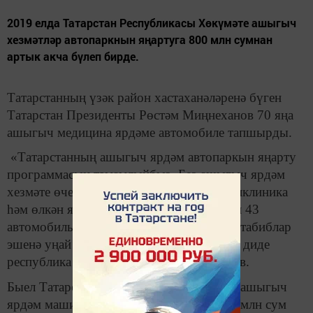
2019 елда Татарстан Республикасы Хөкүмәте ашыгыч
хезмәтләр автопаркнын яңартуга 800 млн сумнан
артык акча бүлеп бирде.
Татарстанның үзәк район хастаханәләренә бүген
Татарстан Президенты Рөстәм Миңнеханов 70 яңа
ашыгыч медицина ярдәме автомобиле тапшырды.
«Татарстанның ашыгыч ярдәм автопаркын яңарту
программасын тәмамлыйбыз. Без ашыгыч ярдәм
хезмәте өчен 187 машина, 4 мобиль поликлиника
һәм өлкән яшьтәге кешеләрне йөртү өчен 43
автомобиль сатып алдык. Яңа транспорт табиблар
эшенә уңай тәэсир итәр дип уйлыйм», — диде
республика башлыгы Рөстәм Миңнеханов.
Быел Татарстан Республикасы Хөкүмәте ашыгыч
ярдәм машиналарын сатып алу өчен 864 млн сум