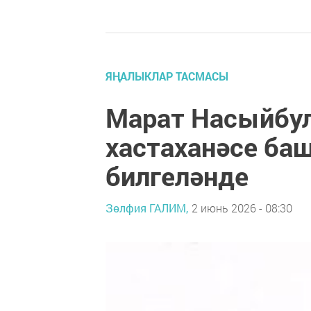
ЯҢАЛЫКЛАР ТАСМАСЫ
Марат Насыйбул
хастаханәсе ба
билгеләнде
Зөлфия ГАЛИМ,
2 июнь 2026 - 08:30