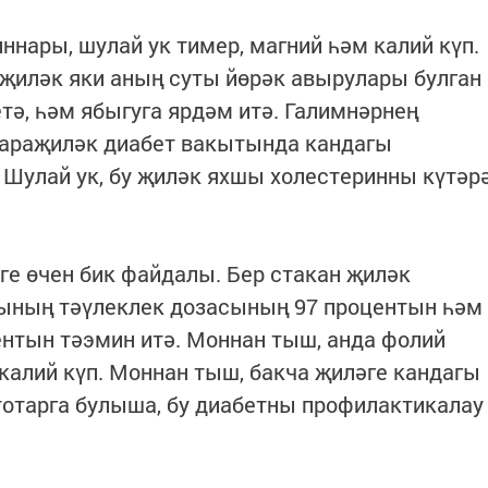
ннары, шулай ук тимер, магний һәм калий күп.
 җиләк яки аның суты йөрәк авырулары булган
ә, һәм ябыгуга ярдәм итә. Галимнәрнең
караҗиләк диабет вакытында кандагы
 Шулай ук, бу җиләк яхшы холестеринны күтәр
ге өчен бик файдалы. Бер стакан җиләк
нының тәүлеклек дозасының 97 процентын һәм
нтын тәэмин итә. Моннан тыш, анда фолий
калий күп. Моннан тыш, бакча җиләге кандагы
отарга булыша, бу диабетны профилактикалау