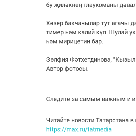
бу җиләкнең глаукоманы дәвал
Хәзер бакчачылар тут агачы да
тимер һәм калий күп. Шулай ук
һәм мирицетин бар.
Зөлфия Фәтхетдинова, "Кызыл 
Автор фотосы.
Следите за самым важным и 
Читайте новости Татарстана 
https://max.ru/tatmedia