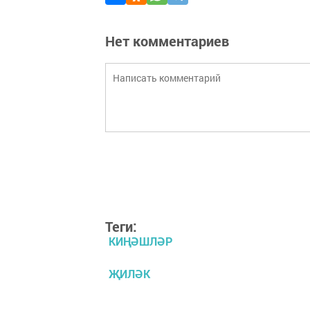
Нет комментариев
Теги:
КИҢӘШЛӘР
ҖИЛӘК