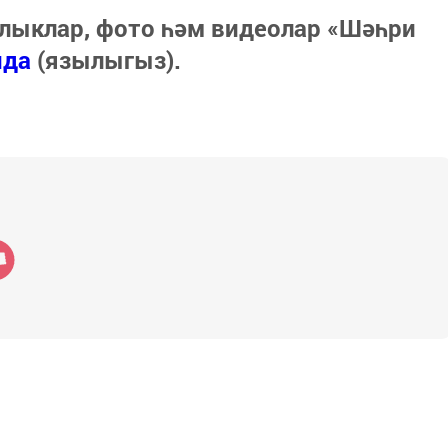
лыклар, фото һәм видеолар «Шәһри
нда
(язылыгыз).