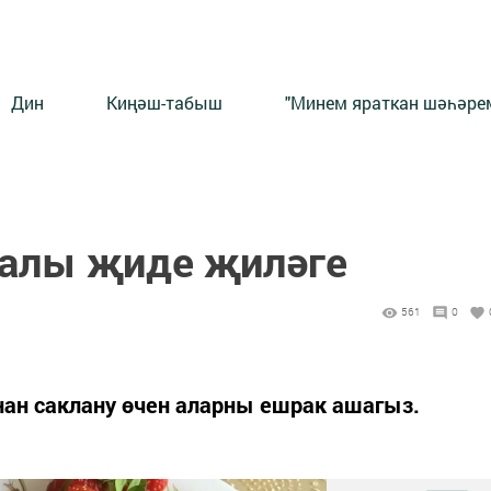
Дин
Киңәш-табыш
"Минем яраткан шәһәрем
алы җиде җиләге
561
0
ан саклану өчен аларны ешрак ашагыз.