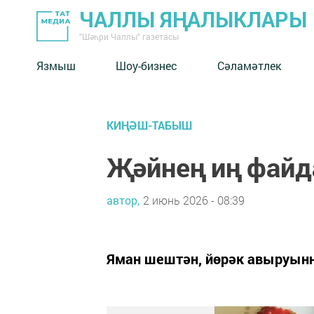
ЧАЛЛЫ ЯҢАЛЫКЛАРЫ
"Шәһри Чаллы" газетасы
Язмыш
Шоу-бизнес
Сәламәтлек
КИҢӘШ-ТАБЫШ
Җәйнең иң файд
автор,
2 июнь 2026 - 08:39
Яман шештән, йөрәк авыруынн