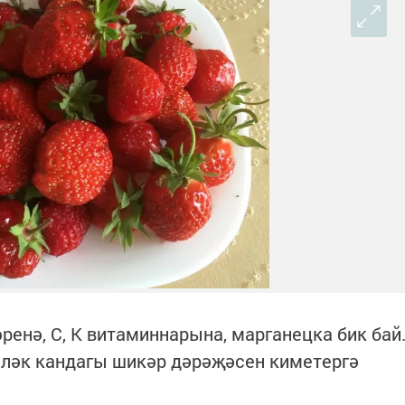
енә, С, К витаминнарына, марганецка бик бай
иләк кандагы шикәр дәрәҗәсен киметергә