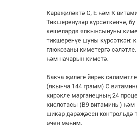
Караҗиләктә C, E һәм К витами
Тикшеренүләр күрсәткәнчә, бу
кешеләрдә ялкынсынуны кимет
тикшеренүе шуны күрсәткән: 
глюкозаны киметергә сәләтле.
һәм начарын киметә.
Бакча җиләге йөрәк сәламәтле
(якынча 144 грамм) С витами
кирәкле марганецның 24 проце
кислотасы (В9 витамины) һәм 
шикәр дәрәҗәсен контрольдә т
өчен мөһим.