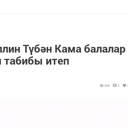
лин Түбән Кама балалар
ш табибы итеп
645
0