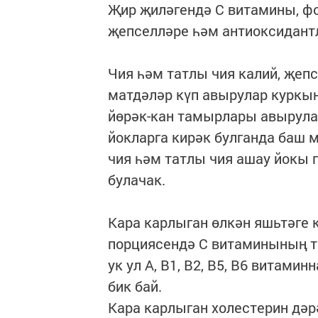
Җир җиләгендә С витамины, фо
җепселләре һәм антиоксидантл
Чия һәм татлы чия калий, җепс
матдәләр күп авырулар куркын
йөрәк-кан тамырлары авырула
йокларга кирәк булганда баш м
чия һәм татлы чия ашау йокы
булачак.
Кара карлыган өлкән яшьтәге
порциясендә С витаминының т
ук ул А, В1, В2, В5, В6 витами
бик бай.
Кара карлыган холестерин дәр