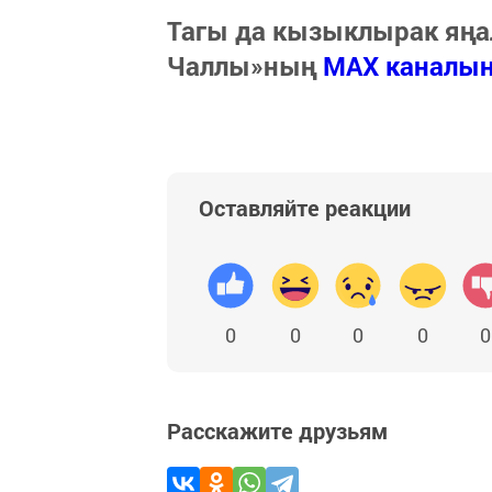
Тагы да кызыклырак яңа
Чаллы»ның
MAX каналы
Оставляйте реакции
0
0
0
0
0
Расскажите друзьям