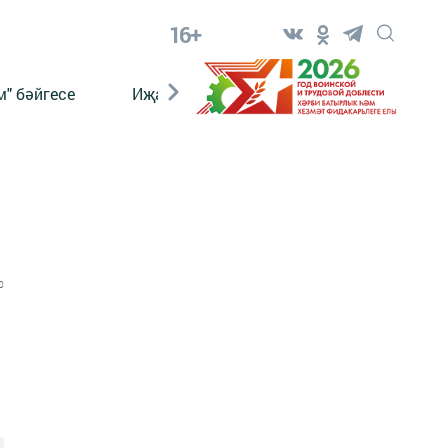
16+
" бәйгесе
Иҗат
Реклама
Онлайн язы
0