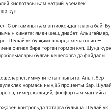
лий кислотасы һәм натрий, үсемлек
ар күп.
ел, С витамины һәм антиоксидантларга бай. Бу
ычын киметә: яман шеш, диабет, Альцгеймер,
ры. Шулай ук бу җимешләрдә мелатонин —
иенә сигнал бирә торган гормон күп. Шуңа күрә
 проблемалары булган кешеләргә дә файдалы
 кешеләрнең иммунитетын ныгыта. Аның бер
әүлеклек нормасының 85 проценты бар. Шула
ннарына, тимер, кальций, фосфор һәм магнийга
әҗәсен контрольдә тотарга булыша. Шулай ук