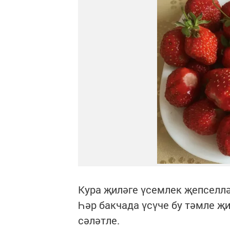
Кура җиләге үсемлек җепселләр
Һәр бакчада үсүче бу тәмле җ
сәләтле.