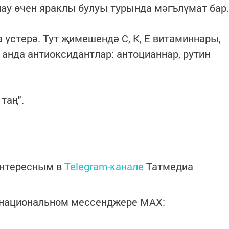
ау өчен яраклы булуы турында мәгълүмат бар.
 үстерә. Тут җимешендә С, К, Е витаминнары,
 анда антиоксидантлар: антоцианнар, рутин
таң".
интересным в
Telegram-канале
Татмедиа
в национальном мессенджере MАХ: