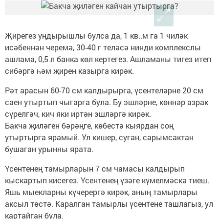
Җирегез уңдырышлы булса да, 1 кв..м га 1 чиләк
исәбеннән черемә, 30-40 г теләсә нинди комплекслы
ашлама, 0,5 л банка көл кертегез. Ашламаны тигез итеп
сибәргә һәм җирен казырга кирәк.
Рәт арасын 60-70 см калдырырга, үсентеләрне 20 см
саен утыртып чыгарга була. Бу эшләрне, көннәр азрак
сүрелгәч, кич яки иртән эшләргә кирәк.
Бакча җиләген бәрәңге, көбестә кыярдан соң
утыртырга ярамый. Ул кишер, суган, сарымсактан
бушаган урынны ярата.
Үсентенең тамырларын 7 см чамасы калдырып
кыскартып кисегез. Үсентенең үзәге күмелмәскә тиеш.
Яшь мыекларны күчерергә кирәк, аның тамырлары
аксыл төстә. Каралган тамырлы үсентене ташлагыз, ул
картайган була.