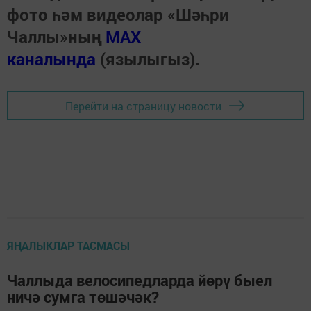
фото һәм видеолар «Шәһри
Чаллы»ның
MAX
каналында
(язылыгыз).
Перейти на страницу новости
ЯҢАЛЫКЛАР ТАСМАСЫ
Чаллыда велосипедларда йөрү быел
ничә сумга төшәчәк?