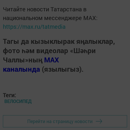
Читайте новости Татарстана в
национальном мессенджере MАХ:
https://max.ru/tatmedia
Тагы да кызыклырак яңалыклар,
фото һәм видеолар «Шәһри
Чаллы»ның
MAX
каналында
(язылыгыз).
Теги:
ВЕЛОСИПЕД
Перейти на страницу новости