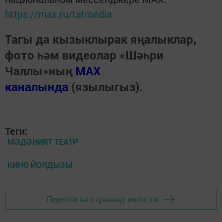
https://max.ru/tatmedia
Тагы да кызыклырак яңалыклар,
фото һәм видеолар «Шәһри
Чаллы»ның
MAX
каналында
(язылыгыз).
Теги:
МӘДӘНИЯТ ТЕАТР
КИНО ЙОЛДЫЗЫ
Перейти на страницу новости