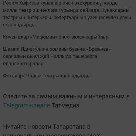
Рәсим Хафизов кунаклар өчен экскурсия үткәрде,
милли театр эшчәнлеге турында сөйләде. Кунакларны
театрның интерьеры, репертуарның үзенчәлекле булуы
сокландырды.
Кичен алар «Мифоман» спектаклен карыйлар.
Шамил Идиатуллин романы буенча «Брежнев»
сериалын быел җәй Чаллыда төшерергә
планлаштыралар.
Фотолар/ Чаллы театрыннан алынды.
Следите за самым важным и интересным в
Telegram-канале
Татмедиа
Читайте новости Татарстана в
национальном мессенджере MАХ: