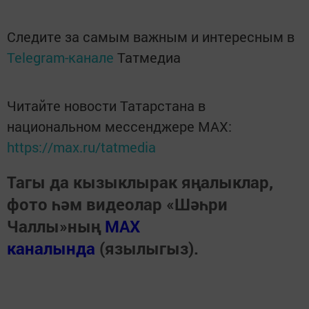
Следите за самым важным и интересным в
Telegram-канале
Татмедиа
Читайте новости Татарстана в
национальном мессенджере MАХ:
https://max.ru/tatmedia
Тагы да кызыклырак яңалыклар,
фото һәм видеолар «Шәһри
Чаллы»ның
MAX
каналында
(язылыгыз).