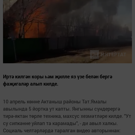
Иртә килгән коры һәм җилле яз үзе белән бергә
фаҗигаләр алып килде.
10 апрель көнне Актаныш районы Тат.Ямалы
авылында 5 йортка ут капты. Янгынны сүндерергә
тирә-яктан төрле техника, махсус хезмәтләре килде. "Ут
су сипкәнне уйлап та карамады", - ди авыл халкы.
Социаль челтәрләрдә таралган видео авторыннан: