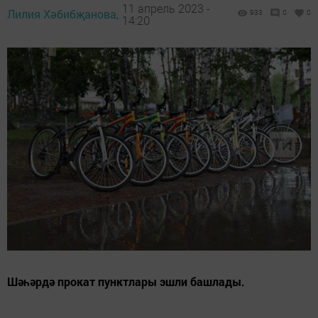
11 апрель 2023 -
Лилия Хәбибҗанова,
933
0
0
14:20
Шәһәрдә прокат пунктлары эшли башлады.