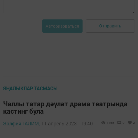
Отправить
Авторизоваться
ЯҢАЛЫКЛАР ТАСМАСЫ
Чаллы татар дәүләт драма театрында
кастинг була
Зөлфия ГАЛИМ,
11 апрель 2023 - 19:40
1169
0
2