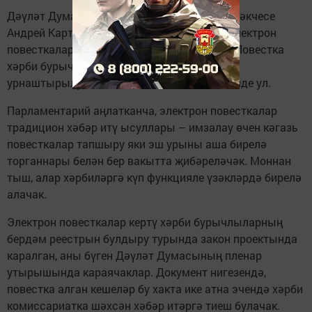
Дәүләт Думасының Оборона комитеты җитәкчесе
Андрей Картаполов хәрби бурычлыларга электрон
повесткалар тапшыру тәртибен аңлатты. «Повестка
хәрби бурычлы кешенең шәхси кабинетына
урнаштырылуга алынган дип санала», – диде ул.
Парламентарий аңлатканча, электрон повесткалар
традицион хәбәр итү ысуллары – имзалау өчен кәгазь
повесткалар тапшыру яки эш урыны аша бирелә
торганнары белән бер вакытта җибәреләчәк. Моннан
тыш, алар хәрбиләргә күп функцияле үзәкләрдә бирелә
алачак.
Электрон повесткалар кертү хәрби бурычлыларның
бердәм реестрын булдыру турында закон проектында
каралган, аны бүген Дәүләт Думасының пленар
утырышында караячаклар. Документ нигезендә,
повестка алган кешеләр бу хакта ике атна эчендә хәрби
комиссариатка шәхсән хәбәр итәргә тиеш булачак.