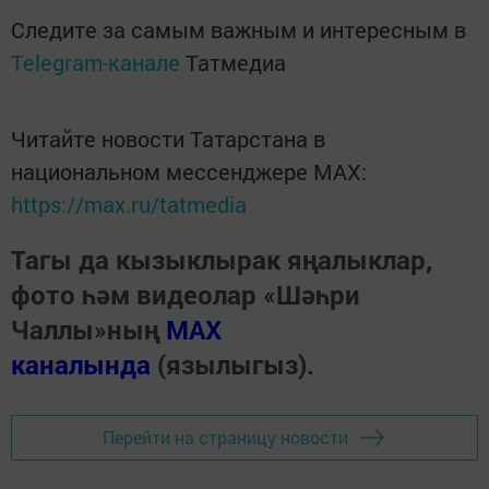
Следите за самым важным и интересным в
Telegram-канале
Татмедиа
Читайте новости Татарстана в
национальном мессенджере MАХ:
https://max.ru/tatmedia
Тагы да кызыклырак яңалыклар,
фото һәм видеолар «Шәһри
Чаллы»ның
MAX
каналында
(язылыгыз).
Перейти на страницу новости