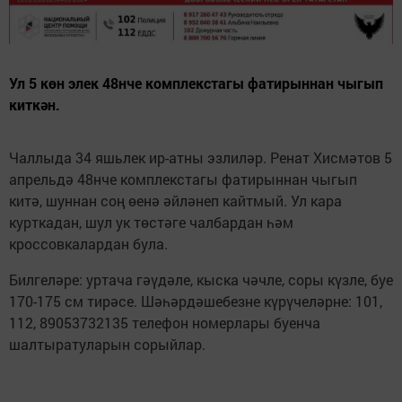
Ул 5 көн элек 48нче комплекстагы фатирыннан чыгып
киткән.
Чаллыда 34 яшьлек ир-атны эзлиләр. Ренат Хисмәтов 5
апрельдә 48нче комплекстагы фатирыннан чыгып
китә, шуннан соң өенә әйләнеп кайтмый. Ул кара
курткадан, шул ук төстәге чалбардан һәм
кроссовкалардан була.
Билгеләре: уртача гәүдәле, кыска чәчле, соры күзле, буе
170-175 см тирәсе. Шәһәрдәшебезне күрүчеләрне: 101,
112, 89053732135 телефон номерлары буенча
шалтыратуларын сорыйлар.