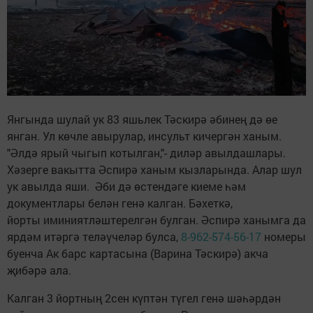
Янгында шулай ук 83 яшьлек Тәскирә әбинең дә өе
янган. Ул көчле авырулар, инсульт кичергән ханым.
"Әлдә ярый чыгып котылган,"- диләр авылдашлары.
Хәзерге вакытта Әспирә ханым кызларында. Алар шул
ук авылда яши. Әби дә өстендәге киеме һәм
документлары белән генә калган. Бәхеткә,
йорты иминиятләштерелгән булган. Әспирә ханымга да
ярдәм итәргә теләүчеләр булса,
8-962-574-56-17
номеры
буенча Ак барс картасына (Варина Тәскирә) акча
җибәрә ала.
Калган 3 йортның 2сен күптән түгел генә шәһәрдән