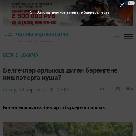
3
Автоматическое закрытие баннера через
ЧАЛЛЫ ЯҢАЛЫКЛАРЫ
16+
"Шәһри Чаллы" газетасы
БЕЗНЕҢ БАКЧА
Белгечләр орлыкка дигән бәрәңгене
нишләтергә куша?
автор,
12 апрель 2023 - 06:30
1232
0
0
Болай эшләсәгез, бик иртә бәрәңге ашарсыз.