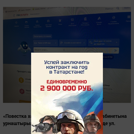
«Повестка хәрби бурычлы кешенең шәхси кабинетына
урнаштырылуга алынган дип санала», – диде ул.