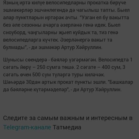
Язның иртә килүе велосипедларны прокатка бирүче
эшмәкәрләр эшчәнлегендә дә чагылыш тапты. Быел
алар пунктларын иртәрәк ачты. “Узган ел бу вакытта
без әле сезонны ачарга әзерләнә генә идек. Быел
сноуборд, чаңгыларны җыеп куйдык та, тиз генә
велосипедларга күчтек. Әзерләнергә вакыт та
булмады”, - ди эшмәкәр Артур Хәйруллин.
Шунысы сөендерә - бәяләр үзгәрмәгән. Велосипедта 1
сәгать йөрү – 250 сумга төшә. 2 сәгате – 400 сум, 3
сәгать өчен 500 сум түләргә туры киләчәк.
Шәһәрдә 30дан артык прокат пункты эшли. "Башкалар
да бәяләрне күтәрмәделәр", - ди Артур Хәйруллин.
Следите за самым важным и интересным в
Telegram-канале
Татмедиа