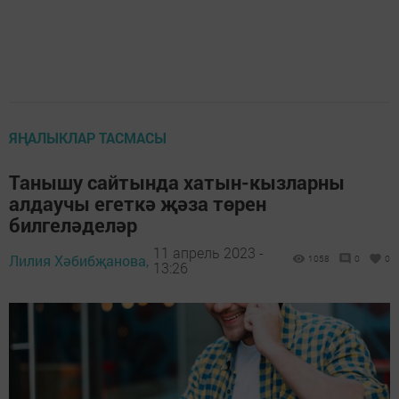
ЯҢАЛЫКЛАР ТАСМАСЫ
Танышу сайтында хатын-кызларны
алдаучы егеткә җәза төрен
билгеләделәр
11 апрель 2023 -
Лилия Хәбибҗанова,
1058
0
0
13:26