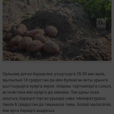
Орлыкка дигән бәрәңгене, утыртырга 25-30 көн кала,
җылылык 18 градустан да ким булмаган якты урынга
шыттырырга куярга кирәк. Аларны тартмаларга салып,
өсте-өстенә өеп куярга да мөмкин. Тик шуны искә
алыгыз, бәрәңге торган урында һава температурасы
төнлә 6 градустан да төшмәскә тиеш. Болай эшләсәгез,
бик иртә бәрәңге ашарсыз.