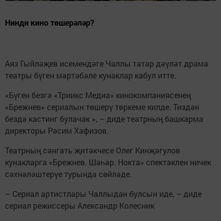
Нинди кино төшерәләр?
Аяз Гыйләҗев исемендәге Чаллы татар дәүләт драма
театры бүген мәртәбәле кунаклар кабул итте.
«Бүген безгә «Триикс Медиа» кинокомпаниясенең
«Брежнев» сериалын төшерү төркеме килде. Тиздән
бездә кастинг булачак », – диде театрның башкарма
директоры Рәсим Хафизов.
Театрның сәнгать җитәкчесе Олег Кинҗәгулов
кунакларга «Брежнев. Шәһәр. Нокта» спектаклен ничек
сәхнәләштерүе турында сөйләде.
– Сериал артистлары Чаллыдан булсын иде, – диде
сериал режиссеры Александр Колесник