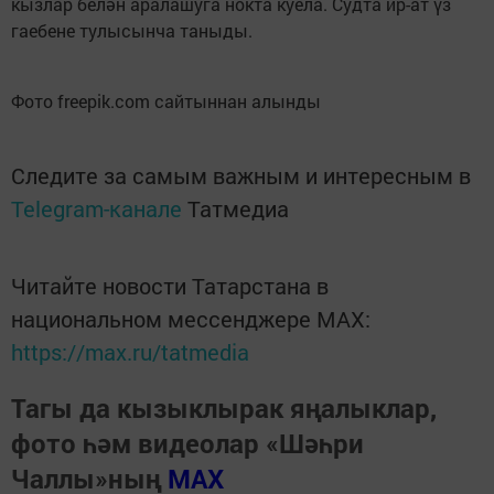
кызлар белән аралашуга нокта куела. Судта ир-ат үз
гаебене тулысынча таныды.
Фото freepik.com сайтыннан алынды
Следите за самым важным и интересным в
Telegram-канале
Татмедиа
Читайте новости Татарстана в
национальном мессенджере MАХ:
https://max.ru/tatmedia
Тагы да кызыклырак яңалыклар,
фото һәм видеолар «Шәһри
Чаллы»ның
MAX