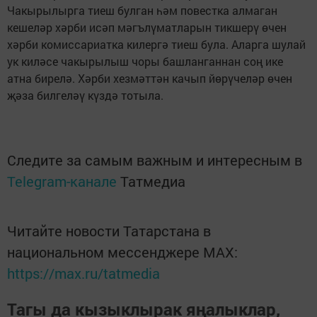
Чакырылырга тиеш булган һәм повестка алмаган
кешеләр хәрби исәп мәгълүматларын тикшерү өчен
хәрби комиссариатка килергә тиеш була. Аларга шулай
ук киләсе чакырылыш чоры башланганнан соң ике
атна бирелә. Хәрби хезмәттән качып йөрүчеләр өчен
җәза билгеләү күздә тотыла.
Следите за самым важным и интересным в
Telegram-канале
Татмедиа
Читайте новости Татарстана в
национальном мессенджере MАХ:
https://max.ru/tatmedia
Тагы да кызыклырак яңалыклар,