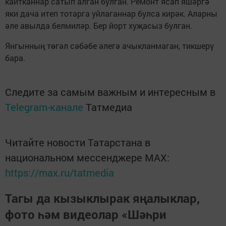
кайтканнар сатып алган булган. Ремонт ясап яшәргә
яки дача итеп тотарга уйлаганнар булса кирәк. Аларны
әле авылда белмиләр. Бер йорт хуҗасыз булган.
Янгынның төгәл сәбәбе әлегә ачыкланмаган, тикшерү
бара.
Следите за самым важным и интересным в
Telegram-канале
Татмедиа
Читайте новости Татарстана в
национальном мессенджере MАХ:
https://max.ru/tatmedia
Тагы да кызыклырак яңалыклар,
фото һәм видеолар «Шәһри