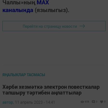
Чаллы»ның
MAX
каналында
(язылыгыз).
Перейти на страницу новости
ЯҢАЛЫКЛАР ТАСМАСЫ
Хәрби хезмәткә электрон повесткалар
тапшыру тәртибен аңлаттылар
автор,
11 апрель 2023 - 14:41
938
0
0