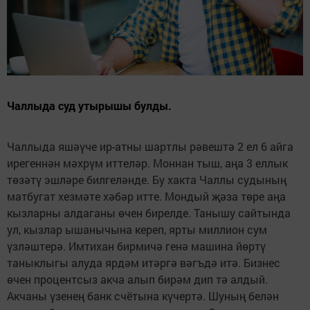
Чаллыда суд утырышы булды.
Чаллыда яшәүче ир-атны шартлы рәвештә 2 ел 6 айга
ирегеннән мәхрүм иттеләр. Моннан тыш, аңа 3 еллык
төзәтү эшләре билгеләнде. Бу хакта Чаллы судының
матбугат хезмәте хәбәр итте. Мондый җәза төре аңа
кызларны алдаганы өчен бирелде. Танышу сайтында
ул, кызлар ышанычына кереп, ярты миллион сум
үзләштерә. Имтихан бирмичә генә машина йөртү
таныклыгы алуда ярдәм итәргә вәгъдә итә. Бизнес
өчен процентсыз акча алып бирәм дип тә алдый.
Акчаны үзенең банк счётына күчертә. Шуның белән