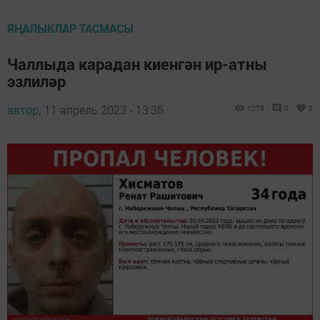
ЯҢАЛЫКЛАР ТАСМАСЫ
Чаллыда карадан киенгән ир-атны
эзлиләр
автор,
11 апрель 2023 - 13:36
1275
0
0