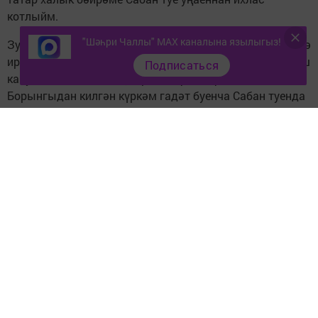
котлыйм.
"Шәһри Чаллы" MAX каналына язылыгыз!
Зур уңышка һәм муллыкка тырыш хезмәт нәтиҗәсендә
ирешелә. Буыннан-буынга тапшырыла килгән бу яшәеш
Подписаться
кануны халкыбызның тормыш фәлсәфәсен хасил итә.
Борынгыдан килгән күркәм гадәт буенча Сабан туенда
без ил табынын икмәк, азык-төлек белән тәэмин иткән
мөхтәрәм игенчеләрне һәм авыл эшчәннәрен
олылыйбыз. Аларның фидакарь һәм игелекле
хезмәтләре, туган җиргә тугрылыгы олы рәхмәткә һәм
соклануга лаек.
Бәйрәм яшен-картын, олысын-кечесен, төрле мәдәният
һәм дин вәкилләрен бер мәйданга җыя. Аның якты
төсләрендә, шатлыклы көйләрендә гасырлар
дәвамында аңлашып һәм дус яшәгән халыкларның
язмыш җепләре бергә үрелгән. Сабан туенда,
күпмилләтле Татарстан өчен хас булганча, төрле
мәдәниятләрнең үзара багланышлар тәҗрибәсе