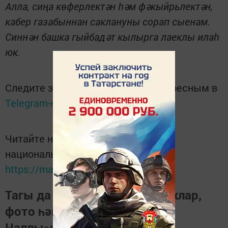
Алла, сиңа көферлектән һәм фәкыйрьлектән,
кабер газабыннан саклануны сорап сыенам.
Синнән башка гыйбадәт кылырга лаеклы илаһ
юк.
Следите за самым важным и интересным в
Telegram-канале
Татмедиа
Читайте новости Татарстана в
национальном мессенджере MАХ:
https://max.ru/tatmedia
Тагы да кызыклырак яңалыклар,
фото һәм видеолар «Шәһри
Чаллы»ның
MAX