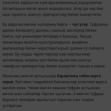
сизсәгез, карлыган һәм крыжовникның зарарланган
ботакларын кисеп алып яндырыгыз. Әгәр дә чир бик
нык таралса, махсус препаратлар белән эшкәртегез.
Бу айда иң мөһим эшләрнең берсе –
чүп утау.
Туфракны
даими йомшарту дымны саклый, кислород белән
баета, чүп үләннәрен бетерергә булыша. Яңгыр
яумаганда яшелчә культураларына, җиңелчә
ашламалар белән чиратлаштырып, даими су сибәргә
кирәк. Бу чорда төрле чирләр һәм корткычлар
активлаша, аларны кул белән җыеп яки махсус
хәвефсез препаратлар белән эшкәртеп торырга кирәк.
Июньнең икенче яртысында
бәрәңгенең төбен өяргә
кирәк
. Күп кенә тәҗрибәле бакчачылар үсентене җиргә
каплап күмә. Чөнки ике-өч көннән туфрак астыннан
көчле юан сабаклар төртеп чыгачак. Ә өелгән туфрак
бәрәңге төпләрен җылытып торачак һәм тизрәк
үстерәчәк.