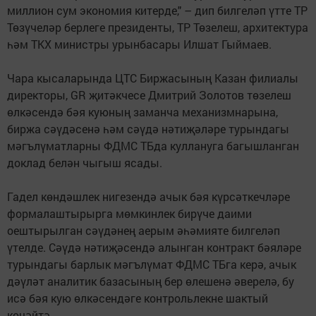
миллион сум экономия китерде," – дип билгеләп үтте ТР
Төзүчеләр берлеге президенты, ТР Төзелеш, архитектура
һәм ТКХ министры урынбасары Илшат Гыймаев.
Чара кысаларында ЦТС Биржасының Казан филиалы
директоры, GR җитәкчесе Дмитрий Золотов төзелеш
өлкәсендә бәя куюның заманча механизмнарына,
биржа сәүдәсенә һәм сәүдә нәтиҗәләре турындагы
мәгълүматларны ФДМС ТБда куллануга багышланган
доклад белән чыгыш ясады.
Гадел көндәшлек нигезендә ачык бәя күрсәткечләре
формалаштырырга мөмкинлек бирүче даими
оештырылган сәүдәнең аерым әһәмияте билгеләп
үтелде. Сәүдә нәтиҗәсендә алынган контракт бәяләре
турындагы барлык мәгълүмат ФДМС ТБга керә, ачык
дәүләт аналитик базасының бер өлешенә әверелә, бу
исә бәя кую өлкәсендәге контрольлекне шактый
көчәйтә.