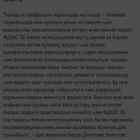
"Мондый профильле чараларда катнашу – төзелеш
тармагында бәя куюның ачык, нәтиҗәле һәм
ышанычлы механизмнарын үстерү өчен мөһим корал.
ФДМС ТБ белән интеграцияне кертү, шулай ук биржа
сәүдәсен актив куллану дәүләт һәм бизнес
мәнфәгатьләрен берләштерергә, гадел көндәшлекне
һәм билгеләнгән бәяләрнең объективлыгын тәэмин
итәргә мөмкинлек бирә. Бигрәк тә шунысы мөһим:
мәгълүматларны системалы рәвештә тулыландыру
һәм яңарту аны тулырак һәм актуальрәк итә, бу исә
уйланылган карарлар кабул итүгә һәм коррупция
куркынычларын киметүгә ярдәм итә. Без бәя кую өчен
инфраструктураны алга таба үстерү, шул исәптән
биржа сәүдәсе практикасын киңәйтү һәм ФДМС ТБ
системасы белән интеграцияләү аша, бөтен тармакны
модернизацияләүнең мөһим драйверы булачак дип
саныйбыз," – дип аңлатма бирде Дмитрий Золотов.