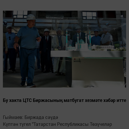
Бу хакта ЦТС Биржасының матбугат хезмәте хәбәр итте
Гыймаев: Биржада сәүдә
Күптән түгел "Татарстан Республикасы Төзүчеләр