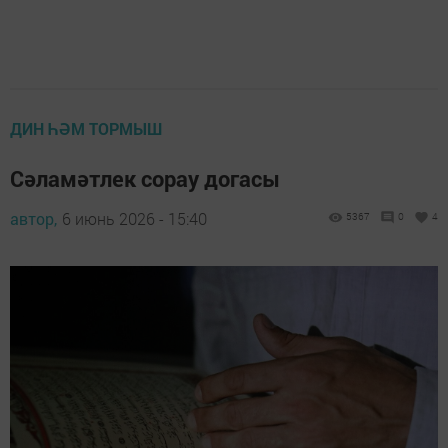
ДИН ҺӘМ ТОРМЫШ
Сәламәтлек сорау догасы
автор,
6 июнь 2026 - 15:40
5367
0
4