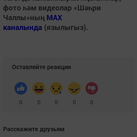
фото һәм видеолар «Шәһри
Чаллы»ның
MAX
каналында
(язылыгыз).
Оставляйте реакции
0
0
0
0
0
Расскажите друзьям