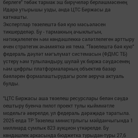
берлеге" төбәк тармак эш бирүчеләр берләшмәсенең
Идарә утырышы узды, анда ЦТС Биржасы да
катнашты.
Экспертлар төзелештә бәя кую мәсьәләсен
тикшерделәр. Бу - тармакның ачыклыгын,
нәтиҗәлелеген һәм көндәшлеккә сәләтлелеген арттыру
өчен стратегик әһәмияткә ия тема. "Төзелештә бәя кую"
федераль дәүләт мәгълүмат системасын (ФДМС ТБ)
үстерү һәм тулыландыру, шулай ук биржа сәүдәсенең
һәм цифрлы платформаларның объектив базар
бәяләрен формалаштырудагы роле аеруча актуаль
булды.
"ЦТС Биржасы аша төзелеш ресурслары белән сәүдә
оештыру буенча пилот проект тулы кыйммәтле
модельгә әверелде, ул федераль дәрәҗәдә таратыла.
2025 елда ТР Төзелеш министрлыгы мәйданчыгында 1
миллиард сумлык 823 аукцион үткәрелде. Бу
көндәшлек аркасында бюджетка турыдан-туры 27,6