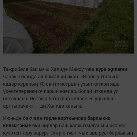
Тәҗрибәле бакчачы Халидә Максутова
кура җиләген
чәчәк атканда ашламалый икән. «Июнь уртасына
кадәр кураның 70 сантиметрдан узып киткән яшь
үсентеләренең очларын өзәләр, болай иткәндә ул
ботаклана. Өстәмә ботаклар киләсе ел уңышын
арттырачак», – ди Халидә ханым.
Июньдә бакчада
төрле корткычлар барлыкка
килмәгәнме
яки чирләр баш калкытмаганмы икәнен
күзәтеп тору зарур. Әгәр ончыл чык авыруы барлыгын