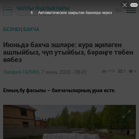
ЧАЛЛЫ ЯҢАЛЫКЛАРЫ
16+
5
Автоматическое закрытие баннера через
"Шәһри Чаллы" газетасы
БЕЗНЕҢ БАКЧА
Июньдә бакча эшләре: кура җиләген
ашлыйбыз, чүп утыйбыз, бәрәңге төбен
өябез
Зөлфия ГАЛИМ,
7 июнь 2026 - 08:45
1773
0
0
Елның бу фасылы – бакчачыларның урак өсте.