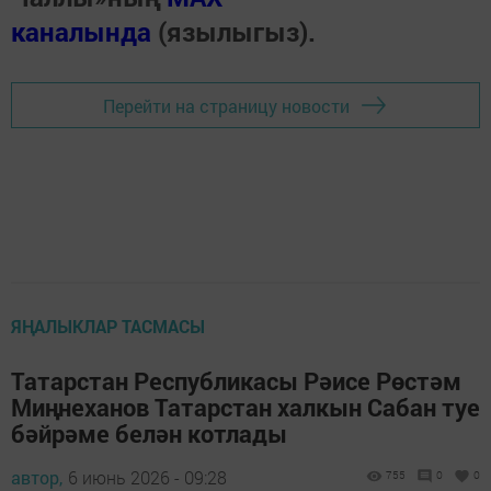
каналында
(язылыгыз).
Перейти на страницу новости
ЯҢАЛЫКЛАР ТАСМАСЫ
Татарстан Республикасы Рәисе Рөстәм
Миңнеханов Татарстан халкын Сабан туе
бәйрәме белән котлады
автор,
6 июнь 2026 - 09:28
755
0
0