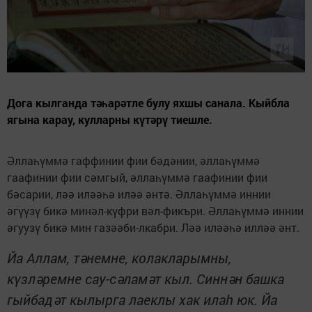
Дога кылганда тәһарәтле булу яхшы санала. Кыйбла
ягына карау, кулларны күтәрү тиешле.
Әллаһүммә гаффинии фии бәдәнии, әллаһүммә
гаафинии фии сәмгый, әллаһүммә гаафинии фии
бәсарии, ләә иләәһә иләә әнтә. Әллаһүммә иннии
әгүүзү бикә минәл-күфри вәл-фикъри. Әллаһүммә иннии
әгуузү бикә мин газәәби-лкабри. Ләә иләәһә илләә әнт.
Йа Аллам, тәнемне, колакларымны,
күзләремне сау-сәламәт кыл. Синнән башка
гыйбадәт кылырга лаеклы хак илаһ юк. Йа