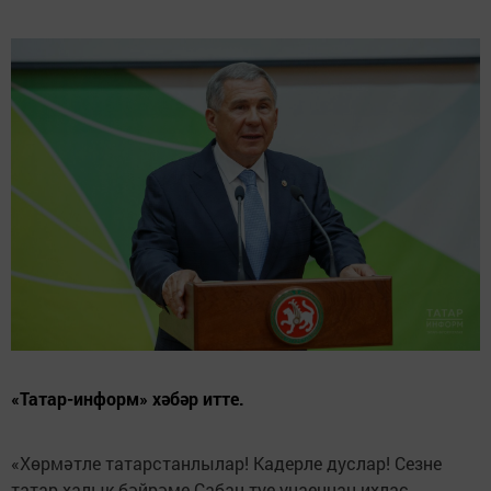
«Татар-информ» хәбәр итте.
«Хөрмәтле татарстанлылар! Кадерле дуслар! Сезне
татар халык бәйрәме Сабан туе уңаеннан ихлас