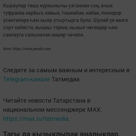
Кыраулар төшү куркынычы узганнан соң, ачык
туфракка карбыз, кавын, ташкабак, кабак, помидор
үсентеләре һәм кыяр утыртырга була. Шулай ук көзге
сорт кәбестә, кышкы торма, кызыл чөгендер һәм
саклауга салыначак кишер чәчелә.
Фото: https://www.pexels.com
Следите за самым важным и интересным в
Telegram-канале
Татмедиа
Читайте новости Татарстана в
национальном мессенджере MАХ:
https://max.ru/tatmedia
Тагы да кызыклырак яңалыклар,