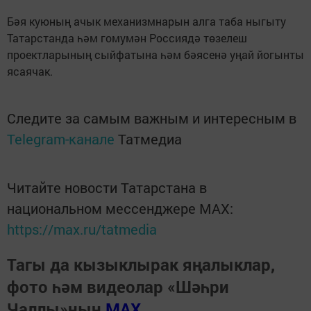
Бәя куюның ачык механизмнарын алга таба ныгыту
Татарстанда һәм гомумән Россиядә төзелеш
проектларының сыйфатына һәм бәясенә уңай йогынты
ясаячак.
Следите за самым важным и интересным в
Telegram-канале
Татмедиа
Читайте новости Татарстана в
национальном мессенджере MАХ:
https://max.ru/tatmedia
Тагы да кызыклырак яңалыклар,
фото һәм видеолар «Шәһри
Чаллы»ның
MAX