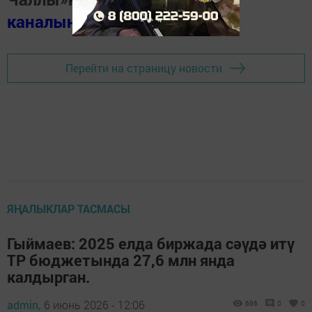
каналында
(язылыгыз).
Перейти на страницу новости
ЯҢАЛЫКЛАР ТАСМАСЫ
Гыймаев: 2025 елда биржада сәүдә итү
ТР бюджетында 27,6 млн янда
калдырган.
admin,
6 июнь 2026 - 12:06
696
0
0