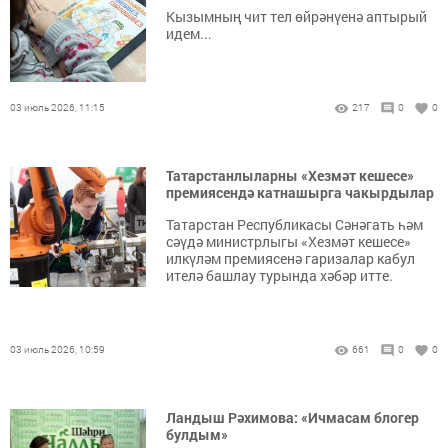
Кызымның чит тел өйрәнүенә аптырый
идем...
03 июль 2026, 11:15
217
0
0
Татарстанлыларны «Хезмәт кешесе»
премиясендә катнашырга чакырдылар
Татарстан Республикасы Сәнәгать һәм
сәүдә министрлыгы «Хезмәт кешесе»
илкүләм премиясенә гаризалар кабул
ителә башлау турында хәбәр итте.
03 июль 2026, 10:59
661
0
0
Ландыш Рәхимова: «Ичмасам блогер
булдым»