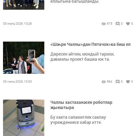
еллыгына багышланды.
03 июль 2026, 10:26
673
0
0
«Шәһри Чаллы»дан Пятачок»ка биш ел
Дөресен әйтим, мондый тарихи,
дәвамлы проект башка юк та.
03 июль 2026, 10:00
564
0
0
Чаллы хастаханәсен роботлар
җыештыра
Бу хакта сәламәтлек саклау
учреждениесе хәбәр итте.