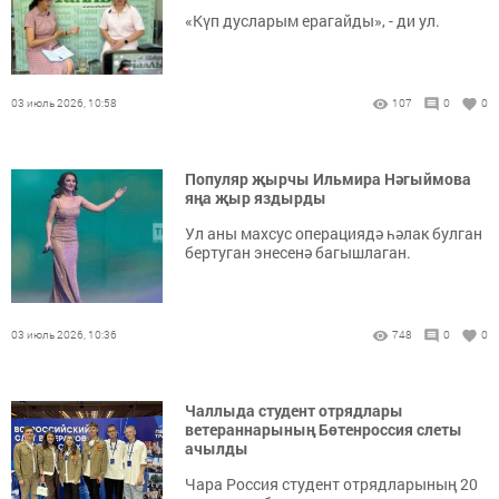
«Күп дусларым ерагайды», - ди ул.
03 июль 2026, 10:58
107
0
0
Популяр җырчы Ильмира Нәгыймова
яңа җыр яздырды
Ул аны махсус операциядә һәлак булган
бертуган энесенә багышлаган.
03 июль 2026, 10:36
748
0
0
Чаллыда студент отрядлары
ветераннарының Бөтенроссия слеты
ачылды
Чара Россия студент отрядларының 20