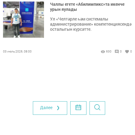
Чаллы егете «Абилимпикс»та икенче
урын яулады
Ул «Челтәрле һәм системалы
администрирование» компетенциясендә
осталыгын күрсәтте.
03 июль 2026, 08:00
630
0
0
Далее ❯