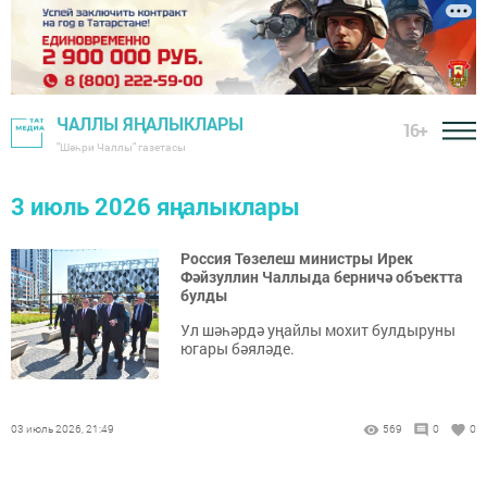
ЧАЛЛЫ ЯҢАЛЫКЛАРЫ
16+
"Шәһри Чаллы" газетасы
3 июль 2026 яңалыклары
Россия Төзелеш министры Ирек
Фәйзуллин Чаллыда берничә объектта
булды
Ул шәһәрдә уңайлы мохит булдыруны
югары бәяләде.
03 июль 2026, 21:49
569
0
0