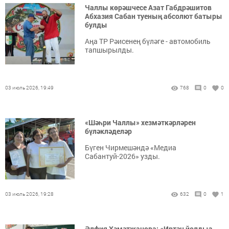
Чаллы көрәшчесе Азат Габдрәшитов
Абхазия Сабан туеның абсолют батыры
булды
Аңа ТР Рәисенең бүләге - автомобиль
тапшырылды.
03 июль 2026, 19:49
768
0
0
«Шәһри Чаллы» хезмәткәрләрен
бүләкләделәр
Бүген Чирмешәндә «Медиа
Сабантуй-2026» узды.
03 июль 2026, 19:28
632
0
1
Әлфия Хәмәтҗанова: «Иртән йолдыз