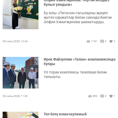
булып уяндым»
Бу юлы «Пятачок»тагыларны җиңел-
җитез хәрәкәтләр белән сәхнәдә биегән
Әлфия Хәмәтҗанова шаккатырды.
03 июль 2026, 12:43
1191
0
2
Ирек Фәйзуллин «Талан» компаниясендә
булды
Ул торак комплексы төзелеше белән
танышты.
03 июль 2026, 11:30
953
0
1
Тел белү комачауламый