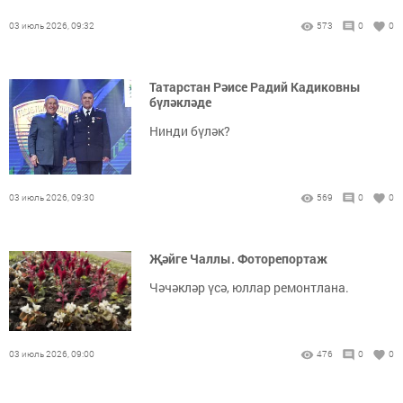
03 июль 2026, 09:32
573
0
0
Татарстан Рәисе Радий Кадиковны
бүләкләде
Нинди бүләк?
03 июль 2026, 09:30
569
0
0
Җәйге Чаллы. Фоторепортаж
Чәчәкләр үсә, юллар ремонтлана.
03 июль 2026, 09:00
476
0
0