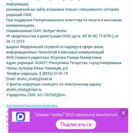
информации,
размещенной на сайте, возможна только с письменного согласия
редакций СМИ.
При поддержке Республиканского агентства по печати и массовым
коммуникациям.
Наименование СМИ: Шəhри Чаллы
№ свидетельства о регистрации СМИ, дата: ЭЛ № ФС 77-67912 от
06.12.2016
выдано Федеральной службой по надзору в сфере связи,
информационных технологий и массовых коммуникаций
ФИО главного редактора: Юсупова Резида Махмутовна
Адрес редакции: 423827, Республика Татарстан, город Набережные
Челны, бульвар Юных Ленинцев, д.9
Телефон редакции: 8 (8552) 57-01-19
Email: shahri_chally@mail.ru
О фактах коррупции сообщить по электронному адресу:
shahri_chally@mail.ru
Учредитель СМИ: АО «ТАТМЕДИА»
Антикоррупционная политика
АО «ТАТМЕДИА» использует «cookie»
для персонализации сервисов и
"Шәһри Чаллы" MAX каналына язылыгыз!
удобства пользователей сайтом.
Использование «cookie» можно отменить в настройках браузера.
Подписаться
Политика конфиденциальности