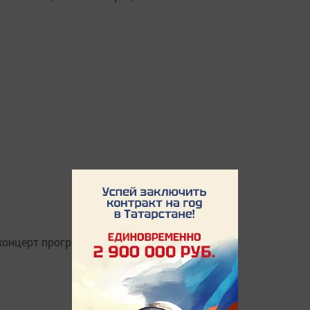
концерт программаларын тәкъдим иттеләр.