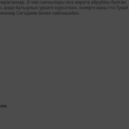
караганнар. Ә чик сакчылары исә аерата абруйлы булган.
, анда батырлык үрнәге күрсәткән, хәзерге вакытта Тукай
енәзир Сәгъдиев белән сөйләшәбез.
чак