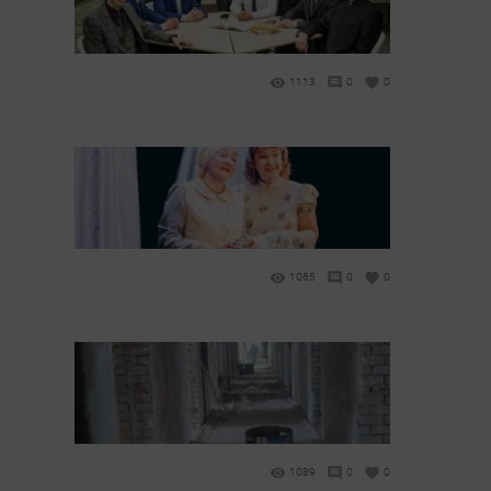
1113
0
0
1065
0
0
1089
0
0