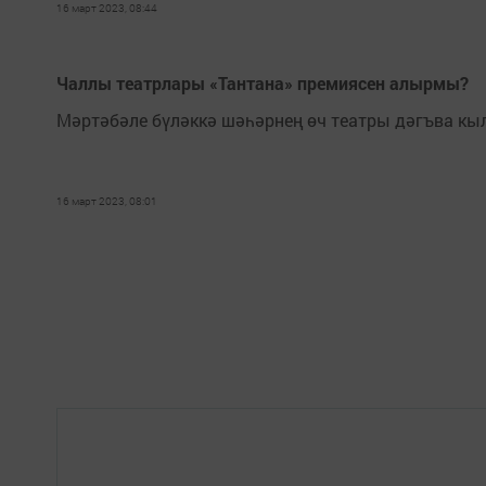
16 март 2023, 08:44
Чаллы театрлары «Тантана» премиясен алырмы?
Мәртәбәле бүләккә шәһәрнең өч театры дәгъва кы
16 март 2023, 08:01