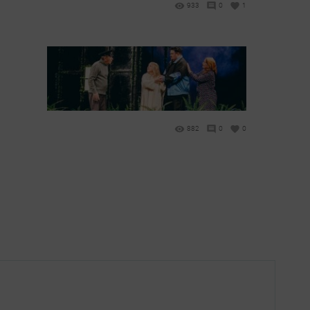
933
0
1
882
0
0