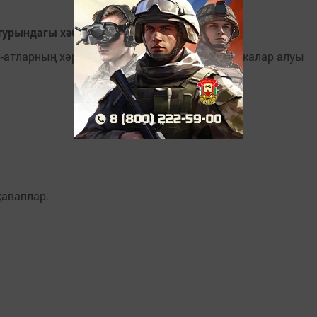
турындагы хәбәрләргә ачыклык кертте
ир-атларның хәрби комиссариатлардан повесткалар алуы
җаваплар.