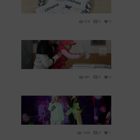
919
0
0
881
0
0
1049
0
1