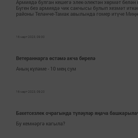
Армиядә булган кешегә элек-электән хөрмәт белән 
Бүген без армиядә чик сакчысы булып хезмәт иткән
районы Теләнче-Тамак авылында гомер итүче Миңн
16 март 2023, 09:30
Ветераннарга өстәмә акча бирелә
Аның күләме - 10 мең сум
16 март 2023, 09:20
Бәхетсезлек очрагында түләүләр яңача башкарыла
Бу кемнәргә кагыла?