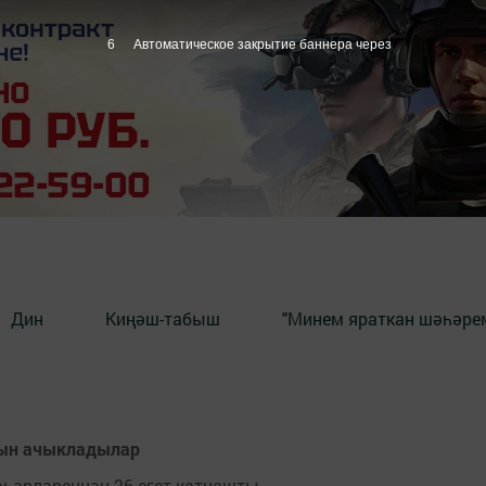
5
Автоматическое закрытие баннера через
Дин
Киңәш-табыш
"Минем яраткан шәһәрем
арын ачыкладылар
һәрләреннән 26 егет катнашты.