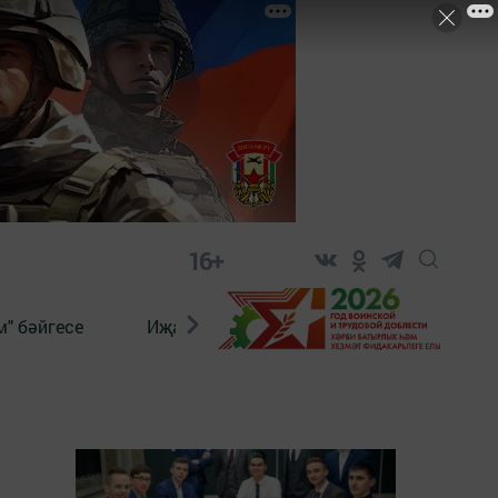
16+
" бәйгесе
Иҗат
Реклама
Онлайн язы