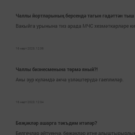
Чаллы йортларының берсендә тагын гадәттән тыш
Вакыйга урынына тиз арада МЧС хезмәткәрләре ки
16 март 2023, 12:36
Чаллы бизнесменына төрмә яный?!
Аны зур күләмдә акча үзләштерүдә гаеплиләр.
16 март 2023, 12:34
Бөҗәкләр ашарга тәкъдим итәләр?
Белгечләр әйтүенчә, бөҗәкләр итне алыштырырлык 