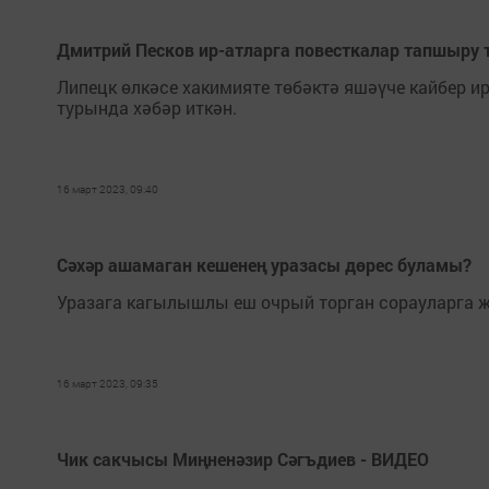
Дмитрий Песков ир-атларга повесткалар тапшыру 
Липецк өлкәсе хакимияте төбәктә яшәүче кайбер 
турында хәбәр иткән.
16 март 2023, 09:40
Сәхәр ашамаган кешенең уразасы дөрес буламы?
Уразага кагылышлы еш очрый торган сорауларга 
16 март 2023, 09:35
Чик сакчысы Миңненәзир Сәгъдиев - ВИДЕО