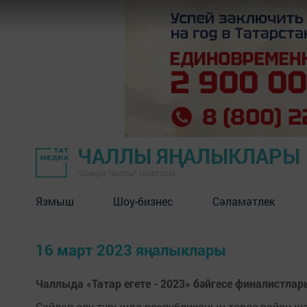
ЧАЛЛЫ ЯҢАЛЫКЛАРЫ
"Шәһри Чаллы" газетасы
Язмыш
Шоу-бизнес
Сәламәтлек
16 март 2023 яңалыклары
Чаллыда «Татар егете - 2023» бәйгесе финалистл
Сайлап алу турында республиканың төрле район-шә