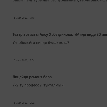
16 март 2023, 17:49
Театр артисты Алсу Хәбетдинова: «Миңа инде 80 яш
Ул юбилейга нинди бүләк көтә?
16 март 2023, 13:54
Лицейда ремонт бара
Укыту процессы тукталмый.
16 март 2023, 13:32