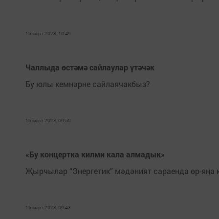
16 март 2023, 10:49
Чаллыда өстәмә сайлаулар үтәчәк
Бу юлы кемнәрне сайлаячакбыз?
16 март 2023, 09:50
«Бу концертка килми кала алмадык»
Җырчылар “Энергетик” мәдәният сараенда өр-яңа 
16 март 2023, 09:43