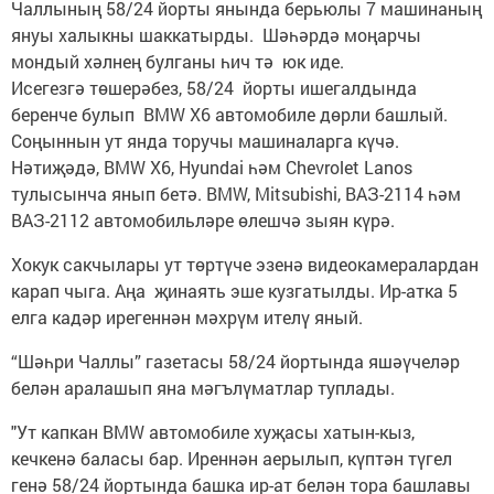
Чаллының 58/24 йорты янында берьюлы 7 машинаның
януы халыкны шаккатырды. Шәһәрдә моңарчы
мондый хәлнең булганы һич тә юк иде.
Исегезгә төшерәбез, 58/24 йорты ишегалдында
беренче булып BMW X6 автомобиле дөрли башлый.
Соңыннын ут янда торучы машиналарга күчә.
Нәтиҗәдә, BMW Х6, Hyundai һәм Chevrolet Lanos
тулысынча янып бетә. BMW, Mitsubishi, ВАЗ-2114 һәм
ВАЗ-2112 автомобильләре өлешчә зыян күрә.
Хокук сакчылары ут төртүче эзенә видеокамералардан
карап чыга. Аңа җинаять эше кузгатылды. Ир-атка 5
елга кадәр ирегеннән мәхрүм ителү яный.
“Шәһри Чаллы” газетасы 58/24 йортында яшәүчеләр
белән аралашып яна мәгълүматлар туплады.
"Ут капкан BMW автомобиле хуҗасы хатын-кыз,
кечкенә баласы бар. Иреннән аерылып, күптән түгел
генә 58/24 йортында башка ир-ат белән тора башлавы