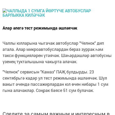
Алар әлегә тест режимында әшләячәк
Чаллы юлларына чыгачак автобуслар "Челнок" дип
атала. Алар микроавтобуслардан бераз зуррак һәм
такси функцияләрен үтәячәк. Шәһәрдәшләр автобусны
үзенең тукталышына чакырта алачак.
"Челнок" сервисын "Камаз" ПАҖ булдырды. 23
сентябрьгә кадәр ул тест режимында әшләячәк. Шул
вакыт әчендә пассажирлардан юл өчен нибары 1 сум
гына алачаклар. Соңрак бәясе 51 сум булачак.
Следите за самым важным и интересным в