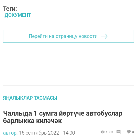
Теги:
ДОКУМЕНТ
Перейти на страницу новости
ЯҢАЛЫКЛАР ТАСМАСЫ
Чаллыда 1 сумга йөртүче автобуслар
барлыкка киләчәк
автор,
16 сентябрь 2022 - 14:00
1036
0
0