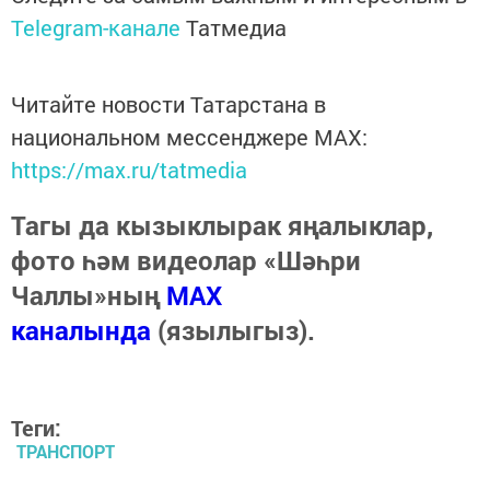
Telegram-канале
Татмедиа
Читайте новости Татарстана в
национальном мессенджере MАХ:
https://max.ru/tatmedia
Тагы да кызыклырак яңалыклар,
фото һәм видеолар «Шәһри
Чаллы»ның
MAX
каналында
(язылыгыз).
Теги:
ТРАНСПОРТ