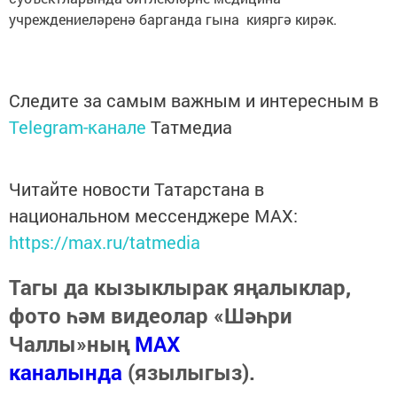
учреждениеләренә барганда гына кияргә кирәк.
Следите за самым важным и интересным в
Telegram-канале
Татмедиа
Читайте новости Татарстана в
национальном мессенджере MАХ:
https://max.ru/tatmedia
Тагы да кызыклырак яңалыклар,
фото һәм видеолар «Шәһри
Чаллы»ның
MAX
каналында
(язылыгыз).