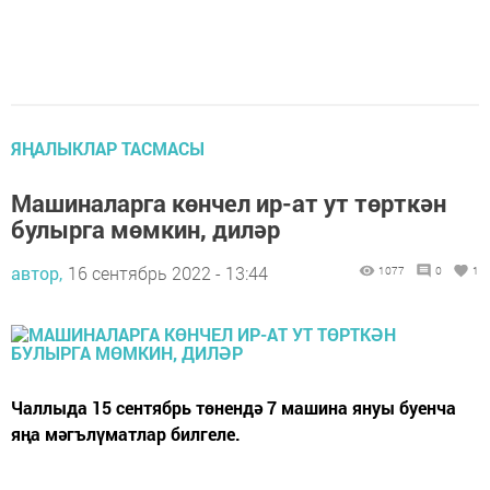
ЯҢАЛЫКЛАР ТАСМАСЫ
Машиналарга көнчел ир-ат ут төрткән
булырга мөмкин, диләр
автор,
16 сентябрь 2022 - 13:44
1077
0
1
Чаллыда 15 сентябрь төнендә 7 машина януы буенча
яңа мәгълүматлар билгеле.