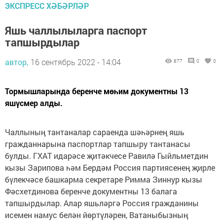
ЭКСПРЕСС ХӘБӘРЛӘР
Яшь чаллылыларга паспорт
тапшырдылар
автор,
16 сентябрь 2022 - 14:04
877
0
0
Тормышларында беренче мөһим документны 13
яшүсмер алды.
Чаллының тантаналар сараенда шәһәрнең яшь
гражданнарына паспортлар тапшыру тантанасы
булды. ГХАТ идарәсе җитәкчесе Равилә Гыйльметдин
кызы Зарипова һәм Бердәм Россия партиясенең җирле
бүлекчәсе башкарма секретаре Римма Зиннур кызы
Фәсхетдинова беренче документны 13 балага
тапшырдылар. Алар яшьләргә Россия гражданины
исемен намус белән йөртүләрен, Ватаныбызның