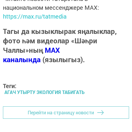
национальном мессенджере MАХ:
https://max.ru/tatmedia
Тагы да кызыклырак яңалыклар,
фото һәм видеолар «Шәһри
Чаллы»ның
MAX
каналында
(язылыгыз).
Теги:
АГАЧ УТЫРТУ ЭКОЛОГИЯ ТАБИГАТЬ
Перейти на страницу новости