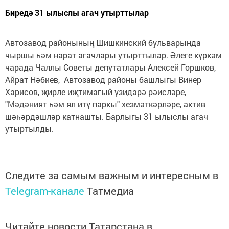
Биредә 31 ылыслы агач утырттылар
Автозавод районының Шишкинский бульварында
чыршы һәм нарат агачлары утырттылар. Әлеге күркәм
чарада Чаллы Советы депутатлары Алексей Горшков,
Айрат Нәбиев, Автозавод районы башлыгы Винер
Харисов, җирле иҗтимагый үзидарә рәисләре,
"Мәдәният һәм ял итү паркы" хезмәткәрләре, актив
шәһәрдәшләр катнашты. Барлыгы 31 ылыслы агач
утыртылды.
Следите за самым важным и интересным в
Telegram-канале
Татмедиа
Читайте новости Татарстана в