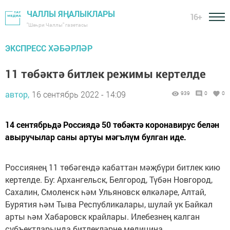
ЧАЛЛЫ ЯҢАЛЫКЛАРЫ
16+
"Шәһри Чаллы" газетасы
ЭКСПРЕСС ХӘБӘРЛӘР
11 төбәктә битлек режимы кертелде
автор,
16 сентябрь 2022 - 14:09
939
0
0
14 сентябрьдә Россиядә 50 төбәктә коронавирус белән
авыручылар саны артуы мәгълүм булган иде.
Россиянең 11 төбәгендә кабаттан мәҗбүри битлек кию
кертелде. Бу: Архангельск, Белгород, Түбән Новгород,
Сахалин, Смоленск һәм Ульяновск өлкәләре, Алтай,
Бурятия һәм Тыва Республикалары, шулай ук Байкал
арты һәм Хабаровск крайлары. Илебезнең калган
субъектларында битлекләрне медицина