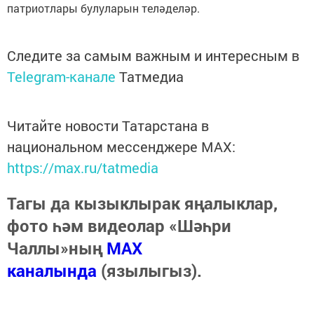
патриотлары булуларын теләделәр.
Следите за самым важным и интересным в
Telegram-канале
Татмедиа
Читайте новости Татарстана в
национальном мессенджере MАХ:
https://max.ru/tatmedia
Тагы да кызыклырак яңалыклар,
фото һәм видеолар «Шәһри
Чаллы»ның
MAX
каналында
(язылыгыз).