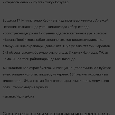
китерергә мөмкин булган хокук бозулар.
Бу хакта ТР Министрлар Кабинетында премьер-министр Алексей
Песошин катнашында узган киңәшмәдә хәбәр ителде.
Роспотребнадзорның ТР буенча идарәсе җитәкчесе урынбасары
Марина Трофимова хәбәр иткәнчә, хезмәт коллективларында
авыруның яңа очраклары дәвам итә. Шул ук вакытта тикшерелгән
2/3 объектта хокук бозулар ачыкланды. Иң күп - Чаллыда, Түбән
Кама, Яшел Үзән районнарында һәм Казанда.
Ачыкланган һәр очрак буенча, инфекциянең таралуына юл куймас
өчен, эпидемиологик тикшерү үткәрелә. 134 хезмәт коллективы
тикшерелде, 89да тәртип бозу очраклары ачыкланды. Аеруча еш
бозу – термометрия булмау.
чыганак Челны-биз
Следите за самым важным и интересным в