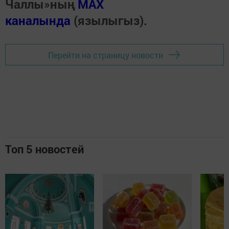
Чаллы»ның
MAX
каналында
(язылыгыз).
Перейти на страницу новости
Топ 5 новостей