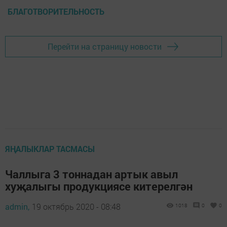
БЛАГОТВОРИТЕЛЬНОСТЬ
Перейти на страницу новости
ЯҢАЛЫКЛАР ТАСМАСЫ
Чаллыга 3 тоннадан артык авыл
хуҗалыгы продукциясе китерелгән
admin,
19 октябрь 2020 - 08:48
1018
0
0