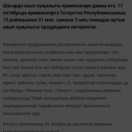
Шәһәрдә авыл хуҗалыгы ярминкәләре дәвам итә. 17
октябрьдә ярминкәләргә Татарстан Республикасының
15 районыннан 51 млн. сумлык 3 мең тоннадан артык
авыл хуҗалыгы продукциясе китерелгән.
Китерелгән продукциянең ассортименты шактый киңәйде,
авыл хуҗалыгының сыйфатлы һәм яңа продуктлары: сөт,
каймак, эремчек, май, икмәк-күмәч һәм кондитер әйберләре,
бал һәм башка бик күп әйберләр сатып алырга мөмкин иде.
Ит, сыер, дуңгыз, сарык, кош-корт (каз, үрдәк, тавыклар,
күркә), кәбестә, суган, кишер һ. б.
продуктлар
сатучыларда да
күп булды. Моннан тыш, «Төзүче» стадионының ярминкә
мәйданында Тукай муниципаль районы мәдәният
учреждениеләре тарафыннан концерт программасы
оештырылган иде.
Киләсе ярминкәләр 24 октябрьдә расланган ярминкә