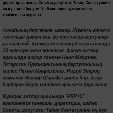
директоры, шәһәр Советы депутаты Таһир Сөнгатуллин
иң күп акча бирүче. Ул 5 миллион сумын мәчет
төзелешенә керткән.
Аллаһыың биргәненә шөкер, Җәмигъ мәчете
төзелеше дәвам итә. Бу изге өлеш кертүчләр
да шактый. Агымдагы елның 3 кварталында
25 млн
сум акча җыелган. Физик затлар
арасында шәһәр хакиме Наил Мәһдиев,
Татарстан Президентының бертуганының
малае Рамил Миңнеханов, Илдар Зияров,
эшмәкәр Эльвир Шәрәфетдинов бар. Алар
һәрберсе берәр миллион сум акча биргәннәр.
Юридик затлар арасында “РБР16”
компаниясе генераль директоры, шәһәр
Советы депутаты Таһир Сөнгатуллин иң күп