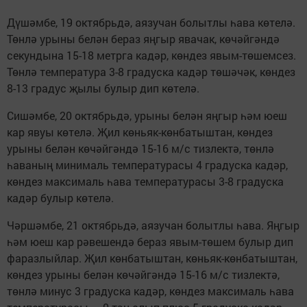
Дүшәмбе, 19 октябрьдә, аязучан болытлы һава көтелә.
Төнлә урыны белән бераз яңгыр явачак, көчәйгәндә
секундына 15-18 метрга кадәр, көндез явым-төшемсез.
Төнлә температура 3-8 градуска кадәр төшәчәк, көндез
8-13 градус җылы булыр дип көтелә.
Сишәмбе, 20 октябрьдә, урыны белән яңгыр һәм юеш
кар явуы көтелә. Җил көньяк-көнбатыштан, көндез
урыны белән көчәйгәндә 15-16 м/с тизлектә, төнлә
һаваның минималь температурасы 4 градуска кадәр,
көндез максималь һава температурасы 3-8 градуска
кадәр булыр көтелә.
Чәршәмбе, 21 октябрьдә, аязучан болытлы һава. Яңгыр
һәм юеш кар рәвешендә бераз явым-төшем булыр дип
фаразлыйлар. Җил көнбатыштан, көньяк-көнбатыштан,
көндез урыны белән көчәйгәндә 15-16 м/с тизлектә,
төнлә минус 3 градуска кадәр, көндез максималь һава