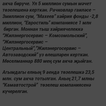
акча бирүче. Ул 5 миллион сумын мәчет
төзелешенә керткән. Рачковлар гаиләсе –
3миллион сум, “Махеев” хәйрия фонды -2,8
миллион, “Евростиль” компаниясе
1 млн
биргән. Моннан тыш хәйриячелеккә
“
Жилэнергосервис – Комсомольский
”
,
“
Жилэнергосервис –
Центральный
”
,
”
Жилэнергосервис –
Автозаводский
” үз өлешләрен керткән.
Мөселманнар 880 мең сум акча җыйган.
Агымдагы елның 9 аенда төзелешкә 23,5
млн. сум акча тотылган. Аның
21,7 млн
ы
“
Камавтострой
” төзелеш компаниясенә
күчерелгән.