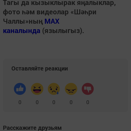
Тагы да кызыклырак яңалыклар,
фото һәм видеолар «Шәһри
Чаллы»ның
MAX
каналында
(язылыгыз).
Оставляйте реакции
0
0
0
0
0
Расскажите друзьям