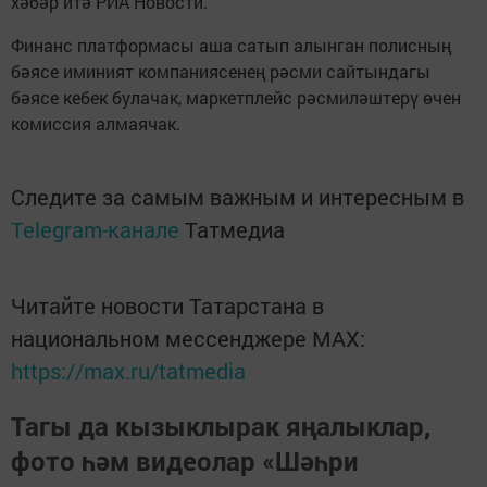
хәбәр итә РИА Новости.
Финанс платформасы аша сатып алынган полисның
бәясе иминият компаниясенең рәсми сайтындагы
бәясе кебек булачак, маркетплейс рәсмиләштерү өчен
комиссия алмаячак.
Следите за самым важным и интересным в
Telegram-канале
Татмедиа
Читайте новости Татарстана в
национальном мессенджере MАХ:
https://max.ru/tatmedia
Тагы да кызыклырак яңалыклар,
фото һәм видеолар «Шәһри