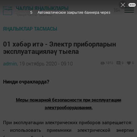
ЧАЛЛЫ ЯҢАЛЫКЛАРЫ
16+
4
Автоматическое закрытие баннера через
"Шәһри Чаллы" газетасы
ЯҢАЛЫКЛАР ТАСМАСЫ
01 хәбәр итә - Электр приборларын
эксплуатацияләү тыела
admin,
19 октябрь 2020 - 09:10
1072
0
0
Нинди очракларда?
Меры пожарной безопасности при эксплуатации
электрооборудования.
При эксплуатации электрических приборов запрещается:
- использовать приемники электрической энергии