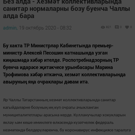
Без алда - Хезмәт коллективларында
санитар нормаларны бозу буенча Чаллы
алда бара
admin,
19 октябрь 2020 - 08:32
821
0
0
Бу хакта ТР Министрлар Кабинетында премьер-
министр Алексей Песошин катнашында узган
киңәшмәдә хәбәр ителде. Роспотребнадзорның ТР
буенча идарәсе җитәкчесе урынбасары Марина
Трофимова хәбәр иткәнчә, хезмәт коллективларында
авыруның яңа очраклары дәвам итә.
Яр Чаллы Татарстанның хезмәт коллективларында санитар
кагыйдәләрне бозуның иң күп очрагы ачыкланган
муниципалитетлары арасына керде. Кулланучылар хокукларын
яклау һәм кеше иминлеге өлкәсендә күзәтчелек федераль
хезмәтендә белдерүләренчә, бу коронавирус инфекциясе таралуга