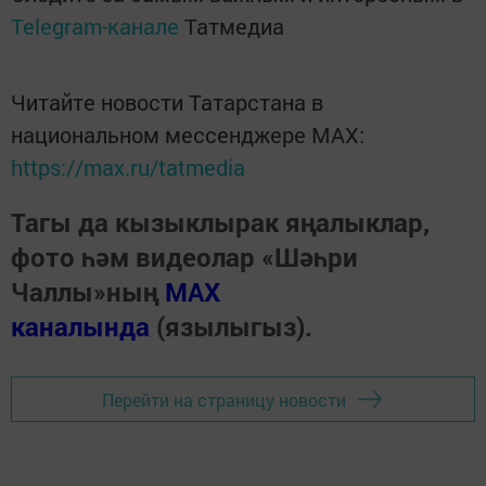
Telegram-канале
Татмедиа
Читайте новости Татарстана в
национальном мессенджере MАХ:
https://max.ru/tatmedia
Тагы да кызыклырак яңалыклар,
фото һәм видеолар «Шәһри
Чаллы»ның
MAX
каналында
(язылыгыз).
Перейти на страницу новости