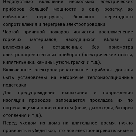
Недопустимо включение нескольких электрических
приборов большой мощности в одну розетку, во
избежание перегрузок, большого переходного
сопротивления и перегрева электропроводки.
Частой причиной пожаров является воспламенение
горючих материалов, находящихся вблизи от
включенных и оставленных без присмотра
электронагревательных приборов (электрические плиты,
кипятильники, камины, утюги, грелки и т.д.).
Включенные электронагревательные приборы должны
быть установлены на негорючие теплоизоляционные
подставки.
Для предупреждения высыхания и повреждения
изоляции проводов запрещается прокладка их по
нагревающимся поверхностям (печи, дымоходы, батареи
отопления и т.д.).
Перед уходом из дома на длительное время, нужно
проверить и убедиться, что все электронагревательные и