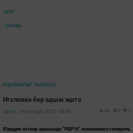
МЧС
ЧАЛЛЫ
ЯҢАЛЫКЛАР ТАСМАСЫ
Игелеккә бер адым җитә
admin,
19 октябрь 2020 - 08:54
943
0
0
Юридик затлар арасында “РБР16” компаниясе генераль