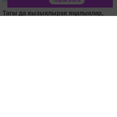
Подписаться
Тагы да кызыклырак яңалыклар,
фото һәм видеолар «Шәһри
Чаллы»ның
MAX
каналында
(язылыгыз).
Теги:
ДЕТИ РЕБЕНОК
МАМА
Перейти на страницу новости