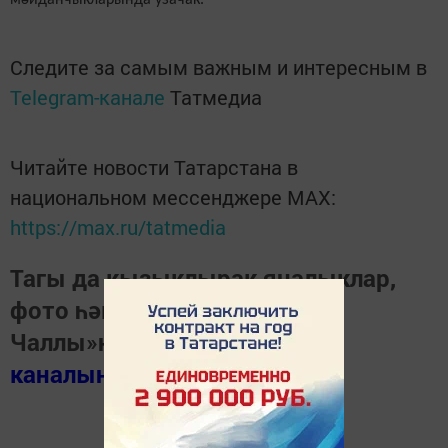
мәйданчыкларында узачак.
Следите за самым важным и интересным в
Telegram-канале
Татмедиа
Читайте новости Татарстана в
национальном мессенджере MАХ:
https://max.ru/tatmedia
Тагы да кызыклырак яңалыклар,
фото һәм видеолар «Шәһри
Чаллы»ның
MAX
каналында
(язылыгыз).