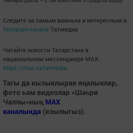
температурасы — 0 тән алып плюс 5 градуска кадәр.
Следите за самым важным и интересным в
Telegram-канале
Татмедиа
Читайте новости Татарстана в
национальном мессенджере MАХ:
https://max.ru/tatmedia
Тагы да кызыклырак яңалыклар,
фото һәм видеолар «Шәһри
Чаллы»ның
MAX
каналында
(язылыгыз).