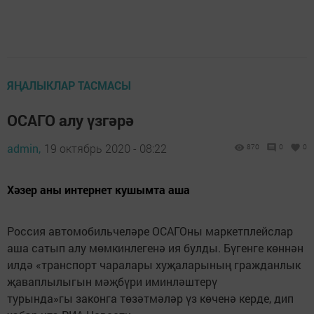
ЯҢАЛЫКЛАР ТАСМАСЫ
ОСАГО алу үзгәрә
admin,
19 октябрь 2020 - 08:22
870
0
0
Хәзер аны интернет кушымта аша
Россия автомобильчеләре ОСАГОны маркетплейслар
аша сатып алу мөмкинлегенә ия булды. Бүгенге көннән
илдә «транспорт чаралары хуҗаларының гражданлык
җаваплылыгын мәҗбүри иминләштерү
турында»гы законга төзәтмәләр үз көченә керде, дип