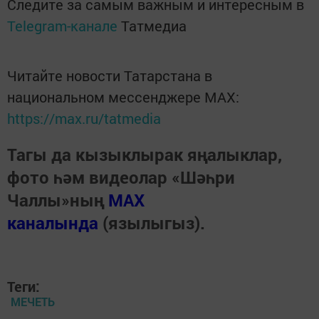
Следите за самым важным и интересным в
Telegram-канале
Татмедиа
Читайте новости Татарстана в
национальном мессенджере MАХ:
https://max.ru/tatmedia
Тагы да кызыклырак яңалыклар,
фото һәм видеолар «Шәһри
Чаллы»ның
MAX
каналында
(язылыгыз).
Теги:
МЕЧЕТЬ