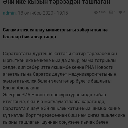
Әни ике кызын тәрәзәдән ташлаган
admin,
18 октябрь 2020 - 19:15
1165
0
0
Сәламәтлек саклау министрлыгы хәбәр иткәнчә
балалар бик авыр хәлдә
Саратовтагы дүртенче каттагы фатир тәрәзәсеннән
ыргыткан ике кечкенә кыз да авыр, әмма тотрыклы
хәлдә, дип хәбәр итте якшәмбе көнне РИА Новости
агентлыгына Саратов дәүләт медуниверситетының
җәмәгатьчелек белән элемтәләр бүлеге башлыгы
Елена Аленькина.
Элегрәк РИА Новости прокуратурасында хәбәр
ителгәнчә, якынча мәгълүматларга караганда,
Саратовта яшәүче 39 яшьлек хатын-кыз шимбә көнне
күп катлы йорт тәрәзәсеннән биш һәм сигез яшьлек ике
кызны ташлаган, шуннан соң үзенә пычак белән