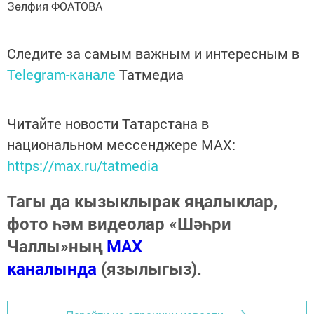
Зөлфия ФОАТОВА
Следите за самым важным и интересным в
Telegram-канале
Татмедиа
Читайте новости Татарстана в
национальном мессенджере MАХ:
https://max.ru/tatmedia
Тагы да кызыклырак яңалыклар,
фото һәм видеолар «Шәһри
Чаллы»ның
MAX
каналында
(язылыгыз).