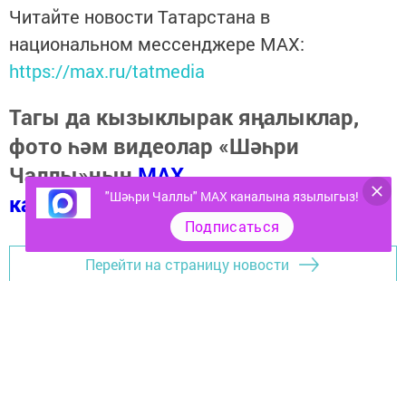
Читайте новости Татарстана в
национальном мессенджере MАХ:
https://max.ru/tatmedia
Тагы да кызыклырак яңалыклар,
фото һәм видеолар «Шәһри
Чаллы»ның
MAX
"Шәһри Чаллы" MAX каналына язылыгыз!
каналында
(язылыгыз).
Подписаться
Перейти на страницу новости