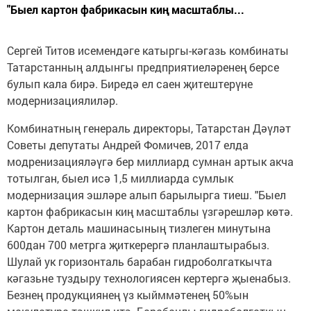
"Быел картон фабрикасын киң масштаблы...
Сергей Титов исемендәге катыргы-кәгазь комбинаты
Татарстанның алдынгы предприятиеләренең берсе
булып кала бирә. Биредә ел саен җитештерүне
модернизациялиләр.
Комбинатның генераль директоры, Татарстан Дәүләт
Советы депутаты Андрей Фомичев, 2017 елда
модренизацияләүгә бер миллиард сумнан артык акча
тотылган, быел исә 1,5 миллиарда сумлык
модернизация эшләре алып барылырга тиеш. "Быел
картон фабрикасын киң масштаблы үзгәрешләр көтә.
Картон деталь машинасының тизлеген минутына
600дан 700 метрга җиткерергә планлаштырабыз.
Шулай ук горизонталь барабан гидроболгаткычта
кәгазьне туздыру технологиясен кертергә җыенабыз.
Безнең продукциянең үз кыйммәтенең 50%ын