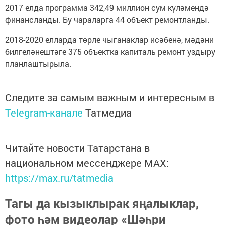
2017 елда программа 342,49 миллион сум күләмендә
финансланды. Бу чараларга 44 объект ремонтланды.
2018-2020 елларда төрле чыганаклар исәбенә, мәдәни
билгеләнештәге 375 объектка капиталь ремонт уздыру
планлаштырыла.
Следите за самым важным и интересным в
Telegram-канале
Татмедиа
Читайте новости Татарстана в
национальном мессенджере MАХ:
https://max.ru/tatmedia
Тагы да кызыклырак яңалыклар,
фото һәм видеолар «Шәһри