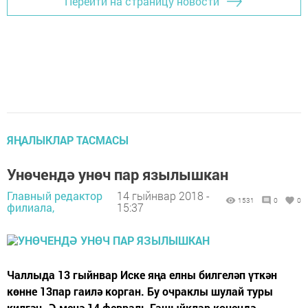
Перейти на страницу новости
ЯҢАЛЫКЛАР ТАСМАСЫ
Унөчендә унөч пар язылышкан
Главный редактор
14 гыйнвар 2018 -
1531
0
0
филиала,
15:37
Чаллыда 13 гыйнвар Иске яңа елны билгеләп үткән
көнне 13пар гаилә корган. Бу очраклы шулай туры
килгән. Ә менә 14 февраль Гашыйклар көнендә