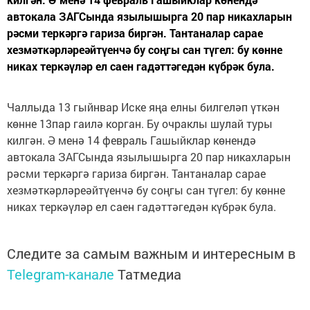
автокала ЗАГСында язылышырга 20 пар никахларын
рәсми теркәргә гариза биргән. Тантаналар сарае
хезмәткәрләреәйтүенчә бу соңгы сан түгел: бу көнне
никах теркәүләр ел саен гадәттәгедән күбрәк була.
Чаллыда 13 гыйнвар Иске яңа елны билгеләп үткән
көнне 13пар гаилә корган. Бу очраклы шулай туры
килгән. Ә менә 14 февраль Гашыйклар көнендә
автокала ЗАГСында язылышырга 20 пар никахларын
рәсми теркәргә гариза биргән. Тантаналар сарае
хезмәткәрләреәйтүенчә бу соңгы сан түгел: бу көнне
никах теркәүләр ел саен гадәттәгедән күбрәк була.
Следите за самым важным и интересным в
Telegram-канале
Татмедиа