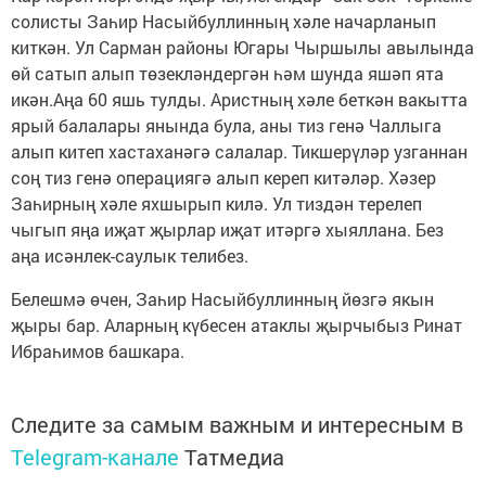
солисты Заһир Насыйбуллинның хәле начарланып
киткән. Ул Сарман районы Югары Чыршылы авылында
өй сатып алып төзекләндергән һәм шунда яшәп ята
икән.Аңа 60 яшь тулды. Аристның хәле беткән вакытта
ярый балалары янында була, аны тиз генә Чаллыга
алып китеп хастаханәгә салалар. Тикшерүләр узганнан
соң тиз генә операциягә алып кереп китәләр. Хәзер
Заһирның хәле яхшырып килә. Ул тиздән терелеп
чыгып яңа иҗат җырлар иҗат итәргә хыяллана. Без
аңа исәнлек-саулык телибез.
Белешмә өчен, Заһир Насыйбуллинның йөзгә якын
җыры бар. Аларның күбесен атаклы җырчыбыз Ринат
Ибраһимов башкара.
Следите за самым важным и интересным в
Telegram-канале
Татмедиа