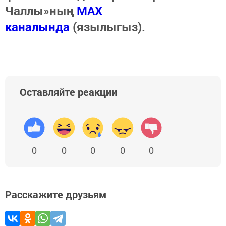
Чаллы»ның
MAX
каналында
(язылыгыз).
Оставляйте реакции
0
0
0
0
0
Расскажите друзьям