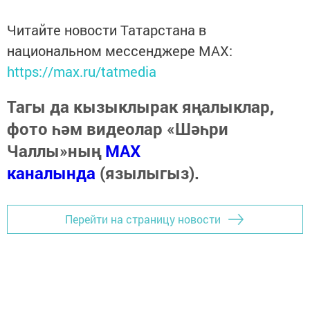
Читайте новости Татарстана в
национальном мессенджере MАХ:
https://max.ru/tatmedia
Тагы да кызыклырак яңалыклар,
фото һәм видеолар «Шәһри
Чаллы»ның
MAX
каналында
(язылыгыз).
Перейти на страницу новости