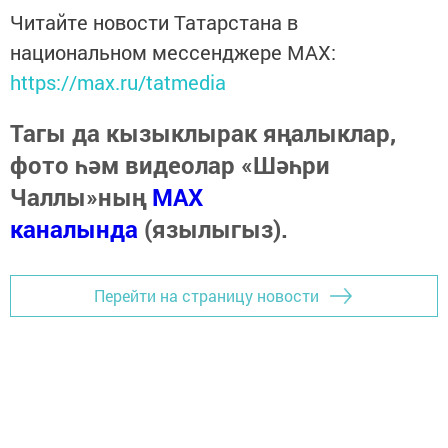
Читайте новости Татарстана в
национальном мессенджере MАХ:
https://max.ru/tatmedia
Тагы да кызыклырак яңалыклар,
фото һәм видеолар «Шәһри
Чаллы»ның
MAX
каналында
(язылыгыз).
Перейти на страницу новости