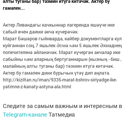
алты туганы бар) тәэмин итүгә китәчәк. Актер бу
гамәлен...
Актер Ливандагы качкыннар лагеренда яшәүче ике
сабый өчен даими акча күчерәчәк.
Марат Бәшәров гыйнварда, кайбер документларга кул
куйганнан соң, 7 яшьлек Әсма һәм 5 яшьлек Әхмәднең
попечителенә әйләнәчәк. Марат күчергән акчалар ике
сабыйны һәм аларның бертуганнарын (кызның - биш ,
малайның алты туганы бар) тәэмин итүгә китәчәк.
Актер бу гамәлен дини бурычын үтәү дип аңлата.
http://kiziltan.ru/iman/9335-marat-bshrov-siriyadge-ike-
yatimne-z-kanaty-astyna-ala.html
Следите за самым важным и интересным в
Telegram-канале
Татмедиа