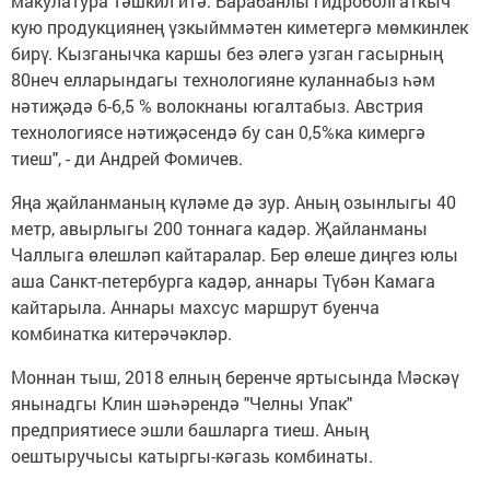
макулатура тәшкил итә. Барабанлы гидроболгаткыч
кую продукциянең үзкыйммәтен киметергә мөмкинлек
бирү. Кызганычка каршы без әлегә узган гасырның
80неч елларындагы технологияне куланнабыз һәм
нәтиҗәдә 6-6,5 % волокнаны югалтабыз. Австрия
технологиясе нәтиҗәсендә бу сан 0,5%ка кимергә
тиеш", - ди Андрей Фомичев.
Яңа җайланманың күләме дә зур. Аның озынлыгы 40
метр, авырлыгы 200 тоннага кадәр. Җайланманы
Чаллыга өлешләп кайтаралар. Бер өлеше диңгез юлы
аша Санкт-петербурга кадәр, аннары Түбән Камага
кайтарыла. Аннары махсус маршрут буенча
комбинатка китерәчәкләр.
Моннан тыш, 2018 елның беренче яртысында Мәскәү
янынадгы Клин шәһәрендә "Челны Упак"
предприятиесе эшли башларга тиеш. Аның
оештыручысы катыргы-кәгазь комбинаты.