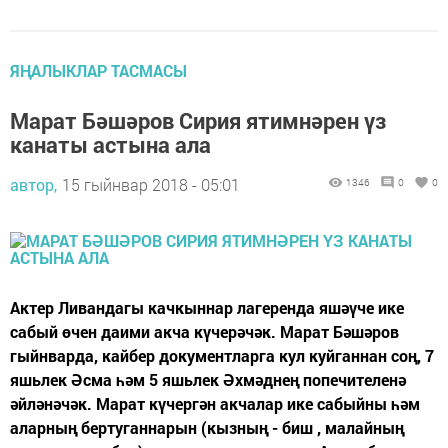
ЯҢАЛЫКЛАР ТАСМАСЫ
Марат Бәшәров Сирия ятимнәрен үз
канаты астына ала
автор,
15 гыйнвар 2018 - 05:01
1346
0
0
Актер Ливандагы качкыннар лагеренда яшәүче ике
сабый өчен даими акча күчерәчәк. Марат Бәшәров
гыйнварда, кайбер документларга кул куйганнан соң, 7
яшьлек Әсма һәм 5 яшьлек Әхмәднең попечителенә
әйләнәчәк. Марат күчергән акчалар ике сабыйны һәм
аларның бертуганнарын (кызның - биш , малайның