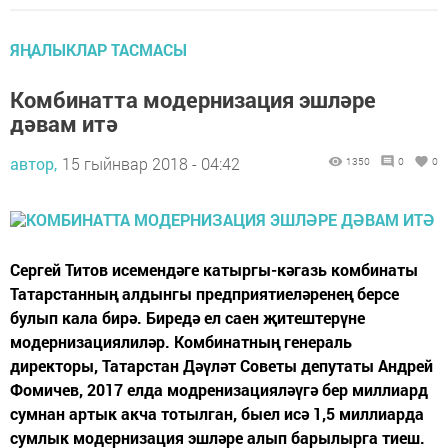
ЯҢАЛЫКЛАР ТАСМАСЫ
Комбинатта модернизация эшләре
дәвам итә
автор,
15 гыйнвар 2018 - 04:42
1350
0
0
Сергей Титов исемендәге катыргы-кәгазь комбинаты
Татарстанның алдынгы предприятиеләренең берсе
булып кала бирә. Биредә ел саен җитештерүне
модернизациялиләр. Комбинатның генераль
директоры, Татарстан Дәүләт Советы депутаты Андрей
Фомичев, 2017 елда модренизацияләүгә бер миллиард
сумнан артык акча тотылган, быел исә 1,5 миллиарда
сумлык модернизация эшләре алып барылырга тиеш.