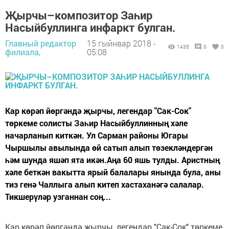
Җырчы–композитор Заһир
Насыйбуллинга инфаркт булган.
Главный редактор
15 гыйнвар 2018 -
1435
0
0
филиала,
05:08
Кар көрәп йөргәндә җырчы, легендар "Сак-Сок"
төркеме солисты Заһир Насыйбуллинның хәле
начарланып киткән. Ул Сарман районы Югары
Чыршылы авылында өй сатып алып төзекләндергән
һәм шунда яшәп ята икән.Аңа 60 яшь тулды. Аристның
хәле беткән вакытта ярый балалары янында була, аны
тиз генә Чаллыга алып китеп хастаханәгә салалар.
Тикшерүләр узганнан соң...
Кар көрәп йөргәндә җырчы, легендар "Сак-Сок" төркеме