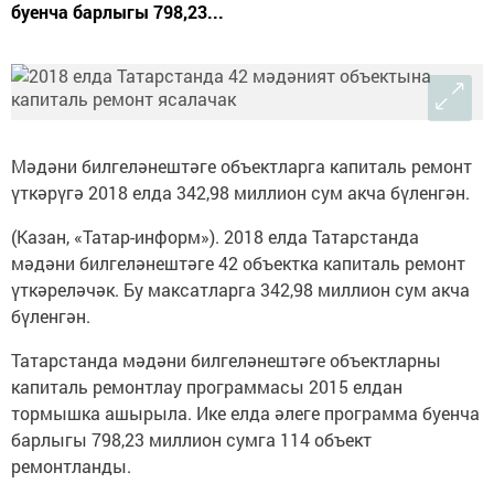
буенча барлыгы 798,23...
Мәдәни билгеләнештәге объектларга капиталь ремонт
үткәрүгә 2018 елда 342,98 миллион сум акча бүленгән.
(Казан, «Татар-информ»). 2018 елда Татарстанда
мәдәни билгеләнештәге 42 объектка капиталь ремонт
үткәреләчәк. Бу максатларга 342,98 миллион сум акча
бүленгән.
Татарстанда мәдәни билгеләнештәге объектларны
капиталь ремонтлау программасы 2015 елдан
тормышка ашырыла. Ике елда әлеге программа буенча
барлыгы 798,23 миллион сумга 114 объект
ремонтланды.