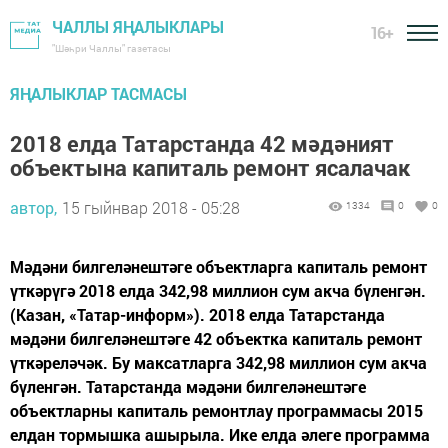
ЧАЛЛЫ ЯҢАЛЫКЛАРЫ
16+
"Шәһри Чаллы" газетасы
ЯҢАЛЫКЛАР ТАСМАСЫ
2018 елда Татарстанда 42 мәдәният
объектына капиталь ремонт ясалачак
автор,
15 гыйнвар 2018 - 05:28
1334
0
0
Мәдәни билгеләнештәге объектларга капиталь ремонт
үткәрүгә 2018 елда 342,98 миллион сум акча бүленгән.
(Казан, «Татар-информ»). 2018 елда Татарстанда
мәдәни билгеләнештәге 42 объектка капиталь ремонт
үткәреләчәк. Бу максатларга 342,98 миллион сум акча
бүленгән. Татарстанда мәдәни билгеләнештәге
объектларны капиталь ремонтлау программасы 2015
елдан тормышка ашырыла. Ике елда әлеге программа