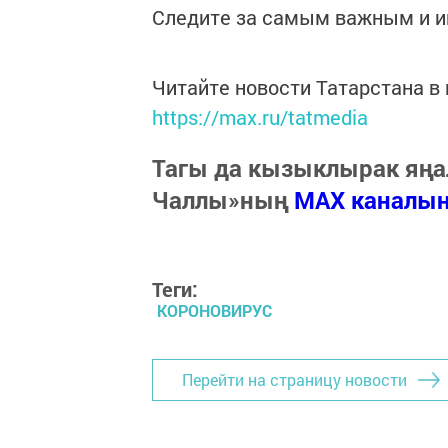
Следите за самым важным и 
Читайте новости Татарстана 
https://max.ru/tatmedia
Тагы да кызыклырак яңа
Чаллы»ның
MAX каналы
Теги:
КОРОНОВИРУС
Перейти на страницу новости