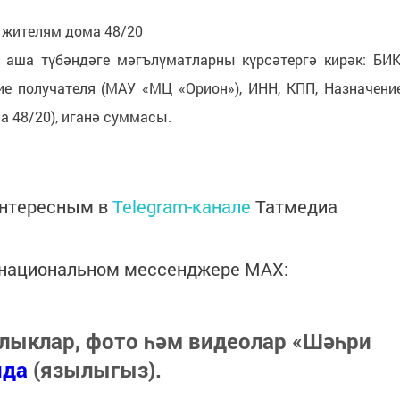
 жителям дома 48/20
аша түбәндәге мәгълүматларны күрсәтергә кирәк: БИК
ие получателя (МАУ «МЦ «Орион»), ИНН, КПП, Назначени
 48/20), иганә суммасы.
интересным в
Telegram-канале
Татмедиа
в национальном мессенджере MАХ:
лыклар, фото һәм видеолар «Шәһри
нда
(язылыгыз).