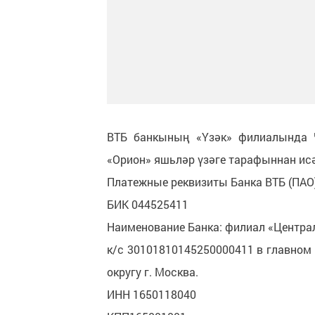
ВТБ банкының «Үзәк» филиалында Ч
«Орион» яшьләр үзәге тарафыннан и
Платежные реквизиты Банка ВТБ (ПАО
БИК 044525411
Наименование Банка: филиал «Централ
к/с 30101810145250000411 в главном
округу г. Москва.
ИНН 1650118040