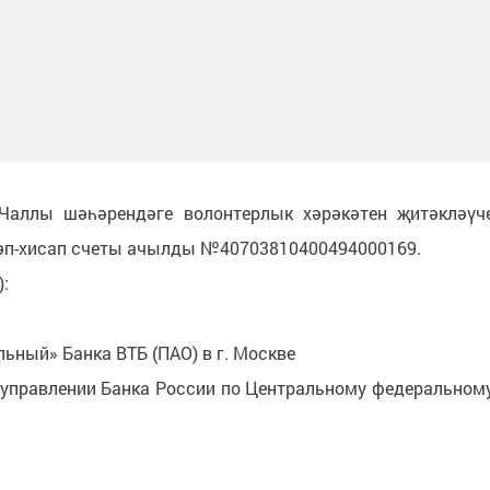
аллы шәһәрендәге волонтерлык хәрәкәтен җитәкләүч
сәп-хисап счеты ачылды №40703810400494000169.
):
ьный» Банка ВТБ (ПАО) в г. Москве
 управлении Банка России по Центральному федеральном