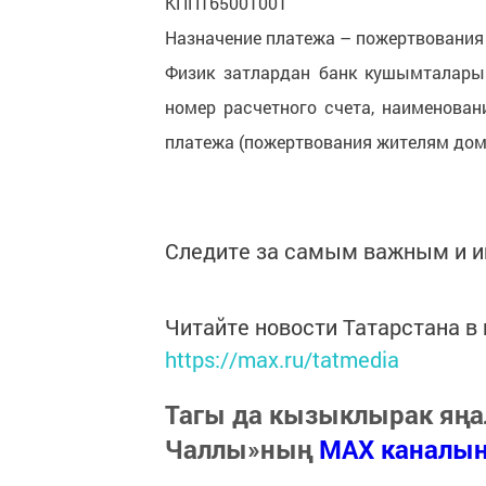
КПП165001001
Назначение платежа – пожертвования
Физик затлардан банк кушымталары 
номер расчетного счета, наименован
платежа (пожертвования жителям дома
Следите за самым важным и 
Читайте новости Татарстана 
https://max.ru/tatmedia
Тагы да кызыклырак яңа
Чаллы»ның
MAX каналы