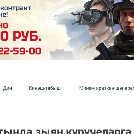
Дин
Киңәш-табыш
"Минем яраткан шәһәрем
ртында зыян күрүчеләргә