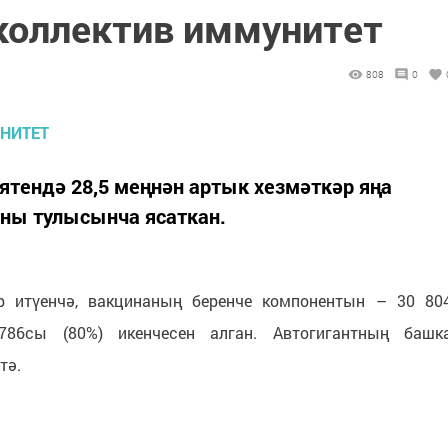
 коллектив иммунитет
808
0
ендә 28,5 меңнән артык хезмәткәр яңа
ны тулысынча ясаткан.
әр итүенчә, вакцинаның беренче компонентын – 30 80
786сы (80%) икенчесен алган. Автогигантның башк
тә.