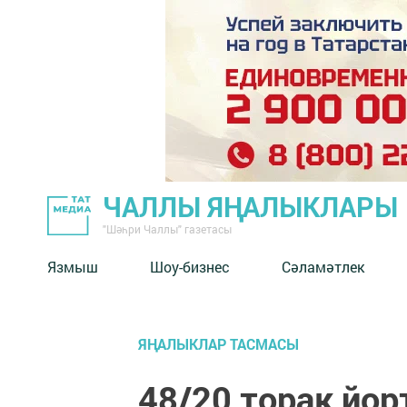
ЧАЛЛЫ ЯҢАЛЫКЛАРЫ
"Шәһри Чаллы" газетасы
Язмыш
Шоу-бизнес
Сәламәтлек
ЯҢАЛЫКЛАР ТАСМАСЫ
48/20 торак йо