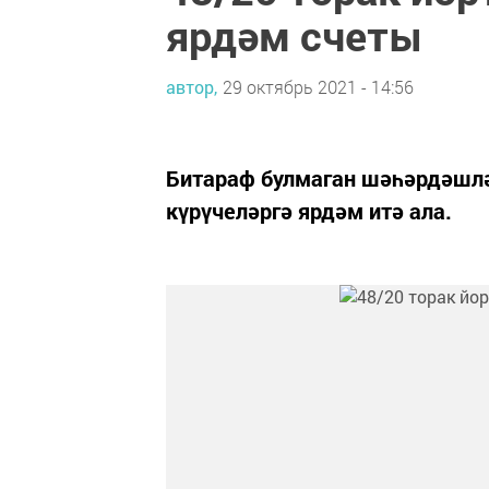
ярдәм счеты
автор,
29 октябрь 2021 - 14:56
Битараф булмаган шәһәрдәшл
күрүчеләргә ярдәм итә ала.