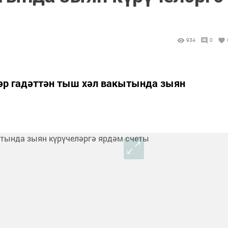
934
0
әр гадәттән тыш хәл вакытында зыян