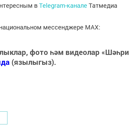
интересным в
Telegram-канале
Татмедиа
в национальном мессенджере MАХ:
лыклар, фото һәм видеолар «Шәһри
нда
(язылыгыз).