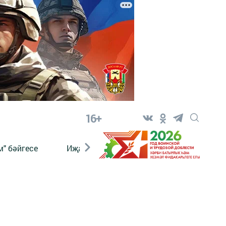
16+
" бәйгесе
Иҗат
Реклама
Онлайн язы