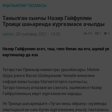
ЯҢАЛЫКЛАР ТАСМАСЫ
Танылган сынчы Назир Гайфуллин
Троицк шәһәрендә күргәзмәсе ачылды
admin,
29 гыйнвар 2021 - 13:33
667
0
0
Назир Гайфуллин агач, таш, гипс белән эш итә, шулай ук
картиналар да яза
Татарстан Премьер-министры урынбасары, Милли
Шура рәисе Васил Шәйхразиев Чиләбе өлкәсенә
сәфәре вакытында Магнитогорск сынчысы,
Татарстанның атказанган сәнгать эшлеклесе Назир
Гайфуллинның иҗат күргәзмәсен карады.
Ул Троицк шәһәрендәге «Туган якны өйрәнү» музеенда
оештырылган һәм бүген күргәзмәнең ачылу тантанасы