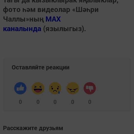
фото һәм видеолар «Шәһри
Чаллы»ның
MAX
каналында
(язылыгыз).
Оставляйте реакции
0
0
0
0
0
Расскажите друзьям