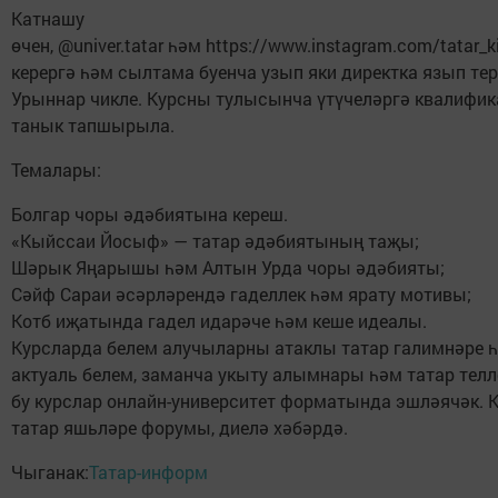
Катнашу
өчен, @univer.tatar һәм https://www.instagram.com/tatar_k
керергә һәм сылтама буенча узып яки директка язып тер
Урыннар чикле. Курсны тулысынча үтүчеләргә квалифи
танык тапшырыла.
Темалары:
Болгар чоры әдәбиятына кереш.
«Кыйссаи Йосыф» — татар әдәбиятының таҗы;
Шәрык Яңарышы һәм Алтын Урда чоры әдәбияты;
Сәйф Сараи әсәрләрендә гаделлек һәм ярату мотивы;
Котб иҗатында гадел идарәче һәм кеше идеалы.
Курсларда белем алучыларны атаклы татар галимнәре һ
актуаль белем, заманча укыту алымнары һәм татар телл
бу курслар онлайн-университет форматында эшләячәк. 
татар яшьләре форумы, диелә хәбәрдә.
Чыганак:
Татар-информ