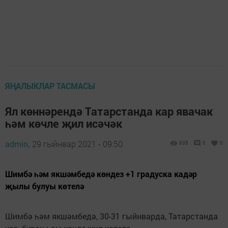
ЯҢАЛЫКЛАР ТАСМАСЫ
Ял көннәрендә Татарстанда кар явачак
һәм көчле җил исәчәк
admin,
29 гыйнвар 2021 - 09:50
635
0
0
Шимбә һәм якшәмбедә көндез +1 градуска кадәр
җылы булуы көтелә
Шимбә һәм якшәмбедә, 30-31 гыйнварда, Татарстанда