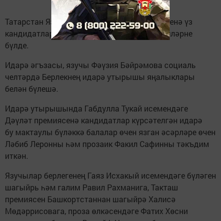
Татарстан Язучылар берлеге Тукай премиясенә үз
кандидатларын күрсәтте һәм әдәби премияләрне
бүлде.
Идарә әгъзасы, язучы Фәүзия Бәйрәмова социаль
челтәрдә Берлекнең идарә утырышы яңалыклары
белән бүлешә.
Идарә утырышында Габдулла Тукай исемендәге
Дәүләт премиясенә кандидатлар күрсәтелгән идарә
бу мактаулы бүләккә балалар өчен язган әсәрләре өчен
Ләбиб Леронны һәм прозаик Факил Сафинны тәкъдим
иткән.
Язучылар берлегенең Гаяз Исхакый исемендәге бүләген
шагыйрь һәм галим Равил Рахманига, Такташ
премиясен Башкортстаннан шагыйрә Халисә
Мөдәррисовага, проза өлкәсендәге Фатих Хөсни