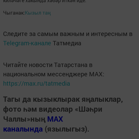
киләчәге хакында хәбәр иткән иде.
Чыганак:
Кызыл таң
Следите за самым важным и интересным в
Telegram-канале
Татмедиа
Читайте новости Татарстана в
национальном мессенджере MАХ:
https://max.ru/tatmedia
Тагы да кызыклырак яңалыклар,
фото һәм видеолар «Шәһри
Чаллы»ның
MAX
каналында
(язылыгыз).