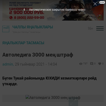
3
Автоматическое закрытие баннера через
ЧАЛЛЫ ЯҢАЛЫКЛАРЫ
16+
"Шәһри Чаллы" газетасы
ЯҢАЛЫКЛАР ТАСМАСЫ
Автоледига 3000 мең штраф
admin,
29 гыйнвар 2021 - 14:04
737
0
0
Бүген Тукай районында ЮХИДИ хезмәткәрләре рейд
үткәрде.