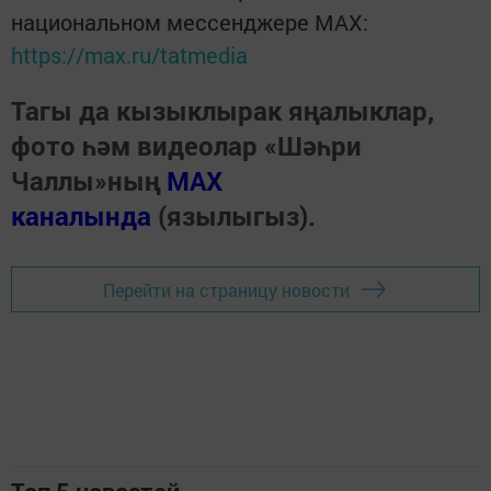
национальном мессенджере MАХ:
https://max.ru/tatmedia
Тагы да кызыклырак яңалыклар,
фото һәм видеолар «Шәһри
Чаллы»ның
MAX
каналында
(язылыгыз).
Перейти на страницу новости