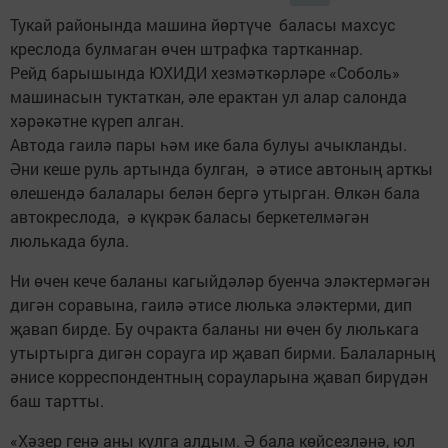
Тукай районында машина йөртүче баласы махсус
креслода булмаган өчен штрафка тартканнар.
Рейд барышында ЮХИДИ хезмәткәрләре «Соболь»
машинасын туктаткан, әле ерактан ул алар салонда
хәрәкәтне күреп алган.
Автода гаилә пары һәм ике бала булуы ачыкланды.
Әни кеше руль артында булган, ә әтисе автоның арткы
өлешендә балалары белән бергә утырган. Өлкән бала
автокреслода, ә күкрәк баласы беркетелмәгән
люлькада була.
Ни өчен кече баланы кагыйдәләр буенча эләктермәгән
дигән соравына, гаилә әтисе люлька эләктерми, дип
җавап бирде. Бу очракта баланы ни өчен бу люлькага
утыртырга дигән сорауга ир җавап бирми. Балаларның
әнисе корреспондентның сорауларына җавап бирүдән
баш тартты.
«Хәзер генә аны кулга алдым. Ә бала көйсезләнә, юл