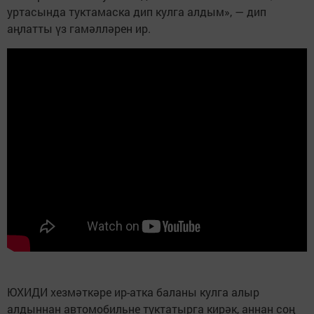
уртасында туктамаска дип кулга алдым», — дип
аңлатты үз гамәлләрен ир.
ЮХИДИ хезмәткәре ир-атка баланы кулга алыр
алдыннан автомобильне туктатырга кирәк, аннан соң