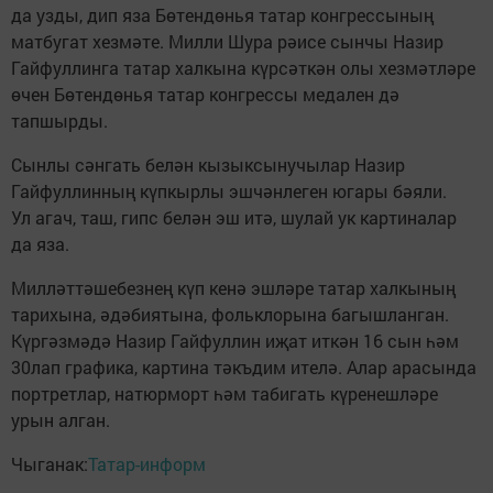
да узды, дип яза Бөтендөнья татар конгрессының
матбугат хезмәте. Милли Шура рәисе сынчы Назир
Гайфуллинга татар халкына күрсәткән олы хезмәтләре
өчен Бөтендөнья татар конгрессы медален дә
тапшырды.
Сынлы сәнгать белән кызыксынучылар Назир
Гайфуллинның күпкырлы эшчәнлеген югары бәяли.
Ул агач, таш, гипс белән эш итә, шулай ук картиналар
да яза.
Милләттәшебезнең күп кенә эшләре татар халкының
тарихына, әдәбиятына, фольклорына багышланган.
Күргәзмәдә Назир Гайфуллин иҗат иткән 16 сын һәм
30лап графика, картина тәкъдим ителә. Алар арасында
портретлар, натюрморт һәм табигать күренешләре
урын алган.
Чыганак:
Татар-информ