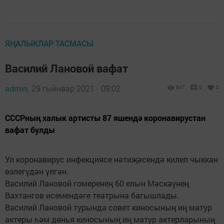
ЯҢАЛЫКЛАР ТАСМАСЫ
Василий Лановой вафат
admin,
29 гыйнвар 2021 - 09:02
647
0
0
СССРның халык артисты 87 яшендә коронавирустан
вафат булды
Ул коронавирус инфекциясе нәтиҗәсендә килеп чыккан
өзлегүдән үлгән.
Василий Лановой гомеренең 60 елын Мәскәүнең
Вахтангов исемендәге театрына багышлады.
Василий Лановой турында совет киносының иң матур
актеры һәм дөнья киносының иң матур актерларының