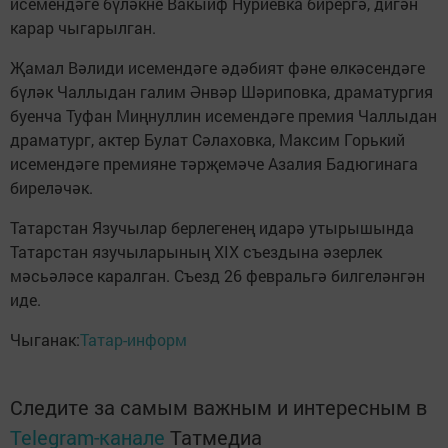
исемендәге бүләкне Вакыйф Нуриевка бирергә, дигән
карар чыгарылган.
Җамал Вәлиди исемендәге әдәбият фәне өлкәсендәге
бүләк Чаллыдан галим Әнвәр Шәриповка, драматургия
буенча Туфан Миңнуллин исемендәге премия Чаллыдан
драматург, актер Булат Сәлаховка, Максим Горький
исемендәге премияне тәрҗемәче Азалия Бадюгинага
биреләчәк.
Татарстан Язучылар берлегенең идарә утырышында
Татарстан язучыларының XIX съездына әзерлек
мәсьәләсе каралган. Съезд 26 февральгә билгеләнгән
иде.
Чыганак:
Татар-информ
Следите за самым важным и интересным в
Telegram-канале
Татмедиа