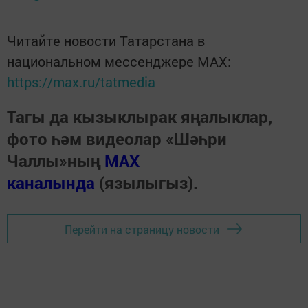
Читайте новости Татарстана в
национальном мессенджере MАХ:
https://max.ru/tatmedia
Тагы да кызыклырак яңалыклар,
фото һәм видеолар «Шәһри
Чаллы»ның
MAX
каналында
(язылыгыз).
Перейти на страницу новости