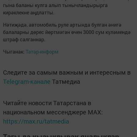
гына баланы кулга алып тынычландырырга
кирәклекне аңдлатты.
Нәтиҗәдә, автомобиль руле артында булган әнигә
балаларны дөрес йөртмәгән өчен 3000 сум күләмендә
штраф салганнар.
Чыганак:
Татар-информ
Следите за самым важным и интересным в
Telegram-канале
Татмедиа
Читайте новости Татарстана в
национальном мессенджере MАХ:
https://max.ru/tatmedia
Тагы да кызыклырак яңалыклар,