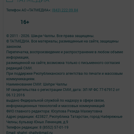
Телефон АО «ТАТМЕДИА»:
(843) 222 09 84
16+
© 2011 - 2026. Шәһри Чаллы. Все права защищены.
© ТАТМЕДИА. Все материалы, размещенные на сайте, защищены
законом.
Перепечатка, воспроизведение и распространение в любом объеме
информации,
размещенной на сайте, возможна только с письменного согласия
редакций СМИ.
При поддержке Республиканского агентства по печати и массовым
коммуникациям.
Наименование СМИ: Шəhри Чаллы
№ свидетельства о регистрации СМИ, дата: ЭЛ № ФС 77-67912 от
06.12.2016
выдано Федеральной службой по надзору в сфере связи,
информационных технологий и массовых коммуникаций
ФИО главного редактора: Юсупова Резида Махмутовна
Адрес редакции: 423827, Республика Татарстан, город Набережные
Челны, бульвар Юных Ленинцев, д.9
Телефон редакции: 8 (8552) 57-01-19
Email: shahri_chally@mail.ru