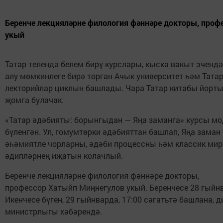
Беренче лекцияләрне филология фәннәре докторы, проф
укый
Татар телендә белем бирү курслары, кыска вакыт эченд
алу мөмкинлеге бирә торган Ачык университет һәм Тата
лекторийлар циклын башлады. Чара Татар китабы йорт
җомга булачак.
«Татар әдәбияты: борынгыдан — Яңа заманга» курсы мо
бүленгән. Ул, гомумтөрки әдәбияттан башлап, Яңа заман
әһәмиятле чорларны, әдәби процессны һәм классик ми
әдипләрнең иҗатын колачлый.
Беренче лекцияләрне филология фәннәре докторы,
профессор Хатыйп Миңнегулов укый. Беренчесе 28 гыйн
Икенчесе бүген, 29 гыйнварда, 17:00 сәгатьтә башлана, 
министрлыгы хәбәрендә.