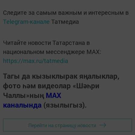
Следите за самым важным и интересным в
Telegram-канале
Татмедиа
Читайте новости Татарстана в
национальном мессенджере MАХ:
https://max.ru/tatmedia
Тагы да кызыклырак яңалыклар,
фото һәм видеолар «Шәһри
Чаллы»ның
MAX
каналында
(язылыгыз).
Перейти на страницу новости