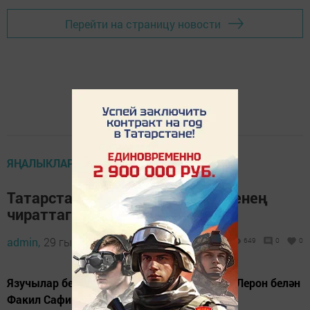
Перейти на страницу новости
ЯҢАЛЫКЛАР ТАСМАСЫ
Татарстан Язучылар берлеге үзенең
чираттагы съездына әзерләнә
admin,
29 гыйнвар 2021 - 09:35
649
0
0
Язучылар берлеге Тукай премиясенә Ләбиб Лерон белән
Факил Сафинны тәкъдим иткән