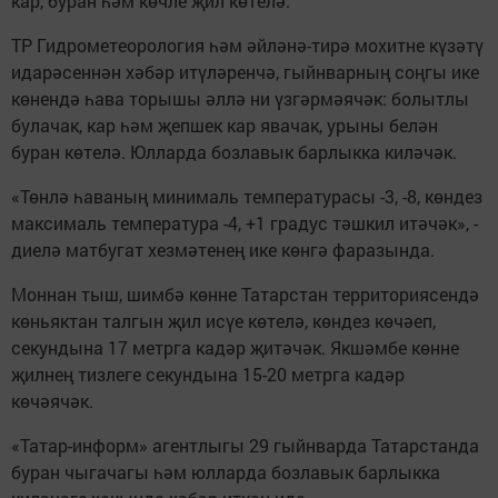
кар, буран һәм көчле җил көтелә.
ТР Гидрометеорология һәм әйләнә-тирә мохитне күзәтү
идарәсеннән хәбәр итүләренчә, гыйнварның соңгы ике
көнендә һава торышы әллә ни үзгәрмәячәк: болытлы
булачак, кар һәм җепшек кар явачак, урыны белән
буран көтелә. Юлларда бозлавык барлыкка киләчәк.
«Төнлә һаваның минималь температурасы -3, -8, көндез
максималь температура -4, +1 градус тәшкил итәчәк», -
диелә матбугат хезмәтенең ике көнгә фаразында.
Моннан тыш, шимбә көнне Татарстан территориясендә
көньяктан талгын җил исүе көтелә, көндез көчәеп,
секундына 17 метрга кадәр җитәчәк. Якшәмбе көнне
җилнең тизлеге секундына 15-20 метрга кадәр
көчәячәк.
«Татар-информ» агентлыгы 29 гыйнварда Татарстанда
буран чыгачагы һәм юлларда бозлавык барлыкка