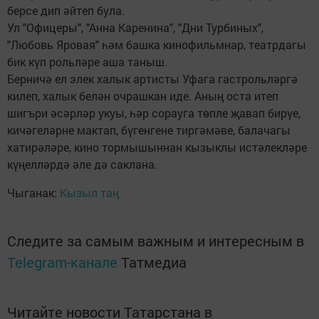
берсе дип әйтеп була.
Ул "Офицеры", "Анна Каренина", "Дни Турбиных",
"Любовь Яровая" һәм башка кинофильмнар, театрдагы
бик күп рольләре аша таныш.
Берничә ел элек халык артисты Уфага гастрольләргә
килеп, халык белән очрашкан иде. Аның оста итеп
шигъри әсәрләр укуы, һәр сорауга төпле җавап бирүе,
кичәгеләрне мактап, бүгенгене тиргәмәве, балачагы
хатирәләре, кино тормышыннан кызыклы истәлекләре
күңелләрдә әле дә саклана.
Чыганак:
Кызыл таң
Следите за самым важным и интересным в
Telegram-канале
Татмедиа
Читайте новости Татарстана в