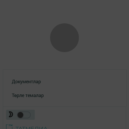
Документлар
Төрле темалар