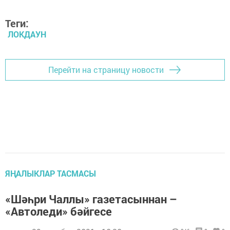
Теги:
ЛОКДАУН
Перейти на страницу новости
ЯҢАЛЫКЛАР ТАСМАСЫ
«Шәһри Чаллы» газетасыннан –
«Автоледи» бәйгесе