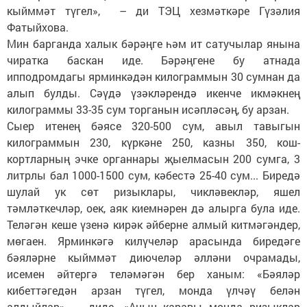
кыйммәт түгел», – ди ТЭЦ хезмәткәре Гүзәлия
Фатыйхова.
Мин барганда халык бәрәңге һәм ит сатучылар янына
чиратка баскан иде. Бәрәңгене бу атнада
ипподромдагы ярминкәдән килограммын 30 сумнан да
алып булды. Сәүдә үзәкләрендә икенче икмәкнең
килограммы 33-35 сум торганын исәпләсәң, бу арзан.
Сыер итенең бәясе 320-500 сум, авыл тавыгын
килограммын 230, күркәне 250, казны 350, кош-
кортларның эчке органнары җыелмасын 200 сумга, 3
литрлы бал 1000-1500 сум, кәбестә 25-40 сум... Биредә
шулай ук сөт ризыклары, чикләвекләр, яшел
тәмләткечләр, оек, аяк киемнәрен дә алырга була иде.
Теләгән кеше үзенә кирәк әйберне алмый китмәгәндер,
мөгаен. Ярминкәгә килүчеләр арасында биредәге
бәяләрне кыйммәт диючеләр әлләни очрамады,
исемен әйтергә теләмәгән бер ханым: «Бәяләр
кибеттәгедән арзан түгел, монда үлчәү белән
алдыйлар», – диде. «Аның каравы монда ризыклар