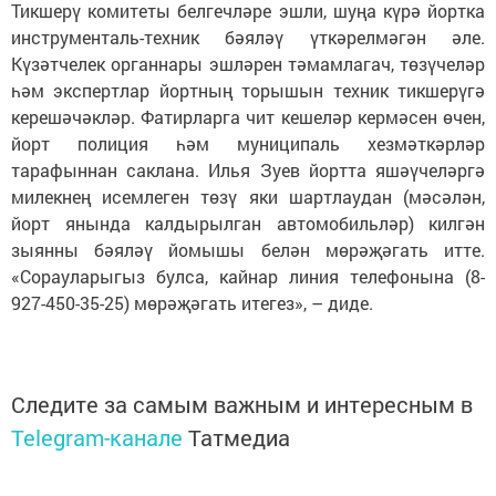
Тикшерү комитеты белгечләре эшли, шуңа күрә йортка
инструменталь-техник бәяләү үткәрелмәгән әле.
Күзәтчелек органнары эшләрен тәмамлагач, төзүчеләр
һәм экспертлар йортның торышын техник тикшерүгә
керешәчәкләр. Фатирларга чит кешеләр кермәсен өчен,
йорт полиция һәм муниципаль хезмәткәрләр
тарафыннан саклана. Илья Зуев йортта яшәүчеләргә
милекнең исемлеген төзү яки шартлаудан (мәсәлән,
йорт янында калдырылган автомобильләр) килгән
зыянны бәяләү йомышы белән мөрәҗәгать итте.
«Сорауларыгыз булса, кайнар линия телефонына (8-
927-450-35-25) мөрәҗәгать итегез», – диде.
Следите за самым важным и интересным в
Telegram-канале
Татмедиа