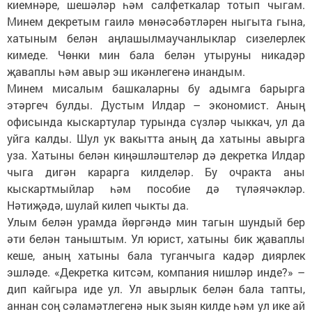
киемнәре, шешәләр һәм салфеткалар тотып чыгам.
Минем декретым гаилә мөнәсәбәтләрен ныгыта гына,
хатыным белән аңлашылмаучанлыклар сизелерлек
кимеде. Чөнки мин бала белән утыруны никадәр
җаваплы һәм авыр эш икәнлегенә инандым.
Минем мисалым башкаларны бу адымга барырга
этәргеч булды. Дустым Илдар – экономист. Аның
офисында кыскартулар турында сүзләр чыккач, ул да
уйга калды. Шул ук вакытта аның да хатыны авырга
уза. Хатыны белән киңәшләштеләр дә декретка Илдар
чыга дигән карарга килделәр. Бу очракта аны
кыскартмыйлар һәм пособие дә түләячәкләр.
Нәтиҗәдә, шулай килеп чыкты да.
Улым белән урамда йөргәндә мин тагын шундый бер
әти белән таныштым. Ул юрист, хатыны бик җаваплы
кеше, аның хатыны бала туганчыга кадәр диярлек
эшләде. «Декретка китсәм, компания нишләр инде?» –
дип кайгыра иде ул. Ул авырлык белән бала тапты,
аннан соң сәламәтлегенә нык зыян килде һәм ул ике ай