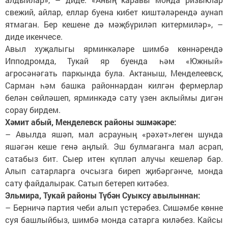
свежий, айлар, еллар буена кибет киштәләрендә аунап
ятмаган. Бер кешене дә мәҗбүриләп китермиләр», –
диде икенчесе.
Авыл хуҗалыгы ярминкәләре шимбә көннәрендә
Ипподромда, Тукай яр буенда һәм «Южный»
агросәнәгать паркында була. Актаныш, Менделеевск,
Сарман һәм башка районнардан килгән фермерлар
белән сөйләшеп, ярминкәдә сату үзен аклыймы дигән
сорау бирдем.
Хәмит абый, Менделевск районы эшмәкәре:
– Авылда яшәп, мал асрауның «рәхәт»леген шунда
яшәгән кеше генә аңлый. Эш булмаганга мал асрап,
сатабыз бит. Сыер итен күпләп алучы кешеләр бар.
Алып сатарларга очсызга биреп җибәргәнче, монда
сату файдалырак. Сатып бетереп китәбез.
Эльмира, Тукай районы Түбән Суыксу авылыннан:
– Берничә партия чеби алып үстерәбез. Сишәмбе көнне
суя башлыйбыз, шимбә монда сатарга киләбез. Кайсы