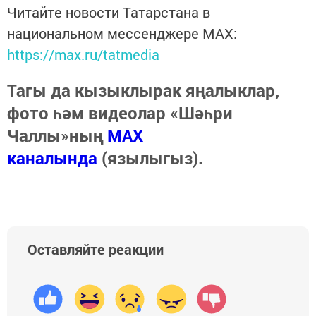
Читайте новости Татарстана в
национальном мессенджере MАХ:
https://max.ru/tatmedia
Тагы да кызыклырак яңалыклар,
фото һәм видеолар «Шәһри
Чаллы»ның
MAX
каналында
(язылыгыз).
Оставляйте реакции