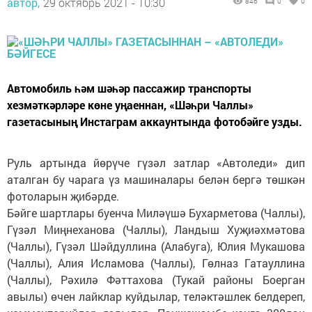
автор,
29 октябрь 2021 - 10:30
846
0
0
Автомобиль һәм шәһәр пассажир транспорты
хезмәткәрләре көне уңаеннан, «Шәһри Чаллы»
газетасының Инстаграм аккаунтында фотобәйге узды.
Руль артында йөрүче гүзәл затлар «Автоледи» дип
аталган бу чарага үз машиналары белән бергә төшкән
фотоларын җибәрде.
Бәйге шартлары буенча Миләүшә Бухарметова (Чаллы),
Гүзәл Миңнеханова (Чаллы), Ландыш Хуҗиәхмәтова
(Чаллы), Гүзәл Шәйдуллина (Алабуга), Юлия Мукашова
(Чаллы), Алия Исламова (Чаллы), Гөлназ Гатауллина
(Чаллы), Рәхилә Фәттахова (Тукай районы Боерган
авылы) өчен лайклар куйдылар, теләктәшлек белдереп,