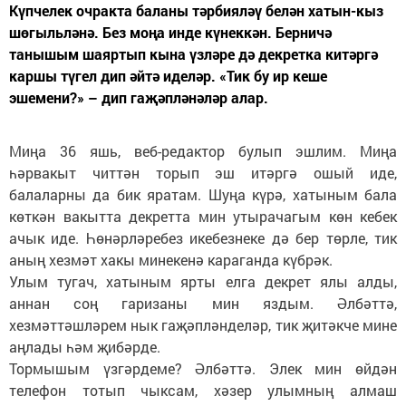
Күпчелек очракта баланы тәрбияләү белән хатын-кыз
шөгыльләнә. Без моңа инде күнеккән. Берничә
танышым шаяртып кына үзләре дә декретка китәргә
каршы түгел дип әйтә иделәр. «Тик бу ир кеше
эшемени?» – дип гаҗәпләнәләр алар.
Миңа 36 яшь, веб-редактор булып эшлим. Миңа
һәрвакыт читтән торып эш итәргә ошый иде,
балаларны да бик яратам. Шуңа күрә, хатыным бала
көткән вакытта декретта мин утырачагым көн кебек
ачык иде. Һөнәрләребез икебезнеке дә бер төрле, тик
аның хезмәт хакы минекенә караганда күбрәк.
Улым тугач, хатыным ярты елга декрет ялы алды,
аннан соң гаризаны мин яздым. Әлбәттә,
хезмәттәшләрем нык гаҗәпләнделәр, тик җитәкче мине
аңлады һәм җибәрде.
Тормышым үзгәрдеме? Әлбәттә. Элек мин өйдән
телефон тотып чыксам, хәзер улымның алмаш