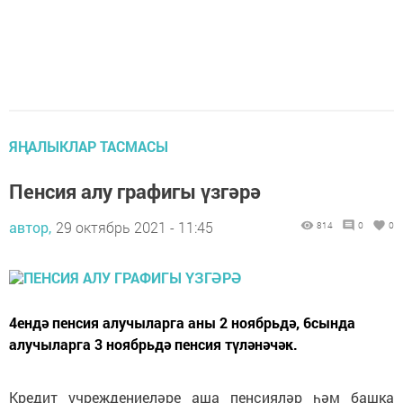
ЯҢАЛЫКЛАР ТАСМАСЫ
Пенсия алу графигы үзгәрә
автор,
29 октябрь 2021 - 11:45
814
0
0
4ендә пенсия алучыларга аны 2 ноябрьдә, 6сында
алучыларга 3 ноябрьдә пенсия түләнәчәк.
Кредит учреждениеләре аша пенсияләр һәм башка