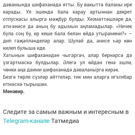
дәвамында шифаханәдә ятты. Бу вакытта баланы ире
карады. Ул эшендә бала карау артыннан декрет
отпускасы алырга мәҗбүр булды. Хезмәттәшләре дә,
әти-әнисе дә аның бу адымын аңламадылар. «Ничек
була соң бу, ир кеше бала белән өйдә утырамени?» –
дип гаҗәпләнделәр алар. Шулай да, әнисе һәр көн
килеп булыша иде.
Хатынын шифаханәдән чыгаргач, алар бернәрсә дә
үзгәртмәскә булдылар. Әлегә ул өйдән генә эшли,
чөнки аңа даими шифаханәдә дәваланырга кирәк.
Безгә төрле сүзләр әйттеләр, тик мин аларга игътибар
итмәскә тырышам.
Мөнәвир.
Следите за самым важным и интересным в
Telegram-канале
Татмедиа