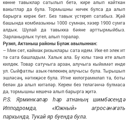
көнне тавыклар сатылып бетә, кире алып кайткан
вакытлар да була. Тормышны ничек булса да алып
барырга кирәк бит. Без тавык үстереп сатабыз. Җәй
башында комбиазыкны 1000 сумнан, хәзер 1900 сумга
алдык. Шулай да тавыкка бәяне арттырмыйбыз.
Зарланырлык түгел, алып торалар.
Рузил, Актаныш районы Бүләк авылыннан:
– Мин сөт, каймак ризыклары сата идем. Ике ел элек ит
тә сата башладым. Халык ала. Бу юлы тана ите алып
килдек. Товар сатучыга арзан, алучыга кыйммәт инде
ул. Сыйфатлы азык-төлекнең алучысы була. Тырышып
эшләсәң, нәтиҗәсе була. Итне килограммлап та, боты
белән дә алып китәләр. Керем без теләгәнчә булмаса
да, тормышны кешечә алып барырга җитә.
P.S. Ярминкәләр һәр атнаның шимбәсендә
Ипподромда, «Южный» агросәнәгать
паркында, Тукай яр буенда була.