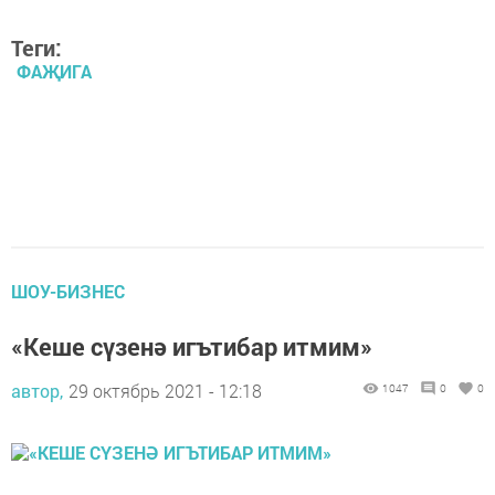
Теги:
ФАҖИГА
ШОУ-БИЗНЕС
«Кеше сүзенә игътибар итмим»
автор,
29 октябрь 2021 - 12:18
1047
0
0