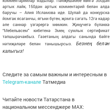
комментарийлар яздылар. Пәнҗешәмбе көнгә 300дән
артык лайк, 150дән артык комментарий белән алда
баручы – Алия Исламова иде. Шулай да конкурска
йомгак ясаганчы, ягъни бүген, җомга сәгать 12гә кадәр
әле саннар үзгәрергә мөмкин. Җиңүчегә бүләккә
“Мебельвсем” кибетенә 3мең сумлык сертификат
тапшырачакбыз. Газетаның алдагы санында бәйге
Безнең белән
нәтиҗәләре белән танышырсыз.
калыгыз!
Следите за самым важным и интересным в
Telegram-канале
Татмедиа
Читайте новости Татарстана в
национальном мессенджере MАХ: