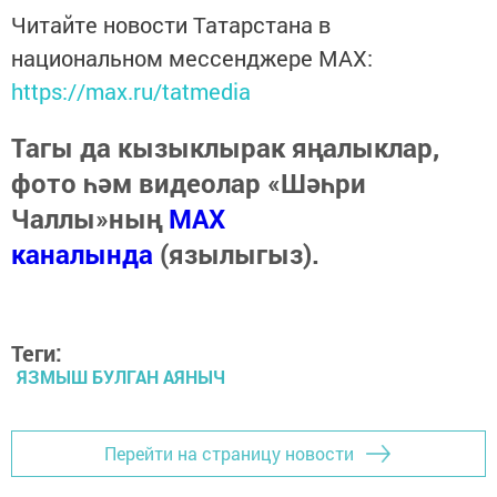
Читайте новости Татарстана в
национальном мессенджере MАХ:
https://max.ru/tatmedia
Тагы да кызыклырак яңалыклар,
фото һәм видеолар «Шәһри
Чаллы»ның
MAX
каналында
(язылыгыз).
Теги:
ЯЗМЫШ БУЛГАН АЯНЫЧ
Перейти на страницу новости