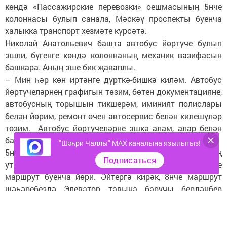
көндә «Пассажирские перевозки» оешмасының 5нче
колоннасы булып санала, Мәскәү проспекты буенча
халыкка транспорт хезмәте күрсәтә.
Николай Анатольевич башта автобус йөртүче булып
эшли, бүгенге көндә колоннаның механик вазифасын
башкара. Аның эше бик җаваплы.
– Мин һәр көн иртәнге дүрткә-бишкә киләм. Автобус
йөртүчеләрнең графигын төзим, бөтен документацияне,
автобусның торышын тикшерәм, иминият полислары
белән йөрим, ремонт өчен автосервис белән килешүләр
төзим. Автобус йөртүчеләрне эшкә алам, алар белән
барлык инструктажлар үткәрәм, – ди ул.
"Шәһри Чаллы" MAX каналына язылыгыз!
5нче колоннада барлыгы утыз ике автобус, аның
Подписаться
утызы 1нче маршрутта, берсе – 6нчы, берсе 8нче
маршрут буенча йөри. Әйтергә кирәк, 8нче маршрут
шәһәребездә Элеватор тавына баручы бердәнбер
автобус, аны Хәмзә Миңнебаев халык соравы буенча
оештыра.
Автобус паркы тулысынча яңартылды дияргә була,