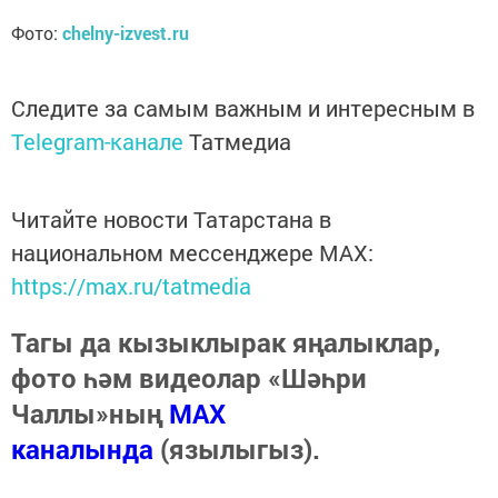
Фото:
chelny-izvest.ru
Следите за самым важным и интересным в
Telegram-канале
Татмедиа
Читайте новости Татарстана в
национальном мессенджере MАХ:
https://max.ru/tatmedia
Тагы да кызыклырак яңалыклар,
фото һәм видеолар «Шәһри
Чаллы»ның
MAX
каналында
(язылыгыз).