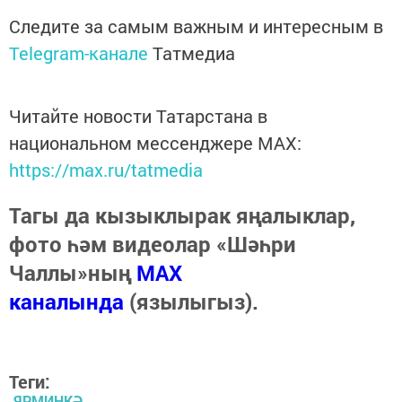
Следите за самым важным и интересным в
Telegram-канале
Татмедиа
Читайте новости Татарстана в
национальном мессенджере MАХ:
https://max.ru/tatmedia
Тагы да кызыклырак яңалыклар,
фото һәм видеолар «Шәһри
Чаллы»ның
MAX
каналында
(язылыгыз).
Теги:
ЯРМИНКӘ