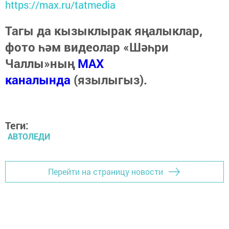
https://max.ru/tatmedia
Тагы да кызыклырак яңалыклар,
фото һәм видеолар «Шәһри
Чаллы»ның
MAX
каналында
(язылыгыз).
Теги:
АВТОЛЕДИ
Перейти на страницу новости