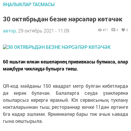
ЯҢАЛЫКЛАР ТАСМАСЫ
30 октябрьдән безне нәрсәләр көтәчәк
автор,
29 октябрь 2021 - 11:09
871
0
0
60 яшьтән өлкән кешеләрнең прививкасы булмаса, алар
мәҗбүри чикләүдә булырга тиеш.
QR-код мәйданы 150 квадрат метр булган кибетләрдә
дә кирәк булачак. Балаларга сәүдә үзәкләренә
олыларсыз керергә ярамый. Юл сервисының туклану
нокталарыннан тыш, рестораннар кичке 11дән иртәнге
6га кадәр эшләми. Ярминкәләр бары тик ачык һавада
гына оештырыла.