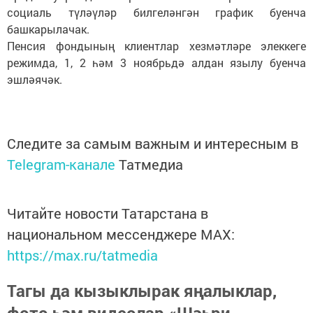
социаль түләүләр билгеләнгән график буенча
башкарылачак.
Пенсия фондының клиентлар хезмәтләре элеккеге
режимда, 1, 2 һәм 3 ноябрьдә алдан язылу буенча
эшләячәк.
Следите за самым важным и интересным в
Telegram-канале
Татмедиа
Читайте новости Татарстана в
национальном мессенджере MАХ:
https://max.ru/tatmedia
Тагы да кызыклырак яңалыклар,
фото һәм видеолар «Шәһри