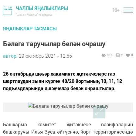
ЧАЛЛЫ ЯҢАЛЫКЛАРЫ
16+
"Шәһри Чаллы" газетасы
ЯҢАЛЫКЛАР ТАСМАСЫ
Бәлага таручылар белән очрашу
автор,
29 октябрь 2021 - 12:55
837
0
0
26 октябрьдә шәһәр хакимияте җитәкчеләре газ
шартлаудан зыян күргән 48/20 йортының 10, 11, 12
подъездларында яшәүчеләр белән очраштылар.
Башкарма комитет җитәкчесе вазифаларын
башкаручы Илья Зуев әйтүенчә, йорт территориясендә