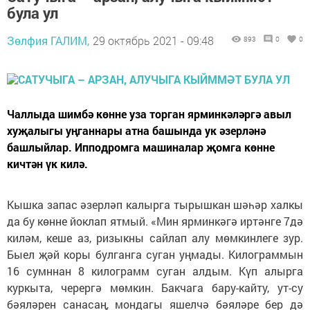
була ул
Зөлфия ГАЛИМ,
29 октябрь 2021 - 09:48
893
0
0
Чаллыда шимбә көнне уза торган ярминкәләргә авыл
хуҗалыгы уңганнары атна башында ук әзерләнә
башлыйлар. Ипподромга машиналар җомга көнне
кичтән үк килә.
Кышка запас әзерләп калырга тырышкан шәһәр халкы
да бу көнне йоклап ятмый. «Мин ярминкәгә иртәнге 7дә
киләм, кеше аз, ризыкны сайлап алу мөмкинлеге зур.
Быел җәй коры булганга суган уңмады. Килограммын
16 сумннан 8 килограмм суган алдым. Күп алырга
куркыта, черергә мөмкин. Бакчага бару-кайту, ут-су
бәяләрен санасаң, мондагы яшелчә бәяләре бер дә